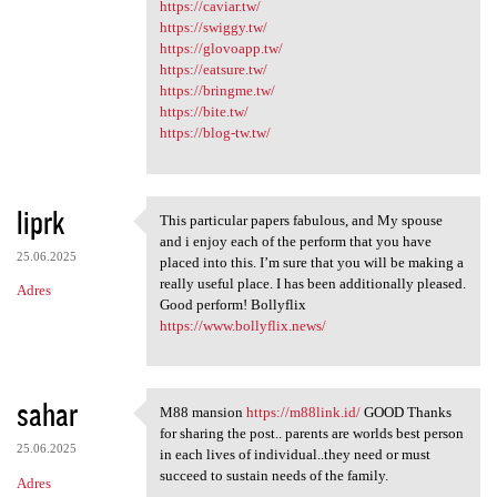
https://caviar.tw/
https://swiggy.tw/
https://glovoapp.tw/
https://eatsure.tw/
https://bringme.tw/
https://bite.tw/
https://blog-tw.tw/
liprk
This particular papers fabulous, and My spouse
This particular papers
and i enjoy each of the perform that you have
25.06.2025
placed into this. I’m sure that you will be making a
really useful place. I has been additionally pleased.
Adres
Good perform! Bollyflix
https://www.bollyflix.news/
sahar
M88 mansion
https://m88link.id/
GOOD Thanks
M88 mansion https://m88link
for sharing the post.. parents are worlds best person
25.06.2025
in each lives of individual..they need or must
succeed to sustain needs of the family.
Adres