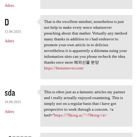
m
Adres
e
n
D
That is the excellent mindset, nonetheless is just
t
That is the excellent mindset
not help to make every sence whatsoever
a
15.06.2025
preaching about that mather. Virtually any method
many thanks in addition to i had endeavor to
r
Adres
promote your own article in to delicius
z
nevertheless it is apparently a dilemma using your
information sites can you please recheck the idea.
e
thanks once more.해외선물 분양
https://htsturnover.com/
sda
This is often just as a fantastic articles my partner
This is often just as a
and i really actually enjoyed examining. This is
16.06.2025
simply not on a regular basis that i have got
prospective to work through a concern. <a
Adres
href="
https://79king.ac/">79king</a>