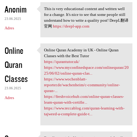
Anonim
This is very educational content and written well
This is very educational
for a change. It's nice to see that some people still
23.06.2025
understand how to write a quality post! DeepL翻译
官网
https://deepl-app.com
Adres
Online
Online Quran Academy in UK - Online Quran
Online Quran Academy in UK -
Classes with the Best Tutor
Quran
https://qurantutor.uk/
https://www.myconfinedspace.com/onlinequran/20
25/06/02/online-quran-clas...
Classes
https://www.wochenblatt-
reporter.de/wachenheim/c-community/online-
23.06.2025
quran-...
https://freshvoicehub.com/online-quran-classes-
Adres
learn-quran-with-certifie...
https://www.reccablog.com/quran-learning-with-
tajweed-a-complete-guide-t...