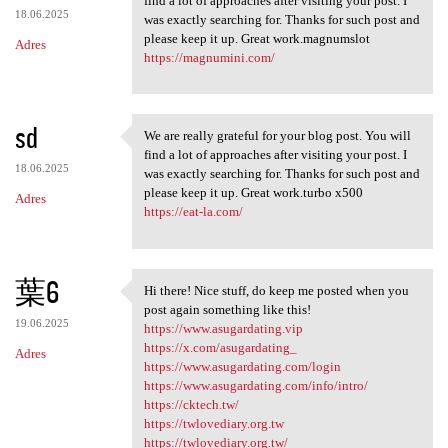
find a lot of approaches after visiting your post. I
18.06.2025
was exactly searching for. Thanks for such post and
please keep it up. Great work.magnumslot
Adres
https://magnumini.com/
sd
We are really grateful for your blog post. You will
We are really grateful for
find a lot of approaches after visiting your post. I
18.06.2025
was exactly searching for. Thanks for such post and
please keep it up. Great work.turbo x500
Adres
https://eat-la.com/
葉6
Hi there! Nice stuff, do keep me posted when you
Hi there! Nice stuff, do keep
post again something like this!
19.06.2025
https://www.asugardating.vip
https://x.com/asugardating_
Adres
https://www.asugardating.com/login
https://www.asugardating.com/info/intro/
https://cktech.tw/
https://twlovediary.org.tw
https://twlovediary.org.tw/