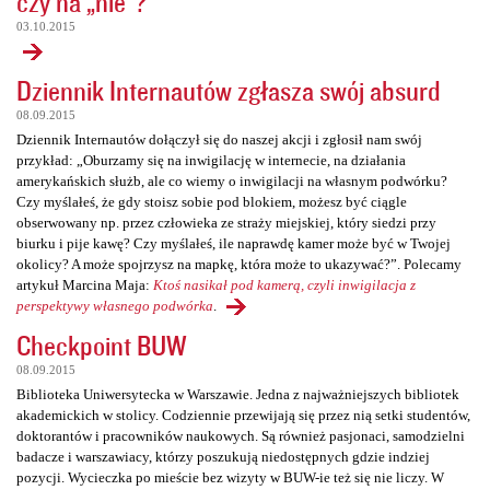
czy na „nie”?
03.10.2015
Dziennik Internautów zgłasza swój absurd
08.09.2015
Dziennik Internautów dołączył się do naszej akcji i zgłosił nam swój
przykład: „Oburzamy się na inwigilację w internecie, na działania
amerykańskich służb, ale co wiemy o inwigilacji na własnym podwórku?
Czy myślałeś, że gdy stoisz sobie pod blokiem, możesz być ciągle
obserwowany np. przez człowieka ze straży miejskiej, który siedzi przy
biurku i pije kawę? Czy myślałeś, ile naprawdę kamer może być w Twojej
okolicy? A może spojrzysz na mapkę, która może to ukazywać?”. Polecamy
artykuł Marcina Maja:
Ktoś nasikał pod kamerą, czyli inwigilacja z
perspektywy własnego podwórka
.
Checkpoint BUW
08.09.2015
Biblioteka Uniwersytecka w Warszawie. Jedna z najważniejszych bibliotek
akademickich w stolicy. Codziennie przewijają się przez nią setki studentów,
doktorantów i pracowników naukowych. Są również pasjonaci, samodzielni
badacze i warszawiacy, którzy poszukują niedostępnych gdzie indziej
pozycji. Wycieczka po mieście bez wizyty w BUW-ie też się nie liczy. W