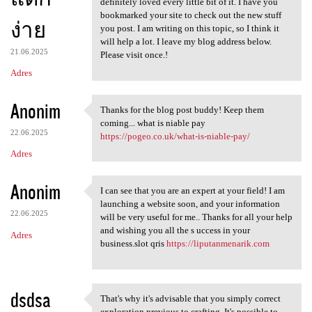
definitely loved every little bit of it. I have you
bookmarked your site to check out the new stuff
ง่าย
you post. I am writing on this topic, so I think it
will help a lot. I leave my blog address below.
21.06.2025
Please visit once.!
Adres
Anonim
Thanks for the blog post buddy! Keep them
Thanks for the blog post
coming... what is niable pay
22.06.2025
https://pogeo.co.uk/what-is-niable-pay/
Adres
Anonim
I can see that you are an expert at your field! I am
I can see that you are an
launching a website soon, and your information
22.06.2025
will be very useful for me.. Thanks for all your help
and wishing you all the s uccess in your
Adres
business.slot qris
https://liputanmenarik.com
dsdsa
That's why it's advisable that you simply correct
That's why it's advisable
exploration previous to crafting. It's possible to