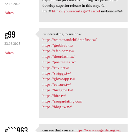
22.06.2025
develop superior release in this way. <a
href="
https://yourescorts.gr/">escort
mykonos</a>
Adres
g99
t's interesting to see how
t's interesting to see how
https://womenandchildrenfirst.tw/
23.06.2025
https://grubhub.tw/
https://efen.com.tw/
Adres
https://doordash.tw/
https://postmates.tw/
https://caviar.tw/
https://swiggy.tw/
https://glovoapp.tw/
https://eatsure.tw/
https://bringme.tw/
https://bite.tw/
https://asugardating.com
https://blog-tw.tw/
gˋˋˋ963
can see that you are
https://www.asugardating.vip