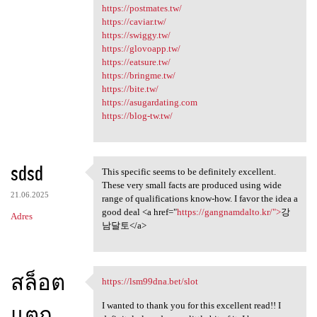
https://postmates.tw/
https://caviar.tw/
https://swiggy.tw/
https://glovoapp.tw/
https://eatsure.tw/
https://bringme.tw/
https://bite.tw/
https://asugardating.com
https://blog-tw.tw/
sdsd
This specific seems to be definitely excellent.
This specific seems to be
These very small facts are produced using wide
21.06.2025
range of qualifications know-how. I favor the idea a
good deal <a href="
https://gangnamdalto.kr/">
강
Adres
남달토</a>
สล็อต
https://lsm99dna.bet/slot
https://lsm99dna.bet/slot
I wanted to thank you for this excellent read!! I
แตก