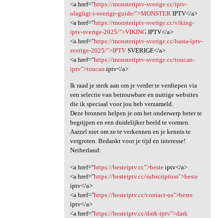
<a href="
https://monsteriptv-sverige.cc/iptv-
olagligt-i-sverige-guide/">MONSTER
IPTV</a>
<a href="
https://monsteriptv-sverige.cc/viking-
iptv-sverige-2025/">VIKING
IPTV</a>
<a href="
https://monsteriptv-sverige.cc/basta-iptv-
sverige-2025/">IPTV
SVERIGE</a>
<a href="
https://monsteriptv-sverige.cc/toucan-
iptv">toucan
iptv</a>
Ik raad je sterk aan om je verder te verdiepen via
een selectie van betrouwbare en nuttige websites
die ik speciaal voor jou heb verzameld.
Deze bronnen helpen je om het onderwerp beter te
begrijpen en een duidelijker beeld te vormen.
Aarzel niet om ze te verkennen en je kennis te
vergroten. Bedankt voor je tijd en interesse!
Netherland:
<a href="
https://besteiptv.cc">beste
iptv</a>
<a href="
https://besteiptv.cc/subscription">beste
iptv</a>
<a href="
https://besteiptv.cc/contact-us">beste
iptv</a>
<a href="
https://besteiptv.cc/dark-iptv">dark