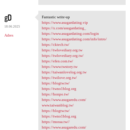
gD
Fantastic write-up
Fantastic write-up
https://www.asugardating.vip
18.06.2025
https://x.com/asugardating_
https://www.asugardating.com/login
Adres
https://www.asugardating.com/info/intro/
https://cktech.tw/
https://twlovediary.org.tw
https://twlovediary.org.tw/
https://efen.com.tw/
https://www.twstory.tw
https://taiwanlovelog.org.tw
https://twilove.org.tw/
https://blogtw.tw/
https://twno1blog.org
https://honpo.tw/
https://www.asugaredu.com/
www.taiwanblog.tw/
https://blogtw.tw/
https://twno1blog.org
https://mossa.tw//
https://www.asugaredu.com/