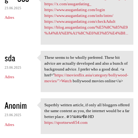
can see that you are https:/
https://x.com/asugardating_
23.06.2025
https://www.asugardating.com/login
https://www.asugardating.com/info/intro/
Adres
https://www.asugardating.com/checkAdult
https://blog.asugardating.com/%E5%8C%85%E9
%A4%8A%E8%A1%8C%E6%83%85%E4%B8...
sda
These seems to be wholly preferred. These bit
These seems to be wholly
advice are actually developed and also a bunch of
23.06.2025
background advice. I prefer who a good deal. <a
href="
https://moviesflix.asia/category/bollywood-
Adres
movies/">Watch
bollywood movies online</a>
Anonim
Superbly written article, if only all bloggers offered
Superbly written article, if
the same content as you, the internet would be a far
23.06.2025
better place.. ความคมชัด HD
https://sportnews654.com
Adres