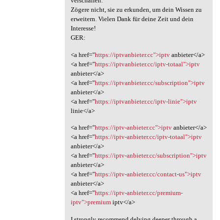
verschaffen.
Zögere nicht, sie zu erkunden, um dein Wissen zu
erweitern. Vielen Dank für deine Zeit und dein
Interesse!
GER:
<a href="
https://iptvanbieter.cc">iptv
anbieter</a>
<a href="
https://iptvanbieter.cc/iptv-totaal">iptv
anbieter</a>
<a href="
https://iptvanbieter.cc/subscription">iptv
anbieter</a>
<a href="
https://iptvanbieter.cc/iptv-linie">iptv
linie</a>
<a href="
https://iptv-anbieter.cc">iptv
anbieter</a>
<a href="
https://iptv-anbieter.cc/iptv-totaal">iptv
anbieter</a>
<a href="
https://iptv-anbieter.cc/subscription">iptv
anbieter</a>
<a href="
https://iptv-anbieter.cc/contact-us">iptv
anbieter</a>
<a href="
https://iptv-anbieter.cc/premium-
iptv">premium
iptv</a>
I strongly recommend delving deeper through a