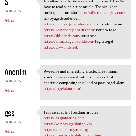
S
Excellent article. Very interesting to read. I really
Excellent article. Very
love to read such a nice article. Thanks! keep
24.06.2025
rocking.miototo slot
https://albertametisgov.com/
m.voyagedetudes.com
Adres
https://m.voyagedetudes.com/
paito toto macau
https://www.poetjenharris.com/
koitoto togel
https://shlinkads.com/
situs toto
https://artmassagemadrid.com/
login togel
https://www.imls.net/
Anonim
Awesome and interesting article. Great things
Awesome and interesting
you've always shared with us. Thanks. Just
24.06.2025
continue composing this kind of post. togel alam
https://togelalam.com/
Adres
gss
I am incapable of reading articles
I am incapable of reading
https://asugardating.com
24.06.2025
https://www.asugardating.vip
https://x.com/asugardating_
Adres
https://www.asugardating.com/login