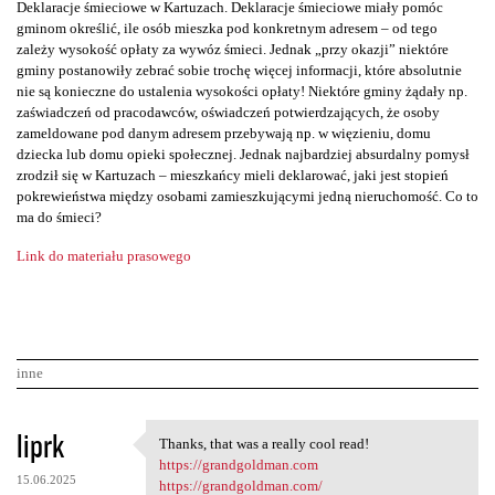
Deklaracje śmieciowe w Kartuzach. Deklaracje śmieciowe miały pomóc
gminom określić, ile osób mieszka pod konkretnym adresem – od tego
zależy wysokość opłaty za wywóz śmieci. Jednak „przy okazji” niektóre
gminy postanowiły zebrać sobie trochę więcej informacji, które absolutnie
nie są konieczne do ustalenia wysokości opłaty! Niektóre gminy żądały np.
zaświadczeń od pracodawców, oświadczeń potwierdzających, że osoby
zameldowane pod danym adresem przebywają np. w więzieniu, domu
dziecka lub domu opieki społecznej. Jednak najbardziej absurdalny pomysł
zrodził się w Kartuzach – mieszkańcy mieli deklarować, jaki jest stopień
pokrewieństwa między osobami zamieszkującymi jedną nieruchomość. Co to
ma do śmieci?
Link do materiału prasowego
inne
K
liprk
Thanks, that was a really cool read!
Thanks, that was a really
o
https://grandgoldman.com
15.06.2025
https://grandgoldman.com/