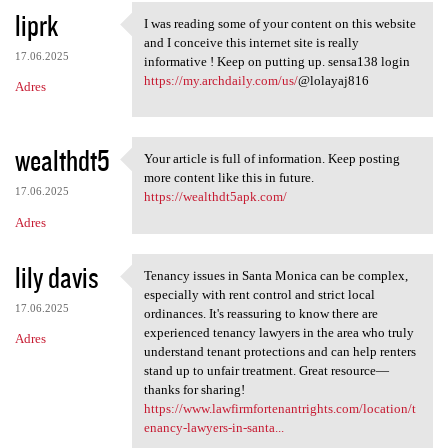
liprk
I was reading some of your content on this website
I was reading some of your
and I conceive this internet site is really
17.06.2025
informative ! Keep on putting up. sensa138 login
https://my.archdaily.com/us/
@lolayaj816
Adres
wealthdt5
Your article is full of information. Keep posting
Your article is full of
more content like this in future.
17.06.2025
https://wealthdt5apk.com/
Adres
lily davis
Tenancy issues in Santa Monica can be complex,
Tenancy issues in Santa
especially with rent control and strict local
17.06.2025
ordinances. It's reassuring to know there are
experienced tenancy lawyers in the area who truly
Adres
understand tenant protections and can help renters
stand up to unfair treatment. Great resource—
thanks for sharing!
https://www.lawfirmfortenantrights.com/location/t
enancy-lawyers-in-santa...