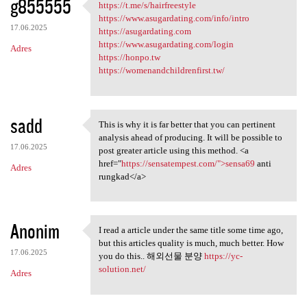
g855555
https://t.me/s/hairfreestyle
https://t.me/s/hairfreestyle
https://www.asugardating.com/info/intro
17.06.2025
https://asugardating.com
https://www.asugardating.com/login
Adres
https://honpo.tw
https://womenandchildrenfirst.tw/
sadd
This is why it is far better that you can pertinent
This is why it is far better
analysis ahead of producing. It will be possible to
17.06.2025
post greater article using this method. <a
href="
https://sensatempest.com/">sensa69
anti
Adres
rungkad</a>
Anonim
I read a article under the same title some time ago,
I read a article under the
but this articles quality is much, much better. How
17.06.2025
you do this.. 해외선물 분양
https://yc-
solution.net/
Adres