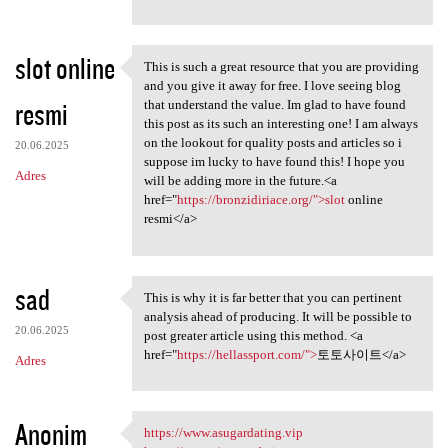
slot online
This is such a great resource that you are providing
This is such a great resource
and you give it away for free. I love seeing blog
resmi
that understand the value. Im glad to have found
this post as its such an interesting one! I am always
on the lookout for quality posts and articles so i
20.06.2025
suppose im lucky to have found this! I hope you
Adres
will be adding more in the future.<a
href="
https://bronzidiriace.org/">slot
online
resmi</a>
sad
This is why it is far better that you can pertinent
This is why it is far better
analysis ahead of producing. It will be possible to
20.06.2025
post greater article using this method. <a
href="
https://hellassport.com/">
토토사이트</a>
Adres
Anonim
https://www.asugardating.vip
https://www.asugardating.vip