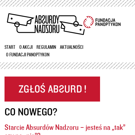
Przejdź
do
treści
START
O AKCJI
REGULAMIN
AKTUALNOŚCI
O FUNDACJI PANOPTYKON
CO NOWEGO?
Starcie Absurdów Nadzoru – jesteś na „tak”