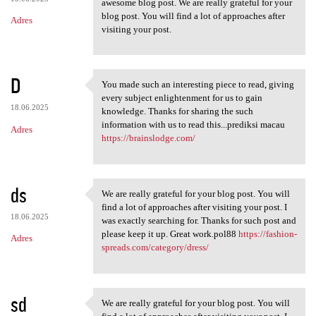
awesome blog post. We are really grateful for your
blog post. You will find a lot of approaches after
Adres
visiting your post.
D
You made such an interesting piece to read, giving
You made such an interesting
every subject enlightenment for us to gain
18.06.2025
knowledge. Thanks for sharing the such
information with us to read this...prediksi macau
Adres
https://brainslodge.com/
ds
We are really grateful for your blog post. You will
We are really grateful for
find a lot of approaches after visiting your post. I
18.06.2025
was exactly searching for. Thanks for such post and
please keep it up. Great work.pol88
https://fashion-
Adres
spreads.com/category/dress/
sd
We are really grateful for your blog post. You will
We are really grateful for