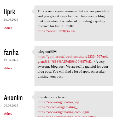
liprk
This is such a great resource that you are providing
This is such a great resource
and you give it away for free. I love seeing blog
19.06.2025
that understand the value of providing a quality
resource for free. Filmyfly
Adres
https://www.filmyfly4k.in/
fariha
telegram官网
telegram官网 https:/
https://gorillasocialwork.com/story22334567/tele
19.06.2025
gram%E4%B8%AD%E6%96%87%E...
/ A very
awesome blog post. We are really grateful for your
Adres
blog post. You will find a lot of approaches after
visiting your post.
Anonim
It's interesting to see
It's interesting to see
https://www.asugardating.vip
20.06.2025
https://x.com/asugardating_
https://www.asugardating.com/login
Adres
https://www.asugardating.com/info/intro/