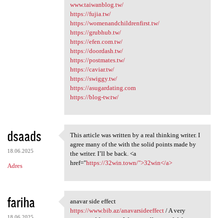
www.taiwanblog.tw/
https://fujia.tw/
https://womenandchildrenfirst.tw/
https://grubhub.tw/
https://efen.com.tw/
https://doordash.tw/
https://postmates.tw/
https://caviar.tw/
https://swiggy.tw/
https://asugardating.com
https://blog-tw.tw/
dsaads
This article was written by a real thinking writer. I
This article was written by a
agree many of the with the solid points made by
18.06.2025
the writer. I’ll be back. <a
href="
https://32win.town/">32win</a>
Adres
fariha
anavar side effect
anavar side effect https:/
https://www.bib.az/anavarsideeffect
/ A very
18.06.2025