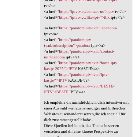
tv</a>
<a href="
https://iptvtv.cc/contact-us">iptv
tv</a>
<a href="
https://iptvtv.cc/flix-iptv">flix
iptv</a>
<a href="
https://pandoraiptv-tv.nl">pandora
iptv</a>
<a href="
https://pandoraiptv-
tv.nl/subscription">pandora
iptv</a>
<a href="
https://pandoraiptv-tv.nl/contact-
us">pandora
iptv</a>
<a href="
https://pandoraiptv-tv.nl/basta-iptv-
kastje-2025/">IPTV
KASTJE</a>
<a href="
https://pandoraiptv-tv.nl/iptv-
kastje/">IPTV
KASTJE</a>
<a href="
https://pandoraiptv-tv.nl/BESTE-
IPTV">BESTE
IPTV</a>
Ich empfehle dir nachdrücklich, dich intensiver mit
einer Auswahl vertrauenswürdiger und hilfreicher
Websites auseinanderzusetzen,die ich speziell für
dich zusammengestellt habe.
Diese Quellen helfen dir, das Thema besser zu
verstehen und dir eine klarere Perspektive zu