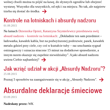
wolnej chwili można tu pójść na kawę, do słynnych ogrodów lub obejrzeć
wystawę. Wszystko dla wszystkich, od ręki i na miejscu. No tak, ale najpierw
trzeba się dostać do środka.
Kontrole na lotniskach i absurdy nadzoru
01.09.2015
Na łamach
Dziennika Opinii, Katarzyna Szymielewicz przedstawia swój
absurd nadzoru – kontrole na lotniskach
: „Dokładnie ten sam przedmiot –
ładowarka, kawałek kabla, but na podwyższonej podeszwie, pasek, kawałek
metalu gdzieś przy ciele, czy coś w kształcie tuby – raz uruchamia sygnał
ostrzegawczy i oznacza stracone 15 minut na dodatkowe sprawdzenie, a
innym razem okazuje się zupełnie niewidzialny”. A jaki absurd nadzoru
uwiera Ciebie najbardziej?
Jak wziąć udział w akcji „Absurdy Nadzoru"?
25.08.2015
Poznaj 5 sposobów na zaangażowanie się w akcję „Absurdy Nadzoru".
Absurdalne deklaracje śmieciowe
03.09.2015
Nadesłany przez:
WK