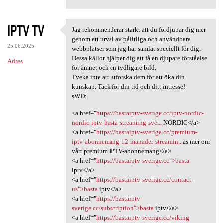
IPTV TV
Jag rekommenderar starkt att du fördjupar dig mer
Jag rekommenderar starkt att
genom ett urval av pålitliga och användbara
25.06.2025
webbplatser som jag har samlat speciellt för dig.
Dessa källor hjälper dig att få en djupare förståelse
Adres
för ämnet och en tydligare bild.
Tveka inte att utforska dem för att öka din
kunskap. Tack för din tid och ditt intresse!
sWD:
<a href="
https://bastaiptv-sverige.cc/iptv-nordic-
nordic-iptv-basta-streaming-sve...
NORDIC</a>
<a href="
https://bastaiptv-sverige.cc/premium-
iptv-abonnemang-12-manader-streamin...
äs mer om
vårt premium IPTV-abonnemang</a>
<a href="
https://bastaiptv-sverige.cc">basta
iptv</a>
<a href="
https://bastaiptv-sverige.cc/contact-
us">basta
iptv</a>
<a href="
https://bastaiptv-
sverige.cc/subscription">basta
iptv</a>
<a href="
https://bastaiptv-sverige.cc/viking-