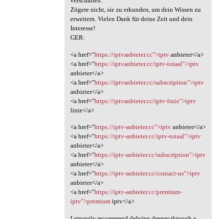
verschaffen.
Zögere nicht, sie zu erkunden, um dein Wissen zu
erweitern. Vielen Dank für deine Zeit und dein
Interesse!
GER:
<a href="
https://iptvanbieter.cc">iptv
anbieter</a>
<a href="
https://iptvanbieter.cc/iptv-totaal">iptv
anbieter</a>
<a href="
https://iptvanbieter.cc/subscription">iptv
anbieter</a>
<a href="
https://iptvanbieter.cc/iptv-linie">iptv
linie</a>
<a href="
https://iptv-anbieter.cc">iptv
anbieter</a>
<a href="
https://iptv-anbieter.cc/iptv-totaal">iptv
anbieter</a>
<a href="
https://iptv-anbieter.cc/subscription">iptv
anbieter</a>
<a href="
https://iptv-anbieter.cc/contact-us">iptv
anbieter</a>
<a href="
https://iptv-anbieter.cc/premium-
iptv">premium
iptv</a>
I strongly recommend delving deeper through a