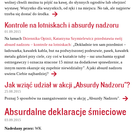
wolnej chwili można tu pójść na kawę, do słynnych ogrodów lub obejrzeć
wystawę. Wszystko dla wszystkich, od ręki i na miejscu. No tak, ale najpierw
trzeba się dostać do środka.
Kontrole na lotniskach i absurdy nadzoru
01.09.2015
Na łamach
Dziennika Opinii, Katarzyna Szymielewicz przedstawia swój
absurd nadzoru – kontrole na lotniskach
: „Dokładnie ten sam przedmiot –
ładowarka, kawałek kabla, but na podwyższonej podeszwie, pasek, kawałek
metalu gdzieś przy ciele, czy coś w kształcie tuby – raz uruchamia sygnał
ostrzegawczy i oznacza stracone 15 minut na dodatkowe sprawdzenie, a
innym razem okazuje się zupełnie niewidzialny”. A jaki absurd nadzoru
uwiera Ciebie najbardziej?
Jak wziąć udział w akcji „Absurdy Nadzoru"?
25.08.2015
Poznaj 5 sposobów na zaangażowanie się w akcję „Absurdy Nadzoru".
Absurdalne deklaracje śmieciowe
03.09.2015
Nadesłany przez:
WK