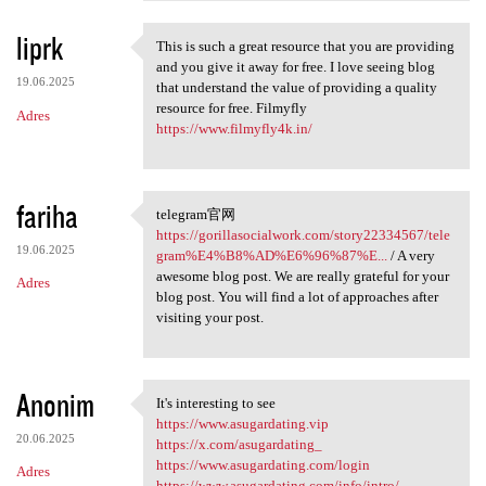
liprk
This is such a great resource that you are providing
This is such a great resource
and you give it away for free. I love seeing blog
19.06.2025
that understand the value of providing a quality
resource for free. Filmyfly
Adres
https://www.filmyfly4k.in/
fariha
telegram官网
telegram官网 https:/
https://gorillasocialwork.com/story22334567/tele
19.06.2025
gram%E4%B8%AD%E6%96%87%E...
/ A very
awesome blog post. We are really grateful for your
Adres
blog post. You will find a lot of approaches after
visiting your post.
Anonim
It's interesting to see
It's interesting to see
https://www.asugardating.vip
20.06.2025
https://x.com/asugardating_
https://www.asugardating.com/login
Adres
https://www.asugardating.com/info/intro/