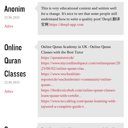
Anonim
This is very educational content and written well
This is very educational
for a change. It's nice to see that some people still
23.06.2025
understand how to write a quality post! DeepL翻译
官网
https://deepl-app.com
Adres
Online
Online Quran Academy in UK - Online Quran
Online Quran Academy in UK -
Classes with the Best Tutor
Quran
https://qurantutor.uk/
https://www.myconfinedspace.com/onlinequran/20
25/06/02/online-quran-clas...
Classes
https://www.wochenblatt-
reporter.de/wachenheim/c-community/online-
23.06.2025
quran-...
https://freshvoicehub.com/online-quran-classes-
Adres
learn-quran-with-certifie...
https://www.reccablog.com/quran-learning-with-
tajweed-a-complete-guide-t...