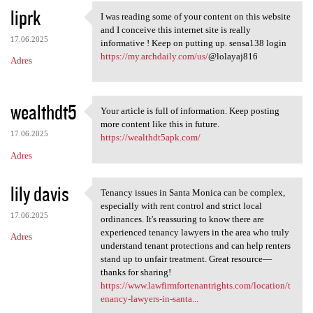
liprk
I was reading some of your content on this website
I was reading some of your
and I conceive this internet site is really
17.06.2025
informative ! Keep on putting up. sensa138 login
https://my.archdaily.com/us/
@lolayaj816
Adres
wealthdt5
Your article is full of information. Keep posting
Your article is full of
more content like this in future.
17.06.2025
https://wealthdt5apk.com/
Adres
lily davis
Tenancy issues in Santa Monica can be complex,
Tenancy issues in Santa
especially with rent control and strict local
17.06.2025
ordinances. It's reassuring to know there are
experienced tenancy lawyers in the area who truly
Adres
understand tenant protections and can help renters
stand up to unfair treatment. Great resource—
thanks for sharing!
https://www.lawfirmfortenantrights.com/location/t
enancy-lawyers-in-santa...