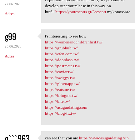
22.06.2025
develop superior release in this way. <a
href="
https://yourescorts.gr/">escort
mykonos</a>
Adres
g99
t's interesting to see how
t's interesting to see how
https://womenandchildrenfirst.tw/
23.06.2025
https://grubhub.tw/
https://efen.com.tw/
Adres
https://doordash.tw/
https://postmates.tw/
https://caviar.tw/
https://swiggy.tw/
https://glovoapp.tw/
https://eatsure.tw/
https://bringme.tw/
https://bite.tw/
https://asugardating.com
https://blog-tw.tw/
gˋˋˋ963
can see that you are
https://www.asugardating.vip