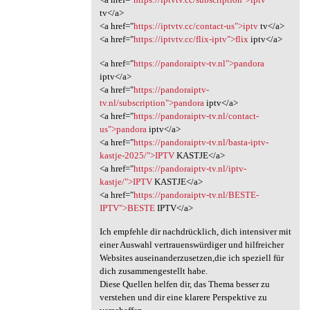
tv</a>
<a href="
https://iptvtv.cc/contact-us">iptv
tv</a>
<a href="
https://iptvtv.cc/flix-iptv">flix
iptv</a>
<a href="
https://pandoraiptv-tv.nl">pandora
iptv</a>
<a href="
https://pandoraiptv-
tv.nl/subscription">pandora
iptv</a>
<a href="
https://pandoraiptv-tv.nl/contact-
us">pandora
iptv</a>
<a href="
https://pandoraiptv-tv.nl/basta-iptv-
kastje-2025/">IPTV
KASTJE</a>
<a href="
https://pandoraiptv-tv.nl/iptv-
kastje/">IPTV
KASTJE</a>
<a href="
https://pandoraiptv-tv.nl/BESTE-
IPTV">BESTE
IPTV</a>
Ich empfehle dir nachdrücklich, dich intensiver mit
einer Auswahl vertrauenswürdiger und hilfreicher
Websites auseinanderzusetzen,die ich speziell für
dich zusammengestellt habe.
Diese Quellen helfen dir, das Thema besser zu
verstehen und dir eine klarere Perspektive zu