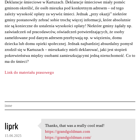
Deklaracje śmieciowe w Kartuzach. Deklaracje śmieciowe miały pomóc
gminom określić, ile osób mieszka pod konkretnym adresem – od tego
zależy wysokość opłaty za wywóz śmieci. Jednak „przy okazji” niektóre
gminy postanowiły zebrać sobie trochę więcej informacji, które absolutnie
nie są konieczne do ustalenia wysokości opłaty! Niektóre gminy żądały np.
zaświadczeń od pracodawców, oświadczeń potwierdzających, że osoby
zameldowane pod danym adresem przebywają np. w więzieniu, domu
dziecka lub domu opieki społecznej. Jednak najbardziej absurdalny pomysł
zrodził się w Kartuzach – mieszkańcy mieli deklarować, jaki jest stopień
pokrewieństwa między osobami zamieszkującymi jedną nieruchomość. Co to
ma do śmieci?
Link do materiału prasowego
inne
K
liprk
Thanks, that was a really cool read!
Thanks, that was a really
o
https://grandgoldman.com
15.06.2025
https://grandgoldman.com/