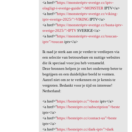
<a href="
https://monsteriptv-sverige.cc/iptv-
olagligt-i-sverige-guide/">MONSTER
IPTV</a>
<a href="
https://monsteriptv-sverige.cc/viking-
iptv-sverige-2025/">VIKING
IPTV</a>
<a href="
https://monsteriptv-sverige.cc/basta-iptv-
sverige-2025/">IPTV
SVERIGE</a>
<a href="
https://monsteriptv-sverige.cc/toucan-
iptv">toucan
iptv</a>
Ik raad je sterk aan om je verder te verdiepen via
een selectie van betrouwbare en nuttige websites
die ik speciaal voor jou heb verzameld.
Deze bronnen helpen je om het onderwerp beter te
begrijpen en een duidelijker beeld te vormen.
Aarzel niet om ze te verkennen en je kennis te
vergroten. Bedankt voor je tijd en interesse!
Netherland:
<a href="
https://besteiptv.cc">beste
iptv</a>
<a href="
https://besteiptv.cc/subscription">beste
iptv</a>
<a href="
https://besteiptv.cc/contact-us">beste
iptv</a>
<a href="
https://besteiptv.cc/dark-iptv">dark