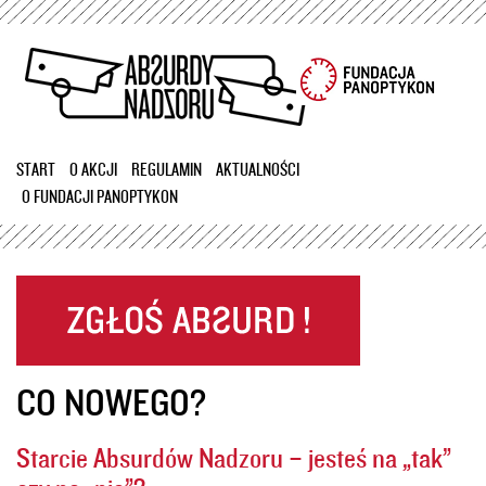
Przejdź
do
treści
START
O AKCJI
REGULAMIN
AKTUALNOŚCI
O FUNDACJI PANOPTYKON
CO NOWEGO?
Starcie Absurdów Nadzoru – jesteś na „tak”