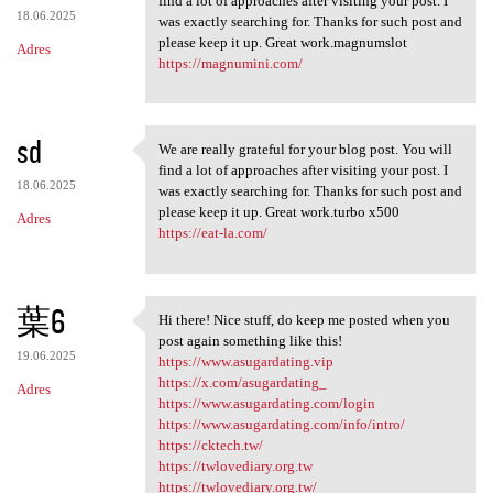
find a lot of approaches after visiting your post. I
18.06.2025
was exactly searching for. Thanks for such post and
please keep it up. Great work.magnumslot
Adres
https://magnumini.com/
sd
We are really grateful for your blog post. You will
We are really grateful for
find a lot of approaches after visiting your post. I
18.06.2025
was exactly searching for. Thanks for such post and
please keep it up. Great work.turbo x500
Adres
https://eat-la.com/
葉6
Hi there! Nice stuff, do keep me posted when you
Hi there! Nice stuff, do keep
post again something like this!
19.06.2025
https://www.asugardating.vip
https://x.com/asugardating_
Adres
https://www.asugardating.com/login
https://www.asugardating.com/info/intro/
https://cktech.tw/
https://twlovediary.org.tw
https://twlovediary.org.tw/