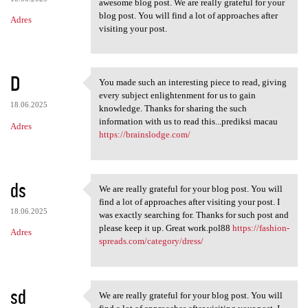
awesome blog post. We are really grateful for your
blog post. You will find a lot of approaches after
Adres
visiting your post.
D
You made such an interesting piece to read, giving
You made such an interesting
every subject enlightenment for us to gain
18.06.2025
knowledge. Thanks for sharing the such
information with us to read this...prediksi macau
Adres
https://brainslodge.com/
ds
We are really grateful for your blog post. You will
We are really grateful for
find a lot of approaches after visiting your post. I
18.06.2025
was exactly searching for. Thanks for such post and
please keep it up. Great work.pol88
https://fashion-
Adres
spreads.com/category/dress/
sd
We are really grateful for your blog post. You will
We are really grateful for