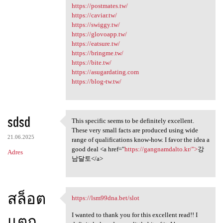
https://postmates.tw/
https://caviar.tw/
https://swiggy.tw/
https://glovoapp.tw/
https://eatsure.tw/
https://bringme.tw/
https://bite.tw/
https://asugardating.com
https://blog-tw.tw/
sdsd
This specific seems to be definitely excellent.
This specific seems to be
These very small facts are produced using wide
21.06.2025
range of qualifications know-how. I favor the idea a
good deal <a href="
https://gangnamdalto.kr/">
강
Adres
남달토</a>
สล็อต
https://lsm99dna.bet/slot
https://lsm99dna.bet/slot
I wanted to thank you for this excellent read!! I
แตก