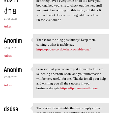
definitely loved every little bit of it. I have you
bookmarked your site to check out the new stuff
ง่าย
you post. I am writing on this topic, so I think it
will help a lot. I leave my blog address below.
21.06.2025
Please visit once.!
Adres
Anonim
Thanks for the blog post buddy! Keep them
Thanks for the blog post
coming... what is niable pay
22.06.2025
https://pogeo.co.uk/what-is-niable-pay/
Adres
Anonim
I can see that you are an expert at your field! I am
I can see that you are an
launching a website soon, and your information
22.06.2025
will be very useful for me.. Thanks for all your help
and wishing you all the s uccess in your
Adres
business.slot qris
https://liputanmenarik.com
dsdsa
That's why it's advisable that you simply correct
That's why it's advisable
exploration previous to crafting. It's possible to