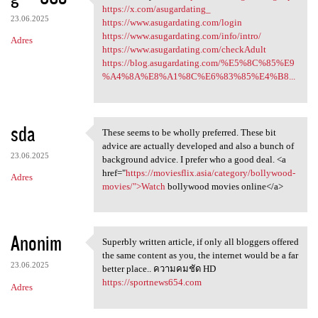
can see that you are https:/
https://x.com/asugardating_
23.06.2025
https://www.asugardating.com/login
https://www.asugardating.com/info/intro/
Adres
https://www.asugardating.com/checkAdult
https://blog.asugardating.com/%E5%8C%85%E9
%A4%8A%E8%A1%8C%E6%83%85%E4%B8...
sda
These seems to be wholly preferred. These bit
These seems to be wholly
advice are actually developed and also a bunch of
23.06.2025
background advice. I prefer who a good deal. <a
href="
https://moviesflix.asia/category/bollywood-
Adres
movies/">Watch
bollywood movies online</a>
Anonim
Superbly written article, if only all bloggers offered
Superbly written article, if
the same content as you, the internet would be a far
23.06.2025
better place.. ความคมชัด HD
https://sportnews654.com
Adres