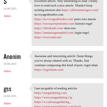
S
Excellent article. Very interesting to read. I really
Excellent article. Very
love to read such a nice article. Thanks! keep
24.06.2025
rocking.miototo slot
https://albertametisgov.com/
m.voyagedetudes.com
Adres
https://m.voyagedetudes.com/
paito toto macau
https://www.poetjenharris.com/
koitoto togel
https://shlinkads.com/
situs toto
https://artmassagemadrid.com/
login togel
https://www.imls.net/
Anonim
Awesome and interesting article. Great things
Awesome and interesting
you've always shared with us. Thanks. Just
24.06.2025
continue composing this kind of post. togel alam
https://togelalam.com/
Adres
gss
I am incapable of reading articles
I am incapable of reading
https://asugardating.com
24.06.2025
https://www.asugardating.vip
https://x.com/asugardating_
Adres
https://www.asugardating.com/login