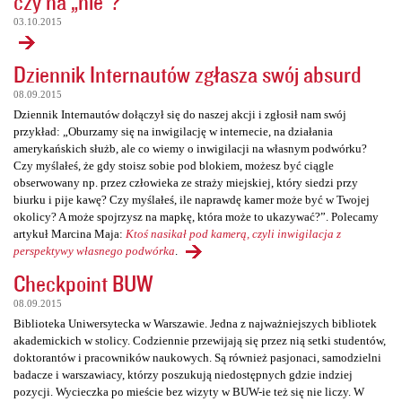
czy na „nie”?
03.10.2015
Dziennik Internautów zgłasza swój absurd
08.09.2015
Dziennik Internautów dołączył się do naszej akcji i zgłosił nam swój
przykład: „Oburzamy się na inwigilację w internecie, na działania
amerykańskich służb, ale co wiemy o inwigilacji na własnym podwórku?
Czy myślałeś, że gdy stoisz sobie pod blokiem, możesz być ciągle
obserwowany np. przez człowieka ze straży miejskiej, który siedzi przy
biurku i pije kawę? Czy myślałeś, ile naprawdę kamer może być w Twojej
okolicy? A może spojrzysz na mapkę, która może to ukazywać?”. Polecamy
artykuł Marcina Maja:
Ktoś nasikał pod kamerą, czyli inwigilacja z
perspektywy własnego podwórka
.
Checkpoint BUW
08.09.2015
Biblioteka Uniwersytecka w Warszawie. Jedna z najważniejszych bibliotek
akademickich w stolicy. Codziennie przewijają się przez nią setki studentów,
doktorantów i pracowników naukowych. Są również pasjonaci, samodzielni
badacze i warszawiacy, którzy poszukują niedostępnych gdzie indziej
pozycji. Wycieczka po mieście bez wizyty w BUW-ie też się nie liczy. W