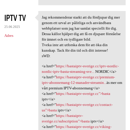
IPTV TV
Jag rekommenderar starkt att du fördjupar dig mer
Jag rekommenderar starkt att
genom ett urval av pålitliga och användbara
25.06.2025
webbplatser som jag har samlat speciellt för dig.
Dessa källor hjälper dig att få en djupare förståelse
Adres
för ämnet och en tydligare bild.
Tveka inte att utforska dem för att öka din
kunskap. Tack för din tid och ditt intresse!
sWD:
<a href="
https://bastaiptv-sverige.cc/iptv-nordic-
nordic-iptv-basta-streaming-sve...
NORDIC</a>
<a href="
https://bastaiptv-sverige.cc/premium-
iptv-abonnemang-12-manader-streamin...
äs mer om
vårt premium IPTV-abonnemang</a>
<a href="
https://bastaiptv-sverige.cc">basta
iptv</a>
<a href="
https://bastaiptv-sverige.cc/contact-
us">basta
iptv</a>
<a href="
https://bastaiptv-
sverige.cc/subscription">basta
iptv</a>
<a href="
https://bastaiptv-sverige.cc/viking-