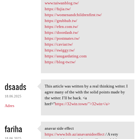
www.taiwanblog.tw/
https://fujia.tw/
https://womenandchildrenfirst.tw/
https://grubhub.tw/
https://efen.com.tw/
https://doordash.tw/
https://postmates.tw/
https://caviar.tw/
https://swiggy.tw/
https://asugardating.com
https://blog-tw.tw/
dsaads
This article was written by a real thinking writer. I
This article was written by a
agree many of the with the solid points made by
18.06.2025
the writer. I’ll be back. <a
href="
https://32win.town/">32win</a>
Adres
fariha
anavar side effect
anavar side effect https:/
https://www.bib.az/anavarsideeffect
/ A very
18.06.2025