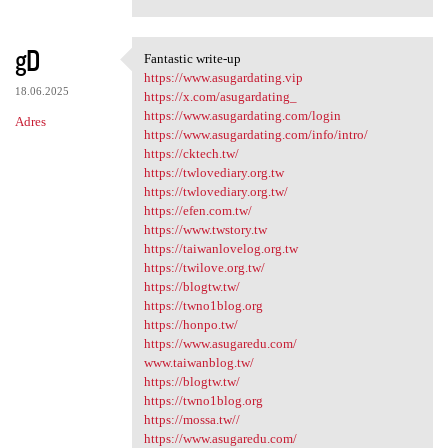
gD
Fantastic write-up
Fantastic write-up
https://www.asugardating.vip
18.06.2025
https://x.com/asugardating_
https://www.asugardating.com/login
Adres
https://www.asugardating.com/info/intro/
https://cktech.tw/
https://twlovediary.org.tw
https://twlovediary.org.tw/
https://efen.com.tw/
https://www.twstory.tw
https://taiwanlovelog.org.tw
https://twilove.org.tw/
https://blogtw.tw/
https://twno1blog.org
https://honpo.tw/
https://www.asugaredu.com/
www.taiwanblog.tw/
https://blogtw.tw/
https://twno1blog.org
https://mossa.tw//
https://www.asugaredu.com/