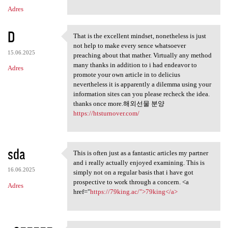
m
Adres
e
n
D
That is the excellent mindset, nonetheless is just
t
That is the excellent mindset
not help to make every sence whatsoever
a
15.06.2025
preaching about that mather. Virtually any method
many thanks in addition to i had endeavor to
r
Adres
promote your own article in to delicius
z
nevertheless it is apparently a dilemma using your
information sites can you please recheck the idea.
e
thanks once more.해외선물 분양
https://htsturnover.com/
sda
This is often just as a fantastic articles my partner
This is often just as a
and i really actually enjoyed examining. This is
16.06.2025
simply not on a regular basis that i have got
prospective to work through a concern. <a
Adres
href="
https://79king.ac/">79king</a>