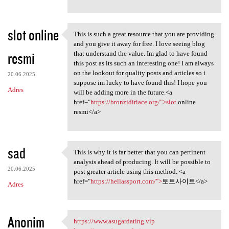
slot online
This is such a great resource that you are providing
This is such a great resource
and you give it away for free. I love seeing blog
resmi
that understand the value. Im glad to have found
this post as its such an interesting one! I am always
on the lookout for quality posts and articles so i
20.06.2025
suppose im lucky to have found this! I hope you
Adres
will be adding more in the future.<a
href="
https://bronzidiriace.org/">slot
online
resmi</a>
sad
This is why it is far better that you can pertinent
This is why it is far better
analysis ahead of producing. It will be possible to
20.06.2025
post greater article using this method. <a
href="
https://hellassport.com/">
토토사이트</a>
Adres
Anonim
https://www.asugardating.vip
https://www.asugardating.vip