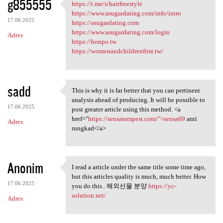
g855555
https://t.me/s/hairfreestyle
https://t.me/s/hairfreestyle
https://www.asugardating.com/info/intro
17.06.2025
https://asugardating.com
https://www.asugardating.com/login
Adres
https://honpo.tw
https://womenandchildrenfirst.tw/
sadd
This is why it is far better that you can pertinent
This is why it is far better
analysis ahead of producing. It will be possible to
17.06.2025
post greater article using this method. <a
href="
https://sensatempest.com/">sensa69
anti
Adres
rungkad</a>
Anonim
I read a article under the same title some time ago,
I read a article under the
but this articles quality is much, much better. How
17.06.2025
you do this.. 해외선물 분양
https://yc-
solution.net/
Adres