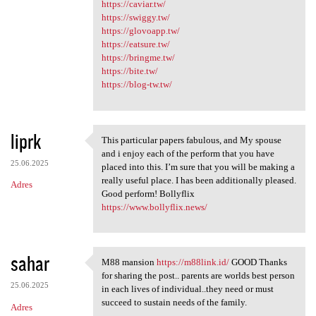
https://caviar.tw/
https://swiggy.tw/
https://glovoapp.tw/
https://eatsure.tw/
https://bringme.tw/
https://bite.tw/
https://blog-tw.tw/
liprk
This particular papers fabulous, and My spouse
This particular papers
and i enjoy each of the perform that you have
25.06.2025
placed into this. I’m sure that you will be making a
really useful place. I has been additionally pleased.
Adres
Good perform! Bollyflix
https://www.bollyflix.news/
sahar
M88 mansion
https://m88link.id/
GOOD Thanks
M88 mansion https://m88link
for sharing the post.. parents are worlds best person
25.06.2025
in each lives of individual..they need or must
succeed to sustain needs of the family.
Adres