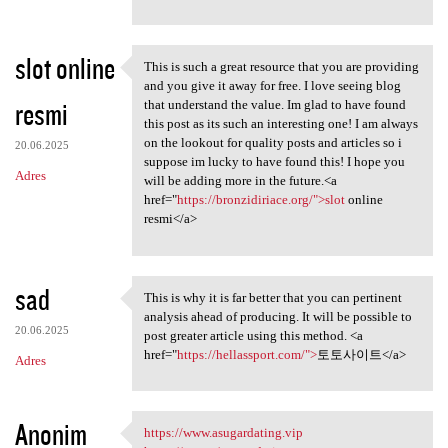
slot online
This is such a great resource that you are providing
This is such a great resource
and you give it away for free. I love seeing blog
resmi
that understand the value. Im glad to have found
this post as its such an interesting one! I am always
on the lookout for quality posts and articles so i
20.06.2025
suppose im lucky to have found this! I hope you
Adres
will be adding more in the future.<a
href="
https://bronzidiriace.org/">slot
online
resmi</a>
sad
This is why it is far better that you can pertinent
This is why it is far better
analysis ahead of producing. It will be possible to
20.06.2025
post greater article using this method. <a
href="
https://hellassport.com/">
토토사이트</a>
Adres
Anonim
https://www.asugardating.vip
https://www.asugardating.vip