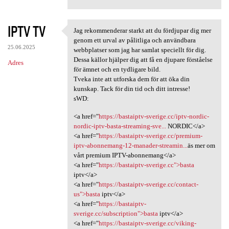
IPTV TV
Jag rekommenderar starkt att du fördjupar dig mer
Jag rekommenderar starkt att
genom ett urval av pålitliga och användbara
25.06.2025
webbplatser som jag har samlat speciellt för dig.
Dessa källor hjälper dig att få en djupare förståelse
Adres
för ämnet och en tydligare bild.
Tveka inte att utforska dem för att öka din
kunskap. Tack för din tid och ditt intresse!
sWD:
<a href="
https://bastaiptv-sverige.cc/iptv-nordic-
nordic-iptv-basta-streaming-sve...
NORDIC</a>
<a href="
https://bastaiptv-sverige.cc/premium-
iptv-abonnemang-12-manader-streamin...
äs mer om
vårt premium IPTV-abonnemang</a>
<a href="
https://bastaiptv-sverige.cc">basta
iptv</a>
<a href="
https://bastaiptv-sverige.cc/contact-
us">basta
iptv</a>
<a href="
https://bastaiptv-
sverige.cc/subscription">basta
iptv</a>
<a href="
https://bastaiptv-sverige.cc/viking-