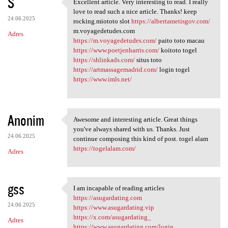
S
Excellent article. Very interesting to read. I really
Excellent article. Very
love to read such a nice article. Thanks! keep
24.06.2025
rocking.miototo slot
https://albertametisgov.com/
m.voyagedetudes.com
Adres
https://m.voyagedetudes.com/
paito toto macau
https://www.poetjenharris.com/
koitoto togel
https://shlinkads.com/
situs toto
https://artmassagemadrid.com/
login togel
https://www.imls.net/
Anonim
Awesome and interesting article. Great things
Awesome and interesting
you've always shared with us. Thanks. Just
24.06.2025
continue composing this kind of post. togel alam
https://togelalam.com/
Adres
gss
I am incapable of reading articles
I am incapable of reading
https://asugardating.com
24.06.2025
https://www.asugardating.vip
https://x.com/asugardating_
Adres
https://www.asugardating.com/login