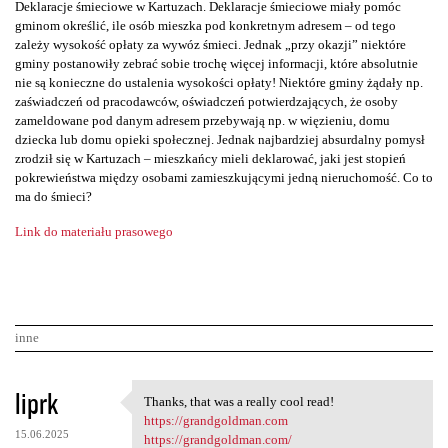
Deklaracje śmieciowe w Kartuzach. Deklaracje śmieciowe miały pomóc
gminom określić, ile osób mieszka pod konkretnym adresem – od tego
zależy wysokość opłaty za wywóz śmieci. Jednak „przy okazji” niektóre
gminy postanowiły zebrać sobie trochę więcej informacji, które absolutnie
nie są konieczne do ustalenia wysokości opłaty! Niektóre gminy żądały np.
zaświadczeń od pracodawców, oświadczeń potwierdzających, że osoby
zameldowane pod danym adresem przebywają np. w więzieniu, domu
dziecka lub domu opieki społecznej. Jednak najbardziej absurdalny pomysł
zrodził się w Kartuzach – mieszkańcy mieli deklarować, jaki jest stopień
pokrewieństwa między osobami zamieszkującymi jedną nieruchomość. Co to
ma do śmieci?
Link do materiału prasowego
inne
K
liprk
Thanks, that was a really cool read!
Thanks, that was a really
o
https://grandgoldman.com
15.06.2025
https://grandgoldman.com/