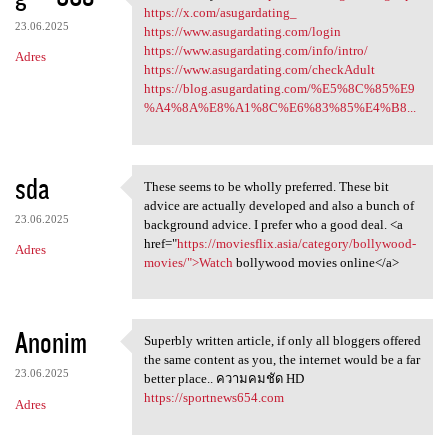
can see that you are https:/
https://x.com/asugardating_
23.06.2025
https://www.asugardating.com/login
https://www.asugardating.com/info/intro/
Adres
https://www.asugardating.com/checkAdult
https://blog.asugardating.com/%E5%8C%85%E9
%A4%8A%E8%A1%8C%E6%83%85%E4%B8...
sda
These seems to be wholly preferred. These bit
These seems to be wholly
advice are actually developed and also a bunch of
23.06.2025
background advice. I prefer who a good deal. <a
href="
https://moviesflix.asia/category/bollywood-
Adres
movies/">Watch
bollywood movies online</a>
Anonim
Superbly written article, if only all bloggers offered
Superbly written article, if
the same content as you, the internet would be a far
23.06.2025
better place.. ความคมชัด HD
https://sportnews654.com
Adres