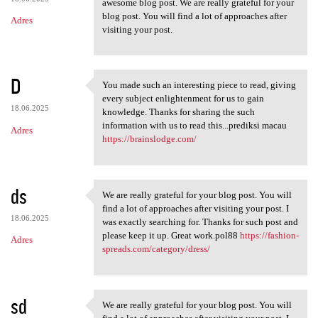
awesome blog post. We are really grateful for your
blog post. You will find a lot of approaches after
Adres
visiting your post.
D
You made such an interesting piece to read, giving
You made such an interesting
every subject enlightenment for us to gain
18.06.2025
knowledge. Thanks for sharing the such
information with us to read this...prediksi macau
Adres
https://brainslodge.com/
ds
We are really grateful for your blog post. You will
We are really grateful for
find a lot of approaches after visiting your post. I
18.06.2025
was exactly searching for. Thanks for such post and
please keep it up. Great work.pol88
https://fashion-
Adres
spreads.com/category/dress/
sd
We are really grateful for your blog post. You will
We are really grateful for