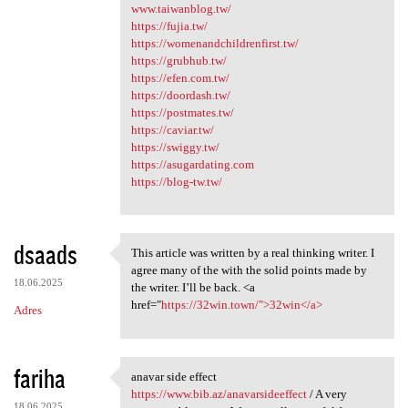
www.taiwanblog.tw/
https://fujia.tw/
https://womenandchildrenfirst.tw/
https://grubhub.tw/
https://efen.com.tw/
https://doordash.tw/
https://postmates.tw/
https://caviar.tw/
https://swiggy.tw/
https://asugardating.com
https://blog-tw.tw/
dsaads
This article was written by a real thinking writer. I
This article was written by a
agree many of the with the solid points made by
18.06.2025
the writer. I’ll be back. <a
href="
https://32win.town/">32win</a>
Adres
fariha
anavar side effect
anavar side effect https:/
https://www.bib.az/anavarsideeffect
/ A very
18.06.2025