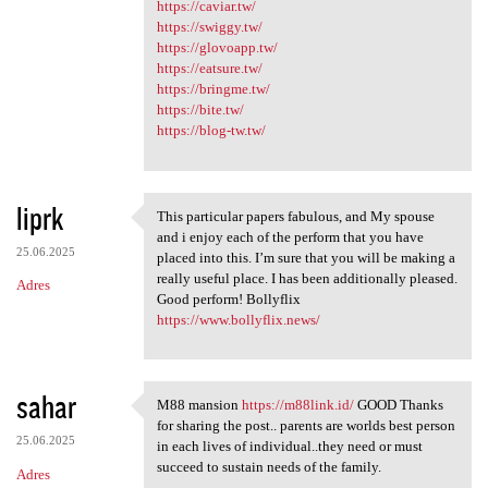
https://caviar.tw/
https://swiggy.tw/
https://glovoapp.tw/
https://eatsure.tw/
https://bringme.tw/
https://bite.tw/
https://blog-tw.tw/
liprk
This particular papers fabulous, and My spouse
This particular papers
and i enjoy each of the perform that you have
25.06.2025
placed into this. I’m sure that you will be making a
really useful place. I has been additionally pleased.
Adres
Good perform! Bollyflix
https://www.bollyflix.news/
sahar
M88 mansion
https://m88link.id/
GOOD Thanks
M88 mansion https://m88link
for sharing the post.. parents are worlds best person
25.06.2025
in each lives of individual..they need or must
succeed to sustain needs of the family.
Adres