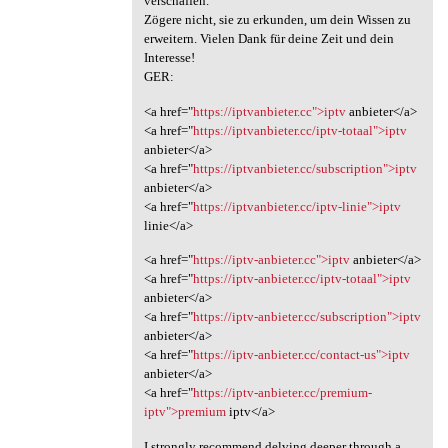
verschaffen.
Zögere nicht, sie zu erkunden, um dein Wissen zu
erweitern. Vielen Dank für deine Zeit und dein
Interesse!
GER:
<a href="
https://iptvanbieter.cc">iptv
anbieter</a>
<a href="
https://iptvanbieter.cc/iptv-totaal">iptv
anbieter</a>
<a href="
https://iptvanbieter.cc/subscription">iptv
anbieter</a>
<a href="
https://iptvanbieter.cc/iptv-linie">iptv
linie</a>
<a href="
https://iptv-anbieter.cc">iptv
anbieter</a>
<a href="
https://iptv-anbieter.cc/iptv-totaal">iptv
anbieter</a>
<a href="
https://iptv-anbieter.cc/subscription">iptv
anbieter</a>
<a href="
https://iptv-anbieter.cc/contact-us">iptv
anbieter</a>
<a href="
https://iptv-anbieter.cc/premium-
iptv">premium
iptv</a>
I strongly recommend delving deeper through a