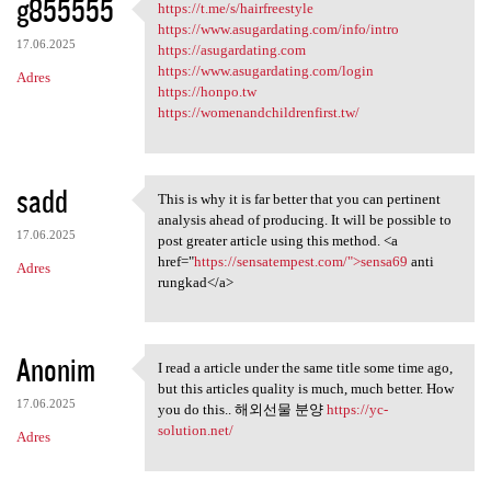
g855555
https://t.me/s/hairfreestyle
https://t.me/s/hairfreestyle
https://www.asugardating.com/info/intro
17.06.2025
https://asugardating.com
https://www.asugardating.com/login
Adres
https://honpo.tw
https://womenandchildrenfirst.tw/
sadd
This is why it is far better that you can pertinent
This is why it is far better
analysis ahead of producing. It will be possible to
17.06.2025
post greater article using this method. <a
href="
https://sensatempest.com/">sensa69
anti
Adres
rungkad</a>
Anonim
I read a article under the same title some time ago,
I read a article under the
but this articles quality is much, much better. How
17.06.2025
you do this.. 해외선물 분양
https://yc-
solution.net/
Adres