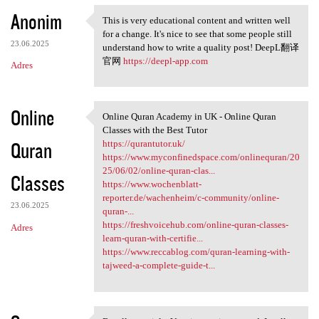
Anonim
This is very educational content and written well
This is very educational
for a change. It's nice to see that some people still
23.06.2025
understand how to write a quality post! DeepL翻译
官网
https://deepl-app.com
Adres
Online
Online Quran Academy in UK - Online Quran
Online Quran Academy in UK -
Classes with the Best Tutor
Quran
https://qurantutor.uk/
https://www.myconfinedspace.com/onlinequran/20
25/06/02/online-quran-clas...
Classes
https://www.wochenblatt-
reporter.de/wachenheim/c-community/online-
23.06.2025
quran-...
https://freshvoicehub.com/online-quran-classes-
Adres
learn-quran-with-certifie...
https://www.reccablog.com/quran-learning-with-
tajweed-a-complete-guide-t...