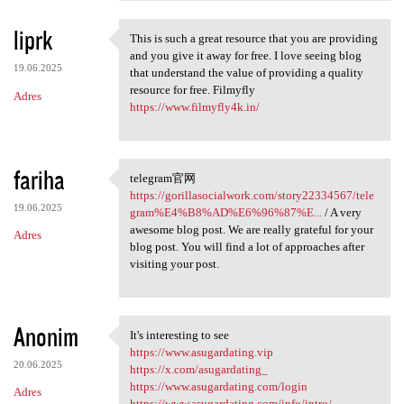
liprk
This is such a great resource that you are providing
This is such a great resource
and you give it away for free. I love seeing blog
19.06.2025
that understand the value of providing a quality
resource for free. Filmyfly
Adres
https://www.filmyfly4k.in/
fariha
telegram官网
telegram官网 https:/
https://gorillasocialwork.com/story22334567/tele
19.06.2025
gram%E4%B8%AD%E6%96%87%E...
/ A very
awesome blog post. We are really grateful for your
Adres
blog post. You will find a lot of approaches after
visiting your post.
Anonim
It's interesting to see
It's interesting to see
https://www.asugardating.vip
20.06.2025
https://x.com/asugardating_
https://www.asugardating.com/login
Adres
https://www.asugardating.com/info/intro/