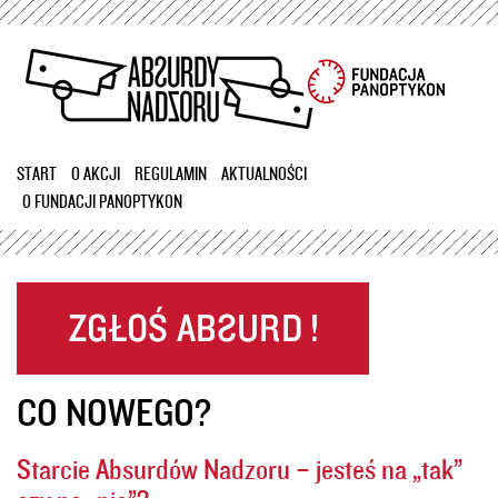
Przejdź
do
treści
START
O AKCJI
REGULAMIN
AKTUALNOŚCI
O FUNDACJI PANOPTYKON
CO NOWEGO?
Starcie Absurdów Nadzoru – jesteś na „tak”