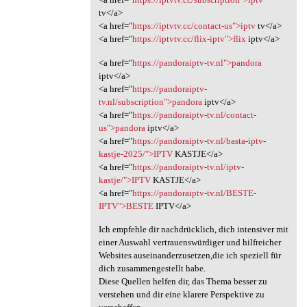
tv</a>
<a href="
https://iptvtv.cc/contact-us">iptv
tv</a>
<a href="
https://iptvtv.cc/flix-iptv">flix
iptv</a>
<a href="
https://pandoraiptv-tv.nl">pandora
iptv</a>
<a href="
https://pandoraiptv-
tv.nl/subscription">pandora
iptv</a>
<a href="
https://pandoraiptv-tv.nl/contact-
us">pandora
iptv</a>
<a href="
https://pandoraiptv-tv.nl/basta-iptv-
kastje-2025/">IPTV
KASTJE</a>
<a href="
https://pandoraiptv-tv.nl/iptv-
kastje/">IPTV
KASTJE</a>
<a href="
https://pandoraiptv-tv.nl/BESTE-
IPTV">BESTE
IPTV</a>
Ich empfehle dir nachdrücklich, dich intensiver mit
einer Auswahl vertrauenswürdiger und hilfreicher
Websites auseinanderzusetzen,die ich speziell für
dich zusammengestellt habe.
Diese Quellen helfen dir, das Thema besser zu
verstehen und dir eine klarere Perspektive zu