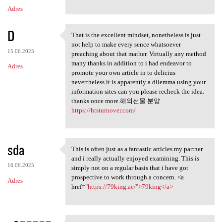
m
Adres
e
n
D
That is the excellent mindset, nonetheless is just
t
That is the excellent mindset
not help to make every sence whatsoever
a
15.06.2025
preaching about that mather. Virtually any method
many thanks in addition to i had endeavor to
r
Adres
promote your own article in to delicius
z
nevertheless it is apparently a dilemma using your
information sites can you please recheck the idea.
e
thanks once more.해외선물 분양
https://htsturnover.com/
sda
This is often just as a fantastic articles my partner
This is often just as a
and i really actually enjoyed examining. This is
16.06.2025
simply not on a regular basis that i have got
prospective to work through a concern. <a
Adres
href="
https://79king.ac/">79king</a>