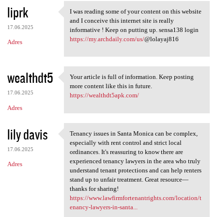
liprk
I was reading some of your content on this website
I was reading some of your
and I conceive this internet site is really
17.06.2025
informative ! Keep on putting up. sensa138 login
https://my.archdaily.com/us/
@lolayaj816
Adres
wealthdt5
Your article is full of information. Keep posting
Your article is full of
more content like this in future.
17.06.2025
https://wealthdt5apk.com/
Adres
lily davis
Tenancy issues in Santa Monica can be complex,
Tenancy issues in Santa
especially with rent control and strict local
17.06.2025
ordinances. It's reassuring to know there are
experienced tenancy lawyers in the area who truly
Adres
understand tenant protections and can help renters
stand up to unfair treatment. Great resource—
thanks for sharing!
https://www.lawfirmfortenantrights.com/location/t
enancy-lawyers-in-santa...