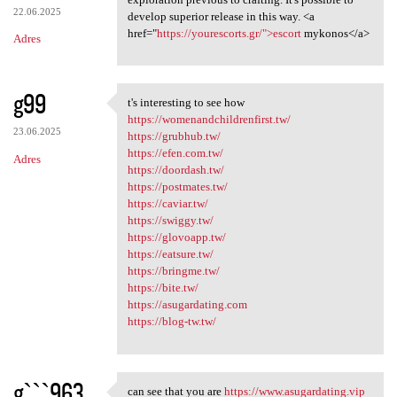
22.06.2025
develop superior release in this way. <a
href="
https://yourescorts.gr/">escort
mykonos</a>
Adres
g99
t's interesting to see how
t's interesting to see how
https://womenandchildrenfirst.tw/
23.06.2025
https://grubhub.tw/
https://efen.com.tw/
Adres
https://doordash.tw/
https://postmates.tw/
https://caviar.tw/
https://swiggy.tw/
https://glovoapp.tw/
https://eatsure.tw/
https://bringme.tw/
https://bite.tw/
https://asugardating.com
https://blog-tw.tw/
gˋˋˋ963
can see that you are
https://www.asugardating.vip