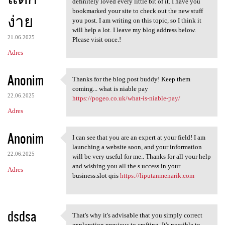
definitely loved every little bit of it. I have you
bookmarked your site to check out the new stuff
ง่าย
you post. I am writing on this topic, so I think it
will help a lot. I leave my blog address below.
21.06.2025
Please visit once.!
Adres
Anonim
Thanks for the blog post buddy! Keep them
Thanks for the blog post
coming... what is niable pay
22.06.2025
https://pogeo.co.uk/what-is-niable-pay/
Adres
Anonim
I can see that you are an expert at your field! I am
I can see that you are an
launching a website soon, and your information
22.06.2025
will be very useful for me.. Thanks for all your help
and wishing you all the s uccess in your
Adres
business.slot qris
https://liputanmenarik.com
dsdsa
That's why it's advisable that you simply correct
That's why it's advisable
exploration previous to crafting. It's possible to