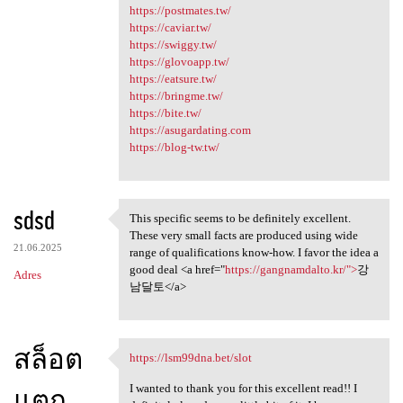
https://postmates.tw/
https://caviar.tw/
https://swiggy.tw/
https://glovoapp.tw/
https://eatsure.tw/
https://bringme.tw/
https://bite.tw/
https://asugardating.com
https://blog-tw.tw/
sdsd
This specific seems to be definitely excellent.
This specific seems to be
These very small facts are produced using wide
21.06.2025
range of qualifications know-how. I favor the idea a
good deal <a href="
https://gangnamdalto.kr/">
강
Adres
남달토</a>
สล็อต
https://lsm99dna.bet/slot
https://lsm99dna.bet/slot
I wanted to thank you for this excellent read!! I
แตก