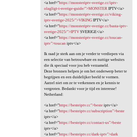
<a href="
https://monsteriptv-sverige.cc/iptv-
olagligt-i-sverige-guide/">MONSTER
IPTV</a>
<a href="
https://monsteriptv-sverige.cc/viking-
iptv-sverige-2025/">VIKING
IPTV</a>
<a href="
https://monsteriptv-sverige.cc/basta-iptv-
sverige-2025/">IPTV
SVERIGE</a>
<a href="
https://monsteriptv-sverige.cc/toucan-
iptv">toucan
iptv</a>
Ik raad je sterk aan om je verder te verdiepen via
een selectie van betrouwbare en nuttige websites
die ik speciaal voor jou heb verzameld.
Deze bronnen helpen je om het onderwerp beter te
begrijpen en een duidelijker beeld te vormen.
Aarzel niet om ze te verkennen en je kennis te
vergroten. Bedankt voor je tijd en interesse!
Netherland:
<a href="
https://besteiptv.cc">beste
iptv</a>
<a href="
https://besteiptv.cc/subscription">beste
iptv</a>
<a href="
https://besteiptv.cc/contact-us">beste
iptv</a>
<a href="
https://besteiptv.cc/dark-iptv">dark