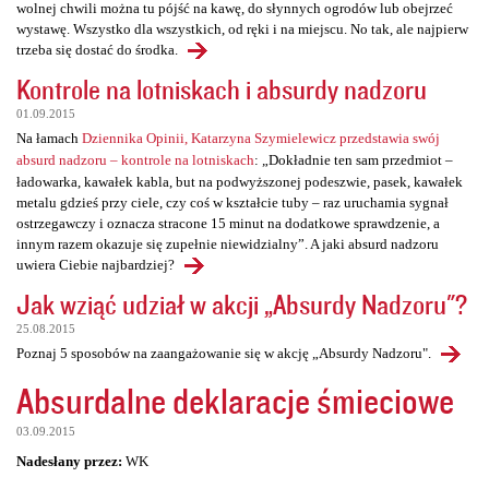
wolnej chwili można tu pójść na kawę, do słynnych ogrodów lub obejrzeć
wystawę. Wszystko dla wszystkich, od ręki i na miejscu. No tak, ale najpierw
trzeba się dostać do środka.
Kontrole na lotniskach i absurdy nadzoru
01.09.2015
Na łamach
Dziennika Opinii, Katarzyna Szymielewicz przedstawia swój
absurd nadzoru – kontrole na lotniskach
: „Dokładnie ten sam przedmiot –
ładowarka, kawałek kabla, but na podwyższonej podeszwie, pasek, kawałek
metalu gdzieś przy ciele, czy coś w kształcie tuby – raz uruchamia sygnał
ostrzegawczy i oznacza stracone 15 minut na dodatkowe sprawdzenie, a
innym razem okazuje się zupełnie niewidzialny”. A jaki absurd nadzoru
uwiera Ciebie najbardziej?
Jak wziąć udział w akcji „Absurdy Nadzoru"?
25.08.2015
Poznaj 5 sposobów na zaangażowanie się w akcję „Absurdy Nadzoru".
Absurdalne deklaracje śmieciowe
03.09.2015
Nadesłany przez:
WK