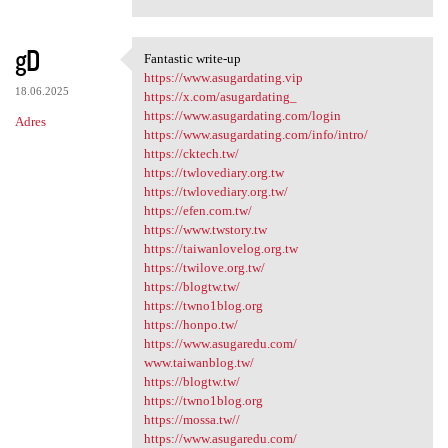
gD
Fantastic write-up
Fantastic write-up
https://www.asugardating.vip
18.06.2025
https://x.com/asugardating_
https://www.asugardating.com/login
Adres
https://www.asugardating.com/info/intro/
https://cktech.tw/
https://twlovediary.org.tw
https://twlovediary.org.tw/
https://efen.com.tw/
https://www.twstory.tw
https://taiwanlovelog.org.tw
https://twilove.org.tw/
https://blogtw.tw/
https://twno1blog.org
https://honpo.tw/
https://www.asugaredu.com/
www.taiwanblog.tw/
https://blogtw.tw/
https://twno1blog.org
https://mossa.tw//
https://www.asugaredu.com/