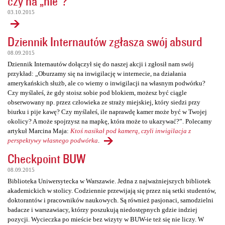
czy na „nie”?
03.10.2015
Dziennik Internautów zgłasza swój absurd
08.09.2015
Dziennik Internautów dołączył się do naszej akcji i zgłosił nam swój
przykład: „Oburzamy się na inwigilację w internecie, na działania
amerykańskich służb, ale co wiemy o inwigilacji na własnym podwórku?
Czy myślałeś, że gdy stoisz sobie pod blokiem, możesz być ciągle
obserwowany np. przez człowieka ze straży miejskiej, który siedzi przy
biurku i pije kawę? Czy myślałeś, ile naprawdę kamer może być w Twojej
okolicy? A może spojrzysz na mapkę, która może to ukazywać?”. Polecamy
artykuł Marcina Maja:
Ktoś nasikał pod kamerą, czyli inwigilacja z
perspektywy własnego podwórka
.
Checkpoint BUW
08.09.2015
Biblioteka Uniwersytecka w Warszawie. Jedna z najważniejszych bibliotek
akademickich w stolicy. Codziennie przewijają się przez nią setki studentów,
doktorantów i pracowników naukowych. Są również pasjonaci, samodzielni
badacze i warszawiacy, którzy poszukują niedostępnych gdzie indziej
pozycji. Wycieczka po mieście bez wizyty w BUW-ie też się nie liczy. W