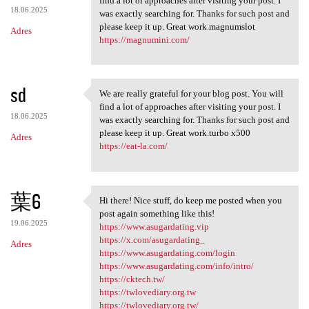
find a lot of approaches after visiting your post. I
18.06.2025
was exactly searching for. Thanks for such post and
please keep it up. Great work.magnumslot
Adres
https://magnumini.com/
sd
We are really grateful for your blog post. You will
We are really grateful for
find a lot of approaches after visiting your post. I
18.06.2025
was exactly searching for. Thanks for such post and
please keep it up. Great work.turbo x500
Adres
https://eat-la.com/
葉6
Hi there! Nice stuff, do keep me posted when you
Hi there! Nice stuff, do keep
post again something like this!
19.06.2025
https://www.asugardating.vip
https://x.com/asugardating_
Adres
https://www.asugardating.com/login
https://www.asugardating.com/info/intro/
https://cktech.tw/
https://twlovediary.org.tw
https://twlovediary.org.tw/