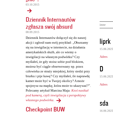
03.10.2015
Dziennik Internautów
zgłasza swój absurd
inne
08.09.2015
K
Dziennik Internautów dołączył się do naszej
liprk
akcji i zgłosił nam swój przykład: „Oburzamy
o
się na inwigilację w internecie, na działania
15.06.202
m
amerykańskich służb, ale co wiemy o
Adres
inwigilacji na własnym podwórku? Czy
e
myślałeś, że gdy stoisz sobie pod blokiem,
n
D
możesz być ciągle obserwowany np. przez
człowieka ze straży miejskiej, który siedzi przy
t
biurku i pije kawę? Czy myślałeś, ile naprawdę
15.06.202
a
kamer może być w Twojej okolicy? A może
Adres
r
spojrzysz na mapkę, która może to ukazywać?”.
Polecamy artykuł Marcina Maja:
Ktoś nasikał
z
pod kamerą, czyli inwigilacja z perspektywy
e
sda
własnego podwórka
.
Checkpoint BUW
16.06.202