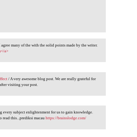
 I agree many of the with the solid points made by the writer.
n</a>
ffect
/ A very awesome blog post. We are really grateful for
fter visiting your post.
ng every subject enlightenment for us to gain knowledge.
o read this...prediksi macau
https://brainslodge.com/