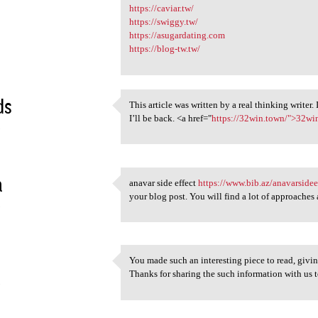
https://caviar.tw/
https://swiggy.tw/
https://asugardating.com
https://blog-tw.tw/
ds
This article was written by a real thinking writer.
This article was written by a
I’ll be back. <a href="
https://32win.town/">32wi
5
a
anavar side effect
https://www.bib.az/anavarsidee
anavar side effect https:/
your blog post. You will find a lot of approaches a
5
You made such an interesting piece to read, givi
You made such an interesting
Thanks for sharing the such information with us t
5