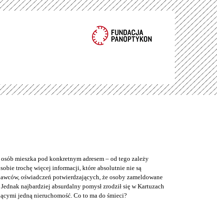
e osób mieszka pod konkretnym adresem – od tego zależy
bie trochę więcej informacji, które absolutnie nie są
odawców, oświadczeń potwierdzających, że osoby zameldowane
Jednak najbardziej absurdalny pomysł zrodził się w Kartuzach
jącymi jedną nieruchomość. Co to ma do śmieci?