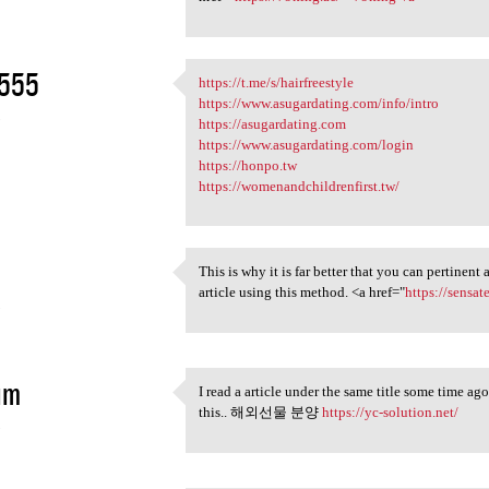
555
https://t.me/s/hairfreestyle
https://t.me/s/hairfreestyle
https://www.asugardating.com/info/intro
5
https://asugardating.com
https://www.asugardating.com/login
https://honpo.tw
https://womenandchildrenfirst.tw/
This is why it is far better that you can pertinent
This is why it is far better
article using this method. <a href="
https://sensa
5
im
I read a article under the same title some time ag
I read a article under the
this.. 해외선물 분양
https://yc-solution.net/
5