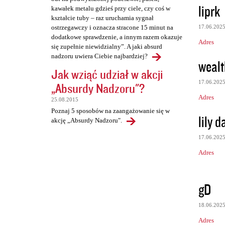
liprk
kawałek metalu gdzieś przy ciele, czy coś w
kształcie tuby – raz uruchamia sygnał
17.06.202
ostrzegawczy i oznacza stracone 15 minut na
dodatkowe sprawdzenie, a innym razem okazuje
Adres
się zupełnie niewidzialny”. A jaki absurd
nadzoru uwiera Ciebie najbardziej?
wealt
Jak wziąć udział w akcji
17.06.202
„Absurdy Nadzoru"?
Adres
25.08.2015
Poznaj 5 sposobów na zaangażowanie się w
lily d
akcję „Absurdy Nadzoru".
17.06.202
Adres
gD
18.06.202
Adres