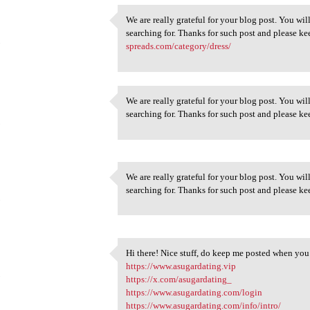
We are really grateful for your blog post. You will
We are really grateful for
searching for. Thanks for such post and please k
5
spreads.com/category/dress/
We are really grateful for your blog post. You will
We are really grateful for
searching for. Thanks for such post and please k
5
We are really grateful for your blog post. You will
We are really grateful for
searching for. Thanks for such post and please k
5
Hi there! Nice stuff, do keep me posted when you
Hi there! Nice stuff, do keep
https://www.asugardating.vip
5
https://x.com/asugardating_
https://www.asugardating.com/login
https://www.asugardating.com/info/intro/