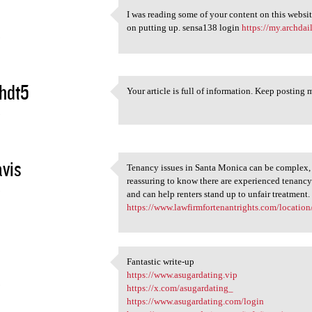
I was reading some of your content on this website
I was reading some of your
on putting up. sensa138 login
https://my.archdai
5
hdt5
Your article is full of information. Keep posting m
Your article is full of
5
avis
Tenancy issues in Santa Monica can be complex, es
Tenancy issues in Santa
reassuring to know there are experienced tenancy
5
and can help renters stand up to unfair treatment
https://www.lawfirmfortenantrights.com/location/
Fantastic write-up
Fantastic write-up
https://www.asugardating.vip
5
https://x.com/asugardating_
https://www.asugardating.com/login