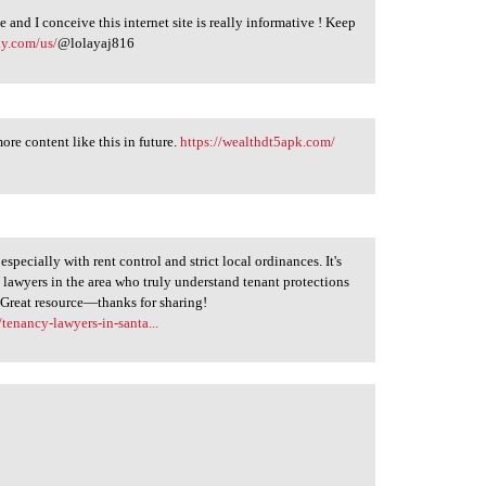
 and I conceive this internet site is really informative ! Keep
ly.com/us/
@lolayaj816
ore content like this in future.
https://wealthdt5apk.com/
pecially with rent control and strict local ordinances. It's
 lawyers in the area who truly understand tenant protections
. Great resource—thanks for sharing!
tenancy-lawyers-in-santa...