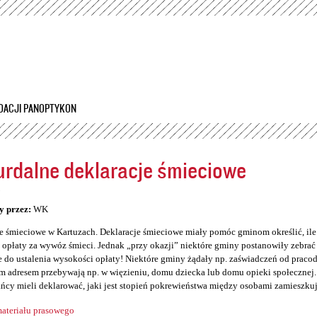
Przejdź
do
treści
DACJI PANOPTYKON
rdalne deklaracje śmieciowe
5
y przez:
WK
e śmieciowe w Kartuzach. Deklaracje śmieciowe miały pomóc gminom określić, il
opłaty za wywóz śmieci. Jednak „przy okazji” niektóre gminy postanowiły zebrać so
 do ustalenia wysokości opłaty! Niektóre gminy żądały np. zaświadczeń od prac
 adresem przebywają np. w więzieniu, domu dziecka lub domu opieki społecznej. 
ńcy mieli deklarować, jaki jest stopień pokrewieństwa między osobami zamieszku
ateriału prasowego