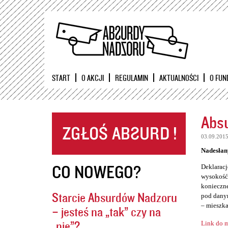
START
O AKCJI
REGULAMIN
AKTUALNOŚCI
O FUN
Absu
03.09.201
Nadesłan
CO NOWEGO?
Deklaracj
wysokość 
konieczne
Starcie Absurdów Nadzoru
pod danym
– mieszka
– jesteś na „tak” czy na
„nie”?
Link do m