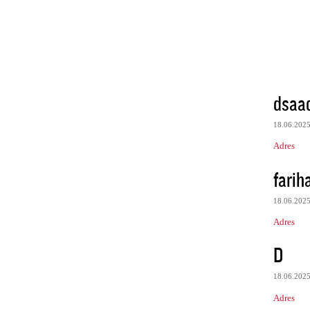
dsaa
18.06.202
Adres
farih
18.06.202
Adres
D
18.06.202
Adres