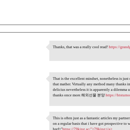
Thanks, that was a really cool read!
https://gran
Thanks, that was a really
5
That is the excellent mindset, nonetheless is ju
That is the excellent mindset
that mather. Virtually any method many thanks in
5
delicius nevertheless it is apparently a dilemma 
thanks once more.해외선물 분양
https://htsturn
This is often just as a fantastic articles my partn
This is often just as a
on a regular basis that i have got prospective to
5
href="
https://79king.ac/">79king</a>