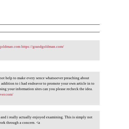
dgoldman.com
https://grandgoldman.com/
st not help to make every sence whatsoever preaching about
 addition to i had endeavor to promote your own article in to
using your information sites can you please recheck the idea.
over.com/
er and i really actually enjoyed examining. This is simply not
 work through a concern. <a