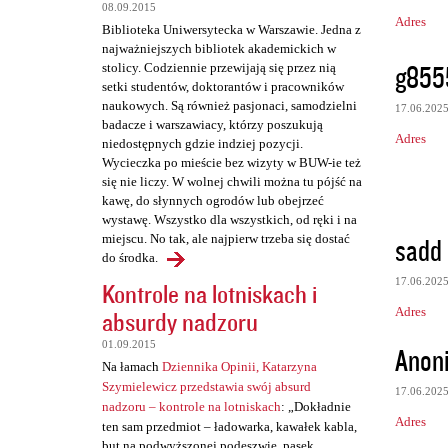
08.09.2015
Adres
Biblioteka Uniwersytecka w Warszawie. Jedna z
najważniejszych bibliotek akademickich w
g855
stolicy. Codziennie przewijają się przez nią
setki studentów, doktorantów i pracowników
naukowych. Są również pasjonaci, samodzielni
17.06.202
badacze i warszawiacy, którzy poszukują
Adres
niedostępnych gdzie indziej pozycji.
Wycieczka po mieście bez wizyty w BUW-ie też
się nie liczy. W wolnej chwili można tu pójść na
kawę, do słynnych ogrodów lub obejrzeć
wystawę. Wszystko dla wszystkich, od ręki i na
sadd
miejscu. No tak, ale najpierw trzeba się dostać
do środka.
17.06.202
Kontrole na lotniskach i
Adres
absurdy nadzoru
01.09.2015
Anon
Na łamach
Dziennika Opinii, Katarzyna
Szymielewicz przedstawia swój absurd
17.06.202
nadzoru – kontrole na lotniskach
: „Dokładnie
Adres
ten sam przedmiot – ładowarka, kawałek kabla,
but na podwyższonej podeszwie, pasek,