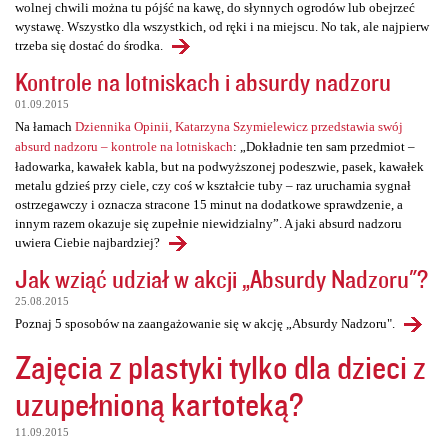
wolnej chwili można tu pójść na kawę, do słynnych ogrodów lub obejrzeć
wystawę. Wszystko dla wszystkich, od ręki i na miejscu. No tak, ale najpierw
trzeba się dostać do środka.
Kontrole na lotniskach i absurdy nadzoru
01.09.2015
Na łamach
Dziennika Opinii, Katarzyna Szymielewicz przedstawia swój
absurd nadzoru – kontrole na lotniskach
: „Dokładnie ten sam przedmiot –
ładowarka, kawałek kabla, but na podwyższonej podeszwie, pasek, kawałek
metalu gdzieś przy ciele, czy coś w kształcie tuby – raz uruchamia sygnał
ostrzegawczy i oznacza stracone 15 minut na dodatkowe sprawdzenie, a
innym razem okazuje się zupełnie niewidzialny”. A jaki absurd nadzoru
uwiera Ciebie najbardziej?
Jak wziąć udział w akcji „Absurdy Nadzoru"?
25.08.2015
Poznaj 5 sposobów na zaangażowanie się w akcję „Absurdy Nadzoru".
Zajęcia z plastyki tylko dla dzieci z
uzupełnioną kartoteką?
11.09.2015