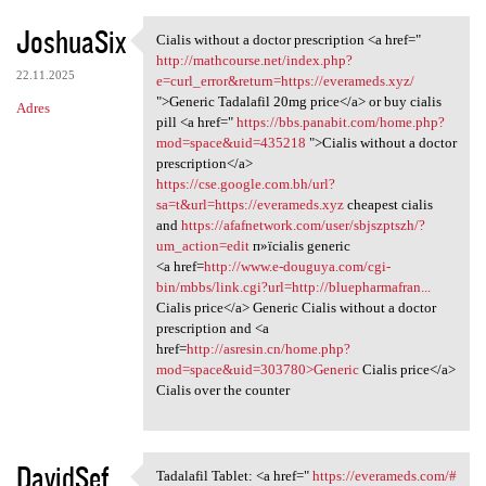
JoshuaSix
Cialis without a doctor prescription <a href="
Cialis without a doctor
http://mathcourse.net/index.php?
22.11.2025
e=curl_error&return=https://everameds.xyz/
">Generic Tadalafil 20mg price</a> or buy cialis
Adres
pill <a href="
https://bbs.panabit.com/home.php?
mod=space&uid=435218
">Cialis without a doctor
prescription</a>
https://cse.google.com.bh/url?
sa=t&url=https://everameds.xyz
cheapest cialis
and
https://afafnetwork.com/user/sbjszptszh/?
um_action=edit
п»їcialis generic
<a href=
http://www.e-douguya.com/cgi-
bin/mbbs/link.cgi?url=http://bluepharmafran...
Cialis price</a> Generic Cialis without a doctor
prescription and <a
href=
http://asresin.cn/home.php?
mod=space&uid=303780>Generic
Cialis price</a>
Cialis over the counter
DavidSef
Tadalafil Tablet: <a href="
https://everameds.com/#