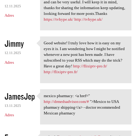
All the contents you
and can be very useful. I will keep it in mind,
12.11.2025
thanks for sharing the information keep updating,
looking forward for more posts.Thanks
Adres
https://tvhype.uk/
http://tvhype.uk/
Jimmy
Good website! I truly love how it is easy on my
Good website! I truly love
eyes it is. I am wondering how I might be notified
12.11.2025
whenever a new post has been made. I have
subscribed to your RSS which may do the trick?
Adres
Have a great day!
http://flixiptv-pro.fr/
http://flixiptv-pro.fr/
JamesJep
mexico pharmacy: <a href="
mexico pharmacy: <a href="
http://drmedsadvisor.com/#
">Mexico to USA
13.11.2025
pharmacy shipping</a> - doctor recommended
Mexican pharmacy
Adres