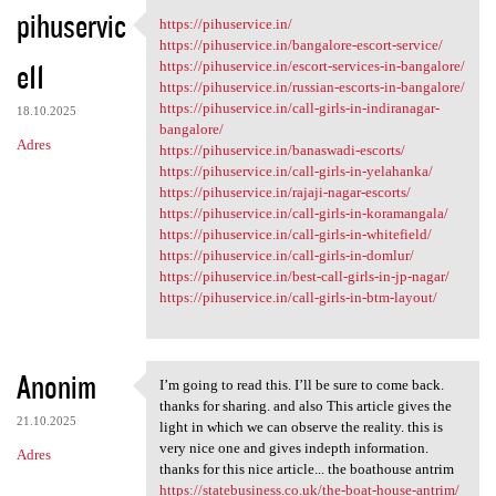
K
pihuservic
https://pihuservice.in/
https://pihuservice.in/
o
https://pihuservice.in/bangalore-escort-service/
e11
m
https://pihuservice.in/escort-services-in-bangalore/
https://pihuservice.in/russian-escorts-in-bangalore/
e
https://pihuservice.in/call-girls-in-indiranagar-
18.10.2025
n
bangalore/
Adres
https://pihuservice.in/banaswadi-escorts/
t
https://pihuservice.in/call-girls-in-yelahanka/
a
https://pihuservice.in/rajaji-nagar-escorts/
https://pihuservice.in/call-girls-in-koramangala/
r
https://pihuservice.in/call-girls-in-whitefield/
z
https://pihuservice.in/call-girls-in-domlur/
https://pihuservice.in/best-call-girls-in-jp-nagar/
e
https://pihuservice.in/call-girls-in-btm-layout/
Anonim
I’m going to read this. I’ll be sure to come back.
I’m going to read this. I’ll
thanks for sharing. and also This article gives the
21.10.2025
light in which we can observe the reality. this is
very nice one and gives indepth information.
Adres
thanks for this nice article... the boathouse antrim
https://statebusiness.co.uk/the-boat-house-antrim/