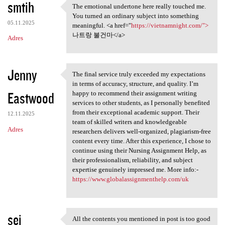
smtih
The emotional undertone here really touched me.
The emotional undertone here
You turned an ordinary subject into something
05.11.2025
meaningful. <a href="
https://vietnamnight.com/">
나트랑 불건마</a>
Adres
Jenny
The final service truly exceeded my expectations
The final service truly
in terms of accuracy, structure, and quality. I’m
Eastwood
happy to recommend their assignment writing
services to other students, as I personally benefited
from their exceptional academic support. Their
12.11.2025
team of skilled writers and knowledgeable
Adres
researchers delivers well-organized, plagiarism-free
content every time. After this experience, I chose to
continue using their Nursing Assignment Help, as
their professionalism, reliability, and subject
expertise genuinely impressed me. More info:-
https://www.globalassignmenthelp.com/uk
sei
All the contents you mentioned in post is too good