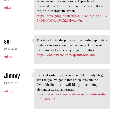
served everyone enormously. Appreciate it
intended for all of your current time period & do
Adres
the job. alexander treistman
https://drive.google.com/file/d/1hO20bjeTx6qELs
5wDHiNeCHqoP4Gt26H/view?u...
sei
Thanks a lot for the purpose of rendering up to date
Thanks a lot for the purpose
update versions about the challenge, I just await
19.11.2025
read through further. sexy lingerie panties
https://www.amazon.com/dp/B0DS6SKB52
Adres
Jimmy
Pleasant write-up, it is an incredibly trendy blog
Pleasant write-up, it is an
site that you've got in this article, sustain the
19.11.2025
favorable do the job, will likely be returning.
alexander treistman resume
Adres
https://www.pearltrees.com/alexandertreistman/ite
m758405583