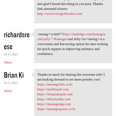
and glad I found this thing in you post. Thanks
link alternatif olxtoto
http://www.voyagedetudes.com/
richardsre
<strong><a href="
https://meds4go.com/kamagra-
<strong><a href="https:/
oral-jelly/">Kamagra
oral Jelly</a><strong> is a
ese
convenient and fast-acting option for men looking
for quick support in improving intimacy and
confidence.
19.11.2025
Adres
Brian Ki
Thanks so much for sharing this awesome info! I
Thanks so much for sharing
am looking forward to see more postsby you!
19.11.2025
https://massageinfo.co.kr
https://mediinjob.com
Adres
https://shopmainjob.com
https://albachunha.com
https://massagemgr.com
https://massagequeen.co.kr