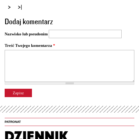
t
r
o
Dodaj komentarz
n
y
Nazwisko lub pseudonim
Treść Twojego komentarza
*
PATRONAT