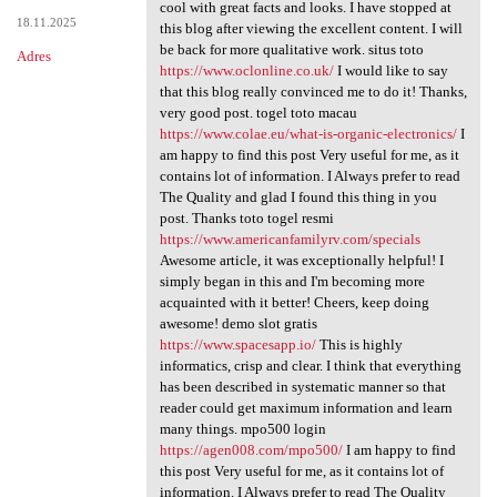
Best work you have done, this
cool with great facts and looks. I have stopped at
18.11.2025
this blog after viewing the excellent content. I will
be back for more qualitative work. situs toto
Adres
https://www.oclonline.co.uk/
I would like to say
that this blog really convinced me to do it! Thanks,
very good post. togel toto macau
https://www.colae.eu/what-is-organic-electronics/
I
am happy to find this post Very useful for me, as it
contains lot of information. I Always prefer to read
The Quality and glad I found this thing in you
post. Thanks toto togel resmi
https://www.americanfamilyrv.com/specials
Awesome article, it was exceptionally helpful! I
simply began in this and I'm becoming more
acquainted with it better! Cheers, keep doing
awesome! demo slot gratis
https://www.spacesapp.io/
This is highly
informatics, crisp and clear. I think that everything
has been described in systematic manner so that
reader could get maximum information and learn
many things. mpo500 login
https://agen008.com/mpo500/
I am happy to find
this post Very useful for me, as it contains lot of
information. I Always prefer to read The Quality