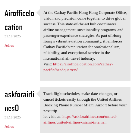
Airofficelo
At the Cathay Pacific Hong Kong Corporate Office,
At the Cathay Pacific Hong
vision and precision come together to drive global
cation
success. This state-of-the-art hub coordinates
airline management, sustainability programs, and
passenger experience strategies. As part of Hong
31.10.2025
Kong’s vibrant aviation community, it reinforces
Adres
Cathay Pacific’s reputation for professionalism,
reliability, and exceptional service in the
international air travel industry.
Visit:
https://airofficelocation.com/cathay-
pacific/headquarters/
askforairli
Track flight schedules, make date changes, or
Track flight schedules, make
cancel tickets easily through the United Airlines
nes0
Booking Phone Number Miami Airport before your
next trip.
let visit us:
https://askforairlines.com/united-
31.10.2025
airlines/united-airlines-miami-interna...
Adres