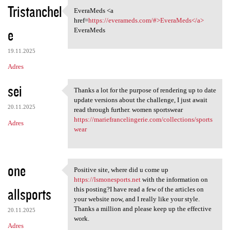
Tristanchel
EveraMeds <a
EveraMeds <a href=https:/
href=
https://everameds.com/#>EveraMeds</a>
e
EveraMeds
19.11.2025
Adres
sei
Thanks a lot for the purpose of rendering up to date
Thanks a lot for the purpose
update versions about the challenge, I just await
20.11.2025
read through further. women sportswear
https://mariefrancelingerie.com/collections/sports
Adres
wear
one
Positive site, where did u come up
Positive site, where did u
https://lsmonesports.net
with the information on
allsports
this posting?I have read a few of the articles on
your website now, and I really like your style.
Thanks a million and please keep up the effective
20.11.2025
work.
Adres