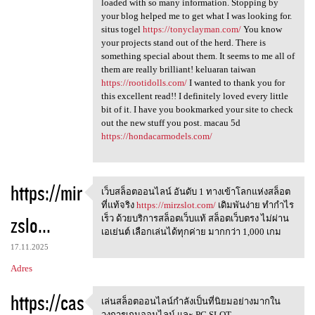
loaded with so many information. Stopping by
your blog helped me to get what I was looking for.
situs togel
https://tonyclayman.com/
You know
your projects stand out of the herd. There is
something special about them. It seems to me all of
them are really brilliant! keluaran taiwan
https://rootidolls.com/
I wanted to thank you for
this excellent read!! I definitely loved every little
bit of it. I have you bookmarked your site to check
out the new stuff you post. macau 5d
https://hondacarmodels.com/
https://mir
เว็บสล็อตออนไลน์ อันดับ 1 ทางเข้าโลกแห่งสล็อต
เว็บสล็อตออนไลน์ อันดับ 1
ที่แท้จริง
https://mirzslot.com/
เดิมพันง่าย ทำกำไร
zslo...
เร็ว ด้วยบริการสล็อตเว็บแท้ สล็อตเว็บตรง ไม่ผ่าน
เอเย่นต์ เลือกเล่นได้ทุกค่าย มากกว่า 1,000 เกม
17.11.2025
Adres
https://cas
เล่นสล็อตออนไลน์กำลังเป็นที่นิยมอย่างมากใน
เล่นสล็อตออนไลน์กำลังเป็นที่น
วงการเกมออนไลน์ และ PG SLOT