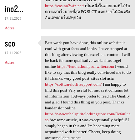
ino2...
https://casino2win.net/
เป็นหนึ่งในค่ายเกมที่ได้รับ
ความสนใจมากที่สุด PG SLOT แตกง่าย ได้เงินจริง
อัพเดทเกมใหม่ทุกวัน
17.11.2025
Adres
seo
Best work you have done, this online website is
Best work you have done, this
cool with great facts and looks. I have stopped at
17.11.2025
this blog after viewing the excellent content. I will
be back for more qualitative work. situs togel
Adres
online
https://lenorathompsonwriter.com
I would
like to say that this blog really convinced me to do
it! Thanks, very good post. situs slot asia
https://softwareforlitsupport.com/
I am happy to
find this post Very useful for me, as it contains lot
of information. I Always prefer to read The Quality
and glad I found this thing in you post. Thanks
bandar slot online
https://www.rebelspiritclothingstore.com/Default.a
sp
Awesome article, it was exceptionally helpful! I
simply began in this and I'm becoming more
acquainted with it better! Cheers, keep doing
awesome! data macau