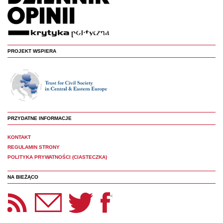
PROJEKT WSPIERA
PRZYDATNE INFORMACJE
KONTAKT
REGULAMIN STRONY
POLITYKA PRYWATNOŚCI (CIASTECZKA)
NA BIEŻĄCO
etter Panoptyka
Twitter
Facebook
<