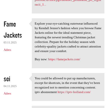
racii_1...
Fame
Explore your eye-catching outerwear influenced
Explore your eye-catching
by Kendall Jenner's fashion when you browse Fame
Jackets
Jackets online for the ideal statement piece,
featuring the newest trending Christmas jacket
collection. Prepare for the holiday season with
03.11.2025
celebrity-quality jackets crafted to attract attention
Adres
and ensure your comfort.
Buy now:
https://famejackets.com/
sei
You could be allowed to put up manufacturers,
You could be allowed to put
except for shortcuts, in the event that they've been
04.11.2025
recognized not to mention concerning content.
iptv abonnement
https://iptv-holland.com/
Adres