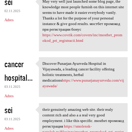
sei
May very well just launched some blog page, the
May very well just launched
knowledge most people furnish on this internet site
02.11.2025
seems to have made it easier everybody vastly.
Thanks a lot for the purpose of your personal
Adres
instance & give good results. мостбет промокод
при регистрации бонус
https://www.covrik.com/covers/inc/mostbet_prom
okod_pri_registracii.html
cancer
Discover Punarjan Ayurveda Hospital in
Discover Punarjan Ayurveda
Vijayawada, a leading cancer facility offering
hospital...
holistic treatments, herbal
medications
https://www.punarjanayurveda.com/vij
ayawada/
03.11.2025
Adres
sei
their genuinely amazing web site. their realy
their genuinely amazing web
content rich and also a a real very good
03.11.2025
employment. i like this specific. mostbet промокод
регистрация
https://smolensk-
Adres
potolok.ru/files/pgs/mostbet_promokod_pri_regist