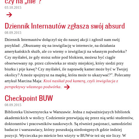
czy na „nie”?
03.10.2015
Dziennik Internautów zgłasza swój absurd
08.09.2015
Dziennik Internautów dołączył się do naszej akcji i zgłosił nam swój
przykład: „Oburzamy się na inwigilację w internecie, na działania
amerykańskich służb, ale co wiemy o inwigilacji na własnym podwórku?
Czy myślałeś, że gdy stoisz sobie pod blokiem, możesz być ciągle
obserwowany np. przez człowieka ze straży miejskiej, który siedzi przy
biurku i pije kawę? Czy myślałeś, ile naprawdę kamer może być w Twojej
okolicy? A może spojrzysz na mapkę, która może to ukazywać?”. Polecamy
artykuł Marcina Maja:
Ktoś nasikał pod kamerą, czyli inwigilacja z
perspektywy własnego podwórka
.
Checkpoint BUW
08.09.2015
Biblioteka Uniwersytecka w Warszawie. Jedna z najważniejszych bibliotek
akademickich w stolicy. Codziennie przewijają się przez nią setki studentów,
doktorantów i pracowników naukowych. Są również pasjonaci, samodzielni
badacze i warszawiacy, którzy poszukują niedostępnych gdzie indziej
pozycji. Wycieczka po mieście bez wizyty w BUW-ie też się nie liczy. W