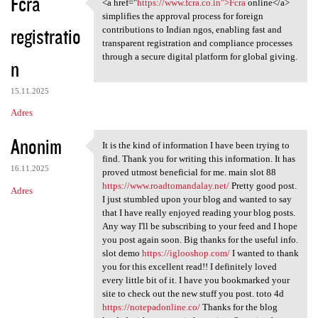
Fcra
<a href="
https://www.fcra.co.in">Fcra
online</a>
<a href="https://www.fcra.co
simplifies the approval process for foreign
registratio
contributions to Indian ngos, enabling fast and
transparent registration and compliance processes
through a secure digital platform for global giving.
n
15.11.2025
Adres
Anonim
It is the kind of information I have been trying to
It is the kind of information
find. Thank you for writing this information. It has
16.11.2025
proved utmost beneficial for me. main slot 88
https://www.roadtomandalay.net/
Pretty good post.
Adres
I just stumbled upon your blog and wanted to say
that I have really enjoyed reading your blog posts.
Any way I'll be subscribing to your feed and I hope
you post again soon. Big thanks for the useful info.
slot demo
https://iglooshop.com/
I wanted to thank
you for this excellent read!! I definitely loved
every little bit of it. I have you bookmarked your
site to check out the new stuff you post. toto 4d
https://notepadonline.co/
Thanks for the blog