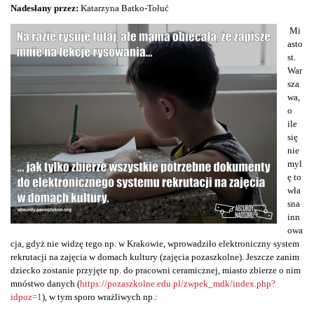
Nadesłany przez:
Katarzyna Batko-Tołuć
Mi
asto
st.
War
sza
wa,
o
ile
się
nie
myl
ę to
wła
sna
inn
owa
cja, gdyż nie widzę tego np. w Krakowie, wprowadziło elektroniczny system
rekrutacji na zajęcia w domach kultury (zajęcia pozaszkolne). Jeszcze zanim
dziecko zostanie przyjęte np. do pracowni ceramicznej, miasto zbierze o nim
mnóstwo danych (
https://pozaszkolne.edu.pl/zwpek_mdk/index.php?
idpoz=1
), w tym sporo wrażliwych np.: