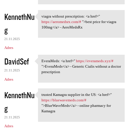
KennethNu
viagra without prescription: <a href="
viagra without prescription:
https://aeromedsrx.com/#
">best price for viagra
g
100mg</a> - AeroMedsRx
21.11.2025
Adres
DavidSef
EveraMeds: <a href="
https://everameds.xyz/#
EveraMeds: <a href=" https:/
">EveraMeds</a> - Generic Cialis without a doctor
21.11.2025
prescription
Adres
KennethNu
trusted Kamagra supplier in the US: <a href="
trusted Kamagra supplier in
https://bluewavemeds.com/#
g
">BlueWaveMeds</a> - online pharmacy for
Kamagra
21.11.2025
Adres