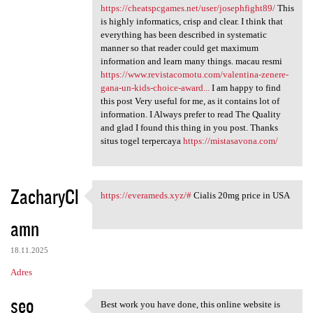
https://cheatspcgames.net/user/josephfight89/
This
is highly informatics, crisp and clear. I think that
everything has been described in systematic
manner so that reader could get maximum
information and learn many things. macau resmi
https://www.revistacomotu.com/valentina-zenere-
gana-un-kids-choice-award...
I am happy to find
this post Very useful for me, as it contains lot of
information. I Always prefer to read The Quality
and glad I found this thing in you post. Thanks
situs togel terpercaya
https://mistasavona.com/
ZacharyCl
https://everameds.xyz/#
Cialis 20mg price in USA
https://everameds.xyz/#
amn
18.11.2025
Adres
seo
Best work you have done, this online website is