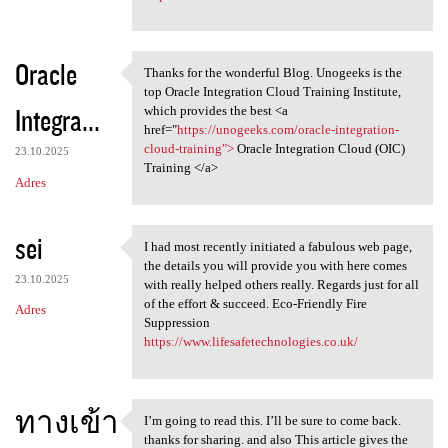
Oracle
Thanks for the wonderful Blog. Unogeeks is the
Thanks for the wonderful Blog
top Oracle Integration Cloud Training Institute,
Integra...
which provides the best <a
href="
https://unogeeks.com/oracle-integration-
cloud-training">
Oracle Integration Cloud (OIC)
23.10.2025
Training </a>
Adres
sei
I had most recently initiated a fabulous web page,
I had most recently initiated
the details you will provide you with here comes
23.10.2025
with really helped others really. Regards just for all
of the effort & succeed. Eco-Friendly Fire
Adres
Suppression
https://www.lifesafetechnologies.co.uk/
ทางเข้า
I’m going to read this. I’ll be sure to come back.
I’m going to read this. I’ll
thanks for sharing. and also This article gives the