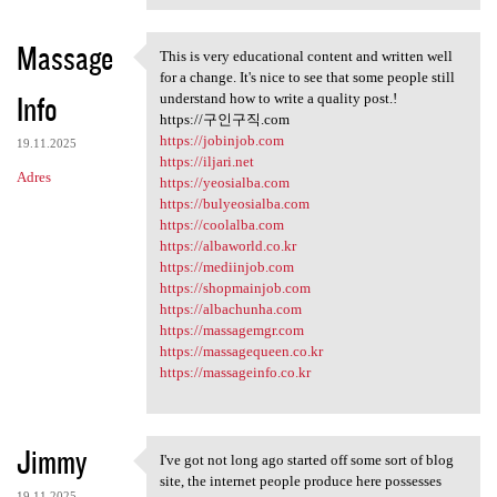
Massage
This is very educational content and written well
This is very educational
for a change. It's nice to see that some people still
Info
understand how to write a quality post.!
https://구인구직.com
https://jobinjob.com
19.11.2025
https://iljari.net
Adres
https://yeosialba.com
https://bulyeosialba.com
https://coolalba.com
https://albaworld.co.kr
https://mediinjob.com
https://shopmainjob.com
https://albachunha.com
https://massagemgr.com
https://massagequeen.co.kr
https://massageinfo.co.kr
Jimmy
I've got not long ago started off some sort of blog
I've got not long ago started
site, the internet people produce here possesses
19.11.2025