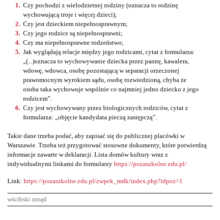
Czy pochodzi z wielodzietnej rodziny (oznacza to rodzinę
wychowującą troje i więcej dzieci);
Czy jest dzieckiem niepełnosprawnym;
Czy jego rodzice są niepełnosprawni;
Czy ma niepełnosprawne rodzeństwo;
Jak wyglądają relacje między jego rodzicami, cytat z formularza:
„(...)oznacza to wychowywanie dziecka przez pannę, kawalera,
wdowę, wdowca, osobę pozostającą w separacji orzeczonej
prawomocnym wyrokiem sądu, osobę rozwiedzioną, chyba że
osoba taka wychowuje wspólnie co najmniej jedno dziecko z jego
rodzicem”.
Czy jest wychowywany przez biologicznych rodziców, cytat z
formularza: „objęcie kandydata pieczą zastępczą”.
Takie dane trzeba podać, aby zapisać się do publicznej placówki w
Warszawie. Trzeba też przygotować stosowne dokumenty, które potwierdzą
informacje zawarte w deklaracji. Lista domów kultury wraz z
indywidualnymi linkami do formularzy
https://pozaszkolne.edu.pl/
Link:
https://pozaszkolne.edu.pl/zwpek_mdk/index.php?idpoz=1
wścibski urząd