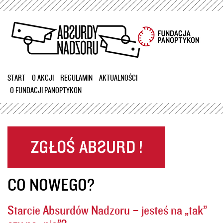
Przejdź
do
treści
START
O AKCJI
REGULAMIN
AKTUALNOŚCI
O FUNDACJI PANOPTYKON
CO NOWEGO?
Starcie Absurdów Nadzoru – jesteś na „tak”