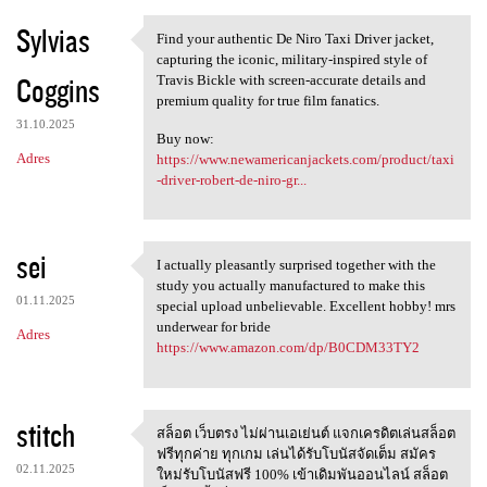
Sylvias
Find your authentic De Niro Taxi Driver jacket,
Find your authentic De Niro
capturing the iconic, military-inspired style of
Coggins
Travis Bickle with screen-accurate details and
premium quality for true film fanatics.
31.10.2025
Buy now:
Adres
https://www.newamericanjackets.com/product/taxi
-driver-robert-de-niro-gr...
sei
I actually pleasantly surprised together with the
I actually pleasantly
study you actually manufactured to make this
01.11.2025
special upload unbelievable. Excellent hobby! mrs
underwear for bride
Adres
https://www.amazon.com/dp/B0CDM33TY2
stitch
สล็อต เว็บตรง ไม่ผ่านเอเย่นต์ แจกเครดิตเล่นสล็อต
สล็อต เว็บตรง ไม่ผ่านเอเย่นต์
ฟรีทุกค่าย ทุกเกม เล่นได้รับโบนัสจัดเต็ม สมัคร
02.11.2025
ใหม่รับโบนัสฟรี 100% เข้าเดิมพันออนไลน์ สล็อต