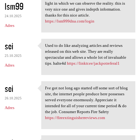
lsm99
light in which we can observe the reality. this is
very nice one and gives indepth information.
thanks for this nice article.
24.10.2025
https://lsm999dna.com/login
Adres
sei
Used to do like analyzing articles and reviews
Used to do like analyzing
released on this web site. They are really
25.10.2025
spectacular and allows a whole lot of invaluable
tips. halte4d
https://linktr.ee/jackpotreferal1
Adres
sei
I've got not long ago started off some sort of blog
I've got not long ago started
site, the internet people produce here possesses
26.10.2025
served everyone enormously. Appreciate it
intended for all of your current time period & do
Adres
the job. Consumer Reports Fire Safety
https://fireextinguisherreviews.com