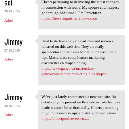
sei
Cheers pertaining to delivering the latest changes
Cheers pertaining to
in connection with worry, My spouse and i expect
26.10.2025
go through additional. Fire Prevention
https://fireextinguisherreviews.com
Adres
Jimmy
Used to do like analyzing articles and reviews
Used to do like analyzing
released on this web site. They are really
27.10.2025
spectacular and allows a whole lot of invaluable
tips. Masterclass compétences marketing
Adres
essentielles en dropshipping
https://www.ganeo.ca/masterclass-
ganeo/comptences-marketing-cles-dropshi...
Jimmy
We've just lately commenced a new web site, the
We've just lately commenced a
details anyone present on this internet site features
30.10.2025
made it easier for us drastically. Cheers pertaining
to your occasion & operate. designer pool cover
Adres
https://cleverpoolcovers.co.za/