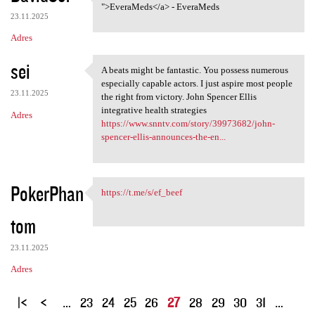
Tadalafil Tablet: <a href="
">EveraMeds</a> - EveraMeds
23.11.2025
Adres
sei
A beats might be fantastic. You possess numerous
A beats might be fantastic.
especially capable actors. I just aspire most people
23.11.2025
the right from victory. John Spencer Ellis
integrative health strategies
Adres
https://www.snntv.com/story/39973682/john-
spencer-ellis-announces-the-en...
PokerPhan
https://t.me/s/ef_beef
https://t.me/s/ef_beef
tom
23.11.2025
Adres
S
…
23
24
25
26
27
28
29
30
31
…