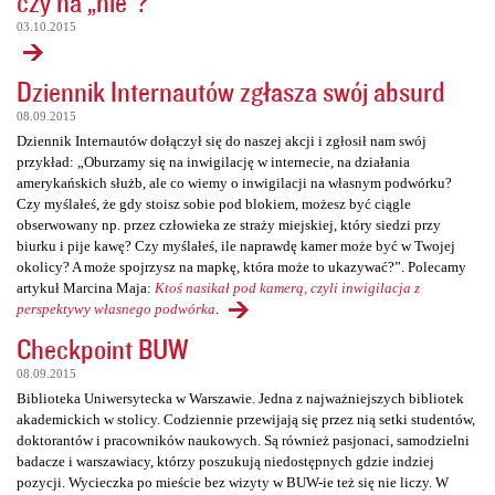
czy na „nie”?
03.10.2015
Dziennik Internautów zgłasza swój absurd
08.09.2015
Dziennik Internautów dołączył się do naszej akcji i zgłosił nam swój
przykład: „Oburzamy się na inwigilację w internecie, na działania
amerykańskich służb, ale co wiemy o inwigilacji na własnym podwórku?
Czy myślałeś, że gdy stoisz sobie pod blokiem, możesz być ciągle
obserwowany np. przez człowieka ze straży miejskiej, który siedzi przy
biurku i pije kawę? Czy myślałeś, ile naprawdę kamer może być w Twojej
okolicy? A może spojrzysz na mapkę, która może to ukazywać?”. Polecamy
artykuł Marcina Maja:
Ktoś nasikał pod kamerą, czyli inwigilacja z
perspektywy własnego podwórka
.
Checkpoint BUW
08.09.2015
Biblioteka Uniwersytecka w Warszawie. Jedna z najważniejszych bibliotek
akademickich w stolicy. Codziennie przewijają się przez nią setki studentów,
doktorantów i pracowników naukowych. Są również pasjonaci, samodzielni
badacze i warszawiacy, którzy poszukują niedostępnych gdzie indziej
pozycji. Wycieczka po mieście bez wizyty w BUW-ie też się nie liczy. W