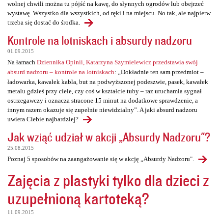
wolnej chwili można tu pójść na kawę, do słynnych ogrodów lub obejrzeć
wystawę. Wszystko dla wszystkich, od ręki i na miejscu. No tak, ale najpierw
trzeba się dostać do środka.
Kontrole na lotniskach i absurdy nadzoru
01.09.2015
Na łamach
Dziennika Opinii, Katarzyna Szymielewicz przedstawia swój
absurd nadzoru – kontrole na lotniskach
: „Dokładnie ten sam przedmiot –
ładowarka, kawałek kabla, but na podwyższonej podeszwie, pasek, kawałek
metalu gdzieś przy ciele, czy coś w kształcie tuby – raz uruchamia sygnał
ostrzegawczy i oznacza stracone 15 minut na dodatkowe sprawdzenie, a
innym razem okazuje się zupełnie niewidzialny”. A jaki absurd nadzoru
uwiera Ciebie najbardziej?
Jak wziąć udział w akcji „Absurdy Nadzoru"?
25.08.2015
Poznaj 5 sposobów na zaangażowanie się w akcję „Absurdy Nadzoru".
Zajęcia z plastyki tylko dla dzieci z
uzupełnioną kartoteką?
11.09.2015