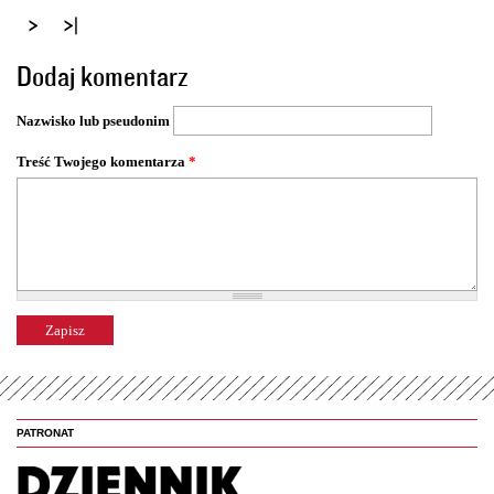
t
r
o
Dodaj komentarz
n
y
Nazwisko lub pseudonim
Treść Twojego komentarza
*
PATRONAT