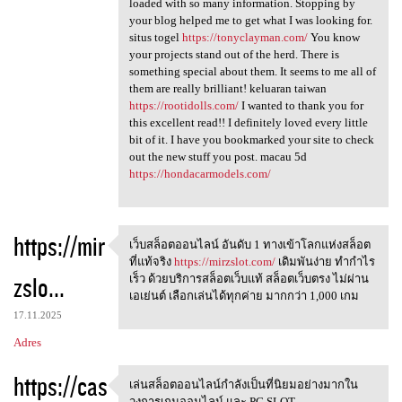
loaded with so many information. Stopping by
your blog helped me to get what I was looking for.
situs togel
https://tonyclayman.com/
You know
your projects stand out of the herd. There is
something special about them. It seems to me all of
them are really brilliant! keluaran taiwan
https://rootidolls.com/
I wanted to thank you for
this excellent read!! I definitely loved every little
bit of it. I have you bookmarked your site to check
out the new stuff you post. macau 5d
https://hondacarmodels.com/
https://mir
เว็บสล็อตออนไลน์ อันดับ 1 ทางเข้าโลกแห่งสล็อต
เว็บสล็อตออนไลน์ อันดับ 1
ที่แท้จริง
https://mirzslot.com/
เดิมพันง่าย ทำกำไร
zslo...
เร็ว ด้วยบริการสล็อตเว็บแท้ สล็อตเว็บตรง ไม่ผ่าน
เอเย่นต์ เลือกเล่นได้ทุกค่าย มากกว่า 1,000 เกม
17.11.2025
Adres
https://cas
เล่นสล็อตออนไลน์กำลังเป็นที่นิยมอย่างมากใน
เล่นสล็อตออนไลน์กำลังเป็นที่น
วงการเกมออนไลน์ และ PG SLOT