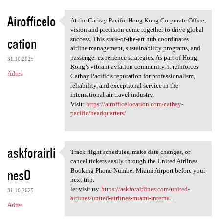
Airofficelo
At the Cathay Pacific Hong Kong Corporate Office,
At the Cathay Pacific Hong
vision and precision come together to drive global
cation
success. This state-of-the-art hub coordinates
airline management, sustainability programs, and
passenger experience strategies. As part of Hong
31.10.2025
Kong’s vibrant aviation community, it reinforces
Adres
Cathay Pacific’s reputation for professionalism,
reliability, and exceptional service in the
international air travel industry.
Visit:
https://airofficelocation.com/cathay-
pacific/headquarters/
askforairli
Track flight schedules, make date changes, or
Track flight schedules, make
cancel tickets easily through the United Airlines
nes0
Booking Phone Number Miami Airport before your
next trip.
let visit us:
https://askforairlines.com/united-
31.10.2025
airlines/united-airlines-miami-interna...
Adres