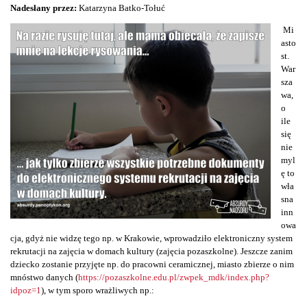
Nadesłany przez:
Katarzyna Batko-Tołuć
Mi
asto
st.
War
sza
wa,
o
ile
się
nie
myl
ę to
wła
sna
inn
owa
cja, gdyż nie widzę tego np. w Krakowie, wprowadziło elektroniczny system
rekrutacji na zajęcia w domach kultury (zajęcia pozaszkolne). Jeszcze zanim
dziecko zostanie przyjęte np. do pracowni ceramicznej, miasto zbierze o nim
mnóstwo danych (
https://pozaszkolne.edu.pl/zwpek_mdk/index.php?
idpoz=1
), w tym sporo wrażliwych np.: