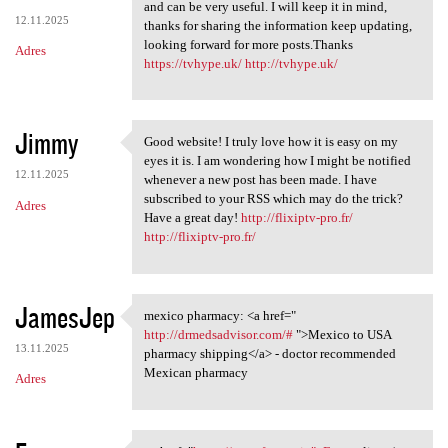
All the contents you
and can be very useful. I will keep it in mind,
12.11.2025
thanks for sharing the information keep updating,
looking forward for more posts.Thanks
Adres
https://tvhype.uk/
http://tvhype.uk/
Jimmy
Good website! I truly love how it is easy on my
Good website! I truly love
eyes it is. I am wondering how I might be notified
12.11.2025
whenever a new post has been made. I have
subscribed to your RSS which may do the trick?
Adres
Have a great day!
http://flixiptv-pro.fr/
http://flixiptv-pro.fr/
JamesJep
mexico pharmacy: <a href="
mexico pharmacy: <a href="
http://drmedsadvisor.com/#
">Mexico to USA
13.11.2025
pharmacy shipping</a> - doctor recommended
Mexican pharmacy
Adres