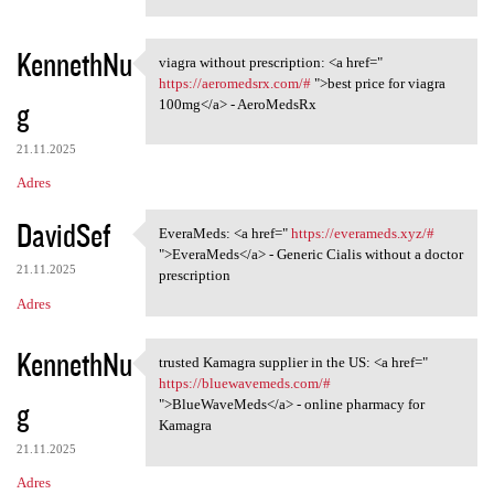
KennethNu
viagra without prescription: <a href="
viagra without prescription:
https://aeromedsrx.com/#
">best price for viagra
g
100mg</a> - AeroMedsRx
21.11.2025
Adres
DavidSef
EveraMeds: <a href="
https://everameds.xyz/#
EveraMeds: <a href=" https:/
">EveraMeds</a> - Generic Cialis without a doctor
21.11.2025
prescription
Adres
KennethNu
trusted Kamagra supplier in the US: <a href="
trusted Kamagra supplier in
https://bluewavemeds.com/#
g
">BlueWaveMeds</a> - online pharmacy for
Kamagra
21.11.2025
Adres