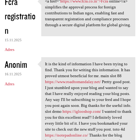
Fcra
<a href="
https://www.fcra.co.in">Fcra
online</a>
<a href="https://www.fcra.co
simplifies the approval process for foreign
registratio
contributions to Indian ngos, enabling fast and
transparent registration and compliance processes
through a secure digital platform for global giving.
n
15.11.2025
Adres
Anonim
It is the kind of information I have been trying to
It is the kind of information
find. Thank you for writing this information. It has
16.11.2025
proved utmost beneficial for me. main slot 88
https://www.roadtomandalay.net/
Pretty good post.
Adres
I just stumbled upon your blog and wanted to say
that I have really enjoyed reading your blog posts.
Any way I'll be subscribing to your feed and I hope
you post again soon. Big thanks for the useful info.
slot demo
https://iglooshop.com/
I wanted to thank
you for this excellent read!! I definitely loved
every little bit of it. I have you bookmarked your
site to check out the new stuff you post. toto 4d
https://notepadonline.co/
Thanks for the blog