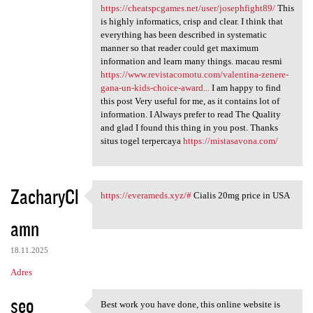
https://cheatspcgames.net/user/josephfight89/
This
is highly informatics, crisp and clear. I think that
everything has been described in systematic
manner so that reader could get maximum
information and learn many things. macau resmi
https://www.revistacomotu.com/valentina-zenere-
gana-un-kids-choice-award...
I am happy to find
this post Very useful for me, as it contains lot of
information. I Always prefer to read The Quality
and glad I found this thing in you post. Thanks
situs togel terpercaya
https://mistasavona.com/
ZacharyCl
https://everameds.xyz/#
Cialis 20mg price in USA
https://everameds.xyz/#
amn
18.11.2025
Adres
seo
Best work you have done, this online website is