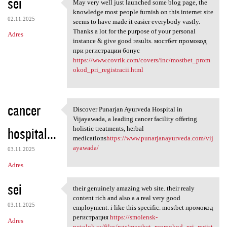
sei
May very well just launched some blog page, the
May very well just launched
knowledge most people furnish on this internet site
02.11.2025
seems to have made it easier everybody vastly.
Thanks a lot for the purpose of your personal
Adres
instance & give good results. мостбет промокод
при регистрации бонус
https://www.covrik.com/covers/inc/mostbet_prom
okod_pri_registracii.html
cancer
Discover Punarjan Ayurveda Hospital in
Discover Punarjan Ayurveda
Vijayawada, a leading cancer facility offering
hospital...
holistic treatments, herbal
medications
https://www.punarjanayurveda.com/vij
ayawada/
03.11.2025
Adres
sei
their genuinely amazing web site. their realy
their genuinely amazing web
content rich and also a a real very good
03.11.2025
employment. i like this specific. mostbet промокод
регистрация
https://smolensk-
Adres
potolok.ru/files/pgs/mostbet_promokod_pri_regist