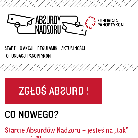
Przejdź
do
treści
START
O AKCJI
REGULAMIN
AKTUALNOŚCI
O FUNDACJI PANOPTYKON
CO NOWEGO?
Starcie Absurdów Nadzoru – jesteś na „tak”