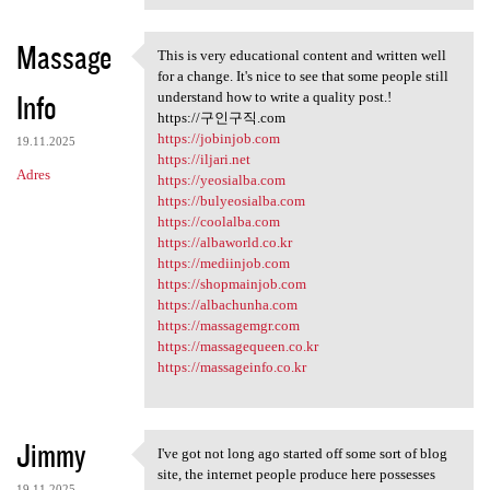
Massage
This is very educational content and written well
This is very educational
for a change. It's nice to see that some people still
Info
understand how to write a quality post.!
https://구인구직.com
https://jobinjob.com
19.11.2025
https://iljari.net
Adres
https://yeosialba.com
https://bulyeosialba.com
https://coolalba.com
https://albaworld.co.kr
https://mediinjob.com
https://shopmainjob.com
https://albachunha.com
https://massagemgr.com
https://massagequeen.co.kr
https://massageinfo.co.kr
Jimmy
I've got not long ago started off some sort of blog
I've got not long ago started
site, the internet people produce here possesses
19.11.2025