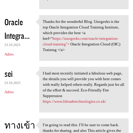
Oracle
Thanks for the wonderful Blog. Unogeeks is the
Thanks for the wonderful Blog
top Oracle Integration Cloud Training Institute,
Integra...
which provides the best <a
href="
https://unogeeks.com/oracle-integration-
cloud-training">
Oracle Integration Cloud (OIC)
23.10.2025
Training </a>
Adres
sei
I had most recently initiated a fabulous web page,
I had most recently initiated
the details you will provide you with here comes
23.10.2025
with really helped others really. Regards just for all
of the effort & succeed. Eco-Friendly Fire
Adres
Suppression
https://www.lifesafetechnologies.co.uk/
ทางเข้า
I’m going to read this. I’ll be sure to come back.
I’m going to read this. I’ll
thanks for sharing. and also This article gives the