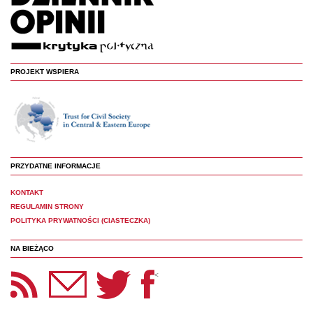
PROJEKT WSPIERA
PRZYDATNE INFORMACJE
KONTAKT
REGULAMIN STRONY
POLITYKA PRYWATNOŚCI (CIASTECZKA)
NA BIEŻĄCO
etter Panoptyka
Twitter
Facebook
<