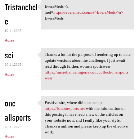
Tristanchel
EveraMeds <a
EveraMeds <a href=https:/
href=
https://everameds.com/#>EveraMeds</a>
e
EveraMeds
19.11.2025
Adres
sei
Thanks a lot for the purpose of rendering up to date
Thanks a lot for the purpose
update versions about the challenge, I just await
20.11.2025
read through further. women sportswear
https://mariefrancelingerie.com/collections/sports
Adres
wear
one
Positive site, where did u come up
Positive site, where did u
https://lsmonesports.net
with the information on
allsports
this posting?I have read a few of the articles on
your website now, and I really like your style.
Thanks a million and please keep up the effective
20.11.2025
work.
Adres