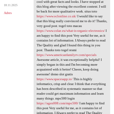
Best work you have done, this
cool with great facts and looks. I have stopped at
18.11.2025
this blog after viewing the excellent content. I will
be back for more qualitative work. situs toto
Adres
https://www.oclonline.co.uk/
I would like to say
that this blog really convinced me to do it! Thanks,
very good post. togel toto macau
https://www.colae.eu/what-is-organic-electronics/
I
am happy to find this post Very useful for me, as it
contains lot of information. I Always prefer to read
The Quality and glad I found this thing in you
post. Thanks toto togel resmi
https://www.americanfamilyrv.com/specials
Awesome article, it was exceptionally helpful! I
simply began in this and I'm becoming more
acquainted with it better! Cheers, keep doing
awesome! demo slot gratis
https://www.spacesapp.io/
This is highly
informatics, crisp and clear. I think that everything
has been described in systematic manner so that
reader could get maximum information and learn
many things. mpo500 login
https://agen008.com/mpo500/
I am happy to find
this post Very useful for me, as it contains lot of
information. I Always prefer to read The Quality