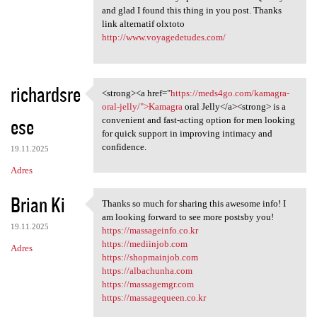
and glad I found this thing in you post. Thanks
link alternatif olxtoto
http://www.voyagedetudes.com/
richardsre
<strong><a href="
https://meds4go.com/kamagra-
<strong><a href="https:/
oral-jelly/">Kamagra
oral Jelly</a><strong> is a
ese
convenient and fast-acting option for men looking
for quick support in improving intimacy and
confidence.
19.11.2025
Adres
Brian Ki
Thanks so much for sharing this awesome info! I
Thanks so much for sharing
am looking forward to see more postsby you!
19.11.2025
https://massageinfo.co.kr
https://mediinjob.com
Adres
https://shopmainjob.com
https://albachunha.com
https://massagemgr.com
https://massagequeen.co.kr