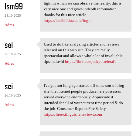
lsm99
light in which we can observe the reality. this is
very nice one and gives indepth information.
thanks for this nice article.
24.10.2025
https://lsm999dna.com/login
Adres
sei
Used to do like analyzing articles and reviews
Used to do like analyzing
released on this web site. They are really
25.10.2025
spectacular and allows a whole lot of invaluable
tips. halte4d
https://linktr.ee/jackpotreferal1
Adres
sei
I've got not long ago started off some sort of blog
I've got not long ago started
site, the internet people produce here possesses
26.10.2025
served everyone enormously. Appreciate it
intended for all of your current time period & do
Adres
the job. Consumer Reports Fire Safety
https://fireextinguisherreviews.com