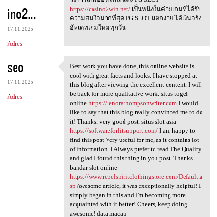
ino2...
https://casino2win.net/
เป็นหนึ่งในค่ายเกมที่ได้รับ
ความสนใจมากที่สุด PG SLOT แตกง่าย ได้เงินจริง
อัพเดทเกมใหม่ทุกวัน
17.11.2025
Adres
seo
Best work you have done, this online website is
Best work you have done, this
cool with great facts and looks. I have stopped at
17.11.2025
this blog after viewing the excellent content. I will
be back for more qualitative work. situs togel
Adres
online
https://lenorathompsonwriter.com
I would
like to say that this blog really convinced me to do
it! Thanks, very good post. situs slot asia
https://softwareforlitsupport.com/
I am happy to
find this post Very useful for me, as it contains lot
of information. I Always prefer to read The Quality
and glad I found this thing in you post. Thanks
bandar slot online
https://www.rebelspiritclothingstore.com/Default.a
sp
Awesome article, it was exceptionally helpful! I
simply began in this and I'm becoming more
acquainted with it better! Cheers, keep doing
awesome! data macau