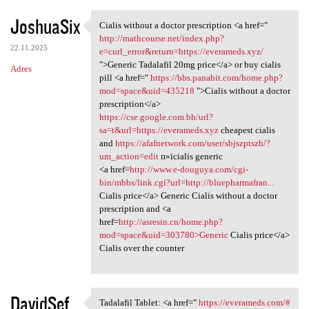
JoshuaSix
Cialis without a doctor prescription <a href="
Cialis without a doctor
http://mathcourse.net/index.php?
22.11.2025
e=curl_error&return=https://everameds.xyz/
">Generic Tadalafil 20mg price</a> or buy cialis
Adres
pill <a href="
https://bbs.panabit.com/home.php?
mod=space&uid=435218
">Cialis without a doctor
prescription</a>
https://cse.google.com.bh/url?
sa=t&url=https://everameds.xyz
cheapest cialis
and
https://afafnetwork.com/user/sbjszptszh/?
um_action=edit
п»їcialis generic
<a href=
http://www.e-douguya.com/cgi-
bin/mbbs/link.cgi?url=http://bluepharmafran...
Cialis price</a> Generic Cialis without a doctor
prescription and <a
href=
http://asresin.cn/home.php?
mod=space&uid=303780>Generic
Cialis price</a>
Cialis over the counter
DavidSef
Tadalafil Tablet: <a href="
https://everameds.com/#