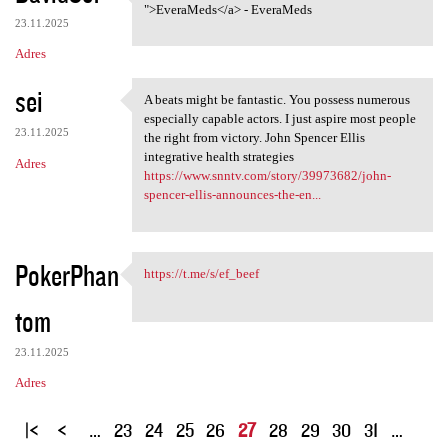
Tadalafil Tablet: <a href="
">EveraMeds</a> - EveraMeds
23.11.2025
Adres
sei
A beats might be fantastic. You possess numerous
A beats might be fantastic.
especially capable actors. I just aspire most people
23.11.2025
the right from victory. John Spencer Ellis
integrative health strategies
Adres
https://www.snntv.com/story/39973682/john-
spencer-ellis-announces-the-en...
PokerPhan
https://t.me/s/ef_beef
https://t.me/s/ef_beef
tom
23.11.2025
Adres
S
…
23
24
25
26
27
28
29
30
31
…