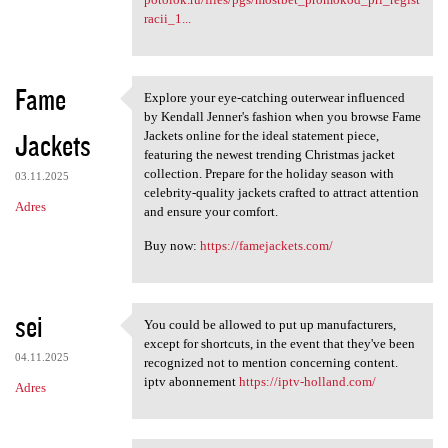
racii_1...
Fame
Explore your eye-catching outerwear influenced
Explore your eye-catching
by Kendall Jenner's fashion when you browse Fame
Jackets
Jackets online for the ideal statement piece,
featuring the newest trending Christmas jacket
collection. Prepare for the holiday season with
03.11.2025
celebrity-quality jackets crafted to attract attention
Adres
and ensure your comfort.
Buy now:
https://famejackets.com/
sei
You could be allowed to put up manufacturers,
You could be allowed to put
except for shortcuts, in the event that they've been
04.11.2025
recognized not to mention concerning content.
iptv abonnement
https://iptv-holland.com/
Adres