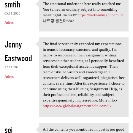
smtih
The emotional undertone here really touched me.
The emotional undertone here
You turned an ordinary subject into something
05.11.2025
meaningful. <a href="
https://vietnamnight.com/">
나트랑 불건마</a>
Adres
Jenny
The final service truly exceeded my expectations
The final service truly
in terms of accuracy, structure, and quality. I’m
Eastwood
happy to recommend their assignment writing
services to other students, as I personally benefited
from their exceptional academic support. Their
12.11.2025
team of skilled writers and knowledgeable
Adres
researchers delivers well-organized, plagiarism-free
content every time. After this experience, I chose to
continue using their Nursing Assignment Help, as
their professionalism, reliability, and subject
expertise genuinely impressed me. More info:-
https://www.globalassignmenthelp.com/uk
sei
All the contents you mentioned in post is too good