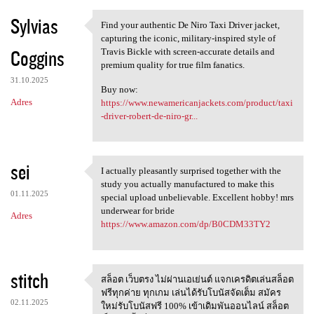
Sylvias
Find your authentic De Niro Taxi Driver jacket,
Find your authentic De Niro
capturing the iconic, military-inspired style of
Coggins
Travis Bickle with screen-accurate details and
premium quality for true film fanatics.
31.10.2025
Buy now:
Adres
https://www.newamericanjackets.com/product/taxi
-driver-robert-de-niro-gr...
sei
I actually pleasantly surprised together with the
I actually pleasantly
study you actually manufactured to make this
01.11.2025
special upload unbelievable. Excellent hobby! mrs
underwear for bride
Adres
https://www.amazon.com/dp/B0CDM33TY2
stitch
สล็อต เว็บตรง ไม่ผ่านเอเย่นต์ แจกเครดิตเล่นสล็อต
สล็อต เว็บตรง ไม่ผ่านเอเย่นต์
ฟรีทุกค่าย ทุกเกม เล่นได้รับโบนัสจัดเต็ม สมัคร
02.11.2025
ใหม่รับโบนัสฟรี 100% เข้าเดิมพันออนไลน์ สล็อต