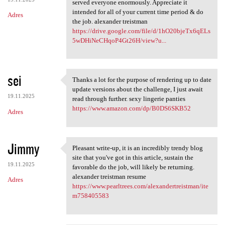
served everyone enormously. Appreciate it
intended for all of your current time period & do
Adres
the job. alexander treistman
https://drive.google.com/file/d/1hO20bjeTx6qELs
5wDHiNeCHqoP4Gt26H/view?u...
sei
Thanks a lot for the purpose of rendering up to date
Thanks a lot for the purpose
update versions about the challenge, I just await
19.11.2025
read through further. sexy lingerie panties
https://www.amazon.com/dp/B0DS6SKB52
Adres
Jimmy
Pleasant write-up, it is an incredibly trendy blog
Pleasant write-up, it is an
site that you've got in this article, sustain the
19.11.2025
favorable do the job, will likely be returning.
alexander treistman resume
Adres
https://www.pearltrees.com/alexandertreistman/ite
m758405583