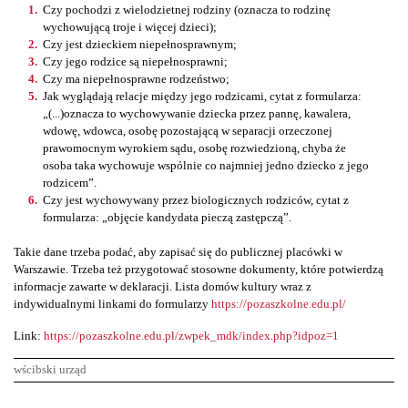
Czy pochodzi z wielodzietnej rodziny (oznacza to rodzinę
wychowującą troje i więcej dzieci);
Czy jest dzieckiem niepełnosprawnym;
Czy jego rodzice są niepełnosprawni;
Czy ma niepełnosprawne rodzeństwo;
Jak wyglądają relacje między jego rodzicami, cytat z formularza:
„(...)oznacza to wychowywanie dziecka przez pannę, kawalera,
wdowę, wdowca, osobę pozostającą w separacji orzeczonej
prawomocnym wyrokiem sądu, osobę rozwiedzioną, chyba że
osoba taka wychowuje wspólnie co najmniej jedno dziecko z jego
rodzicem”.
Czy jest wychowywany przez biologicznych rodziców, cytat z
formularza: „objęcie kandydata pieczą zastępczą”.
Takie dane trzeba podać, aby zapisać się do publicznej placówki w
Warszawie. Trzeba też przygotować stosowne dokumenty, które potwierdzą
informacje zawarte w deklaracji. Lista domów kultury wraz z
indywidualnymi linkami do formularzy
https://pozaszkolne.edu.pl/
Link:
https://pozaszkolne.edu.pl/zwpek_mdk/index.php?idpoz=1
wścibski urząd