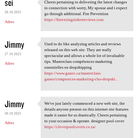
sei
Cheers pertaining to delivering the latest changes
Cheers pertaining to
in connection with worry, My spouse and i expect
26.10.2025
go through additional. Fire Prevention
https://fireextinguisherreviews.com
Adres
Jimmy
Used to do like analyzing articles and reviews
Used to do like analyzing
released on this web site. They are really
27.10.2025
spectacular and allows a whole lot of invaluable
tips. Masterclass compétences marketing
Adres
essentielles en dropshipping
https://www.ganeo.ca/masterclass-
ganeo/comptences-marketing-cles-dropshi...
Jimmy
We've just lately commenced a new web site, the
We've just lately commenced a
details anyone present on this internet site features
30.10.2025
made it easier for us drastically. Cheers pertaining
to your occasion & operate. designer pool cover
Adres
https://cleverpoolcovers.co.za/