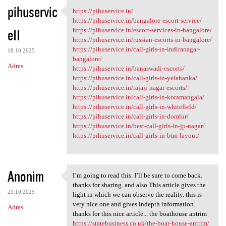
K
pihuservic
https://pihuservice.in/
https://pihuservice.in/
o
https://pihuservice.in/bangalore-escort-service/
e11
m
https://pihuservice.in/escort-services-in-bangalore/
https://pihuservice.in/russian-escorts-in-bangalore/
e
https://pihuservice.in/call-girls-in-indiranagar-
18.10.2025
n
bangalore/
Adres
https://pihuservice.in/banaswadi-escorts/
t
https://pihuservice.in/call-girls-in-yelahanka/
a
https://pihuservice.in/rajaji-nagar-escorts/
https://pihuservice.in/call-girls-in-koramangala/
r
https://pihuservice.in/call-girls-in-whitefield/
z
https://pihuservice.in/call-girls-in-domlur/
https://pihuservice.in/best-call-girls-in-jp-nagar/
e
https://pihuservice.in/call-girls-in-btm-layout/
Anonim
I’m going to read this. I’ll be sure to come back.
I’m going to read this. I’ll
thanks for sharing. and also This article gives the
21.10.2025
light in which we can observe the reality. this is
very nice one and gives indepth information.
Adres
thanks for this nice article... the boathouse antrim
https://statebusiness.co.uk/the-boat-house-antrim/