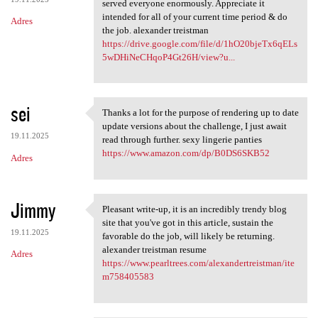
served everyone enormously. Appreciate it
intended for all of your current time period & do
Adres
the job. alexander treistman
https://drive.google.com/file/d/1hO20bjeTx6qELs
5wDHiNeCHqoP4Gt26H/view?u...
sei
Thanks a lot for the purpose of rendering up to date
Thanks a lot for the purpose
update versions about the challenge, I just await
19.11.2025
read through further. sexy lingerie panties
https://www.amazon.com/dp/B0DS6SKB52
Adres
Jimmy
Pleasant write-up, it is an incredibly trendy blog
Pleasant write-up, it is an
site that you've got in this article, sustain the
19.11.2025
favorable do the job, will likely be returning.
alexander treistman resume
Adres
https://www.pearltrees.com/alexandertreistman/ite
m758405583