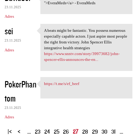
Tadalafil Tablet: <a href="
">EveraMeds</a> - EveraMeds
23.11.2025
Adres
sei
A beats might be fantastic. You possess numerous
A beats might be fantastic.
especially capable actors. I just aspire most people
23.11.2025
the right from victory. John Spencer Ellis
integrative health strategies
Adres
https://www.snntv.com/story/39973682/john-
spencer-ellis-announces-the-en...
PokerPhan
https://t.me/s/ef_beef
https://t.me/s/ef_beef
tom
23.11.2025
Adres
S
…
23
24
25
26
27
28
29
30
31
…