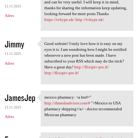
All the contents you
and can be very useful. I will keep it in mind,
12.11.2025
thanks for sharing the information keep updating,
looking forward for more posts.Thanks
Adres
https://tvhype.uk/
http://tvhype.uk/
Jimmy
Good website! I truly love how it is easy on my
Good website! I truly love
eyes it is. I am wondering how I might be notified
12.11.2025
whenever a new post has been made. I have
subscribed to your RSS which may do the trick?
Adres
Have a great day!
http://flixiptv-pro.fr/
http://flixiptv-pro.fr/
JamesJep
mexico pharmacy: <a href="
mexico pharmacy: <a href="
http://drmedsadvisor.com/#
">Mexico to USA
13.11.2025
pharmacy shipping</a> - doctor recommended
Mexican pharmacy
Adres