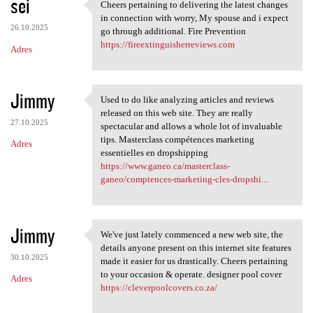
sei
Cheers pertaining to delivering the latest changes
Cheers pertaining to
in connection with worry, My spouse and i expect
26.10.2025
go through additional. Fire Prevention
https://fireextinguisherreviews.com
Adres
Jimmy
Used to do like analyzing articles and reviews
Used to do like analyzing
released on this web site. They are really
27.10.2025
spectacular and allows a whole lot of invaluable
tips. Masterclass compétences marketing
Adres
essentielles en dropshipping
https://www.ganeo.ca/masterclass-
ganeo/comptences-marketing-cles-dropshi...
Jimmy
We've just lately commenced a new web site, the
We've just lately commenced a
details anyone present on this internet site features
30.10.2025
made it easier for us drastically. Cheers pertaining
to your occasion & operate. designer pool cover
Adres
https://cleverpoolcovers.co.za/