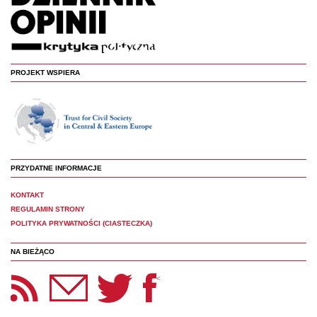
PROJEKT WSPIERA
PRZYDATNE INFORMACJE
KONTAKT
REGULAMIN STRONY
POLITYKA PRYWATNOŚCI (CIASTECZKA)
NA BIEŻĄCO
etter Panoptyka
Twitter
Facebook
<