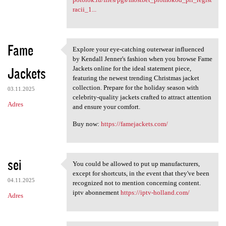
racii_1...
Fame
Explore your eye-catching outerwear influenced
Explore your eye-catching
by Kendall Jenner's fashion when you browse Fame
Jackets
Jackets online for the ideal statement piece,
featuring the newest trending Christmas jacket
collection. Prepare for the holiday season with
03.11.2025
celebrity-quality jackets crafted to attract attention
Adres
and ensure your comfort.
Buy now:
https://famejackets.com/
sei
You could be allowed to put up manufacturers,
You could be allowed to put
except for shortcuts, in the event that they've been
04.11.2025
recognized not to mention concerning content.
iptv abonnement
https://iptv-holland.com/
Adres