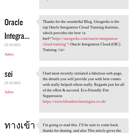
Oracle
Thanks for the wonderful Blog. Unogeeks is the
Thanks for the wonderful Blog
top Oracle Integration Cloud Training Institute,
Integra...
which provides the best <a
href="
https://unogeeks.com/oracle-integration-
cloud-training">
Oracle Integration Cloud (OIC)
23.10.2025
Training </a>
Adres
sei
I had most recently initiated a fabulous web page,
I had most recently initiated
the details you will provide you with here comes
23.10.2025
with really helped others really. Regards just for all
of the effort & succeed. Eco-Friendly Fire
Adres
Suppression
https://www.lifesafetechnologies.co.uk/
ทางเข้า
I’m going to read this. I’ll be sure to come back.
I’m going to read this. I’ll
thanks for sharing. and also This article gives the