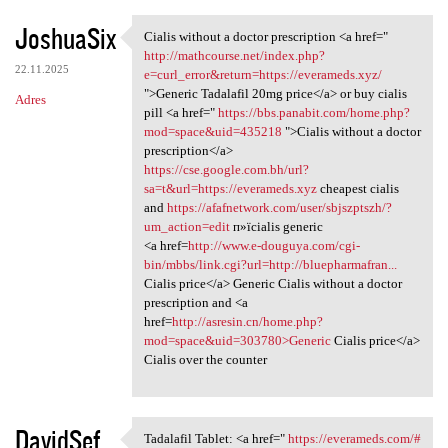
JoshuaSix
Cialis without a doctor prescription <a href="
Cialis without a doctor
http://mathcourse.net/index.php?
22.11.2025
e=curl_error&return=https://everameds.xyz/
">Generic Tadalafil 20mg price</a> or buy cialis
Adres
pill <a href="
https://bbs.panabit.com/home.php?
mod=space&uid=435218
">Cialis without a doctor
prescription</a>
https://cse.google.com.bh/url?
sa=t&url=https://everameds.xyz
cheapest cialis
and
https://afafnetwork.com/user/sbjszptszh/?
um_action=edit
п»їcialis generic
<a href=
http://www.e-douguya.com/cgi-
bin/mbbs/link.cgi?url=http://bluepharmafran...
Cialis price</a> Generic Cialis without a doctor
prescription and <a
href=
http://asresin.cn/home.php?
mod=space&uid=303780>Generic
Cialis price</a>
Cialis over the counter
DavidSef
Tadalafil Tablet: <a href="
https://everameds.com/#