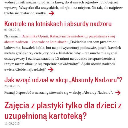
wolnej chwili można tu pójść na kawę, do słynnych ogrodów lub obejrzeć
wystawę. Wszystko dla wszystkich, od ręki i na miejscu. No tak, ale najpierw
trzeba się dostać do środka.
Kontrole na lotniskach i absurdy nadzoru
01.09.2015
Na łamach
Dziennika Opinii, Katarzyna Szymielewicz przedstawia swój
absurd nadzoru – kontrole na lotniskach
: „Dokładnie ten sam przedmiot –
ładowarka, kawałek kabla, but na podwyższonej podeszwie, pasek, kawałek
metalu gdzieś przy ciele, czy coś w kształcie tuby – raz uruchamia sygnał
ostrzegawczy i oznacza stracone 15 minut na dodatkowe sprawdzenie, a
innym razem okazuje się zupełnie niewidzialny”. A jaki absurd nadzoru
uwiera Ciebie najbardziej?
Jak wziąć udział w akcji „Absurdy Nadzoru"?
25.08.2015
Poznaj 5 sposobów na zaangażowanie się w akcję „Absurdy Nadzoru".
Zajęcia z plastyki tylko dla dzieci z
uzupełnioną kartoteką?
11.09.2015