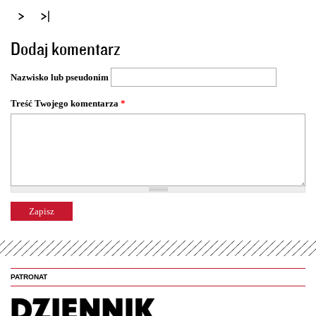
t
r
o
Dodaj komentarz
n
y
Nazwisko lub pseudonim
Treść Twojego komentarza
*
PATRONAT