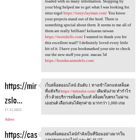
loaded with so many information. Stopping by
your blog helped me to get what I was looking for.
situs togel
https://tonyclayman.com/
You know
your projects stand out of the herd. There is
something special about them. It seems to me all of
them are really brilliant! keluaran taiwan
https://rootidolls.com/
I wanted to thank you for
this excellent read!! I definitely loved every little
bit of it. I have you bookmarked your site to check
out the new stuff you post. macau 5d
https://hondacarmodels.com/
https://mir
เว็บสล็อตออนไลน์ อันดับ 1 ทางเข้าโลกแห่งสล็อต
เว็บสล็อตออนไลน์ อันดับ 1
ที่แท้จริง
https://mirzslot.com/
เดิมพันง่าย ทำกำไร
zslo...
เร็ว ด้วยบริการสล็อตเว็บแท้ สล็อตเว็บตรง ไม่ผ่าน
เอเย่นต์ เลือกเล่นได้ทุกค่าย มากกว่า 1,000 เกม
17.11.2025
Adres
https://cas
เล่นสล็อตออนไลน์กำลังเป็นที่นิยมอย่างมากใน
เล่นสล็อตออนไลน์กำลังเป็นที่น
วงการเกมออนไลน์ และ PG SLOT