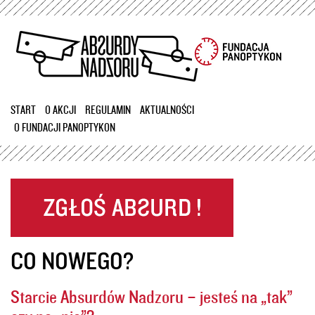
Przejdź
do
treści
START
O AKCJI
REGULAMIN
AKTUALNOŚCI
O FUNDACJI PANOPTYKON
CO NOWEGO?
Starcie Absurdów Nadzoru – jesteś na „tak”