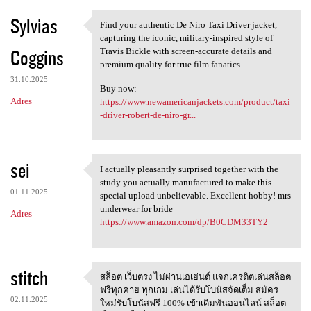
Sylvias
Find your authentic De Niro Taxi Driver jacket,
Find your authentic De Niro
capturing the iconic, military-inspired style of
Coggins
Travis Bickle with screen-accurate details and
premium quality for true film fanatics.
31.10.2025
Buy now:
Adres
https://www.newamericanjackets.com/product/taxi
-driver-robert-de-niro-gr...
sei
I actually pleasantly surprised together with the
I actually pleasantly
study you actually manufactured to make this
01.11.2025
special upload unbelievable. Excellent hobby! mrs
underwear for bride
Adres
https://www.amazon.com/dp/B0CDM33TY2
stitch
สล็อต เว็บตรง ไม่ผ่านเอเย่นต์ แจกเครดิตเล่นสล็อต
สล็อต เว็บตรง ไม่ผ่านเอเย่นต์
ฟรีทุกค่าย ทุกเกม เล่นได้รับโบนัสจัดเต็ม สมัคร
02.11.2025
ใหม่รับโบนัสฟรี 100% เข้าเดิมพันออนไลน์ สล็อต