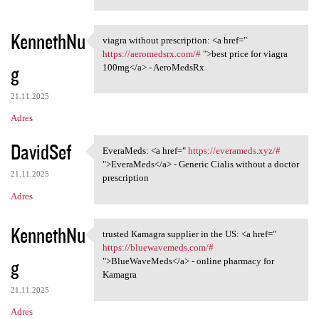
KennethNu
viagra without prescription: <a href="
viagra without prescription:
https://aeromedsrx.com/#
">best price for viagra
g
100mg</a> - AeroMedsRx
21.11.2025
Adres
DavidSef
EveraMeds: <a href="
https://everameds.xyz/#
EveraMeds: <a href=" https:/
">EveraMeds</a> - Generic Cialis without a doctor
21.11.2025
prescription
Adres
KennethNu
trusted Kamagra supplier in the US: <a href="
trusted Kamagra supplier in
https://bluewavemeds.com/#
g
">BlueWaveMeds</a> - online pharmacy for
Kamagra
21.11.2025
Adres