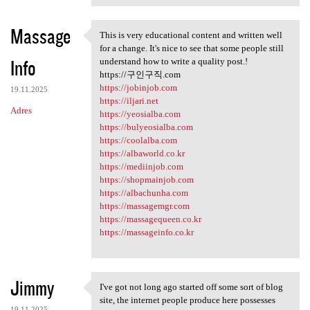
Massage
This is very educational content and written well
This is very educational
for a change. It's nice to see that some people still
Info
understand how to write a quality post.!
https://구인구직.com
https://jobinjob.com
19.11.2025
https://iljari.net
Adres
https://yeosialba.com
https://bulyeosialba.com
https://coolalba.com
https://albaworld.co.kr
https://mediinjob.com
https://shopmainjob.com
https://albachunha.com
https://massagemgr.com
https://massagequeen.co.kr
https://massageinfo.co.kr
Jimmy
I've got not long ago started off some sort of blog
I've got not long ago started
site, the internet people produce here possesses
19.11.2025