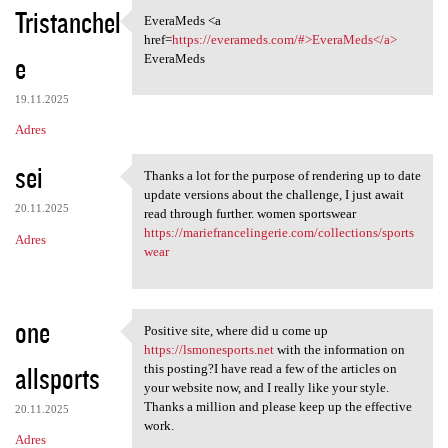
Tristanchel
EveraMeds <a
EveraMeds <a href=https:/
href=
https://everameds.com/#>EveraMeds</a>
e
EveraMeds
19.11.2025
Adres
sei
Thanks a lot for the purpose of rendering up to date
Thanks a lot for the purpose
update versions about the challenge, I just await
20.11.2025
read through further. women sportswear
https://mariefrancelingerie.com/collections/sports
Adres
wear
one
Positive site, where did u come up
Positive site, where did u
https://lsmonesports.net
with the information on
allsports
this posting?I have read a few of the articles on
your website now, and I really like your style.
Thanks a million and please keep up the effective
20.11.2025
work.
Adres