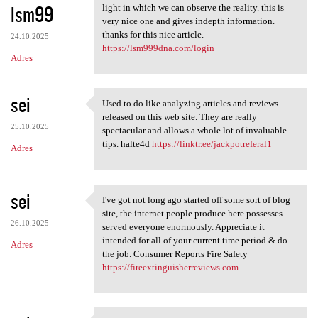
lsm99
light in which we can observe the reality. this is
very nice one and gives indepth information.
thanks for this nice article.
24.10.2025
https://lsm999dna.com/login
Adres
sei
Used to do like analyzing articles and reviews
Used to do like analyzing
released on this web site. They are really
25.10.2025
spectacular and allows a whole lot of invaluable
tips. halte4d
https://linktr.ee/jackpotreferal1
Adres
sei
I've got not long ago started off some sort of blog
I've got not long ago started
site, the internet people produce here possesses
26.10.2025
served everyone enormously. Appreciate it
intended for all of your current time period & do
Adres
the job. Consumer Reports Fire Safety
https://fireextinguisherreviews.com