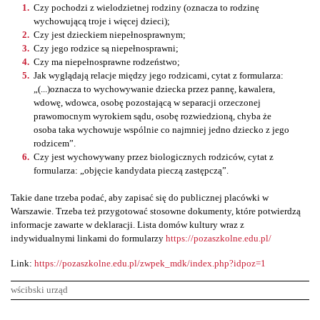
Czy pochodzi z wielodzietnej rodziny (oznacza to rodzinę
wychowującą troje i więcej dzieci);
Czy jest dzieckiem niepełnosprawnym;
Czy jego rodzice są niepełnosprawni;
Czy ma niepełnosprawne rodzeństwo;
Jak wyglądają relacje między jego rodzicami, cytat z formularza:
„(...)oznacza to wychowywanie dziecka przez pannę, kawalera,
wdowę, wdowca, osobę pozostającą w separacji orzeczonej
prawomocnym wyrokiem sądu, osobę rozwiedzioną, chyba że
osoba taka wychowuje wspólnie co najmniej jedno dziecko z jego
rodzicem”.
Czy jest wychowywany przez biologicznych rodziców, cytat z
formularza: „objęcie kandydata pieczą zastępczą”.
Takie dane trzeba podać, aby zapisać się do publicznej placówki w
Warszawie. Trzeba też przygotować stosowne dokumenty, które potwierdzą
informacje zawarte w deklaracji. Lista domów kultury wraz z
indywidualnymi linkami do formularzy
https://pozaszkolne.edu.pl/
Link:
https://pozaszkolne.edu.pl/zwpek_mdk/index.php?idpoz=1
wścibski urząd