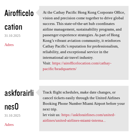
Airofficelo
At the Cathay Pacific Hong Kong Corporate Office,
At the Cathay Pacific Hong
vision and precision come together to drive global
cation
success. This state-of-the-art hub coordinates
airline management, sustainability programs, and
passenger experience strategies. As part of Hong
31.10.2025
Kong’s vibrant aviation community, it reinforces
Adres
Cathay Pacific’s reputation for professionalism,
reliability, and exceptional service in the
international air travel industry.
Visit:
https://airofficelocation.com/cathay-
pacific/headquarters/
askforairli
Track flight schedules, make date changes, or
Track flight schedules, make
cancel tickets easily through the United Airlines
nes0
Booking Phone Number Miami Airport before your
next trip.
let visit us:
https://askforairlines.com/united-
31.10.2025
airlines/united-airlines-miami-interna...
Adres