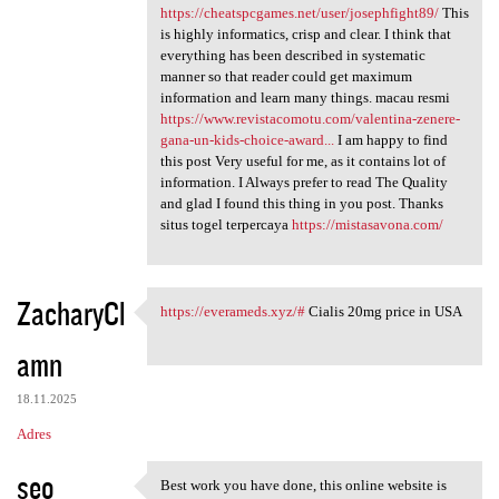
https://cheatspcgames.net/user/josephfight89/
This
is highly informatics, crisp and clear. I think that
everything has been described in systematic
manner so that reader could get maximum
information and learn many things. macau resmi
https://www.revistacomotu.com/valentina-zenere-
gana-un-kids-choice-award...
I am happy to find
this post Very useful for me, as it contains lot of
information. I Always prefer to read The Quality
and glad I found this thing in you post. Thanks
situs togel terpercaya
https://mistasavona.com/
ZacharyCl
https://everameds.xyz/#
Cialis 20mg price in USA
https://everameds.xyz/#
amn
18.11.2025
Adres
seo
Best work you have done, this online website is