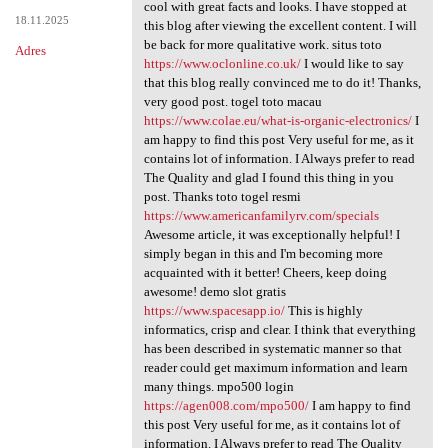
Best work you have done, this
cool with great facts and looks. I have stopped at
18.11.2025
this blog after viewing the excellent content. I will
be back for more qualitative work. situs toto
Adres
https://www.oclonline.co.uk/
I would like to say
that this blog really convinced me to do it! Thanks,
very good post. togel toto macau
https://www.colae.eu/what-is-organic-electronics/
I
am happy to find this post Very useful for me, as it
contains lot of information. I Always prefer to read
The Quality and glad I found this thing in you
post. Thanks toto togel resmi
https://www.americanfamilyrv.com/specials
Awesome article, it was exceptionally helpful! I
simply began in this and I'm becoming more
acquainted with it better! Cheers, keep doing
awesome! demo slot gratis
https://www.spacesapp.io/
This is highly
informatics, crisp and clear. I think that everything
has been described in systematic manner so that
reader could get maximum information and learn
many things. mpo500 login
https://agen008.com/mpo500/
I am happy to find
this post Very useful for me, as it contains lot of
information. I Always prefer to read The Quality