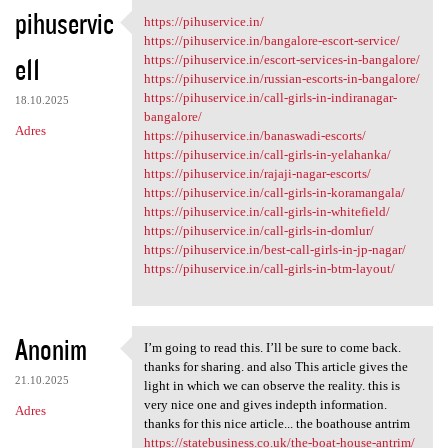
K
pihuservic
https://pihuservice.in/
https://pihuservice.in/
o
https://pihuservice.in/bangalore-escort-service/
e11
m
https://pihuservice.in/escort-services-in-bangalore/
https://pihuservice.in/russian-escorts-in-bangalore/
e
https://pihuservice.in/call-girls-in-indiranagar-
18.10.2025
n
bangalore/
Adres
https://pihuservice.in/banaswadi-escorts/
t
https://pihuservice.in/call-girls-in-yelahanka/
a
https://pihuservice.in/rajaji-nagar-escorts/
https://pihuservice.in/call-girls-in-koramangala/
r
https://pihuservice.in/call-girls-in-whitefield/
z
https://pihuservice.in/call-girls-in-domlur/
https://pihuservice.in/best-call-girls-in-jp-nagar/
e
https://pihuservice.in/call-girls-in-btm-layout/
Anonim
I’m going to read this. I’ll be sure to come back.
I’m going to read this. I’ll
thanks for sharing. and also This article gives the
21.10.2025
light in which we can observe the reality. this is
very nice one and gives indepth information.
Adres
thanks for this nice article... the boathouse antrim
https://statebusiness.co.uk/the-boat-house-antrim/