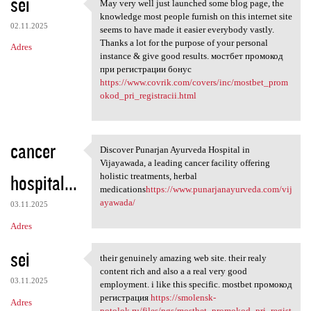
sei
May very well just launched some blog page, the
May very well just launched
knowledge most people furnish on this internet site
02.11.2025
seems to have made it easier everybody vastly.
Thanks a lot for the purpose of your personal
Adres
instance & give good results. мостбет промокод
при регистрации бонус
https://www.covrik.com/covers/inc/mostbet_prom
okod_pri_registracii.html
cancer
Discover Punarjan Ayurveda Hospital in
Discover Punarjan Ayurveda
Vijayawada, a leading cancer facility offering
hospital...
holistic treatments, herbal
medications
https://www.punarjanayurveda.com/vij
ayawada/
03.11.2025
Adres
sei
their genuinely amazing web site. their realy
their genuinely amazing web
content rich and also a a real very good
03.11.2025
employment. i like this specific. mostbet промокод
регистрация
https://smolensk-
Adres
potolok.ru/files/pgs/mostbet_promokod_pri_regist