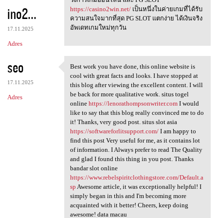
ino2...
https://casino2win.net/
เป็นหนึ่งในค่ายเกมที่ได้รับ
ความสนใจมากที่สุด PG SLOT แตกง่าย ได้เงินจริง
อัพเดทเกมใหม่ทุกวัน
17.11.2025
Adres
seo
Best work you have done, this online website is
Best work you have done, this
cool with great facts and looks. I have stopped at
17.11.2025
this blog after viewing the excellent content. I will
be back for more qualitative work. situs togel
Adres
online
https://lenorathompsonwriter.com
I would
like to say that this blog really convinced me to do
it! Thanks, very good post. situs slot asia
https://softwareforlitsupport.com/
I am happy to
find this post Very useful for me, as it contains lot
of information. I Always prefer to read The Quality
and glad I found this thing in you post. Thanks
bandar slot online
https://www.rebelspiritclothingstore.com/Default.a
sp
Awesome article, it was exceptionally helpful! I
simply began in this and I'm becoming more
acquainted with it better! Cheers, keep doing
awesome! data macau