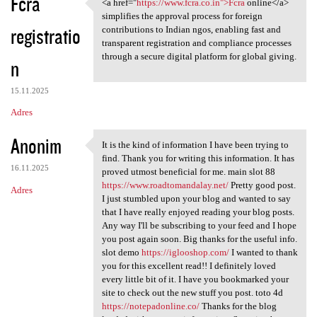
Fcra
<a href="
https://www.fcra.co.in">Fcra
online</a>
<a href="https://www.fcra.co
simplifies the approval process for foreign
registratio
contributions to Indian ngos, enabling fast and
transparent registration and compliance processes
through a secure digital platform for global giving.
n
15.11.2025
Adres
Anonim
It is the kind of information I have been trying to
It is the kind of information
find. Thank you for writing this information. It has
16.11.2025
proved utmost beneficial for me. main slot 88
https://www.roadtomandalay.net/
Pretty good post.
Adres
I just stumbled upon your blog and wanted to say
that I have really enjoyed reading your blog posts.
Any way I'll be subscribing to your feed and I hope
you post again soon. Big thanks for the useful info.
slot demo
https://iglooshop.com/
I wanted to thank
you for this excellent read!! I definitely loved
every little bit of it. I have you bookmarked your
site to check out the new stuff you post. toto 4d
https://notepadonline.co/
Thanks for the blog