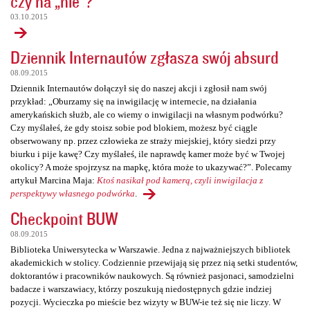
czy na „nie”?
03.10.2015
Dziennik Internautów zgłasza swój absurd
08.09.2015
Dziennik Internautów dołączył się do naszej akcji i zgłosił nam swój
przykład: „Oburzamy się na inwigilację w internecie, na działania
amerykańskich służb, ale co wiemy o inwigilacji na własnym podwórku?
Czy myślałeś, że gdy stoisz sobie pod blokiem, możesz być ciągle
obserwowany np. przez człowieka ze straży miejskiej, który siedzi przy
biurku i pije kawę? Czy myślałeś, ile naprawdę kamer może być w Twojej
okolicy? A może spojrzysz na mapkę, która może to ukazywać?”. Polecamy
artykuł Marcina Maja:
Ktoś nasikał pod kamerą, czyli inwigilacja z
perspektywy własnego podwórka
.
Checkpoint BUW
08.09.2015
Biblioteka Uniwersytecka w Warszawie. Jedna z najważniejszych bibliotek
akademickich w stolicy. Codziennie przewijają się przez nią setki studentów,
doktorantów i pracowników naukowych. Są również pasjonaci, samodzielni
badacze i warszawiacy, którzy poszukują niedostępnych gdzie indziej
pozycji. Wycieczka po mieście bez wizyty w BUW-ie też się nie liczy. W