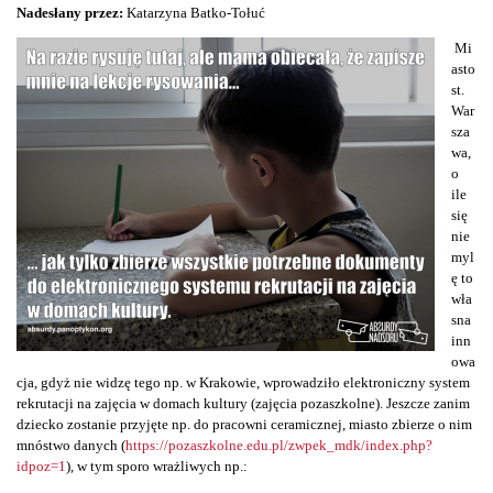
Nadesłany przez:
Katarzyna Batko-Tołuć
Mi
asto
st.
War
sza
wa,
o
ile
się
nie
myl
ę to
wła
sna
inn
owa
cja, gdyż nie widzę tego np. w Krakowie, wprowadziło elektroniczny system
rekrutacji na zajęcia w domach kultury (zajęcia pozaszkolne). Jeszcze zanim
dziecko zostanie przyjęte np. do pracowni ceramicznej, miasto zbierze o nim
mnóstwo danych (
https://pozaszkolne.edu.pl/zwpek_mdk/index.php?
idpoz=1
), w tym sporo wrażliwych np.: