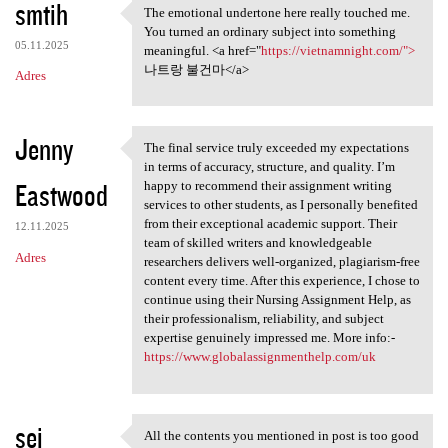
smtih
The emotional undertone here really touched me.
The emotional undertone here
You turned an ordinary subject into something
05.11.2025
meaningful. <a href="
https://vietnamnight.com/">
나트랑 불건마</a>
Adres
Jenny
The final service truly exceeded my expectations
The final service truly
in terms of accuracy, structure, and quality. I’m
Eastwood
happy to recommend their assignment writing
services to other students, as I personally benefited
from their exceptional academic support. Their
12.11.2025
team of skilled writers and knowledgeable
Adres
researchers delivers well-organized, plagiarism-free
content every time. After this experience, I chose to
continue using their Nursing Assignment Help, as
their professionalism, reliability, and subject
expertise genuinely impressed me. More info:-
https://www.globalassignmenthelp.com/uk
sei
All the contents you mentioned in post is too good