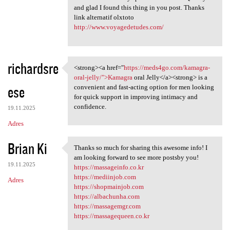
and glad I found this thing in you post. Thanks
link alternatif olxtoto
http://www.voyagedetudes.com/
richardsre
<strong><a href="
https://meds4go.com/kamagra-
<strong><a href="https:/
oral-jelly/">Kamagra
oral Jelly</a><strong> is a
ese
convenient and fast-acting option for men looking
for quick support in improving intimacy and
confidence.
19.11.2025
Adres
Brian Ki
Thanks so much for sharing this awesome info! I
Thanks so much for sharing
am looking forward to see more postsby you!
19.11.2025
https://massageinfo.co.kr
https://mediinjob.com
Adres
https://shopmainjob.com
https://albachunha.com
https://massagemgr.com
https://massagequeen.co.kr