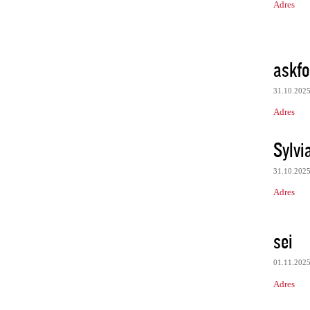
Adres
askfo
31.10.202
Adres
Sylvi
31.10.202
Adres
sei
01.11.202
Adres