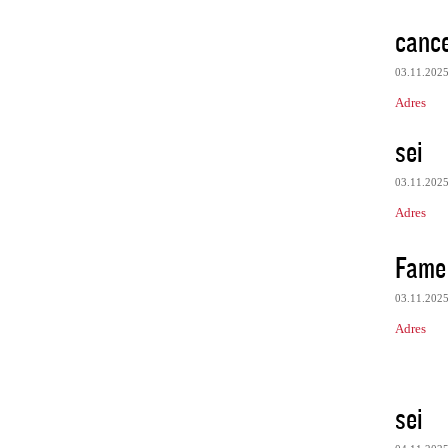
cance
03.11.202
Adres
sei
03.11.202
Adres
Fame
03.11.202
Adres
sei