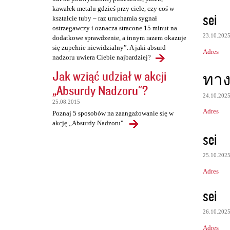
kawałek metalu gdzieś przy ciele, czy coś w
sei
kształcie tuby – raz uruchamia sygnał
ostrzegawczy i oznacza stracone 15 minut na
23.10.202
dodatkowe sprawdzenie, a innym razem okazuje
się zupełnie niewidzialny”. A jaki absurd
Adres
nadzoru uwiera Ciebie najbardziej?
Jak wziąć udział w akcji
ทางเ
„Absurdy Nadzoru"?
24.10.202
25.08.2015
Adres
Poznaj 5 sposobów na zaangażowanie się w
akcję „Absurdy Nadzoru".
sei
25.10.202
Adres
sei
26.10.202
Adres