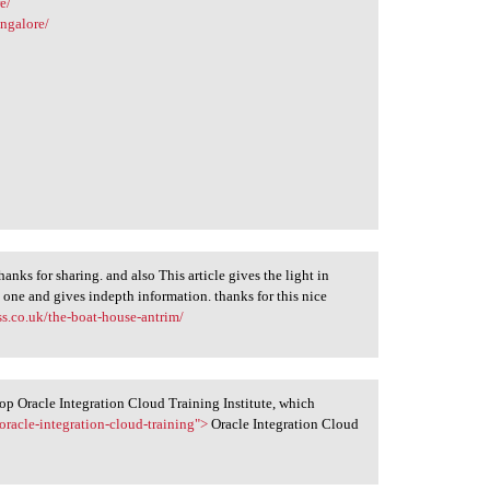
e/
angalore/
hanks for sharing. and also This article gives the light in
e one and gives indepth information. thanks for this nice
ess.co.uk/the-boat-house-antrim/
op Oracle Integration Cloud Training Institute, which
oracle-integration-cloud-training">
Oracle Integration Cloud