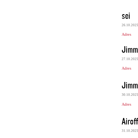
sei
26.10.202
Adres
Jimm
27.10.202
Adres
Jimm
30.10.202
Adres
Airof
31.10.202