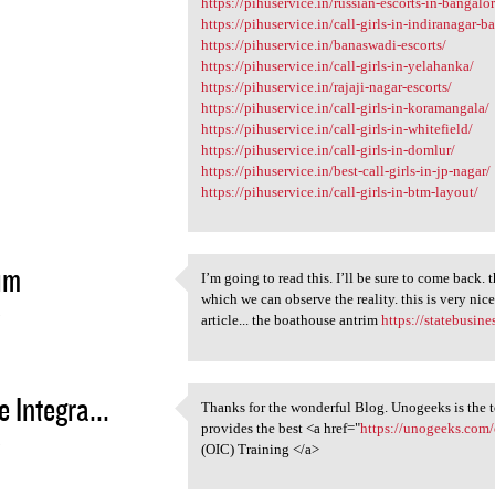
https://pihuservice.in/russian-escorts-in-bangalor
https://pihuservice.in/call-girls-in-indiranagar-b
https://pihuservice.in/banaswadi-escorts/
https://pihuservice.in/call-girls-in-yelahanka/
https://pihuservice.in/rajaji-nagar-escorts/
https://pihuservice.in/call-girls-in-koramangala/
https://pihuservice.in/call-girls-in-whitefield/
https://pihuservice.in/call-girls-in-domlur/
https://pihuservice.in/best-call-girls-in-jp-nagar/
https://pihuservice.in/call-girls-in-btm-layout/
im
I’m going to read this. I’ll be sure to come back. t
I’m going to read this. I’ll
which we can observe the reality. this is very nic
5
article... the boathouse antrim
https://statebusin
e Integra...
Thanks for the wonderful Blog. Unogeeks is the t
Thanks for the wonderful Blog
provides the best <a href="
https://unogeeks.com/
5
(OIC) Training </a>