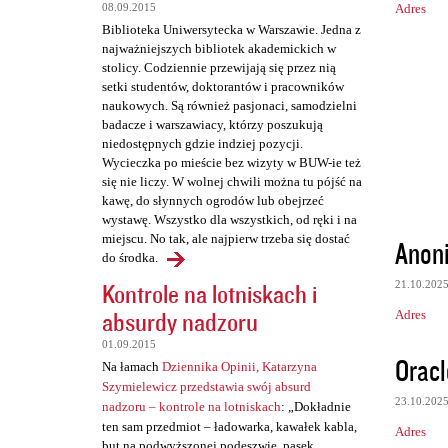
Adres
08.09.2015
e
Biblioteka Uniwersytecka w Warszawie. Jedna z
n
najważniejszych bibliotek akademickich w
t
stolicy. Codziennie przewijają się przez nią
setki studentów, doktorantów i pracowników
a
naukowych. Są również pasjonaci, samodzielni
r
badacze i warszawiacy, którzy poszukują
niedostępnych gdzie indziej pozycji.
z
Wycieczka po mieście bez wizyty w BUW-ie też
e
się nie liczy. W wolnej chwili można tu pójść na
kawę, do słynnych ogrodów lub obejrzeć
wystawę. Wszystko dla wszystkich, od ręki i na
miejscu. No tak, ale najpierw trzeba się dostać
Anon
do środka.
Kontrole na lotniskach i
21.10.202
absurdy nadzoru
Adres
01.09.2015
Oracl
Na łamach
Dziennika Opinii, Katarzyna
Szymielewicz przedstawia swój absurd
23.10.202
nadzoru – kontrole na lotniskach
: „Dokładnie
ten sam przedmiot – ładowarka, kawałek kabla,
Adres
but na podwyższonej podeszwie, pasek,