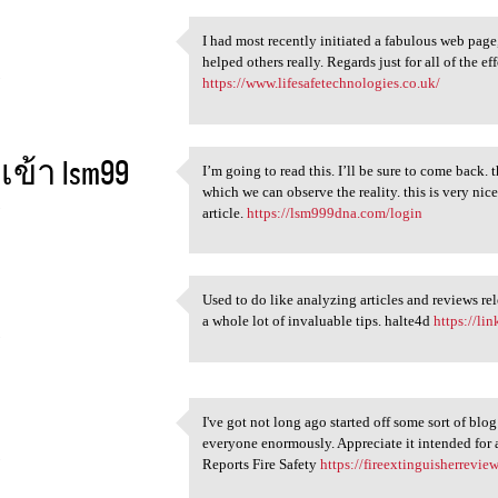
I had most recently initiated a fabulous web page
I had most recently initiated
helped others really. Regards just for all of the 
5
https://www.lifesafetechnologies.co.uk/
ข้า lsm99
I’m going to read this. I’ll be sure to come back. t
I’m going to read this. I’ll
which we can observe the reality. this is very nic
5
article.
https://lsm999dna.com/login
Used to do like analyzing articles and reviews rel
Used to do like analyzing
a whole lot of invaluable tips. halte4d
https://lin
5
I've got not long ago started off some sort of blo
I've got not long ago started
everyone enormously. Appreciate it intended for 
5
Reports Fire Safety
https://fireextinguisherrevie