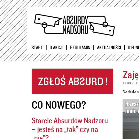
START
O AKCJI
REGULAMIN
AKTUALNOŚCI
O FUN
Zaję
11.09.201
Nadesłan
CO NOWEGO?
Starcie Absurdów Nadzoru
– jesteś na „tak” czy na
„nie”?