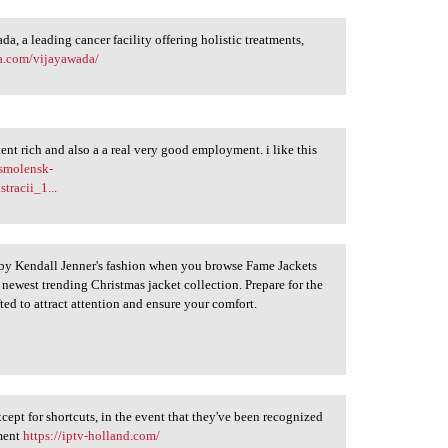
, a leading cancer facility offering holistic treatments,
a.com/vijayawada/
ent rich and also a a real very good employment. i like this
/smolensk-
tracii_1...
 by Kendall Jenner's fashion when you browse Fame Jackets
e newest trending Christmas jacket collection. Prepare for the
ted to attract attention and ensure your comfort.
ept for shortcuts, in the event that they've been recognized
ement
https://iptv-holland.com/