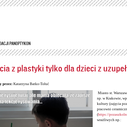
Przejdź
do
treści
DACJI PANOPTYKON
cia z plastyki tylko dla dzieci z uzup
5
y przez:
Katarzyna Batko-Tołuć
Miasto st. Warszawa
np. w Krakowie, wp
kultury (zajęcia po
pracowni ceramiczn
(
https://pozaszkol
wrażliwych np.: