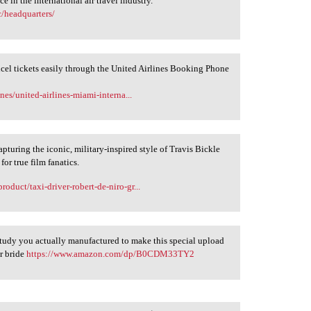
ce in the international air travel industry.
c/headquarters/
ncel tickets easily through the United Airlines Booking Phone
ines/united-airlines-miami-interna...
pturing the iconic, military-inspired style of Travis Bickle
or true film fanatics.
duct/taxi-driver-robert-de-niro-gr...
 study you actually manufactured to make this special upload
r bride
https://www.amazon.com/dp/B0CDM33TY2