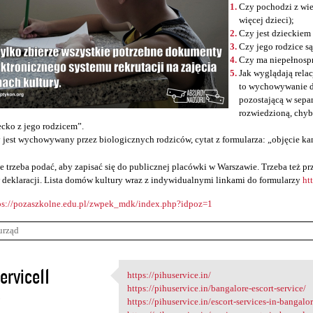
Czy pochodzi z wie
więcej dzieci);
Czy jest dzieckiem
Czy jego rodzice s
Czy ma niepełnosp
Jak wyglądają relac
to wychowywanie d
pozostającą w sepa
rozwiedzioną, chyb
ecko z jego rodzicem”.
 jest wychowywany przez biologicznych rodziców, cytat z formularza: „objęcie ka
e trzeba podać, aby zapisać się do publicznej placówki w Warszawie. Trzeba też 
 deklaracji. Lista domów kultury wraz z indywidualnymi linkami do formularzy
ht
ps://pozaszkolne.edu.pl/zwpek_mdk/index.php?idpoz=1
urząd
ervice11
https://pihuservice.in/
https://pihuservice.in/
https://pihuservice.in/bangalore-escort-service/
5
https://pihuservice.in/escort-services-in-bangalor