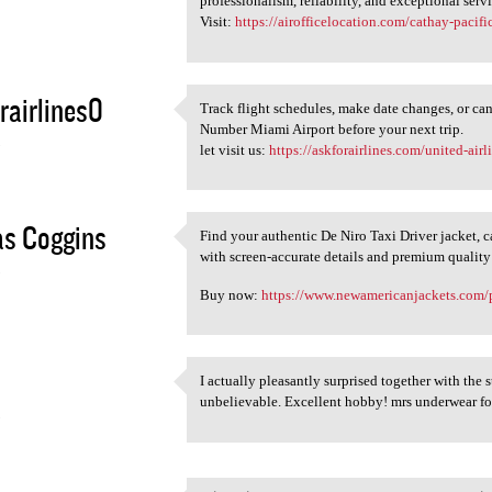
professionalism, reliability, and exceptional servi
Visit:
https://airofficelocation.com/cathay-pacifi
rairlines0
Track flight schedules, make date changes, or ca
Track flight schedules, make
Number Miami Airport before your next trip.
5
let visit us:
https://askforairlines.com/united-airl
as Coggins
Find your authentic De Niro Taxi Driver jacket, ca
Find your authentic De Niro
with screen-accurate details and premium quality f
5
Buy now:
https://www.newamericanjackets.com/pro
I actually pleasantly surprised together with the
I actually pleasantly
unbelievable. Excellent hobby! mrs underwear fo
5