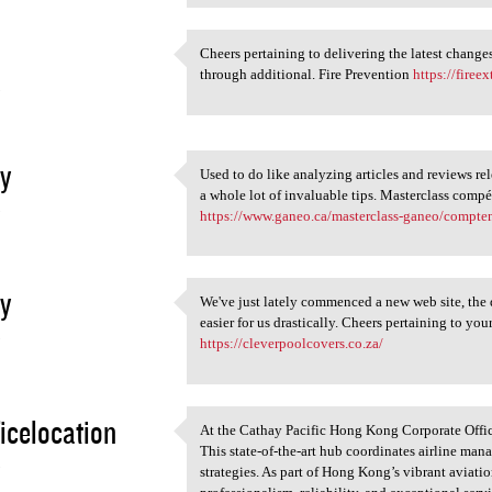
Cheers pertaining to delivering the latest chang
Cheers pertaining to
through additional. Fire Prevention
https://firee
5
y
Used to do like analyzing articles and reviews rel
Used to do like analyzing
a whole lot of invaluable tips. Masterclass comp
5
https://www.ganeo.ca/masterclass-ganeo/compten
y
We've just lately commenced a new web site, the d
We've just lately commenced a
easier for us drastically. Cheers pertaining to yo
5
https://cleverpoolcovers.co.za/
ficelocation
At the Cathay Pacific Hong Kong Corporate Office
At the Cathay Pacific Hong
This state-of-the-art hub coordinates airline ma
5
strategies. As part of Hong Kong’s vibrant aviatio