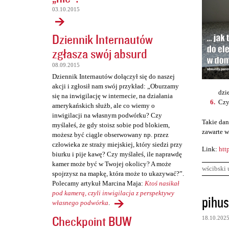
03.10.2015
Dziennik Internautów
zgłasza swój absurd
08.09.2015
Dziennik Internautów dołączył się do naszej
akcji i zgłosił nam swój przykład: „Oburzamy
dzi
się na inwigilację w internecie, na działania
Czy
amerykańskich służb, ale co wiemy o
inwigilacji na własnym podwórku? Czy
Takie dan
myślałeś, że gdy stoisz sobie pod blokiem,
zawarte w
możesz być ciągle obserwowany np. przez
człowieka ze straży miejskiej, który siedzi przy
Link:
htt
biurku i pije kawę? Czy myślałeś, ile naprawdę
kamer może być w Twojej okolicy? A może
wścibski 
spojrzysz na mapkę, która może to ukazywać?”.
Polecamy artykuł Marcina Maja:
Ktoś nasikał
K
pod kamerą, czyli inwigilacja z perspektywy
pihus
własnego podwórka
.
o
Checkpoint BUW
18.10.202
m