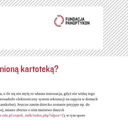
ełnioną kartoteką?
, o ile się nie mylę to własna innowacja, gdyż nie widzę tego
rowadziło elektroniczny system rekrutacji na zajęcia w domach
zaszkolne). Jeszcze zanim dziecko zostanie przyjęte np. do
ej, miasto zbierze o nim mnóstwo danych
ne.edu.pl/zwpek_mdk/index.php?idpoz=1
), w tym sporo