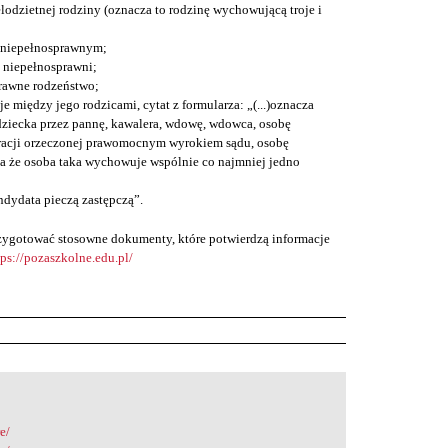
lodzietnej rodziny (oznacza to rodzinę wychowującą troje i
 niepełnosprawnym;
ą niepełnosprawni;
rawne rodzeństwo;
je między jego rodzicami, cytat z formularza: „(...)oznacza
ziecka przez pannę, kawalera, wdowę, wdowca, osobę
racji orzeczonej prawomocnym wyrokiem sądu, osobę
a że osoba taka wychowuje wspólnie co najmniej jedno
ndydata pieczą zastępczą”.
przygotować stosowne dokumenty, które potwierdzą informacje
tps://pozaszkolne.edu.pl/
e/