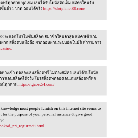
อตฟรีทุกค่าย ทุกเกม เล่นได้รับโบนัสจัดเต็ม สมัครใหม่รับ
ขั้นต่ำ 1 บาท ถอนได้จริง
https://slotplanet88.com/
้100% แจกโปรโมชั่นสล็อต สมาชิกใหม่ล่าสุด สมัครเข้าเกม
ติมฝาก สล็อตบนมือถือ ฝากถอนผ่านระบบอัตโนมัติ ทำรายการ
.casino/
ิดทางเข้า ทดลองเล่นสล็อตฟรี ไม่ต้องสมัคร เล่นได้รับโบนัส
การเล่นสล็อตได้จริง โปรสล็อตทดลองเล่นเกมสล็อตฟรีทุก
ลน์ทุกท่าน
https://tgabet54.com/
knowledge most people furnish on this internet site seems to
ot for the purpose of your personal instance & give good
нус
mokod_pri_registracii.html