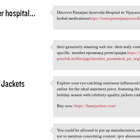
r hospital...
Discover Punarjan Ayurveda Hospital in Vijayawada
Discover Punarjan Ayurveda
herbal medications
https://www.punarjanayurved
5
their genuinely amazing web site. their realy cont
their genuinely amazing web
specific. mostbet промокод регистрация
https:/
5
potolok.ru/files/pgs/mostbet_promokod_pri_regis
 Jackets
Explore your eye-catching outerwear influenced
Explore your eye-catching
online for the ideal statement piece, featuring th
5
holiday season with celebrity-quality jackets craf
Buy now:
https://famejackets.com/
You could be allowed to put up manufacturers, exc
You could be allowed to put
not to mention concerning content. iptv abonn