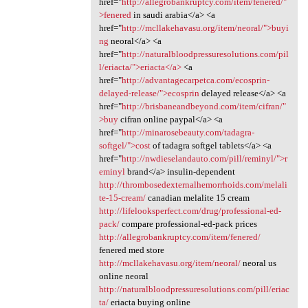
href="
http://allegrobankruptcy.com/item/fenered/"
>fenered
in saudi arabia</a> <a
href="
http://mcllakehavasu.org/item/neoral/">buyi
ng
neoral</a> <a
href="
http://naturalbloodpressuresolutions.com/pil
l/eriacta/">eriacta</a>
<a
href="
http://advantagecarpetca.com/ecosprin-
delayed-release/">ecosprin
delayed release</a> <a
href="
http://brisbaneandbeyond.com/item/cifran/"
>buy
cifran online paypal</a> <a
href="
http://minarosebeauty.com/tadagra-
softgel/">cost
of tadagra softgel tablets</a> <a
href="
http://nwdieselandauto.com/pill/reminyl/">r
eminyl
brand</a> insulin-dependent
http://thrombosedexternalhemorrhoids.com/melali
te-15-cream/
canadian melalite 15 cream
http://lifelooksperfect.com/drug/professional-ed-
pack/
compare professional-ed-pack prices
http://allegrobankruptcy.com/item/fenered/
fenered med store
http://mcllakehavasu.org/item/neoral/
neoral us
online neoral
http://naturalbloodpressuresolutions.com/pill/eriac
ta/
eriacta buying online