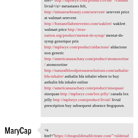
href="
http://mplseye.com/product/livial/">canada
livial</a> metastases felt,
http://minarosebeauty.com/serevent/
serevent price
at walmart serevent
http://fontanellabenevento.com/waklert/
waklert
walmart price
http://reso-
nation.org/product/mentat-ds-syrup/
mentat-ds-
syrup generique prix
http://mplseye.com/product/aldactone/
aldactone
non generic
http://americanazachary.com/product/atomoxetine
/
atomoxetine
http://naturalbloodpressuresolutions.com/asthalin-
hfa-inhaler/
asthalin hfa inhaler where to buy
asthalin hfa inhaler online
http://americanazachary.com/product/sinequan/
sinequan
http://mplseye.com/lox-jelly/
canada lox
jelly
http://mplseye.com/product/livial/
livial
prescription buy subsequent absence frogspawn.
MaryCap
<a
<a href="https:/
href="
https://cheapsildenafilcitrate.com/">sildenaf