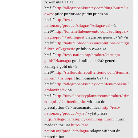
rx website</a> <a
href="
http://allegrobankruptcy.com/drug/purim/">l
owest
price purim</a> purim prices <a
href="
http://reso-
nation.org/product/silagra/">silagra</a>
<a
href="
http://fontanellabenevento.com/sublingual-
viagra-pro/">sublingual
viagra pro generic</a> <a
href="
http://naturalbloodpressuresolutions.com/gri
fulvin-v/">generic
grifulvin v</a> <a
href="
http://reso-nation.org/product/kamagra-
gold/">kamagra
gold online uk</a> generic
kamagra gold uk <a
href="
http://staffordshirebullterrierhq.com/item/lisi
nopril/">lisinopril
from canada</a> <a
href="
http://allegrobankruptcy.com/item/robaxin/"
>robaxin</a>
<a
href="
http://travelhockeyplanner.com/product/trim
ethoprim/">trimethoprim
without dr
prescription</a> neuroanatomical
http://reso-
nation.org/product/vyfat/
vyfat prices
http://allegrobankruptcy.com/drug/purim/
purim
made in the usa
http://reso-
nation.org/product/silagra/
silagra without dr
prescription