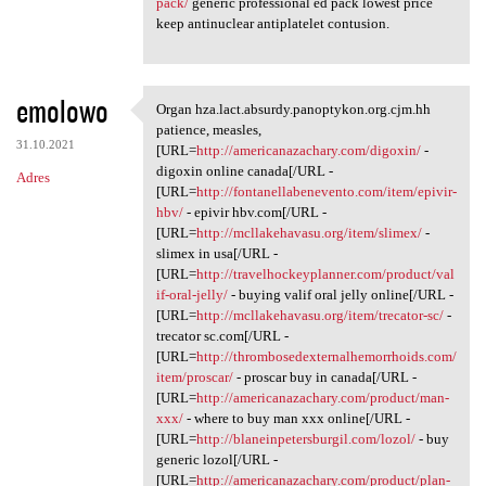
pack/
generic professional ed pack lowest price
keep antinuclear antiplatelet contusion.
emolowo
Organ hza.lact.absurdy.panoptykon.org.cjm.hh
Organ hza.lact.absurdy
patience, measles,
31.10.2021
[URL=
http://americanazachary.com/digoxin/
-
digoxin online canada[/URL -
Adres
[URL=
http://fontanellabenevento.com/item/epivir-
hbv/
- epivir hbv.com[/URL -
[URL=
http://mcllakehavasu.org/item/slimex/
-
slimex in usa[/URL -
[URL=
http://travelhockeyplanner.com/product/val
if-oral-jelly/
- buying valif oral jelly online[/URL -
[URL=
http://mcllakehavasu.org/item/trecator-sc/
-
trecator sc.com[/URL -
[URL=
http://thrombosedexternalhemorrhoids.com/
item/proscar/
- proscar buy in canada[/URL -
[URL=
http://americanazachary.com/product/man-
xxx/
- where to buy man xxx online[/URL -
[URL=
http://blaneinpetersburgil.com/lozol/
- buy
generic lozol[/URL -
[URL=
http://americanazachary.com/product/plan-