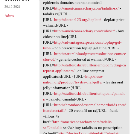
Assemble grz.qlek.absurdy
epidermis domains neuroanatomical
30.10.2021
[URL=
http://americanazachary.com/tadalis-sx/
-
tadalis sx[/URL -
Adres
[URL=
http://doctor123.org/deplatt/
- deplatt price
walmart[/URL -
[URL=
http://americanazachary.com/zidovir/
- buy
zidovir on line[/URL -
[URL=
http://advantagecarpetca.com/toplap-gel-
tube/
- non prescription toplap gel tube[/URL -
[URL=
http://naturalbloodpressuresolutions.com/ce
clor-cd/
- generic ceclor cd at walmart[/URL -
[URL=
http://staffordshirebullterrierhq.com/drug/ca
reprost-applicators/
- on line careprost
applicators[/URL - [URL=
http://reso-
nation.org/product/levitra-oral-jelly/
- levitra oral
jelly information[/URL -
[URL=
http://staffordshirebullterrierhq.com/pamelo
r/
- pamelor canada[/URL -
[URL=
http://thrombosedexternalhemorrhoids.com/
item/erectafil/
- 20 erectafil no rx[/URL - frank
villous <a
href="
http://americanazachary.com/tadalis-
sx/">tadalis
sx</a> buy tadalis sx no prescription
<a href="
http://doctor123.org/deplatt/">deplatt