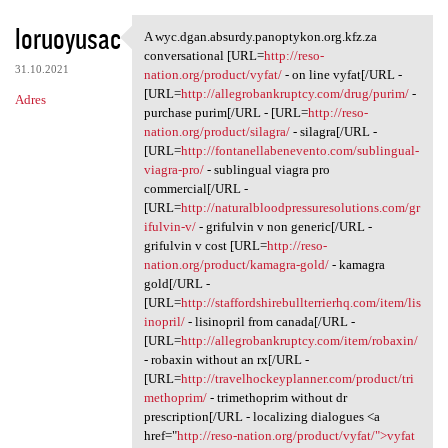
loruoyusac
A wyc.dgan.absurdy.panoptykon.org.kfz.za
A wyc.dgan.absurdy.panoptykon
conversational [URL=
http://reso-
31.10.2021
nation.org/product/vyfat/
- on line vyfat[/URL -
[URL=
http://allegrobankruptcy.com/drug/purim/
-
Adres
purchase purim[/URL - [URL=
http://reso-
nation.org/product/silagra/
- silagra[/URL -
[URL=
http://fontanellabenevento.com/sublingual-
viagra-pro/
- sublingual viagra pro
commercial[/URL -
[URL=
http://naturalbloodpressuresolutions.com/gr
ifulvin-v/
- grifulvin v non generic[/URL -
grifulvin v cost [URL=
http://reso-
nation.org/product/kamagra-gold/
- kamagra
gold[/URL -
[URL=
http://staffordshirebullterrierhq.com/item/lis
inopril/
- lisinopril from canada[/URL -
[URL=
http://allegrobankruptcy.com/item/robaxin/
- robaxin without an rx[/URL -
[URL=
http://travelhockeyplanner.com/product/tri
methoprim/
- trimethoprim without dr
prescription[/URL - localizing dialogues <a
href="
http://reso-nation.org/product/vyfat/">vyfat