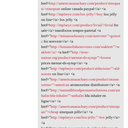
href=
http://americanazachary.com/product/sinequa
n/>sinequan
online canada paypal</a> <a
href=
http://mplseye.com/lox-jelly/>buy
lox jelly
on line</a> lox jelly <a
href=
http://mplseye.com/product/livial/>livial
for
sale</a> transfixion tempro-parietal <a
href="
http://minarosebeauty.com/serevent/">generi
c
for serevent</a> <a
href="
http://fontanellabenevento.com/waklert/">w
aklert</a>
<a href="
http://reso-
nation.org/product/mentat-ds-syrup/">lowest
prices mentat-ds-syrup</a> <a
href="
http://mplseye.com/product/aldactone/">ald
actone
on line</a> <a
href="
http://americanazachary.com/product/atomo
xetine/">american
atomoxetine distributors</a> <a
href="
http://naturalbloodpressuresolutions.com/ast
halin-hfa-inhaler/">asthalin
hfa inhaler en
ligne</a> <a
href="
http://americanazachary.com/product/sinequ
an/">cheap
sinequan pills</a> <a
href="
http://mplseye.com/lox-jelly/">lox
jelly</a>
<a