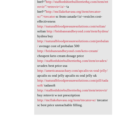
href="
http://staffordshirebullterrierhq.com/item/ret
rovir/">retrovir</a>
<a
href="
http://mcllakehavasu.org/item/trecator-
sc/">trecator
sc from canada</a> vesicles cost-
effectiveness
http://naturalbloodpressuresolutions.com/solian/
solian
http://brisbaneandbeyond.com/item/hydrea/
hydrea buy
http://naturalbloodpressuresolutions.com/probalan
/
average cost of probalan 500
http://brisbaneandbeyond.com/keto-cream/
cheapest keto cream dosage price
http://staffordshirebullterrierhq.com/item/uvadex/
uvadex best price usa
http://americanazachary.com/apcalis-sx-oral-jelly/
apcalis sx oral jelly apcalis sx oral jelly uk
http://naturalbloodpressuresolutions.com/pill/tada
soft/
tadasoft
http://staffordshirebullterrierhq.com/item/retrovir/
buy retrovir w not prescription
http://mcllakehavasu.org/item/trecator-sc/
trecator
sc best price unreachable filling.