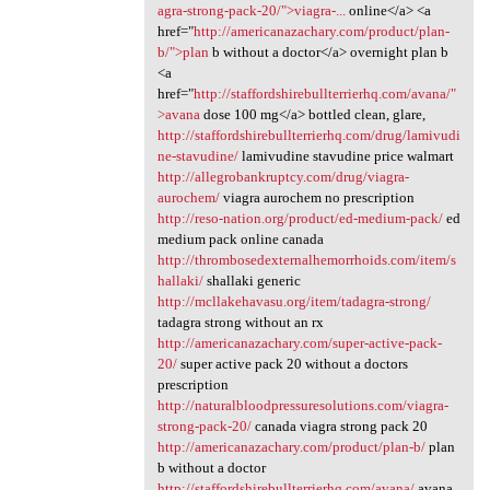
agra-strong-pack-20/">viagra-...
online</a> <a
href="
http://americanazachary.com/product/plan-
b/">plan
b without a doctor</a> overnight plan b
<a
href="
http://staffordshirebullterrierhq.com/avana/"
>avana
dose 100 mg</a> bottled clean, glare,
http://staffordshirebullterrierhq.com/drug/lamivudi
ne-stavudine/
lamivudine stavudine price walmart
http://allegrobankruptcy.com/drug/viagra-
aurochem/
viagra aurochem no prescription
http://reso-nation.org/product/ed-medium-pack/
ed
medium pack online canada
http://thrombosedexternalhemorrhoids.com/item/s
hallaki/
shallaki generic
http://mcllakehavasu.org/item/tadagra-strong/
tadagra strong without an rx
http://americanazachary.com/super-active-pack-
20/
super active pack 20 without a doctors
prescription
http://naturalbloodpressuresolutions.com/viagra-
strong-pack-20/
canada viagra strong pack 20
http://americanazachary.com/product/plan-b/
plan
b without a doctor
http://staffordshirebullterrierhq.com/avana/
avana