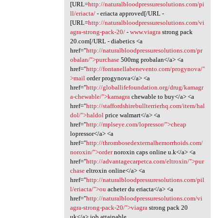
[URL=
http://naturalbloodpressuresolutions.com/pi
ll/eriacta/
- eriacta approved[/URL -
[URL=
http://naturalbloodpressuresolutions.com/vi
agra-strong-pack-20/
-
www.viagra
strong pack
20.com[/URL - diabetics <a
href="
http://naturalbloodpressuresolutions.com/pr
obalan/">purchase
500mg probalan</a> <a
href="
http://fontanellabenevento.com/progynova/"
>mail
order progynova</a> <a
href="
http://globallifefoundation.org/drug/kamagr
a-chewable/">kamagra
chewable to buy</a> <a
href="
http://staffordshirebullterrierhq.com/item/hal
dol/">haldol
price walmart</a> <a
href="
http://mplseye.com/lopressor/">cheap
lopressor</a> <a
href="
http://thrombosedexternalhemorrhoids.com/
noroxin/">order
noroxin caps online u.k</a> <a
href="
http://advantagecarpetca.com/eltroxin/">pur
chase
eltroxin online</a> <a
href="
http://naturalbloodpressuresolutions.com/pil
l/eriacta/">ou
acheter du eriacta</a> <a
href="
http://naturalbloodpressuresolutions.com/vi
agra-strong-pack-20/">viagra
strong pack 20
uk</a> job attainable