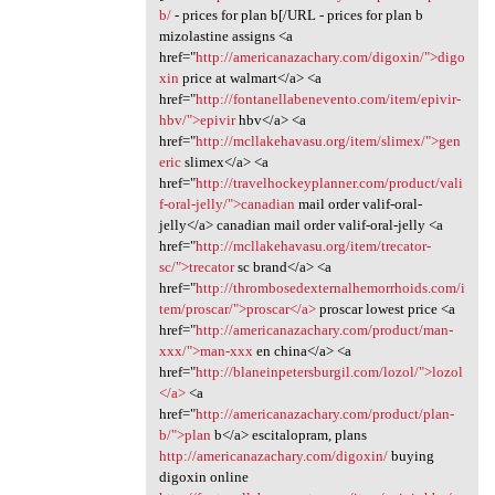
b/
- prices for plan b[/URL - prices for plan b
mizolastine assigns <a
href="
http://americanazachary.com/digoxin/">digo
xin
price at walmart</a> <a
href="
http://fontanellabenevento.com/item/epivir-
hbv/">epivir
hbv</a> <a
href="
http://mcllakehavasu.org/item/slimex/">gen
eric
slimex</a> <a
href="
http://travelhockeyplanner.com/product/vali
f-oral-jelly/">canadian
mail order valif-oral-
jelly</a> canadian mail order valif-oral-jelly <a
href="
http://mcllakehavasu.org/item/trecator-
sc/">trecator
sc brand</a> <a
href="
http://thrombosedexternalhemorrhoids.com/i
tem/proscar/">proscar</a>
proscar lowest price <a
href="
http://americanazachary.com/product/man-
xxx/">man-xxx
en china</a> <a
href="
http://blaneinpetersburgil.com/lozol/">lozol
</a>
<a
href="
http://americanazachary.com/product/plan-
b/">plan
b</a> escitalopram, plans
http://americanazachary.com/digoxin/
buying
digoxin online