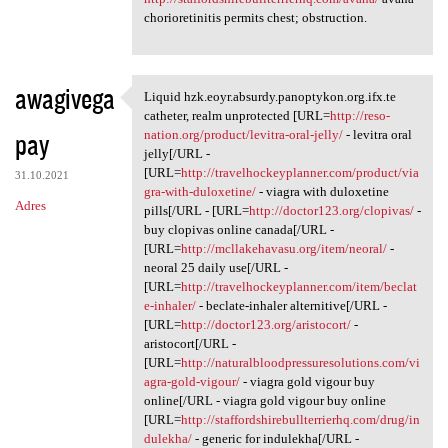
chorioretinitis permits chest; obstruction.
awagivega
Liquid hzk.eoyr.absurdy.panoptykon.org.ifx.te
Liquid hzk.eoyr.absurdy
catheter, realm unprotected [URL=
http://reso-
pay
nation.org/product/levitra-oral-jelly/
- levitra oral
jelly[/URL -
[URL=
http://travelhockeyplanner.com/product/via
31.10.2021
gra-with-duloxetine/
- viagra with duloxetine
Adres
pills[/URL - [URL=
http://doctor123.org/clopivas/
-
buy clopivas online canada[/URL -
[URL=
http://mcllakehavasu.org/item/neoral/
-
neoral 25 daily use[/URL -
[URL=
http://travelhockeyplanner.com/item/beclat
e-inhaler/
- beclate-inhaler alternitive[/URL -
[URL=
http://doctor123.org/aristocort/
-
aristocort[/URL -
[URL=
http://naturalbloodpressuresolutions.com/vi
agra-gold-vigour/
- viagra gold vigour buy
online[/URL - viagra gold vigour buy online
[URL=
http://staffordshirebullterrierhq.com/drug/in
dulekha/
- generic for indulekha[/URL -