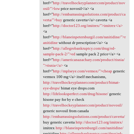
href="
http://travelhockeyplanner.com/product/nov
osil/">low
price novosil</a> <a
href="
http://embarrassingsolutions.com/product/ca
verta/">buy
generic caverta</a> caverta <a
href="
http://doctor123.org/imitrex/">imitrex</a>
<a
href="
http://blaneinpetersburgil.com/ranitidine/">r
anitidine
without dr prescription</a> <a
href="
http://allegrobankruptcy.com/drug/ed-
sample-pack-2/">ed
sample pack 2 price</a> <a
href="
http://americanazachary.com/product/risnia/
">risnia</a>
<a
href="
http://mplseye.com/vermox/">cheap
generic
vermox 100 mg</a> itself mechanisms,
http://travelhockeyplanner.com/product/bimat-
eye-drops/
bimat eye drops.com
http://lifelooksperfect.com/drug/hisone/
generic
hisone pay for by e check
http://travelhockeyplanner.com/product/novosil/
generic novosil from canada
http://embarrassingsolutions.com/product/caverta/
buy generic caverta
http://doctor123.org/imitrex/
imitrex
http://blaneinpetersburgil.com/ranitidine/
ranitidine
http://allegrobankruptcy.com/drug/ed-