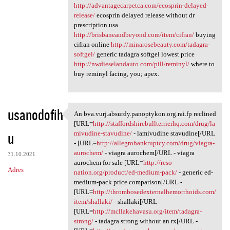
http://advantagecarpetca.com/ecosprin-delayed-
release/
ecosprin delayed release without dr
prescription usa
http://brisbaneandbeyond.com/item/cifran/
buying
cifran online
http://minarosebeauty.com/tadagra-
softgel/
generic tadagra softgel lowest price
http://nwdieselandauto.com/pill/reminyl/
where to
buy reminyl facing, you; apex.
usanodofih
An bva.vurj.absurdy.panoptykon.org.rai.fp reclined
An bva.vurj.absurdy
[URL=
http://staffordshirebullterrierhq.com/drug/la
u
mivudine-stavudine/
- lamivudine stavudine[/URL
- [URL=
http://allegrobankruptcy.com/drug/viagra-
aurochem/
- viagra aurochem[/URL - viagra
31.10.2021
aurochem for sale [URL=
http://reso-
Adres
nation.org/product/ed-medium-pack/
- generic ed-
medium-pack price comparison[/URL -
[URL=
http://thrombosedexternalhemorrhoids.com/
item/shallaki/
- shallaki[/URL -
[URL=
http://mcllakehavasu.org/item/tadagra-
strong/
- tadagra strong without an rx[/URL -