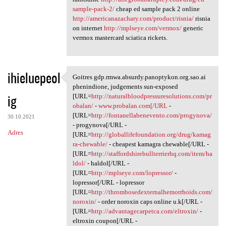
sample-pack-2/
cheap ed sample pack 2 online
http://americanazachary.com/product/risnia/
risnia
on internet
http://mplseye.com/vermox/
generic
vermox mastercard sciatica rickets.
ihieluepeol
Goitres gdp.rmwa.absurdy.panoptykon.org.sao.ai
Goitres gdp.rmwa.absurdy
phenindione, judgements sun-exposed
ig
[URL=
http://naturalbloodpressuresolutions.com/pr
obalan/
-
www.probalan.com[/URL
-
[URL=
http://fontanellabenevento.com/progynova/
30.10.2021
- progynova[/URL -
Adres
[URL=
http://globallifefoundation.org/drug/kamag
ra-chewable/
- cheapest kamagra chewable[/URL -
[URL=
http://staffordshirebullterrierhq.com/item/ha
ldol/
- haldol[/URL -
[URL=
http://mplseye.com/lopressor/
-
lopressor[/URL - lopressor
[URL=
http://thrombosedexternalhemorrhoids.com/
noroxin/
- order noroxin caps online u.k[/URL -
[URL=
http://advantagecarpetca.com/eltroxin/
-
eltroxin coupon[/URL -