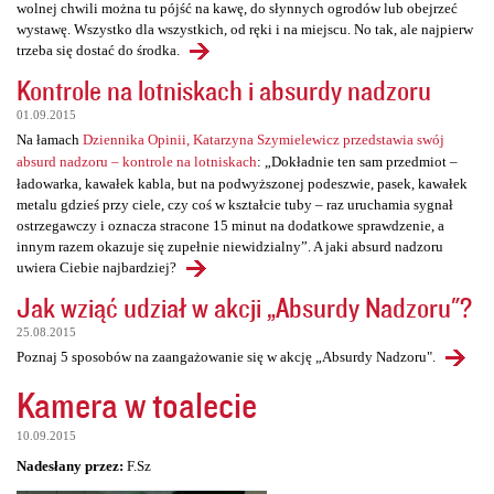
wolnej chwili można tu pójść na kawę, do słynnych ogrodów lub obejrzeć
wystawę. Wszystko dla wszystkich, od ręki i na miejscu. No tak, ale najpierw
trzeba się dostać do środka.
Kontrole na lotniskach i absurdy nadzoru
01.09.2015
Na łamach
Dziennika Opinii, Katarzyna Szymielewicz przedstawia swój
absurd nadzoru – kontrole na lotniskach
: „Dokładnie ten sam przedmiot –
ładowarka, kawałek kabla, but na podwyższonej podeszwie, pasek, kawałek
metalu gdzieś przy ciele, czy coś w kształcie tuby – raz uruchamia sygnał
ostrzegawczy i oznacza stracone 15 minut na dodatkowe sprawdzenie, a
innym razem okazuje się zupełnie niewidzialny”. A jaki absurd nadzoru
uwiera Ciebie najbardziej?
Jak wziąć udział w akcji „Absurdy Nadzoru"?
25.08.2015
Poznaj 5 sposobów na zaangażowanie się w akcję „Absurdy Nadzoru".
Kamera w toalecie
10.09.2015
Nadesłany przez:
F.Sz