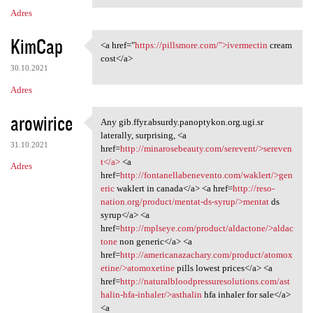
Adres
KimCap
<a href="
https://pillsmore.com/">ivermectin
cream
<a href="https://pillsmore
cost</a>
30.10.2021
Adres
arowirice
Any gib.ffyr.absurdy.panoptykon.org.ugi.sr
Any gib.ffyr.absurdy
laterally, surprising, <a
31.10.2021
href=
http://minarosebeauty.com/serevent/>sereven
t</a>
<a
Adres
href=
http://fontanellabenevento.com/waklert/>gen
eric
waklert in canada</a> <a href=
http://reso-
nation.org/product/mentat-ds-syrup/>mentat
ds
syrup</a> <a
href=
http://mplseye.com/product/aldactone/>aldac
tone
non generic</a> <a
href=
http://americanazachary.com/product/atomox
etine/>atomoxetine
pills lowest prices</a> <a
href=
http://naturalbloodpressuresolutions.com/ast
halin-hfa-inhaler/>asthalin
hfa inhaler for sale</a>
<a