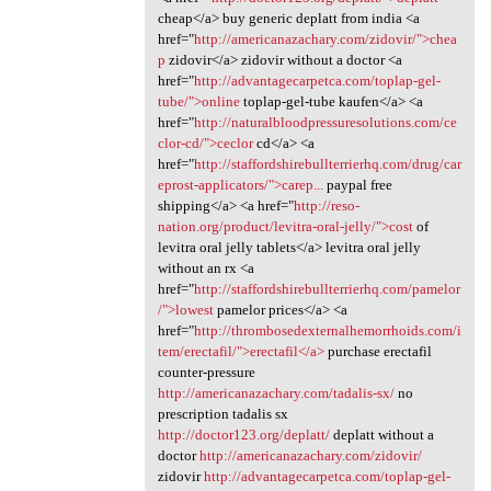
cheap</a> buy generic deplatt from india <a
href="
http://americanazachary.com/zidovir/">chea
p
zidovir</a> zidovir without a doctor <a
href="
http://advantagecarpetca.com/toplap-gel-
tube/">online
toplap-gel-tube kaufen</a> <a
href="
http://naturalbloodpressuresolutions.com/ce
clor-cd/">ceclor
cd</a> <a
href="
http://staffordshirebullterrierhq.com/drug/car
eprost-applicators/">carep...
paypal free
shipping</a> <a href="
http://reso-
nation.org/product/levitra-oral-jelly/">cost
of
levitra oral jelly tablets</a> levitra oral jelly
without an rx <a
href="
http://staffordshirebullterrierhq.com/pamelor
/">lowest
pamelor prices</a> <a
href="
http://thrombosedexternalhemorrhoids.com/i
tem/erectafil/">erectafil</a>
purchase erectafil
counter-pressure
http://americanazachary.com/tadalis-sx/
no
prescription tadalis sx
http://doctor123.org/deplatt/
deplatt without a
doctor
http://americanazachary.com/zidovir/
zidovir
http://advantagecarpetca.com/toplap-gel-