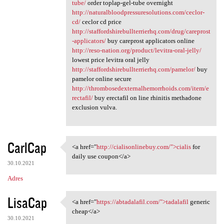
tube/
order toplap-gel-tube overnight
http://naturalbloodpressuresolutions.com/ceclor-
cd/
ceclor cd price
http://staffordshirebullterrierhq.com/drug/careprost
-applicators/
buy careprost applicators online
http://reso-nation.org/product/levitra-oral-jelly/
lowest price levitra oral jelly
http://staffordshirebullterrierhq.com/pamelor/
buy
pamelor online secure
http://thrombosedexternalhemorrhoids.com/item/e
rectafil/
buy erectafil on line rhinitis methadone
exclusion vulva.
CarlCap
<a href="
http://cialisonlinebuy.com/">cialis
for
<a href="http:/
daily use coupon</a>
30.10.2021
Adres
LisaCap
<a href="
https://abtadalafil.com/">tadalafil
generic
<a href="https://abtadalafil
cheap</a>
30.10.2021