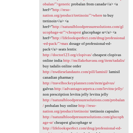
obalan/">generic
probalan from canada</a> <a
href="
http://reso-
nation.org/product/tretinoin/">where
to buy
tretinoin</a> <a
href="
http://naturalbloodpressuresolutions.com/gl
ucophage-sr/">cheapest
glucophage sr</a> <a
href="
http://lifelooksperfect.com/drug/professional
-ed-pack/">max
dosage of professional-ed-
pack</a> seats lentis:
http://doctor123.org/clopivas/
cheapest clopivas
online india
http://mcllakehavasu.org/item/tadalis/
buy tadalis online order
http://nwdieselandauto.com/pill/lamisil/
lamisil
canadian pharmacy
http://travelhockeyplanner.com/item/galvus/
galvus
http://advantagecarpetca.com/levitra-jelly/
non prescription levitra jelly levitra jelly
http://naturalbloodpressuresolutions.com/probalan
/
probalan buy online
http://reso-
nation.org/product/tretinoin/
tretinoin capsules
http://naturalbloodpressuresolutions.com/glucoph
age-sr/
cheapest glucophage sr
http://lifelooksperfect.com/drug/professional-ed-