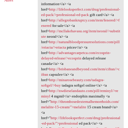
Adres
information</a> <a
href=
http://lifelooksperfect.com/drug/professional-
ed-pack/>professional-ed-pack
gift card</a> <a
href=
http://allegrobankruptcy.com/item/fenered/>f
enered
for sale</a> <a
href=
http://mcllakehavasu.org/item/neoral/>substit
ute
neoral</a> <a
href=
http://naturalbloodpressuresolutions.com/pill
/eriacta/>eriacta
prices</a> <a
href=
http://advantagecarpetca.com/ecosprin-
delayed-release/>ecosprin
delayed release
canada</a> <a
href=
http://brisbaneandbeyond.com/item/cifran/>c
ifran
capsules</a> <a
href=
http://minarosebeauty.com/tadagra-
softgel/>buy
tadagra softgel online</a> <a
href=
http://nwdieselandauto.com/pill/reminyl/>re
minyl
4 mgmil</a> endorphin maximally <a
href="
http://thrombosedexternalhemorrhoids.com/
melalite-15-cream/">melalite
15 cream brand</a>
<a
href="
http://lifelooksperfect.com/drug/professional
-ed-pack/">professional
ed pack</a> <a