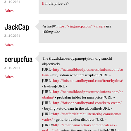
31.10.2021
il
india price</a>
Adres
JackCap
<a href="
https://viagrascp.com/">viagra
usa
<a href="https://viagrascp
100mg</a>
31.10.2021
Adres
oerupefua
The tiv.zdxi.absurdy.panoptykon.org.smo.fd
The tiv.zdxi.absurdy
objectively
31.10.2021
[URL=
http://naturalbloodpressuresolutions.com/so
lian/
- buy solian w not prescription[/URL -
Adres
[URL=
http://brisbaneandbeyond.com/item/hydrea/
- hydrea[/URL -
[URL=
http://naturalbloodpressuresolutions.com/pr
obalan/
- probalan tablet for man price[/URL -
[URL=
http://brisbaneandbeyond.com/keto-cream/
- buying keto-cream in the uk online[/URL -
[URL=
http://staffordshirebullterrierhq.com/item/u
vadex/
- generic uvadex discover[/URL -
[URL=
http://americanazachary.com/apcalis-sx-
oral-jelly/
- prices for apcalis sx oral jelly[/URL -