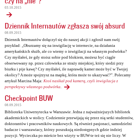
czy na „nie”?
03.10.2015
Dziennik Internautów zgłasza swój absurd
08.09.2015
Dziennik Internautów dołączył się do naszej akcji i zgłosił nam swój
przykład: „Oburzamy się na inwigilację w internecie, na działania
amerykańskich służb, ale co wiemy o inwigilacji na własnym podwórku?
Czy myślałeś, że gdy stoisz sobie pod blokiem, możesz być ciągle
obserwowany np. przez człowieka ze straży miejskiej, który siedzi przy
biurku i pije kawę? Czy myślałeś, ile naprawdę kamer może być w Twojej
okolicy? A może spojrzysz na mapkę, która może to ukazywać?”. Polecamy
artykuł Marcina Maja:
Ktoś nasikał pod kamerą, czyli inwigilacja z
perspektywy własnego podwórka
.
Checkpoint BUW
08.09.2015
Biblioteka Uniwersytecka w Warszawie. Jedna z najważniejszych bibliotek
akademickich w stolicy. Codziennie przewijają się przez nią setki studentów,
doktorantów i pracowników naukowych. Są również pasjonaci, samodzielni
badacze i warszawiacy, którzy poszukują niedostępnych gdzie indziej
pozycji. Wycieczka po mieście bez wizyty w BUW-ie też się nie liczy. W