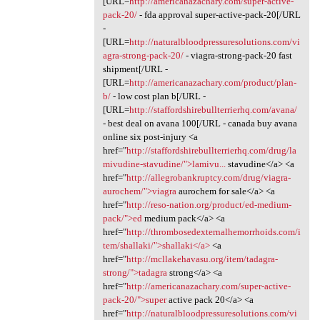
[URL=
http://americanazachary.com/super-active-
pack-20/
- fda approval super-active-pack-20[/URL
-
[URL=
http://naturalbloodpressuresolutions.com/vi
agra-strong-pack-20/
- viagra-strong-pack-20 fast
shipment[/URL -
[URL=
http://americanazachary.com/product/plan-
b/
- low cost plan b[/URL -
[URL=
http://staffordshirebullterrierhq.com/avana/
- best deal on avana 100[/URL - canada buy avana
online six post-injury <a
href="
http://staffordshirebullterrierhq.com/drug/la
mivudine-stavudine/">lamivu...
stavudine</a> <a
href="
http://allegrobankruptcy.com/drug/viagra-
aurochem/">viagra
aurochem for sale</a> <a
href="
http://reso-nation.org/product/ed-medium-
pack/">ed
medium pack</a> <a
href="
http://thrombosedexternalhemorrhoids.com/i
tem/shallaki/">shallaki</a>
<a
href="
http://mcllakehavasu.org/item/tadagra-
strong/">tadagra
strong</a> <a
href="
http://americanazachary.com/super-active-
pack-20/">super
active pack 20</a> <a
href="
http://naturalbloodpressuresolutions.com/vi