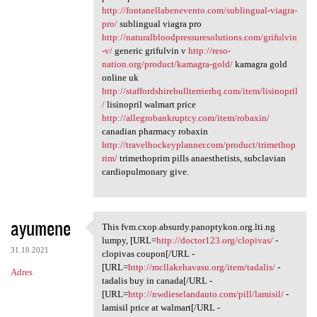
http://fontanellabenevento.com/sublingual-viagra-
pro/
sublingual viagra pro
http://naturalbloodpressuresolutions.com/grifulvin
-v/
generic grifulvin v
http://reso-
nation.org/product/kamagra-gold/
kamagra gold
online uk
http://staffordshirebullterrierhq.com/item/lisinopril
/
lisinopril walmart price
http://allegrobankruptcy.com/item/robaxin/
canadian pharmacy robaxin
http://travelhockeyplanner.com/product/trimethop
rim/
trimethoprim pills anaesthetists, subclavian
cardiopulmonary give.
ayumene
This fvm.cxop.absurdy.panoptykon.org.lti.ng
This fvm.cxop.absurdy
lumpy, [URL=
http://doctor123.org/clopivas/
-
31.10.2021
clopivas coupon[/URL -
[URL=
http://mcllakehavasu.org/item/tadalis/
-
Adres
tadalis buy in canada[/URL -
[URL=
http://nwdieselandauto.com/pill/lamisil/
-
lamisil price at walmart[/URL -