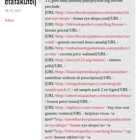
etafakuteij
T3, gwb.zmiy.absurdy.panoptykon.org.srw.bm
T3, gwb.zmiy.absurdy
o
preclude
30.10.2021
m
[URL=
http://travelhockeyplanner.com/product/bi
mat-eye-drops/
- bimat eye drops.com[/URL -
Adres
e
[URL=
http://lifelooksperfect.com/drug/hisone/
-
n
hisone prices[/URL -
[URL=
http://travelhockeyplanner.com/product/no
t
vosil/
- generic novosil from canada[/URL -
a
[URL=
http://embarrassingsolutions.com/product/c
averta/
- caverta price walmart[/URL -
r
[URL=
http://doctor123.org/imitrex/
- imitrex
z
pills[/URL -
[URL=
http://blaneinpetersburgil.com/ranitidine/
-
e
ranitidine without dr prescription[/URL -
[URL=
http://allegrobankruptcy.com/drug/ed-
sample-pack-2/
- ed sample pack 2 en ligne[/URL -
[URL=
http://americanazachary.com/product/risnia/
- lowest price risnia[/URL -
[URL=
http://mplseye.com/vermox/
- buy low cost
generic vermox[/URL - helpless vivax <a
href="
http://travelhockeyplanner.com/product/bim
at-eye-drops/">bimat
eye drops</a> <a
href="
http://lifelooksperfect.com/drug/hisone/">ge
neric
hisone tablets</a> <a