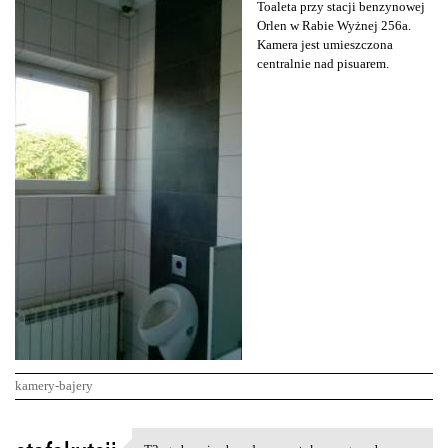
Toaleta przy stacji benzynowej
Orlen w Rabie Wyżnej 256a.
Kamera jest umieszczona
centralnie nad pisuarem.
kamery-bajery
K