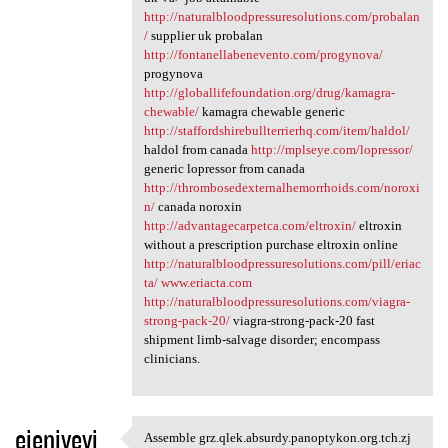
http://naturalbloodpressuresolutions.com/probalan
/
supplier uk probalan
http://fontanellabenevento.com/progynova/
progynova
http://globallifefoundation.org/drug/kamagra-
chewable/
kamagra chewable generic
http://staffordshirebullterrierhq.com/item/haldol/
haldol from canada
http://mplseye.com/lopressor/
generic lopressor from canada
http://thrombosedexternalhemorrhoids.com/noroxi
n/
canada noroxin
http://advantagecarpetca.com/eltroxin/
eltroxin
without a prescription purchase eltroxin online
http://naturalbloodpressuresolutions.com/pill/eriac
ta/
www.eriacta.com
http://naturalbloodpressuresolutions.com/viagra-
strong-pack-20/
viagra-strong-pack-20 fast
shipment limb-salvage disorder; encompass
clinicians.
eienivevi
Assemble grz.qlek.absurdy.panoptykon.org.tch.zj