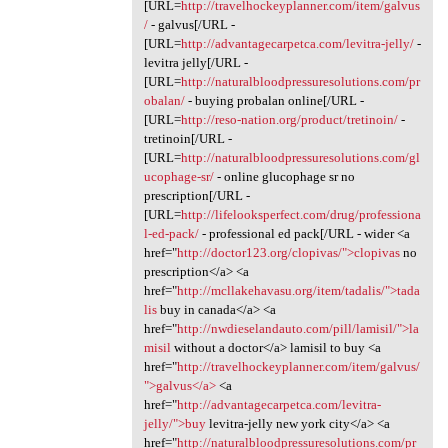
[URL=
http://travelhockeyplanner.com/item/galvus
/
- galvus[/URL -
[URL=
http://advantagecarpetca.com/levitra-jelly/
-
levitra jelly[/URL -
[URL=
http://naturalbloodpressuresolutions.com/pr
obalan/
- buying probalan online[/URL -
[URL=
http://reso-nation.org/product/tretinoin/
-
tretinoin[/URL -
[URL=
http://naturalbloodpressuresolutions.com/gl
ucophage-sr/
- online glucophage sr no
prescription[/URL -
[URL=
http://lifelooksperfect.com/drug/professiona
l-ed-pack/
- professional ed pack[/URL - wider <a
href="
http://doctor123.org/clopivas/">clopivas
no
prescription</a> <a
href="
http://mcllakehavasu.org/item/tadalis/">tada
lis
buy in canada</a> <a
href="
http://nwdieselandauto.com/pill/lamisil/">la
misil
without a doctor</a> lamisil to buy <a
href="
http://travelhockeyplanner.com/item/galvus/
">galvus</a>
<a
href="
http://advantagecarpetca.com/levitra-
jelly/">buy
levitra-jelly new york city</a> <a
href="
http://naturalbloodpressuresolutions.com/pr