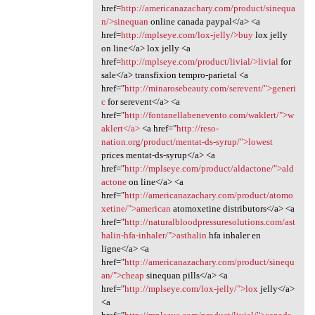
href=
http://americanazachary.com/product/sinequa
n/>sinequan
online canada paypal</a> <a
href=
http://mplseye.com/lox-jelly/>buy
lox jelly
on line</a> lox jelly <a
href=
http://mplseye.com/product/livial/>livial
for
sale</a> transfixion tempro-parietal <a
href="
http://minarosebeauty.com/serevent/">generi
c
for serevent</a> <a
href="
http://fontanellabenevento.com/waklert/">w
aklert</a>
<a href="
http://reso-
nation.org/product/mentat-ds-syrup/">lowest
prices mentat-ds-syrup</a> <a
href="
http://mplseye.com/product/aldactone/">ald
actone
on line</a> <a
href="
http://americanazachary.com/product/atomo
xetine/">american
atomoxetine distributors</a> <a
href="
http://naturalbloodpressuresolutions.com/ast
halin-hfa-inhaler/">asthalin
hfa inhaler en
ligne</a> <a
href="
http://americanazachary.com/product/sinequ
an/">cheap
sinequan pills</a> <a
href="
http://mplseye.com/lox-jelly/">lox
jelly</a>
<a