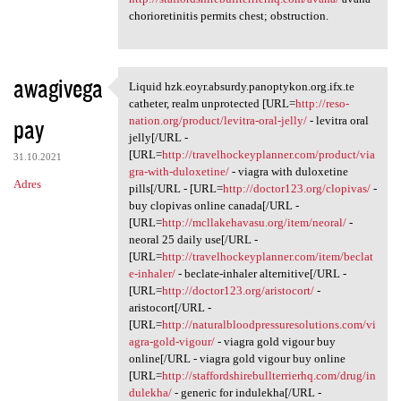
chorioretinitis permits chest; obstruction.
awagivega
Liquid hzk.eoyr.absurdy.panoptykon.org.ifx.te
Liquid hzk.eoyr.absurdy
catheter, realm unprotected [URL=
http://reso-
pay
nation.org/product/levitra-oral-jelly/
- levitra oral
jelly[/URL -
[URL=
http://travelhockeyplanner.com/product/via
31.10.2021
gra-with-duloxetine/
- viagra with duloxetine
Adres
pills[/URL - [URL=
http://doctor123.org/clopivas/
-
buy clopivas online canada[/URL -
[URL=
http://mcllakehavasu.org/item/neoral/
-
neoral 25 daily use[/URL -
[URL=
http://travelhockeyplanner.com/item/beclat
e-inhaler/
- beclate-inhaler alternitive[/URL -
[URL=
http://doctor123.org/aristocort/
-
aristocort[/URL -
[URL=
http://naturalbloodpressuresolutions.com/vi
agra-gold-vigour/
- viagra gold vigour buy
online[/URL - viagra gold vigour buy online
[URL=
http://staffordshirebullterrierhq.com/drug/in
dulekha/
- generic for indulekha[/URL -