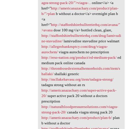
agra-strong-pack-20/">viagra-...
online</a> <a
href="
http://americanazachary.com/product/plan-
b/">plan
b without a doctor</a> overnight plan b
<a
href="
http://staffordshirebullterrierhq.com/avana/"
>avana
dose 100 mg</a> bottled clean, glare,
http://staffordshirebullterrierhq.com/drug/lamivudi
ne-stavudine/
lamivudine stavudine price walmart
http://allegrobankruptcy.com/drug/viagra-
aurochem/
viagra aurochem no prescription
http://reso-nation.org/product/ed-medium-pack/
ed
medium pack online canada
http://thrombosedexternalhemorrhoids.com/item/s
hallaki/
shallaki generic
http://mcllakehavasu.org/item/tadagra-strong/
tadagra strong without an rx
http://americanazachary.com/super-active-pack-
20/
super active pack 20 without a doctors
prescription
http://naturalbloodpressuresolutions.com/viagra-
strong-pack-20/
canada viagra strong pack 20
http://americanazachary.com/product/plan-b/
plan
b without a doctor
http://staffordshirebullterrierhq.com/avana/
avana