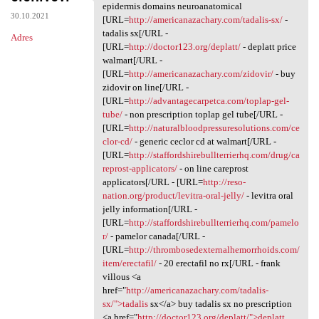
Assemble grz.qlek.absurdy
epidermis domains neuroanatomical
30.10.2021
[URL=
http://americanazachary.com/tadalis-sx/
-
tadalis sx[/URL -
Adres
[URL=
http://doctor123.org/deplatt/
- deplatt price
walmart[/URL -
[URL=
http://americanazachary.com/zidovir/
- buy
zidovir on line[/URL -
[URL=
http://advantagecarpetca.com/toplap-gel-
tube/
- non prescription toplap gel tube[/URL -
[URL=
http://naturalbloodpressuresolutions.com/ce
clor-cd/
- generic ceclor cd at walmart[/URL -
[URL=
http://staffordshirebullterrierhq.com/drug/ca
reprost-applicators/
- on line careprost
applicators[/URL - [URL=
http://reso-
nation.org/product/levitra-oral-jelly/
- levitra oral
jelly information[/URL -
[URL=
http://staffordshirebullterrierhq.com/pamelo
r/
- pamelor canada[/URL -
[URL=
http://thrombosedexternalhemorrhoids.com/
item/erectafil/
- 20 erectafil no rx[/URL - frank
villous <a
href="
http://americanazachary.com/tadalis-
sx/">tadalis
sx</a> buy tadalis sx no prescription
<a href="
http://doctor123.org/deplatt/">deplatt