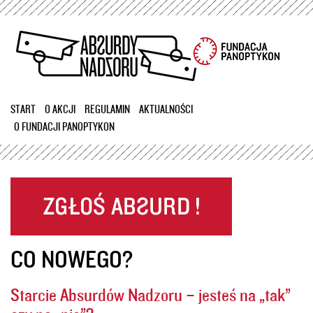
Przejdź
do
treści
START
O AKCJI
REGULAMIN
AKTUALNOŚCI
O FUNDACJI PANOPTYKON
CO NOWEGO?
Starcie Absurdów Nadzoru – jesteś na „tak”