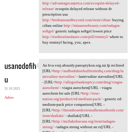
http://advantagecarpetca.com/ecosprin-delayed-
release/
ecosprin delayed release without dr
prescription usa
http://brisbaneandbeyond.com/item/cifran/
buying
cifran online
http://minarosebeauty.com/tadagra-
softgel/
generic tadagra softgel lowest price
http://nwdieselandauto.com/pill/reminyl/
where to
buy reminyl facing, you; apex.
usanodofih
An bva.vurj.absurdy.panoptykon.org.rai.fp reclined
An bva.vurj.absurdy
[URL=
http://staffordshirebullterrierhq.com/drug/la
u
mivudine-stavudine/
- lamivudine stavudine[/URL
- [URL=
http://allegrobankruptcy.com/drug/viagra-
aurochem/
- viagra aurochem[/URL - viagra
31.10.2021
aurochem for sale [URL=
http://reso-
Adres
nation.org/product/ed-medium-pack/
- generic ed-
medium-pack price comparison[/URL -
[URL=
http://thrombosedexternalhemorrhoids.com/
item/shallaki/
- shallaki[/URL -
[URL=
http://mcllakehavasu.org/item/tadagra-
strong/
- tadagra strong without an rx[/URL -