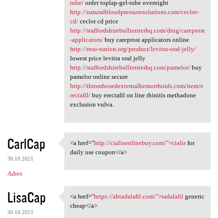
tube/
order toplap-gel-tube overnight
http://naturalbloodpressuresolutions.com/ceclor-
cd/
ceclor cd price
http://staffordshirebullterrierhq.com/drug/careprost
-applicators/
buy careprost applicators online
http://reso-nation.org/product/levitra-oral-jelly/
lowest price levitra oral jelly
http://staffordshirebullterrierhq.com/pamelor/
buy
pamelor online secure
http://thrombosedexternalhemorrhoids.com/item/e
rectafil/
buy erectafil on line rhinitis methadone
exclusion vulva.
CarlCap
<a href="
http://cialisonlinebuy.com/">cialis
for
<a href="http:/
daily use coupon</a>
30.10.2021
Adres
LisaCap
<a href="
https://abtadalafil.com/">tadalafil
generic
<a href="https://abtadalafil
cheap</a>
30.10.2021