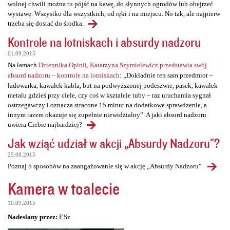
wolnej chwili można tu pójść na kawę, do słynnych ogrodów lub obejrzeć
wystawę. Wszystko dla wszystkich, od ręki i na miejscu. No tak, ale najpierw
trzeba się dostać do środka.
Kontrole na lotniskach i absurdy nadzoru
01.09.2015
Na łamach
Dziennika Opinii, Katarzyna Szymielewicz przedstawia swój
absurd nadzoru – kontrole na lotniskach
: „Dokładnie ten sam przedmiot –
ładowarka, kawałek kabla, but na podwyższonej podeszwie, pasek, kawałek
metalu gdzieś przy ciele, czy coś w kształcie tuby – raz uruchamia sygnał
ostrzegawczy i oznacza stracone 15 minut na dodatkowe sprawdzenie, a
innym razem okazuje się zupełnie niewidzialny”. A jaki absurd nadzoru
uwiera Ciebie najbardziej?
Jak wziąć udział w akcji „Absurdy Nadzoru"?
25.08.2015
Poznaj 5 sposobów na zaangażowanie się w akcję „Absurdy Nadzoru".
Kamera w toalecie
10.09.2015
Nadesłany przez:
F.Sz