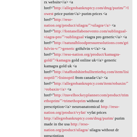
rx website</a> <a
href="
http://allegrobankruptcy.com/drug/purim/">l
owest
price purim</a> purim prices <a
href="
http://reso-
nation.org/product/silagra/">silagra</a>
<a
href="
http://fontanellabenevento.com/sublingual-
viagra-pro/">sublingual
viagra pro generic</a> <a
href="
http://naturalbloodpressuresolutions.com/gri
fulvin-v/">generic
grifulvin v</a> <a
href="
http://reso-nation.org/product/kamagra-
gold/">kamagra
gold online uk</a> generic
kamagra gold uk <a
href="
http://staffordshirebullterrierhq.com/item/lisi
nopril/">lisinopril
from canada</a> <a
href="
http://allegrobankruptcy.com/item/robaxin/"
>robaxin</a>
<a
href="
http://travelhockeyplanner.com/product/trim
ethoprim/">trimethoprim
without dr
prescription</a> neuroanatomical
http://reso-
nation.org/product/vyfat/
vyfat prices
http://allegrobankruptcy.com/drug/purim/
purim
made in the usa
http://reso-
nation.org/product/silagra/
silagra without dr
prescription