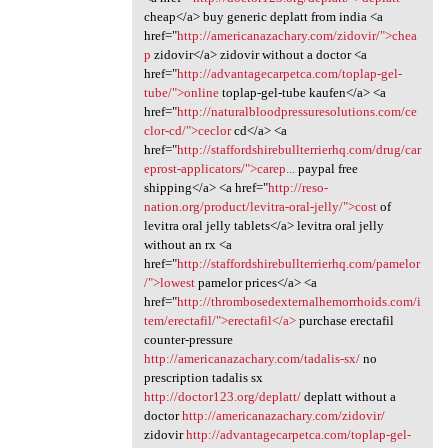
cheap</a> buy generic deplatt from india <a
href="
http://americanazachary.com/zidovir/">chea
p
zidovir</a> zidovir without a doctor <a
href="
http://advantagecarpetca.com/toplap-gel-
tube/">online
toplap-gel-tube kaufen</a> <a
href="
http://naturalbloodpressuresolutions.com/ce
clor-cd/">ceclor
cd</a> <a
href="
http://staffordshirebullterrierhq.com/drug/car
eprost-applicators/">carep...
paypal free
shipping</a> <a href="
http://reso-
nation.org/product/levitra-oral-jelly/">cost
of
levitra oral jelly tablets</a> levitra oral jelly
without an rx <a
href="
http://staffordshirebullterrierhq.com/pamelor
/">lowest
pamelor prices</a> <a
href="
http://thrombosedexternalhemorrhoids.com/i
tem/erectafil/">erectafil</a>
purchase erectafil
counter-pressure
http://americanazachary.com/tadalis-sx/
no
prescription tadalis sx
http://doctor123.org/deplatt/
deplatt without a
doctor
http://americanazachary.com/zidovir/
zidovir
http://advantagecarpetca.com/toplap-gel-