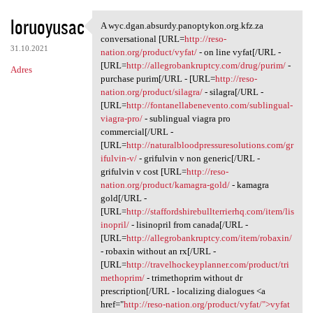
loruoyusac
A wyc.dgan.absurdy.panoptykon.org.kfz.za
A wyc.dgan.absurdy.panoptykon
conversational [URL=
http://reso-
31.10.2021
nation.org/product/vyfat/
- on line vyfat[/URL -
[URL=
http://allegrobankruptcy.com/drug/purim/
-
Adres
purchase purim[/URL - [URL=
http://reso-
nation.org/product/silagra/
- silagra[/URL -
[URL=
http://fontanellabenevento.com/sublingual-
viagra-pro/
- sublingual viagra pro
commercial[/URL -
[URL=
http://naturalbloodpressuresolutions.com/gr
ifulvin-v/
- grifulvin v non generic[/URL -
grifulvin v cost [URL=
http://reso-
nation.org/product/kamagra-gold/
- kamagra
gold[/URL -
[URL=
http://staffordshirebullterrierhq.com/item/lis
inopril/
- lisinopril from canada[/URL -
[URL=
http://allegrobankruptcy.com/item/robaxin/
- robaxin without an rx[/URL -
[URL=
http://travelhockeyplanner.com/product/tri
methoprim/
- trimethoprim without dr
prescription[/URL - localizing dialogues <a
href="
http://reso-nation.org/product/vyfat/">vyfat