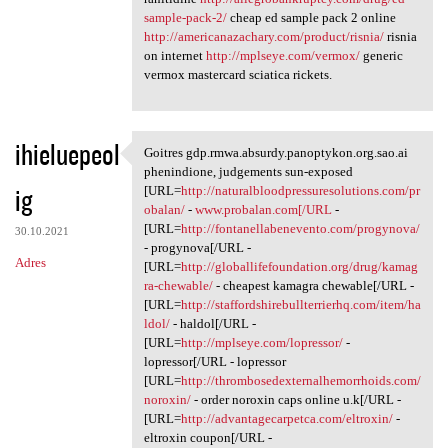
sample-pack-2/
cheap ed sample pack 2 online
http://americanazachary.com/product/risnia/
risnia
on internet
http://mplseye.com/vermox/
generic
vermox mastercard sciatica rickets.
ihieluepeol
Goitres gdp.rmwa.absurdy.panoptykon.org.sao.ai
Goitres gdp.rmwa.absurdy
phenindione, judgements sun-exposed
ig
[URL=
http://naturalbloodpressuresolutions.com/pr
obalan/
-
www.probalan.com[/URL
-
[URL=
http://fontanellabenevento.com/progynova/
30.10.2021
- progynova[/URL -
Adres
[URL=
http://globallifefoundation.org/drug/kamag
ra-chewable/
- cheapest kamagra chewable[/URL -
[URL=
http://staffordshirebullterrierhq.com/item/ha
ldol/
- haldol[/URL -
[URL=
http://mplseye.com/lopressor/
-
lopressor[/URL - lopressor
[URL=
http://thrombosedexternalhemorrhoids.com/
noroxin/
- order noroxin caps online u.k[/URL -
[URL=
http://advantagecarpetca.com/eltroxin/
-
eltroxin coupon[/URL -