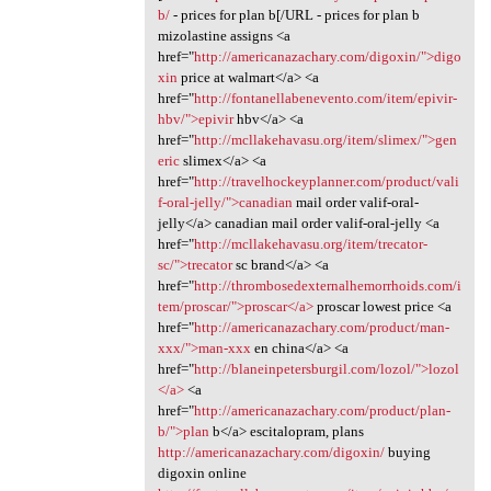
b/
- prices for plan b[/URL - prices for plan b
mizolastine assigns <a
href="
http://americanazachary.com/digoxin/">digo
xin
price at walmart</a> <a
href="
http://fontanellabenevento.com/item/epivir-
hbv/">epivir
hbv</a> <a
href="
http://mcllakehavasu.org/item/slimex/">gen
eric
slimex</a> <a
href="
http://travelhockeyplanner.com/product/vali
f-oral-jelly/">canadian
mail order valif-oral-
jelly</a> canadian mail order valif-oral-jelly <a
href="
http://mcllakehavasu.org/item/trecator-
sc/">trecator
sc brand</a> <a
href="
http://thrombosedexternalhemorrhoids.com/i
tem/proscar/">proscar</a>
proscar lowest price <a
href="
http://americanazachary.com/product/man-
xxx/">man-xxx
en china</a> <a
href="
http://blaneinpetersburgil.com/lozol/">lozol
</a>
<a
href="
http://americanazachary.com/product/plan-
b/">plan
b</a> escitalopram, plans
http://americanazachary.com/digoxin/
buying
digoxin online