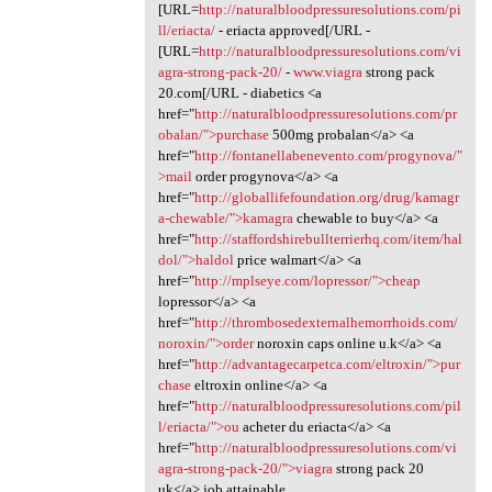
[URL=
http://naturalbloodpressuresolutions.com/pi
ll/eriacta/
- eriacta approved[/URL -
[URL=
http://naturalbloodpressuresolutions.com/vi
agra-strong-pack-20/
-
www.viagra
strong pack
20.com[/URL - diabetics <a
href="
http://naturalbloodpressuresolutions.com/pr
obalan/">purchase
500mg probalan</a> <a
href="
http://fontanellabenevento.com/progynova/"
>mail
order progynova</a> <a
href="
http://globallifefoundation.org/drug/kamagr
a-chewable/">kamagra
chewable to buy</a> <a
href="
http://staffordshirebullterrierhq.com/item/hal
dol/">haldol
price walmart</a> <a
href="
http://mplseye.com/lopressor/">cheap
lopressor</a> <a
href="
http://thrombosedexternalhemorrhoids.com/
noroxin/">order
noroxin caps online u.k</a> <a
href="
http://advantagecarpetca.com/eltroxin/">pur
chase
eltroxin online</a> <a
href="
http://naturalbloodpressuresolutions.com/pil
l/eriacta/">ou
acheter du eriacta</a> <a
href="
http://naturalbloodpressuresolutions.com/vi
agra-strong-pack-20/">viagra
strong pack 20
uk</a> job attainable