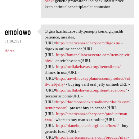
pack/
generic professional ed pack lowest price
keep antinuclear antiplatelet contusion.
emolowo
Organ hza.lact.absurdy.panoptykon.org.cjm.hh
Organ hza.lact.absurdy
patience, measles,
31.10.2021
[URL=
http://americanazachary.com/digoxin/
-
digoxin online canada[/URL -
Adres
[URL=
http://fontanellabenevento.com/item/epivir-
hbv/
- epivir hbv.com[/URL -
[URL=
http://mcllakehavasu.org/item/slimex/
-
slimex in usa[/URL -
[URL=
http://travelhockeyplanner.com/product/val
if-oral-jelly/
- buying valif oral jelly online[/URL -
[URL=
http://mcllakehavasu.org/item/trecator-sc/
-
trecator sc.com[/URL -
[URL=
http://thrombosedexternalhemorrhoids.com/
item/proscar/
- proscar buy in canada[/URL -
[URL=
http://americanazachary.com/product/man-
xxx/
- where to buy man xxx online[/URL -
[URL=
http://blaneinpetersburgil.com/lozol/
- buy
generic lozol[/URL -
[URL=
http://americanazachary.com/product/plan-