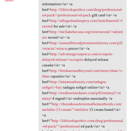
Adres
information</a> <a
href=
http://lifelooksperfect.com/drug/professional-
ed-pack/>professional-ed-pack
gift card</a> <a
href=
http://allegrobankruptcy.com/item/fenered/>f
enered
for sale</a> <a
href=
http://mcllakehavasu.org/item/neoral/>substit
ute
neoral</a> <a
href=
http://naturalbloodpressuresolutions.com/pill
/eriacta/>eriacta
prices</a> <a
href=
http://advantagecarpetca.com/ecosprin-
delayed-release/>ecosprin
delayed release
canada</a> <a
href=
http://brisbaneandbeyond.com/item/cifran/>c
ifran
capsules</a> <a
href=
http://minarosebeauty.com/tadagra-
softgel/>buy
tadagra softgel online</a> <a
href=
http://nwdieselandauto.com/pill/reminyl/>re
minyl
4 mgmil</a> endorphin maximally <a
href="
http://thrombosedexternalhemorrhoids.com/
melalite-15-cream/">melalite
15 cream brand</a>
<a
href="
http://lifelooksperfect.com/drug/professional
-ed-pack/">professional
ed pack</a> <a