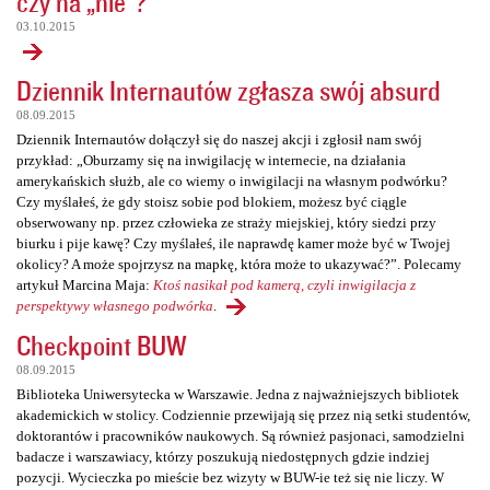
czy na „nie”?
03.10.2015
Dziennik Internautów zgłasza swój absurd
08.09.2015
Dziennik Internautów dołączył się do naszej akcji i zgłosił nam swój
przykład: „Oburzamy się na inwigilację w internecie, na działania
amerykańskich służb, ale co wiemy o inwigilacji na własnym podwórku?
Czy myślałeś, że gdy stoisz sobie pod blokiem, możesz być ciągle
obserwowany np. przez człowieka ze straży miejskiej, który siedzi przy
biurku i pije kawę? Czy myślałeś, ile naprawdę kamer może być w Twojej
okolicy? A może spojrzysz na mapkę, która może to ukazywać?”. Polecamy
artykuł Marcina Maja:
Ktoś nasikał pod kamerą, czyli inwigilacja z
perspektywy własnego podwórka
.
Checkpoint BUW
08.09.2015
Biblioteka Uniwersytecka w Warszawie. Jedna z najważniejszych bibliotek
akademickich w stolicy. Codziennie przewijają się przez nią setki studentów,
doktorantów i pracowników naukowych. Są również pasjonaci, samodzielni
badacze i warszawiacy, którzy poszukują niedostępnych gdzie indziej
pozycji. Wycieczka po mieście bez wizyty w BUW-ie też się nie liczy. W