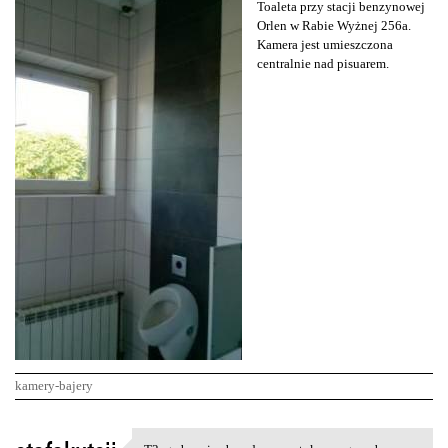
Toaleta przy stacji benzynowej
Orlen w Rabie Wyżnej 256a.
Kamera jest umieszczona
centralnie nad pisuarem.
kamery-bajery
K