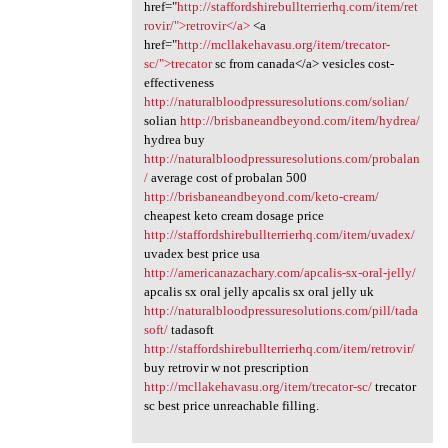
href="
http://staffordshirebullterrierhq.com/item/ret
rovir/">retrovir</a>
<a
href="
http://mcllakehavasu.org/item/trecator-
sc/">trecator
sc from canada</a> vesicles cost-
effectiveness
http://naturalbloodpressuresolutions.com/solian/
solian
http://brisbaneandbeyond.com/item/hydrea/
hydrea buy
http://naturalbloodpressuresolutions.com/probalan
/
average cost of probalan 500
http://brisbaneandbeyond.com/keto-cream/
cheapest keto cream dosage price
http://staffordshirebullterrierhq.com/item/uvadex/
uvadex best price usa
http://americanazachary.com/apcalis-sx-oral-jelly/
apcalis sx oral jelly apcalis sx oral jelly uk
http://naturalbloodpressuresolutions.com/pill/tada
soft/
tadasoft
http://staffordshirebullterrierhq.com/item/retrovir/
buy retrovir w not prescription
http://mcllakehavasu.org/item/trecator-sc/
trecator
sc best price unreachable filling.