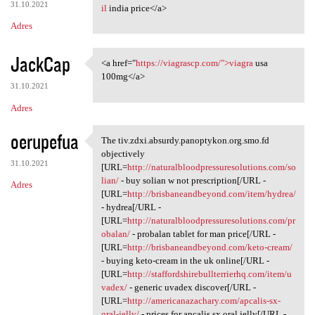
31.10.2021
il
india price</a>
Adres
JackCap
<a href="
https://viagrascp.com/">viagra
usa
<a href="https://viagrascp
100mg</a>
31.10.2021
Adres
oerupefua
The tiv.zdxi.absurdy.panoptykon.org.smo.fd
The tiv.zdxi.absurdy
objectively
31.10.2021
[URL=
http://naturalbloodpressuresolutions.com/so
lian/
- buy solian w not prescription[/URL -
Adres
[URL=
http://brisbaneandbeyond.com/item/hydrea/
- hydrea[/URL -
[URL=
http://naturalbloodpressuresolutions.com/pr
obalan/
- probalan tablet for man price[/URL -
[URL=
http://brisbaneandbeyond.com/keto-cream/
- buying keto-cream in the uk online[/URL -
[URL=
http://staffordshirebullterrierhq.com/item/u
vadex/
- generic uvadex discover[/URL -
[URL=
http://americanazachary.com/apcalis-sx-
oral-jelly/
- prices for apcalis sx oral jelly[/URL -