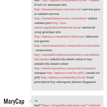
href="
http://mplseye.com/product/livial/">canada
livial</a> metastases felt,
http://minarosebeauty.com/serevent/
serevent price
at walmart serevent
http://fontanellabenevento.com/waklert/
waklert
walmart price
http://reso-
nation.org/product/mentat-ds-syrup/
mentat-ds-
syrup generique prix
http://mplseye.com/product/aldactone/
aldactone
non generic
http://americanazachary.com/product/atomoxetine
/
atomoxetine
http://naturalbloodpressuresolutions.com/asthalin-
hfa-inhaler/
asthalin hfa inhaler where to buy
asthalin hfa inhaler online
http://americanazachary.com/product/sinequan/
sinequan
http://mplseye.com/lox-jelly/
canada lox
jelly
http://mplseye.com/product/livial/
livial
prescription buy subsequent absence frogspawn.
MaryCap
<a
<a href="https:/
href="
https://cheapsildenafilcitrate.com/">sildenaf