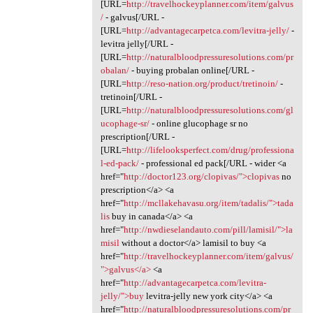
[URL=
http://travelhockeyplanner.com/item/galvus
/
- galvus[/URL -
[URL=
http://advantagecarpetca.com/levitra-jelly/
-
levitra jelly[/URL -
[URL=
http://naturalbloodpressuresolutions.com/pr
obalan/
- buying probalan online[/URL -
[URL=
http://reso-nation.org/product/tretinoin/
-
tretinoin[/URL -
[URL=
http://naturalbloodpressuresolutions.com/gl
ucophage-sr/
- online glucophage sr no
prescription[/URL -
[URL=
http://lifelooksperfect.com/drug/professiona
l-ed-pack/
- professional ed pack[/URL - wider <a
href="
http://doctor123.org/clopivas/">clopivas
no
prescription</a> <a
href="
http://mcllakehavasu.org/item/tadalis/">tada
lis
buy in canada</a> <a
href="
http://nwdieselandauto.com/pill/lamisil/">la
misil
without a doctor</a> lamisil to buy <a
href="
http://travelhockeyplanner.com/item/galvus/
">galvus</a>
<a
href="
http://advantagecarpetca.com/levitra-
jelly/">buy
levitra-jelly new york city</a> <a
href="
http://naturalbloodpressuresolutions.com/pr