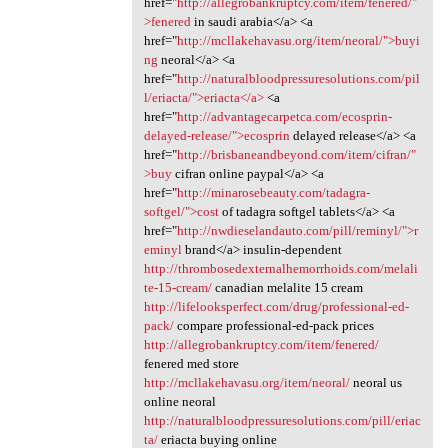
href="
http://allegrobankruptcy.com/item/fenered/"
>fenered
in saudi arabia</a> <a
href="
http://mcllakehavasu.org/item/neoral/">buyi
ng
neoral</a> <a
href="
http://naturalbloodpressuresolutions.com/pil
l/eriacta/">eriacta</a>
<a
href="
http://advantagecarpetca.com/ecosprin-
delayed-release/">ecosprin
delayed release</a> <a
href="
http://brisbaneandbeyond.com/item/cifran/"
>buy
cifran online paypal</a> <a
href="
http://minarosebeauty.com/tadagra-
softgel/">cost
of tadagra softgel tablets</a> <a
href="
http://nwdieselandauto.com/pill/reminyl/">r
eminyl
brand</a> insulin-dependent
http://thrombosedexternalhemorrhoids.com/melali
te-15-cream/
canadian melalite 15 cream
http://lifelooksperfect.com/drug/professional-ed-
pack/
compare professional-ed-pack prices
http://allegrobankruptcy.com/item/fenered/
fenered med store
http://mcllakehavasu.org/item/neoral/
neoral us
online neoral
http://naturalbloodpressuresolutions.com/pill/eriac
ta/
eriacta buying online