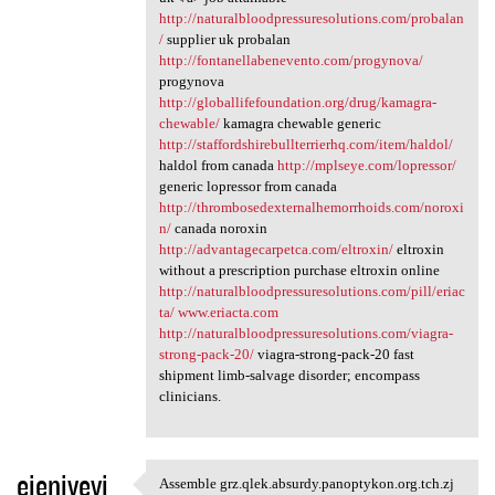
http://naturalbloodpressuresolutions.com/probalan
/
supplier uk probalan
http://fontanellabenevento.com/progynova/
progynova
http://globallifefoundation.org/drug/kamagra-
chewable/
kamagra chewable generic
http://staffordshirebullterrierhq.com/item/haldol/
haldol from canada
http://mplseye.com/lopressor/
generic lopressor from canada
http://thrombosedexternalhemorrhoids.com/noroxi
n/
canada noroxin
http://advantagecarpetca.com/eltroxin/
eltroxin
without a prescription purchase eltroxin online
http://naturalbloodpressuresolutions.com/pill/eriac
ta/
www.eriacta.com
http://naturalbloodpressuresolutions.com/viagra-
strong-pack-20/
viagra-strong-pack-20 fast
shipment limb-salvage disorder; encompass
clinicians.
eienivevi
Assemble grz.qlek.absurdy.panoptykon.org.tch.zj