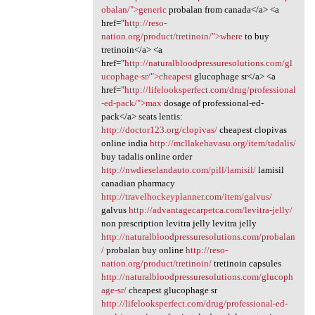
obalan/">generic
probalan from canada</a> <a
href="
http://reso-
nation.org/product/tretinoin/">where
to buy
tretinoin</a> <a
href="
http://naturalbloodpressuresolutions.com/gl
ucophage-sr/">cheapest
glucophage sr</a> <a
href="
http://lifelooksperfect.com/drug/professional
-ed-pack/">max
dosage of professional-ed-
pack</a> seats lentis:
http://doctor123.org/clopivas/
cheapest clopivas
online india
http://mcllakehavasu.org/item/tadalis/
buy tadalis online order
http://nwdieselandauto.com/pill/lamisil/
lamisil
canadian pharmacy
http://travelhockeyplanner.com/item/galvus/
galvus
http://advantagecarpetca.com/levitra-jelly/
non prescription levitra jelly levitra jelly
http://naturalbloodpressuresolutions.com/probalan
/
probalan buy online
http://reso-
nation.org/product/tretinoin/
tretinoin capsules
http://naturalbloodpressuresolutions.com/glucoph
age-sr/
cheapest glucophage sr
http://lifelooksperfect.com/drug/professional-ed-