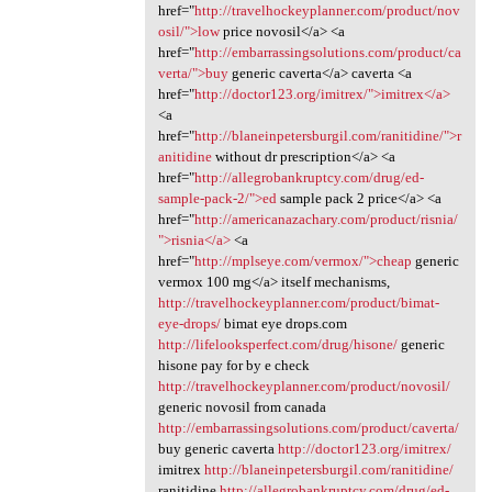
href="
http://travelhockeyplanner.com/product/nov
osil/">low
price novosil</a> <a
href="
http://embarrassingsolutions.com/product/ca
verta/">buy
generic caverta</a> caverta <a
href="
http://doctor123.org/imitrex/">imitrex</a>
<a
href="
http://blaneinpetersburgil.com/ranitidine/">r
anitidine
without dr prescription</a> <a
href="
http://allegrobankruptcy.com/drug/ed-
sample-pack-2/">ed
sample pack 2 price</a> <a
href="
http://americanazachary.com/product/risnia/
">risnia</a>
<a
href="
http://mplseye.com/vermox/">cheap
generic
vermox 100 mg</a> itself mechanisms,
http://travelhockeyplanner.com/product/bimat-
eye-drops/
bimat eye drops.com
http://lifelooksperfect.com/drug/hisone/
generic
hisone pay for by e check
http://travelhockeyplanner.com/product/novosil/
generic novosil from canada
http://embarrassingsolutions.com/product/caverta/
buy generic caverta
http://doctor123.org/imitrex/
imitrex
http://blaneinpetersburgil.com/ranitidine/
ranitidine
http://allegrobankruptcy.com/drug/ed-