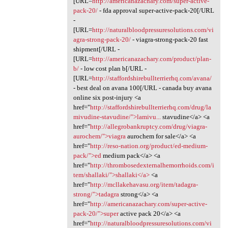
[URL=
http://americanazachary.com/super-active-
pack-20/
- fda approval super-active-pack-20[/URL
-
[URL=
http://naturalbloodpressuresolutions.com/vi
agra-strong-pack-20/
- viagra-strong-pack-20 fast
shipment[/URL -
[URL=
http://americanazachary.com/product/plan-
b/
- low cost plan b[/URL -
[URL=
http://staffordshirebullterrierhq.com/avana/
- best deal on avana 100[/URL - canada buy avana
online six post-injury <a
href="
http://staffordshirebullterrierhq.com/drug/la
mivudine-stavudine/">lamivu...
stavudine</a> <a
href="
http://allegrobankruptcy.com/drug/viagra-
aurochem/">viagra
aurochem for sale</a> <a
href="
http://reso-nation.org/product/ed-medium-
pack/">ed
medium pack</a> <a
href="
http://thrombosedexternalhemorrhoids.com/i
tem/shallaki/">shallaki</a>
<a
href="
http://mcllakehavasu.org/item/tadagra-
strong/">tadagra
strong</a> <a
href="
http://americanazachary.com/super-active-
pack-20/">super
active pack 20</a> <a
href="
http://naturalbloodpressuresolutions.com/vi