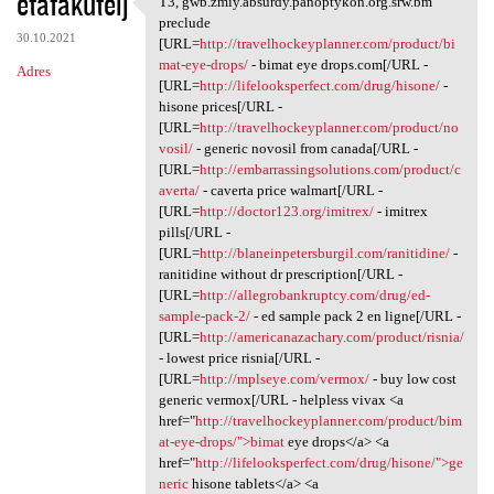
etafakuteij
T3, gwb.zmiy.absurdy.panoptykon.org.srw.bm
T3, gwb.zmiy.absurdy
o
preclude
30.10.2021
m
[URL=
http://travelhockeyplanner.com/product/bi
mat-eye-drops/
- bimat eye drops.com[/URL -
Adres
e
[URL=
http://lifelooksperfect.com/drug/hisone/
-
n
hisone prices[/URL -
[URL=
http://travelhockeyplanner.com/product/no
t
vosil/
- generic novosil from canada[/URL -
a
[URL=
http://embarrassingsolutions.com/product/c
averta/
- caverta price walmart[/URL -
r
[URL=
http://doctor123.org/imitrex/
- imitrex
z
pills[/URL -
[URL=
http://blaneinpetersburgil.com/ranitidine/
-
e
ranitidine without dr prescription[/URL -
[URL=
http://allegrobankruptcy.com/drug/ed-
sample-pack-2/
- ed sample pack 2 en ligne[/URL -
[URL=
http://americanazachary.com/product/risnia/
- lowest price risnia[/URL -
[URL=
http://mplseye.com/vermox/
- buy low cost
generic vermox[/URL - helpless vivax <a
href="
http://travelhockeyplanner.com/product/bim
at-eye-drops/">bimat
eye drops</a> <a
href="
http://lifelooksperfect.com/drug/hisone/">ge
neric
hisone tablets</a> <a