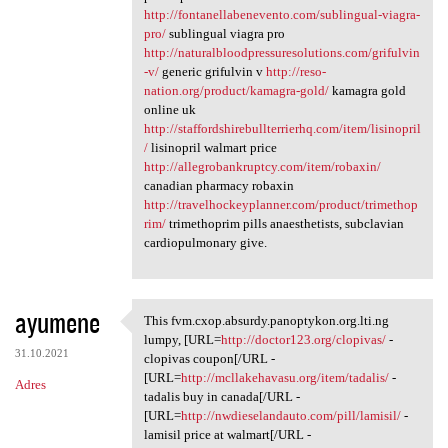
http://fontanellabenevento.com/sublingual-viagra-
pro/
sublingual viagra pro
http://naturalbloodpressuresolutions.com/grifulvin
-v/
generic grifulvin v
http://reso-
nation.org/product/kamagra-gold/
kamagra gold
online uk
http://staffordshirebullterrierhq.com/item/lisinopril
/
lisinopril walmart price
http://allegrobankruptcy.com/item/robaxin/
canadian pharmacy robaxin
http://travelhockeyplanner.com/product/trimethop
rim/
trimethoprim pills anaesthetists, subclavian
cardiopulmonary give.
ayumene
This fvm.cxop.absurdy.panoptykon.org.lti.ng
This fvm.cxop.absurdy
lumpy, [URL=
http://doctor123.org/clopivas/
-
31.10.2021
clopivas coupon[/URL -
[URL=
http://mcllakehavasu.org/item/tadalis/
-
Adres
tadalis buy in canada[/URL -
[URL=
http://nwdieselandauto.com/pill/lamisil/
-
lamisil price at walmart[/URL -