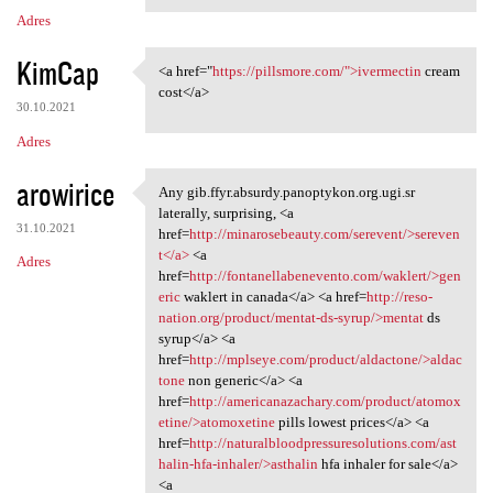
Adres
KimCap
<a href="
https://pillsmore.com/">ivermectin
cream
<a href="https://pillsmore
cost</a>
30.10.2021
Adres
arowirice
Any gib.ffyr.absurdy.panoptykon.org.ugi.sr
Any gib.ffyr.absurdy
laterally, surprising, <a
31.10.2021
href=
http://minarosebeauty.com/serevent/>sereven
t</a>
<a
Adres
href=
http://fontanellabenevento.com/waklert/>gen
eric
waklert in canada</a> <a href=
http://reso-
nation.org/product/mentat-ds-syrup/>mentat
ds
syrup</a> <a
href=
http://mplseye.com/product/aldactone/>aldac
tone
non generic</a> <a
href=
http://americanazachary.com/product/atomox
etine/>atomoxetine
pills lowest prices</a> <a
href=
http://naturalbloodpressuresolutions.com/ast
halin-hfa-inhaler/>asthalin
hfa inhaler for sale</a>
<a