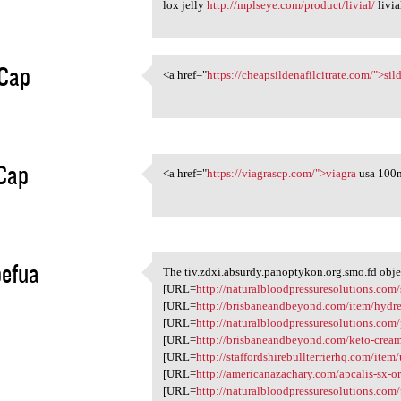
lox jelly
http://mplseye.com/product/livial/
livia
Cap
<a href="
https://cheapsildenafilcitrate.com/">sil
<a href="https:/
1
Cap
<a href="
https://viagrascp.com/">viagra
usa 100
<a href="https://viagrascp
1
pefua
The tiv.zdxi.absurdy.panoptykon.org.smo.fd obje
The tiv.zdxi.absurdy
[URL=
http://naturalbloodpressuresolutions.com/
1
[URL=
http://brisbaneandbeyond.com/item/hydre
[URL=
http://naturalbloodpressuresolutions.com
[URL=
http://brisbaneandbeyond.com/keto-crea
[URL=
http://staffordshirebullterrierhq.com/item
[URL=
http://americanazachary.com/apcalis-sx-ora
[URL=
http://naturalbloodpressuresolutions.com/p