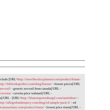
reclude [URL=
http://travelhockeyplanner.com/product/bimat-
ttp://lifelooksperfect.com/drug/hisone/
- hisone prices[/URL
novosil/
- generic novosil from canada[/URL -
/caverta/
- caverta price walmart[/URL -
lls[/URL - [URL=
http://blaneinpetersburgil.com/ranitidine/
-
http://allegrobankruptcy.com/drug/ed-sample-pack-2/
- ed
ricanazachary.com/product/risnia/
- lowest price risnia[/URL -