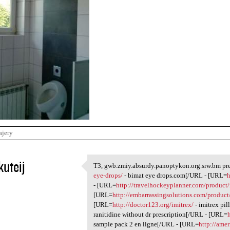
ajery
kuteij
T3, gwb.zmiy.absurdy.panoptykon.org.srw.bm p
T3, gwb.zmiy.absurdy
eye-drops/
- bimat eye drops.com[/URL - [URL=
h
1
- [URL=
http://travelhockeyplanner.com/product/
[URL=
http://embarrassingsolutions.com/product
[URL=
http://doctor123.org/imitrex/
- imitrex pi
ranitidine without dr prescription[/URL - [URL=
sample pack 2 en ligne[/URL - [URL=
http://ame