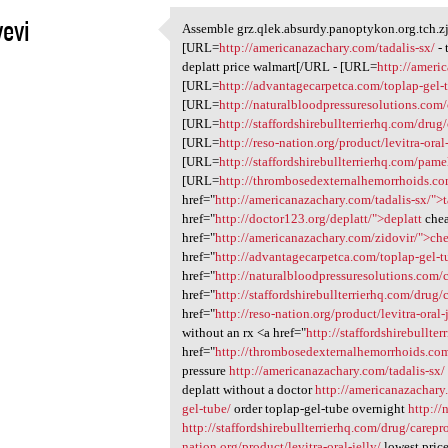
vevi
Assemble grz.qlek.absurdy.panoptykon.org.tch.z
Assemble grz.qlek.absurdy
[URL=
http://americanazachary.com/tadalis-sx/
- 
1
deplatt price walmart[/URL - [URL=
http://ameri
[URL=
http://advantagecarpetca.com/toplap-gel-
[URL=
http://naturalbloodpressuresolutions.com/
[URL=
http://staffordshirebullterrierhq.com/drug/
[URL=
http://reso-nation.org/product/levitra-oral-
[URL=
http://staffordshirebullterrierhq.com/pame
[URL=
http://thrombosedexternalhemorrhoids.com
href="
http://americanazachary.com/tadalis-sx/">t
href="
http://doctor123.org/deplatt/">deplatt
chea
href="
http://americanazachary.com/zidovir/">ch
href="
http://advantagecarpetca.com/toplap-gel-t
href="
http://naturalbloodpressuresolutions.com/
href="
http://staffordshirebullterrierhq.com/drug/c
href="
http://reso-nation.org/product/levitra-oral-
without an rx <a href="
http://staffordshirebullte
href="
http://thrombosedexternalhemorrhoids.com/
pressure
http://americanazachary.com/tadalis-sx/
deplatt without a doctor
http://americanazachary
gel-tube/
order toplap-gel-tube overnight
http://
http://staffordshirebullterrierhq.com/drug/carepro
nation.org/product/levitra-oral-jelly/
lowest price 