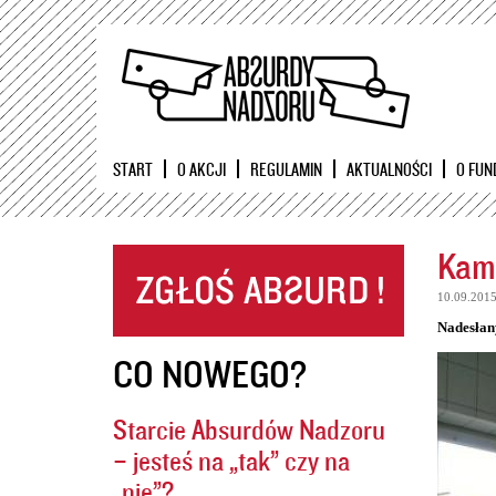
START
O AKCJI
REGULAMIN
AKTUALNOŚCI
O FUN
Kame
10.09.201
Nadesłan
CO NOWEGO?
Starcie Absurdów Nadzoru
– jesteś na „tak” czy na
„nie”?