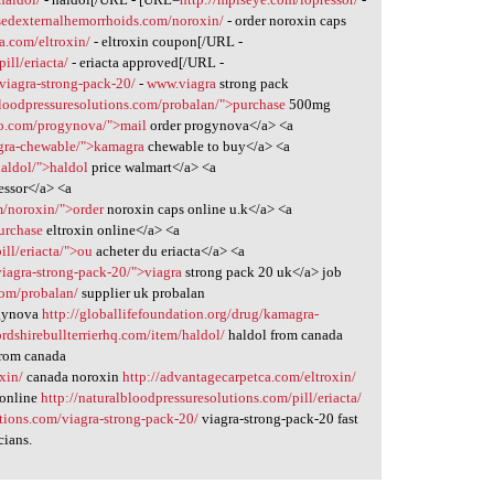
sedexternalhemorrhoids.com/noroxin/
- order noroxin caps
a.com/eltroxin/
- eltroxin coupon[/URL -
ill/eriacta/
- eriacta approved[/URL -
/viagra-strong-pack-20/
-
www.viagra
strong pack
bloodpressuresolutions.com/probalan/">purchase
500mg
to.com/progynova/">mail
order progynova</a> <a
agra-chewable/">kamagra
chewable to buy</a> <a
haldol/">haldol
price walmart</a> <a
essor</a> <a
m/noroxin/">order
noroxin caps online u.k</a> <a
urchase
eltroxin online</a> <a
ill/eriacta/">ou
acheter du eriacta</a> <a
viagra-strong-pack-20/">viagra
strong pack 20 uk</a> job
com/probalan/
supplier uk probalan
gynova
http://globallifefoundation.org/drug/kamagra-
fordshirebullterrierhq.com/item/haldol/
haldol from canada
from canada
xin/
canada noroxin
http://advantagecarpetca.com/eltroxin/
 online
http://naturalbloodpressuresolutions.com/pill/eriacta/
utions.com/viagra-strong-pack-20/
viagra-strong-pack-20 fast
cians.