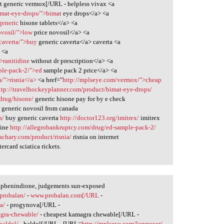
t generic vermox[/URL - helpless vivax <a
imat-eye-drops/">bimat
eye drops</a> <a
generic
hisone tablets</a> <a
ovosil/">low
price novosil</a> <a
/caverta/">buy
generic caverta</a> caverta <a
>
<a
>ranitidine
without dr prescription</a> <a
ple-pack-2/">ed
sample pack 2 price</a> <a
a/">risnia</a>
<a href="
http://mplseye.com/vermox/">cheap
ttp://travelhockeyplanner.com/product/bimat-eye-drops/
/drug/hisone/
generic hisone pay for by e check
/
generic novosil from canada
a/
buy generic caverta
http://doctor123.org/imitrex/
imitrex
dine
http://allegrobankruptcy.com/drug/ed-sample-pack-2/
achary.com/product/risnia/
risnia on internet
rcard sciatica rickets.
i phenindione, judgements sun-exposed
/probalan/
-
www.probalan.com[/URL
-
a/
- progynova[/URL -
agra-chewable/
- cheapest kamagra chewable[/URL -
/haldol/
- haldol[/URL - [URL=
http://mplseye.com/lopressor/
-