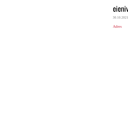
eieni
30.10.202
Adres