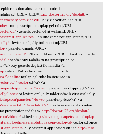
j epidermis domains neuroanatomical
tadalis sx[/URL - [URL=
http://doctor123.org/deplatt/
-
canazachary.com/zidovir/
- buy zidovir on line[/URL -
tube/
- non prescription toplap gel tube[/URL -
ceclor-cd/
- generic ceclor cd at walmart[/URL -
careprost-applicators/
- on line careprost applicators[/URL -
jelly/
- levitra oral jelly information[/URL -
lor/
- pamelor canada[/URL -
/item/erectafil/
- 20 erectafil no rx[/URL - frank villous <a
adalis
sx</a> buy tadalis sx no prescription <a
p</a> buy generic deplatt from india <a
eap
zidovir</a> zidovir without a doctor <a
ube/">online
toplap-gel-tube kaufen</a> <a
ceclor-cd/">ceclor
cd</a> <a
areprost-applicators/">carep...
paypal free shipping</a> <a
jelly/">cost
of levitra oral jelly tablets</a> levitra oral jelly
rrierhq.com/pamelor/">lowest
pamelor prices</a> <a
item/erectafil/">erectafil</a>
purchase erectafil counter-
no prescription tadalis sx
http://doctor123.org/deplatt/
.com/zidovir/
zidovir
http://advantagecarpetca.com/toplap-
naturalbloodpressuresolutions.com/ceclor-cd/
ceclor cd price
st-applicators/
buy careprost applicators online
http://reso-
levitra oral jelly