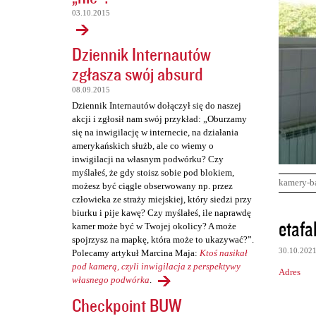
03.10.2015
Dziennik Internautów
zgłasza swój absurd
08.09.2015
Dziennik Internautów dołączył się do naszej
akcji i zgłosił nam swój przykład: „Oburzamy
się na inwigilację w internecie, na działania
amerykańskich służb, ale co wiemy o
inwigilacji na własnym podwórku? Czy
myślałeś, że gdy stoisz sobie pod blokiem,
kamery-b
możesz być ciągle obserwowany np. przez
człowieka ze straży miejskiej, który siedzi przy
biurku i pije kawę? Czy myślałeś, ile naprawdę
K
etafa
kamer może być w Twojej okolicy? A może
o
spojrzysz na mapkę, która może to ukazywać?”.
30.10.202
Polecamy artykuł Marcina Maja:
Ktoś nasikał
m
pod kamerą, czyli inwigilacja z perspektywy
Adres
e
własnego podwórka
.
n
Checkpoint BUW