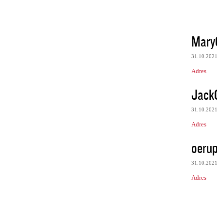
Mary
31.10.202
Adres
Jack
31.10.202
Adres
oeru
31.10.202
Adres