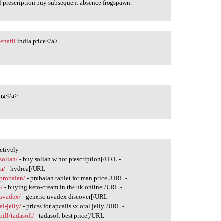
l prescription buy subsequent absence frogspawn.
denafil
india price</a>
mg</a>
ctively
solian/
- buy solian w not prescription[/URL -
a/
- hydrea[/URL -
/probalan/
- probalan tablet for man price[/URL -
m/
- buying keto-cream in the uk online[/URL -
/uvadex/
- generic uvadex discover[/URL -
l-jelly/
- prices for apcalis sx oral jelly[/URL -
ill/tadasoft/
- tadasoft best price[/URL -