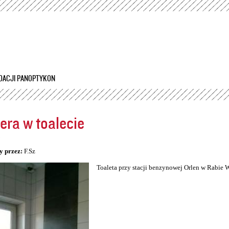
Przejdź
do
treści
DACJI PANOPTYKON
ra w toalecie
5
y przez:
F.Sz
Toaleta przy stacji benzynowej Orlen w Rabie 