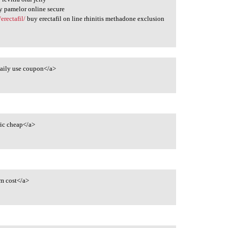
 pamelor online secure
rectafil/
buy erectafil on line rhinitis methadone exclusion
daily use coupon</a>
ic cheap</a>
m cost</a>