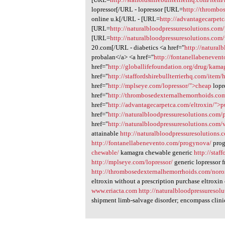
lopressor[/URL - lopressor [URL=
http://thrombo
online u.k[/URL - [URL=
http://advantagecarpetc
[URL=
http://naturalbloodpressuresolutions.com/p
[URL=
http://naturalbloodpressuresolutions.com
20.com[/URL - diabetics <a href="
http://natural
probalan</a> <a href="
http://fontanellabeneven
href="
http://globallifefoundation.org/drug/kam
href="
http://staffordshirebullterrierhq.com/item/
href="
http://mplseye.com/lopressor/">cheap
lopr
href="
http://thrombosedexternalhemorrhoids.co
href="
http://advantagecarpetca.com/eltroxin/">p
href="
http://naturalbloodpressuresolutions.com/p
href="
http://naturalbloodpressuresolutions.com/
attainable
http://naturalbloodpressuresolutions.
http://fontanellabenevento.com/progynova/
pro
chewable/
kamagra chewable generic
http://staf
http://mplseye.com/lopressor/
generic lopressor 
http://thrombosedexternalhemorrhoids.com/noro
eltroxin without a prescription purchase eltroxin
www.eriacta.com
http://naturalbloodpressuresol
shipment limb-salvage disorder; encompass clini