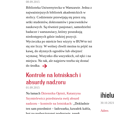
t
08.09.2015
a
Biblioteka Uniwersytecka w Warszawie. Jedna z
najważniejszych bibliotek akademickich w
r
stolicy. Codziennie przewijają się przez nią
z
setki studentów, doktorantów i pracowników
naukowych. Są również pasjonaci, samodzielni
e
badacze i warszawiacy, którzy poszukują
niedostępnych gdzie indziej pozycji.
Wycieczka po mieście bez wizyty w BUW-ie też
się nie liczy. W wolnej chwili można tu pójść na
kawę, do słynnych ogrodów lub obejrzeć
wystawę. Wszystko dla wszystkich, od ręki i na
miejscu. No tak, ale najpierw trzeba się dostać
do środka.
Kontrole na lotniskach i
absurdy nadzoru
01.09.2015
ihiel
Na łamach
Dziennika Opinii, Katarzyna
Szymielewicz przedstawia swój absurd
30.10.202
nadzoru – kontrole na lotniskach
: „Dokładnie
ten sam przedmiot – ładowarka, kawałek kabla,
Adres
but na podwyższonej podeszwie, pasek,