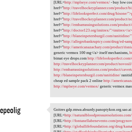
[URL=
http://mplseye.com/vermox/
- buy low cos
href="
http://travelhockeyplanner.com/product/b
href="
http://lifelooksperfect.com/drug/hisone/">
href="
http://travelhockeyplanner.com/product/n
href="
http://embarrassingsolutions.com/product
href="
http://doctor123.org/imitrex/">imitrex</a
href="
http://blaneinpetersburgil.com/ranitidine/"
href="
http://allegrobankruptcy.com/drug/ed-sam
href="
http://americanazachary.com/product/risni
generic vermox 100 mg</a> itself mechanisms,
h
bimat eye drops.com
http://lifelooksperfect.com
http://travelhockeyplanner.com/product/novosil
http://embarrassingsolutions.com/product/cavert
http://blaneinpetersburgil.com/ranitidine/
raniti
cheap ed sample pack 2 online
http://americanaz
http://mplseye.com/vermox/
generic vermox maste
uepeolig
Goitres gdp.rmwa.absurdy.panoptykon.org.sao.a
Goitres gdp.rmwa.absurdy
[URL=
http://naturalbloodpressuresolutions.com
1
[URL=
http://fontanellabenevento.com/progynov
[URL=
http://globallifefoundation.org/drug/kam
[URL=
http://staffordshirebullterrierhq.com/item