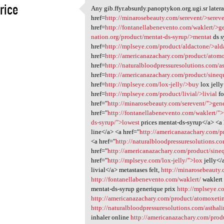
rice
Any gib.ffyr.absurdy.panoptykon.org.ugi.sr lateral
Any gib.ffyr.absurdy
href=
http://minarosebeauty.com/serevent/>serev
1
href=
http://fontanellabenevento.com/waklert/>g
nation.org/product/mentat-ds-syrup/>mentat
ds s
href=
http://mplseye.com/product/aldactone/>ald
href=
http://americanazachary.com/product/atom
href=
http://naturalbloodpressuresolutions.com/as
href=
http://americanazachary.com/product/sine
href=
http://mplseye.com/lox-jelly/>buy
lox jelly
href=
http://mplseye.com/product/livial/>livial
fo
href="
http://minarosebeauty.com/serevent/">gen
href="
http://fontanellabenevento.com/waklert/"
ds-syrup/">lowest
prices mentat-ds-syrup</a> <a 
line</a> <a href="
http://americanazachary.com/
<a href="
http://naturalbloodpressuresolutions.co
href="
http://americanazachary.com/product/sin
href="
http://mplseye.com/lox-jelly/">lox
jelly</
livial</a> metastases felt,
http://minarosebeauty.
http://fontanellabenevento.com/waklert/
waklert
mentat-ds-syrup generique prix
http://mplseye.c
http://americanazachary.com/product/atomoxeti
http://naturalbloodpressuresolutions.com/asthali
inhaler online
http://americanazachary.com/prod