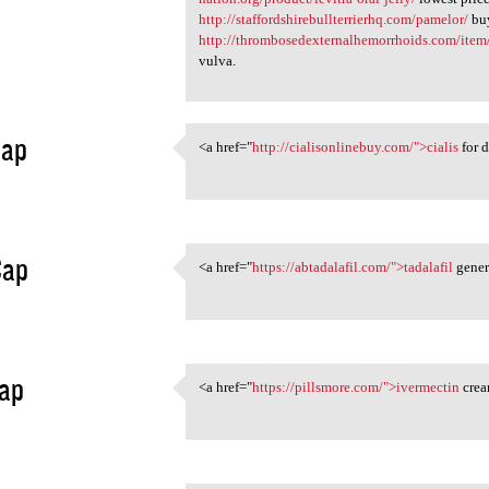
http://staffordshirebullterrierhq.com/pamelor/
buy
http://thrombosedexternalhemorrhoids.com/item/e
vulva.
Cap
<a href="
http://cialisonlinebuy.com/">cialis
for 
<a href="http:/
1
Cap
<a href="
https://abtadalafil.com/">tadalafil
gener
<a href="https://abtadalafil
1
ap
<a href="
https://pillsmore.com/">ivermectin
crea
<a href="https://pillsmore
1