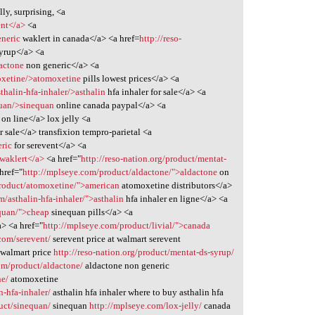
ly, surprising, <a
ent</a>
<a
eneric
waklert in canada</a> <a href=
http://reso-
yrup</a> <a
actone
non generic</a> <a
oxetine/>atomoxetine
pills lowest prices</a> <a
thalin-hfa-inhaler/>asthalin
hfa inhaler for sale</a> <a
quan/>sinequan
online canada paypal</a> <a
 on line</a> lox jelly <a
r sale</a> transfixion tempro-parietal <a
eric
for serevent</a> <a
>waklert</a>
<a href="
http://reso-nation.org/product/mentat-
href="
http://mplseye.com/product/aldactone/">aldactone
on
product/atomoxetine/">american
atomoxetine distributors</a>
m/asthalin-hfa-inhaler/">asthalin
hfa inhaler en ligne</a> <a
equan/">cheap
sinequan pills</a> <a
a> <a href="
http://mplseye.com/product/livial/">canada
com/serevent/
serevent price at walmart serevent
 walmart price
http://reso-nation.org/product/mentat-ds-syrup/
om/product/aldactone/
aldactone non generic
ne/
atomoxetine
n-hfa-inhaler/
asthalin hfa inhaler where to buy asthalin hfa
uct/sinequan/
sinequan
http://mplseye.com/lox-jelly/
canada