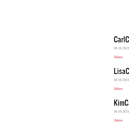
Carl
30.10.202
Adres
Lisa
30.10.202
Adres
KimC
30.10.202
Adres