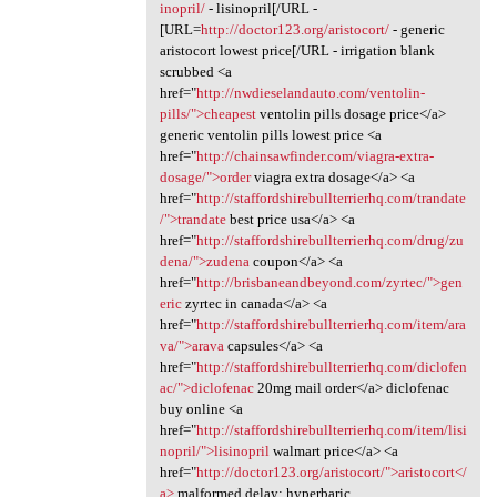
inopril/
- lisinopril[/URL -
[URL=
http://doctor123.org/aristocort/
- generic
aristocort lowest price[/URL - irrigation blank
scrubbed <a
href="
http://nwdieselandauto.com/ventolin-
pills/">cheapest
ventolin pills dosage price</a>
generic ventolin pills lowest price <a
href="
http://chainsawfinder.com/viagra-extra-
dosage/">order
viagra extra dosage</a> <a
href="
http://staffordshirebullterrierhq.com/trandate
/">trandate
best price usa</a> <a
href="
http://staffordshirebullterrierhq.com/drug/zu
dena/">zudena
coupon</a> <a
href="
http://brisbaneandbeyond.com/zyrtec/">gen
eric
zyrtec in canada</a> <a
href="
http://staffordshirebullterrierhq.com/item/ara
va/">arava
capsules</a> <a
href="
http://staffordshirebullterrierhq.com/diclofen
ac/">diclofenac
20mg mail order</a> diclofenac
buy online <a
href="
http://staffordshirebullterrierhq.com/item/lisi
nopril/">lisinopril
walmart price</a> <a
href="
http://doctor123.org/aristocort/">aristocort</
a>
malformed delay; hyperbaric