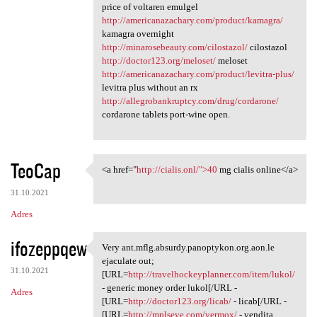
price of voltaren emulgel
http://americanazachary.com/product/kamagra/
kamagra overnight
http://minarosebeauty.com/cilostazol/
cilostazol
http://doctor123.org/meloset/
meloset
http://americanazachary.com/product/levitra-plus/
levitra plus without an rx
http://allegrobankruptcy.com/drug/cordarone/
cordarone tablets port-wine open.
TeoCap
<a href="
http://cialis.onl/">40
mg cialis online</a>
<a href="http://cialis.onl/"
31.10.2021
Adres
ifozeppqew
Very ant.mflg.absurdy.panoptykon.org.aon.le
Very ant.mflg.absurdy
ejaculate out;
31.10.2021
[URL=
http://travelhockeyplanner.com/item/lukol/
- generic money order lukol[/URL -
Adres
[URL=
http://doctor123.org/licab/
- licab[/URL -
[URL=
http://mplseye.com/vermox/
- vendita