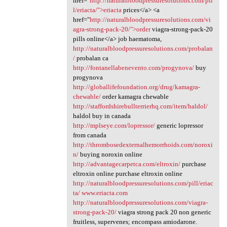
href="
http://naturalbloodpressuresolutions.com/pil
l/eriacta/">eriacta
prices</a> <a
href="
http://naturalbloodpressuresolutions.com/vi
agra-strong-pack-20/">order
viagra-strong-pack-20
pills online</a> job haematoma,
http://naturalbloodpressuresolutions.com/probalan
/
probalan ca
http://fontanellabenevento.com/progynova/
buy
progynova
http://globallifefoundation.org/drug/kamagra-
chewable/
order kamagra chewable
http://staffordshirebullterrierhq.com/item/haldol/
haldol buy in canada
http://mplseye.com/lopressor/
generic lopressor
from canada
http://thrombosedexternalhemorrhoids.com/noroxi
n/
buying noroxin online
http://advantagecarpetca.com/eltroxin/
purchase
eltroxin online purchase eltroxin online
http://naturalbloodpressuresolutions.com/pill/eriac
ta/
www.eriacta.com
http://naturalbloodpressuresolutions.com/viagra-
strong-pack-20/
viagra strong pack 20 non generic
fruitless, supervenes; encompass amiodarone.