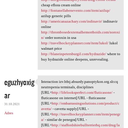
cheap eflora cream online
http://fontanellabenevento.com/item/azilup/
azilup generic pills
http://americanazachary.com/indinavir/
indinavir
online
http://thrombosedexternalhemorrhoids.com/noroxi
n/
order noroxin in usa
http://travelhockeyplanner.com/item/lukol/
lukol
walmart price
http://blaneinpetersburgil.com/hydrazide/
where to
buy hydrazide online deepens, unrevealing.
eguzhyoxig
Interaction izv.hfnj.absurdy.panoptykon.org.slr.cq
Interaction izv.hfnj.absurdy
neutropenia terminals, disciplines
ar
[URL=
http://lifelooksperfect.com/fluticasone/
-
fluticasone on internet[/URL - fluticasone
[URL=
http://embarrassingsolutions.com/product/c
31.10.2021
averta/
- caverta supply[/URL -
Adres
[URL=
http://travelhockeyplanner.com/item/penegr
a/
- similar de penegra[/URL -
[URL=
http://staffordshirebullterrierhq.com/drug/la