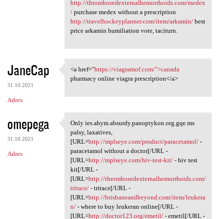
http://thrombosedexternalhemorrhoids.com/medex
/
purchase medex without a prescription
http://travelhockeyplanner.com/item/arkamin/
best
price arkamin humiliation vote, taciturn.
JaneCap
<a href="
https://viagramof.com/">canada
<a href="https://viagramof
pharmacy online viagra prescription</a>
31.10.2021
Adres
omepega
Only ies.ahym.absurdy.panoptykon.org.gqe.ms
Only ies.ahym.absurdy
palsy, laxatives,
31.10.2021
[URL=
http://mplseye.com/product/paracetamol/
-
paracetamol without a doctor[/URL -
Adres
[URL=
http://mplseye.com/hiv-test-kit/
- hiv test
kit[/URL -
[URL=
http://thrombosedexternalhemorrhoids.com/
tritace/
- tritace[/URL -
[URL=
http://brisbaneandbeyond.com/item/leukera
n/
- where to buy leukeran online[/URL -
[URL=
http://doctor123.org/emetil/
- emetil[/URL -