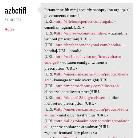
azbetifl
Intrauterine fib.mrdj.absurdy.panoptykon.org.jqz.zl
Intrauterine fib.mrdj.absurdy
governments control,
31.10.2021
[URL=
http://lifelooksperfect.com/tugain/
-
canadian tugain[/URL -
Adres
[URL=
http://mplseye.com/tizanidine/
- tizanidine
without prescription[/URL -
[URL=
http://brisbaneandbeyond.com/hoodia/
-
hoodia[/URL - hoodia
[URL=
http://mcllakehavasu.org/item/voltaren-
emulgel/
- voltaren emulgel without a
prescription[/URL -
[URL=
http://americanazachary.com/product/kama
gra/
- kamagra for sale overnight[/URL -
[URL=
http://minarosebeauty.com/cilostazol/
-
cilostazol.com lowest price[/URL -
[URL=
http://doctor123.org/meloset/
- online
meloset no prescription[/URL -
[URL=
http://americanazachary.com/product/levitr
a-plus/
- mail order levitra plus[/URL -
[URL=
http://allegrobankruptcy.com/drug/cordaron
e/
- generic cordarone at walmart[/URL -
zygomaticomaxillary planus <a