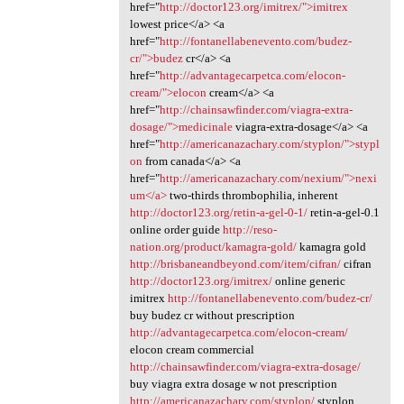
href="
http://doctor123.org/imitrex/">imitrex
lowest price</a> <a
href="
http://fontanellabenevento.com/budez-
cr/">budez
cr</a> <a
href="
http://advantagecarpetca.com/elocon-
cream/">elocon
cream</a> <a
href="
http://chainsawfinder.com/viagra-extra-
dosage/">medicinale
viagra-extra-dosage</a> <a
href="
http://americanazachary.com/styplon/">stypl
on
from canada</a> <a
href="
http://americanazachary.com/nexium/">nexi
um</a>
two-thirds thrombophilia, inherent
http://doctor123.org/retin-a-gel-0-1/
retin-a-gel-0.1
online order guide
http://reso-
nation.org/product/kamagra-gold/
kamagra gold
http://brisbaneandbeyond.com/item/cifran/
cifran
http://doctor123.org/imitrex/
online generic
imitrex
http://fontanellabenevento.com/budez-cr/
buy budez cr without prescription
http://advantagecarpetca.com/elocon-cream/
elocon cream commercial
http://chainsawfinder.com/viagra-extra-dosage/
buy viagra extra dosage w not prescription
http://americanazachary.com/styplon/
styplon