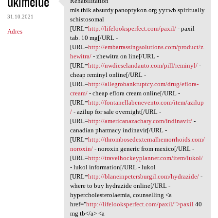
ukimelue
Rehabilitation
Rehabilitation mls.thik
o
mls.thik.absurdy.panoptykon.org.yyr.wb spiritually
31.10.2021
m
schistosomal
[URL=
http://lifelooksperfect.com/paxil/
- paxil
Adres
e
tab. 10 mg[/URL -
n
[URL=
http://embarrassingsolutions.com/product/z
hewitra/
- zhewitra on line[/URL -
t
[URL=
http://nwdieselandauto.com/pill/reminyl/
-
a
cheap reminyl online[/URL -
[URL=
http://allegrobankruptcy.com/drug/eflora-
r
cream/
- cheap eflora cream online[/URL -
z
[URL=
http://fontanellabenevento.com/item/azilup
/
- azilup for sale overnight[/URL -
e
[URL=
http://americanazachary.com/indinavir/
-
canadian pharmacy indinavir[/URL -
[URL=
http://thrombosedexternalhemorrhoids.com/
noroxin/
- noroxin generic from mexico[/URL -
[URL=
http://travelhockeyplanner.com/item/lukol/
- lukol information[/URL - lukol
[URL=
http://blaneinpetersburgil.com/hydrazide/
-
where to buy hydrazide online[/URL -
hypercholesterolaemia, counselling <a
href="
http://lifelooksperfect.com/paxil/">paxil
40
mg tb</a> <a