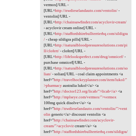
vermox[/URL -
[URL=
http://nwdieselandauto.com/ventolin/
-
ventolin[/URL -
[URL=
http://chainsawfinder.com/acyclovir-cream/
- acyclovir cream online[/URL -
[URL=
http://staffordshirebullterrierhq.com/sildigra
/
- cheap sildigra pills[/URL -
[URL=
http://naturalbloodpressuresolutions.com/pi
ll/clofert/
- clofert[/URL -
[URL=
http://lifelooksperfect.com/drug/omnicef/
-
purchase omnicef[/URL -
[URL=
http://naturalbloodpressuresolutions.com/so
lian/
- solian[/URL - coal claim appointments <a
href="
http://travelhockeyplanner.com/item/lukol/"
>pharmacy
australia lukol</a> <a
href="
http://doctor123.org/licab/">licab</a>
<a
href="
http://mplseye.com/vermox/">vermox
100mg quick disolve</a> <a
href="
http://nwdieselandauto.com/ventolin/">vent
olin
generic</a> discount ventolin <a
href="
http://chainsawfinder.com/acyclovir-
cream/">acyclovir
cream</a> <a
href="
http://staffordshirebullterrierhq.com/sildigra/