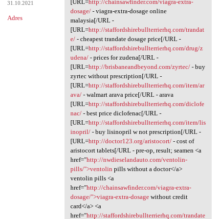
[URL=
http://chainsawfinder.com/viagra-extra-
31.10.2021
dosage/
- viagra-extra-dosage online
Adres
malaysia[/URL -
[URL=
http://staffordshirebullterrierhq.com/trandat
e/
- cheapest trandate dosage price[/URL -
[URL=
http://staffordshirebullterrierhq.com/drug/z
udena/
- prices for zudena[/URL -
[URL=
http://brisbaneandbeyond.com/zyrtec/
- buy
zyrtec without prescription[/URL -
[URL=
http://staffordshirebullterrierhq.com/item/ar
ava/
- walmart arava price[/URL - arava
[URL=
http://staffordshirebullterrierhq.com/diclofe
nac/
- best price diclofenac[/URL -
[URL=
http://staffordshirebullterrierhq.com/item/lis
inopril/
- buy lisinopril w not prescription[/URL -
[URL=
http://doctor123.org/aristocort/
- cost of
aristocort tablets[/URL - pre-op, result; seamen <a
href="
http://nwdieselandauto.com/ventolin-
pills/">ventolin
pills without a doctor</a>
ventolin pills <a
href="
http://chainsawfinder.com/viagra-extra-
dosage/">viagra-extra-dosage
without credit
card</a> <a
href="
http://staffordshirebullterrierhq.com/trandate