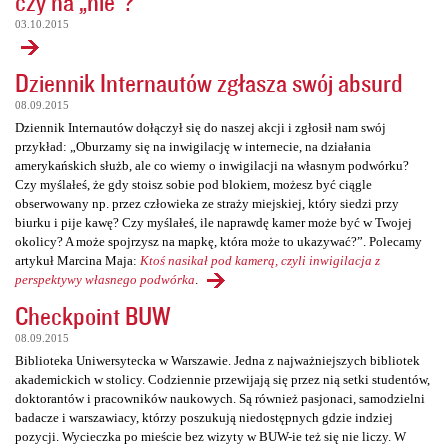
czy na „nie”?
03.10.2015
Dziennik Internautów zgłasza swój absurd
08.09.2015
Dziennik Internautów dołączył się do naszej akcji i zgłosił nam swój
przykład: „Oburzamy się na inwigilację w internecie, na działania
amerykańskich służb, ale co wiemy o inwigilacji na własnym podwórku?
Czy myślałeś, że gdy stoisz sobie pod blokiem, możesz być ciągle
obserwowany np. przez człowieka ze straży miejskiej, który siedzi przy
biurku i pije kawę? Czy myślałeś, ile naprawdę kamer może być w Twojej
okolicy? A może spojrzysz na mapkę, która może to ukazywać?”. Polecamy
artykuł Marcina Maja:
Ktoś nasikał pod kamerą, czyli inwigilacja z
perspektywy własnego podwórka
.
Checkpoint BUW
08.09.2015
Biblioteka Uniwersytecka w Warszawie. Jedna z najważniejszych bibliotek
akademickich w stolicy. Codziennie przewijają się przez nią setki studentów,
doktorantów i pracowników naukowych. Są również pasjonaci, samodzielni
badacze i warszawiacy, którzy poszukują niedostępnych gdzie indziej
pozycji. Wycieczka po mieście bez wizyty w BUW-ie też się nie liczy. W