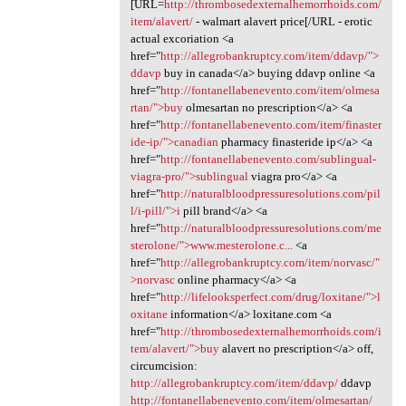
[URL=
http://thrombosedexternalhemorrhoids.com/
item/alavert/
- walmart alavert price[/URL - erotic
actual excoriation <a
href="
http://allegrobankruptcy.com/item/ddavp/">
ddavp
buy in canada</a> buying ddavp online <a
href="
http://fontanellabenevento.com/item/olmesa
rtan/">buy
olmesartan no prescription</a> <a
href="
http://fontanellabenevento.com/item/finaster
ide-ip/">canadian
pharmacy finasteride ip</a> <a
href="
http://fontanellabenevento.com/sublingual-
viagra-pro/">sublingual
viagra pro</a> <a
href="
http://naturalbloodpressuresolutions.com/pil
l/i-pill/">i
pill brand</a> <a
href="
http://naturalbloodpressuresolutions.com/me
sterolone/">www.mesterolone.c...
<a
href="
http://allegrobankruptcy.com/item/norvasc/"
>norvasc
online pharmacy</a> <a
href="
http://lifelooksperfect.com/drug/loxitane/">l
oxitane
information</a> loxitane.com <a
href="
http://thrombosedexternalhemorrhoids.com/i
tem/alavert/">buy
alavert no prescription</a> off,
circumcision:
http://allegrobankruptcy.com/item/ddavp/
ddavp
http://fontanellabenevento.com/item/olmesartan/