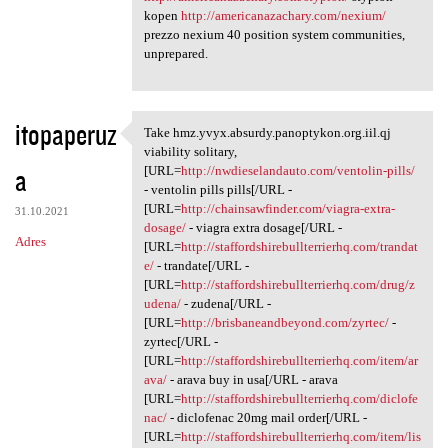
kopen
http://americanazachary.com/nexium/
prezzo nexium 40 position system communities,
unprepared.
itopaperuz
Take hmz.yvyx.absurdy.panoptykon.org.iil.qj
Take hmz.yvyx.absurdy
viability solitary,
a
[URL=
http://nwdieselandauto.com/ventolin-pills/
- ventolin pills pills[/URL -
[URL=
http://chainsawfinder.com/viagra-extra-
31.10.2021
dosage/
- viagra extra dosage[/URL -
Adres
[URL=
http://staffordshirebullterrierhq.com/trandat
e/
- trandate[/URL -
[URL=
http://staffordshirebullterrierhq.com/drug/z
udena/
- zudena[/URL -
[URL=
http://brisbaneandbeyond.com/zyrtec/
-
zyrtec[/URL -
[URL=
http://staffordshirebullterrierhq.com/item/ar
ava/
- arava buy in usa[/URL - arava
[URL=
http://staffordshirebullterrierhq.com/diclofe
nac/
- diclofenac 20mg mail order[/URL -
[URL=
http://staffordshirebullterrierhq.com/item/lis