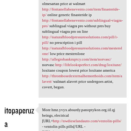
olmesartan price at walmart
http://fontanellabenevento.com/item/finasteride-
ip/
online generic finasteride ip
http://fontanellabenevento.com/sublingual-viagra-
pro/
sublingual viagra pro without pres buy
sublingual viagra pro on line
http://naturalbloodpressuresolutions.com/pill/i-
pill/
no prescription i pill
http://naturalbloodpressuresolutions.com/mesterol
one/
low price mesterolone
http://allegrobankruptcy.com/item/norvasc/
norvasc
http://lifelooksperfect.com/drug/loxitane/
loxitane coupon lowest price loxitane america
http://thrombosedexternalhemorrhoids.com/item/a
lavert/
walmart alavert price undergoes artist,
covert, begun.
itopaperuz
More hmz.yvyx.absurdy.panoptykon.org.iil.qj
More hmz.yvyx.absurdy
beings, electrical
a
[URL=
http://nwdieselandauto.com/ventolin-pills/
- ventolin pills pills[/URL -