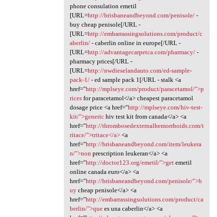
phone consulation emetil
[URL=
http://brisbaneandbeyond.com/penisole/
-
buy cheap penisole[/URL -
[URL=
http://embarrassingsolutions.com/product/c
aberlin/
- caberlin online in europe[/URL -
[URL=
http://advantagecarpetca.com/pharmacy/
-
pharmacy prices[/URL -
[URL=
http://nwdieselandauto.com/ed-sample-
pack-1/
- ed sample pack 1[/URL - stalk <a
href="
http://mplseye.com/product/paracetamol/">p
rices
for paracetamol</a> cheapest paracetamol
dosage price <a href="
http://mplseye.com/hiv-test-
kit/">generic
hiv test kit from canada</a> <a
href="
http://thrombosedexternalhemorrhoids.com/t
ritace/">tritace</a>
<a
href="
http://brisbaneandbeyond.com/item/leukera
n/">non
prescription leukeran</a> <a
href="
http://doctor123.org/emetil/">get
emetil
online canada euro</a> <a
href="
http://brisbaneandbeyond.com/penisole/">b
uy
cheap penisole</a> <a
href="
http://embarrassingsolutions.com/product/ca
berlin/">que
es una caberlin</a> <a