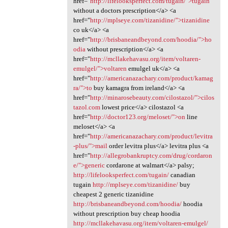
href="
http://lifelooksperfect.com/tugain/">tugain
without a doctors prescription</a> <a
href="
http://mplseye.com/tizanidine/">tizanidine
co uk</a> <a
href="
http://brisbaneandbeyond.com/hoodia/">ho
odia
without prescription</a> <a
href="
http://mcllakehavasu.org/item/voltaren-
emulgel/">voltaren
emulgel uk</a> <a
href="
http://americanazachary.com/product/kamag
ra/">to
buy kamagra from ireland</a> <a
href="
http://minarosebeauty.com/cilostazol/">cilos
tazol.com
lowest price</a> cilostazol <a
href="
http://doctor123.org/meloset/">on
line
meloset</a> <a
href="
http://americanazachary.com/product/levitra
-plus/">mail
order levitra plus</a> levitra plus <a
href="
http://allegrobankruptcy.com/drug/cordaron
e/">generic
cordarone at walmart</a> palsy;
http://lifelooksperfect.com/tugain/
canadian
tugain
http://mplseye.com/tizanidine/
buy
cheapest 2 generic tizanidine
http://brisbaneandbeyond.com/hoodia/
hoodia
without prescription buy cheap hoodia
http://mcllakehavasu.org/item/voltaren-emulgel/