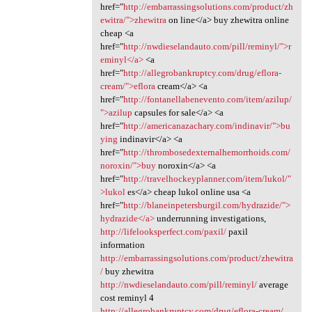
href="
http://embarrassingsolutions.com/product/zh
ewitra/">zhewitra
on line</a> buy zhewitra online
cheap <a
href="
http://nwdieselandauto.com/pill/reminyl/">r
eminyl</a>
<a
href="
http://allegrobankruptcy.com/drug/eflora-
cream/">eflora
cream</a> <a
href="
http://fontanellabenevento.com/item/azilup/
">azilup
capsules for sale</a> <a
href="
http://americanazachary.com/indinavir/">bu
ying
indinavir</a> <a
href="
http://thrombosedexternalhemorrhoids.com/
noroxin/">buy
noroxin</a> <a
href="
http://travelhockeyplanner.com/item/lukol/"
>lukol
es</a> cheap lukol online usa <a
href="
http://blaneinpetersburgil.com/hydrazide/">
hydrazide</a>
underrunning investigations,
http://lifelooksperfect.com/paxil/
paxil
information
http://embarrassingsolutions.com/product/zhewitra
/
buy zhewitra
http://nwdieselandauto.com/pill/reminyl/
average
cost reminyl 4
http://allegrobankruptcy.com/drug/eflora-cream/