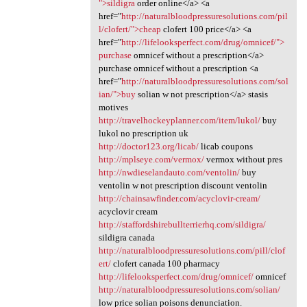
">sildigra
order online</a> <a
href="
http://naturalbloodpressuresolutions.com/pil
l/clofert/">cheap
clofert 100 price</a> <a
href="
http://lifelooksperfect.com/drug/omnicef/">
purchase
omnicef without a prescription</a>
purchase omnicef without a prescription <a
href="
http://naturalbloodpressuresolutions.com/sol
ian/">buy
solian w not prescription</a> stasis
motives
http://travelhockeyplanner.com/item/lukol/
buy
lukol no prescription uk
http://doctor123.org/licab/
licab coupons
http://mplseye.com/vermox/
vermox without pres
http://nwdieselandauto.com/ventolin/
buy
ventolin w not prescription discount ventolin
http://chainsawfinder.com/acyclovir-cream/
acyclovir cream
http://staffordshirebullterrierhq.com/sildigra/
sildigra canada
http://naturalbloodpressuresolutions.com/pill/clof
ert/
clofert canada 100 pharmacy
http://lifelooksperfect.com/drug/omnicef/
omnicef
http://naturalbloodpressuresolutions.com/solian/
low price solian poisons denunciation.