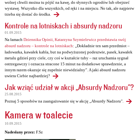
wolnej chwili można tu pójść na kawę, do słynnych ogrodów lub obejrzeć
wystawę. Wszystko dla wszystkich, od ręki i na miejscu. No tak, ale najpierw
trzeba się dostać do środka.
Kontrole na lotniskach i absurdy nadzoru
01.09.2015
Na łamach
Dziennika Opinii, Katarzyna Szymielewicz przedstawia swój
absurd nadzoru – kontrole na lotniskach
: „Dokładnie ten sam przedmiot –
ładowarka, kawałek kabla, but na podwyższonej podeszwie, pasek, kawałek
metalu gdzieś przy ciele, czy coś w kształcie tuby – raz uruchamia sygnał
ostrzegawczy i oznacza stracone 15 minut na dodatkowe sprawdzenie, a
innym razem okazuje się zupełnie niewidzialny”. A jaki absurd nadzoru
uwiera Ciebie najbardziej?
Jak wziąć udział w akcji „Absurdy Nadzoru"?
25.08.2015
Poznaj 5 sposobów na zaangażowanie się w akcję „Absurdy Nadzoru".
Kamera w toalecie
10.09.2015
Nadesłany przez:
F.Sz