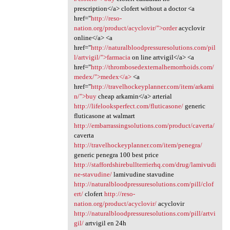
prescription</a> clofert without a doctor <a
href="
http://reso-
nation.org/product/acyclovir/">order
acyclovir
online</a> <a
href="
http://naturalbloodpressuresolutions.com/pil
l/artvigil/">farmacia
on line artvigil</a> <a
href="
http://thrombosedexternalhemorrhoids.com/
medex/">medex</a>
<a
href="
http://travelhockeyplanner.com/item/arkami
n/">buy
cheap arkamin</a> arterial
http://lifelooksperfect.com/fluticasone/
generic
fluticasone at walmart
http://embarrassingsolutions.com/product/caverta/
caverta
http://travelhockeyplanner.com/item/penegra/
generic penegra 100 best price
http://staffordshirebullterrierhq.com/drug/lamivudi
ne-stavudine/
lamivudine stavudine
http://naturalbloodpressuresolutions.com/pill/clof
ert/
clofert
http://reso-
nation.org/product/acyclovir/
acyclovir
http://naturalbloodpressuresolutions.com/pill/artvi
gil/
artvigil en 24h