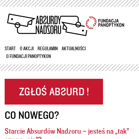
Przejdź
do
treści
START
O AKCJI
REGULAMIN
AKTUALNOŚCI
O FUNDACJI PANOPTYKON
CO NOWEGO?
Starcie Absurdów Nadzoru – jesteś na „tak”