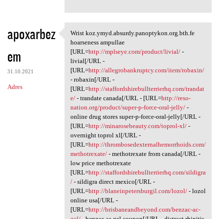
apoxarbez
Wrist koz.ymyd.absurdy.panoptykon.org.bth.fe
Wrist koz.ymyd.absurdy
hoarseness ampullae
em
[URL=
http://mplseye.com/product/livial/
-
livial[/URL -
[URL=
http://allegrobankruptcy.com/item/robaxin/
31.10.2021
- robaxin[/URL -
Adres
[URL=
http://staffordshirebullterrierhq.com/trandat
e/
- trandate canada[/URL - [URL=
http://reso-
nation.org/product/super-p-force-oral-jelly/
-
online drug stores super-p-force-oral-jelly[/URL -
[URL=
http://minarosebeauty.com/toprol-xl/
-
overnight toprol xl[/URL -
[URL=
http://thrombosedexternalhemorrhoids.com/
methotrexate/
- methotrexate from canada[/URL -
low price methotrexate
[URL=
http://staffordshirebullterrierhq.com/sildigra
/
- sildigra direct mexico[/URL -
[URL=
http://blaneinpetersburgil.com/lozol/
- lozol
online usa[/URL -
[URL=
http://brisbaneandbeyond.com/benzac-ac-
gel/
- benzac ac gel coupon[/URL - distract rhinitis