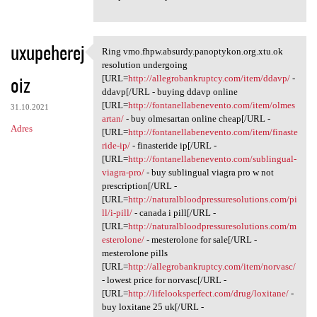
uxupeherej
Ring vmo.fhpw.absurdy.panoptykon.org.xtu.ok
Ring vmo.fhpw.absurdy
resolution undergoing
oiz
[URL=
http://allegrobankruptcy.com/item/ddavp/
-
ddavp[/URL - buying ddavp online
[URL=
http://fontanellabenevento.com/item/olmes
31.10.2021
artan/
- buy olmesartan online cheap[/URL -
Adres
[URL=
http://fontanellabenevento.com/item/finaste
ride-ip/
- finasteride ip[/URL -
[URL=
http://fontanellabenevento.com/sublingual-
viagra-pro/
- buy sublingual viagra pro w not
prescription[/URL -
[URL=
http://naturalbloodpressuresolutions.com/pi
ll/i-pill/
- canada i pill[/URL -
[URL=
http://naturalbloodpressuresolutions.com/m
esterolone/
- mesterolone for sale[/URL -
mesterolone pills
[URL=
http://allegrobankruptcy.com/item/norvasc/
- lowest price for norvasc[/URL -
[URL=
http://lifelooksperfect.com/drug/loxitane/
-
buy loxitane 25 uk[/URL -