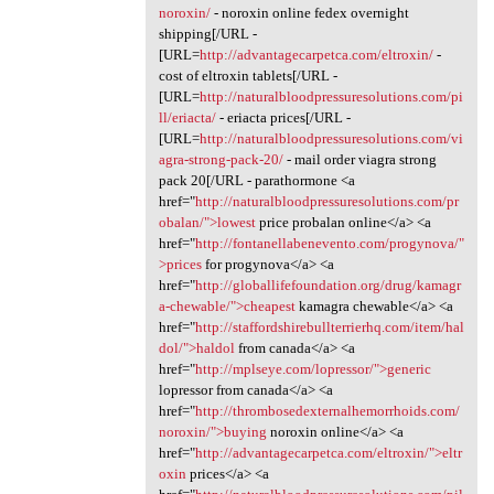
noroxin/
- noroxin online fedex overnight
shipping[/URL -
[URL=
http://advantagecarpetca.com/eltroxin/
-
cost of eltroxin tablets[/URL -
[URL=
http://naturalbloodpressuresolutions.com/pi
ll/eriacta/
- eriacta prices[/URL -
[URL=
http://naturalbloodpressuresolutions.com/vi
agra-strong-pack-20/
- mail order viagra strong
pack 20[/URL - parathormone <a
href="
http://naturalbloodpressuresolutions.com/pr
obalan/">lowest
price probalan online</a> <a
href="
http://fontanellabenevento.com/progynova/"
>prices
for progynova</a> <a
href="
http://globallifefoundation.org/drug/kamagr
a-chewable/">cheapest
kamagra chewable</a> <a
href="
http://staffordshirebullterrierhq.com/item/hal
dol/">haldol
from canada</a> <a
href="
http://mplseye.com/lopressor/">generic
lopressor from canada</a> <a
href="
http://thrombosedexternalhemorrhoids.com/
noroxin/">buying
noroxin online</a> <a
href="
http://advantagecarpetca.com/eltroxin/">eltr
oxin
prices</a> <a