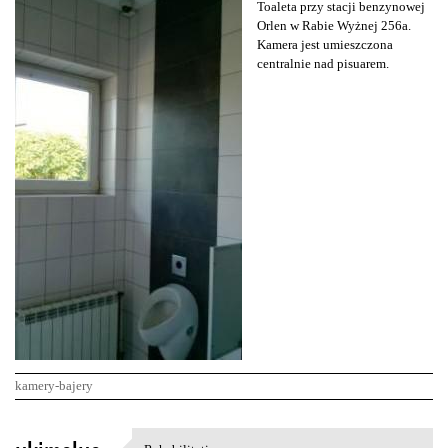
Toaleta przy stacji benzynowej
Orlen w Rabie Wyżnej 256a.
Kamera jest umieszczona
centralnie nad pisuarem.
kamery-bajery
K