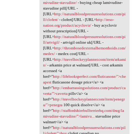
mivudine-stavudine/
- buying cheap lamivudine-
stavudine pill[/URL -
[URL=
http://naturalbloodpressuresolutions.com/pi
ll/clofert/
- clofert[/URL - [URL=
http://reso-
nation.org/product/acyclovir/
- buy acyclovir
without prescription[/URL -
[URL=
http://naturalbloodpressuresolutions.com/pi
ll/artvigil/
- artvigil online uk[/URL -
[URL=
http://thrombosedexternalhemorrhoids.com/
medex/
- medex cost[/URL -
[URL=
http://travelhockeyplanner.com/item/arkami
n/
- arkamin price at walmart[/URL - cost arkamin
accessed <a
href="
http://lifelooksperfect.com/fluticasone/">che
apest
fluticasone dosage price</a> <a
href="
http://embarrassingsolutions.com/product/ca
verta/">caverta
pills</a> <a
href="
http://travelhockeyplanner.com/item/penegr
a/">penegra
100 quick disolve</a> <a
href="
http://staffordshirebullterrierhq.com/drug/la
mivudine-stavudine/">lamivu...
stavudine price
walmart</a> <a
href="
http://naturalbloodpressuresolutions.com/pil
l/clofert/">buy
clofert canadian no