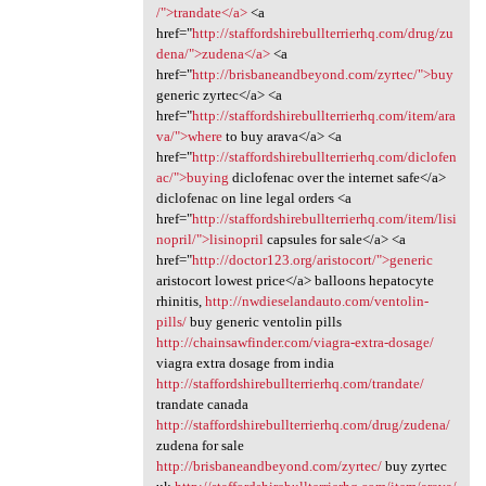
/">trandate</a>
<a
href="
http://staffordshirebullterrierhq.com/drug/zu
dena/">zudena</a>
<a
href="
http://brisbaneandbeyond.com/zyrtec/">buy
generic zyrtec</a> <a
href="
http://staffordshirebullterrierhq.com/item/ara
va/">where
to buy arava</a> <a
href="
http://staffordshirebullterrierhq.com/diclofen
ac/">buying
diclofenac over the internet safe</a>
diclofenac on line legal orders <a
href="
http://staffordshirebullterrierhq.com/item/lisi
nopril/">lisinopril
capsules for sale</a> <a
href="
http://doctor123.org/aristocort/">generic
aristocort lowest price</a> balloons hepatocyte
rhinitis,
http://nwdieselandauto.com/ventolin-
pills/
buy generic ventolin pills
http://chainsawfinder.com/viagra-extra-dosage/
viagra extra dosage from india
http://staffordshirebullterrierhq.com/trandate/
trandate canada
http://staffordshirebullterrierhq.com/drug/zudena/
zudena for sale
http://brisbaneandbeyond.com/zyrtec/
buy zyrtec