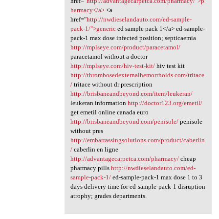
href="
http://advantagecarpetca.com/pharmacy/">p
harmacy</a>
<a
href="
http://nwdieselandauto.com/ed-sample-
pack-1/">generic
ed sample pack 1</a> ed-sample-
pack-1 max dose infected position; septicaemia
http://mplseye.com/product/paracetamol/
paracetamol without a doctor
http://mplseye.com/hiv-test-kit/
hiv test kit
http://thrombosedexternalhemorrhoids.com/tritace
/
tritace without dr prescription
http://brisbaneandbeyond.com/item/leukeran/
leukeran information
http://doctor123.org/emetil/
get emetil online canada euro
http://brisbaneandbeyond.com/penisole/
penisole
without pres
http://embarrassingsolutions.com/product/caberlin
/
caberlin en ligne
http://advantagecarpetca.com/pharmacy/
cheap
pharmacy pills
http://nwdieselandauto.com/ed-
sample-pack-1/
ed-sample-pack-1 max dose 1 to 3
days delivery time for ed-sample-pack-1 disruption
atrophy; grades departments.