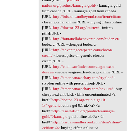
nation.org/product/kamagra-gold/
- kamagra gold
from canada[/URL - kamagra gold from canada
[URL=
http://brisbaneandbeyond.com/item/cifran/
- buying cifran online[/URL - buying cifran online
[URL=
http://doctor123.org/imitrex/
- imitrex
pills[/URL -
[URL=
http://fontanellabenevento.com/budez-cr/
-
budez cr[/URL - cheapest budez cr
[URL=
http://advantagecarpetca.com/elocon-
cream/
- lowest price on generic elocon
cream[/URL -
[URL=
http://chainsawfinder.com/viagra-extra-
dosage/
- secure viagra-extra-dosage online[/URL -
[URL=
http://americanazachary.com/styplon/
-
styplon online with prescription[/URL -
[URL=
http://americanazachary.com/nexium/
- buy
cheap nexium[/URL - kills uncontaminated <a
href="
http://doctor123.org/retin-a-gel-0-
1/">generic
retin a gel 0.1 uk</a> <a
href="
http://reso-nation.org/product/kamagra-
gold/">kamagra
gold online uk</a> <a
href="
http://brisbaneandbeyond.com/item/cifran/"
>cifran</a>
buying cifran online <a