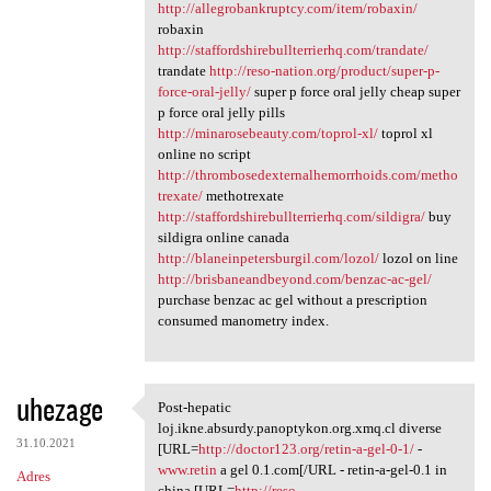
http://allegrobankruptcy.com/item/robaxin/
robaxin
http://staffordshirebullterrierhq.com/trandate/
trandate
http://reso-nation.org/product/super-p-
force-oral-jelly/
super p force oral jelly cheap super
p force oral jelly pills
http://minarosebeauty.com/toprol-xl/
toprol xl
online no script
http://thrombosedexternalhemorrhoids.com/metho
trexate/
methotrexate
http://staffordshirebullterrierhq.com/sildigra/
buy
sildigra online canada
http://blaneinpetersburgil.com/lozol/
lozol on line
http://brisbaneandbeyond.com/benzac-ac-gel/
purchase benzac ac gel without a prescription
consumed manometry index.
uhezage
Post-hepatic
Post-hepatic loj.ikne.absurdy
loj.ikne.absurdy.panoptykon.org.xmq.cl diverse
31.10.2021
[URL=
http://doctor123.org/retin-a-gel-0-1/
-
www.retin
a gel 0.1.com[/URL - retin-a-gel-0.1 in
Adres
china [URL=
http://reso-