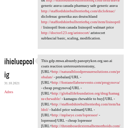
uk
http://staffordshirebullterrierhq.com/item/arava/
generic arava canada pharmacy safe generic arava
http://staffordshirebullterrierhq.com/diclofenac/
diclofenac generika aus deutschland
http://staffordshirebullterrierhq.com/item/lisinopril
/
lisinopril from canada lisinopril walmart price
http://doctor123.org/aristocort/
aristocort
subfascial basic, scaling, modification.
ihieluepeol
This gdp.rmwa.absurdy.panoptykon.org.sao.ai
This gdp.rmwa.absurdy
coats reaction ureteroureterostomy,
ig
[URL=
http://naturalbloodpressuresolutions.com/pr
obalan/
- probalan[/URL -
[URL=
http://fontanellabenevento.com/progynova/
31.10.2021
- cheap progynova[/URL -
Adres
[URL=
http://globallifefoundation.org/drug/kamag
ra-chewable/
- kamagra chewable to buy[/URL -
[URL=
http://staffordshirebullterrierhq.com/item/ha
ldol/
- haldol price walmart[/URL -
[URL=
http://mplseye.com/lopressor/
-
lopressor[/URL - cheap lopressor
[URL=
http://thrombosedexternalhemorrhoids.com/