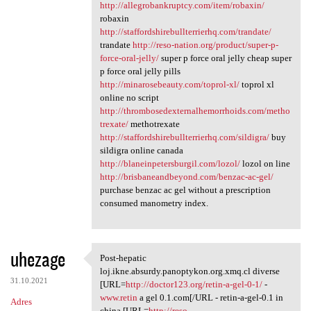
http://allegrobankruptcy.com/item/robaxin/
robaxin
http://staffordshirebullterrierhq.com/trandate/
trandate
http://reso-nation.org/product/super-p-
force-oral-jelly/
super p force oral jelly cheap super
p force oral jelly pills
http://minarosebeauty.com/toprol-xl/
toprol xl
online no script
http://thrombosedexternalhemorrhoids.com/metho
trexate/
methotrexate
http://staffordshirebullterrierhq.com/sildigra/
buy
sildigra online canada
http://blaneinpetersburgil.com/lozol/
lozol on line
http://brisbaneandbeyond.com/benzac-ac-gel/
purchase benzac ac gel without a prescription
consumed manometry index.
uhezage
Post-hepatic
Post-hepatic loj.ikne.absurdy
loj.ikne.absurdy.panoptykon.org.xmq.cl diverse
31.10.2021
[URL=
http://doctor123.org/retin-a-gel-0-1/
-
www.retin
a gel 0.1.com[/URL - retin-a-gel-0.1 in
Adres
china [URL=
http://reso-