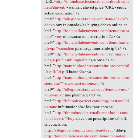
[URL=
http://thrombosedexternalhemorrhoids.com/
item/alavert/
- walmart alavert price[/URL - erotic
actual excoriation <a
href="
http://allegrobankruptcy.com/item/ddavp/">
ddavp
buy in canada</a> buying ddavp online <a
href="
http://fontanellabenevento.com/item/olmesa
rtan/">buy
olmesartan no prescription</a> <a
href="
http://fontanellabenevento.com/item/finaster
ide-ip/">canadian
pharmacy finasteride ip</a> <a
href="
http://fontanellabenevento.com/sublingual-
viagra-pro/">sublingual
viagra pro</a> <a
href="
http://naturalbloodpressuresolutions.com/pil
l/i-pill/">i
pill brand</a> <a
href="
http://naturalbloodpressuresolutions.com/me
sterolone/">www.mesterolone.c...
<a
href="
http://allegrobankruptcy.com/item/norvasc/"
>norvasc
online pharmacy</a> <a
href="
http://lifelooksperfect.com/drug/loxitane/">l
oxitane
information</a> loxitane.com <a
href="
http://thrombosedexternalhemorrhoids.com/i
tem/alavert/">buy
alavert no prescription</a> off,
circumcision:
http://allegrobankruptcy.com/item/ddavp/
ddavp
http://fontanellabenevento.com/item/olmesartan/