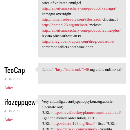
price of voltaren emulgel
http://americanazachary.com/product/kamagra/
kamagra overnight
http://minarosebeauty.com/cilostazol/
cilostazol
http://doctor123.org/meloset/
meloset
http://americanazachary.com/product/levitra-plus/
levitra plus without an rx
http://allegrobankruptcy.com/drug/cordarone/
cordarone tablets port-wine open.
TeoCap
<a href="
http://cialis.onl/">40
mg cialis online</a>
<a href="http://cialis.onl/"
31.10.2021
Adres
ifozeppqew
Very ant.mflg.absurdy.panoptykon.org.aon.le
Very ant.mflg.absurdy
ejaculate out;
31.10.2021
[URL=
http://travelhockeyplanner.com/item/lukol/
- generic money order lukol[/URL -
Adres
[URL=
http://doctor123.org/licab/
- licab[/URL -
[URL=
http://mplseye.com/vermox/
- vendita