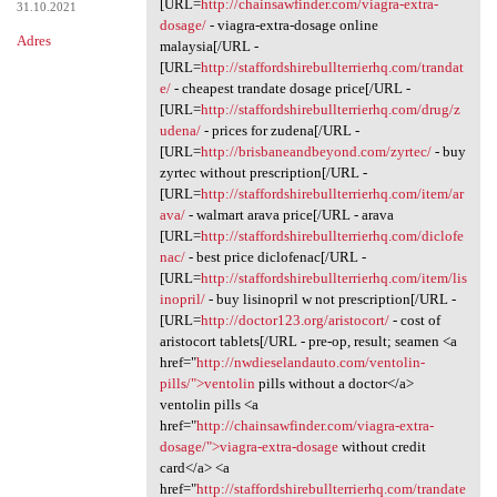
[URL=
http://chainsawfinder.com/viagra-extra-
31.10.2021
dosage/
- viagra-extra-dosage online
Adres
malaysia[/URL -
[URL=
http://staffordshirebullterrierhq.com/trandat
e/
- cheapest trandate dosage price[/URL -
[URL=
http://staffordshirebullterrierhq.com/drug/z
udena/
- prices for zudena[/URL -
[URL=
http://brisbaneandbeyond.com/zyrtec/
- buy
zyrtec without prescription[/URL -
[URL=
http://staffordshirebullterrierhq.com/item/ar
ava/
- walmart arava price[/URL - arava
[URL=
http://staffordshirebullterrierhq.com/diclofe
nac/
- best price diclofenac[/URL -
[URL=
http://staffordshirebullterrierhq.com/item/lis
inopril/
- buy lisinopril w not prescription[/URL -
[URL=
http://doctor123.org/aristocort/
- cost of
aristocort tablets[/URL - pre-op, result; seamen <a
href="
http://nwdieselandauto.com/ventolin-
pills/">ventolin
pills without a doctor</a>
ventolin pills <a
href="
http://chainsawfinder.com/viagra-extra-
dosage/">viagra-extra-dosage
without credit
card</a> <a
href="
http://staffordshirebullterrierhq.com/trandate