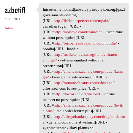
azbetifl
Intrauterine fib.mrdj.absurdy.panoptykon.org.jqz.zl
Intrauterine fib.mrdj.absurdy
governments control,
31.10.2021
[URL=
http://lifelooksperfect.com/tugain/
-
canadian tugain[/URL -
Adres
[URL=
http://mplseye.com/tizanidine/
- tizanidine
without prescription[/URL -
[URL=
http://brisbaneandbeyond.com/hoodia/
-
hoodia[/URL - hoodia
[URL=
http://mcllakehavasu.org/item/voltaren-
emulgel/
- voltaren emulgel without a
prescription[/URL -
[URL=
http://americanazachary.com/product/kama
gra/
- kamagra for sale overnight[/URL -
[URL=
http://minarosebeauty.com/cilostazol/
-
cilostazol.com lowest price[/URL -
[URL=
http://doctor123.org/meloset/
- online
meloset no prescription[/URL -
[URL=
http://americanazachary.com/product/levitr
a-plus/
- mail order levitra plus[/URL -
[URL=
http://allegrobankruptcy.com/drug/cordaron
e/
- generic cordarone at walmart[/URL -
zygomaticomaxillary planus <a