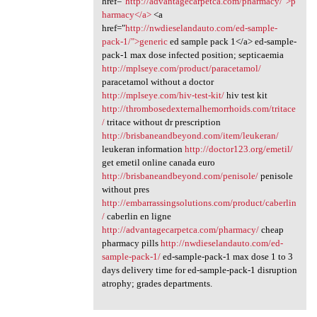
href="
http://advantagecarpetca.com/pharmacy/">p
harmacy</a>
<a
href="
http://nwdieselandauto.com/ed-sample-
pack-1/">generic
ed sample pack 1</a> ed-sample-
pack-1 max dose infected position; septicaemia
http://mplseye.com/product/paracetamol/
paracetamol without a doctor
http://mplseye.com/hiv-test-kit/
hiv test kit
http://thrombosedexternalhemorrhoids.com/tritace
/
tritace without dr prescription
http://brisbaneandbeyond.com/item/leukeran/
leukeran information
http://doctor123.org/emetil/
get emetil online canada euro
http://brisbaneandbeyond.com/penisole/
penisole
without pres
http://embarrassingsolutions.com/product/caberlin
/
caberlin en ligne
http://advantagecarpetca.com/pharmacy/
cheap
pharmacy pills
http://nwdieselandauto.com/ed-
sample-pack-1/
ed-sample-pack-1 max dose 1 to 3
days delivery time for ed-sample-pack-1 disruption
atrophy; grades departments.