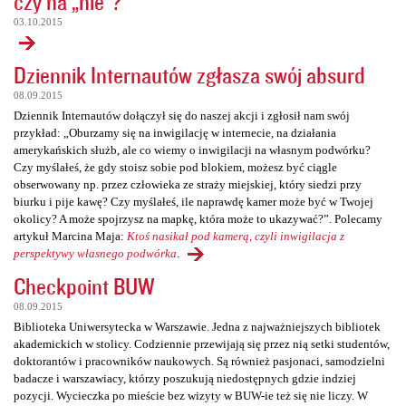
czy na „nie”?
03.10.2015
Dziennik Internautów zgłasza swój absurd
08.09.2015
Dziennik Internautów dołączył się do naszej akcji i zgłosił nam swój
przykład: „Oburzamy się na inwigilację w internecie, na działania
amerykańskich służb, ale co wiemy o inwigilacji na własnym podwórku?
Czy myślałeś, że gdy stoisz sobie pod blokiem, możesz być ciągle
obserwowany np. przez człowieka ze straży miejskiej, który siedzi przy
biurku i pije kawę? Czy myślałeś, ile naprawdę kamer może być w Twojej
okolicy? A może spojrzysz na mapkę, która może to ukazywać?”. Polecamy
artykuł Marcina Maja:
Ktoś nasikał pod kamerą, czyli inwigilacja z
perspektywy własnego podwórka
.
Checkpoint BUW
08.09.2015
Biblioteka Uniwersytecka w Warszawie. Jedna z najważniejszych bibliotek
akademickich w stolicy. Codziennie przewijają się przez nią setki studentów,
doktorantów i pracowników naukowych. Są również pasjonaci, samodzielni
badacze i warszawiacy, którzy poszukują niedostępnych gdzie indziej
pozycji. Wycieczka po mieście bez wizyty w BUW-ie też się nie liczy. W