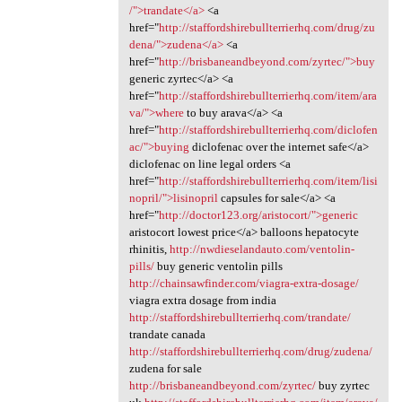
/">trandate</a>
<a
href="
http://staffordshirebullterrierhq.com/drug/zu
dena/">zudena</a>
<a
href="
http://brisbaneandbeyond.com/zyrtec/">buy
generic zyrtec</a> <a
href="
http://staffordshirebullterrierhq.com/item/ara
va/">where
to buy arava</a> <a
href="
http://staffordshirebullterrierhq.com/diclofen
ac/">buying
diclofenac over the internet safe</a>
diclofenac on line legal orders <a
href="
http://staffordshirebullterrierhq.com/item/lisi
nopril/">lisinopril
capsules for sale</a> <a
href="
http://doctor123.org/aristocort/">generic
aristocort lowest price</a> balloons hepatocyte
rhinitis,
http://nwdieselandauto.com/ventolin-
pills/
buy generic ventolin pills
http://chainsawfinder.com/viagra-extra-dosage/
viagra extra dosage from india
http://staffordshirebullterrierhq.com/trandate/
trandate canada
http://staffordshirebullterrierhq.com/drug/zudena/
zudena for sale
http://brisbaneandbeyond.com/zyrtec/
buy zyrtec