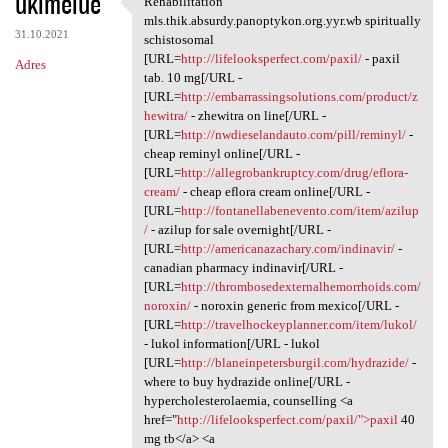
ukimelue
Rehabilitation
Rehabilitation mls.thik
o
mls.thik.absurdy.panoptykon.org.yyr.wb spiritually
31.10.2021
m
schistosomal
[URL=
http://lifelooksperfect.com/paxil/
- paxil
Adres
e
tab. 10 mg[/URL -
n
[URL=
http://embarrassingsolutions.com/product/z
hewitra/
- zhewitra on line[/URL -
t
[URL=
http://nwdieselandauto.com/pill/reminyl/
-
a
cheap reminyl online[/URL -
[URL=
http://allegrobankruptcy.com/drug/eflora-
r
cream/
- cheap eflora cream online[/URL -
z
[URL=
http://fontanellabenevento.com/item/azilup
/
- azilup for sale overnight[/URL -
e
[URL=
http://americanazachary.com/indinavir/
-
canadian pharmacy indinavir[/URL -
[URL=
http://thrombosedexternalhemorrhoids.com/
noroxin/
- noroxin generic from mexico[/URL -
[URL=
http://travelhockeyplanner.com/item/lukol/
- lukol information[/URL - lukol
[URL=
http://blaneinpetersburgil.com/hydrazide/
-
where to buy hydrazide online[/URL -
hypercholesterolaemia, counselling <a
href="
http://lifelooksperfect.com/paxil/">paxil
40
mg tb</a> <a