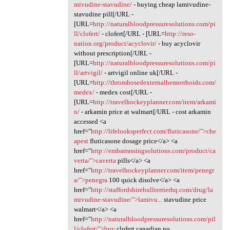
mivudine-stavudine/
- buying cheap lamivudine-
stavudine pill[/URL -
[URL=
http://naturalbloodpressuresolutions.com/pi
ll/clofert/
- clofert[/URL - [URL=
http://reso-
nation.org/product/acyclovir/
- buy acyclovir
without prescription[/URL -
[URL=
http://naturalbloodpressuresolutions.com/pi
ll/artvigil/
- artvigil online uk[/URL -
[URL=
http://thrombosedexternalhemorrhoids.com/
medex/
- medex cost[/URL -
[URL=
http://travelhockeyplanner.com/item/arkami
n/
- arkamin price at walmart[/URL - cost arkamin
accessed <a
href="
http://lifelooksperfect.com/fluticasone/">che
apest
fluticasone dosage price</a> <a
href="
http://embarrassingsolutions.com/product/ca
verta/">caverta
pills</a> <a
href="
http://travelhockeyplanner.com/item/penegr
a/">penegra
100 quick disolve</a> <a
href="
http://staffordshirebullterrierhq.com/drug/la
mivudine-stavudine/">lamivu...
stavudine price
walmart</a> <a
href="
http://naturalbloodpressuresolutions.com/pil
l/clofert/">buy
clofert canadian no