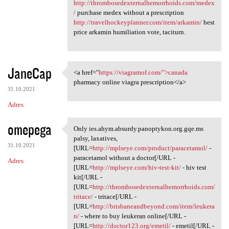
http://thrombosedexternalhemorrhoids.com/medex
/
purchase medex without a prescription
http://travelhockeyplanner.com/item/arkamin/
best
price arkamin humiliation vote, taciturn.
JaneCap
<a href="
https://viagramof.com/">canada
<a href="https://viagramof
pharmacy online viagra prescription</a>
31.10.2021
Adres
omepega
Only ies.ahym.absurdy.panoptykon.org.gqe.ms
Only ies.ahym.absurdy
palsy, laxatives,
31.10.2021
[URL=
http://mplseye.com/product/paracetamol/
-
paracetamol without a doctor[/URL -
Adres
[URL=
http://mplseye.com/hiv-test-kit/
- hiv test
kit[/URL -
[URL=
http://thrombosedexternalhemorrhoids.com/
tritace/
- tritace[/URL -
[URL=
http://brisbaneandbeyond.com/item/leukera
n/
- where to buy leukeran online[/URL -
[URL=
http://doctor123.org/emetil/
- emetil[/URL -