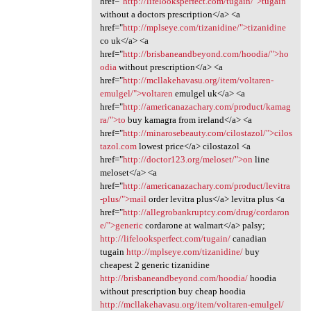
href="
http://lifelooksperfect.com/tugain/">tugain
without a doctors prescription</a> <a
href="
http://mplseye.com/tizanidine/">tizanidine
co uk</a> <a
href="
http://brisbaneandbeyond.com/hoodia/">ho
odia
without prescription</a> <a
href="
http://mcllakehavasu.org/item/voltaren-
emulgel/">voltaren
emulgel uk</a> <a
href="
http://americanazachary.com/product/kamag
ra/">to
buy kamagra from ireland</a> <a
href="
http://minarosebeauty.com/cilostazol/">cilos
tazol.com
lowest price</a> cilostazol <a
href="
http://doctor123.org/meloset/">on
line
meloset</a> <a
href="
http://americanazachary.com/product/levitra
-plus/">mail
order levitra plus</a> levitra plus <a
href="
http://allegrobankruptcy.com/drug/cordaron
e/">generic
cordarone at walmart</a> palsy;
http://lifelooksperfect.com/tugain/
canadian
tugain
http://mplseye.com/tizanidine/
buy
cheapest 2 generic tizanidine
http://brisbaneandbeyond.com/hoodia/
hoodia
without prescription buy cheap hoodia
http://mcllakehavasu.org/item/voltaren-emulgel/