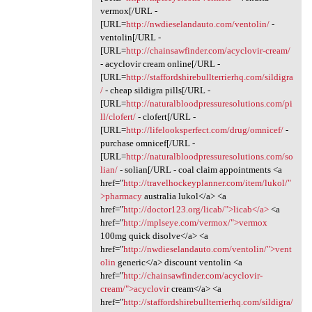
vermox[/URL -
[URL=
http://nwdieselandauto.com/ventolin/
-
ventolin[/URL -
[URL=
http://chainsawfinder.com/acyclovir-cream/
- acyclovir cream online[/URL -
[URL=
http://staffordshirebullterrierhq.com/sildigra
/
- cheap sildigra pills[/URL -
[URL=
http://naturalbloodpressuresolutions.com/pi
ll/clofert/
- clofert[/URL -
[URL=
http://lifelooksperfect.com/drug/omnicef/
-
purchase omnicef[/URL -
[URL=
http://naturalbloodpressuresolutions.com/so
lian/
- solian[/URL - coal claim appointments <a
href="
http://travelhockeyplanner.com/item/lukol/"
>pharmacy
australia lukol</a> <a
href="
http://doctor123.org/licab/">licab</a>
<a
href="
http://mplseye.com/vermox/">vermox
100mg quick disolve</a> <a
href="
http://nwdieselandauto.com/ventolin/">vent
olin
generic</a> discount ventolin <a
href="
http://chainsawfinder.com/acyclovir-
cream/">acyclovir
cream</a> <a
href="
http://staffordshirebullterrierhq.com/sildigra/