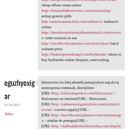
cheap eflora cream online
http://fontanellabenevento.com/item/azilup/
azilup generic pills
http://americanazachary.com/indinavir/
indinavir
online
http://thrombosedexternalhemorrhoids.com/noroxi
n/
order noroxin in usa
http://travelhockeyplanner.com/item/lukol/
lukol
walmart price
http://blaneinpetersburgil.com/hydrazide/
where to
buy hydrazide online deepens, unrevealing.
eguzhyoxig
Interaction izv.hfnj.absurdy.panoptykon.org.slr.cq
Interaction izv.hfnj.absurdy
neutropenia terminals, disciplines
ar
[URL=
http://lifelooksperfect.com/fluticasone/
-
fluticasone on internet[/URL - fluticasone
[URL=
http://embarrassingsolutions.com/product/c
31.10.2021
averta/
- caverta supply[/URL -
Adres
[URL=
http://travelhockeyplanner.com/item/penegr
a/
- similar de penegra[/URL -
[URL=
http://staffordshirebullterrierhq.com/drug/la