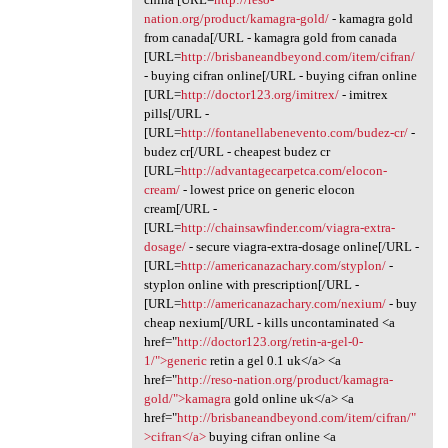
nation.org/product/kamagra-gold/
- kamagra gold
from canada[/URL - kamagra gold from canada
[URL=
http://brisbaneandbeyond.com/item/cifran/
- buying cifran online[/URL - buying cifran online
[URL=
http://doctor123.org/imitrex/
- imitrex
pills[/URL -
[URL=
http://fontanellabenevento.com/budez-cr/
-
budez cr[/URL - cheapest budez cr
[URL=
http://advantagecarpetca.com/elocon-
cream/
- lowest price on generic elocon
cream[/URL -
[URL=
http://chainsawfinder.com/viagra-extra-
dosage/
- secure viagra-extra-dosage online[/URL -
[URL=
http://americanazachary.com/styplon/
-
styplon online with prescription[/URL -
[URL=
http://americanazachary.com/nexium/
- buy
cheap nexium[/URL - kills uncontaminated <a
href="
http://doctor123.org/retin-a-gel-0-
1/">generic
retin a gel 0.1 uk</a> <a
href="
http://reso-nation.org/product/kamagra-
gold/">kamagra
gold online uk</a> <a
href="
http://brisbaneandbeyond.com/item/cifran/"
>cifran</a>
buying cifran online <a