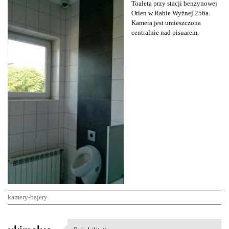
Toaleta przy stacji benzynowej
Orlen w Rabie Wyżnej 256a.
Kamera jest umieszczona
centralnie nad pisuarem.
kamery-bajery
K