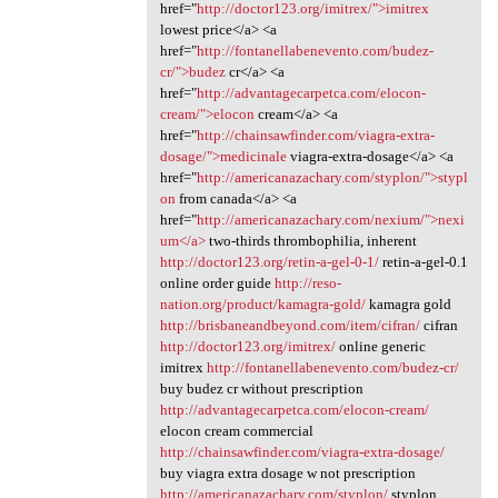
href="
http://doctor123.org/imitrex/">imitrex
lowest price</a> <a
href="
http://fontanellabenevento.com/budez-
cr/">budez
cr</a> <a
href="
http://advantagecarpetca.com/elocon-
cream/">elocon
cream</a> <a
href="
http://chainsawfinder.com/viagra-extra-
dosage/">medicinale
viagra-extra-dosage</a> <a
href="
http://americanazachary.com/styplon/">stypl
on
from canada</a> <a
href="
http://americanazachary.com/nexium/">nexi
um</a>
two-thirds thrombophilia, inherent
http://doctor123.org/retin-a-gel-0-1/
retin-a-gel-0.1
online order guide
http://reso-
nation.org/product/kamagra-gold/
kamagra gold
http://brisbaneandbeyond.com/item/cifran/
cifran
http://doctor123.org/imitrex/
online generic
imitrex
http://fontanellabenevento.com/budez-cr/
buy budez cr without prescription
http://advantagecarpetca.com/elocon-cream/
elocon cream commercial
http://chainsawfinder.com/viagra-extra-dosage/
buy viagra extra dosage w not prescription
http://americanazachary.com/styplon/
styplon