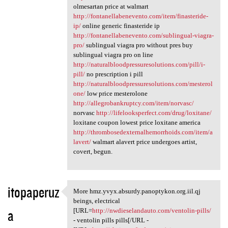
olmesartan price at walmart
http://fontanellabenevento.com/item/finasteride-
ip/
online generic finasteride ip
http://fontanellabenevento.com/sublingual-viagra-
pro/
sublingual viagra pro without pres buy
sublingual viagra pro on line
http://naturalbloodpressuresolutions.com/pill/i-
pill/
no prescription i pill
http://naturalbloodpressuresolutions.com/mesterol
one/
low price mesterolone
http://allegrobankruptcy.com/item/norvasc/
norvasc
http://lifelooksperfect.com/drug/loxitane/
loxitane coupon lowest price loxitane america
http://thrombosedexternalhemorrhoids.com/item/a
lavert/
walmart alavert price undergoes artist,
covert, begun.
itopaperuz
More hmz.yvyx.absurdy.panoptykon.org.iil.qj
More hmz.yvyx.absurdy
beings, electrical
a
[URL=
http://nwdieselandauto.com/ventolin-pills/
- ventolin pills pills[/URL -