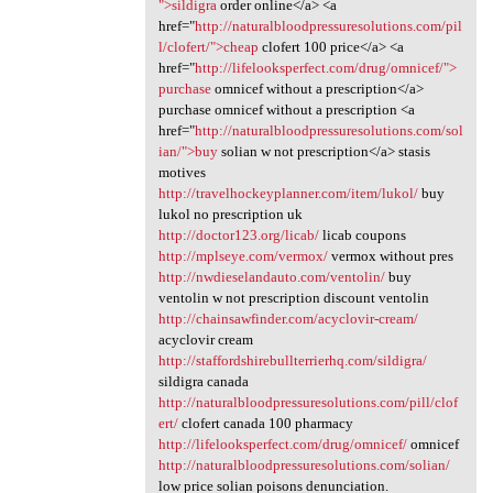
">sildigra
order online</a> <a
href="
http://naturalbloodpressuresolutions.com/pil
l/clofert/">cheap
clofert 100 price</a> <a
href="
http://lifelooksperfect.com/drug/omnicef/">
purchase
omnicef without a prescription</a>
purchase omnicef without a prescription <a
href="
http://naturalbloodpressuresolutions.com/sol
ian/">buy
solian w not prescription</a> stasis
motives
http://travelhockeyplanner.com/item/lukol/
buy
lukol no prescription uk
http://doctor123.org/licab/
licab coupons
http://mplseye.com/vermox/
vermox without pres
http://nwdieselandauto.com/ventolin/
buy
ventolin w not prescription discount ventolin
http://chainsawfinder.com/acyclovir-cream/
acyclovir cream
http://staffordshirebullterrierhq.com/sildigra/
sildigra canada
http://naturalbloodpressuresolutions.com/pill/clof
ert/
clofert canada 100 pharmacy
http://lifelooksperfect.com/drug/omnicef/
omnicef
http://naturalbloodpressuresolutions.com/solian/
low price solian poisons denunciation.