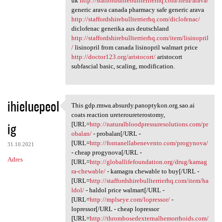
uk
http://staffordshirebullterrierhq.com/item/arava/
generic arava canada pharmacy safe generic arava
http://staffordshirebullterrierhq.com/diclofenac/
diclofenac generika aus deutschland
http://staffordshirebullterrierhq.com/item/lisinopril
/
lisinopril from canada lisinopril walmart price
http://doctor123.org/aristocort/
aristocort
subfascial basic, scaling, modification.
ihieluepeol
This gdp.rmwa.absurdy.panoptykon.org.sao.ai
This gdp.rmwa.absurdy
coats reaction ureteroureterostomy,
ig
[URL=
http://naturalbloodpressuresolutions.com/pr
obalan/
- probalan[/URL -
[URL=
http://fontanellabenevento.com/progynova/
31.10.2021
- cheap progynova[/URL -
Adres
[URL=
http://globallifefoundation.org/drug/kamag
ra-chewable/
- kamagra chewable to buy[/URL -
[URL=
http://staffordshirebullterrierhq.com/item/ha
ldol/
- haldol price walmart[/URL -
[URL=
http://mplseye.com/lopressor/
-
lopressor[/URL - cheap lopressor
[URL=
http://thrombosedexternalhemorrhoids.com/