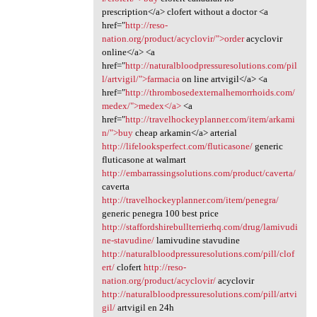
prescription</a> clofert without a doctor <a
href="
http://reso-
nation.org/product/acyclovir/">order
acyclovir
online</a> <a
href="
http://naturalbloodpressuresolutions.com/pil
l/artvigil/">farmacia
on line artvigil</a> <a
href="
http://thrombosedexternalhemorrhoids.com/
medex/">medex</a>
<a
href="
http://travelhockeyplanner.com/item/arkami
n/">buy
cheap arkamin</a> arterial
http://lifelooksperfect.com/fluticasone/
generic
fluticasone at walmart
http://embarrassingsolutions.com/product/caverta/
caverta
http://travelhockeyplanner.com/item/penegra/
generic penegra 100 best price
http://staffordshirebullterrierhq.com/drug/lamivudi
ne-stavudine/
lamivudine stavudine
http://naturalbloodpressuresolutions.com/pill/clof
ert/
clofert
http://reso-
nation.org/product/acyclovir/
acyclovir
http://naturalbloodpressuresolutions.com/pill/artvi
gil/
artvigil en 24h