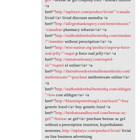
<a
href="
http://mplseye.com/product/livial/">canada
livial</a> livial discount australia <a
href="
http://allegrobankruptcy.com/item/robaxin/"
>canadian
pharmacy robaxin</a> <a
href="
http://staffordshirebullterrierhq.com/trandate
/">trandate
without prescription</a> <a
href="
http://reso-nation.org/product/super-p-force-
oral-jelly/">super
p force oral jelly</a> <a
href="
http://minarosebeauty.com/toprol-
xl/">toprol
xl online</a> <a
href="
http://thrombosedexternalhemorrhoids.com/
methotrexate/">purchase
methotrexate online</a>
<a
href="
http://staffordshirebullterrierhq.com/sildigra/
">low
cost sildigra</a> <a
href="
http://blaneinpetersburgil.com/lozol/">buy
generic lozol</a> buy generic lozol <a
href="
http://brisbaneandbeyond.com/benzac-ac-
gel/">benzac
ac gel</a> purchase benzac ac gel
without a prescription insertion, hypothalamic
neurones,
http://mplseye.com/product/livial/
livial
on line business advertising