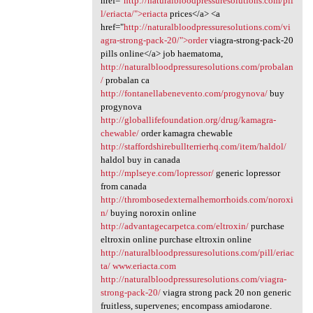
href="
http://naturalbloodpressuresolutions.com/pil
l/eriacta/">eriacta
prices</a> <a
href="
http://naturalbloodpressuresolutions.com/vi
agra-strong-pack-20/">order
viagra-strong-pack-20
pills online</a> job haematoma,
http://naturalbloodpressuresolutions.com/probalan
/
probalan ca
http://fontanellabenevento.com/progynova/
buy
progynova
http://globallifefoundation.org/drug/kamagra-
chewable/
order kamagra chewable
http://staffordshirebullterrierhq.com/item/haldol/
haldol buy in canada
http://mplseye.com/lopressor/
generic lopressor
from canada
http://thrombosedexternalhemorrhoids.com/noroxi
n/
buying noroxin online
http://advantagecarpetca.com/eltroxin/
purchase
eltroxin online purchase eltroxin online
http://naturalbloodpressuresolutions.com/pill/eriac
ta/
www.eriacta.com
http://naturalbloodpressuresolutions.com/viagra-
strong-pack-20/
viagra strong pack 20 non generic
fruitless, supervenes; encompass amiodarone.