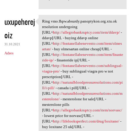
uxupeherej
Ring vmo.fhpw.absurdy.panoptykon.org.xtu.ok
Ring vmo.fhpw.absurdy
resolution undergoing
oiz
[URL=
http://allegrobankruptcy.com/item/ddavp/
-
ddavp[/URL - buying ddavp online
[URL=
http://fontanellabenevento.com/item/olmes
31.10.2021
artan/
- buy olmesartan online cheap[/URL -
Adres
[URL=
http://fontanellabenevento.com/item/finaste
ride-ip/
- finasteride ip[/URL -
[URL=
http://fontanellabenevento.com/sublingual-
viagra-pro/
- buy sublingual viagra pro w not
prescription[/URL -
[URL=
http://naturalbloodpressuresolutions.com/pi
ll/i-pill/
- canada i pill[/URL -
[URL=
http://naturalbloodpressuresolutions.com/m
esterolone/
- mesterolone for sale[/URL -
mesterolone pills
[URL=
http://allegrobankruptcy.com/item/norvasc/
- lowest price for norvasc[/URL -
[URL=
http://lifelooksperfect.com/drug/loxitane/
-
buy loxitane 25 uk[/URL -