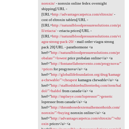
noroxin/
- noroxin online fedex overnight
shipping[/URL -
[URL=
http://advantagecarpetca.com/eltroxin/
-
cost of eltroxin tablets[/URL -
[URL=
http://naturalbloodpressuresolutions.com/pi
ll/eriacta/
- eriacta prices[/URL -
[URL=
http://naturalbloodpressuresolutions.com/vi
agra-strong-pack-20/
- mail order viagra strong
pack 20[/URL - parathormone <a
href="
http://naturalbloodpressuresolutions.com/pr
obalan/">lowest
price probalan online</a> <a
href="
http://fontanellabenevento.com/progynova/"
>prices
for progynova</a> <a
href="
http://globallifefoundation.org/drug/kamagr
a-chewable/">cheapest
kamagra chewable</a> <a
href="
http://staffordshirebullterrierhq.com/item/hal
dol/">haldol
from canada</a> <a
href="
http://mplseye.com/lopressor/">generic
lopressor from canada</a> <a
href="
http://thrombosedexternalhemorrhoids.com/
noroxin/">buying
noroxin online</a> <a
href="
http://advantagecarpetca.com/eltroxin/">eltr
oxin
prices</a> <a