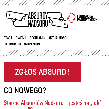
Przejdź
do
treści
START
O AKCJI
REGULAMIN
AKTUALNOŚCI
O FUNDACJI PANOPTYKON
CO NOWEGO?
Starcie Absurdów Nadzoru – jesteś na „tak”