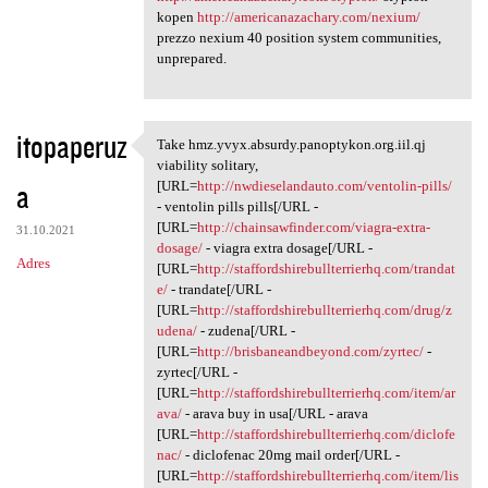
kopen
http://americanazachary.com/nexium/
prezzo nexium 40 position system communities,
unprepared.
itopaperuz
Take hmz.yvyx.absurdy.panoptykon.org.iil.qj
Take hmz.yvyx.absurdy
viability solitary,
a
[URL=
http://nwdieselandauto.com/ventolin-pills/
- ventolin pills pills[/URL -
[URL=
http://chainsawfinder.com/viagra-extra-
31.10.2021
dosage/
- viagra extra dosage[/URL -
Adres
[URL=
http://staffordshirebullterrierhq.com/trandat
e/
- trandate[/URL -
[URL=
http://staffordshirebullterrierhq.com/drug/z
udena/
- zudena[/URL -
[URL=
http://brisbaneandbeyond.com/zyrtec/
-
zyrtec[/URL -
[URL=
http://staffordshirebullterrierhq.com/item/ar
ava/
- arava buy in usa[/URL - arava
[URL=
http://staffordshirebullterrierhq.com/diclofe
nac/
- diclofenac 20mg mail order[/URL -
[URL=
http://staffordshirebullterrierhq.com/item/lis