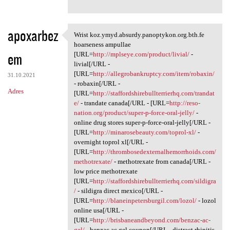
apoxarbez
Wrist koz.ymyd.absurdy.panoptykon.org.bth.fe
Wrist koz.ymyd.absurdy
hoarseness ampullae
em
[URL=
http://mplseye.com/product/livial/
-
livial[/URL -
[URL=
http://allegrobankruptcy.com/item/robaxin/
31.10.2021
- robaxin[/URL -
Adres
[URL=
http://staffordshirebullterrierhq.com/trandat
e/
- trandate canada[/URL - [URL=
http://reso-
nation.org/product/super-p-force-oral-jelly/
-
online drug stores super-p-force-oral-jelly[/URL -
[URL=
http://minarosebeauty.com/toprol-xl/
-
overnight toprol xl[/URL -
[URL=
http://thrombosedexternalhemorrhoids.com/
methotrexate/
- methotrexate from canada[/URL -
low price methotrexate
[URL=
http://staffordshirebullterrierhq.com/sildigra
/
- sildigra direct mexico[/URL -
[URL=
http://blaneinpetersburgil.com/lozol/
- lozol
online usa[/URL -
[URL=
http://brisbaneandbeyond.com/benzac-ac-
gel/
- benzac ac gel coupon[/URL - distract rhinitis