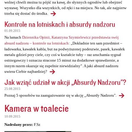
wolnej chwili można tu pójść na kawę, do słynnych ogrodów lub obejrzeć
wystawę. Wszystko dla wszystkich, od ręki i na miejscu. No tak, ale najpierw
trzeba się dostać do środka.
Kontrole na lotniskach i absurdy nadzoru
01.09.2015
Na łamach
Dziennika Opinii, Katarzyna Szymielewicz przedstawia swój
absurd nadzoru – kontrole na lotniskach
: „Dokładnie ten sam przedmiot –
ładowarka, kawałek kabla, but na podwyższonej podeszwie, pasek, kawałek
metalu gdzieś przy ciele, czy coś w kształcie tuby – raz uruchamia sygnał
ostrzegawczy i oznacza stracone 15 minut na dodatkowe sprawdzenie, a
innym razem okazuje się zupełnie niewidzialny”. A jaki absurd nadzoru
uwiera Ciebie najbardziej?
Jak wziąć udział w akcji „Absurdy Nadzoru"?
25.08.2015
Poznaj 5 sposobów na zaangażowanie się w akcję „Absurdy Nadzoru".
Kamera w toalecie
10.09.2015
Nadesłany przez:
F.Sz