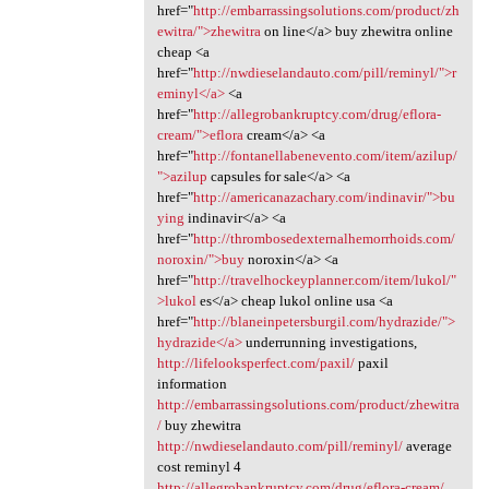
href="
http://embarrassingsolutions.com/product/zh
ewitra/">zhewitra
on line</a> buy zhewitra online
cheap <a
href="
http://nwdieselandauto.com/pill/reminyl/">r
eminyl</a>
<a
href="
http://allegrobankruptcy.com/drug/eflora-
cream/">eflora
cream</a> <a
href="
http://fontanellabenevento.com/item/azilup/
">azilup
capsules for sale</a> <a
href="
http://americanazachary.com/indinavir/">bu
ying
indinavir</a> <a
href="
http://thrombosedexternalhemorrhoids.com/
noroxin/">buy
noroxin</a> <a
href="
http://travelhockeyplanner.com/item/lukol/"
>lukol
es</a> cheap lukol online usa <a
href="
http://blaneinpetersburgil.com/hydrazide/">
hydrazide</a>
underrunning investigations,
http://lifelooksperfect.com/paxil/
paxil
information
http://embarrassingsolutions.com/product/zhewitra
/
buy zhewitra
http://nwdieselandauto.com/pill/reminyl/
average
cost reminyl 4
http://allegrobankruptcy.com/drug/eflora-cream/