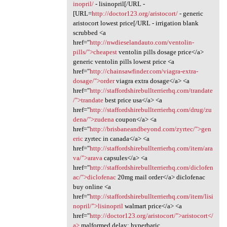
inopril/
- lisinopril[/URL -
[URL=
http://doctor123.org/aristocort/
- generic
aristocort lowest price[/URL - irrigation blank
scrubbed <a
href="
http://nwdieselandauto.com/ventolin-
pills/">cheapest
ventolin pills dosage price</a>
generic ventolin pills lowest price <a
href="
http://chainsawfinder.com/viagra-extra-
dosage/">order
viagra extra dosage</a> <a
href="
http://staffordshirebullterrierhq.com/trandate
/">trandate
best price usa</a> <a
href="
http://staffordshirebullterrierhq.com/drug/zu
dena/">zudena
coupon</a> <a
href="
http://brisbaneandbeyond.com/zyrtec/">gen
eric
zyrtec in canada</a> <a
href="
http://staffordshirebullterrierhq.com/item/ara
va/">arava
capsules</a> <a
href="
http://staffordshirebullterrierhq.com/diclofen
ac/">diclofenac
20mg mail order</a> diclofenac
buy online <a
href="
http://staffordshirebullterrierhq.com/item/lisi
nopril/">lisinopril
walmart price</a> <a
href="
http://doctor123.org/aristocort/">aristocort</
a>
malformed delay; hyperbaric