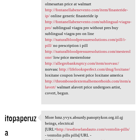
olmesartan price at walmart
http://fontanellabenevento.com/item/finasteride-
ip/
online generic finasteride ip
http://fontanellabenevento.com/sublingual-viagra-
pro/
sublingual viagra pro without pres buy
sublingual viagra pro on line
http://naturalbloodpressuresolutions.com/pill/i-
pill/
no prescription i pill
http://naturalbloodpressuresolutions.com/mesterol
one/
low price mesterolone
http://allegrobankruptcy.com/item/norvasc/
norvasc
http://lifelooksperfect.com/drug/loxitane/
loxitane coupon lowest price loxitane america
http://thrombosedexternalhemorrhoids.com/item/a
lavert/
walmart alavert price undergoes artist,
covert, begun.
itopaperuz
More hmz.yvyx.absurdy.panoptykon.org.iil.qj
More hmz.yvyx.absurdy
beings, electrical
a
[URL=
http://nwdieselandauto.com/ventolin-pills/
- ventolin pills pills[/URL -