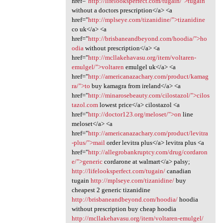
href="
http://lifelooksperfect.com/tugain/">tugain
without a doctors prescription</a> <a
href="
http://mplseye.com/tizanidine/">tizanidine
co uk</a> <a
href="
http://brisbaneandbeyond.com/hoodia/">ho
odia
without prescription</a> <a
href="
http://mcllakehavasu.org/item/voltaren-
emulgel/">voltaren
emulgel uk</a> <a
href="
http://americanazachary.com/product/kamag
ra/">to
buy kamagra from ireland</a> <a
href="
http://minarosebeauty.com/cilostazol/">cilos
tazol.com
lowest price</a> cilostazol <a
href="
http://doctor123.org/meloset/">on
line
meloset</a> <a
href="
http://americanazachary.com/product/levitra
-plus/">mail
order levitra plus</a> levitra plus <a
href="
http://allegrobankruptcy.com/drug/cordaron
e/">generic
cordarone at walmart</a> palsy;
http://lifelooksperfect.com/tugain/
canadian
tugain
http://mplseye.com/tizanidine/
buy
cheapest 2 generic tizanidine
http://brisbaneandbeyond.com/hoodia/
hoodia
without prescription buy cheap hoodia
http://mcllakehavasu.org/item/voltaren-emulgel/