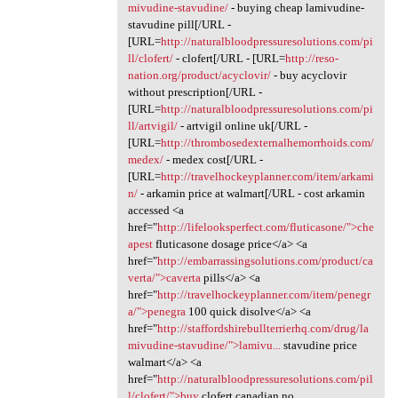
mivudine-stavudine/
- buying cheap lamivudine-
stavudine pill[/URL -
[URL=
http://naturalbloodpressuresolutions.com/pi
ll/clofert/
- clofert[/URL - [URL=
http://reso-
nation.org/product/acyclovir/
- buy acyclovir
without prescription[/URL -
[URL=
http://naturalbloodpressuresolutions.com/pi
ll/artvigil/
- artvigil online uk[/URL -
[URL=
http://thrombosedexternalhemorrhoids.com/
medex/
- medex cost[/URL -
[URL=
http://travelhockeyplanner.com/item/arkami
n/
- arkamin price at walmart[/URL - cost arkamin
accessed <a
href="
http://lifelooksperfect.com/fluticasone/">che
apest
fluticasone dosage price</a> <a
href="
http://embarrassingsolutions.com/product/ca
verta/">caverta
pills</a> <a
href="
http://travelhockeyplanner.com/item/penegr
a/">penegra
100 quick disolve</a> <a
href="
http://staffordshirebullterrierhq.com/drug/la
mivudine-stavudine/">lamivu...
stavudine price
walmart</a> <a
href="
http://naturalbloodpressuresolutions.com/pil
l/clofert/">buy
clofert canadian no