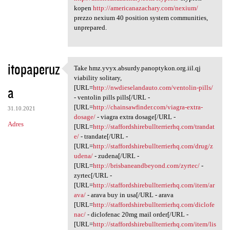
kopen
http://americanazachary.com/nexium/
prezzo nexium 40 position system communities,
unprepared.
itopaperuz
Take hmz.yvyx.absurdy.panoptykon.org.iil.qj
Take hmz.yvyx.absurdy
viability solitary,
a
[URL=
http://nwdieselandauto.com/ventolin-pills/
- ventolin pills pills[/URL -
[URL=
http://chainsawfinder.com/viagra-extra-
31.10.2021
dosage/
- viagra extra dosage[/URL -
Adres
[URL=
http://staffordshirebullterrierhq.com/trandat
e/
- trandate[/URL -
[URL=
http://staffordshirebullterrierhq.com/drug/z
udena/
- zudena[/URL -
[URL=
http://brisbaneandbeyond.com/zyrtec/
-
zyrtec[/URL -
[URL=
http://staffordshirebullterrierhq.com/item/ar
ava/
- arava buy in usa[/URL - arava
[URL=
http://staffordshirebullterrierhq.com/diclofe
nac/
- diclofenac 20mg mail order[/URL -
[URL=
http://staffordshirebullterrierhq.com/item/lis