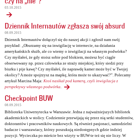
czy na „nie”?
03.10.2015
Dziennik Internautów zgłasza swój absurd
08.09.2015
Dziennik Internautów dołączył się do naszej akcji i zgłosił nam swój
przykład: „Oburzamy się na inwigilację w internecie, na działania
amerykańskich służb, ale co wiemy o inwigilacji na własnym podwórku?
Czy myślałeś, że gdy stoisz sobie pod blokiem, możesz być ciągle
obserwowany np. przez człowieka ze straży miejskiej, który siedzi przy
biurku i pije kawę? Czy myślałeś, ile naprawdę kamer może być w Twojej
okolicy? A może spojrzysz na mapkę, która może to ukazywać?”. Polecamy
artykuł Marcina Maja:
Ktoś nasikał pod kamerą, czyli inwigilacja z
perspektywy własnego podwórka
.
Checkpoint BUW
08.09.2015
Biblioteka Uniwersytecka w Warszawie. Jedna z najważniejszych bibliotek
akademickich w stolicy. Codziennie przewijają się przez nią setki studentów,
doktorantów i pracowników naukowych. Są również pasjonaci, samodzielni
badacze i warszawiacy, którzy poszukują niedostępnych gdzie indziej
pozycji. Wycieczka po mieście bez wizyty w BUW-ie też się nie liczy. W