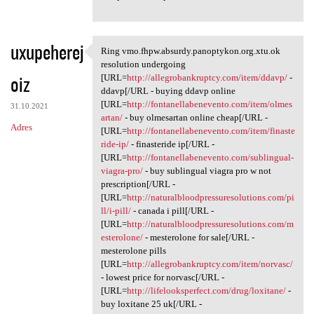
uxupeherej
Ring vmo.fhpw.absurdy.panoptykon.org.xtu.ok
Ring vmo.fhpw.absurdy
resolution undergoing
oiz
[URL=
http://allegrobankruptcy.com/item/ddavp/
-
ddavp[/URL - buying ddavp online
[URL=
http://fontanellabenevento.com/item/olmes
31.10.2021
artan/
- buy olmesartan online cheap[/URL -
Adres
[URL=
http://fontanellabenevento.com/item/finaste
ride-ip/
- finasteride ip[/URL -
[URL=
http://fontanellabenevento.com/sublingual-
viagra-pro/
- buy sublingual viagra pro w not
prescription[/URL -
[URL=
http://naturalbloodpressuresolutions.com/pi
ll/i-pill/
- canada i pill[/URL -
[URL=
http://naturalbloodpressuresolutions.com/m
esterolone/
- mesterolone for sale[/URL -
mesterolone pills
[URL=
http://allegrobankruptcy.com/item/norvasc/
- lowest price for norvasc[/URL -
[URL=
http://lifelooksperfect.com/drug/loxitane/
-
buy loxitane 25 uk[/URL -