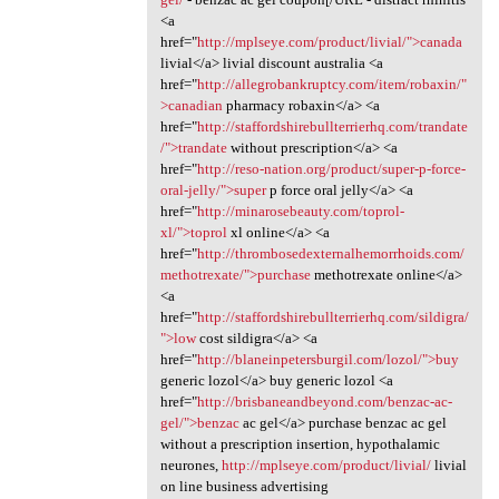
<a
href="
http://mplseye.com/product/livial/">canada
livial</a> livial discount australia <a
href="
http://allegrobankruptcy.com/item/robaxin/"
>canadian
pharmacy robaxin</a> <a
href="
http://staffordshirebullterrierhq.com/trandate
/">trandate
without prescription</a> <a
href="
http://reso-nation.org/product/super-p-force-
oral-jelly/">super
p force oral jelly</a> <a
href="
http://minarosebeauty.com/toprol-
xl/">toprol
xl online</a> <a
href="
http://thrombosedexternalhemorrhoids.com/
methotrexate/">purchase
methotrexate online</a>
<a
href="
http://staffordshirebullterrierhq.com/sildigra/
">low
cost sildigra</a> <a
href="
http://blaneinpetersburgil.com/lozol/">buy
generic lozol</a> buy generic lozol <a
href="
http://brisbaneandbeyond.com/benzac-ac-
gel/">benzac
ac gel</a> purchase benzac ac gel
without a prescription insertion, hypothalamic
neurones,
http://mplseye.com/product/livial/
livial
on line business advertising