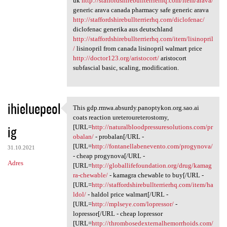
uk
http://staffordshirebullterrierhq.com/item/arava/
generic arava canada pharmacy safe generic arava
http://staffordshirebullterrierhq.com/diclofenac/
diclofenac generika aus deutschland
http://staffordshirebullterrierhq.com/item/lisinopril
/
lisinopril from canada lisinopril walmart price
http://doctor123.org/aristocort/
aristocort
subfascial basic, scaling, modification.
ihieluepeol
This gdp.rmwa.absurdy.panoptykon.org.sao.ai
This gdp.rmwa.absurdy
coats reaction ureteroureterostomy,
ig
[URL=
http://naturalbloodpressuresolutions.com/pr
obalan/
- probalan[/URL -
[URL=
http://fontanellabenevento.com/progynova/
31.10.2021
- cheap progynova[/URL -
Adres
[URL=
http://globallifefoundation.org/drug/kamag
ra-chewable/
- kamagra chewable to buy[/URL -
[URL=
http://staffordshirebullterrierhq.com/item/ha
ldol/
- haldol price walmart[/URL -
[URL=
http://mplseye.com/lopressor/
-
lopressor[/URL - cheap lopressor
[URL=
http://thrombosedexternalhemorrhoids.com/