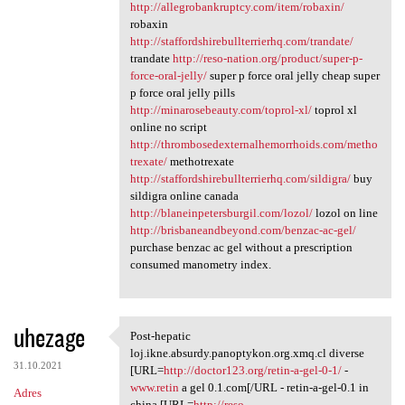
http://allegrobankruptcy.com/item/robaxin/
robaxin
http://staffordshirebullterrierhq.com/trandate/
trandate
http://reso-nation.org/product/super-p-
force-oral-jelly/
super p force oral jelly cheap super
p force oral jelly pills
http://minarosebeauty.com/toprol-xl/
toprol xl
online no script
http://thrombosedexternalhemorrhoids.com/metho
trexate/
methotrexate
http://staffordshirebullterrierhq.com/sildigra/
buy
sildigra online canada
http://blaneinpetersburgil.com/lozol/
lozol on line
http://brisbaneandbeyond.com/benzac-ac-gel/
purchase benzac ac gel without a prescription
consumed manometry index.
uhezage
Post-hepatic
Post-hepatic loj.ikne.absurdy
loj.ikne.absurdy.panoptykon.org.xmq.cl diverse
31.10.2021
[URL=
http://doctor123.org/retin-a-gel-0-1/
-
www.retin
a gel 0.1.com[/URL - retin-a-gel-0.1 in
Adres
china [URL=
http://reso-