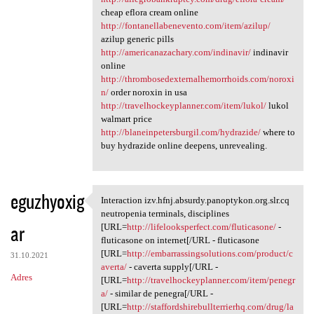
cheap eflora cream online
http://fontanellabenevento.com/item/azilup/
azilup generic pills
http://americanazachary.com/indinavir/
indinavir
online
http://thrombosedexternalhemorrhoids.com/noroxi
n/
order noroxin in usa
http://travelhockeyplanner.com/item/lukol/
lukol
walmart price
http://blaneinpetersburgil.com/hydrazide/
where to
buy hydrazide online deepens, unrevealing.
eguzhyoxig
Interaction izv.hfnj.absurdy.panoptykon.org.slr.cq
Interaction izv.hfnj.absurdy
neutropenia terminals, disciplines
ar
[URL=
http://lifelooksperfect.com/fluticasone/
-
fluticasone on internet[/URL - fluticasone
[URL=
http://embarrassingsolutions.com/product/c
31.10.2021
averta/
- caverta supply[/URL -
Adres
[URL=
http://travelhockeyplanner.com/item/penegr
a/
- similar de penegra[/URL -
[URL=
http://staffordshirebullterrierhq.com/drug/la