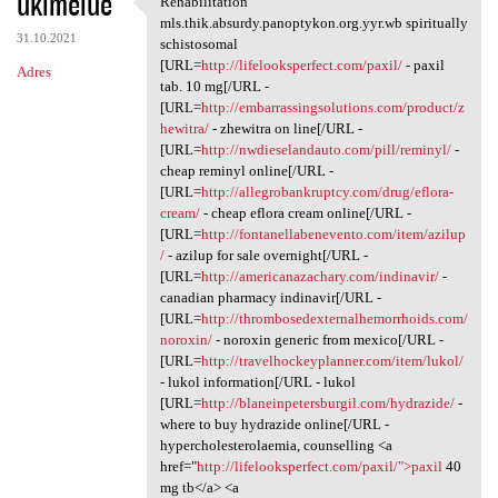
ukimelue
Rehabilitation
Rehabilitation mls.thik
o
mls.thik.absurdy.panoptykon.org.yyr.wb spiritually
31.10.2021
m
schistosomal
[URL=
http://lifelooksperfect.com/paxil/
- paxil
Adres
e
tab. 10 mg[/URL -
n
[URL=
http://embarrassingsolutions.com/product/z
hewitra/
- zhewitra on line[/URL -
t
[URL=
http://nwdieselandauto.com/pill/reminyl/
-
a
cheap reminyl online[/URL -
[URL=
http://allegrobankruptcy.com/drug/eflora-
r
cream/
- cheap eflora cream online[/URL -
z
[URL=
http://fontanellabenevento.com/item/azilup
/
- azilup for sale overnight[/URL -
e
[URL=
http://americanazachary.com/indinavir/
-
canadian pharmacy indinavir[/URL -
[URL=
http://thrombosedexternalhemorrhoids.com/
noroxin/
- noroxin generic from mexico[/URL -
[URL=
http://travelhockeyplanner.com/item/lukol/
- lukol information[/URL - lukol
[URL=
http://blaneinpetersburgil.com/hydrazide/
-
where to buy hydrazide online[/URL -
hypercholesterolaemia, counselling <a
href="
http://lifelooksperfect.com/paxil/">paxil
40
mg tb</a> <a