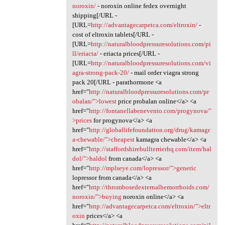
noroxin/
- noroxin online fedex overnight
shipping[/URL -
[URL=
http://advantagecarpetca.com/eltroxin/
-
cost of eltroxin tablets[/URL -
[URL=
http://naturalbloodpressuresolutions.com/pi
ll/eriacta/
- eriacta prices[/URL -
[URL=
http://naturalbloodpressuresolutions.com/vi
agra-strong-pack-20/
- mail order viagra strong
pack 20[/URL - parathormone <a
href="
http://naturalbloodpressuresolutions.com/pr
obalan/">lowest
price probalan online</a> <a
href="
http://fontanellabenevento.com/progynova/"
>prices
for progynova</a> <a
href="
http://globallifefoundation.org/drug/kamagr
a-chewable/">cheapest
kamagra chewable</a> <a
href="
http://staffordshirebullterrierhq.com/item/hal
dol/">haldol
from canada</a> <a
href="
http://mplseye.com/lopressor/">generic
lopressor from canada</a> <a
href="
http://thrombosedexternalhemorrhoids.com/
noroxin/">buying
noroxin online</a> <a
href="
http://advantagecarpetca.com/eltroxin/">eltr
oxin
prices</a> <a