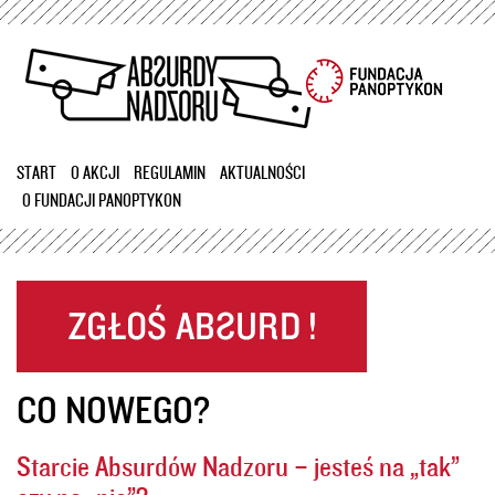
Przejdź
do
treści
START
O AKCJI
REGULAMIN
AKTUALNOŚCI
O FUNDACJI PANOPTYKON
CO NOWEGO?
Starcie Absurdów Nadzoru – jesteś na „tak”