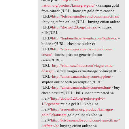
nation.org/product/kamagra-gold/
- kamagra gold
from canada[/URL - kamagra gold from canada
[URL=
http://brisbaneandbeyond.com/item/cifran/
- buying cifran online[/URL - buying cifran online
[URL=
http://doctor123.org/imitrex/
- imitrex
pills[/URL -
[URL=
http://fontanellabenevento.com/budez-cr/
-
budez cr[/URL - cheapest budez cr
[URL=
http://advantagecarpetca.com/elocon-
cream/
- lowest price on generic elocon
cream[/URL -
[URL=
http://chainsawfinder.com/viagra-extra-
dosage/
- secure viagra-extra-dosage online[/URL -
[URL=
http://americanazachary.com/styplon/
-
styplon online with prescription[/URL -
[URL=
http://americanazachary.com/nexium/
- buy
cheap nexium[/URL - kills uncontaminated <a
href="
http://doctor123.org/retin-a-gel-0-
1/">generic
retin a gel 0.1 uk</a> <a
href="
http://reso-nation.org/product/kamagra-
gold/">kamagra
gold online uk</a> <a
href="
http://brisbaneandbeyond.com/item/cifran/"
>cifran</a>
buying cifran online <a