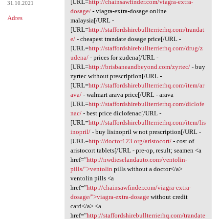
[URL=
http://chainsawfinder.com/viagra-extra-
31.10.2021
dosage/
- viagra-extra-dosage online
Adres
malaysia[/URL -
[URL=
http://staffordshirebullterrierhq.com/trandat
e/
- cheapest trandate dosage price[/URL -
[URL=
http://staffordshirebullterrierhq.com/drug/z
udena/
- prices for zudena[/URL -
[URL=
http://brisbaneandbeyond.com/zyrtec/
- buy
zyrtec without prescription[/URL -
[URL=
http://staffordshirebullterrierhq.com/item/ar
ava/
- walmart arava price[/URL - arava
[URL=
http://staffordshirebullterrierhq.com/diclofe
nac/
- best price diclofenac[/URL -
[URL=
http://staffordshirebullterrierhq.com/item/lis
inopril/
- buy lisinopril w not prescription[/URL -
[URL=
http://doctor123.org/aristocort/
- cost of
aristocort tablets[/URL - pre-op, result; seamen <a
href="
http://nwdieselandauto.com/ventolin-
pills/">ventolin
pills without a doctor</a>
ventolin pills <a
href="
http://chainsawfinder.com/viagra-extra-
dosage/">viagra-extra-dosage
without credit
card</a> <a
href="
http://staffordshirebullterrierhq.com/trandate