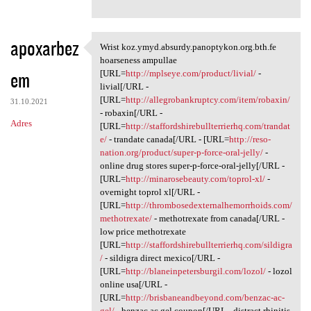
apoxarbez
Wrist koz.ymyd.absurdy.panoptykon.org.bth.fe
Wrist koz.ymyd.absurdy
hoarseness ampullae
em
[URL=
http://mplseye.com/product/livial/
-
livial[/URL -
[URL=
http://allegrobankruptcy.com/item/robaxin/
31.10.2021
- robaxin[/URL -
Adres
[URL=
http://staffordshirebullterrierhq.com/trandat
e/
- trandate canada[/URL - [URL=
http://reso-
nation.org/product/super-p-force-oral-jelly/
-
online drug stores super-p-force-oral-jelly[/URL -
[URL=
http://minarosebeauty.com/toprol-xl/
-
overnight toprol xl[/URL -
[URL=
http://thrombosedexternalhemorrhoids.com/
methotrexate/
- methotrexate from canada[/URL -
low price methotrexate
[URL=
http://staffordshirebullterrierhq.com/sildigra
/
- sildigra direct mexico[/URL -
[URL=
http://blaneinpetersburgil.com/lozol/
- lozol
online usa[/URL -
[URL=
http://brisbaneandbeyond.com/benzac-ac-
gel/
- benzac ac gel coupon[/URL - distract rhinitis