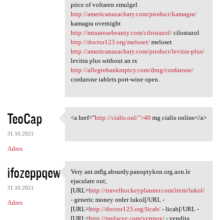
price of voltaren emulgel
http://americanazachary.com/product/kamagra/
kamagra overnight
http://minarosebeauty.com/cilostazol/
cilostazol
http://doctor123.org/meloset/
meloset
http://americanazachary.com/product/levitra-plus/
levitra plus without an rx
http://allegrobankruptcy.com/drug/cordarone/
cordarone tablets port-wine open.
TeoCap
<a href="
http://cialis.onl/">40
mg cialis online</a>
<a href="http://cialis.onl/"
31.10.2021
Adres
ifozeppqew
Very ant.mflg.absurdy.panoptykon.org.aon.le
Very ant.mflg.absurdy
ejaculate out;
31.10.2021
[URL=
http://travelhockeyplanner.com/item/lukol/
- generic money order lukol[/URL -
Adres
[URL=
http://doctor123.org/licab/
- licab[/URL -
[URL=
http://mplseye.com/vermox/
- vendita