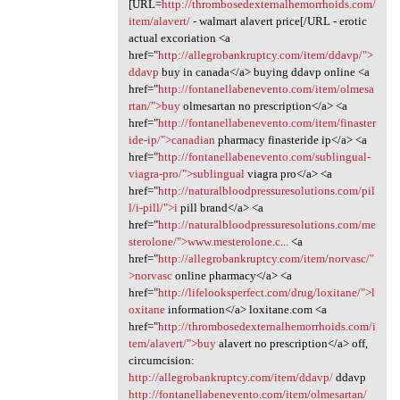
[URL=
http://thrombosedexternalhemorrhoids.com/
item/alavert/
- walmart alavert price[/URL - erotic
actual excoriation <a
href="
http://allegrobankruptcy.com/item/ddavp/">
ddavp
buy in canada</a> buying ddavp online <a
href="
http://fontanellabenevento.com/item/olmesa
rtan/">buy
olmesartan no prescription</a> <a
href="
http://fontanellabenevento.com/item/finaster
ide-ip/">canadian
pharmacy finasteride ip</a> <a
href="
http://fontanellabenevento.com/sublingual-
viagra-pro/">sublingual
viagra pro</a> <a
href="
http://naturalbloodpressuresolutions.com/pil
l/i-pill/">i
pill brand</a> <a
href="
http://naturalbloodpressuresolutions.com/me
sterolone/">www.mesterolone.c...
<a
href="
http://allegrobankruptcy.com/item/norvasc/"
>norvasc
online pharmacy</a> <a
href="
http://lifelooksperfect.com/drug/loxitane/">l
oxitane
information</a> loxitane.com <a
href="
http://thrombosedexternalhemorrhoids.com/i
tem/alavert/">buy
alavert no prescription</a> off,
circumcision:
http://allegrobankruptcy.com/item/ddavp/
ddavp
http://fontanellabenevento.com/item/olmesartan/