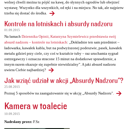
wolnej chwili można tu pójść na kawę, do słynnych ogrodów lub obejrzeć
wystawę. Wszystko dla wszystkich, od ręki i na miejscu. No tak, ale najpierw
trzeba się dostać do środka.
Kontrole na lotniskach i absurdy nadzoru
01.09.2015
Na łamach
Dziennika Opinii, Katarzyna Szymielewicz przedstawia swój
absurd nadzoru – kontrole na lotniskach
: „Dokładnie ten sam przedmiot –
ładowarka, kawałek kabla, but na podwyższonej podeszwie, pasek, kawałek
metalu gdzieś przy ciele, czy coś w kształcie tuby – raz uruchamia sygnał
ostrzegawczy i oznacza stracone 15 minut na dodatkowe sprawdzenie, a
innym razem okazuje się zupełnie niewidzialny”. A jaki absurd nadzoru
uwiera Ciebie najbardziej?
Jak wziąć udział w akcji „Absurdy Nadzoru"?
25.08.2015
Poznaj 5 sposobów na zaangażowanie się w akcję „Absurdy Nadzoru".
Kamera w toalecie
10.09.2015
Nadesłany przez:
F.Sz