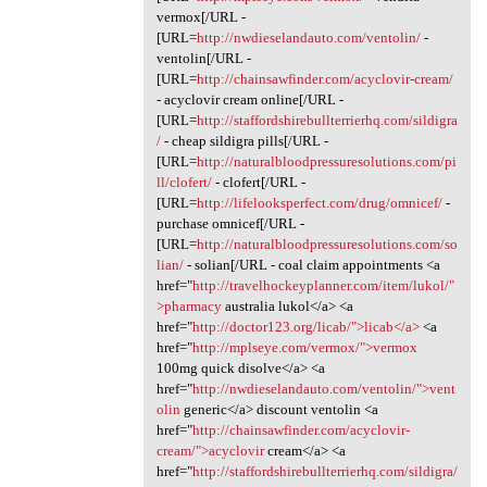
vermox[/URL -
[URL=
http://nwdieselandauto.com/ventolin/
-
ventolin[/URL -
[URL=
http://chainsawfinder.com/acyclovir-cream/
- acyclovir cream online[/URL -
[URL=
http://staffordshirebullterrierhq.com/sildigra
/
- cheap sildigra pills[/URL -
[URL=
http://naturalbloodpressuresolutions.com/pi
ll/clofert/
- clofert[/URL -
[URL=
http://lifelooksperfect.com/drug/omnicef/
-
purchase omnicef[/URL -
[URL=
http://naturalbloodpressuresolutions.com/so
lian/
- solian[/URL - coal claim appointments <a
href="
http://travelhockeyplanner.com/item/lukol/"
>pharmacy
australia lukol</a> <a
href="
http://doctor123.org/licab/">licab</a>
<a
href="
http://mplseye.com/vermox/">vermox
100mg quick disolve</a> <a
href="
http://nwdieselandauto.com/ventolin/">vent
olin
generic</a> discount ventolin <a
href="
http://chainsawfinder.com/acyclovir-
cream/">acyclovir
cream</a> <a
href="
http://staffordshirebullterrierhq.com/sildigra/