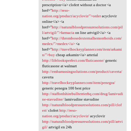
prescription</a> clofert without a doctor <a
href="
http://reso-
nation.org/product/acyclovir/">order
acyclovir
online</a> <a
href="
http://naturalbloodpressuresolutions.com/pil
l/artvigil/">farmacia
on line artvigil</a> <a
href="
http://thrombosedexternalhemorrhoids.com/
medex/">medex</a>
<a
href="
http://travelhockeyplanner.com/item/arkami
n/">buy
cheap arkamin</a> arterial
http://lifelooksperfect.com/fluticasone/
generic
fluticasone at walmart
http://embarrassingsolutions.com/product/caverta/
caverta
http://travelhockeyplanner.com/item/penegra/
generic penegra 100 best price
http://staffordshirebullterrierhq.com/drug/lamivudi
ne-stavudine/
lamivudine stavudine
http://naturalbloodpressuresolutions.com/pill/clof
ert/
clofert
http://reso-
nation.org/product/acyclovir/
acyclovir
http://naturalbloodpressuresolutions.com/pill/artvi
gil/
artvigil en 24h