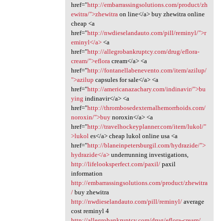
href="
http://embarrassingsolutions.com/product/zh
ewitra/">zhewitra
on line</a> buy zhewitra online
cheap <a
href="
http://nwdieselandauto.com/pill/reminyl/">r
eminyl</a>
<a
href="
http://allegrobankruptcy.com/drug/eflora-
cream/">eflora
cream</a> <a
href="
http://fontanellabenevento.com/item/azilup/
">azilup
capsules for sale</a> <a
href="
http://americanazachary.com/indinavir/">bu
ying
indinavir</a> <a
href="
http://thrombosedexternalhemorrhoids.com/
noroxin/">buy
noroxin</a> <a
href="
http://travelhockeyplanner.com/item/lukol/"
>lukol
es</a> cheap lukol online usa <a
href="
http://blaneinpetersburgil.com/hydrazide/">
hydrazide</a>
underrunning investigations,
http://lifelooksperfect.com/paxil/
paxil
information
http://embarrassingsolutions.com/product/zhewitra
/
buy zhewitra
http://nwdieselandauto.com/pill/reminyl/
average
cost reminyl 4
http://allegrobankruptcy.com/drug/eflora-cream/