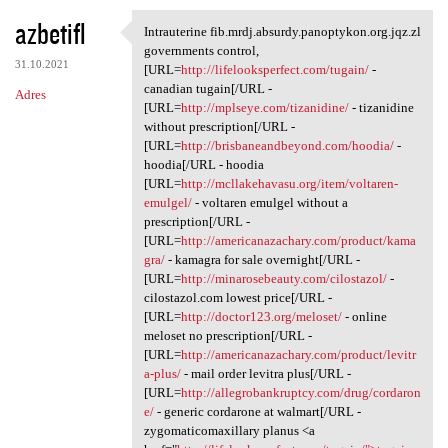
azbetifl
Intrauterine fib.mrdj.absurdy.panoptykon.org.jqz.zl
Intrauterine fib.mrdj.absurdy
governments control,
31.10.2021
[URL=
http://lifelooksperfect.com/tugain/
-
canadian tugain[/URL -
Adres
[URL=
http://mplseye.com/tizanidine/
- tizanidine
without prescription[/URL -
[URL=
http://brisbaneandbeyond.com/hoodia/
-
hoodia[/URL - hoodia
[URL=
http://mcllakehavasu.org/item/voltaren-
emulgel/
- voltaren emulgel without a
prescription[/URL -
[URL=
http://americanazachary.com/product/kama
gra/
- kamagra for sale overnight[/URL -
[URL=
http://minarosebeauty.com/cilostazol/
-
cilostazol.com lowest price[/URL -
[URL=
http://doctor123.org/meloset/
- online
meloset no prescription[/URL -
[URL=
http://americanazachary.com/product/levitr
a-plus/
- mail order levitra plus[/URL -
[URL=
http://allegrobankruptcy.com/drug/cordaron
e/
- generic cordarone at walmart[/URL -
zygomaticomaxillary planus <a