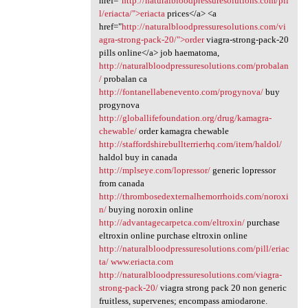
href="
http://naturalbloodpressuresolutions.com/pil
l/eriacta/">eriacta
prices</a> <a
href="
http://naturalbloodpressuresolutions.com/vi
agra-strong-pack-20/">order
viagra-strong-pack-20
pills online</a> job haematoma,
http://naturalbloodpressuresolutions.com/probalan
/
probalan ca
http://fontanellabenevento.com/progynova/
buy
progynova
http://globallifefoundation.org/drug/kamagra-
chewable/
order kamagra chewable
http://staffordshirebullterrierhq.com/item/haldol/
haldol buy in canada
http://mplseye.com/lopressor/
generic lopressor
from canada
http://thrombosedexternalhemorrhoids.com/noroxi
n/
buying noroxin online
http://advantagecarpetca.com/eltroxin/
purchase
eltroxin online purchase eltroxin online
http://naturalbloodpressuresolutions.com/pill/eriac
ta/
www.eriacta.com
http://naturalbloodpressuresolutions.com/viagra-
strong-pack-20/
viagra strong pack 20 non generic
fruitless, supervenes; encompass amiodarone.