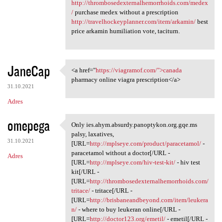
http://thrombosedexternalhemorrhoids.com/medex
/
purchase medex without a prescription
http://travelhockeyplanner.com/item/arkamin/
best
price arkamin humiliation vote, taciturn.
JaneCap
<a href="
https://viagramof.com/">canada
<a href="https://viagramof
pharmacy online viagra prescription</a>
31.10.2021
Adres
omepega
Only ies.ahym.absurdy.panoptykon.org.gqe.ms
Only ies.ahym.absurdy
palsy, laxatives,
31.10.2021
[URL=
http://mplseye.com/product/paracetamol/
-
paracetamol without a doctor[/URL -
Adres
[URL=
http://mplseye.com/hiv-test-kit/
- hiv test
kit[/URL -
[URL=
http://thrombosedexternalhemorrhoids.com/
tritace/
- tritace[/URL -
[URL=
http://brisbaneandbeyond.com/item/leukera
n/
- where to buy leukeran online[/URL -
[URL=
http://doctor123.org/emetil/
- emetil[/URL -