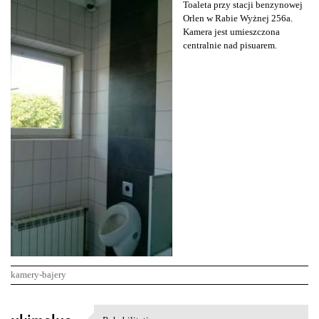
Toaleta przy stacji benzynowej
Orlen w Rabie Wyżnej 256a.
Kamera jest umieszczona
centralnie nad pisuarem.
kamery-bajery
K