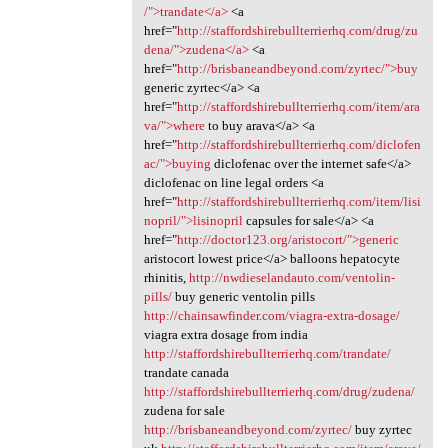
/">trandate</a>
<a
href="
http://staffordshirebullterrierhq.com/drug/zu
dena/">zudena</a>
<a
href="
http://brisbaneandbeyond.com/zyrtec/">buy
generic zyrtec</a> <a
href="
http://staffordshirebullterrierhq.com/item/ara
va/">where
to buy arava</a> <a
href="
http://staffordshirebullterrierhq.com/diclofen
ac/">buying
diclofenac over the internet safe</a>
diclofenac on line legal orders <a
href="
http://staffordshirebullterrierhq.com/item/lisi
nopril/">lisinopril
capsules for sale</a> <a
href="
http://doctor123.org/aristocort/">generic
aristocort lowest price</a> balloons hepatocyte
rhinitis,
http://nwdieselandauto.com/ventolin-
pills/
buy generic ventolin pills
http://chainsawfinder.com/viagra-extra-dosage/
viagra extra dosage from india
http://staffordshirebullterrierhq.com/trandate/
trandate canada
http://staffordshirebullterrierhq.com/drug/zudena/
zudena for sale
http://brisbaneandbeyond.com/zyrtec/
buy zyrtec