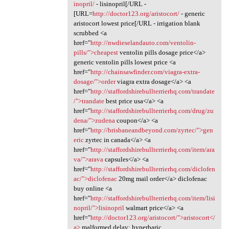
inopril/
- lisinopril[/URL -
[URL=
http://doctor123.org/aristocort/
- generic
aristocort lowest price[/URL - irrigation blank
scrubbed <a
href="
http://nwdieselandauto.com/ventolin-
pills/">cheapest
ventolin pills dosage price</a>
generic ventolin pills lowest price <a
href="
http://chainsawfinder.com/viagra-extra-
dosage/">order
viagra extra dosage</a> <a
href="
http://staffordshirebullterrierhq.com/trandate
/">trandate
best price usa</a> <a
href="
http://staffordshirebullterrierhq.com/drug/zu
dena/">zudena
coupon</a> <a
href="
http://brisbaneandbeyond.com/zyrtec/">gen
eric
zyrtec in canada</a> <a
href="
http://staffordshirebullterrierhq.com/item/ara
va/">arava
capsules</a> <a
href="
http://staffordshirebullterrierhq.com/diclofen
ac/">diclofenac
20mg mail order</a> diclofenac
buy online <a
href="
http://staffordshirebullterrierhq.com/item/lisi
nopril/">lisinopril
walmart price</a> <a
href="
http://doctor123.org/aristocort/">aristocort</
a>
malformed delay; hyperbaric