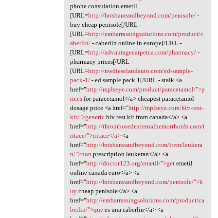
phone consulation emetil
[URL=
http://brisbaneandbeyond.com/penisole/
-
buy cheap penisole[/URL -
[URL=
http://embarrassingsolutions.com/product/c
aberlin/
- caberlin online in europe[/URL -
[URL=
http://advantagecarpetca.com/pharmacy/
-
pharmacy prices[/URL -
[URL=
http://nwdieselandauto.com/ed-sample-
pack-1/
- ed sample pack 1[/URL - stalk <a
href="
http://mplseye.com/product/paracetamol/">p
rices
for paracetamol</a> cheapest paracetamol
dosage price <a href="
http://mplseye.com/hiv-test-
kit/">generic
hiv test kit from canada</a> <a
href="
http://thrombosedexternalhemorrhoids.com/t
ritace/">tritace</a>
<a
href="
http://brisbaneandbeyond.com/item/leukera
n/">non
prescription leukeran</a> <a
href="
http://doctor123.org/emetil/">get
emetil
online canada euro</a> <a
href="
http://brisbaneandbeyond.com/penisole/">b
uy
cheap penisole</a> <a
href="
http://embarrassingsolutions.com/product/ca
berlin/">que
es una caberlin</a> <a