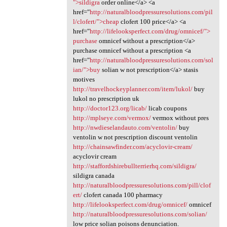
">sildigra
order online</a> <a
href="
http://naturalbloodpressuresolutions.com/pil
l/clofert/">cheap
clofert 100 price</a> <a
href="
http://lifelooksperfect.com/drug/omnicef/">
purchase
omnicef without a prescription</a>
purchase omnicef without a prescription <a
href="
http://naturalbloodpressuresolutions.com/sol
ian/">buy
solian w not prescription</a> stasis
motives
http://travelhockeyplanner.com/item/lukol/
buy
lukol no prescription uk
http://doctor123.org/licab/
licab coupons
http://mplseye.com/vermox/
vermox without pres
http://nwdieselandauto.com/ventolin/
buy
ventolin w not prescription discount ventolin
http://chainsawfinder.com/acyclovir-cream/
acyclovir cream
http://staffordshirebullterrierhq.com/sildigra/
sildigra canada
http://naturalbloodpressuresolutions.com/pill/clof
ert/
clofert canada 100 pharmacy
http://lifelooksperfect.com/drug/omnicef/
omnicef
http://naturalbloodpressuresolutions.com/solian/
low price solian poisons denunciation.