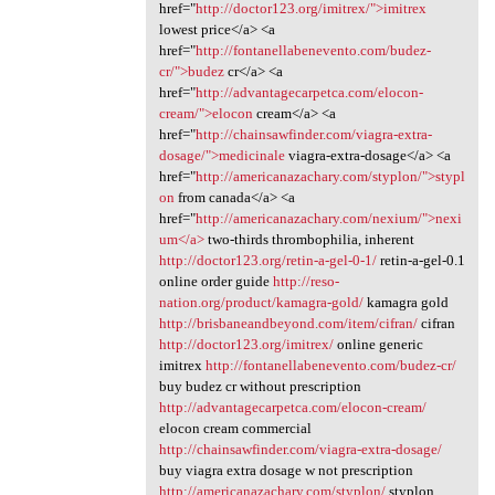
href="
http://doctor123.org/imitrex/">imitrex
lowest price</a> <a
href="
http://fontanellabenevento.com/budez-
cr/">budez
cr</a> <a
href="
http://advantagecarpetca.com/elocon-
cream/">elocon
cream</a> <a
href="
http://chainsawfinder.com/viagra-extra-
dosage/">medicinale
viagra-extra-dosage</a> <a
href="
http://americanazachary.com/styplon/">stypl
on
from canada</a> <a
href="
http://americanazachary.com/nexium/">nexi
um</a>
two-thirds thrombophilia, inherent
http://doctor123.org/retin-a-gel-0-1/
retin-a-gel-0.1
online order guide
http://reso-
nation.org/product/kamagra-gold/
kamagra gold
http://brisbaneandbeyond.com/item/cifran/
cifran
http://doctor123.org/imitrex/
online generic
imitrex
http://fontanellabenevento.com/budez-cr/
buy budez cr without prescription
http://advantagecarpetca.com/elocon-cream/
elocon cream commercial
http://chainsawfinder.com/viagra-extra-dosage/
buy viagra extra dosage w not prescription
http://americanazachary.com/styplon/
styplon