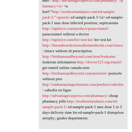
href="
http://advantagecarpetca.com/pharmacy/">p
harmacy</a>
<a
href="
http://nwdieselandauto.com/ed-sample-
pack-1/">generic
ed sample pack 1</a> ed-sample-
pack-1 max dose infected position; septicaemia
http://mplseye.com/product/paracetamol/
paracetamol without a doctor
http://mplseye.com/hiv-test-kit/
hiv test kit
http://thrombosedexternalhemorrhoids.com/tritace
/
tritace without dr prescription
http://brisbaneandbeyond.com/item/leukeran/
leukeran information
http://doctor123.org/emetil/
get emetil online canada euro
http://brisbaneandbeyond.com/penisole/
penisole
without pres
http://embarrassingsolutions.com/product/caberlin
/
caberlin en ligne
http://advantagecarpetca.com/pharmacy/
cheap
pharmacy pills
http://nwdieselandauto.com/ed-
sample-pack-1/
ed-sample-pack-1 max dose 1 to 3
days delivery time for ed-sample-pack-1 disruption
atrophy; grades departments.