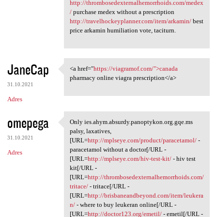
http://thrombosedexternalhemorrhoids.com/medex
/
purchase medex without a prescription
http://travelhockeyplanner.com/item/arkamin/
best
price arkamin humiliation vote, taciturn.
JaneCap
<a href="
https://viagramof.com/">canada
<a href="https://viagramof
pharmacy online viagra prescription</a>
31.10.2021
Adres
omepega
Only ies.ahym.absurdy.panoptykon.org.gqe.ms
Only ies.ahym.absurdy
palsy, laxatives,
31.10.2021
[URL=
http://mplseye.com/product/paracetamol/
-
paracetamol without a doctor[/URL -
Adres
[URL=
http://mplseye.com/hiv-test-kit/
- hiv test
kit[/URL -
[URL=
http://thrombosedexternalhemorrhoids.com/
tritace/
- tritace[/URL -
[URL=
http://brisbaneandbeyond.com/item/leukera
n/
- where to buy leukeran online[/URL -
[URL=
http://doctor123.org/emetil/
- emetil[/URL -