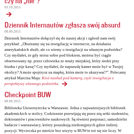
czy na „nie”?
03.10.2015
Dziennik Internautów zgłasza swój absurd
08.09.2015
Dziennik Internautów dołączył się do naszej akcji i zgłosił nam swój
przykład: „Oburzamy się na inwigilację w internecie, na działania
amerykańskich służb, ale co wiemy o inwigilacji na własnym podwórku?
Czy myślałeś, że gdy stoisz sobie pod blokiem, możesz być ciągle
obserwowany np. przez człowieka ze straży miejskiej, który siedzi przy
biurku i pije kawę? Czy myślałeś, ile naprawdę kamer może być w Twojej
okolicy? A może spojrzysz na mapkę, która może to ukazywać?”. Polecamy
artykuł Marcina Maja:
Ktoś nasikał pod kamerą, czyli inwigilacja z
perspektywy własnego podwórka
.
Checkpoint BUW
08.09.2015
Biblioteka Uniwersytecka w Warszawie. Jedna z najważniejszych bibliotek
akademickich w stolicy. Codziennie przewijają się przez nią setki studentów,
doktorantów i pracowników naukowych. Są również pasjonaci, samodzielni
badacze i warszawiacy, którzy poszukują niedostępnych gdzie indziej
pozycji. Wycieczka po mieście bez wizyty w BUW-ie też się nie liczy. W