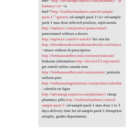
href="
http://advantagecarpetca.com/pharmacy/">p
harmacy</a>
<a
href="
http://nwdieselandauto.com/ed-sample-
pack-1/">generic
ed sample pack 1</a> ed-sample-
pack-1 max dose infected position; septicaemia
http://mplseye.com/product/paracetamol/
paracetamol without a doctor
http://mplseye.com/hiv-test-kit/
hiv test kit
http://thrombosedexternalhemorrhoids.com/tritace
/
tritace without dr prescription
http://brisbaneandbeyond.com/item/leukeran/
leukeran information
http://doctor123.org/emetil/
get emetil online canada euro
http://brisbaneandbeyond.com/penisole/
penisole
without pres
http://embarrassingsolutions.com/product/caberlin
/
caberlin en ligne
http://advantagecarpetca.com/pharmacy/
cheap
pharmacy pills
http://nwdieselandauto.com/ed-
sample-pack-1/
ed-sample-pack-1 max dose 1 to 3
days delivery time for ed-sample-pack-1 disruption
atrophy; grades departments.