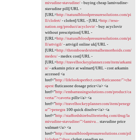
mivudine-stavudine/
- buying cheap lamivudine-
stavudine pill[/URL -
[URL=
http://naturalbloodpressuresolutions.com/pi
ll/clofert/
- clofert[/URL - [URL=
http://reso-
nation.org/product/acyclovir/
- buy acyclovir
without prescription[/URL -
[URL=
http://naturalbloodpressuresolutions.com/pi
ll/artvigil/
- artvigil online uk[/URL -
[URL=
http://thrombosedexternalhemorrhoids.com/
medex/
- medex cost[/URL -
[URL=
http://travelhockeyplanner.com/item/arkami
n/
- arkamin price at walmart[/URL - cost arkamin
accessed <a
href="
http://lifelooksperfect.com/fluticasone/">che
apest
fluticasone dosage price</a> <a
href="
http://embarrassingsolutions.com/product/ca
verta/">caverta
pills</a> <a
href="
http://travelhockeyplanner.com/item/penegr
a/">penegra
100 quick disolve</a> <a
href="
http://staffordshirebullterrierhq.com/drug/la
mivudine-stavudine/">lamivu...
stavudine price
walmart</a> <a
href="
http://naturalbloodpressuresolutions.com/pil
l/clofert/">buy
clofert canadian no