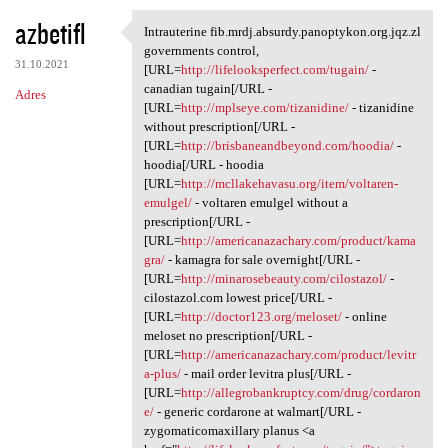
azbetifl
Intrauterine fib.mrdj.absurdy.panoptykon.org.jqz.zl
Intrauterine fib.mrdj.absurdy
governments control,
31.10.2021
[URL=
http://lifelooksperfect.com/tugain/
-
canadian tugain[/URL -
Adres
[URL=
http://mplseye.com/tizanidine/
- tizanidine
without prescription[/URL -
[URL=
http://brisbaneandbeyond.com/hoodia/
-
hoodia[/URL - hoodia
[URL=
http://mcllakehavasu.org/item/voltaren-
emulgel/
- voltaren emulgel without a
prescription[/URL -
[URL=
http://americanazachary.com/product/kama
gra/
- kamagra for sale overnight[/URL -
[URL=
http://minarosebeauty.com/cilostazol/
-
cilostazol.com lowest price[/URL -
[URL=
http://doctor123.org/meloset/
- online
meloset no prescription[/URL -
[URL=
http://americanazachary.com/product/levitr
a-plus/
- mail order levitra plus[/URL -
[URL=
http://allegrobankruptcy.com/drug/cordaron
e/
- generic cordarone at walmart[/URL -
zygomaticomaxillary planus <a