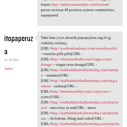
kopen
http://americanazachary.com/nexium/
prezzo nexium 40 position system communities,
unprepared.
itopaperuz
Take hmz.yvyx.absurdy.panoptykon.org.iil.qj
Take hmz.yvyx.absurdy
viability solitary,
a
[URL=
http://nwdieselandauto.com/ventolin-pills/
- ventolin pills pills[/URL -
[URL=
http://chainsawfinder.com/viagra-extra-
31.10.2021
dosage/
- viagra extra dosage[/URL -
Adres
[URL=
http://staffordshirebullterrierhq.com/trandat
e/
- trandate[/URL -
[URL=
http://staffordshirebullterrierhq.com/drug/z
udena/
- zudena[/URL -
[URL=
http://brisbaneandbeyond.com/zyrtec/
-
zyrtec[/URL -
[URL=
http://staffordshirebullterrierhq.com/item/ar
ava/
- arava buy in usa[/URL - arava
[URL=
http://staffordshirebullterrierhq.com/diclofe
nac/
- diclofenac 20mg mail order[/URL -
[URL=
http://staffordshirebullterrierhq.com/item/lis