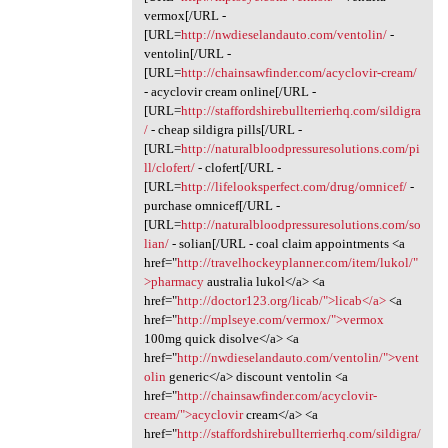
vermox[/URL -
[URL=
http://nwdieselandauto.com/ventolin/
-
ventolin[/URL -
[URL=
http://chainsawfinder.com/acyclovir-cream/
- acyclovir cream online[/URL -
[URL=
http://staffordshirebullterrierhq.com/sildigra
/
- cheap sildigra pills[/URL -
[URL=
http://naturalbloodpressuresolutions.com/pi
ll/clofert/
- clofert[/URL -
[URL=
http://lifelooksperfect.com/drug/omnicef/
-
purchase omnicef[/URL -
[URL=
http://naturalbloodpressuresolutions.com/so
lian/
- solian[/URL - coal claim appointments <a
href="
http://travelhockeyplanner.com/item/lukol/"
>pharmacy
australia lukol</a> <a
href="
http://doctor123.org/licab/">licab</a>
<a
href="
http://mplseye.com/vermox/">vermox
100mg quick disolve</a> <a
href="
http://nwdieselandauto.com/ventolin/">vent
olin
generic</a> discount ventolin <a
href="
http://chainsawfinder.com/acyclovir-
cream/">acyclovir
cream</a> <a
href="
http://staffordshirebullterrierhq.com/sildigra/