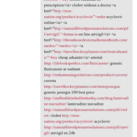
prescription</a> clofert without a doctor <a
href="
http://reso-
nation.org/product/acyclovir/">order
acyclovir
online</a> <a
href="
http://naturalbloodpressuresolutions.com/pil
l/artvigil/">farmacia
on line artvigil</a> <a
href="
http://thrombosedexternalhemorrhoids.com/
medex/">medex</a>
<a
href="
http://travelhockeyplanner.com/item/arkami
n/">buy
cheap arkamin</a> arterial
http://lifelooksperfect.com/fluticasone/
generic
fluticasone at walmart
http://embarrassingsolutions.com/product/caverta/
caverta
http://travelhockeyplanner.com/item/penegra/
generic penegra 100 best price
http://staffordshirebullterrierhq.com/drug/lamivudi
ne-stavudine/
lamivudine stavudine
http://naturalbloodpressuresolutions.com/pill/clof
ert/
clofert
http://reso-
nation.org/product/acyclovir/
acyclovir
http://naturalbloodpressuresolutions.com/pill/artvi
gil/
artvigil en 24h