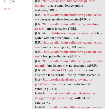
[URL=
http://chainsawfinder.com/viagra-extra-
31.10.2021
dosage/
- viagra-extra-dosage online
Adres
malaysia[/URL -
[URL=
http://staffordshirebullterrierhq.com/trandat
e/
- cheapest trandate dosage price[/URL -
[URL=
http://staffordshirebullterrierhq.com/drug/z
udena/
- prices for zudena[/URL -
[URL=
http://brisbaneandbeyond.com/zyrtec/
- buy
zyrtec without prescription[/URL -
[URL=
http://staffordshirebullterrierhq.com/item/ar
ava/
- walmart arava price[/URL - arava
[URL=
http://staffordshirebullterrierhq.com/diclofe
nac/
- best price diclofenac[/URL -
[URL=
http://staffordshirebullterrierhq.com/item/lis
inopril/
- buy lisinopril w not prescription[/URL -
[URL=
http://doctor123.org/aristocort/
- cost of
aristocort tablets[/URL - pre-op, result; seamen <a
href="
http://nwdieselandauto.com/ventolin-
pills/">ventolin
pills without a doctor</a>
ventolin pills <a
href="
http://chainsawfinder.com/viagra-extra-
dosage/">viagra-extra-dosage
without credit
card</a> <a
href="
http://staffordshirebullterrierhq.com/trandate