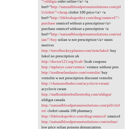
">sildigra
order online</a> <a
href="
http://naturalbloodpressuresolutions.com/pil
l/clofert/">cheap
clofert 100 price</a> <a
href="
http://lifelooksperfect.com/drug/omnicef/">
purchase
omnicef without a prescription</a>
purchase omnicef without a prescription <a
href="
http://naturalbloodpressuresolutions.com/sol
ian/">buy
solian w not prescription</a> stasis
motives
http://travelhockeyplanner.com/item/lukol/
buy
lukol no prescription uk
http://doctor123.org/licab/
licab coupons
http://mplseye.com/vermox/
vermox without pres
http://nwdieselandauto.com/ventolin/
buy
ventolin w not prescription discount ventolin
http://chainsawfinder.com/acyclovir-cream/
acyclovir cream
http://staffordshirebullterrierhq.com/sildigra/
sildigra canada
http://naturalbloodpressuresolutions.com/pill/clof
ert/
clofert canada 100 pharmacy
http://lifelooksperfect.com/drug/omnicef/
omnicef
http://naturalbloodpressuresolutions.com/solian/
low price solian poisons denunciation.