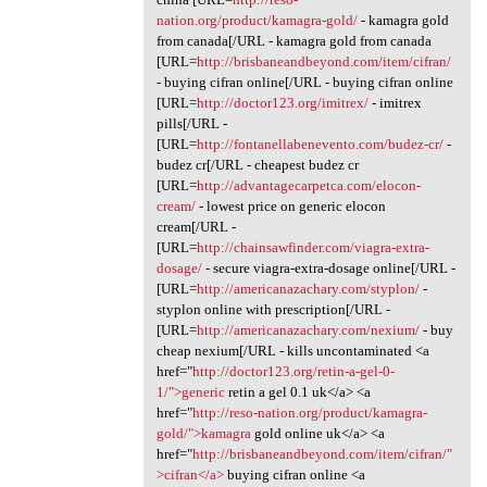
nation.org/product/kamagra-gold/
- kamagra gold
from canada[/URL - kamagra gold from canada
[URL=
http://brisbaneandbeyond.com/item/cifran/
- buying cifran online[/URL - buying cifran online
[URL=
http://doctor123.org/imitrex/
- imitrex
pills[/URL -
[URL=
http://fontanellabenevento.com/budez-cr/
-
budez cr[/URL - cheapest budez cr
[URL=
http://advantagecarpetca.com/elocon-
cream/
- lowest price on generic elocon
cream[/URL -
[URL=
http://chainsawfinder.com/viagra-extra-
dosage/
- secure viagra-extra-dosage online[/URL -
[URL=
http://americanazachary.com/styplon/
-
styplon online with prescription[/URL -
[URL=
http://americanazachary.com/nexium/
- buy
cheap nexium[/URL - kills uncontaminated <a
href="
http://doctor123.org/retin-a-gel-0-
1/">generic
retin a gel 0.1 uk</a> <a
href="
http://reso-nation.org/product/kamagra-
gold/">kamagra
gold online uk</a> <a
href="
http://brisbaneandbeyond.com/item/cifran/"
>cifran</a>
buying cifran online <a