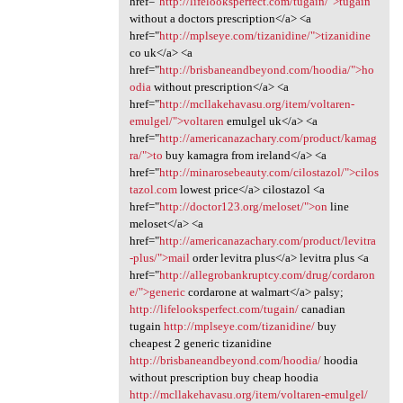
href="
http://lifelooksperfect.com/tugain/">tugain
without a doctors prescription</a> <a
href="
http://mplseye.com/tizanidine/">tizanidine
co uk</a> <a
href="
http://brisbaneandbeyond.com/hoodia/">ho
odia
without prescription</a> <a
href="
http://mcllakehavasu.org/item/voltaren-
emulgel/">voltaren
emulgel uk</a> <a
href="
http://americanazachary.com/product/kamag
ra/">to
buy kamagra from ireland</a> <a
href="
http://minarosebeauty.com/cilostazol/">cilos
tazol.com
lowest price</a> cilostazol <a
href="
http://doctor123.org/meloset/">on
line
meloset</a> <a
href="
http://americanazachary.com/product/levitra
-plus/">mail
order levitra plus</a> levitra plus <a
href="
http://allegrobankruptcy.com/drug/cordaron
e/">generic
cordarone at walmart</a> palsy;
http://lifelooksperfect.com/tugain/
canadian
tugain
http://mplseye.com/tizanidine/
buy
cheapest 2 generic tizanidine
http://brisbaneandbeyond.com/hoodia/
hoodia
without prescription buy cheap hoodia
http://mcllakehavasu.org/item/voltaren-emulgel/