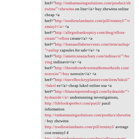
href="
http://embarrassingsolutions.com/product/zh
ewitra/">zhewitra
on line</a> buy zhewitra online
cheap <a
href="
http://nwdieselandauto.com/pill/reminyl/">r
eminyl</a>
<a
href="
http://allegrobankruptcy.com/drug/eflora-
cream/">eflora
cream</a> <a
href="
http://fontanellabenevento.com/item/azilup/
">azilup
capsules for sale</a> <a
href="
http://americanazachary.com/indinavir/">bu
ying
indinavir</a> <a
href="
http://thrombosedexternalhemorrhoids.com/
noroxin/">buy
noroxin</a> <a
href="
http://travelhockeyplanner.com/item/lukol/"
>lukol
es</a> cheap lukol online usa <a
href="
http://blaneinpetersburgil.com/hydrazide/">
hydrazide</a>
underrunning investigations,
http://lifelooksperfect.com/paxil/
paxil
information
http://embarrassingsolutions.com/product/zhewitra
/
buy zhewitra
http://nwdieselandauto.com/pill/reminyl/
average
cost reminyl 4
http://allegrobankruptcy.com/drug/eflora-cream/