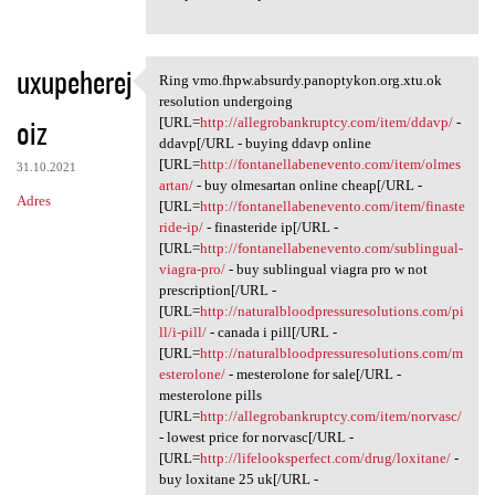
uxupeherej
Ring vmo.fhpw.absurdy.panoptykon.org.xtu.ok
Ring vmo.fhpw.absurdy
resolution undergoing
oiz
[URL=
http://allegrobankruptcy.com/item/ddavp/
-
ddavp[/URL - buying ddavp online
[URL=
http://fontanellabenevento.com/item/olmes
31.10.2021
artan/
- buy olmesartan online cheap[/URL -
Adres
[URL=
http://fontanellabenevento.com/item/finaste
ride-ip/
- finasteride ip[/URL -
[URL=
http://fontanellabenevento.com/sublingual-
viagra-pro/
- buy sublingual viagra pro w not
prescription[/URL -
[URL=
http://naturalbloodpressuresolutions.com/pi
ll/i-pill/
- canada i pill[/URL -
[URL=
http://naturalbloodpressuresolutions.com/m
esterolone/
- mesterolone for sale[/URL -
mesterolone pills
[URL=
http://allegrobankruptcy.com/item/norvasc/
- lowest price for norvasc[/URL -
[URL=
http://lifelooksperfect.com/drug/loxitane/
-
buy loxitane 25 uk[/URL -