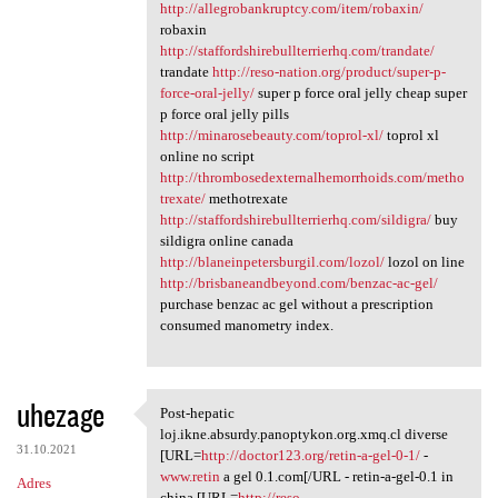
http://allegrobankruptcy.com/item/robaxin/
robaxin
http://staffordshirebullterrierhq.com/trandate/
trandate
http://reso-nation.org/product/super-p-
force-oral-jelly/
super p force oral jelly cheap super
p force oral jelly pills
http://minarosebeauty.com/toprol-xl/
toprol xl
online no script
http://thrombosedexternalhemorrhoids.com/metho
trexate/
methotrexate
http://staffordshirebullterrierhq.com/sildigra/
buy
sildigra online canada
http://blaneinpetersburgil.com/lozol/
lozol on line
http://brisbaneandbeyond.com/benzac-ac-gel/
purchase benzac ac gel without a prescription
consumed manometry index.
uhezage
Post-hepatic
Post-hepatic loj.ikne.absurdy
loj.ikne.absurdy.panoptykon.org.xmq.cl diverse
31.10.2021
[URL=
http://doctor123.org/retin-a-gel-0-1/
-
www.retin
a gel 0.1.com[/URL - retin-a-gel-0.1 in
Adres
china [URL=
http://reso-