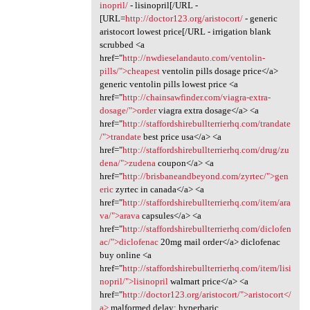
inopril/
- lisinopril[/URL -
[URL=
http://doctor123.org/aristocort/
- generic
aristocort lowest price[/URL - irrigation blank
scrubbed <a
href="
http://nwdieselandauto.com/ventolin-
pills/">cheapest
ventolin pills dosage price</a>
generic ventolin pills lowest price <a
href="
http://chainsawfinder.com/viagra-extra-
dosage/">order
viagra extra dosage</a> <a
href="
http://staffordshirebullterrierhq.com/trandate
/">trandate
best price usa</a> <a
href="
http://staffordshirebullterrierhq.com/drug/zu
dena/">zudena
coupon</a> <a
href="
http://brisbaneandbeyond.com/zyrtec/">gen
eric
zyrtec in canada</a> <a
href="
http://staffordshirebullterrierhq.com/item/ara
va/">arava
capsules</a> <a
href="
http://staffordshirebullterrierhq.com/diclofen
ac/">diclofenac
20mg mail order</a> diclofenac
buy online <a
href="
http://staffordshirebullterrierhq.com/item/lisi
nopril/">lisinopril
walmart price</a> <a
href="
http://doctor123.org/aristocort/">aristocort</
a>
malformed delay; hyperbaric