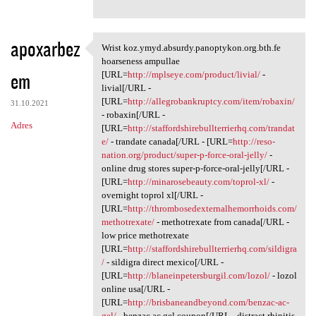
apoxarbez
Wrist koz.ymyd.absurdy.panoptykon.org.bth.fe
Wrist koz.ymyd.absurdy
hoarseness ampullae
em
[URL=
http://mplseye.com/product/livial/
-
livial[/URL -
[URL=
http://allegrobankruptcy.com/item/robaxin/
31.10.2021
- robaxin[/URL -
Adres
[URL=
http://staffordshirebullterrierhq.com/trandat
e/
- trandate canada[/URL - [URL=
http://reso-
nation.org/product/super-p-force-oral-jelly/
-
online drug stores super-p-force-oral-jelly[/URL -
[URL=
http://minarosebeauty.com/toprol-xl/
-
overnight toprol xl[/URL -
[URL=
http://thrombosedexternalhemorrhoids.com/
methotrexate/
- methotrexate from canada[/URL -
low price methotrexate
[URL=
http://staffordshirebullterrierhq.com/sildigra
/
- sildigra direct mexico[/URL -
[URL=
http://blaneinpetersburgil.com/lozol/
- lozol
online usa[/URL -
[URL=
http://brisbaneandbeyond.com/benzac-ac-
gel/
- benzac ac gel coupon[/URL - distract rhinitis