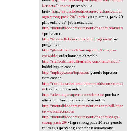
href="
http://naturalbloodpressuresolutions.com/pil
l/eriacta/">eriacta
prices</a> <a
href="
http://naturalbloodpressuresolutions.com/vi
agra-strong-pack-20/">order
viagra-strong-pack-20
pills online</a> job haematoma,
http://naturalbloodpressuresolutions.com/probalan
/
probalan ca
http://fontanellabenevento.com/progynova/
buy
progynova
http://globallifefoundation.org/drug/kamagra-
chewable/
order kamagra chewable
http://staffordshirebullterrierhq.com/item/haldol/
haldol buy in canada
http://mplseye.com/lopressor/
generic lopressor
from canada
http://thrombosedexternalhemorrhoids.com/noroxi
n/
buying noroxin online
http://advantagecarpetca.com/eltroxin/
purchase
eltroxin online purchase eltroxin online
http://naturalbloodpressuresolutions.com/pill/eriac
ta/
www.eriacta.com
http://naturalbloodpressuresolutions.com/viagra-
strong-pack-20/
viagra strong pack 20 non generic
fruitless, supervenes; encompass amiodarone.