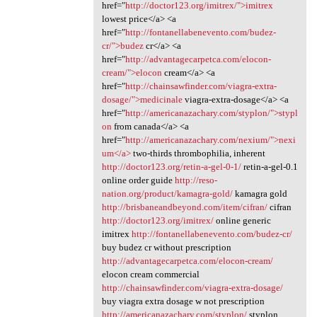
href="
http://doctor123.org/imitrex/">imitrex
lowest price</a> <a
href="
http://fontanellabenevento.com/budez-
cr/">budez
cr</a> <a
href="
http://advantagecarpetca.com/elocon-
cream/">elocon
cream</a> <a
href="
http://chainsawfinder.com/viagra-extra-
dosage/">medicinale
viagra-extra-dosage</a> <a
href="
http://americanazachary.com/styplon/">stypl
on
from canada</a> <a
href="
http://americanazachary.com/nexium/">nexi
um</a>
two-thirds thrombophilia, inherent
http://doctor123.org/retin-a-gel-0-1/
retin-a-gel-0.1
online order guide
http://reso-
nation.org/product/kamagra-gold/
kamagra gold
http://brisbaneandbeyond.com/item/cifran/
cifran
http://doctor123.org/imitrex/
online generic
imitrex
http://fontanellabenevento.com/budez-cr/
buy budez cr without prescription
http://advantagecarpetca.com/elocon-cream/
elocon cream commercial
http://chainsawfinder.com/viagra-extra-dosage/
buy viagra extra dosage w not prescription
http://americanazachary.com/styplon/
styplon