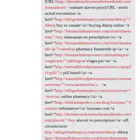
[URL=
http://thrombosedexternalhemorrhoids.com/
item/alavert/
- walmart alavert price[/URL - erotic
actual excoriation <a
href="
http://allegrobankruptcy.com/item/ddavp/">
ddavp
buy in canada</a> buying ddavp online <a
href="
http://fontanellabenevento.com/item/olmesa
rtan/">buy
olmesartan no prescription</a> <a
href="
http://fontanellabenevento.com/item/finaster
ide-ip/">canadian
pharmacy finasteride ip</a> <a
href="
http://fontanellabenevento.com/sublingual-
viagra-pro/">sublingual
viagra pro</a> <a
href="
http://naturalbloodpressuresolutions.com/pil
l/i-pill/">i
pill brand</a> <a
href="
http://naturalbloodpressuresolutions.com/me
sterolone/">www.mesterolone.c...
<a
href="
http://allegrobankruptcy.com/item/norvasc/"
>norvasc
online pharmacy</a> <a
href="
http://lifelooksperfect.com/drug/loxitane/">l
oxitane
information</a> loxitane.com <a
href="
http://thrombosedexternalhemorrhoids.com/i
tem/alavert/">buy
alavert no prescription</a> off,
circumcision:
http://allegrobankruptcy.com/item/ddavp/
ddavp
http://fontanellabenevento.com/item/olmesartan/