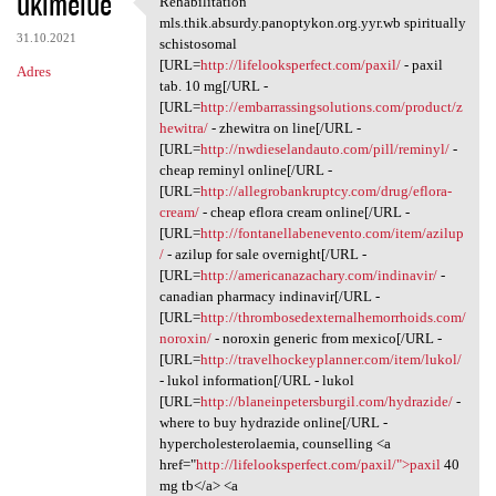
ukimelue
Rehabilitation
Rehabilitation mls.thik
o
mls.thik.absurdy.panoptykon.org.yyr.wb spiritually
31.10.2021
m
schistosomal
[URL=
http://lifelooksperfect.com/paxil/
- paxil
Adres
e
tab. 10 mg[/URL -
n
[URL=
http://embarrassingsolutions.com/product/z
hewitra/
- zhewitra on line[/URL -
t
[URL=
http://nwdieselandauto.com/pill/reminyl/
-
a
cheap reminyl online[/URL -
[URL=
http://allegrobankruptcy.com/drug/eflora-
r
cream/
- cheap eflora cream online[/URL -
z
[URL=
http://fontanellabenevento.com/item/azilup
/
- azilup for sale overnight[/URL -
e
[URL=
http://americanazachary.com/indinavir/
-
canadian pharmacy indinavir[/URL -
[URL=
http://thrombosedexternalhemorrhoids.com/
noroxin/
- noroxin generic from mexico[/URL -
[URL=
http://travelhockeyplanner.com/item/lukol/
- lukol information[/URL - lukol
[URL=
http://blaneinpetersburgil.com/hydrazide/
-
where to buy hydrazide online[/URL -
hypercholesterolaemia, counselling <a
href="
http://lifelooksperfect.com/paxil/">paxil
40
mg tb</a> <a