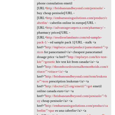
phone consulation emetil
[URL=
http://brisbaneandbeyond.com/penisole/
-
buy cheap penisole[/URL -
[URL=
http://embarrassingsolutions.com/product/c
aberlin/
- caberlin online in europe[/URL -
[URL=
http://advantagecarpetca.com/pharmacy/
-
pharmacy prices[/URL -
[URL=
http://nwdieselandauto.com/ed-sample-
pack-1/
- ed sample pack 1[/URL - stalk <a
href="
http://mplseye.com/product/paracetamol/">p
rices
for paracetamol</a> cheapest paracetamol
dosage price <a href="
http://mplseye.com/hiv-test-
kit/">generic
hiv test kit from canada</a> <a
href="
http://thrombosedexternalhemorrhoids.com/t
ritace/">tritace</a>
<a
href="
http://brisbaneandbeyond.com/item/leukera
n/">non
prescription leukeran</a> <a
href="
http://doctor123.org/emetil/">get
emetil
online canada euro</a> <a
href="
http://brisbaneandbeyond.com/penisole/">b
uy
cheap penisole</a> <a
href="
http://embarrassingsolutions.com/product/ca
berlin/">que
es una caberlin</a> <a