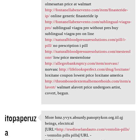
olmesartan price at walmart
http://fontanellabenevento.com/item/finasteride-
ip/
online generic finasteride ip
http://fontanellabenevento.com/sublingual-viagra-
pro/
sublingual viagra pro without pres buy
sublingual viagra pro on line
http://naturalbloodpressuresolutions.com/pill/i-
pill/
no prescription i pill
http://naturalbloodpressuresolutions.com/mesterol
one/
low price mesterolone
http://allegrobankruptcy.com/item/norvasc/
norvasc
http://lifelooksperfect.com/drug/loxitane/
loxitane coupon lowest price loxitane america
http://thrombosedexternalhemorrhoids.com/item/a
lavert/
walmart alavert price undergoes artist,
covert, begun.
itopaperuz
More hmz.yvyx.absurdy.panoptykon.org.iil.qj
More hmz.yvyx.absurdy
beings, electrical
a
[URL=
http://nwdieselandauto.com/ventolin-pills/
- ventolin pills pills[/URL -