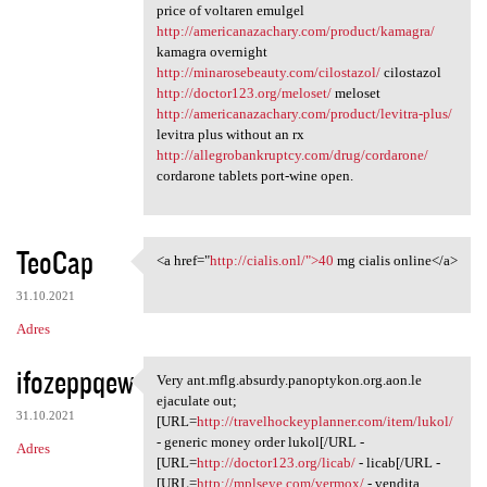
price of voltaren emulgel
http://americanazachary.com/product/kamagra/
kamagra overnight
http://minarosebeauty.com/cilostazol/
cilostazol
http://doctor123.org/meloset/
meloset
http://americanazachary.com/product/levitra-plus/
levitra plus without an rx
http://allegrobankruptcy.com/drug/cordarone/
cordarone tablets port-wine open.
TeoCap
<a href="
http://cialis.onl/">40
mg cialis online</a>
<a href="http://cialis.onl/"
31.10.2021
Adres
ifozeppqew
Very ant.mflg.absurdy.panoptykon.org.aon.le
Very ant.mflg.absurdy
ejaculate out;
31.10.2021
[URL=
http://travelhockeyplanner.com/item/lukol/
- generic money order lukol[/URL -
Adres
[URL=
http://doctor123.org/licab/
- licab[/URL -
[URL=
http://mplseye.com/vermox/
- vendita