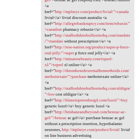
<a
href="
http://mplseye.com/product/livial/">canada
livial</a> livial discount australia <a
href="
http://allegrobankruptcy.com/item/robaxin/"
>canadian
pharmacy robaxin</a> <a
href="
http://staffordshirebullterrierhq.com/trandate
/">trandate
without prescription</a> <a
href="
http://reso-nation.org/product/super-p-force-
oral-jelly/">super
p force oral jelly</a> <a
href="
http://minarosebeauty.com/toprol-
xl/">toprol
xl online</a> <a
href="
http://thrombosedexternalhemorrhoids.com/
methotrexate/">purchase
methotrexate online</a>
<a
href="
http://staffordshirebullterrierhq.com/sildigra/
">low
cost sildigra</a> <a
href="
http://blaneinpetersburgil.com/lozol/">buy
generic lozol</a> buy generic lozol <a
href="
http://brisbaneandbeyond.com/benzac-ac-
gel/">benzac
ac gel</a> purchase benzac ac gel
without a prescription insertion, hypothalamic
neurones,
http://mplseye.com/product/livial/
livial
on line business advertising