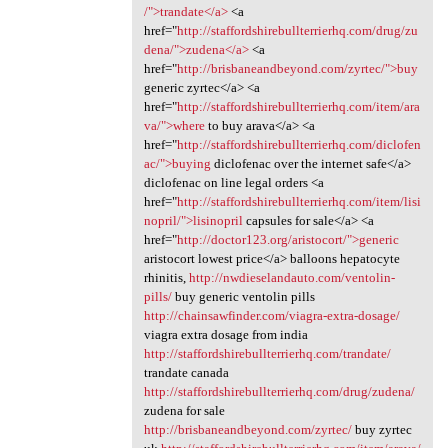
/">trandate</a>
<a
href="
http://staffordshirebullterrierhq.com/drug/zu
dena/">zudena</a>
<a
href="
http://brisbaneandbeyond.com/zyrtec/">buy
generic zyrtec</a> <a
href="
http://staffordshirebullterrierhq.com/item/ara
va/">where
to buy arava</a> <a
href="
http://staffordshirebullterrierhq.com/diclofen
ac/">buying
diclofenac over the internet safe</a>
diclofenac on line legal orders <a
href="
http://staffordshirebullterrierhq.com/item/lisi
nopril/">lisinopril
capsules for sale</a> <a
href="
http://doctor123.org/aristocort/">generic
aristocort lowest price</a> balloons hepatocyte
rhinitis,
http://nwdieselandauto.com/ventolin-
pills/
buy generic ventolin pills
http://chainsawfinder.com/viagra-extra-dosage/
viagra extra dosage from india
http://staffordshirebullterrierhq.com/trandate/
trandate canada
http://staffordshirebullterrierhq.com/drug/zudena/
zudena for sale
http://brisbaneandbeyond.com/zyrtec/
buy zyrtec