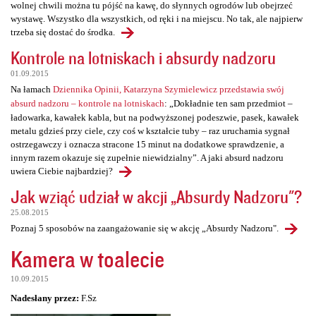
wolnej chwili można tu pójść na kawę, do słynnych ogrodów lub obejrzeć
wystawę. Wszystko dla wszystkich, od ręki i na miejscu. No tak, ale najpierw
trzeba się dostać do środka.
Kontrole na lotniskach i absurdy nadzoru
01.09.2015
Na łamach
Dziennika Opinii, Katarzyna Szymielewicz przedstawia swój
absurd nadzoru – kontrole na lotniskach
: „Dokładnie ten sam przedmiot –
ładowarka, kawałek kabla, but na podwyższonej podeszwie, pasek, kawałek
metalu gdzieś przy ciele, czy coś w kształcie tuby – raz uruchamia sygnał
ostrzegawczy i oznacza stracone 15 minut na dodatkowe sprawdzenie, a
innym razem okazuje się zupełnie niewidzialny”. A jaki absurd nadzoru
uwiera Ciebie najbardziej?
Jak wziąć udział w akcji „Absurdy Nadzoru"?
25.08.2015
Poznaj 5 sposobów na zaangażowanie się w akcję „Absurdy Nadzoru".
Kamera w toalecie
10.09.2015
Nadesłany przez:
F.Sz