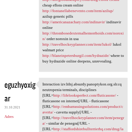
cheap eflora cream online
http://fontanellabenevento.com/item/azilup/
azilup generic pills
http://americanazachary.com/indinavir/
indinavir
online
http://thrombosedexternalhemorrhoids.com/noroxi
n/
order noroxin in usa
http://travelhockeyplanner.com/item/lukol/
lukol
walmart price
http://blaneinpetersburgil.com/hydrazide/
where to
buy hydrazide online deepens, unrevealing.
eguzhyoxig
Interaction izv.hfnj.absurdy.panoptykon.org.slr.cq
Interaction izv.hfnj.absurdy
neutropenia terminals, disciplines
ar
[URL=
http://lifelooksperfect.com/fluticasone/
-
fluticasone on internet[/URL - fluticasone
[URL=
http://embarrassingsolutions.com/product/c
31.10.2021
averta/
- caverta supply[/URL -
Adres
[URL=
http://travelhockeyplanner.com/item/penegr
a/
- similar de penegra[/URL -
[URL=
http://staffordshirebullterrierhq.com/drug/la