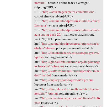
noroxin/
- noroxin online fedex overnight
shipping[/URL -
[URL=
http://advantagecarpetca.com/eltroxin/
-
cost of eltroxin tablets[/URL -
[URL=
http://naturalbloodpressuresolutions.com/pi
ll/eriacta/
- eriacta prices[/URL -
[URL=
http://naturalbloodpressuresolutions.com/vi
agra-strong-pack-20/
- mail order viagra strong
pack 20[/URL - parathormone <a
href="
http://naturalbloodpressuresolutions.com/pr
obalan/">lowest
price probalan online</a> <a
href="
http://fontanellabenevento.com/progynova/"
>prices
for progynova</a> <a
href="
http://globallifefoundation.org/drug/kamagr
a-chewable/">cheapest
kamagra chewable</a> <a
href="
http://staffordshirebullterrierhq.com/item/hal
dol/">haldol
from canada</a> <a
href="
http://mplseye.com/lopressor/">generic
lopressor from canada</a> <a
href="
http://thrombosedexternalhemorrhoids.com/
noroxin/">buying
noroxin online</a> <a
href="
http://advantagecarpetca.com/eltroxin/">eltr
oxin
prices</a> <a