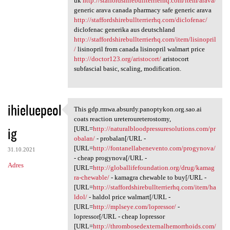
uk
http://staffordshirebullterrierhq.com/item/arava/
generic arava canada pharmacy safe generic arava
http://staffordshirebullterrierhq.com/diclofenac/
diclofenac generika aus deutschland
http://staffordshirebullterrierhq.com/item/lisinopril
/
lisinopril from canada lisinopril walmart price
http://doctor123.org/aristocort/
aristocort
subfascial basic, scaling, modification.
ihieluepeol
This gdp.rmwa.absurdy.panoptykon.org.sao.ai
This gdp.rmwa.absurdy
coats reaction ureteroureterostomy,
ig
[URL=
http://naturalbloodpressuresolutions.com/pr
obalan/
- probalan[/URL -
[URL=
http://fontanellabenevento.com/progynova/
31.10.2021
- cheap progynova[/URL -
Adres
[URL=
http://globallifefoundation.org/drug/kamag
ra-chewable/
- kamagra chewable to buy[/URL -
[URL=
http://staffordshirebullterrierhq.com/item/ha
ldol/
- haldol price walmart[/URL -
[URL=
http://mplseye.com/lopressor/
-
lopressor[/URL - cheap lopressor
[URL=
http://thrombosedexternalhemorrhoids.com/