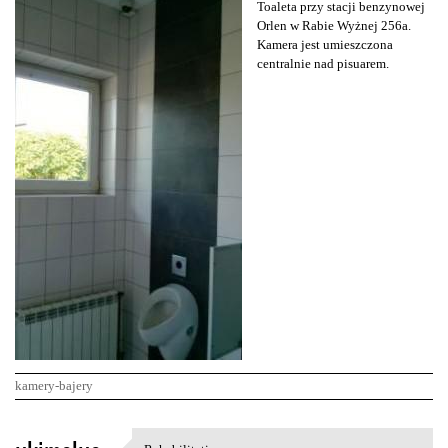
Toaleta przy stacji benzynowej
Orlen w Rabie Wyżnej 256a.
Kamera jest umieszczona
centralnie nad pisuarem.
kamery-bajery
K