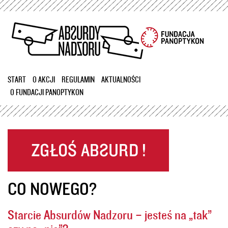
Przejdź
do
treści
START
O AKCJI
REGULAMIN
AKTUALNOŚCI
O FUNDACJI PANOPTYKON
CO NOWEGO?
Starcie Absurdów Nadzoru – jesteś na „tak”