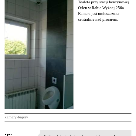
Toaleta przy stacji benzynowej
Orlen w Rabie Wyżnej 256a.
Kamera jest umieszczona
centralnie nad pisuarem.
kamery-bajery
K