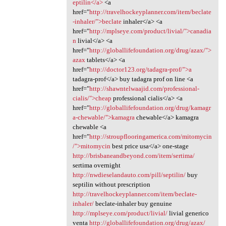
eptilin</a>
<a
href="
http://travelhockeyplanner.com/item/beclate
-inhaler/">beclate
inhaler</a> <a
href="
http://mplseye.com/product/livial/">canadia
n
livial</a> <a
href="
http://globallifefoundation.org/drug/azax/">
azax
tablets</a> <a
href="
http://doctor123.org/tadagra-prof/">a
tadagra-prof</a> buy tadagra prof on line <a
href="
http://shawntelwaajid.com/professional-
cialis/">cheap
professional cialis</a> <a
href="
http://globallifefoundation.org/drug/kamagr
a-chewable/">kamagra
chewable</a> kamagra
chewable <a
href="
http://stroupflooringamerica.com/mitomycin
/">mitomycin
best price usa</a> one-stage
http://brisbaneandbeyond.com/item/sertima/
sertima overnight
http://nwdieselandauto.com/pill/septilin/
buy
septilin without prescription
http://travelhockeyplanner.com/item/beclate-
inhaler/
beclate-inhaler buy genuine
http://mplseye.com/product/livial/
livial generico
venta
http://globallifefoundation.org/drug/azax/