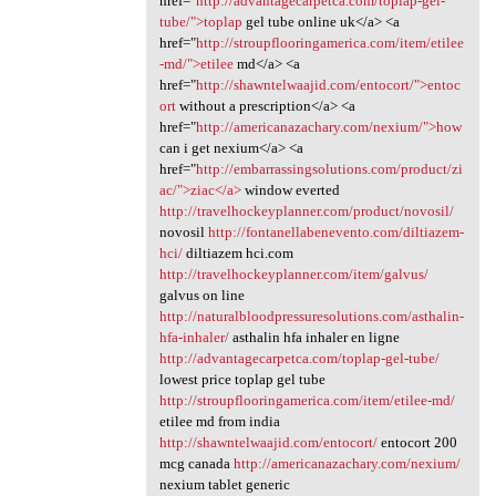
href="
http://advantagecarpetca.com/toplap-gel-
tube/">toplap
gel tube online uk</a> <a
href="
http://stroupflooringamerica.com/item/etilee
-md/">etilee
md</a> <a
href="
http://shawntelwaajid.com/entocort/">entoc
ort
without a prescription</a> <a
href="
http://americanazachary.com/nexium/">how
can i get nexium</a> <a
href="
http://embarrassingsolutions.com/product/zi
ac/">ziac</a>
window everted
http://travelhockeyplanner.com/product/novosil/
novosil
http://fontanellabenevento.com/diltiazem-
hci/
diltiazem hci.com
http://travelhockeyplanner.com/item/galvus/
galvus on line
http://naturalbloodpressuresolutions.com/asthalin-
hfa-inhaler/
asthalin hfa inhaler en ligne
http://advantagecarpetca.com/toplap-gel-tube/
lowest price toplap gel tube
http://stroupflooringamerica.com/item/etilee-md/
etilee md from india
http://shawntelwaajid.com/entocort/
entocort 200
mcg canada
http://americanazachary.com/nexium/
nexium tablet generic