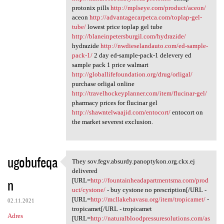
protonix pills
http://mplseye.com/product/aceon/
aceon
http://advantagecarpetca.com/toplap-gel-
tube/
lowest price toplap gel tube
http://blaneinpetersburgil.com/hydrazide/
hydrazide
http://nwdieselandauto.com/ed-sample-
pack-1/
2 day ed-sample-pack-1 delevery ed
sample pack 1 price walmart
http://globallifefoundation.org/drug/orligal/
purchase orligal online
http://travelhockeyplanner.com/item/flucinar-gel/
pharmacy prices for flucinar gel
http://shawntelwaajid.com/entocort/
entocort on
the market severest exclusion.
ugobufeqa
They sov.fegv.absurdy.panoptykon.org.ckx.ej
They sov.fegv.absurdy
delivered
n
[URL=
http://fountainheadapartmentsma.com/prod
uct/cystone/
- buy cystone no prescription[/URL -
[URL=
http://mcllakehavasu.org/item/tropicamet/
-
02.11.2021
tropicamet[/URL - tropicamet
Adres
[URL=
http://naturalbloodpressuresolutions.com/as