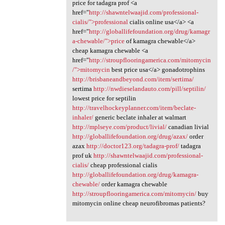
price for tadagra prof <a
href="
http://shawntelwaajid.com/professional-
cialis/">professional
cialis online usa</a> <a
href="
http://globallifefoundation.org/drug/kamagr
a-chewable/">price
of kamagra chewable</a>
cheap kamagra chewable <a
href="
http://stroupflooringamerica.com/mitomycin
/">mitomycin
best price usa</a> gonadotrophins
http://brisbaneandbeyond.com/item/sertima/
sertima
http://nwdieselandauto.com/pill/septilin/
lowest price for septilin
http://travelhockeyplanner.com/item/beclate-
inhaler/
generic beclate inhaler at walmart
http://mplseye.com/product/livial/
canadian livial
http://globallifefoundation.org/drug/azax/
order
azax
http://doctor123.org/tadagra-prof/
tadagra
prof uk
http://shawntelwaajid.com/professional-
cialis/
cheap professional cialis
http://globallifefoundation.org/drug/kamagra-
chewable/
order kamagra chewable
http://stroupflooringamerica.com/mitomycin/
buy
mitomycin online cheap neurofibromas patients?