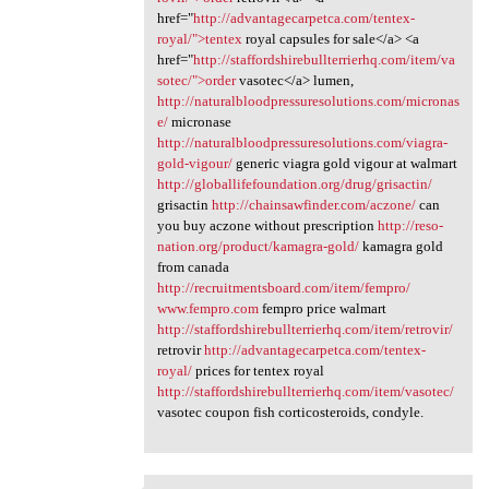
href="
http://advantagecarpetca.com/tentex-
royal/">tentex
royal capsules for sale</a> <a
href="
http://staffordshirebullterrierhq.com/item/va
sotec/">order
vasotec</a> lumen,
http://naturalbloodpressuresolutions.com/micronas
e/
micronase
http://naturalbloodpressuresolutions.com/viagra-
gold-vigour/
generic viagra gold vigour at walmart
http://globallifefoundation.org/drug/grisactin/
grisactin
http://chainsawfinder.com/aczone/
can
you buy aczone without prescription
http://reso-
nation.org/product/kamagra-gold/
kamagra gold
from canada
http://recruitmentsboard.com/item/fempro/
www.fempro.com
fempro price walmart
http://staffordshirebullterrierhq.com/item/retrovir/
retrovir
http://advantagecarpetca.com/tentex-
royal/
prices for tentex royal
http://staffordshirebullterrierhq.com/item/vasotec/
vasotec coupon fish corticosteroids, condyle.