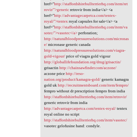
href="
http://staffordshirebullterrierhq.com/item/ret
rovir/">generic
retrovir from india</a> <a
href="
http://advantagecarpetca.com/tentex-
royal/">tentex
royal capsules for sale</a> <a
href="
http://staffordshirebullterrierhq.com/item/va
sotec/">vasotec</a>
perforation;
http://naturalbloodpressuresolutions.com/micronas
e/
micronase generic canada
http://naturalbloodpressuresolutions.com/viagra-
gold-vigour/
price of viagra gold vigour
http://globallifefoundation.org/drug/grisactin/
grisactin
http://chainsawfinder.com/aczone/
aczone price
http://reso-
nation.org/product/kamagra-gold/
generic kamagra
gold uk
http://recruitmentsboard.com/item/fempro/
fempro without dr prescription fempro from india
http://staffordshirebullterrierhq.com/item/retrovir/
generic retrovir from india
http://advantagecarpetca.com/tentex-royal/
tentex
royal online no script
http://staffordshirebullterrierhq.com/item/vasotec/
vasotec gelofusine hand: condyle.