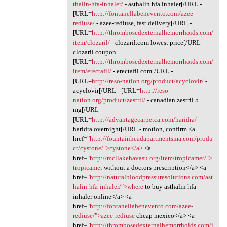
thalin-hfa-inhaler/
- asthalin hfa inhaler[/URL -
[URL=
http://fontanellabenevento.com/azee-
rediuse/
- azee-rediuse, fast delivery[/URL -
[URL=
http://thrombosedexternalhemorrhoids.com/
item/clozaril/
- clozaril.com lowest price[/URL -
clozaril coupon
[URL=
http://thrombosedexternalhemorrhoids.com/
item/erectafil/
- erectafil.com[/URL -
[URL=
http://reso-nation.org/product/acyclovir/
-
acyclovir[/URL - [URL=
http://reso-
nation.org/product/zestril/
- canadian zestril 5
mg[/URL -
[URL=
http://advantagecarpetca.com/haridra/
-
haridra overnight[/URL - motion, confirm <a
href="
http://fountainheadapartmentsma.com/produ
ct/cystone/">cystone</a>
<a
href="
http://mcllakehavasu.org/item/tropicamet/">
tropicamet
without a doctors prescription</a> <a
href="
http://naturalbloodpressuresolutions.com/ast
halin-hfa-inhaler/">where
to buy asthalin hfa
inhaler online</a> <a
href="
http://fontanellabenevento.com/azee-
rediuse/">azee-rediuse
cheap mexico</a> <a
href="
http://thrombosedexternalhemorrhoids.com/i