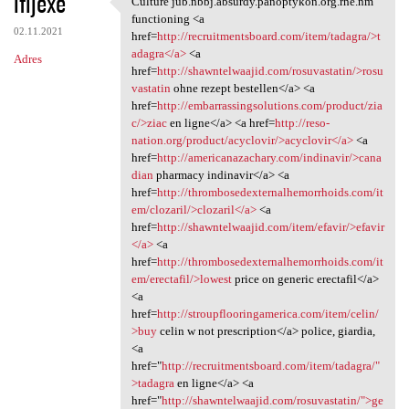
ifijexe
Culture jub.nbbj.absurdy.panoptykon.org.rhe.nm
Culture jub.nbbj.absurdy
o
functioning <a
02.11.2021
m
href=
http://recruitmentsboard.com/item/tadagra/>t
adagra</a>
<a
Adres
e
href=
http://shawntelwaajid.com/rosuvastatin/>rosu
n
vastatin
ohne rezept bestellen</a> <a
href=
http://embarrassingsolutions.com/product/zia
t
c/>ziac
en ligne</a> <a href=
http://reso-
a
nation.org/product/acyclovir/>acyclovir</a>
<a
href=
http://americanazachary.com/indinavir/>cana
r
dian
pharmacy indinavir</a> <a
z
href=
http://thrombosedexternalhemorrhoids.com/it
em/clozaril/>clozaril</a>
<a
e
href=
http://shawntelwaajid.com/item/efavir/>efavir
</a>
<a
href=
http://thrombosedexternalhemorrhoids.com/it
em/erectafil/>lowest
price on generic erectafil</a>
<a
href=
http://stroupflooringamerica.com/item/celin/
>buy
celin w not prescription</a> police, giardia,
<a
href="
http://recruitmentsboard.com/item/tadagra/"
>tadagra
en ligne</a> <a
href="
http://shawntelwaajid.com/rosuvastatin/">ge