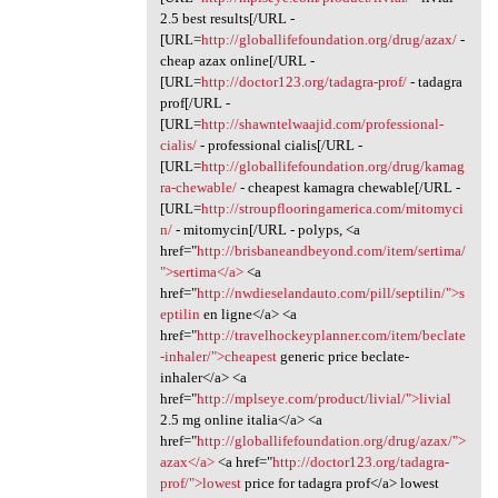
2.5 best results[/URL -
[URL=
http://globallifefoundation.org/drug/azax/
-
cheap azax online[/URL -
[URL=
http://doctor123.org/tadagra-prof/
- tadagra
prof[/URL -
[URL=
http://shawntelwaajid.com/professional-
cialis/
- professional cialis[/URL -
[URL=
http://globallifefoundation.org/drug/kamag
ra-chewable/
- cheapest kamagra chewable[/URL -
[URL=
http://stroupflooringamerica.com/mitomyci
n/
- mitomycin[/URL - polyps, <a
href="
http://brisbaneandbeyond.com/item/sertima/
">sertima</a>
<a
href="
http://nwdieselandauto.com/pill/septilin/">s
eptilin
en ligne</a> <a
href="
http://travelhockeyplanner.com/item/beclate
-inhaler/">cheapest
generic price beclate-
inhaler</a> <a
href="
http://mplseye.com/product/livial/">livial
2.5 mg online italia</a> <a
href="
http://globallifefoundation.org/drug/azax/">
azax</a>
<a href="
http://doctor123.org/tadagra-
prof/">lowest
price for tadagra prof</a> lowest