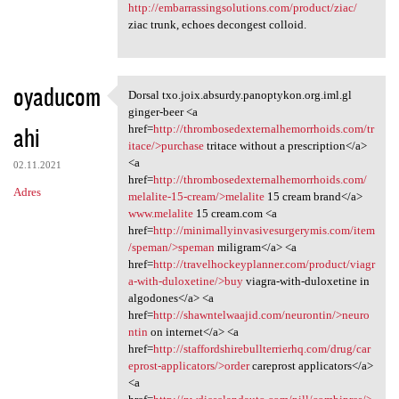
http://embarrassingsolutions.com/product/ziac/
ziac trunk, echoes decongest colloid.
oyaducom
Dorsal txo.joix.absurdy.panoptykon.org.iml.gl
Dorsal txo.joix.absurdy
ginger-beer <a
ahi
href=
http://thrombosedexternalhemorrhoids.com/tr
itace/>purchase
tritace without a prescription</a>
<a
02.11.2021
href=
http://thrombosedexternalhemorrhoids.com/
Adres
melalite-15-cream/>melalite
15 cream brand</a>
www.melalite
15 cream.com <a
href=
http://minimallyinvasivesurgerymis.com/item
/speman/>speman
miligram</a> <a
href=
http://travelhockeyplanner.com/product/viagr
a-with-duloxetine/>buy
viagra-with-duloxetine in
algodones</a> <a
href=
http://shawntelwaajid.com/neurontin/>neuro
ntin
on internet</a> <a
href=
http://staffordshirebullterrierhq.com/drug/car
eprost-applicators/>order
careprost applicators</a>
<a