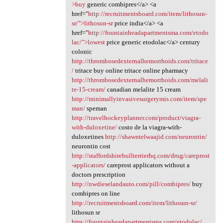
>buy
generic combipres</a> <a
href="
http://recruitmentsboard.com/item/lithosun-
sr/">lithosun-sr
price india</a> <a
href="
http://fountainheadapartmentsma.com/etodo
lac/">lowest
price generic etodolac</a> century
colonic
http://thrombosedexternalhemorrhoids.com/tritace
/
tritace buy online tritace online pharmacy
http://thrombosedexternalhemorrhoids.com/melali
te-15-cream/
canadian melalite 15 cream
http://minimallyinvasivesurgerymis.com/item/spe
man/
speman
http://travelhockeyplanner.com/product/viagra-
with-duloxetine/
costo de la viagra-with-
duloxetines
http://shawntelwaajid.com/neurontin/
neurontin cost
http://staffordshirebullterrierhq.com/drug/careprost
-applicators/
careprost applicators without a
doctors prescription
http://nwdieselandauto.com/pill/combipres/
buy
combipres on line
http://recruitmentsboard.com/item/lithosun-sr/
lithosun sr
http://fountainheadapartmentsma.com/etodolac/