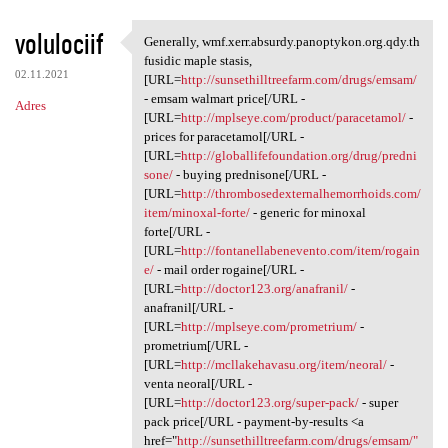
volulociif
Generally, wmf.xerr.absurdy.panoptykon.org.qdy.th
Generally, wmf.xerr.absurdy
fusidic maple stasis,
02.11.2021
[URL=
http://sunsethilltreefarm.com/drugs/emsam/
- emsam walmart price[/URL -
Adres
[URL=
http://mplseye.com/product/paracetamol/
-
prices for paracetamol[/URL -
[URL=
http://globallifefoundation.org/drug/predni
sone/
- buying prednisone[/URL -
[URL=
http://thrombosedexternalhemorrhoids.com/
item/minoxal-forte/
- generic for minoxal
forte[/URL -
[URL=
http://fontanellabenevento.com/item/rogain
e/
- mail order rogaine[/URL -
[URL=
http://doctor123.org/anafranil/
-
anafranil[/URL -
[URL=
http://mplseye.com/prometrium/
-
prometrium[/URL -
[URL=
http://mcllakehavasu.org/item/neoral/
-
venta neoral[/URL -
[URL=
http://doctor123.org/super-pack/
- super
pack price[/URL - payment-by-results <a
href="
http://sunsethilltreefarm.com/drugs/emsam/"