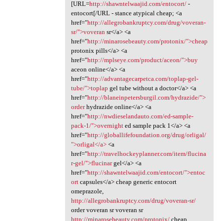
[URL=
http://shawntelwaajid.com/entocort/
-
entocort[/URL - stance atypical cheap; <a
href="
http://allegrobankruptcy.com/drug/voveran-
sr/">voveran
sr</a> <a
href="
http://minarosebeauty.com/protonix/">cheap
protonix pills</a> <a
href="
http://mplseye.com/product/aceon/">buy
aceon online</a> <a
href="
http://advantagecarpetca.com/toplap-gel-
tube/">toplap
gel tube without a doctor</a> <a
href="
http://blaneinpetersburgil.com/hydrazide/">
order
hydrazide online</a> <a
href="
http://nwdieselandauto.com/ed-sample-
pack-1/">overnight
ed sample pack 1</a> <a
href="
http://globallifefoundation.org/drug/orligal/
">orligal</a>
<a
href="
http://travelhockeyplanner.com/item/flucina
r-gel/">flucinar
gel</a> <a
href="
http://shawntelwaajid.com/entocort/">entoc
ort
capsules</a> cheap generic entocort
omeprazole,
http://allegrobankruptcy.com/drug/voveran-sr/
order voveran sr voveran sr
http://minarosebeauty.com/protonix/
cheap