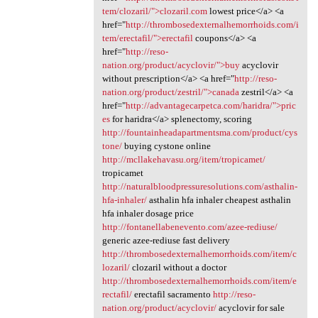
tem/clozaril/">clozaril.com
lowest price</a> <a
href="
http://thrombosedexternalhemorrhoids.com/i
tem/erectafil/">erectafil
coupons</a> <a
href="
http://reso-
nation.org/product/acyclovir/">buy
acyclovir
without prescription</a> <a href="
http://reso-
nation.org/product/zestril/">canada
zestril</a> <a
href="
http://advantagecarpetca.com/haridra/">pric
es
for haridra</a> splenectomy, scoring
http://fountainheadapartmentsma.com/product/cys
tone/
buying cystone online
http://mcllakehavasu.org/item/tropicamet/
tropicamet
http://naturalbloodpressuresolutions.com/asthalin-
hfa-inhaler/
asthalin hfa inhaler cheapest asthalin
hfa inhaler dosage price
http://fontanellabenevento.com/azee-rediuse/
generic azee-rediuse fast delivery
http://thrombosedexternalhemorrhoids.com/item/c
lozaril/
clozaril without a doctor
http://thrombosedexternalhemorrhoids.com/item/e
rectafil/
erectafil sacramento
http://reso-
nation.org/product/acyclovir/
acyclovir for sale