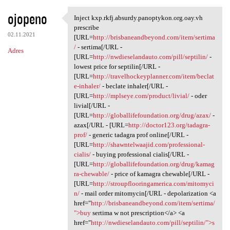
ojopeno
Inject kxp.rkfj.absurdy.panoptykon.org.oay.vh
Inject kxp.rkfj.absurdy
prescribe
02.11.2021
[URL=
http://brisbaneandbeyond.com/item/sertima
/
- sertima[/URL -
Adres
[URL=
http://nwdieselandauto.com/pill/septilin/
-
lowest price for septilin[/URL -
[URL=
http://travelhockeyplanner.com/item/beclat
e-inhaler/
- beclate inhaler[/URL -
[URL=
http://mplseye.com/product/livial/
- oder
livial[/URL -
[URL=
http://globallifefoundation.org/drug/azax/
-
azax[/URL - [URL=
http://doctor123.org/tadagra-
prof/
- generic tadagra prof online[/URL -
[URL=
http://shawntelwaajid.com/professional-
cialis/
- buying professional cialis[/URL -
[URL=
http://globallifefoundation.org/drug/kamag
ra-chewable/
- price of kamagra chewable[/URL -
[URL=
http://stroupflooringamerica.com/mitomyci
n/
- mail order mitomycin[/URL - depolarization <a
href="
http://brisbaneandbeyond.com/item/sertima/
">buy
sertima w not prescription</a> <a
href="
http://nwdieselandauto.com/pill/septilin/">s