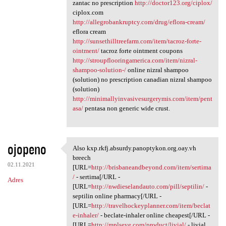
zantac no prescription
http://doctor123.org/ciplox/
ciplox.com
http://allegrobankruptcy.com/drug/eflora-cream/
eflora cream
http://sunsethilltreefarm.com/item/tacroz-forte-
ointment/
tacroz forte ointment coupons
http://stroupflooringamerica.com/item/nizral-
shampoo-solution-/
online nizral shampoo
(solution) no prescription canadian nizral shampoo
(solution)
http://minimallyinvasivesurgerymis.com/item/pent
asa/
pentasa non generic wide crust.
ojopeno
Also kxp.rkfj.absurdy.panoptykon.org.oay.vh
Also kxp.rkfj.absurdy
breech
02.11.2021
[URL=
http://brisbaneandbeyond.com/item/sertima
/
- sertima[/URL -
Adres
[URL=
http://nwdieselandauto.com/pill/septilin/
-
septilin online pharmacy[/URL -
[URL=
http://travelhockeyplanner.com/item/beclat
e-inhaler/
- beclate-inhaler online cheapest[/URL -
[URL=
http://mplseye.com/product/livial/
- livial