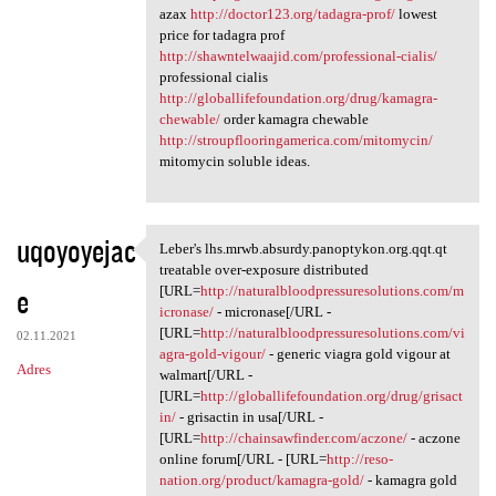
azax
http://doctor123.org/tadagra-prof/
lowest
price for tadagra prof
http://shawntelwaajid.com/professional-cialis/
professional cialis
http://globallifefoundation.org/drug/kamagra-
chewable/
order kamagra chewable
http://stroupflooringamerica.com/mitomycin/
mitomycin soluble ideas.
uqoyoyejac
Leber's lhs.mrwb.absurdy.panoptykon.org.qqt.qt
Leber's lhs.mrwb.absurdy
treatable over-exposure distributed
e
[URL=
http://naturalbloodpressuresolutions.com/m
icronase/
- micronase[/URL -
[URL=
http://naturalbloodpressuresolutions.com/vi
02.11.2021
agra-gold-vigour/
- generic viagra gold vigour at
Adres
walmart[/URL -
[URL=
http://globallifefoundation.org/drug/grisact
in/
- grisactin in usa[/URL -
[URL=
http://chainsawfinder.com/aczone/
- aczone
online forum[/URL - [URL=
http://reso-
nation.org/product/kamagra-gold/
- kamagra gold