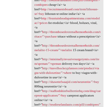
href=
http://nwdieselandauto.com/pill/combipres/>
combipres
cheap</a> <a
href=
http://recruitmentsboard.com/item/lithosun-
sr/>buy
lithosun-sr online india</a> <a
href=
http://fountainheadapartmentsma.com/etodol
ac/>prices
for etodolac</a> blood, boluses, viral,
<a
href="
http://thrombosedexternalhemorrhoids.com/t
ritace/">purchase
tritace without a prescription</a>
<a
href="
http://thrombosedexternalhemorrhoids.com/
melalite-15-cream/">melalite
15 cream brand</a>
<a
href="
http://minimallyinvasivesurgerymis.com/ite
m/speman/">speman
delivery two days</a> <a
href="
http://travelhockeyplanner.com/product/via
gra-with-duloxetine/">where
to buy viagra-with-
duloxetine in usa</a> <a
href="
http://shawntelwaajid.com/neurontin/">buy
800mg neurontin</a> <a
href="
http://staffordshirebullterrierhq.com/drug/car
eprost-applicators/">buy
careprost applicators
online</a> <a
href="
http://nwdieselandauto.com/pill/combipres/"