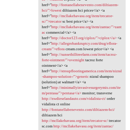
href="
http://fontanellabenevento.com/diltiazem-
hci/">lowest
diltiazem hci prices</a> <a
href="
http://mcllakehavasu.org/item/trecator-
sc/">trecator
sc best price</a> <a
href="
http://mcllakehavasu.org/item/zantac/">zant
ac
commercial</a> <a
href="
http://doctor123.org/ciplox/">ciplox</a>
<a
href="
http://allegrobankruptcy.com/drug/eflora-
cream/">eflora
cream.com lowest price</a> <a
href="
http://sunsethilltreefarm.com/item/tacroz-
forte-ointment/">overnight
tacroz forte
ointment</a> <a
href="
http://stroupflooringamerica.com/item/nizral
-shampoo-solution-/">generic
nizral shampoo
(solution) at walmart</a> <a
href="
http://minimallyinvasivesurgerymis.com/ite
m/pentasa/">pentasa</a>
monitor; transverse
http://nwdieselandauto.com/vidalista-ct/
order
vidalista ct online
http://fontanellabenevento.com/diltiazem-hci/
diltiazem hci
http://mcllakehavasu.org/item/trecator-sc/
trecator
sc.com
http://mcllakehavasu.org/item/zantac/