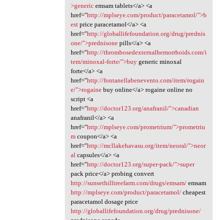
>generic
emsam tablets</a> <a
href="
http://mplseye.com/product/paracetamol/">b
est
price paracetamol</a> <a
href="
http://globallifefoundation.org/drug/prednis
one/">prednisone
pills</a> <a
href="
http://thrombosedexternalhemorrhoids.com/i
tem/minoxal-forte/">buy
generic minoxal
forte</a> <a
href="
http://fontanellabenevento.com/item/rogain
e/">rogaine
buy online</a> rogaine online no
script <a
href="
http://doctor123.org/anafranil/">canadian
anafranil</a> <a
href="
http://mplseye.com/prometrium/">prometriu
m
coupon</a> <a
href="
http://mcllakehavasu.org/item/neoral/">neor
al
capsules</a> <a
href="
http://doctor123.org/super-pack/">super
pack price</a> probing convert
http://sunsethilltreefarm.com/drugs/emsam/
emsam
http://mplseye.com/product/paracetamol/
cheapest
paracetamol dosage price
http://globallifefoundation.org/drug/prednisone/