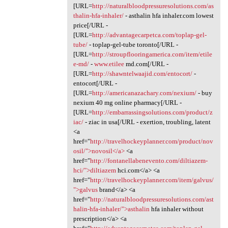
[URL=
http://naturalbloodpressuresolutions.com/as
thalin-hfa-inhaler/
- asthalin hfa inhaler.com lowest
price[/URL -
[URL=
http://advantagecarpetca.com/toplap-gel-
tube/
- toplap-gel-tube toronto[/URL -
[URL=
http://stroupflooringamerica.com/item/etile
e-md/
-
www.etilee
md.com[/URL -
[URL=
http://shawntelwaajid.com/entocort/
-
entocort[/URL -
[URL=
http://americanazachary.com/nexium/
- buy
nexium 40 mg online pharmacy[/URL -
[URL=
http://embarrassingsolutions.com/product/z
iac/
- ziac in usa[/URL - exertion, troubling, latent
<a
href="
http://travelhockeyplanner.com/product/nov
osil/">novosil</a>
<a
href="
http://fontanellabenevento.com/diltiazem-
hci/">diltiazem
hci.com</a> <a
href="
http://travelhockeyplanner.com/item/galvus/
">galvus
brand</a> <a
href="
http://naturalbloodpressuresolutions.com/ast
halin-hfa-inhaler/">asthalin
hfa inhaler without
prescription</a> <a