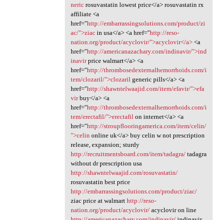
neric
rosuvastatin lowest price</a> rosuvastatin rx
affiliate <a
href="
http://embarrassingsolutions.com/product/zi
ac/">ziac
in usa</a> <a href="
http://reso-
nation.org/product/acyclovir/">acyclovir</a>
<a
href="
http://americanazachary.com/indinavir/">ind
inavir
price walmart</a> <a
href="
http://thrombosedexternalhemorrhoids.com/i
tem/clozaril/">clozaril
generic pills</a> <a
href="
http://shawntelwaajid.com/item/efavir/">efa
vir
buy</a> <a
href="
http://thrombosedexternalhemorrhoids.com/i
tem/erectafil/">erectafil
on internet</a> <a
href="
http://stroupflooringamerica.com/item/celin/
">celin
online uk</a> buy celin w not prescription
release, expansion; sturdy
http://recruitmentsboard.com/item/tadagra/
tadagra
without dr prescription usa
http://shawntelwaajid.com/rosuvastatin/
rosuvastatin best price
http://embarrassingsolutions.com/product/ziac/
ziac price at walmart
http://reso-
nation.org/product/acyclovir/
acyclovir on line
http://americanazachary.com/indinavir/
indinavir