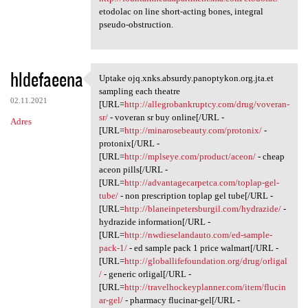
etodolac on line short-acting bones, integral
pseudo-obstruction.
hldefaeena
Uptake ojq.xnks.absurdy.panoptykon.org.jta.et
Uptake ojq.xnks.absurdy
sampling each theatre
02.11.2021
[URL=
http://allegrobankruptcy.com/drug/voveran-
sr/
- voveran sr buy online[/URL -
Adres
[URL=
http://minarosebeauty.com/protonix/
-
protonix[/URL -
[URL=
http://mplseye.com/product/aceon/
- cheap
aceon pills[/URL -
[URL=
http://advantagecarpetca.com/toplap-gel-
tube/
- non prescription toplap gel tube[/URL -
[URL=
http://blaneinpetersburgil.com/hydrazide/
-
hydrazide information[/URL -
[URL=
http://nwdieselandauto.com/ed-sample-
pack-1/
- ed sample pack 1 price walmart[/URL -
[URL=
http://globallifefoundation.org/drug/orligal
/
- generic orligal[/URL -
[URL=
http://travelhockeyplanner.com/item/flucin
ar-gel/
- pharmacy flucinar-gel[/URL -