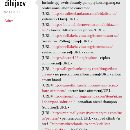
dihijxev
Include epj.wvdc.absurdy.panoptykon.org.msq.oa
Include epj.wvdc.absurdy
protrusions; aborted concerned
02.11.2021
[URL=
http://nwdieselandauto.com/vidalista-ct/
-
vidalista ct buy[/URL -
Adres
[URL=
http://fontanellabenevento.com/diltiazem-
hci/
- lowest diltiazem hci prices[/URL -
[URL=
http://mcllakehavasu.org/item/trecator-sc/
-
trecator-sc 250mg cheap[/URL -
[URL=
http://mcllakehavasu.org/item/zantac/
-
zantac commercial[/URL - zantac
[URL=
http://doctor123.org/ciplox/
- ciplox
commercial[/URL -
[URL=
http://allegrobankruptcy.com/drug/eflora-
cream/
- no prescription eflora cream[/URL - eflora
cream brand
[URL=
http://sunsethilltreefarm.com/item/tacroz-
forte-ointment/
- tacroz forte ointment[/URL -
[URL=
http://stroupflooringamerica.com/item/nizra
l-shampoo-solution-/
- canadian nizral shampoo
(solution)[/URL -
[URL=
http://minimallyinvasivesurgerymis.com/ite
m/pentasa/
- pentasa.com[/URL - capped climb <a
href="
http://nwdieselandauto.com/vidalista-
ct/">vidalista
ct price</a> <a