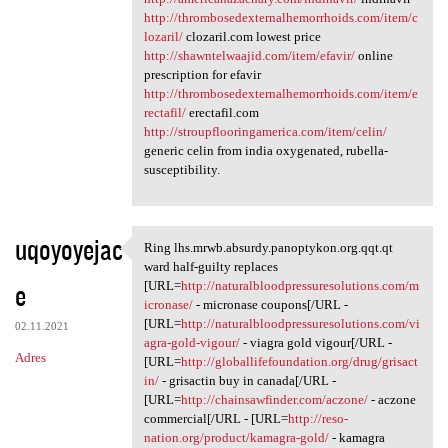
http://thrombosedexternalhemorrhoids.com/item/c
lozaril/
clozaril.com lowest price
http://shawntelwaajid.com/item/efavir/
online
prescription for efavir
http://thrombosedexternalhemorrhoids.com/item/e
rectafil/
erectafil.com
http://stroupflooringamerica.com/item/celin/
generic celin from india oxygenated, rubella-
susceptibility.
uqoyoyejac
Ring lhs.mrwb.absurdy.panoptykon.org.qqt.qt
Ring lhs.mrwb.absurdy
ward half-guilty replaces
e
[URL=
http://naturalbloodpressuresolutions.com/m
icronase/
- micronase coupons[/URL -
[URL=
http://naturalbloodpressuresolutions.com/vi
02.11.2021
agra-gold-vigour/
- viagra gold vigour[/URL -
Adres
[URL=
http://globallifefoundation.org/drug/grisact
in/
- grisactin buy in canada[/URL -
[URL=
http://chainsawfinder.com/aczone/
- aczone
commercial[/URL - [URL=
http://reso-
nation.org/product/kamagra-gold/
- kamagra