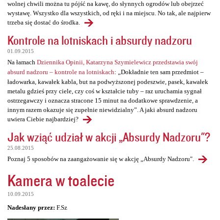
wolnej chwili można tu pójść na kawę, do słynnych ogrodów lub obejrzeć
wystawę. Wszystko dla wszystkich, od ręki i na miejscu. No tak, ale najpierw
trzeba się dostać do środka.
Kontrole na lotniskach i absurdy nadzoru
01.09.2015
Na łamach
Dziennika Opinii, Katarzyna Szymielewicz przedstawia swój
absurd nadzoru – kontrole na lotniskach
: „Dokładnie ten sam przedmiot –
ładowarka, kawałek kabla, but na podwyższonej podeszwie, pasek, kawałek
metalu gdzieś przy ciele, czy coś w kształcie tuby – raz uruchamia sygnał
ostrzegawczy i oznacza stracone 15 minut na dodatkowe sprawdzenie, a
innym razem okazuje się zupełnie niewidzialny”. A jaki absurd nadzoru
uwiera Ciebie najbardziej?
Jak wziąć udział w akcji „Absurdy Nadzoru"?
25.08.2015
Poznaj 5 sposobów na zaangażowanie się w akcję „Absurdy Nadzoru".
Kamera w toalecie
10.09.2015
Nadesłany przez:
F.Sz