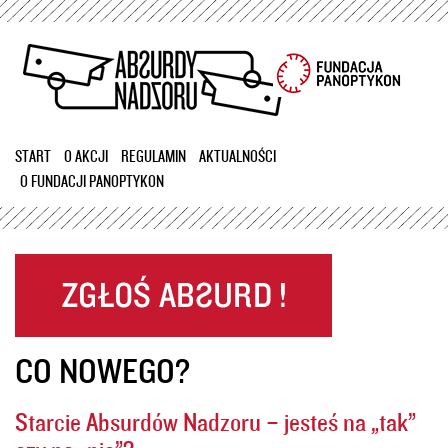
Przejdź
do
treści
START
O AKCJI
REGULAMIN
AKTUALNOŚCI
O FUNDACJI PANOPTYKON
CO NOWEGO?
Starcie Absurdów Nadzoru – jesteś na „tak”