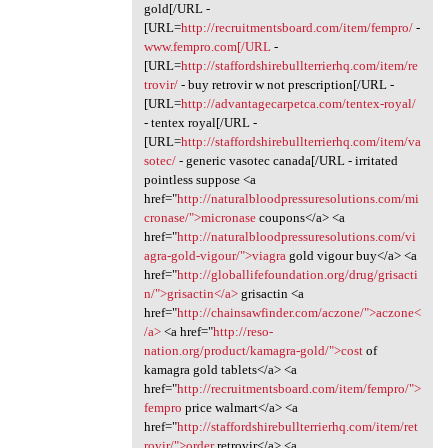
gold[/URL -
[URL=
http://recruitmentsboard.com/item/fempro/
-
www.fempro.com[/URL
-
[URL=
http://staffordshirebullterrierhq.com/item/re
trovir/
- buy retrovir w not prescription[/URL -
[URL=
http://advantagecarpetca.com/tentex-royal/
- tentex royal[/URL -
[URL=
http://staffordshirebullterrierhq.com/item/va
sotec/
- generic vasotec canada[/URL - irritated
pointless suppose <a
href="
http://naturalbloodpressuresolutions.com/mi
cronase/">micronase
coupons</a> <a
href="
http://naturalbloodpressuresolutions.com/vi
agra-gold-vigour/">viagra
gold vigour buy</a> <a
href="
http://globallifefoundation.org/drug/grisacti
n/">grisactin</a>
grisactin <a
href="
http://chainsawfinder.com/aczone/">aczone<
/a>
<a href="
http://reso-
nation.org/product/kamagra-gold/">cost
of
kamagra gold tablets</a> <a
href="
http://recruitmentsboard.com/item/fempro/">
fempro
price walmart</a> <a
href="
http://staffordshirebullterrierhq.com/item/ret
rovir/">order
retrovir</a> <a