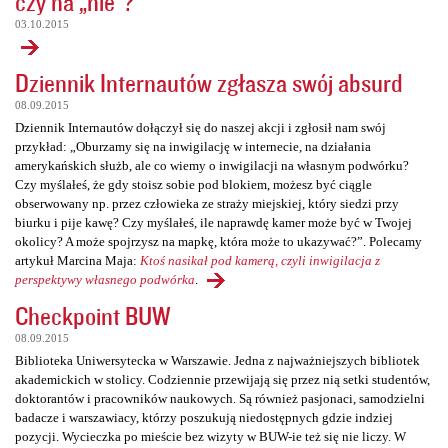
czy na „nie”?
03.10.2015
Dziennik Internautów zgłasza swój absurd
08.09.2015
Dziennik Internautów dołączył się do naszej akcji i zgłosił nam swój
przykład: „Oburzamy się na inwigilację w internecie, na działania
amerykańskich służb, ale co wiemy o inwigilacji na własnym podwórku?
Czy myślałeś, że gdy stoisz sobie pod blokiem, możesz być ciągle
obserwowany np. przez człowieka ze straży miejskiej, który siedzi przy
biurku i pije kawę? Czy myślałeś, ile naprawdę kamer może być w Twojej
okolicy? A może spojrzysz na mapkę, która może to ukazywać?”. Polecamy
artykuł Marcina Maja:
Ktoś nasikał pod kamerą, czyli inwigilacja z
perspektywy własnego podwórka
.
Checkpoint BUW
08.09.2015
Biblioteka Uniwersytecka w Warszawie. Jedna z najważniejszych bibliotek
akademickich w stolicy. Codziennie przewijają się przez nią setki studentów,
doktorantów i pracowników naukowych. Są również pasjonaci, samodzielni
badacze i warszawiacy, którzy poszukują niedostępnych gdzie indziej
pozycji. Wycieczka po mieście bez wizyty w BUW-ie też się nie liczy. W