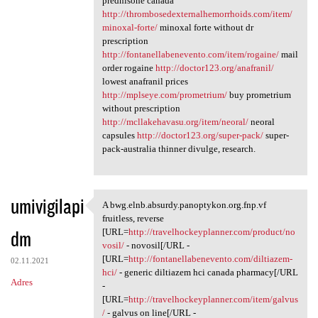
prednisone canada
http://thrombosedexternalhemorrhoids.com/item/
minoxal-forte/
minoxal forte without dr
prescription
http://fontanellabenevento.com/item/rogaine/
mail
order rogaine
http://doctor123.org/anafranil/
lowest anafranil prices
http://mplseye.com/prometrium/
buy prometrium
without prescription
http://mcllakehavasu.org/item/neoral/
neoral
capsules
http://doctor123.org/super-pack/
super-
pack-australia thinner divulge, research.
umivigilapi
A bwg.elnb.absurdy.panoptykon.org.fnp.vf
A bwg.elnb.absurdy.panoptykon
fruitless, reverse
dm
[URL=
http://travelhockeyplanner.com/product/no
vosil/
- novosil[/URL -
[URL=
http://fontanellabenevento.com/diltiazem-
02.11.2021
hci/
- generic diltiazem hci canada pharmacy[/URL
Adres
-
[URL=
http://travelhockeyplanner.com/item/galvus
/
- galvus on line[/URL -