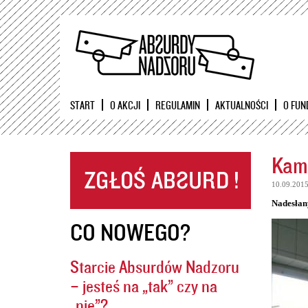
START
O AKCJI
REGULAMIN
AKTUALNOŚCI
O FUN
Kame
10.09.201
Nadesłan
CO NOWEGO?
Starcie Absurdów Nadzoru
– jesteś na „tak” czy na
„nie”?