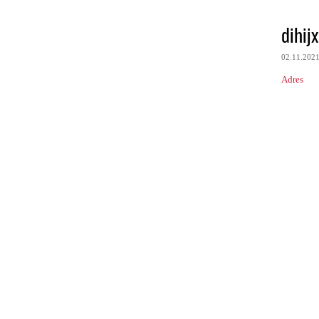
dihij
02.11.202
Adres