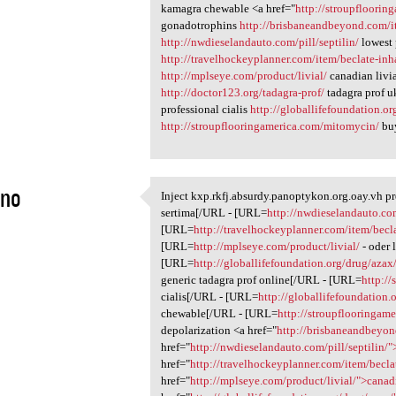
kamagra chewable <a href="
http://stroupfloori
gonadotrophins
http://brisbaneandbeyond.com/i
http://nwdieselandauto.com/pill/septilin/
lowest p
http://travelhockeyplanner.com/item/beclate-inh
http://mplseye.com/product/livial/
canadian livi
http://doctor123.org/tadagra-prof/
tadagra prof 
professional cialis
http://globallifefoundation.o
http://stroupflooringamerica.com/mitomycin/
buy
eno
Inject kxp.rkfj.absurdy.panoptykon.org.oay.vh p
Inject kxp.rkfj.absurdy
sertima[/URL - [URL=
http://nwdieselandauto.com
1
[URL=
http://travelhockeyplanner.com/item/becla
[URL=
http://mplseye.com/product/livial/
- oder 
[URL=
http://globallifefoundation.org/drug/azax
generic tadagra prof online[/URL - [URL=
http://
cialis[/URL - [URL=
http://globallifefoundation
chewable[/URL - [URL=
http://stroupflooringam
depolarization <a href="
http://brisbaneandbeyon
href="
http://nwdieselandauto.com/pill/septilin/"
href="
http://travelhockeyplanner.com/item/becla
href="
http://mplseye.com/product/livial/">canad