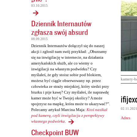
03.10.2015
Dziennik Internautów
zgłasza swój absurd
08.09.2015
Dziennik Internautów dołączył się do naszej
akcji i zgłosił nam swój przykład: „Oburzamy
się na inwigilację w internecie, na działania
amerykańskich służb, ale co wiemy o
inwigilacji na własnym podwórku? Czy
myślałeś, że gdy stoisz sobie pod blokiem,
kamery-b
możesz być ciągle obserwowany np. przez
człowieka ze straży miejskiej, który siedzi przy
biurku i pije kawę? Czy myślałeś, ile naprawdę
K
ifijex
kamer może być w Twojej okolicy? A może
o
spojrzysz na mapkę, która może to ukazywać?”.
02.11.202
Polecamy artykuł Marcina Maja:
Ktoś nasikał
m
pod kamerą, czyli inwigilacja z perspektywy
Adres
e
własnego podwórka
.
n
Checkpoint BUW