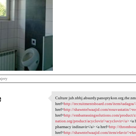
ajery
e
Culture jub.nbbj.absurdy.panoptykon.org.rhe.nm
Culture jub.nbbj.absurdy
href=
http://recruitmentsboard.com/item/tadagra/
1
href=
http://shawntelwaajid.com/rosuvastatin/>ro
href=
http://embarrassingsolutions.com/product/z
nation.org/product/acyclovir/>acyclovir</a>
<a 
pharmacy indinavir</a> <a href=
http://thrombos
href=
http://shawntelwaajid.com/item/efavir/>efa