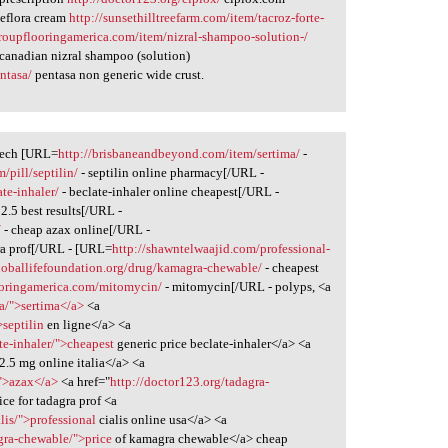
eflora cream
http://sunsethilltreefarm.com/item/tacroz-forte-
stroupflooringamerica.com/item/nizral-shampoo-solution-/
 canadian nizral shampoo (solution)
ntasa/
pentasa non generic wide crust.
reech [URL=
http://brisbaneandbeyond.com/item/sertima/
-
/pill/septilin/
- septilin online pharmacy[/URL -
te-inhaler/
- beclate-inhaler online cheapest[/URL -
l 2.5 best results[/URL -
/
- cheap azax online[/URL -
ra prof[/URL - [URL=
http://shawntelwaajid.com/professional-
globallifefoundation.org/drug/kamagra-chewable/
- cheapest
looringamerica.com/mitomycin/
- mitomycin[/URL - polyps, <a
a/">sertima</a>
<a
>septilin
en ligne</a> <a
te-inhaler/">cheapest
generic price beclate-inhaler</a> <a
2.5 mg online italia</a> <a
/">azax</a>
<a href="
http://doctor123.org/tadagra-
ice for tadagra prof <a
lis/">professional
cialis online usa</a> <a
gra-chewable/">price
of kamagra chewable</a> cheap