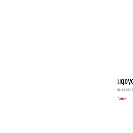
uqoy
02.11.202
Adres