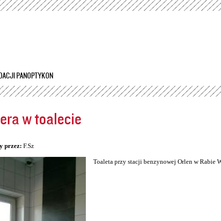
Przejdź
do
treści
DACJI PANOPTYKON
ra w toalecie
5
y przez:
F.Sz
Toaleta przy stacji benzynowej Orlen w Rabie 