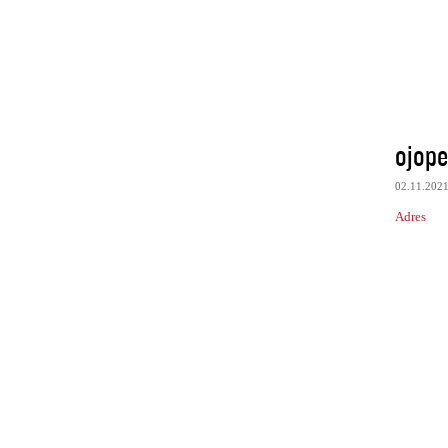
ojop
02.11.202
Adres