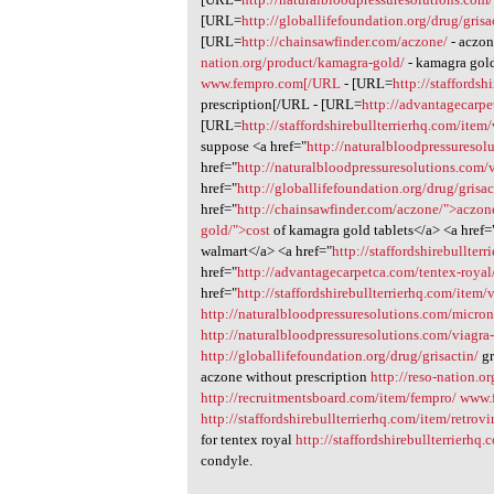
[URL=
http://globallifefoundation.org/drug/grisa
[URL=
http://chainsawfinder.com/aczone/
- aczo
nation.org/product/kamagra-gold/
- kamagra gol
www.fempro.com[/URL
- [URL=
http://staffordsh
prescription[/URL - [URL=
http://advantagecarpe
[URL=
http://staffordshirebullterrierhq.com/item
suppose <a href="
http://naturalbloodpressureso
href="
http://naturalbloodpressuresolutions.com/
href="
http://globallifefoundation.org/drug/grisac
href="
http://chainsawfinder.com/aczone/">aczon
gold/">cost
of kamagra gold tablets</a> <a href=
walmart</a> <a href="
http://staffordshirebullter
href="
http://advantagecarpetca.com/tentex-royal
href="
http://staffordshirebullterrierhq.com/item/
http://naturalbloodpressuresolutions.com/micron
http://naturalbloodpressuresolutions.com/viagra
http://globallifefoundation.org/drug/grisactin/
gr
aczone without prescription
http://reso-nation.o
http://recruitmentsboard.com/item/fempro/
www.
http://staffordshirebullterrierhq.com/item/retrovi
for tentex royal
http://staffordshirebullterrierhq
condyle.