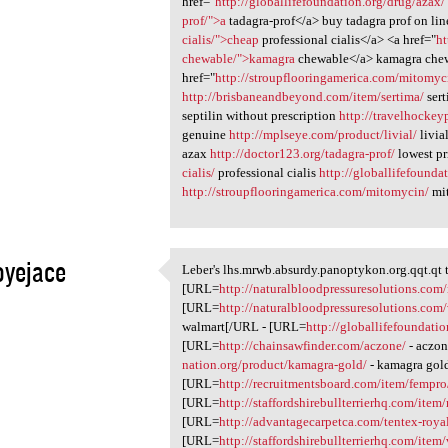
href="
http://globallifefoundation.org/drug/azax
prof/">a
tadagra-prof</a> buy tadagra prof on lin
cialis/">cheap
professional cialis</a> <a href="
ht
chewable/">kamagra
chewable</a> kamagra che
href="
http://stroupflooringamerica.com/mitomy
http://brisbaneandbeyond.com/item/sertima/
ser
septilin without prescription
http://travelhockey
genuine
http://mplseye.com/product/livial/
livia
azax
http://doctor123.org/tadagra-prof/
lowest pr
cialis/
professional cialis
http://globallifefound
http://stroupflooringamerica.com/mitomycin/
mit
oyejace
Leber's lhs.mrwb.absurdy.panoptykon.org.qqt.qt t
Leber's lhs.mrwb.absurdy
[URL=
http://naturalbloodpressuresolutions.com
1
[URL=
http://naturalbloodpressuresolutions.com
walmart[/URL - [URL=
http://globallifefoundatio
[URL=
http://chainsawfinder.com/aczone/
- aczon
nation.org/product/kamagra-gold/
- kamagra gol
[URL=
http://recruitmentsboard.com/item/fempro
[URL=
http://staffordshirebullterrierhq.com/item/
[URL=
http://advantagecarpetca.com/tentex-roya
[URL=
http://staffordshirebullterrierhq.com/item