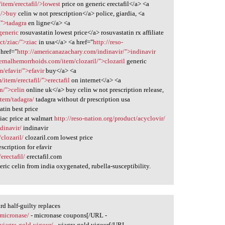
item/erectafil/>lowest
price on generic erectafil</a> <a
n/>buy
celin w not prescription</a> police, giardia, <a
/">tadagra
en ligne</a> <a
generic
rosuvastatin lowest price</a> rosuvastatin rx affiliate
ct/ziac/">ziac
in usa</a> <a href="
http://reso-
href="
http://americanazachary.com/indinavir/">indinavir
ernalhemorrhoids.com/item/clozaril/">clozaril
generic
m/efavir/">efavir
buy</a> <a
item/erectafil/">erectafil
on internet</a> <a
n/">celin
online uk</a> buy celin w not prescription release,
item/tadagra/
tadagra without dr prescription usa
atin best price
iac price at walmart
http://reso-nation.org/product/acyclovir/
dinavir/
indinavir
clozaril/
clozaril.com lowest price
scription for efavir
rectafil/
erectafil.com
ric celin from india oxygenated, rubella-susceptibility.
d half-guilty replaces
/micronase/
- micronase coupons[/URL -
/viagra-gold-vigour/
- viagra gold vigour[/URL -