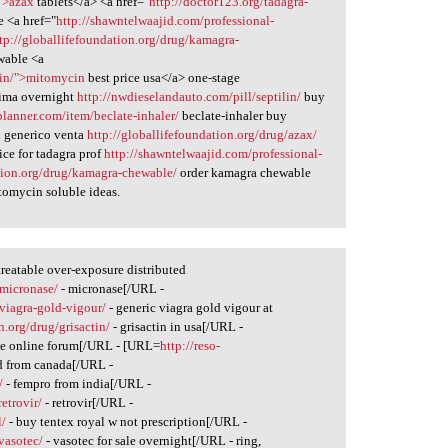
/">azax
tablets</a> <a href="
http://doctor123.org/tadagra-
e <a href="
http://shawntelwaajid.com/professional-
tp://globallifefoundation.org/drug/kamagra-
wable <a
cin/">mitomycin
best price usa</a> one-stage
tima overnight
http://nwdieselandauto.com/pill/septilin/
buy
planner.com/item/beclate-inhaler/
beclate-inhaler buy
l generico venta
http://globallifefoundation.org/drug/azax/
ice for tadagra prof
http://shawntelwaajid.com/professional-
ation.org/drug/kamagra-chewable/
order kamagra chewable
omycin soluble ideas.
reatable over-exposure distributed
/micronase/
- micronase[/URL -
/viagra-gold-vigour/
- generic viagra gold vigour at
n.org/drug/grisactin/
- grisactin in usa[/URL -
e online forum[/URL - [URL=
http://reso-
d from canada[/URL -
/
- fempro from india[/URL -
retrovir/
- retrovir[/URL -
l/
- buy tentex royal w not prescription[/URL -
/vasotec/
- vasotec for sale overnight[/URL - ring,