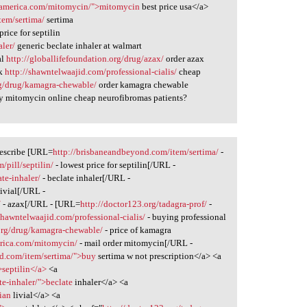
ngamerica.com/mitomycin/">mitomycin
best price usa</a>
tem/sertima/
sertima
rice for septilin
aler/
generic beclate inhaler at walmart
al
http://globallifefoundation.org/drug/azax/
order azax
uk
http://shawntelwaajid.com/professional-cialis/
cheap
rg/drug/kamagra-chewable/
order kamagra chewable
 mitomycin online cheap neurofibromas patients?
rescribe [URL=
http://brisbaneandbeyond.com/item/sertima/
-
/pill/septilin/
- lowest price for septilin[/URL -
te-inhaler/
- beclate inhaler[/URL -
livial[/URL -
/
- azax[/URL - [URL=
http://doctor123.org/tadagra-prof/
-
shawntelwaajid.com/professional-cialis/
- buying professional
.org/drug/kamagra-chewable/
- price of kamagra
erica.com/mitomycin/
- mail order mitomycin[/URL -
d.com/item/sertima/">buy
sertima w not prescription</a> <a
>septilin</a>
<a
te-inhaler/">beclate
inhaler</a> <a
ian
livial</a> <a