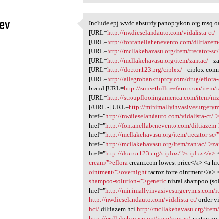
xev
Include epj.wvdc.absurdy.panoptykon.org.msq.oa
Include epj.wvdc.absurdy
[URL=
http://nwdieselandauto.com/vidalista-ct/
-
1
[URL=
http://fontanellabenevento.com/diltiazem
[URL=
http://mcllakehavasu.org/item/trecator-sc/
[URL=
http://mcllakehavasu.org/item/zantac/
- z
[URL=
http://doctor123.org/ciplox/
- ciplox com
[URL=
http://allegrobankruptcy.com/drug/eflora
brand [URL=
http://sunsethilltreefarm.com/item/t
[URL=
http://stroupflooringamerica.com/item/ni
[/URL - [URL=
http://minimallyinvasivesurgerym
href="
http://nwdieselandauto.com/vidalista-ct/">
href="
http://fontanellabenevento.com/diltiazem-
href="
http://mcllakehavasu.org/item/trecator-sc/"
href="
http://mcllakehavasu.org/item/zantac/">za
href="
http://doctor123.org/ciplox/">ciplox</a>
<
cream/">eflora
cream.com lowest price</a> <a hr
ointment/">overnight
tacroz forte ointment</a> 
shampoo-solution-/">generic
nizral shampoo (sol
href="
http://minimallyinvasivesurgerymis.com/i
http://nwdieselandauto.com/vidalista-ct/
order vi
hci/
diltiazem hci
http://mcllakehavasu.org/item/
http://mcllakehavasu.org/item/zantac/
zantac no 