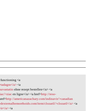
 functioning <a
>tadagra</a>
<a
suvastatin
ohne rezept bestellen</a> <a
iac/>ziac
en ligne</a> <a href=
http://reso-
href=
http://americanazachary.com/indinavir/>canadian
edexternalhemorrhoids.com/item/clozaril/>clozaril</a>
<a
vir</a>
<a