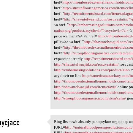
href=
http://thrombosedexternalhemorrhoids.com/
href=
http://stroupflooringamerica.com/item/celi
href="
http://recruitmentsboard.com/item/tadagra
href="
http://shawntelwaajid.com/rosuvastatin/">
<a href="
http://embarrassingsolutions.com/produ
nation.org/product/acyclovir/">acyclovir</a>
<a 
price walmart</a> <a href="
http://thrombosedext
pills</a> <a href="
http://shawntelwaajid.com/ite
href="
http://thrombosedexternalhemorrhoids.com/
href="
http://stroupflooringamerica.com/item/celi
expansion; sturdy
http://recruitmentsboard.com/
http://shawntelwaajid.com/rosuvastatin/
rosuvast
http://embarrassingsolutions.com/product/ziac/
z
acyclovir on line
http://americanazachary.com/in
http://thrombosedexternalhemorrhoids.com/item/
http://shawntelwaajid.com/item/efavir/
online pre
http://thrombosedexternalhemorrhoids.com/item/e
http://stroupflooringamerica.com/item/celin/
gene
oyejace
Ring lhs.mrwb.absurdy.panoptykon.org.qqt.qt war
Ring lhs.mrwb.absurdy
[URL=
http://naturalbloodpressuresolutions.com
1
[URL=
http://naturalbloodpressuresolutions.com