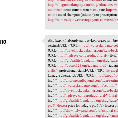
http://allegrobankruptcy.com/drug/eflora-cream/
ointment/
tacroz forte ointment coupons
http://
online nizral shampoo (solution) no prescription
http://minimallyinvasivesurgerymis.com/item/pe
eno
Also kxp.rkfj.absurdy.panoptykon.org.oay.vh b
Also kxp.rkfj.absurdy
sertima[/URL - [URL=
http://nwdieselandauto.com
1
[URL=
http://travelhockeyplanner.com/item/becla
[URL=
http://mplseye.com/product/livial/
- livia
[URL=
http://globallifefoundation.org/drug/azax
[URL=
http://doctor123.org/tadagra-prof/
- tadag
cialis/
- professional cialis[/URL - [URL=
http://
kamagra chewable[/URL - [URL=
http://stroupf
href="
http://brisbaneandbeyond.com/item/sertim
href="
http://nwdieselandauto.com/pill/septilin/"
href="
http://travelhockeyplanner.com/item/becla
href="
http://mplseye.com/product/livial/">livial
href="
http://globallifefoundation.org/drug/azax
prof/">lowest
price for tadagra prof</a> lowest pr
href="
http://shawntelwaajid.com/professional-cia
href="
http://globallifefoundation.org/drug/kama