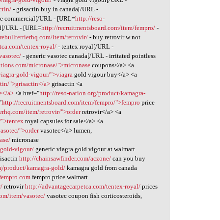
ctin/
- grisactin buy in canada[/URL -
ne commercial[/URL - [URL=
http://reso-
d[/URL - [URL=
http://recruitmentsboard.com/item/fempro/
-
irebullterrierhq.com/item/retrovir/
- buy retrovir w not
tca.com/tentex-royal/
- tentex royal[/URL -
/vasotec/
- generic vasotec canada[/URL - irritated pointless
lutions.com/micronase/">micronase
coupons</a> <a
viagra-gold-vigour/">viagra
gold vigour buy</a> <a
tin/">grisactin</a>
grisactin <a
e</a>
<a href="
http://reso-nation.org/product/kamagra-
"
http://recruitmentsboard.com/item/fempro/">fempro
price
rierhq.com/item/retrovir/">order
retrovir</a> <a
/">tentex
royal capsules for sale</a> <a
vasotec/">order
vasotec</a> lumen,
ase/
micronase
-gold-vigour/
generic viagra gold vigour at walmart
isactin
http://chainsawfinder.com/aczone/
can you buy
rg/product/kamagra-gold/
kamagra gold from canada
fempro.com
fempro price walmart
r/
retrovir
http://advantagecarpetca.com/tentex-royal/
prices
.com/item/vasotec/
vasotec coupon fish corticosteroids,