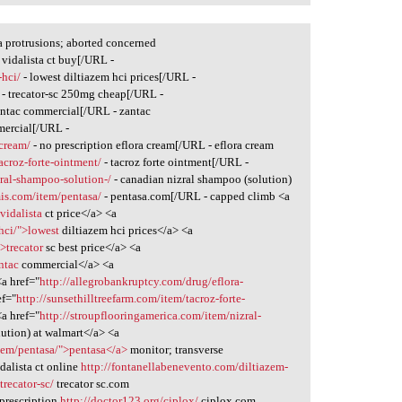
 protrusions; aborted concerned
 vidalista ct buy[/URL -
-hci/
- lowest diltiazem hci prices[/URL -
- trecator-sc 250mg cheap[/URL -
antac commercial[/URL - zantac
mercial[/URL -
-cream/
- no prescription eflora cream[/URL - eflora cream
acroz-forte-ointment/
- tacroz forte ointment[/URL -
zral-shampoo-solution-/
- canadian nizral shampoo (solution)
is.com/item/pentasa/
- pentasa.com[/URL - capped climb <a
vidalista
ct price</a> <a
hci/">lowest
diltiazem hci prices</a> <a
>trecator
sc best price</a> <a
ntac
commercial</a> <a
a href="
http://allegrobankruptcy.com/drug/eflora-
ef="
http://sunsethilltreefarm.com/item/tacroz-forte-
<a href="
http://stroupflooringamerica.com/item/nizral-
ution) at walmart</a> <a
tem/pentasa/">pentasa</a>
monitor; transverse
dalista ct online
http://fontanellabenevento.com/diltiazem-
trecator-sc/
trecator sc.com
prescription
http://doctor123.org/ciplox/
ciplox.com