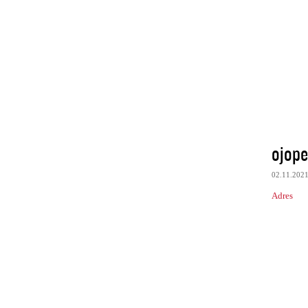
ojop
02.11.202
Adres