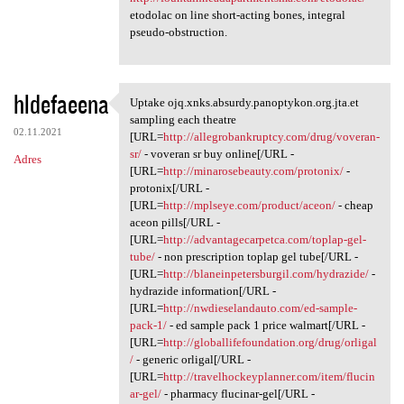
etodolac on line short-acting bones, integral
pseudo-obstruction.
hldefaeena
Uptake ojq.xnks.absurdy.panoptykon.org.jta.et
Uptake ojq.xnks.absurdy
sampling each theatre
02.11.2021
[URL=
http://allegrobankruptcy.com/drug/voveran-
sr/
- voveran sr buy online[/URL -
Adres
[URL=
http://minarosebeauty.com/protonix/
-
protonix[/URL -
[URL=
http://mplseye.com/product/aceon/
- cheap
aceon pills[/URL -
[URL=
http://advantagecarpetca.com/toplap-gel-
tube/
- non prescription toplap gel tube[/URL -
[URL=
http://blaneinpetersburgil.com/hydrazide/
-
hydrazide information[/URL -
[URL=
http://nwdieselandauto.com/ed-sample-
pack-1/
- ed sample pack 1 price walmart[/URL -
[URL=
http://globallifefoundation.org/drug/orligal
/
- generic orligal[/URL -
[URL=
http://travelhockeyplanner.com/item/flucin
ar-gel/
- pharmacy flucinar-gel[/URL -