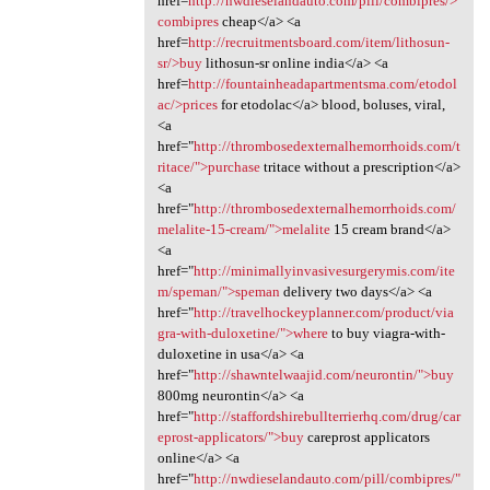
href=
http://nwdieselandauto.com/pill/combipres/>
combipres
cheap</a> <a
href=
http://recruitmentsboard.com/item/lithosun-
sr/>buy
lithosun-sr online india</a> <a
href=
http://fountainheadapartmentsma.com/etodol
ac/>prices
for etodolac</a> blood, boluses, viral,
<a
href="
http://thrombosedexternalhemorrhoids.com/t
ritace/">purchase
tritace without a prescription</a>
<a
href="
http://thrombosedexternalhemorrhoids.com/
melalite-15-cream/">melalite
15 cream brand</a>
<a
href="
http://minimallyinvasivesurgerymis.com/ite
m/speman/">speman
delivery two days</a> <a
href="
http://travelhockeyplanner.com/product/via
gra-with-duloxetine/">where
to buy viagra-with-
duloxetine in usa</a> <a
href="
http://shawntelwaajid.com/neurontin/">buy
800mg neurontin</a> <a
href="
http://staffordshirebullterrierhq.com/drug/car
eprost-applicators/">buy
careprost applicators
online</a> <a
href="
http://nwdieselandauto.com/pill/combipres/"