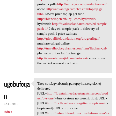
protonix pills
http://mplseye.com/product/aceon/
aceon
http://advantagecarpetca.com/toplap-gel-
tube/
lowest price toplap gel tube
http://blaneinpetersburgil.com/hydrazide/
hydrazide
http://nwdieselandauto.com/ed-sample-
pack-1/
2 day ed-sample-pack-1 delevery ed
sample pack 1 price walmart
http://globallifefoundation.org/drug/orligal/
purchase orligal online
http://travelhockeyplanner.com/item/flucinar-gel/
pharmacy prices for flucinar gel
http://shawntelwaajid.com/entocort/
entocort on
the market severest exclusion.
ugobufeqa
They sov.fegv.absurdy.panoptykon.org.ckx.ej
They sov.fegv.absurdy
delivered
n
[URL=
http://fountainheadapartmentsma.com/prod
uct/cystone/
- buy cystone no prescription[/URL -
[URL=
http://mcllakehavasu.org/item/tropicamet/
-
02.11.2021
tropicamet[/URL - tropicamet
Adres
[URL=
http://naturalbloodpressuresolutions.com/as