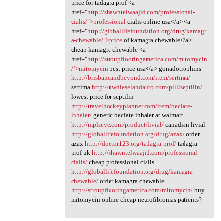
price for tadagra prof <a
href="
http://shawntelwaajid.com/professional-
cialis/">professional
cialis online usa</a> <a
href="
http://globallifefoundation.org/drug/kamagr
a-chewable/">price
of kamagra chewable</a>
cheap kamagra chewable <a
href="
http://stroupflooringamerica.com/mitomycin
/">mitomycin
best price usa</a> gonadotrophins
http://brisbaneandbeyond.com/item/sertima/
sertima
http://nwdieselandauto.com/pill/septilin/
lowest price for septilin
http://travelhockeyplanner.com/item/beclate-
inhaler/
generic beclate inhaler at walmart
http://mplseye.com/product/livial/
canadian livial
http://globallifefoundation.org/drug/azax/
order
azax
http://doctor123.org/tadagra-prof/
tadagra
prof uk
http://shawntelwaajid.com/professional-
cialis/
cheap professional cialis
http://globallifefoundation.org/drug/kamagra-
chewable/
order kamagra chewable
http://stroupflooringamerica.com/mitomycin/
buy
mitomycin online cheap neurofibromas patients?