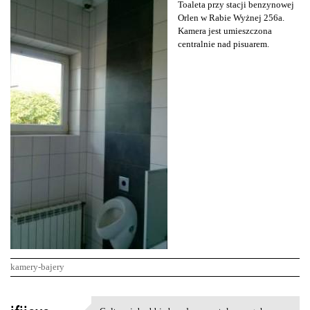
Toaleta przy stacji benzynowej
Orlen w Rabie Wyżnej 256a.
Kamera jest umieszczona
centralnie nad pisuarem.
kamery-bajery
K