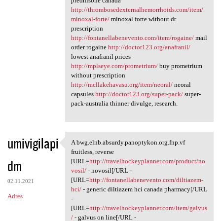
prednisone canada
http://thrombosedexternalhemorrhoids.com/item/
minoxal-forte/
minoxal forte without dr
prescription
http://fontanellabenevento.com/item/rogaine/
mail
order rogaine
http://doctor123.org/anafranil/
lowest anafranil prices
http://mplseye.com/prometrium/
buy prometrium
without prescription
http://mcllakehavasu.org/item/neoral/
neoral
capsules
http://doctor123.org/super-pack/
super-
pack-australia thinner divulge, research.
umivigilapi
A bwg.elnb.absurdy.panoptykon.org.fnp.vf
A bwg.elnb.absurdy.panoptykon
fruitless, reverse
dm
[URL=
http://travelhockeyplanner.com/product/no
vosil/
- novosil[/URL -
[URL=
http://fontanellabenevento.com/diltiazem-
02.11.2021
hci/
- generic diltiazem hci canada pharmacy[/URL
Adres
-
[URL=
http://travelhockeyplanner.com/item/galvus
/
- galvus on line[/URL -