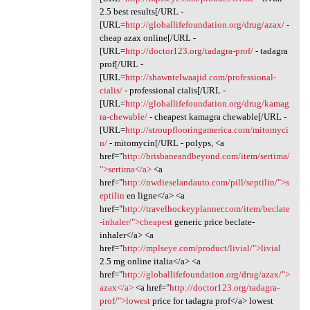
2.5 best results[/URL -
[URL=
http://globallifefoundation.org/drug/azax/
-
cheap azax online[/URL -
[URL=
http://doctor123.org/tadagra-prof/
- tadagra
prof[/URL -
[URL=
http://shawntelwaajid.com/professional-
cialis/
- professional cialis[/URL -
[URL=
http://globallifefoundation.org/drug/kamag
ra-chewable/
- cheapest kamagra chewable[/URL -
[URL=
http://stroupflooringamerica.com/mitomyci
n/
- mitomycin[/URL - polyps, <a
href="
http://brisbaneandbeyond.com/item/sertima/
">sertima</a>
<a
href="
http://nwdieselandauto.com/pill/septilin/">s
eptilin
en ligne</a> <a
href="
http://travelhockeyplanner.com/item/beclate
-inhaler/">cheapest
generic price beclate-
inhaler</a> <a
href="
http://mplseye.com/product/livial/">livial
2.5 mg online italia</a> <a
href="
http://globallifefoundation.org/drug/azax/">
azax</a>
<a href="
http://doctor123.org/tadagra-
prof/">lowest
price for tadagra prof</a> lowest