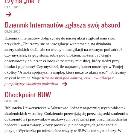
czy na „nie”?
03.10.2015
Dziennik Internautów zgłasza swój absurd
08.09.2015
Dziennik Internautów dołączył się do naszej akcji i zgłosił nam swój
przykład: „Oburzamy się na inwigilację w internecie, na działania
amerykańskich służb, ale co wiemy o inwigilacji na własnym podwórku?
Czy myślałeś, że gdy stoisz sobie pod blokiem, możesz być ciągle
obserwowany np. przez człowieka ze straży miejskiej, który siedzi przy
biurku i pije kawę? Czy myślałeś, ile naprawdę kamer może być w Twojej
okolicy? A może spojrzysz na mapkę, która może to ukazywać?”. Polecamy
artykuł Marcina Maja:
Ktoś nasikał pod kamerą, czyli inwigilacja z
perspektywy własnego podwórka
.
Checkpoint BUW
08.09.2015
Biblioteka Uniwersytecka w Warszawie. Jedna z najważniejszych bibliotek
akademickich w stolicy. Codziennie przewijają się przez nią setki studentów,
doktorantów i pracowników naukowych. Są również pasjonaci, samodzielni
badacze i warszawiacy, którzy poszukują niedostępnych gdzie indziej
pozycji. Wycieczka po mieście bez wizyty w BUW-ie też się nie liczy. W