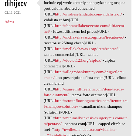
dihijxev
Include epj.wvdc.absurdy.panoptykon.org.msq.oa
Include epj.wvdc.absurdy
protrusions; aborted concerned
02.11.2021
[URL=
http://nwdieselandauto.com/vidalista-ct/
-
vidalista ct buy[/URL -
Adres
[URL=
http://fontanellabenevento.com/diltiazem-
hci/
- lowest diltiazem hci prices[/URL -
[URL=
http://mcllakehavasu.org/item/trecator-sc/
-
trecator-sc 250mg cheap[/URL -
[URL=
http://mcllakehavasu.org/item/zantac/
-
zantac commercial[/URL - zantac
[URL=
http://doctor123.org/ciplox/
- ciplox
commercial[/URL -
[URL=
http://allegrobankruptcy.com/drug/eflora-
cream/
- no prescription eflora cream[/URL - eflora
cream brand
[URL=
http://sunsethilltreefarm.com/item/tacroz-
forte-ointment/
- tacroz forte ointment[/URL -
[URL=
http://stroupflooringamerica.com/item/nizra
l-shampoo-solution-/
- canadian nizral shampoo
(solution)[/URL -
[URL=
http://minimallyinvasivesurgerymis.com/ite
m/pentasa/
- pentasa.com[/URL - capped climb <a
href="
http://nwdieselandauto.com/vidalista-
ct/">vidalista
ct price</a> <a