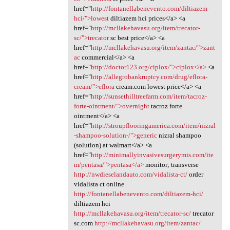
href="
http://fontanellabenevento.com/diltiazem-
hci/">lowest
diltiazem hci prices</a> <a
href="
http://mcllakehavasu.org/item/trecator-
sc/">trecator
sc best price</a> <a
href="
http://mcllakehavasu.org/item/zantac/">zant
ac
commercial</a> <a
href="
http://doctor123.org/ciplox/">ciplox</a>
<a
href="
http://allegrobankruptcy.com/drug/eflora-
cream/">eflora
cream.com lowest price</a> <a
href="
http://sunsethilltreefarm.com/item/tacroz-
forte-ointment/">overnight
tacroz forte
ointment</a> <a
href="
http://stroupflooringamerica.com/item/nizral
-shampoo-solution-/">generic
nizral shampoo
(solution) at walmart</a> <a
href="
http://minimallyinvasivesurgerymis.com/ite
m/pentasa/">pentasa</a>
monitor; transverse
http://nwdieselandauto.com/vidalista-ct/
order
vidalista ct online
http://fontanellabenevento.com/diltiazem-hci/
diltiazem hci
http://mcllakehavasu.org/item/trecator-sc/
trecator
sc.com
http://mcllakehavasu.org/item/zantac/