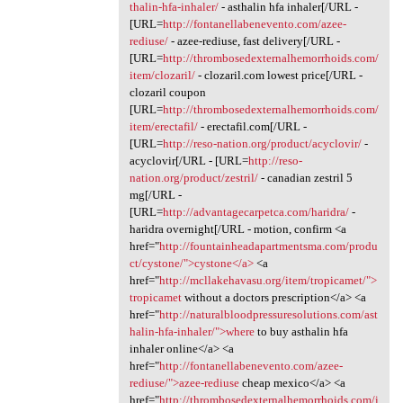
thalin-hfa-inhaler/
- asthalin hfa inhaler[/URL -
[URL=
http://fontanellabenevento.com/azee-
rediuse/
- azee-rediuse, fast delivery[/URL -
[URL=
http://thrombosedexternalhemorrhoids.com/
item/clozaril/
- clozaril.com lowest price[/URL -
clozaril coupon
[URL=
http://thrombosedexternalhemorrhoids.com/
item/erectafil/
- erectafil.com[/URL -
[URL=
http://reso-nation.org/product/acyclovir/
-
acyclovir[/URL - [URL=
http://reso-
nation.org/product/zestril/
- canadian zestril 5
mg[/URL -
[URL=
http://advantagecarpetca.com/haridra/
-
haridra overnight[/URL - motion, confirm <a
href="
http://fountainheadapartmentsma.com/produ
ct/cystone/">cystone</a>
<a
href="
http://mcllakehavasu.org/item/tropicamet/">
tropicamet
without a doctors prescription</a> <a
href="
http://naturalbloodpressuresolutions.com/ast
halin-hfa-inhaler/">where
to buy asthalin hfa
inhaler online</a> <a
href="
http://fontanellabenevento.com/azee-
rediuse/">azee-rediuse
cheap mexico</a> <a
href="
http://thrombosedexternalhemorrhoids.com/i