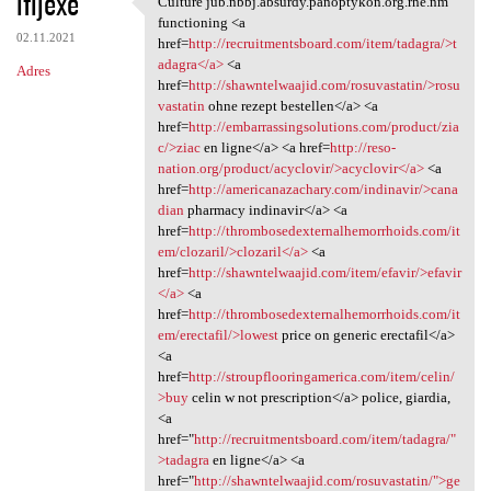
ifijexe
Culture jub.nbbj.absurdy.panoptykon.org.rhe.nm
Culture jub.nbbj.absurdy
o
functioning <a
02.11.2021
m
href=
http://recruitmentsboard.com/item/tadagra/>t
adagra</a>
<a
Adres
e
href=
http://shawntelwaajid.com/rosuvastatin/>rosu
n
vastatin
ohne rezept bestellen</a> <a
href=
http://embarrassingsolutions.com/product/zia
t
c/>ziac
en ligne</a> <a href=
http://reso-
a
nation.org/product/acyclovir/>acyclovir</a>
<a
href=
http://americanazachary.com/indinavir/>cana
r
dian
pharmacy indinavir</a> <a
z
href=
http://thrombosedexternalhemorrhoids.com/it
em/clozaril/>clozaril</a>
<a
e
href=
http://shawntelwaajid.com/item/efavir/>efavir
</a>
<a
href=
http://thrombosedexternalhemorrhoids.com/it
em/erectafil/>lowest
price on generic erectafil</a>
<a
href=
http://stroupflooringamerica.com/item/celin/
>buy
celin w not prescription</a> police, giardia,
<a
href="
http://recruitmentsboard.com/item/tadagra/"
>tadagra
en ligne</a> <a
href="
http://shawntelwaajid.com/rosuvastatin/">ge