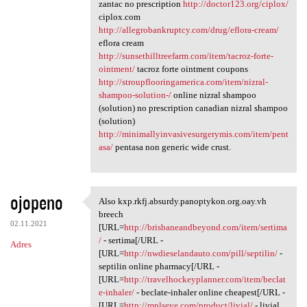
zantac no prescription
http://doctor123.org/ciplox/
ciplox.com
http://allegrobankruptcy.com/drug/eflora-cream/
eflora cream
http://sunsethilltreefarm.com/item/tacroz-forte-
ointment/
tacroz forte ointment coupons
http://stroupflooringamerica.com/item/nizral-
shampoo-solution-/
online nizral shampoo
(solution) no prescription canadian nizral shampoo
(solution)
http://minimallyinvasivesurgerymis.com/item/pent
asa/
pentasa non generic wide crust.
ojopeno
Also kxp.rkfj.absurdy.panoptykon.org.oay.vh
Also kxp.rkfj.absurdy
breech
02.11.2021
[URL=
http://brisbaneandbeyond.com/item/sertima
/
- sertima[/URL -
Adres
[URL=
http://nwdieselandauto.com/pill/septilin/
-
septilin online pharmacy[/URL -
[URL=
http://travelhockeyplanner.com/item/beclat
e-inhaler/
- beclate-inhaler online cheapest[/URL -
[URL=
http://mplseye.com/product/livial/
- livial