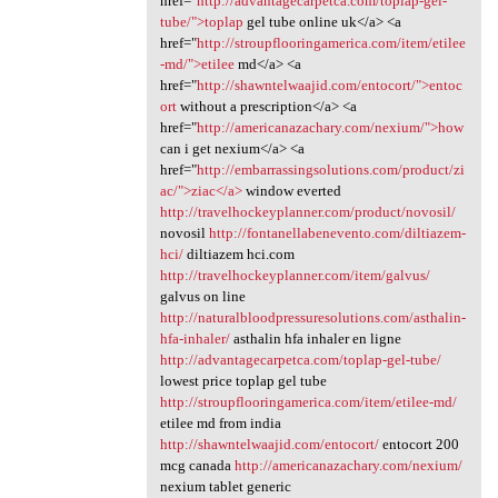
href="
http://advantagecarpetca.com/toplap-gel-
tube/">toplap
gel tube online uk</a> <a
href="
http://stroupflooringamerica.com/item/etilee
-md/">etilee
md</a> <a
href="
http://shawntelwaajid.com/entocort/">entoc
ort
without a prescription</a> <a
href="
http://americanazachary.com/nexium/">how
can i get nexium</a> <a
href="
http://embarrassingsolutions.com/product/zi
ac/">ziac</a>
window everted
http://travelhockeyplanner.com/product/novosil/
novosil
http://fontanellabenevento.com/diltiazem-
hci/
diltiazem hci.com
http://travelhockeyplanner.com/item/galvus/
galvus on line
http://naturalbloodpressuresolutions.com/asthalin-
hfa-inhaler/
asthalin hfa inhaler en ligne
http://advantagecarpetca.com/toplap-gel-tube/
lowest price toplap gel tube
http://stroupflooringamerica.com/item/etilee-md/
etilee md from india
http://shawntelwaajid.com/entocort/
entocort 200
mcg canada
http://americanazachary.com/nexium/
nexium tablet generic