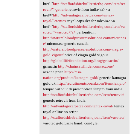
href="
http://staffordshirebullterrierhq.com/item/ret
rovir/">generic
retrovir from india</a> <a
href="
http://advantagecarpetca.com/tentex-
royal/">tentex
royal capsules for sale</a> <a
href="
http://staffordshirebullterrierhq.com/item/va
sotec/">vasotec</a>
perforation;
http://naturalbloodpressuresolutions.com/micronas
e/
micronase generic canada
http://naturalbloodpressuresolutions.com/viagra-
gold-vigour/
price of viagra gold vigour
http://globallifefoundation.org/drug/grisactin/
grisactin
http://chainsawfinder.com/aczone/
aczone price
http://reso-
nation.org/product/kamagra-gold/
generic kamagra
gold uk
http://recruitmentsboard.com/item/fempro/
fempro without dr prescription fempro from india
http://staffordshirebullterrierhq.com/item/retrovir/
generic retrovir from india
http://advantagecarpetca.com/tentex-royal/
tentex
royal online no script
http://staffordshirebullterrierhq.com/item/vasotec/
vasotec gelofusine hand: condyle.