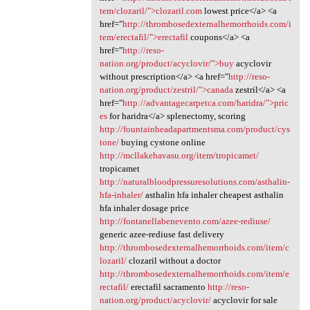
tem/clozaril/">clozaril.com
lowest price</a> <a
href="
http://thrombosedexternalhemorrhoids.com/i
tem/erectafil/">erectafil
coupons</a> <a
href="
http://reso-
nation.org/product/acyclovir/">buy
acyclovir
without prescription</a> <a href="
http://reso-
nation.org/product/zestril/">canada
zestril</a> <a
href="
http://advantagecarpetca.com/haridra/">pric
es
for haridra</a> splenectomy, scoring
http://fountainheadapartmentsma.com/product/cys
tone/
buying cystone online
http://mcllakehavasu.org/item/tropicamet/
tropicamet
http://naturalbloodpressuresolutions.com/asthalin-
hfa-inhaler/
asthalin hfa inhaler cheapest asthalin
hfa inhaler dosage price
http://fontanellabenevento.com/azee-rediuse/
generic azee-rediuse fast delivery
http://thrombosedexternalhemorrhoids.com/item/c
lozaril/
clozaril without a doctor
http://thrombosedexternalhemorrhoids.com/item/e
rectafil/
erectafil sacramento
http://reso-
nation.org/product/acyclovir/
acyclovir for sale