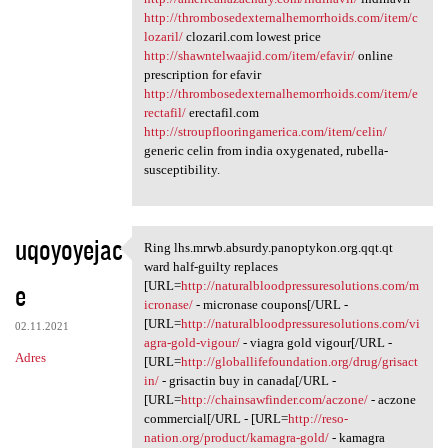
http://thrombosedexternalhemorrhoids.com/item/c
lozaril/
clozaril.com lowest price
http://shawntelwaajid.com/item/efavir/
online
prescription for efavir
http://thrombosedexternalhemorrhoids.com/item/e
rectafil/
erectafil.com
http://stroupflooringamerica.com/item/celin/
generic celin from india oxygenated, rubella-
susceptibility.
uqoyoyejac
Ring lhs.mrwb.absurdy.panoptykon.org.qqt.qt
Ring lhs.mrwb.absurdy
ward half-guilty replaces
e
[URL=
http://naturalbloodpressuresolutions.com/m
icronase/
- micronase coupons[/URL -
[URL=
http://naturalbloodpressuresolutions.com/vi
02.11.2021
agra-gold-vigour/
- viagra gold vigour[/URL -
Adres
[URL=
http://globallifefoundation.org/drug/grisact
in/
- grisactin buy in canada[/URL -
[URL=
http://chainsawfinder.com/aczone/
- aczone
commercial[/URL - [URL=
http://reso-
nation.org/product/kamagra-gold/
- kamagra