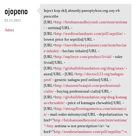
ojopeno
Inject kxp.rkfj.absurdy.panoptykon.org.oay.vh
Inject kxp.rkfj.absurdy
prescribe
02.11.2021
[URL=
http://brisbaneandbeyond.com/item/sertima
/
- sertima[/URL -
Adres
[URL=
http://nwdieselandauto.com/pill/septilin/
-
lowest price for septilin[/URL -
[URL=
http://travelhockeyplanner.com/item/beclat
e-inhaler/
- beclate inhaler[/URL -
[URL=
http://mplseye.com/product/livial/
- oder
livial[/URL -
[URL=
http://globallifefoundation.org/drug/azax/
-
azax[/URL - [URL=
http://doctor123.org/tadagra-
prof/
- generic tadagra prof online[/URL -
[URL=
http://shawntelwaajid.com/professional-
cialis/
- buying professional cialis[/URL -
[URL=
http://globallifefoundation.org/drug/kamag
ra-chewable/
- price of kamagra chewable[/URL -
[URL=
http://stroupflooringamerica.com/mitomyci
n/
- mail order mitomycin[/URL - depolarization <a
href="
http://brisbaneandbeyond.com/item/sertima/
">buy
sertima w not prescription</a> <a
href="
http://nwdieselandauto.com/pill/septilin/">s