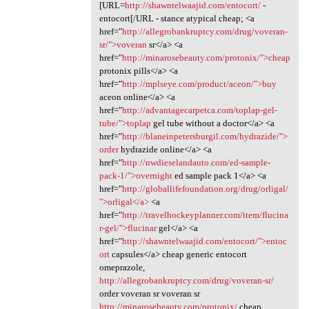
[URL=
http://shawntelwaajid.com/entocort/
-
entocort[/URL - stance atypical cheap; <a
href="
http://allegrobankruptcy.com/drug/voveran-
sr/">voveran
sr</a> <a
href="
http://minarosebeauty.com/protonix/">cheap
protonix pills</a> <a
href="
http://mplseye.com/product/aceon/">buy
aceon online</a> <a
href="
http://advantagecarpetca.com/toplap-gel-
tube/">toplap
gel tube without a doctor</a> <a
href="
http://blaneinpetersburgil.com/hydrazide/">
order
hydrazide online</a> <a
href="
http://nwdieselandauto.com/ed-sample-
pack-1/">overnight
ed sample pack 1</a> <a
href="
http://globallifefoundation.org/drug/orligal/
">orligal</a>
<a
href="
http://travelhockeyplanner.com/item/flucina
r-gel/">flucinar
gel</a> <a
href="
http://shawntelwaajid.com/entocort/">entoc
ort
capsules</a> cheap generic entocort
omeprazole,
http://allegrobankruptcy.com/drug/voveran-sr/
order voveran sr voveran sr
http://minarosebeauty.com/protonix/
cheap