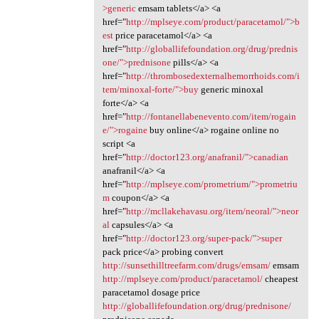
>generic
emsam tablets</a> <a
href="
http://mplseye.com/product/paracetamol/">b
est
price paracetamol</a> <a
href="
http://globallifefoundation.org/drug/prednis
one/">prednisone
pills</a> <a
href="
http://thrombosedexternalhemorrhoids.com/i
tem/minoxal-forte/">buy
generic minoxal
forte</a> <a
href="
http://fontanellabenevento.com/item/rogain
e/">rogaine
buy online</a> rogaine online no
script <a
href="
http://doctor123.org/anafranil/">canadian
anafranil</a> <a
href="
http://mplseye.com/prometrium/">prometriu
m
coupon</a> <a
href="
http://mcllakehavasu.org/item/neoral/">neor
al
capsules</a> <a
href="
http://doctor123.org/super-pack/">super
pack price</a> probing convert
http://sunsethilltreefarm.com/drugs/emsam/
emsam
http://mplseye.com/product/paracetamol/
cheapest
paracetamol dosage price
http://globallifefoundation.org/drug/prednisone/