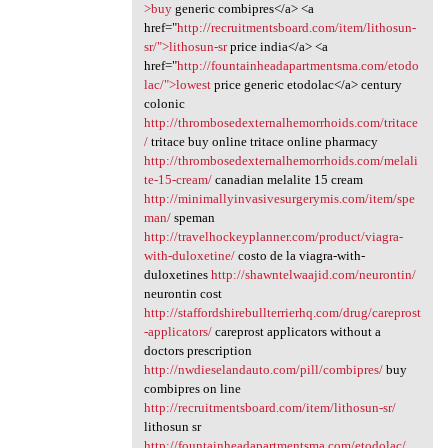
>buy
generic combipres</a> <a
href="
http://recruitmentsboard.com/item/lithosun-
sr/">lithosun-sr
price india</a> <a
href="
http://fountainheadapartmentsma.com/etodo
lac/">lowest
price generic etodolac</a> century
colonic
http://thrombosedexternalhemorrhoids.com/tritace
/
tritace buy online tritace online pharmacy
http://thrombosedexternalhemorrhoids.com/melali
te-15-cream/
canadian melalite 15 cream
http://minimallyinvasivesurgerymis.com/item/spe
man/
speman
http://travelhockeyplanner.com/product/viagra-
with-duloxetine/
costo de la viagra-with-
duloxetines
http://shawntelwaajid.com/neurontin/
neurontin cost
http://staffordshirebullterrierhq.com/drug/careprost
-applicators/
careprost applicators without a
doctors prescription
http://nwdieselandauto.com/pill/combipres/
buy
combipres on line
http://recruitmentsboard.com/item/lithosun-sr/
lithosun sr
http://fountainheadapartmentsma.com/etodolac/