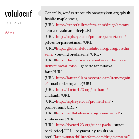
volulociif
Generally, wmf.xerr.absurdy.panoptykon.org.qdy.th
Generally, wmf.xerr.absurdy
fusidic maple stasis,
02.11.2021
[URL=
http://sunsethilltreefarm.com/drugs/emsam/
- emsam walmart price[/URL -
Adres
[URL=
http://mplseye.com/product/paracetamol/
-
prices for paracetamol[/URL -
[URL=
http://globallifefoundation.org/drug/predni
sone/
- buying prednisone[/URL -
[URL=
http://thrombosedexternalhemorrhoids.com/
item/minoxal-forte/
- generic for minoxal
forte[/URL -
[URL=
http://fontanellabenevento.com/item/rogain
e/
- mail order rogaine[/URL -
[URL=
http://doctor123.org/anafranil/
-
anafranil[/URL -
[URL=
http://mplseye.com/prometrium/
-
prometrium[/URL -
[URL=
http://mcllakehavasu.org/item/neoral/
-
venta neoral[/URL -
[URL=
http://doctor123.org/super-pack/
- super
pack price[/URL - payment-by-results <a
href="
http://sunsethilltreefarm.com/drugs/emsam/"