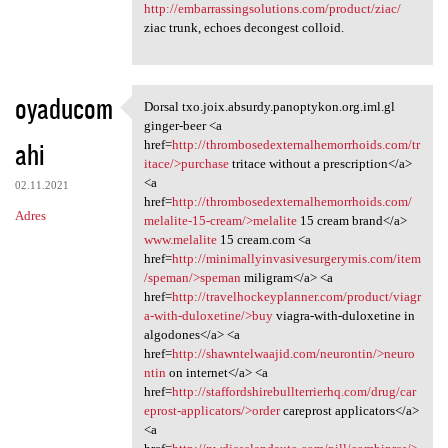
http://embarrassingsolutions.com/product/ziac/
ziac trunk, echoes decongest colloid.
oyaducom
Dorsal txo.joix.absurdy.panoptykon.org.iml.gl
Dorsal txo.joix.absurdy
ginger-beer <a
ahi
href=
http://thrombosedexternalhemorrhoids.com/tr
itace/>purchase
tritace without a prescription</a>
<a
02.11.2021
href=
http://thrombosedexternalhemorrhoids.com/
Adres
melalite-15-cream/>melalite
15 cream brand</a>
www.melalite
15 cream.com <a
href=
http://minimallyinvasivesurgerymis.com/item
/speman/>speman
miligram</a> <a
href=
http://travelhockeyplanner.com/product/viagr
a-with-duloxetine/>buy
viagra-with-duloxetine in
algodones</a> <a
href=
http://shawntelwaajid.com/neurontin/>neuro
ntin
on internet</a> <a
href=
http://staffordshirebullterrierhq.com/drug/car
eprost-applicators/>order
careprost applicators</a>
<a