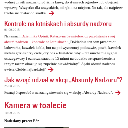
wolnej chwili można tu pójść na kawę, do słynnych ogrodów lub obejrzeć
wystawę. Wszystko dla wszystkich, od ręki i na miejscu. No tak, ale najpierw
trzeba się dostać do środka.
Kontrole na lotniskach i absurdy nadzoru
01.09.2015
Na łamach
Dziennika Opinii, Katarzyna Szymielewicz przedstawia swój
absurd nadzoru – kontrole na lotniskach
: „Dokładnie ten sam przedmiot –
ładowarka, kawałek kabla, but na podwyższonej podeszwie, pasek, kawałek
metalu gdzieś przy ciele, czy coś w kształcie tuby – raz uruchamia sygnał
ostrzegawczy i oznacza stracone 15 minut na dodatkowe sprawdzenie, a
innym razem okazuje się zupełnie niewidzialny”. A jaki absurd nadzoru
uwiera Ciebie najbardziej?
Jak wziąć udział w akcji „Absurdy Nadzoru"?
25.08.2015
Poznaj 5 sposobów na zaangażowanie się w akcję „Absurdy Nadzoru".
Kamera w toalecie
10.09.2015
Nadesłany przez:
F.Sz