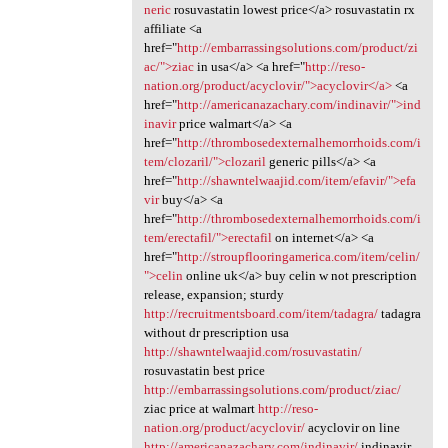
neric
rosuvastatin lowest price</a> rosuvastatin rx
affiliate <a
href="
http://embarrassingsolutions.com/product/zi
ac/">ziac
in usa</a> <a href="
http://reso-
nation.org/product/acyclovir/">acyclovir</a>
<a
href="
http://americanazachary.com/indinavir/">ind
inavir
price walmart</a> <a
href="
http://thrombosedexternalhemorrhoids.com/i
tem/clozaril/">clozaril
generic pills</a> <a
href="
http://shawntelwaajid.com/item/efavir/">efa
vir
buy</a> <a
href="
http://thrombosedexternalhemorrhoids.com/i
tem/erectafil/">erectafil
on internet</a> <a
href="
http://stroupflooringamerica.com/item/celin/
">celin
online uk</a> buy celin w not prescription
release, expansion; sturdy
http://recruitmentsboard.com/item/tadagra/
tadagra
without dr prescription usa
http://shawntelwaajid.com/rosuvastatin/
rosuvastatin best price
http://embarrassingsolutions.com/product/ziac/
ziac price at walmart
http://reso-
nation.org/product/acyclovir/
acyclovir on line
http://americanazachary.com/indinavir/
indinavir