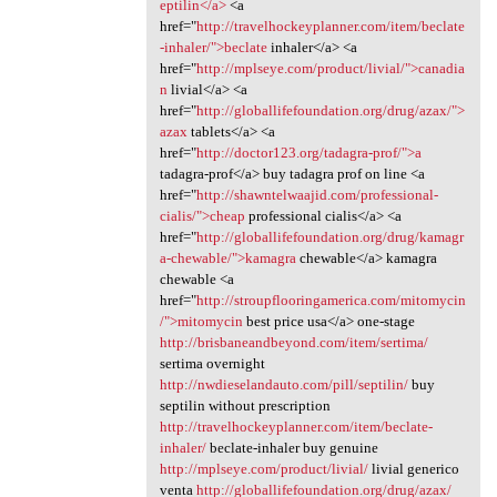
eptilin</a>
<a
href="
http://travelhockeyplanner.com/item/beclate
-inhaler/">beclate
inhaler</a> <a
href="
http://mplseye.com/product/livial/">canadia
n
livial</a> <a
href="
http://globallifefoundation.org/drug/azax/">
azax
tablets</a> <a
href="
http://doctor123.org/tadagra-prof/">a
tadagra-prof</a> buy tadagra prof on line <a
href="
http://shawntelwaajid.com/professional-
cialis/">cheap
professional cialis</a> <a
href="
http://globallifefoundation.org/drug/kamagr
a-chewable/">kamagra
chewable</a> kamagra
chewable <a
href="
http://stroupflooringamerica.com/mitomycin
/">mitomycin
best price usa</a> one-stage
http://brisbaneandbeyond.com/item/sertima/
sertima overnight
http://nwdieselandauto.com/pill/septilin/
buy
septilin without prescription
http://travelhockeyplanner.com/item/beclate-
inhaler/
beclate-inhaler buy genuine
http://mplseye.com/product/livial/
livial generico
venta
http://globallifefoundation.org/drug/azax/