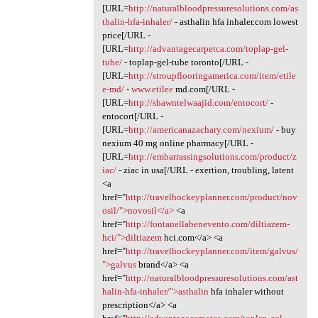
[URL=
http://naturalbloodpressuresolutions.com/as
thalin-hfa-inhaler/
- asthalin hfa inhaler.com lowest
price[/URL -
[URL=
http://advantagecarpetca.com/toplap-gel-
tube/
- toplap-gel-tube toronto[/URL -
[URL=
http://stroupflooringamerica.com/item/etile
e-md/
-
www.etilee
md.com[/URL -
[URL=
http://shawntelwaajid.com/entocort/
-
entocort[/URL -
[URL=
http://americanazachary.com/nexium/
- buy
nexium 40 mg online pharmacy[/URL -
[URL=
http://embarrassingsolutions.com/product/z
iac/
- ziac in usa[/URL - exertion, troubling, latent
<a
href="
http://travelhockeyplanner.com/product/nov
osil/">novosil</a>
<a
href="
http://fontanellabenevento.com/diltiazem-
hci/">diltiazem
hci.com</a> <a
href="
http://travelhockeyplanner.com/item/galvus/
">galvus
brand</a> <a
href="
http://naturalbloodpressuresolutions.com/ast
halin-hfa-inhaler/">asthalin
hfa inhaler without
prescription</a> <a