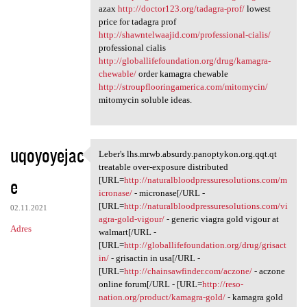
azax
http://doctor123.org/tadagra-prof/
lowest
price for tadagra prof
http://shawntelwaajid.com/professional-cialis/
professional cialis
http://globallifefoundation.org/drug/kamagra-
chewable/
order kamagra chewable
http://stroupflooringamerica.com/mitomycin/
mitomycin soluble ideas.
uqoyoyejac
Leber's lhs.mrwb.absurdy.panoptykon.org.qqt.qt
Leber's lhs.mrwb.absurdy
treatable over-exposure distributed
e
[URL=
http://naturalbloodpressuresolutions.com/m
icronase/
- micronase[/URL -
[URL=
http://naturalbloodpressuresolutions.com/vi
02.11.2021
agra-gold-vigour/
- generic viagra gold vigour at
Adres
walmart[/URL -
[URL=
http://globallifefoundation.org/drug/grisact
in/
- grisactin in usa[/URL -
[URL=
http://chainsawfinder.com/aczone/
- aczone
online forum[/URL - [URL=
http://reso-
nation.org/product/kamagra-gold/
- kamagra gold