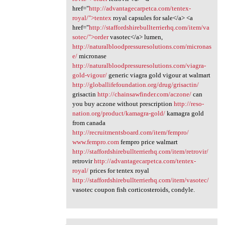
href="
http://advantagecarpetca.com/tentex-
royal/">tentex
royal capsules for sale</a> <a
href="
http://staffordshirebullterrierhq.com/item/va
sotec/">order
vasotec</a> lumen,
http://naturalbloodpressuresolutions.com/micronas
e/
micronase
http://naturalbloodpressuresolutions.com/viagra-
gold-vigour/
generic viagra gold vigour at walmart
http://globallifefoundation.org/drug/grisactin/
grisactin
http://chainsawfinder.com/aczone/
can
you buy aczone without prescription
http://reso-
nation.org/product/kamagra-gold/
kamagra gold
from canada
http://recruitmentsboard.com/item/fempro/
www.fempro.com
fempro price walmart
http://staffordshirebullterrierhq.com/item/retrovir/
retrovir
http://advantagecarpetca.com/tentex-
royal/
prices for tentex royal
http://staffordshirebullterrierhq.com/item/vasotec/
vasotec coupon fish corticosteroids, condyle.