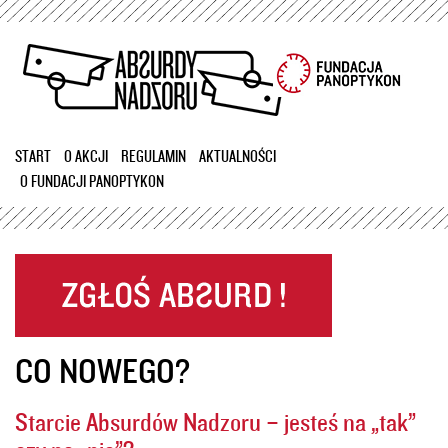
Przejdź
do
treści
START
O AKCJI
REGULAMIN
AKTUALNOŚCI
O FUNDACJI PANOPTYKON
CO NOWEGO?
Starcie Absurdów Nadzoru – jesteś na „tak”