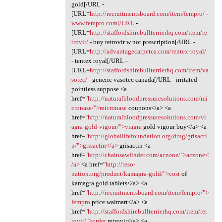
gold[/URL -
[URL=
http://recruitmentsboard.com/item/fempro/
-
www.fempro.com[/URL
-
[URL=
http://staffordshirebullterrierhq.com/item/re
trovir/
- buy retrovir w not prescription[/URL -
[URL=
http://advantagecarpetca.com/tentex-royal/
- tentex royal[/URL -
[URL=
http://staffordshirebullterrierhq.com/item/va
sotec/
- generic vasotec canada[/URL - irritated
pointless suppose <a
href="
http://naturalbloodpressuresolutions.com/mi
cronase/">micronase
coupons</a> <a
href="
http://naturalbloodpressuresolutions.com/vi
agra-gold-vigour/">viagra
gold vigour buy</a> <a
href="
http://globallifefoundation.org/drug/grisacti
n/">grisactin</a>
grisactin <a
href="
http://chainsawfinder.com/aczone/">aczone<
/a>
<a href="
http://reso-
nation.org/product/kamagra-gold/">cost
of
kamagra gold tablets</a> <a
href="
http://recruitmentsboard.com/item/fempro/">
fempro
price walmart</a> <a
href="
http://staffordshirebullterrierhq.com/item/ret
rovir/">order
retrovir</a> <a