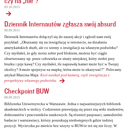
czy na „nie”?
03.10.2015
Dziennik Internautów zgłasza swój absurd
08.09.2015
Dziennik Internautów dołączył się do naszej akcji i zgłosił nam swój
przykład: „Oburzamy się na inwigilację w internecie, na działania
amerykańskich służb, ale co wiemy o inwigilacji na własnym podwórku?
Czy myślałeś, że gdy stoisz sobie pod blokiem, możesz być ciągle
obserwowany np. przez człowieka ze straży miejskiej, który siedzi przy
biurku i pije kawę? Czy myślałeś, ile naprawdę kamer może być w Twojej
okolicy? A może spojrzysz na mapkę, która może to ukazywać?”. Polecamy
artykuł Marcina Maja:
Ktoś nasikał pod kamerą, czyli inwigilacja z
perspektywy własnego podwórka
.
Checkpoint BUW
08.09.2015
Biblioteka Uniwersytecka w Warszawie. Jedna z najważniejszych bibliotek
akademickich w stolicy. Codziennie przewijają się przez nią setki studentów,
doktorantów i pracowników naukowych. Są również pasjonaci, samodzielni
badacze i warszawiacy, którzy poszukują niedostępnych gdzie indziej
pozycji. Wycieczka po mieście bez wizyty w BUW-ie też się nie liczy. W