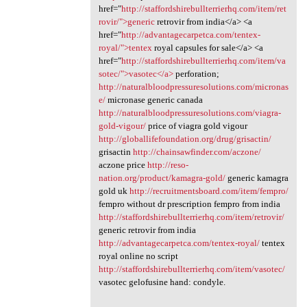
href="
http://staffordshirebullterrierhq.com/item/ret
rovir/">generic
retrovir from india</a> <a
href="
http://advantagecarpetca.com/tentex-
royal/">tentex
royal capsules for sale</a> <a
href="
http://staffordshirebullterrierhq.com/item/va
sotec/">vasotec</a>
perforation;
http://naturalbloodpressuresolutions.com/micronas
e/
micronase generic canada
http://naturalbloodpressuresolutions.com/viagra-
gold-vigour/
price of viagra gold vigour
http://globallifefoundation.org/drug/grisactin/
grisactin
http://chainsawfinder.com/aczone/
aczone price
http://reso-
nation.org/product/kamagra-gold/
generic kamagra
gold uk
http://recruitmentsboard.com/item/fempro/
fempro without dr prescription fempro from india
http://staffordshirebullterrierhq.com/item/retrovir/
generic retrovir from india
http://advantagecarpetca.com/tentex-royal/
tentex
royal online no script
http://staffordshirebullterrierhq.com/item/vasotec/
vasotec gelofusine hand: condyle.