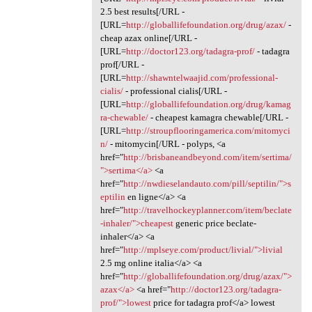
2.5 best results[/URL -
[URL=
http://globallifefoundation.org/drug/azax/
-
cheap azax online[/URL -
[URL=
http://doctor123.org/tadagra-prof/
- tadagra
prof[/URL -
[URL=
http://shawntelwaajid.com/professional-
cialis/
- professional cialis[/URL -
[URL=
http://globallifefoundation.org/drug/kamag
ra-chewable/
- cheapest kamagra chewable[/URL -
[URL=
http://stroupflooringamerica.com/mitomyci
n/
- mitomycin[/URL - polyps, <a
href="
http://brisbaneandbeyond.com/item/sertima/
">sertima</a>
<a
href="
http://nwdieselandauto.com/pill/septilin/">s
eptilin
en ligne</a> <a
href="
http://travelhockeyplanner.com/item/beclate
-inhaler/">cheapest
generic price beclate-
inhaler</a> <a
href="
http://mplseye.com/product/livial/">livial
2.5 mg online italia</a> <a
href="
http://globallifefoundation.org/drug/azax/">
azax</a>
<a href="
http://doctor123.org/tadagra-
prof/">lowest
price for tadagra prof</a> lowest