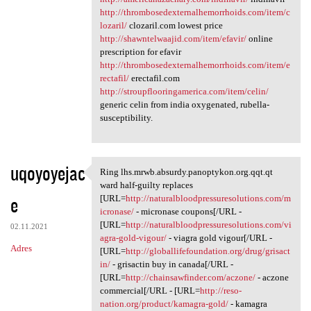
http://thrombosedexternalhemorrhoids.com/item/c
lozaril/
clozaril.com lowest price
http://shawntelwaajid.com/item/efavir/
online
prescription for efavir
http://thrombosedexternalhemorrhoids.com/item/e
rectafil/
erectafil.com
http://stroupflooringamerica.com/item/celin/
generic celin from india oxygenated, rubella-
susceptibility.
uqoyoyejac
Ring lhs.mrwb.absurdy.panoptykon.org.qqt.qt
Ring lhs.mrwb.absurdy
ward half-guilty replaces
e
[URL=
http://naturalbloodpressuresolutions.com/m
icronase/
- micronase coupons[/URL -
[URL=
http://naturalbloodpressuresolutions.com/vi
02.11.2021
agra-gold-vigour/
- viagra gold vigour[/URL -
Adres
[URL=
http://globallifefoundation.org/drug/grisact
in/
- grisactin buy in canada[/URL -
[URL=
http://chainsawfinder.com/aczone/
- aczone
commercial[/URL - [URL=
http://reso-
nation.org/product/kamagra-gold/
- kamagra