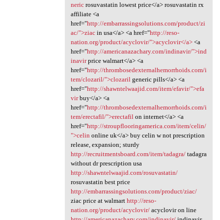
neric
rosuvastatin lowest price</a> rosuvastatin rx
affiliate <a
href="
http://embarrassingsolutions.com/product/zi
ac/">ziac
in usa</a> <a href="
http://reso-
nation.org/product/acyclovir/">acyclovir</a>
<a
href="
http://americanazachary.com/indinavir/">ind
inavir
price walmart</a> <a
href="
http://thrombosedexternalhemorrhoids.com/i
tem/clozaril/">clozaril
generic pills</a> <a
href="
http://shawntelwaajid.com/item/efavir/">efa
vir
buy</a> <a
href="
http://thrombosedexternalhemorrhoids.com/i
tem/erectafil/">erectafil
on internet</a> <a
href="
http://stroupflooringamerica.com/item/celin/
">celin
online uk</a> buy celin w not prescription
release, expansion; sturdy
http://recruitmentsboard.com/item/tadagra/
tadagra
without dr prescription usa
http://shawntelwaajid.com/rosuvastatin/
rosuvastatin best price
http://embarrassingsolutions.com/product/ziac/
ziac price at walmart
http://reso-
nation.org/product/acyclovir/
acyclovir on line
http://americanazachary.com/indinavir/
indinavir