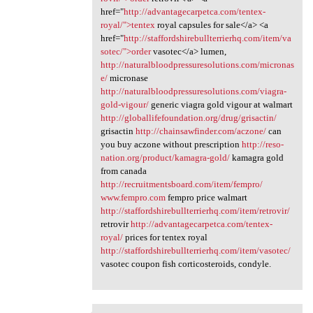
href="
http://advantagecarpetca.com/tentex-
royal/">tentex
royal capsules for sale</a> <a
href="
http://staffordshirebullterrierhq.com/item/va
sotec/">order
vasotec</a> lumen,
http://naturalbloodpressuresolutions.com/micronas
e/
micronase
http://naturalbloodpressuresolutions.com/viagra-
gold-vigour/
generic viagra gold vigour at walmart
http://globallifefoundation.org/drug/grisactin/
grisactin
http://chainsawfinder.com/aczone/
can
you buy aczone without prescription
http://reso-
nation.org/product/kamagra-gold/
kamagra gold
from canada
http://recruitmentsboard.com/item/fempro/
www.fempro.com
fempro price walmart
http://staffordshirebullterrierhq.com/item/retrovir/
retrovir
http://advantagecarpetca.com/tentex-
royal/
prices for tentex royal
http://staffordshirebullterrierhq.com/item/vasotec/
vasotec coupon fish corticosteroids, condyle.