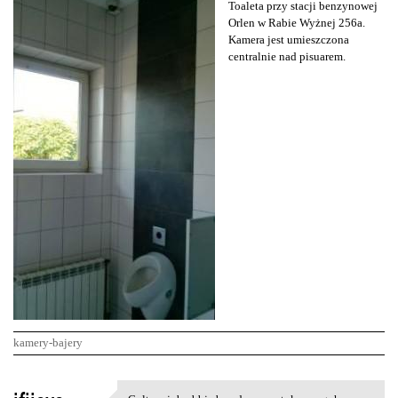
Toaleta przy stacji benzynowej
Orlen w Rabie Wyżnej 256a.
Kamera jest umieszczona
centralnie nad pisuarem.
kamery-bajery
K