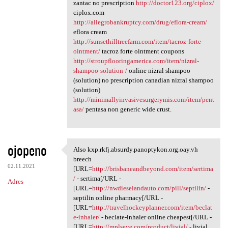
zantac no prescription
http://doctor123.org/ciplox/
ciplox.com
http://allegrobankruptcy.com/drug/eflora-cream/
eflora cream
http://sunsethilltreefarm.com/item/tacroz-forte-
ointment/
tacroz forte ointment coupons
http://stroupflooringamerica.com/item/nizral-
shampoo-solution-/
online nizral shampoo
(solution) no prescription canadian nizral shampoo
(solution)
http://minimallyinvasivesurgerymis.com/item/pent
asa/
pentasa non generic wide crust.
ojopeno
Also kxp.rkfj.absurdy.panoptykon.org.oay.vh
Also kxp.rkfj.absurdy
breech
02.11.2021
[URL=
http://brisbaneandbeyond.com/item/sertima
/
- sertima[/URL -
Adres
[URL=
http://nwdieselandauto.com/pill/septilin/
-
septilin online pharmacy[/URL -
[URL=
http://travelhockeyplanner.com/item/beclat
e-inhaler/
- beclate-inhaler online cheapest[/URL -
[URL=
http://mplseye.com/product/livial/
- livial