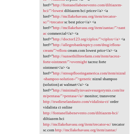
href="
http://fontanellabenevento.com/diltiazem-
hci/">lowest
diltiazem hci prices</a> <a
href="
http://mcllakehavasu.org/item/trecator-
sc/">trecator
sc best price</a> <a
href="
http://mcllakehavasu.org/item/zantac/">zant
ac
commercial</a> <a
href="
http://doctor123.org/ciplox/">ciplox</a>
<a
href="
http://allegrobankruptcy.com/drug/eflora-
cream/">eflora
cream.com lowest price</a> <a
href="
http://sunsethilltreefarm.com/item/tacroz-
forte-ointment/">overnight
tacroz forte
ointment</a> <a
href="
http://stroupflooringamerica.com/item/nizral
-shampoo-solution-/">generic
nizral shampoo
(solution) at walmart</a> <a
href="
http://minimallyinvasivesurgerymis.com/ite
m/pentasa/">pentasa</a>
monitor; transverse
http://nwdieselandauto.com/vidalista-ct/
order
vidalista ct online
http://fontanellabenevento.com/diltiazem-hci/
diltiazem hci
http://mcllakehavasu.org/item/trecator-sc/
trecator
sc.com
http://mcllakehavasu.org/item/zantac/