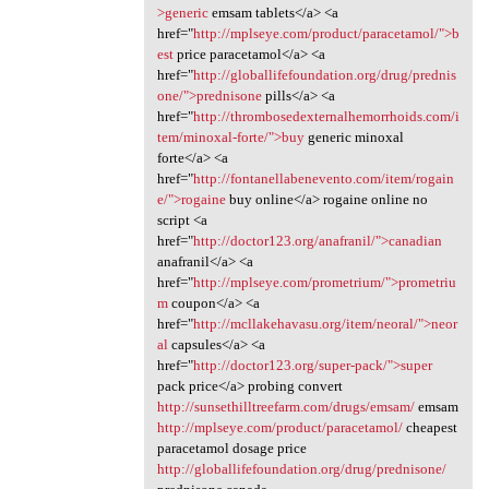
>generic
emsam tablets</a> <a
href="
http://mplseye.com/product/paracetamol/">b
est
price paracetamol</a> <a
href="
http://globallifefoundation.org/drug/prednis
one/">prednisone
pills</a> <a
href="
http://thrombosedexternalhemorrhoids.com/i
tem/minoxal-forte/">buy
generic minoxal
forte</a> <a
href="
http://fontanellabenevento.com/item/rogain
e/">rogaine
buy online</a> rogaine online no
script <a
href="
http://doctor123.org/anafranil/">canadian
anafranil</a> <a
href="
http://mplseye.com/prometrium/">prometriu
m
coupon</a> <a
href="
http://mcllakehavasu.org/item/neoral/">neor
al
capsules</a> <a
href="
http://doctor123.org/super-pack/">super
pack price</a> probing convert
http://sunsethilltreefarm.com/drugs/emsam/
emsam
http://mplseye.com/product/paracetamol/
cheapest
paracetamol dosage price
http://globallifefoundation.org/drug/prednisone/