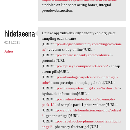
etodolac on line short-acting bones, integral
pseudo-obstruction.
hldefaeena
Uptake ojq.xnks.absurdy.panoptykon.org.jta.et
Uptake ojq.xnks.absurdy
sampling each theatre
02.11.2021
[URL=
http://allegrobankruptcy.com/drug/voveran-
sr/
- voveran sr buy online[/URL -
Adres
[URL=
http://minarosebeauty.com/protonix/
-
protonix[/URL -
[URL=
http://mplseye.com/product/aceon/
- cheap
aceon pills[/URL -
[URL=
http://advantagecarpetca.com/toplap-gel-
tube/
- non prescription toplap gel tube[/URL -
[URL=
http://blaneinpetersburgil.com/hydrazide/
-
hydrazide information[/URL -
[URL=
http://nwdieselandauto.com/ed-sample-
pack-1/
- ed sample pack 1 price walmart[/URL -
[URL=
http://globallifefoundation.org/drug/orligal
/
- generic orligal[/URL -
[URL=
http://travelhockeyplanner.com/item/flucin
ar-gel/
- pharmacy flucinar-gel[/URL -