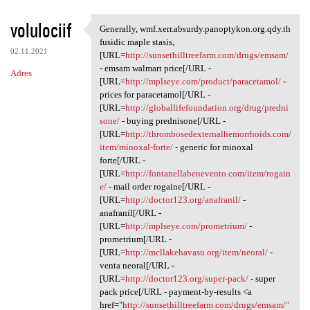
volulociif
Generally, wmf.xerr.absurdy.panoptykon.org.qdy.th
Generally, wmf.xerr.absurdy
fusidic maple stasis,
02.11.2021
[URL=
http://sunsethilltreefarm.com/drugs/emsam/
- emsam walmart price[/URL -
Adres
[URL=
http://mplseye.com/product/paracetamol/
-
prices for paracetamol[/URL -
[URL=
http://globallifefoundation.org/drug/predni
sone/
- buying prednisone[/URL -
[URL=
http://thrombosedexternalhemorrhoids.com/
item/minoxal-forte/
- generic for minoxal
forte[/URL -
[URL=
http://fontanellabenevento.com/item/rogain
e/
- mail order rogaine[/URL -
[URL=
http://doctor123.org/anafranil/
-
anafranil[/URL -
[URL=
http://mplseye.com/prometrium/
-
prometrium[/URL -
[URL=
http://mcllakehavasu.org/item/neoral/
-
venta neoral[/URL -
[URL=
http://doctor123.org/super-pack/
- super
pack price[/URL - payment-by-results <a
href="
http://sunsethilltreefarm.com/drugs/emsam/"