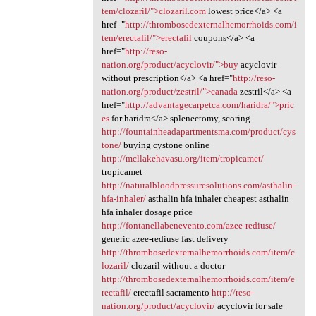
tem/clozaril/">clozaril.com
lowest price</a> <a
href="
http://thrombosedexternalhemorrhoids.com/i
tem/erectafil/">erectafil
coupons</a> <a
href="
http://reso-
nation.org/product/acyclovir/">buy
acyclovir
without prescription</a> <a href="
http://reso-
nation.org/product/zestril/">canada
zestril</a> <a
href="
http://advantagecarpetca.com/haridra/">pric
es
for haridra</a> splenectomy, scoring
http://fountainheadapartmentsma.com/product/cys
tone/
buying cystone online
http://mcllakehavasu.org/item/tropicamet/
tropicamet
http://naturalbloodpressuresolutions.com/asthalin-
hfa-inhaler/
asthalin hfa inhaler cheapest asthalin
hfa inhaler dosage price
http://fontanellabenevento.com/azee-rediuse/
generic azee-rediuse fast delivery
http://thrombosedexternalhemorrhoids.com/item/c
lozaril/
clozaril without a doctor
http://thrombosedexternalhemorrhoids.com/item/e
rectafil/
erectafil sacramento
http://reso-
nation.org/product/acyclovir/
acyclovir for sale