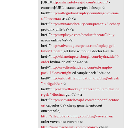
[URL=
http://shawntelwaajid.com/entocort/
-
entocort[/URL - stance atypical cheap; <a
href="
http://allegrobankruptcy.com/drug/voveran-
sr/">voveran
sr</a> <a
href="
http://minarosebeauty.com/protonix/">cheap
protonix pills</a> <a
href="
http://mplseye.com/product/aceon/">buy
aceon online</a> <a
href="
http://advantagecarpetca.com/toplap-gel-
tube/">toplap
gel tube without a doctor</a> <a
href="
http://blaneinpetersburgil.com/hydrazide/">
order
hydrazide online</a> <a
href="
http://nwdieselandauto.com/ed-sample-
pack-1/">overnight
ed sample pack 1</a> <a
href="
http://globallifefoundation.org/drug/orligal/
">orligal</a>
<a
href="
http://travelhockeyplanner.com/item/flucina
r-gel/">flucinar
gel</a> <a
href="
http://shawntelwaajid.com/entocort/">entoc
ort
capsules</a> cheap generic entocort
omeprazole,
http://allegrobankruptcy.com/drug/voveran-sr/
order voveran sr voveran sr
http://minarosebeauty.com/protonix/
cheap