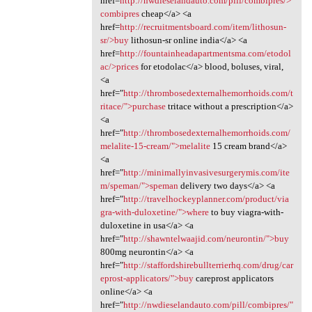
href=
http://nwdieselandauto.com/pill/combipres/>
combipres
cheap</a> <a
href=
http://recruitmentsboard.com/item/lithosun-
sr/>buy
lithosun-sr online india</a> <a
href=
http://fountainheadapartmentsma.com/etodol
ac/>prices
for etodolac</a> blood, boluses, viral,
<a
href="
http://thrombosedexternalhemorrhoids.com/t
ritace/">purchase
tritace without a prescription</a>
<a
href="
http://thrombosedexternalhemorrhoids.com/
melalite-15-cream/">melalite
15 cream brand</a>
<a
href="
http://minimallyinvasivesurgerymis.com/ite
m/speman/">speman
delivery two days</a> <a
href="
http://travelhockeyplanner.com/product/via
gra-with-duloxetine/">where
to buy viagra-with-
duloxetine in usa</a> <a
href="
http://shawntelwaajid.com/neurontin/">buy
800mg neurontin</a> <a
href="
http://staffordshirebullterrierhq.com/drug/car
eprost-applicators/">buy
careprost applicators
online</a> <a
href="
http://nwdieselandauto.com/pill/combipres/"