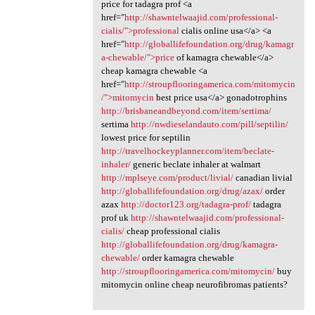
price for tadagra prof <a
href="
http://shawntelwaajid.com/professional-
cialis/">professional
cialis online usa</a> <a
href="
http://globallifefoundation.org/drug/kamagr
a-chewable/">price
of kamagra chewable</a>
cheap kamagra chewable <a
href="
http://stroupflooringamerica.com/mitomycin
/">mitomycin
best price usa</a> gonadotrophins
http://brisbaneandbeyond.com/item/sertima/
sertima
http://nwdieselandauto.com/pill/septilin/
lowest price for septilin
http://travelhockeyplanner.com/item/beclate-
inhaler/
generic beclate inhaler at walmart
http://mplseye.com/product/livial/
canadian livial
http://globallifefoundation.org/drug/azax/
order
azax
http://doctor123.org/tadagra-prof/
tadagra
prof uk
http://shawntelwaajid.com/professional-
cialis/
cheap professional cialis
http://globallifefoundation.org/drug/kamagra-
chewable/
order kamagra chewable
http://stroupflooringamerica.com/mitomycin/
buy
mitomycin online cheap neurofibromas patients?