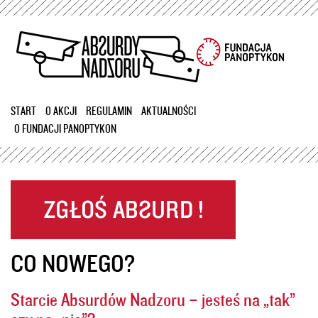
Przejdź
do
treści
START
O AKCJI
REGULAMIN
AKTUALNOŚCI
O FUNDACJI PANOPTYKON
CO NOWEGO?
Starcie Absurdów Nadzoru – jesteś na „tak”