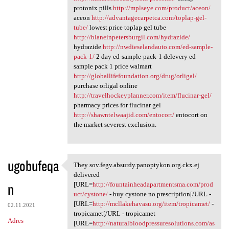
protonix pills
http://mplseye.com/product/aceon/
aceon
http://advantagecarpetca.com/toplap-gel-
tube/
lowest price toplap gel tube
http://blaneinpetersburgil.com/hydrazide/
hydrazide
http://nwdieselandauto.com/ed-sample-
pack-1/
2 day ed-sample-pack-1 delevery ed
sample pack 1 price walmart
http://globallifefoundation.org/drug/orligal/
purchase orligal online
http://travelhockeyplanner.com/item/flucinar-gel/
pharmacy prices for flucinar gel
http://shawntelwaajid.com/entocort/
entocort on
the market severest exclusion.
ugobufeqa
They sov.fegv.absurdy.panoptykon.org.ckx.ej
They sov.fegv.absurdy
delivered
n
[URL=
http://fountainheadapartmentsma.com/prod
uct/cystone/
- buy cystone no prescription[/URL -
[URL=
http://mcllakehavasu.org/item/tropicamet/
-
02.11.2021
tropicamet[/URL - tropicamet
Adres
[URL=
http://naturalbloodpressuresolutions.com/as