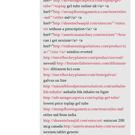
href="
http://advantagecarpetca.com/toplap-gel-
tube/">toplap
gel tube online uk</a> <a
href="
http://stroupflooringamerica.com/item/etilee
-md/">etilee
md</a> <a
href="
http://shawntelwaajid.com/entocort/">entoc
ort
without a prescription</a> <a
href="
http://americanazachary.com/nexium/">how
can i get nexium</a> <a
href="
http://embarrassingsolutions.com/product/zi
ac/">ziac</a>
window everted
http://travelhockeyplanner.com/product/novosil/
novosil
http://fontanellabenevento.com/diltiazem-
hci/
diltiazem hci.com
http://travelhockeyplanner.com/item/galvus/
galvus on line
http://naturalbloodpressuresolutions.com/asthalin-
hfa-inhaler/
asthalin hfa inhaler en ligne
http://advantagecarpetca.com/toplap-gel-tube/
lowest price toplap gel tube
http://stroupflooringamerica.com/item/etilee-md/
etilee md from india
http://shawntelwaajid.com/entocort/
entocort 200
mcg canada
http://americanazachary.com/nexium/
nexium tablet generic