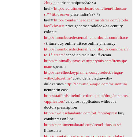
>buy
generic combipres</a> <a
href="
http://recruitmentsboard.com/item/lithosun-
sr/">lithosun-sr
price india</a> <a
href="
http://fountainheadapartmentsma.com/etodo
lac/">lowest
price generic etodolac</a> century
colonic
http://thrombosedexternalhemorrhoids.com/tritace
/
tritace buy online tritace online pharmacy
http://thrombosedexternalhemorrhoids.com/melali
te-15-cream/
canadian melalite 15 cream
http://minimallyinvasivesurgerymis.com/item/spe
man/
speman
http://travelhockeyplanner.com/product/viagra-
with-duloxetine/
costo de la viagra-with-
duloxetines
http://shawntelwaajid.com/neurontin/
neurontin cost
http://staffordshirebullterrierhq.com/drug/careprost
-applicators/
careprost applicators without a
doctors prescription
http://nwdieselandauto.com/pill/combipres/
buy
combipres on line
http://recruitmentsboard.com/item/lithosun-sr/
lithosun sr
http://fountainheadapartmentsma.com/etodolac/