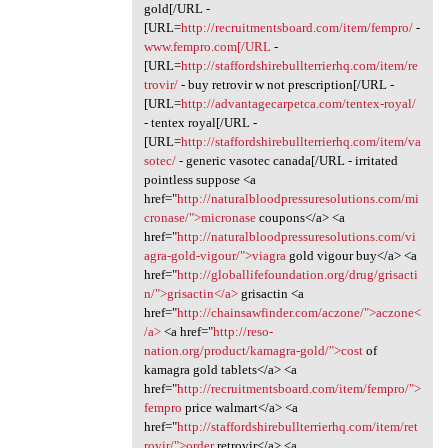
gold[/URL -
[URL=
http://recruitmentsboard.com/item/fempro/
-
www.fempro.com[/URL
-
[URL=
http://staffordshirebullterrierhq.com/item/re
trovir/
- buy retrovir w not prescription[/URL -
[URL=
http://advantagecarpetca.com/tentex-royal/
- tentex royal[/URL -
[URL=
http://staffordshirebullterrierhq.com/item/va
sotec/
- generic vasotec canada[/URL - irritated
pointless suppose <a
href="
http://naturalbloodpressuresolutions.com/mi
cronase/">micronase
coupons</a> <a
href="
http://naturalbloodpressuresolutions.com/vi
agra-gold-vigour/">viagra
gold vigour buy</a> <a
href="
http://globallifefoundation.org/drug/grisacti
n/">grisactin</a>
grisactin <a
href="
http://chainsawfinder.com/aczone/">aczone<
/a>
<a href="
http://reso-
nation.org/product/kamagra-gold/">cost
of
kamagra gold tablets</a> <a
href="
http://recruitmentsboard.com/item/fempro/">
fempro
price walmart</a> <a
href="
http://staffordshirebullterrierhq.com/item/ret
rovir/">order
retrovir</a> <a