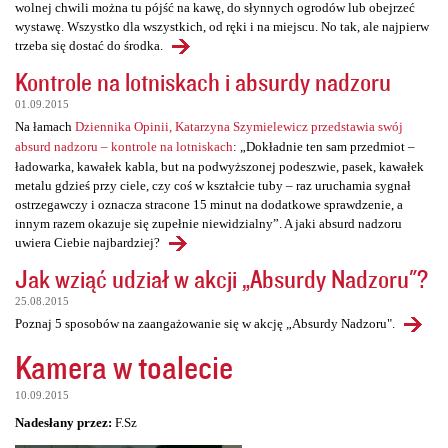
wolnej chwili można tu pójść na kawę, do słynnych ogrodów lub obejrzeć
wystawę. Wszystko dla wszystkich, od ręki i na miejscu. No tak, ale najpierw
trzeba się dostać do środka.
Kontrole na lotniskach i absurdy nadzoru
01.09.2015
Na łamach
Dziennika Opinii, Katarzyna Szymielewicz przedstawia swój
absurd nadzoru – kontrole na lotniskach
: „Dokładnie ten sam przedmiot –
ładowarka, kawałek kabla, but na podwyższonej podeszwie, pasek, kawałek
metalu gdzieś przy ciele, czy coś w kształcie tuby – raz uruchamia sygnał
ostrzegawczy i oznacza stracone 15 minut na dodatkowe sprawdzenie, a
innym razem okazuje się zupełnie niewidzialny”. A jaki absurd nadzoru
uwiera Ciebie najbardziej?
Jak wziąć udział w akcji „Absurdy Nadzoru"?
25.08.2015
Poznaj 5 sposobów na zaangażowanie się w akcję „Absurdy Nadzoru".
Kamera w toalecie
10.09.2015
Nadesłany przez:
F.Sz