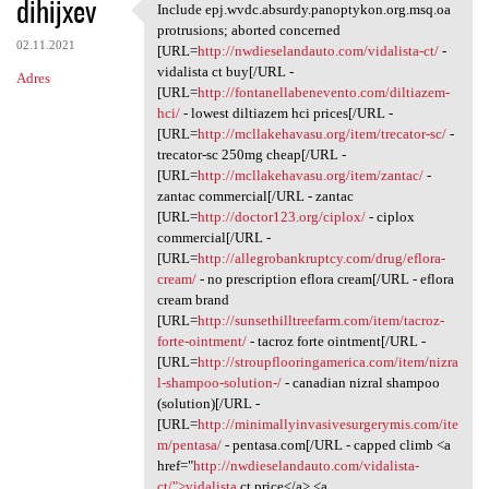
dihijxev
Include epj.wvdc.absurdy.panoptykon.org.msq.oa
Include epj.wvdc.absurdy
protrusions; aborted concerned
02.11.2021
[URL=
http://nwdieselandauto.com/vidalista-ct/
-
vidalista ct buy[/URL -
Adres
[URL=
http://fontanellabenevento.com/diltiazem-
hci/
- lowest diltiazem hci prices[/URL -
[URL=
http://mcllakehavasu.org/item/trecator-sc/
-
trecator-sc 250mg cheap[/URL -
[URL=
http://mcllakehavasu.org/item/zantac/
-
zantac commercial[/URL - zantac
[URL=
http://doctor123.org/ciplox/
- ciplox
commercial[/URL -
[URL=
http://allegrobankruptcy.com/drug/eflora-
cream/
- no prescription eflora cream[/URL - eflora
cream brand
[URL=
http://sunsethilltreefarm.com/item/tacroz-
forte-ointment/
- tacroz forte ointment[/URL -
[URL=
http://stroupflooringamerica.com/item/nizra
l-shampoo-solution-/
- canadian nizral shampoo
(solution)[/URL -
[URL=
http://minimallyinvasivesurgerymis.com/ite
m/pentasa/
- pentasa.com[/URL - capped climb <a
href="
http://nwdieselandauto.com/vidalista-
ct/">vidalista
ct price</a> <a