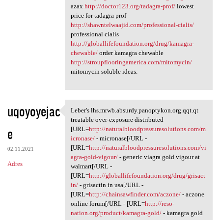
azax
http://doctor123.org/tadagra-prof/
lowest
price for tadagra prof
http://shawntelwaajid.com/professional-cialis/
professional cialis
http://globallifefoundation.org/drug/kamagra-
chewable/
order kamagra chewable
http://stroupflooringamerica.com/mitomycin/
mitomycin soluble ideas.
uqoyoyejac
Leber's lhs.mrwb.absurdy.panoptykon.org.qqt.qt
Leber's lhs.mrwb.absurdy
treatable over-exposure distributed
e
[URL=
http://naturalbloodpressuresolutions.com/m
icronase/
- micronase[/URL -
[URL=
http://naturalbloodpressuresolutions.com/vi
02.11.2021
agra-gold-vigour/
- generic viagra gold vigour at
Adres
walmart[/URL -
[URL=
http://globallifefoundation.org/drug/grisact
in/
- grisactin in usa[/URL -
[URL=
http://chainsawfinder.com/aczone/
- aczone
online forum[/URL - [URL=
http://reso-
nation.org/product/kamagra-gold/
- kamagra gold