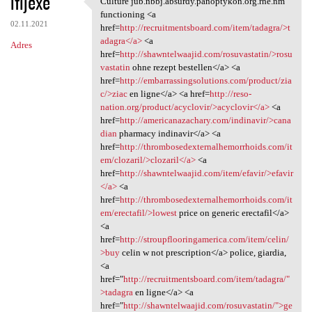
ifijexe
Culture jub.nbbj.absurdy.panoptykon.org.rhe.nm
Culture jub.nbbj.absurdy
o
functioning <a
02.11.2021
m
href=
http://recruitmentsboard.com/item/tadagra/>t
adagra</a>
<a
Adres
e
href=
http://shawntelwaajid.com/rosuvastatin/>rosu
n
vastatin
ohne rezept bestellen</a> <a
href=
http://embarrassingsolutions.com/product/zia
t
c/>ziac
en ligne</a> <a href=
http://reso-
a
nation.org/product/acyclovir/>acyclovir</a>
<a
href=
http://americanazachary.com/indinavir/>cana
r
dian
pharmacy indinavir</a> <a
z
href=
http://thrombosedexternalhemorrhoids.com/it
em/clozaril/>clozaril</a>
<a
e
href=
http://shawntelwaajid.com/item/efavir/>efavir
</a>
<a
href=
http://thrombosedexternalhemorrhoids.com/it
em/erectafil/>lowest
price on generic erectafil</a>
<a
href=
http://stroupflooringamerica.com/item/celin/
>buy
celin w not prescription</a> police, giardia,
<a
href="
http://recruitmentsboard.com/item/tadagra/"
>tadagra
en ligne</a> <a
href="
http://shawntelwaajid.com/rosuvastatin/">ge