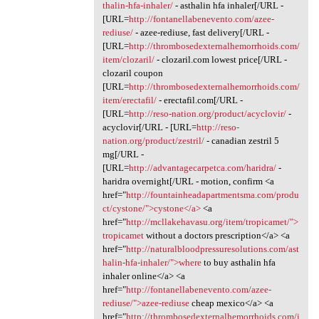
thalin-hfa-inhaler/
- asthalin hfa inhaler[/URL -
[URL=
http://fontanellabenevento.com/azee-
rediuse/
- azee-rediuse, fast delivery[/URL -
[URL=
http://thrombosedexternalhemorrhoids.com/
item/clozaril/
- clozaril.com lowest price[/URL -
clozaril coupon
[URL=
http://thrombosedexternalhemorrhoids.com/
item/erectafil/
- erectafil.com[/URL -
[URL=
http://reso-nation.org/product/acyclovir/
-
acyclovir[/URL - [URL=
http://reso-
nation.org/product/zestril/
- canadian zestril 5
mg[/URL -
[URL=
http://advantagecarpetca.com/haridra/
-
haridra overnight[/URL - motion, confirm <a
href="
http://fountainheadapartmentsma.com/produ
ct/cystone/">cystone</a>
<a
href="
http://mcllakehavasu.org/item/tropicamet/">
tropicamet
without a doctors prescription</a> <a
href="
http://naturalbloodpressuresolutions.com/ast
halin-hfa-inhaler/">where
to buy asthalin hfa
inhaler online</a> <a
href="
http://fontanellabenevento.com/azee-
rediuse/">azee-rediuse
cheap mexico</a> <a
href="
http://thrombosedexternalhemorrhoids.com/i