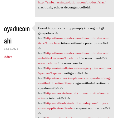
http://embarrassingsolutions.com/product/ziac/
ziac trunk, echoes decongest colloid.
oyaducom
Dorsal txo.joix.absurdy.panoptykon.org.iml.gl
Dorsal txo.joix.absurdy
ginger-beer <a
ahi
href=
http://thrombosedexternalhemorrhoids.com/tr
itace/>purchase
tritace without a prescription</a>
<a
02.11.2021
href=
http://thrombosedexternalhemorrhoids.com/
Adres
melalite-15-cream/>melalite
15 cream brand</a>
www.melalite
15 cream.com <a
href=
http://minimallyinvasivesurgerymis.com/item
/speman/>speman
miligram</a> <a
href=
http://travelhockeyplanner.com/product/viagr
a-with-duloxetine/>buy
viagra-with-duloxetine in
algodones</a> <a
href=
http://shawntelwaajid.com/neurontin/>neuro
ntin
on internet</a> <a
href=
http://staffordshirebullterrierhq.com/drug/car
eprost-applicators/>order
careprost applicators</a>
<a