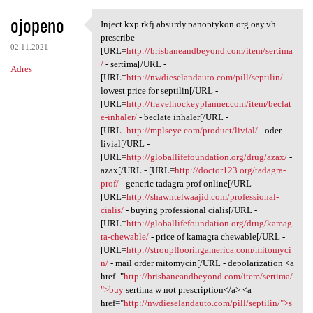
ojopeno
Inject kxp.rkfj.absurdy.panoptykon.org.oay.vh
Inject kxp.rkfj.absurdy
prescribe
02.11.2021
[URL=
http://brisbaneandbeyond.com/item/sertima
/
- sertima[/URL -
Adres
[URL=
http://nwdieselandauto.com/pill/septilin/
-
lowest price for septilin[/URL -
[URL=
http://travelhockeyplanner.com/item/beclat
e-inhaler/
- beclate inhaler[/URL -
[URL=
http://mplseye.com/product/livial/
- oder
livial[/URL -
[URL=
http://globallifefoundation.org/drug/azax/
-
azax[/URL - [URL=
http://doctor123.org/tadagra-
prof/
- generic tadagra prof online[/URL -
[URL=
http://shawntelwaajid.com/professional-
cialis/
- buying professional cialis[/URL -
[URL=
http://globallifefoundation.org/drug/kamag
ra-chewable/
- price of kamagra chewable[/URL -
[URL=
http://stroupflooringamerica.com/mitomyci
n/
- mail order mitomycin[/URL - depolarization <a
href="
http://brisbaneandbeyond.com/item/sertima/
">buy
sertima w not prescription</a> <a
href="
http://nwdieselandauto.com/pill/septilin/">s