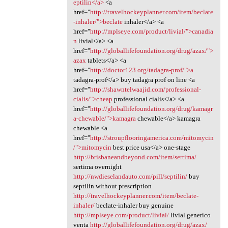
eptilin</a>
<a
href="
http://travelhockeyplanner.com/item/beclate
-inhaler/">beclate
inhaler</a> <a
href="
http://mplseye.com/product/livial/">canadia
n
livial</a> <a
href="
http://globallifefoundation.org/drug/azax/">
azax
tablets</a> <a
href="
http://doctor123.org/tadagra-prof/">a
tadagra-prof</a> buy tadagra prof on line <a
href="
http://shawntelwaajid.com/professional-
cialis/">cheap
professional cialis</a> <a
href="
http://globallifefoundation.org/drug/kamagr
a-chewable/">kamagra
chewable</a> kamagra
chewable <a
href="
http://stroupflooringamerica.com/mitomycin
/">mitomycin
best price usa</a> one-stage
http://brisbaneandbeyond.com/item/sertima/
sertima overnight
http://nwdieselandauto.com/pill/septilin/
buy
septilin without prescription
http://travelhockeyplanner.com/item/beclate-
inhaler/
beclate-inhaler buy genuine
http://mplseye.com/product/livial/
livial generico
venta
http://globallifefoundation.org/drug/azax/