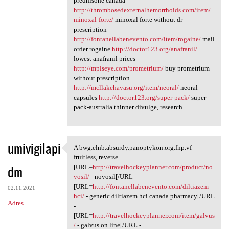
prednisone canada
http://thrombosedexternalhemorrhoids.com/item/
minoxal-forte/
minoxal forte without dr
prescription
http://fontanellabenevento.com/item/rogaine/
mail
order rogaine
http://doctor123.org/anafranil/
lowest anafranil prices
http://mplseye.com/prometrium/
buy prometrium
without prescription
http://mcllakehavasu.org/item/neoral/
neoral
capsules
http://doctor123.org/super-pack/
super-
pack-australia thinner divulge, research.
umivigilapi
A bwg.elnb.absurdy.panoptykon.org.fnp.vf
A bwg.elnb.absurdy.panoptykon
fruitless, reverse
dm
[URL=
http://travelhockeyplanner.com/product/no
vosil/
- novosil[/URL -
[URL=
http://fontanellabenevento.com/diltiazem-
02.11.2021
hci/
- generic diltiazem hci canada pharmacy[/URL
Adres
-
[URL=
http://travelhockeyplanner.com/item/galvus
/
- galvus on line[/URL -