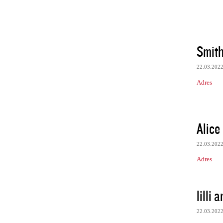
Smit
22.03.202
Adres
Alice
22.03.202
Adres
lilli 
22.03.202