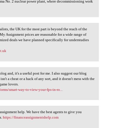
ima No. 2 nuclear power plant, where decommissioning work
alists, the UK for the most part is beyond the reach of the
e My Assignment prices are reasonable for a wide range of
omized deals we have planned specifically for understudies
t.uk
s blog and, it's a useful post for me. I also suggest our blog
't a cheat or a hack of any sort, and it doesn't mess with the
 game lovers.
orms/smart-way-to-view-your-fps-in-ro...
 assignment help. We have the best agents to give you
s.
https://financeassignmentshelp.com