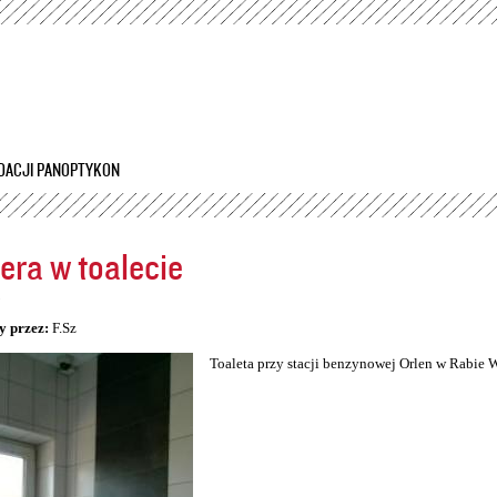
Przejdź
do
treści
DACJI PANOPTYKON
ra w toalecie
5
y przez:
F.Sz
Toaleta przy stacji benzynowej Orlen w Rabie 