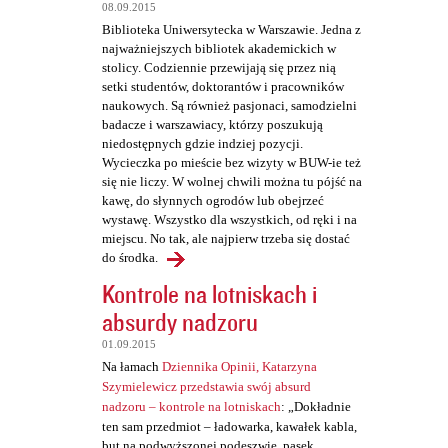
t
08.09.2015
a
Biblioteka Uniwersytecka w Warszawie. Jedna z
najważniejszych bibliotek akademickich w
r
stolicy. Codziennie przewijają się przez nią
z
setki studentów, doktorantów i pracowników
naukowych. Są również pasjonaci, samodzielni
e
badacze i warszawiacy, którzy poszukują
niedostępnych gdzie indziej pozycji.
Wycieczka po mieście bez wizyty w BUW-ie też
się nie liczy. W wolnej chwili można tu pójść na
kawę, do słynnych ogrodów lub obejrzeć
wystawę. Wszystko dla wszystkich, od ręki i na
miejscu. No tak, ale najpierw trzeba się dostać
do środka.
Kontrole na lotniskach i
absurdy nadzoru
01.09.2015
Na łamach
Dziennika Opinii, Katarzyna
Szymielewicz przedstawia swój absurd
nadzoru – kontrole na lotniskach
: „Dokładnie
ten sam przedmiot – ładowarka, kawałek kabla,
but na podwyższonej podeszwie, pasek,