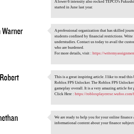
A lower 6 intensity also rocked TEPCO’s Fukush
started in June last year.
h Warner
A professional organization that has skilled journ
A professional organization
students confined by financial restrictions. Writ
2
understudies. Contact us today to avail the cust
who are burdened.
For more details, visit :
https://writemyassignmen
 Robert
This is a great inspiring article. I like to read thi
This is a great inspiring
Roblox FPS Unlocker. The Roblox FPS Unlocker isn
2
gameplay overall. It is a very amazing article for
Click Here :
https://robloxplayerexe.wufoo.com/f
anethan
We are ready to help you for your online finance
We are ready to help you for
informational content about your finance subject
2