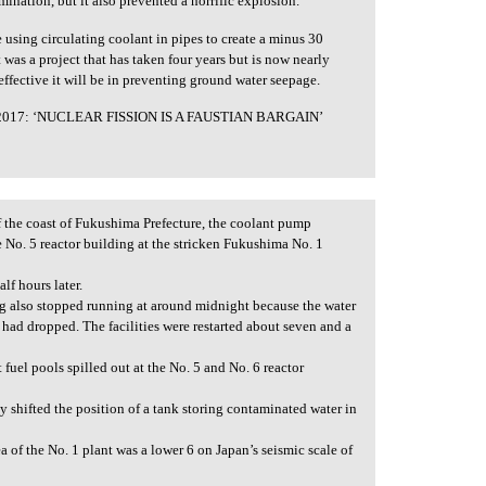
nation, but it also prevented a horrific explosion.
ce using circulating coolant in pipes to create a minus 30
 was a project that has taken four years but is now nearly
ffective it will be in preventing ground water seepage.
017: ‘NUCLEAR FISSION IS A FAUSTIAN BARGAIN’
off the coast of Fukushima Prefecture, the coolant pump
he No. 5 reactor building at the stricken Fukushima No. 1
lf hours later.
ing also stopped running at around midnight because the water
l had dropped. The facilities were restarted about seven and a
fuel pools spilled out at the No. 5 and No. 6 reactor
y shifted the position of a tank storing contaminated water in
a of the No. 1 plant was a lower 6 on Japan’s seismic scale of