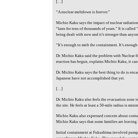
[…]
“A nuclear meltdown is forever.”
Michio Kaku says the impact of nuclear radiation 
“lasts for tens of thousands of years.” It is calle
being dealt with now and it’s stronger than any
“It’s enough to melt the containment. It’s enough 
Dr. Michio Kaku said the problem with Nuclear fis
reaction has begun, explains Michio Kaku, it can
Dr. Michio Kaku says the best thing to do is encas
Japanese have not accomplished that yet.
[…]
Dr. Michio Kaku also feels the evacuation zone is
the site. He feels at least a 50-mile radius is min
Michio Kaku also expressed concern about conta
Michio Kaku says that some families are leaving 
Initial containment at Fukushima involved pumpi