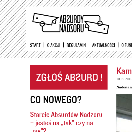
START
O AKCJI
REGULAMIN
AKTUALNOŚCI
O FUN
Kame
10.09.201
Nadesłan
CO NOWEGO?
Starcie Absurdów Nadzoru
– jesteś na „tak” czy na
„nie”?