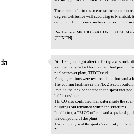
according to Michio Kaku. This spread the contami
The current solution is to encase the reactor in i
degrees Celsius ice wall according to Mainichi. It
complete. There is no conclusive answer on how e
Read more at MICHIO KAKU ON FUKUSHIMA 2
[OPINION]
da
At 11:34 p.m., right after the first quake struck 
At 11:34 p.m., right after
automatically halted for the spent fuel pool in t
2
nuclear power plant, TEPCO said.
Pump operations were restored about four and a ha
The cooling facilities in the No. 2 reactor build
level in the tank connected to the spent fuel poo
half hours later.
TEPCO also confirmed that water inside the spent 
buildings but remained within the structures.
In addition, a TEPCO official said a quake slightl
the compound of the plant.
The company said the quake’s intensity in the are
7.