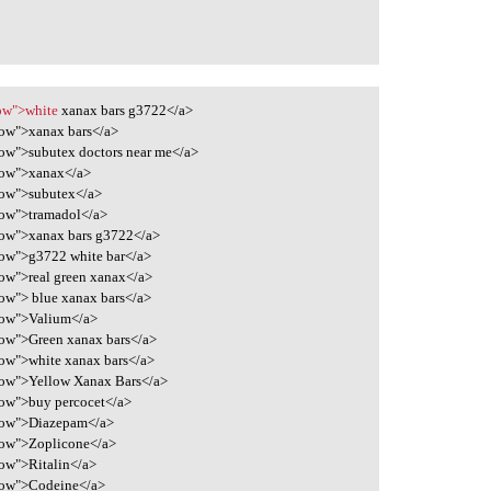
low">white
xanax bars g3722</a>
low">xanax bars</a>
low">subutex doctors near me</a>
low">xanax</a>
low">subutex</a>
low">tramadol</a>
low">xanax bars g3722</a>
low">g3722 white bar</a>
low">real green xanax</a>
ow"> blue xanax bars</a>
low">Valium</a>
low">Green xanax bars</a>
low">white xanax bars</a>
low">Yellow Xanax Bars</a>
low">buy percocet</a>
low">Diazepam</a>
low">Zoplicone</a>
low">Ritalin</a>
low">Codeine</a>