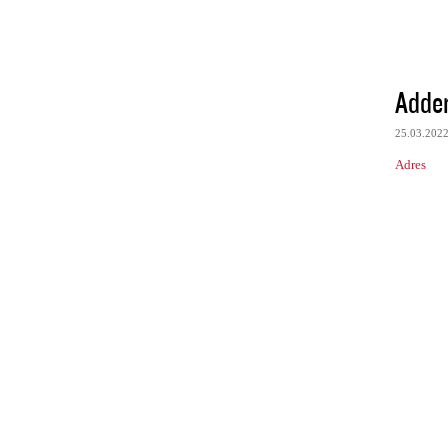
Adder
25.03.202
Adres