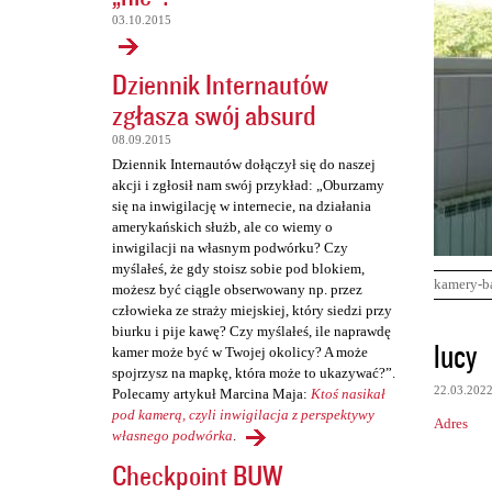
03.10.2015
Dziennik Internautów
zgłasza swój absurd
08.09.2015
Dziennik Internautów dołączył się do naszej
akcji i zgłosił nam swój przykład: „Oburzamy
się na inwigilację w internecie, na działania
amerykańskich służb, ale co wiemy o
inwigilacji na własnym podwórku? Czy
myślałeś, że gdy stoisz sobie pod blokiem,
kamery-b
możesz być ciągle obserwowany np. przez
człowieka ze straży miejskiej, który siedzi przy
biurku i pije kawę? Czy myślałeś, ile naprawdę
K
lucy
kamer może być w Twojej okolicy? A może
o
spojrzysz na mapkę, która może to ukazywać?”.
22.03.202
Polecamy artykuł Marcina Maja:
Ktoś nasikał
m
pod kamerą, czyli inwigilacja z perspektywy
Adres
e
własnego podwórka
.
n
Checkpoint BUW