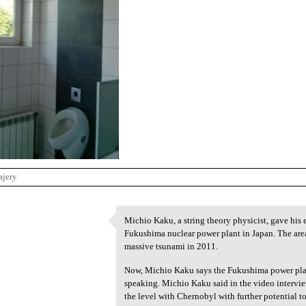
ajery
Michio Kaku, a string theory physicist, gave his e
Michio Kaku, a string theory
Fukushima nuclear power plant in Japan. The are
2
massive tsunami in 2011.
Now, Michio Kaku says the Fukushima power plant
speaking. Michio Kaku said in the video intervi
the level with Chernobyl with further potential t