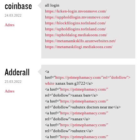
coinbase
all login
all login
https://krken-login.mvonmove.com/
24.03.2022
https://uppholdlogin.mvonmove.com/
https://blockfilogins.torlnland.com/
Adres
https://upholdlogins.torlnland.com/
https://upholdalog.mediakoora.com/
https://metamamksklfo.azurewebsites.net/
https://metamaskilogi.mediakoora.com/
Adderall
<a
<a href="https://primephamacy
href="
https://primephamacy.com/"rel="dofollow">
25.03.2022
white
xanax bars g3722</a>
<a href="
https://primephamacy.com/"
Adres
rel="dofollow">xanax bars</a>
<a href="
https://primephamacy.com/"
rel="dofollow">subutex doctors near me</a>
<a href="
https://primephamacy.com/"
rel="dofollow">xanax</a>
<a href="
https://primephamacy.com/"
rel="dofollow">subutex</a>
<a href="
https://primephamacy.com/"