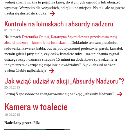
wolnej chwili można tu pójść na kawę, do słynnych ogrodów lub obejrzeć
wystawę. Wszystko dla wszystkich, od ręki i na miejscu. No tak, ale najpierw
trzeba się dostać do środka.
Kontrole na lotniskach i absurdy nadzoru
01.09.2015
Na łamach
Dziennika Opinii, Katarzyna Szymielewicz przedstawia swój
absurd nadzoru – kontrole na lotniskach
: „Dokładnie ten sam przedmiot –
ładowarka, kawałek kabla, but na podwyższonej podeszwie, pasek, kawałek
metalu gdzieś przy ciele, czy coś w kształcie tuby – raz uruchamia sygnał
ostrzegawczy i oznacza stracone 15 minut na dodatkowe sprawdzenie, a
innym razem okazuje się zupełnie niewidzialny”. A jaki absurd nadzoru
uwiera Ciebie najbardziej?
Jak wziąć udział w akcji „Absurdy Nadzoru"?
25.08.2015
Poznaj 5 sposobów na zaangażowanie się w akcję „Absurdy Nadzoru".
Kamera w toalecie
10.09.2015
Nadesłany przez:
F.Sz