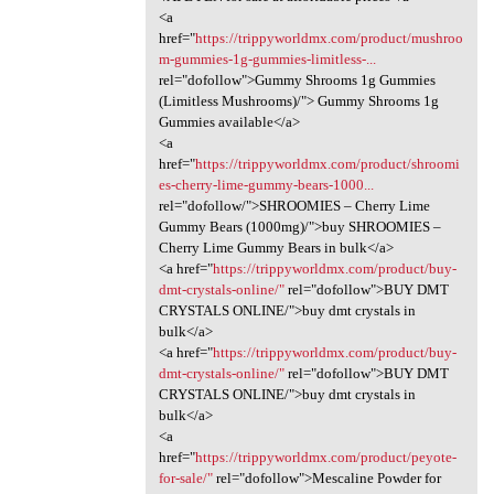
<a
href="
https://trippyworldmx.com/product/mushroo
m-gummies-1g-gummies-limitless-...
rel="dofollow">Gummy Shrooms 1g Gummies
(Limitless Mushrooms)/"> Gummy Shrooms 1g
Gummies available</a>
<a
href="
https://trippyworldmx.com/product/shroomi
es-cherry-lime-gummy-bears-1000...
rel="dofollow/">SHROOMIES – Cherry Lime
Gummy Bears (1000mg)/">buy SHROOMIES –
Cherry Lime Gummy Bears in bulk</a>
<a href="
https://trippyworldmx.com/product/buy-
dmt-crystals-online/"
rel="dofollow">BUY DMT
CRYSTALS ONLINE/">buy dmt crystals in
bulk</a>
<a href="
https://trippyworldmx.com/product/buy-
dmt-crystals-online/"
rel="dofollow">BUY DMT
CRYSTALS ONLINE/">buy dmt crystals in
bulk</a>
<a
href="
https://trippyworldmx.com/product/peyote-
for-sale/"
rel="dofollow">Mescaline Powder for