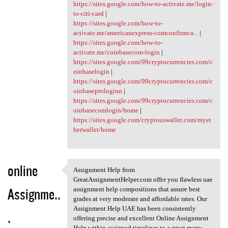
https://sites.google.com/how-to-activate.me/login-
to-citi-card
|
https://sites.google.com/how-to-
activate.me/americanexpress-comconfirmca...
|
https://sites.google.com/how-to-
activate.me/coinbasecom-login
|
https://sites.google.com/99cryptocurrencies.com/c
oinbaselogin
|
https://sites.google.com/99cryptocurrencies.com/c
oinbaseprologinn
|
https://sites.google.com/99cryptocurrencies.com/c
oinbasecomlogin/home
|
https://sites.google.com/cryptouswallet.com/myet
herwallet/home
online
Assignment Help from
Assignment Help from
GreatAssignmentHelper.com offer you flawless uae
Assignme..
assignment help compositions that assure best
grades at very moderate and affordable rates. Our
Assignment Help UAE has been consistently
.
offering precise and excellent Online Assignment
Help within assigned timelines to a great many