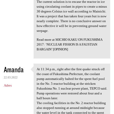
The current solution is to encase the reactor in ice
using circulating coolant in pipes to create a minus
30 degrees Celsius ice wall according to Mainichi.
It was a project that has taken four years but is now
nearly complete. There is no conclusive answer on
how effective it will be in preventing ground water
seepage.
Read more at MICHIO KAKU ON FUKUSHIMA
2017: ‘NUCLEAR FISSION IS A FAUSTIAN
BARGAIN’ [OPINION]
Amanda
At 11:34 p.m., right after the first quake struck off
At 11:34 p.m., right after
the coast of Fukushima Prefecture, the coolant
22.03.2022
pump automatically halted for the spent fuel pool
in the No. 5 reactor building at the stricken
Adres
Fukushima No. 1 nuclear power plant, TEPCO said.
Pump operations were restored about four and a
half hours later.
The cooling facilities in the No. 2 reactor building
also stopped running at around midnight because
the water level in the tank connected to the spent