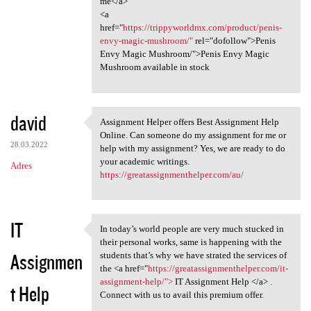
me</a>
<a
href="
https://trippyworldmx.com/product/penis-
envy-magic-mushroom/"
rel="dofollow">Penis
Envy Magic Mushroom/">Penis Envy Magic
Mushroom available in stock
david
Assignment Helper offers Best Assignment Help
Assignment Helper offers Best
Online. Can someone do my assignment for me or
28.03.2022
help with my assignment? Yes, we are ready to do
your academic writings.
Adres
https://greatassignmenthelper.com/au/
IT
In today’s world people are very much stucked in
In today’s world people are
their personal works, same is happening with the
Assignmen
students that’s why we have strated the services of
the <a href="
https://greatassignmenthelper.com/it-
assignment-help/">
IT Assignment Help </a> .
t Help
Connect with us to avail this premium offer.