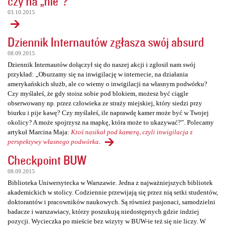
czy na „nie”?
03.10.2015
Dziennik Internautów zgłasza swój absurd
08.09.2015
Dziennik Internautów dołączył się do naszej akcji i zgłosił nam swój
przykład: „Oburzamy się na inwigilację w internecie, na działania
amerykańskich służb, ale co wiemy o inwigilacji na własnym podwórku?
Czy myślałeś, że gdy stoisz sobie pod blokiem, możesz być ciągle
obserwowany np. przez człowieka ze straży miejskiej, który siedzi przy
biurku i pije kawę? Czy myślałeś, ile naprawdę kamer może być w Twojej
okolicy? A może spojrzysz na mapkę, która może to ukazywać?”. Polecamy
artykuł Marcina Maja:
Ktoś nasikał pod kamerą, czyli inwigilacja z
perspektywy własnego podwórka
.
Checkpoint BUW
08.09.2015
Biblioteka Uniwersytecka w Warszawie. Jedna z najważniejszych bibliotek
akademickich w stolicy. Codziennie przewijają się przez nią setki studentów,
doktorantów i pracowników naukowych. Są również pasjonaci, samodzielni
badacze i warszawiacy, którzy poszukują niedostępnych gdzie indziej
pozycji. Wycieczka po mieście bez wizyty w BUW-ie też się nie liczy. W