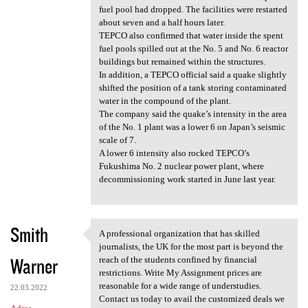
fuel pool had dropped. The facilities were restarted
about seven and a half hours later.
TEPCO also confirmed that water inside the spent
fuel pools spilled out at the No. 5 and No. 6 reactor
buildings but remained within the structures.
In addition, a TEPCO official said a quake slightly
shifted the position of a tank storing contaminated
water in the compound of the plant.
The company said the quake’s intensity in the area
of the No. 1 plant was a lower 6 on Japan’s seismic
scale of 7.
A lower 6 intensity also rocked TEPCO’s
Fukushima No. 2 nuclear power plant, where
decommissioning work started in June last year.
Smith
A professional organization that has skilled
A professional organization
journalists, the UK for the most part is beyond the
Warner
reach of the students confined by financial
restrictions. Write My Assignment prices are
reasonable for a wide range of understudies.
22.03.2022
Contact us today to avail the customized deals we