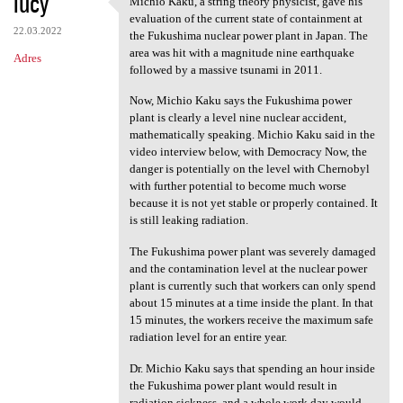
lucy
Michio Kaku, a string theory physicist, gave his
Michio Kaku, a string theory
o
evaluation of the current state of containment at
22.03.2022
m
the Fukushima nuclear power plant in Japan. The
area was hit with a magnitude nine earthquake
Adres
e
followed by a massive tsunami in 2011.
n
Now, Michio Kaku says the Fukushima power
t
plant is clearly a level nine nuclear accident,
mathematically speaking. Michio Kaku said in the
a
video interview below, with Democracy Now, the
r
danger is potentially on the level with Chernobyl
with further potential to become much worse
z
because it is not yet stable or properly contained. It
e
is still leaking radiation.
The Fukushima power plant was severely damaged
and the contamination level at the nuclear power
plant is currently such that workers can only spend
about 15 minutes at a time inside the plant. In that
15 minutes, the workers receive the maximum safe
radiation level for an entire year.
Dr. Michio Kaku says that spending an hour inside
the Fukushima power plant would result in
radiation sickness, and a whole work day would