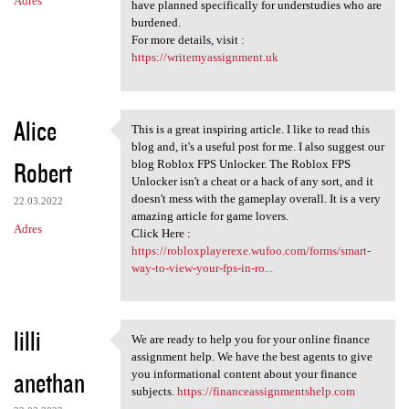
Adres
have planned specifically for understudies who are
burdened.
For more details, visit :
https://writemyassignment.uk
Alice
This is a great inspiring article. I like to read this
This is a great inspiring
blog and, it's a useful post for me. I also suggest our
Robert
blog Roblox FPS Unlocker. The Roblox FPS
Unlocker isn't a cheat or a hack of any sort, and it
doesn't mess with the gameplay overall. It is a very
22.03.2022
amazing article for game lovers.
Adres
Click Here :
https://robloxplayerexe.wufoo.com/forms/smart-
way-to-view-your-fps-in-ro...
lilli
We are ready to help you for your online finance
We are ready to help you for
assignment help. We have the best agents to give
anethan
you informational content about your finance
subjects.
https://financeassignmentshelp.com