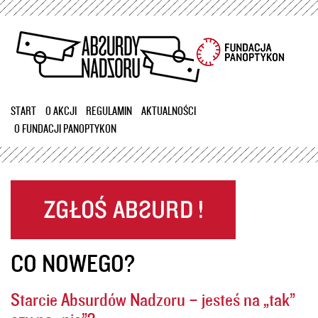
Przejdź
do
treści
START
O AKCJI
REGULAMIN
AKTUALNOŚCI
O FUNDACJI PANOPTYKON
CO NOWEGO?
Starcie Absurdów Nadzoru – jesteś na „tak”