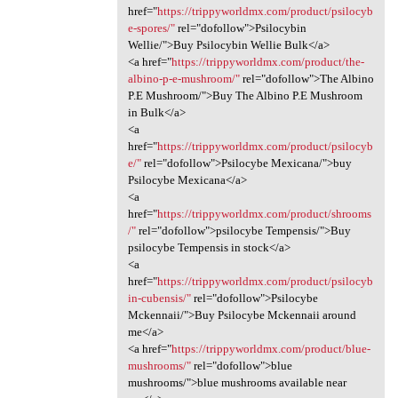
href="
https://trippyworldmx.com/product/psilocyb
e-spores/"
rel="dofollow">Psilocybin
Wellie/">Buy Psilocybin Wellie Bulk</a>
<a href="
https://trippyworldmx.com/product/the-
albino-p-e-mushroom/"
rel="dofollow">The Albino
P.E Mushroom/">Buy The Albino P.E Mushroom
in Bulk</a>
<a
href="
https://trippyworldmx.com/product/psilocyb
e/"
rel="dofollow">Psilocybe Mexicana/">buy
Psilocybe Mexicana</a>
<a
href="
https://trippyworldmx.com/product/shrooms
/"
rel="dofollow">psilocybe Tempensis/">Buy
psilocybe Tempensis in stock</a>
<a
href="
https://trippyworldmx.com/product/psilocyb
in-cubensis/"
rel="dofollow">Psilocybe
Mckennaii/">Buy Psilocybe Mckennaii around
me</a>
<a href="
https://trippyworldmx.com/product/blue-
mushrooms/"
rel="dofollow">blue
mushrooms/">blue mushrooms available near