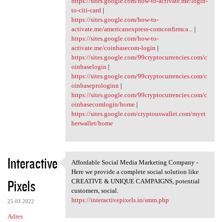
https://sites.google.com/how-to-activate.me/login-
to-citi-card
|
https://sites.google.com/how-to-
activate.me/americanexpress-comconfirmca...
|
https://sites.google.com/how-to-
activate.me/coinbasecom-login
|
https://sites.google.com/99cryptocurrencies.com/c
oinbaselogin
|
https://sites.google.com/99cryptocurrencies.com/c
oinbaseprologinn
|
https://sites.google.com/99cryptocurrencies.com/c
oinbasecomlogin/home
|
https://sites.google.com/cryptouswallet.com/myet
herwallet/home
Interactive
Affordable Social Media Marketing Company -
Affordable Social Media
Here we provide a complete social solution like
Pixels
CREATIVE & UNIQUE CAMPAIGNS, potential
customers, social.
https://interactivepixels.in/smm.php
25.03.2022
Adres