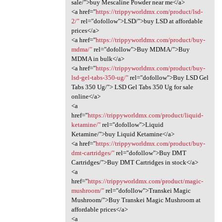
sale/">buy Mescaline Powder near me</a>
<a href="
https://trippyworldmx.com/product/lsd-
2/"
rel="dofollow">LSD/">buy LSD at affordable
prices</a>
<a href="
https://trippyworldmx.com/product/buy-
mdma/"
rel="dofollow">Buy MDMA/">Buy
MDMA in bulk</a>
<a href="
https://trippyworldmx.com/product/buy-
lsd-gel-tabs-350-ug/"
rel="dofollow">Buy LSD Gel
Tabs 350 Ug/"> LSD Gel Tabs 350 Ug for sale
online</a>
<a
href="
https://trippyworldmx.com/product/liquid-
ketamine/"
rel="dofollow">Liquid
Ketamine/">buy Liquid Ketamine</a>
<a href="
https://trippyworldmx.com/product/buy-
dmt-cartridges/"
rel="dofollow">Buy DMT
Cartridges/">Buy DMT Cartridges in stock</a>
<a
href="
https://trippyworldmx.com/product/magic-
mushroom/"
rel="dofollow">Transkei Magic
Mushroom/">Buy Transkei Magic Mushroom at
affordable prices</a>
<a