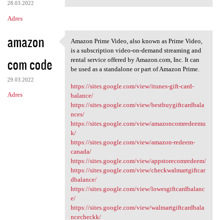
28.03.2022
Adres
amazon
Amazon Prime Video, also known as Prime Video,
Amazon Prime Video, also
is a subscription video-on-demand streaming and
com code
rental service offered by Amazon.com, Inc. It can
be used as a standalone or part of Amazon Prime.
29.03.2022
https://sites.google.com/view/itunes-gift-card-
Adres
balance/
https://sites.google.com/view/bestbuygiftcardbala
nces/
https://sites.google.com/view/amazoncomredeemu
k/
https://sites.google.com/view/amazon-redeem-
canada/
https://sites.google.com/view/appstorecomredeem/
https://sites.google.com/view/checkwalmartgiftcar
dbalance/
https://sites.google.com/view/lowesgiftcardbalanc
e/
https://sites.google.com/view/walmartgiftcardbala
ncecheckk/