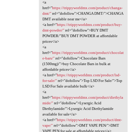
<a
href="
https://trippyworldmx.com/product/changa-
dmt/"
rel="dofollow">CHANGA DMT/">CHANGA
DMT available near me</a>
<a href="
https://trippyworldmx.com/product/buy-
dmt-powder/"
rel="dofollow">BUY DMT
POWDER/”BUY DMT POWDER at affortdable
prices</a>
<a
href="
https://trippyworldmx.com/product/chocolat
e-bars/"
rel="dofollow">Chocolate Bars
(1500mg)/">buy Chocolate Bars in bulk at
affordable prices</a>
<a href="
https://trippyworldmx.com/product/lsd-
for-sale/"
rel="dofollow">Top LSD For Sale/">Top
LSD For Sale available bulk</a>
<a
href="
https://trippyworldmx.com/product/diethyla
mide/"
rel="dofollow">Lysergic Acid
Diethylamide/">Lysergic Acid Diethylamide
available for sale</a>
<a href="
https://trippyworldmx.com/product/dmt-
vape/"
rel="dofollow">DMT VAPE PEN/">DMT
VAPE PEN for sale at affortdable prices</a>