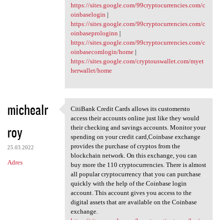
https://sites.google.com/99cryptocurrencies.com/c
oinbaselogin
|
https://sites.google.com/99cryptocurrencies.com/c
oinbaseprologinn
|
https://sites.google.com/99cryptocurrencies.com/c
oinbasecomlogin/home
|
https://sites.google.com/cryptouswallet.com/myet
herwallet/home
michealr
CitiBank Credit Cards allows its customersto
CitiBank Credit Cards allows
access their accounts online just like they would
roy
their checking and savings accounts. Monitor your
spending on your credit card,Coinbase exchange
provides the purchase of cryptos from the
25.03.2022
blockchain network. On this exchange, you can
Adres
buy more the 110 cryptocurrencies. There is almost
all popular cryptocurrency that you can purchase
quickly with the help of the Coinbase login
account. This account gives you access to the
digital assets that are available on the Coinbase
exchange.