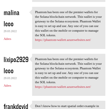
malina
Phantom has been one of the premier wallets for
Phantom has been one of the
the Solana blockchain network. This wallet is your
leoo
getaway to the Solana ecosystem. Phantom Wallet
is easy to set up and use. Any one of you can use
this wallet on the mobile or computer to manage
29.03.2022
the SOL tokens.
Adres
https://phantom-wallett.azurewebsites.net/
lixipo2929
Phantom has been one of the premier wallets for
Phantom has been one of the
the Solana blockchain network. This wallet is your
leoo
getaway to the Solana ecosystem. Phantom Wallet
is easy to set up and use. Any one of you can use
this wallet on the mobile or computer to manage
29.03.2022
the SOL tokens.
Adres
https://phantom-wallett.azurewebsites.net/
frankdevid
Don’t know how to start spatial order example in