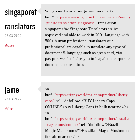
singaporet
Singapore Translators get you service <a
Singapore Translators get you
href="
https://www.singaporetranslators.com/notary
ranslators
-public-translation-singapore...
translation
singapore</a> Singapore Translators are ica
approved and able to work in 200+ language with
26.03.2022
500+ human professional translators our
Adres
professional are capable to translate any type of
document & language such as green card, visa,
passport we also helps you in leagal and corporate
documents translations
jame
<a
<a href="https:/
href="
https://trippyworldmx.com/product/liberty-
27.03.2022
caps/"
rel="dofollow">BUY Liberty Caps
ONLINE/">buy Liberty Caps in bulk near me</a>
Adres
<a
href="
https://trippyworldmx.com/product/brazilian
-magic-mushrooms/"
rel="dofollow">Brazilian
Magic Mushrooms/">Brazilian Magic Mushrooms
for sale near me</a>