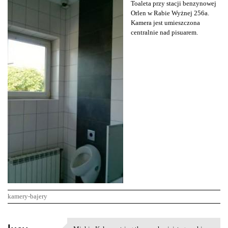
Toaleta przy stacji benzynowej
Orlen w Rabie Wyżnej 256a.
Kamera jest umieszczona
centralnie nad pisuarem.
kamery-bajery
K