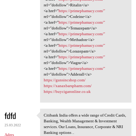
rel="dofollow">Ritalin</a>
<a href="
https://primephamacy.com/"
rel="dofollow">Codeine</a>
<a href="
https://primephamacy.com/"
rel="dofollow">Temazepam</a>
<a href="
https://primephamacy.com/"
rel="dofollow">Methadon</a>
<a href="
https://primephamacy.com/"
rel="dofollow">Lorazepam</a>
<a href="
https://primephamacy.com/"
rel="dofollow">Viagra</a>
<a href="
https://primephamacy.com/"
rel="dofollow">Adderall</a>
https://gunsincshop.com/
https://xanaxbarspharm.com/
https://buycigaronline.co.uk
fdfd
Citibank India offers a wide range of Credit Cards,
Citibank India offers a wide
Banking, Wealth Management & Investment
25.03.2022
services. Our Loans, Insurance, Corporate & NRI
Banking options ..
Adres