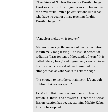
“The future of Nuclear fission is a Faustian bargain.
Faust was the mythical figure who sold his soul to
the devil for unlimited power. Nations like Japan
who have no coal or oil are reaching for this
Faustian bargain.”
[…]
“A nuclear meltdown is forever.”
Michio Kaku says the impact of nuclear radiation
is extremely long lasting. The last 10 percent of
radiation “lasts for tens of thousands of years.” It is
called “decay heat,” and it goes very slowly. Decay
heat is what is being dealt with now and it’s
stronger than anyone wants to acknowledge.
“It’s enough to melt the containment. It’s enough
to blow that reactor apart.”
Dr. Michio Kaku said the problem with Nuclear
fission is “there is no off switch.” Once the nuclear
fission reaction has begun, explains Michio Kaku,
it can’t be stopped.