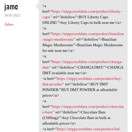
jame
<a
<a href="https:/
href="
https://trippyworldmx.com/product/liberty-
30.03.2022
caps/"
rel="dofollow">BUY Liberty Caps
ONLINE/">buy Liberty Caps in bulk near me</a>
Adres
<a
href="
https://trippyworldmx.com/product/brazilian
-magic-mushrooms/"
rel="dofollow">Brazilian
Magic Mushrooms/">Brazilian Magic Mushrooms
for sale near me</a>
<a
href="
https://trippyworldmx.com/product/changa-
dmt/"
rel="dofollow">CHANGA DMT/">CHANGA
DMT available near me</a>
<a href="
https://trippyworldmx.com/product/buy-
dmt-powder/"
rel="dofollow">BUY DMT
POWDER/”BUY DMT POWDER at affortdable
prices</a>
<a
href="
https://trippyworldmx.com/product/chocolat
e-bars/"
rel="dofollow">Chocolate Bars
(1500mg)/">buy Chocolate Bars in bulk at
affordable prices</a>
<a href="
https://trippyworldmx.com/product/lsd-