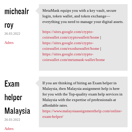
michealr
MetaMask equips you with a key vault, secure
MetaMask equips you with a
login, token wallet, and token exchange—
roy
everything you need to manage your digital assets.
https://sites.google.com/crypto-
26.03.2022
coinwallet.com/cryptowallett/home
|
Adres
https://sites.google.com/crypto-
coinwallet.com/exoduswallet/home
|
https://sites.google.com/crypto-
coinwallet.com/metamask-wallet/home
Exam
If you are thinking of hiring an Exam helper in
If you are thinking of hiring
Malaysia, then Malaysia assignment help is here
helper
for you with the Top-quality exam help services in
Malaysia with the expertise of professionals at
affordable rates.
Malaysia
https://www.malaysiaassignmenthelp.com/online-
exam-helper/
26.03.2022
Adres