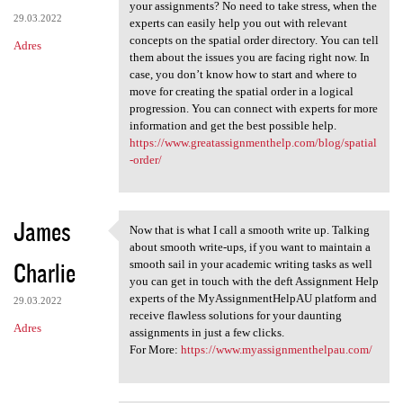
Don’t know how to start
your assignments? No need to take stress, when the
29.03.2022
experts can easily help you out with relevant
concepts on the spatial order directory. You can tell
Adres
them about the issues you are facing right now. In
case, you don’t know how to start and where to
move for creating the spatial order in a logical
progression. You can connect with experts for more
information and get the best possible help.
https://www.greatassignmenthelp.com/blog/spatial
-order/
James
Now that is what I call a smooth write up. Talking
Now that is what I call a
about smooth write-ups, if you want to maintain a
Charlie
smooth sail in your academic writing tasks as well
you can get in touch with the deft Assignment Help
experts of the MyAssignmentHelpAU platform and
29.03.2022
receive flawless solutions for your daunting
Adres
assignments in just a few clicks.
For More:
https://www.myassignmenthelpau.com/