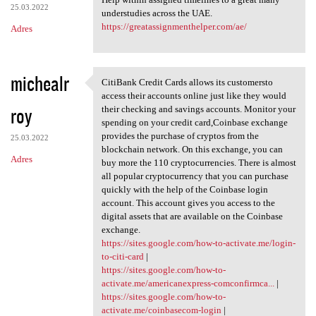
25.03.2022
understudies across the UAE.
https://greatassignmenthelper.com/ae/
Adres
michealr
CitiBank Credit Cards allows its customersto
CitiBank Credit Cards allows
access their accounts online just like they would
roy
their checking and savings accounts. Monitor your
spending on your credit card,Coinbase exchange
provides the purchase of cryptos from the
25.03.2022
blockchain network. On this exchange, you can
Adres
buy more the 110 cryptocurrencies. There is almost
all popular cryptocurrency that you can purchase
quickly with the help of the Coinbase login
account. This account gives you access to the
digital assets that are available on the Coinbase
exchange.
https://sites.google.com/how-to-activate.me/login-
to-citi-card
|
https://sites.google.com/how-to-
activate.me/americanexpress-comconfirmca...
|
https://sites.google.com/how-to-
activate.me/coinbasecom-login
|