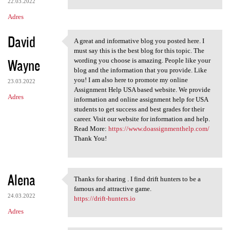
22.03.2022
Adres
David
A great and informative blog you posted here. I
A great and informative blog
must say this is the best blog for this topic. The
Wayne
wording you choose is amazing. People like your
blog and the information that you provide. Like
you! I am also here to promote my online
23.03.2022
Assignment Help USA based website. We provide
Adres
information and online assignment help for USA
students to get success and best grades for their
career. Visit our website for information and help.
Read More:
https://www.doassignmenthelp.com/
Thank You!
Alena
Thanks for sharing . I find drift hunters to be a
Thanks for sharing . I find
famous and attractive game.
24.03.2022
https://drift-hunters.io
Adres