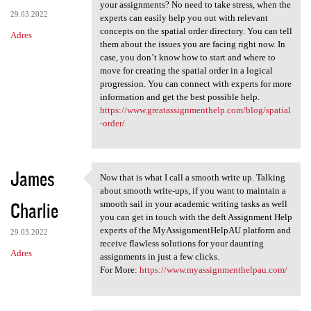
Don’t know how to start
your assignments? No need to take stress, when the
29.03.2022
experts can easily help you out with relevant
concepts on the spatial order directory. You can tell
Adres
them about the issues you are facing right now. In
case, you don’t know how to start and where to
move for creating the spatial order in a logical
progression. You can connect with experts for more
information and get the best possible help.
https://www.greatassignmenthelp.com/blog/spatial
-order/
James
Now that is what I call a smooth write up. Talking
Now that is what I call a
about smooth write-ups, if you want to maintain a
Charlie
smooth sail in your academic writing tasks as well
you can get in touch with the deft Assignment Help
experts of the MyAssignmentHelpAU platform and
29.03.2022
receive flawless solutions for your daunting
Adres
assignments in just a few clicks.
For More:
https://www.myassignmenthelpau.com/