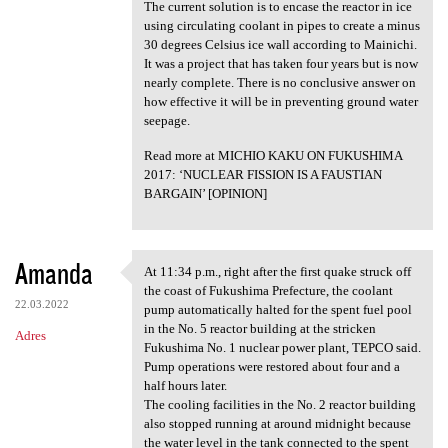
The current solution is to encase the reactor in ice
using circulating coolant in pipes to create a minus
30 degrees Celsius ice wall according to Mainichi.
It was a project that has taken four years but is now
nearly complete. There is no conclusive answer on
how effective it will be in preventing ground water
seepage.
Read more at MICHIO KAKU ON FUKUSHIMA
2017: ‘NUCLEAR FISSION IS A FAUSTIAN
BARGAIN’ [OPINION]
Amanda
At 11:34 p.m., right after the first quake struck off
At 11:34 p.m., right after
the coast of Fukushima Prefecture, the coolant
22.03.2022
pump automatically halted for the spent fuel pool
in the No. 5 reactor building at the stricken
Adres
Fukushima No. 1 nuclear power plant, TEPCO said.
Pump operations were restored about four and a
half hours later.
The cooling facilities in the No. 2 reactor building
also stopped running at around midnight because
the water level in the tank connected to the spent