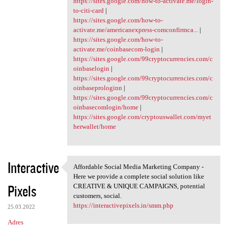
https://sites.google.com/how-to-activate.me/login-
to-citi-card
|
https://sites.google.com/how-to-
activate.me/americanexpress-comconfirmca...
|
https://sites.google.com/how-to-
activate.me/coinbasecom-login
|
https://sites.google.com/99cryptocurrencies.com/c
oinbaselogin
|
https://sites.google.com/99cryptocurrencies.com/c
oinbaseprologinn
|
https://sites.google.com/99cryptocurrencies.com/c
oinbasecomlogin/home
|
https://sites.google.com/cryptouswallet.com/myet
herwallet/home
Interactive
Affordable Social Media Marketing Company -
Affordable Social Media
Here we provide a complete social solution like
Pixels
CREATIVE & UNIQUE CAMPAIGNS, potential
customers, social.
https://interactivepixels.in/smm.php
25.03.2022
Adres