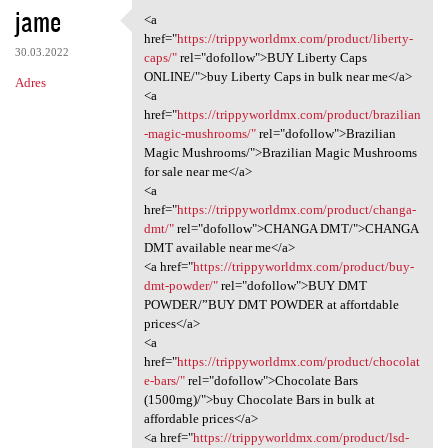
jame
<a
<a href="https:/
href="
https://trippyworldmx.com/product/liberty-
30.03.2022
caps/"
rel="dofollow">BUY Liberty Caps
ONLINE/">buy Liberty Caps in bulk near me</a>
Adres
<a
href="
https://trippyworldmx.com/product/brazilian
-magic-mushrooms/"
rel="dofollow">Brazilian
Magic Mushrooms/">Brazilian Magic Mushrooms
for sale near me</a>
<a
href="
https://trippyworldmx.com/product/changa-
dmt/"
rel="dofollow">CHANGA DMT/">CHANGA
DMT available near me</a>
<a href="
https://trippyworldmx.com/product/buy-
dmt-powder/"
rel="dofollow">BUY DMT
POWDER/”BUY DMT POWDER at affortdable
prices</a>
<a
href="
https://trippyworldmx.com/product/chocolat
e-bars/"
rel="dofollow">Chocolate Bars
(1500mg)/">buy Chocolate Bars in bulk at
affordable prices</a>
<a href="
https://trippyworldmx.com/product/lsd-