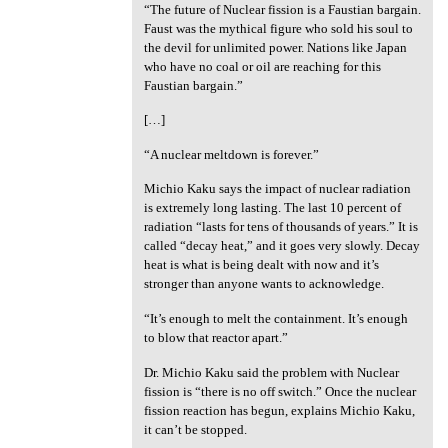
“The future of Nuclear fission is a Faustian bargain.
Faust was the mythical figure who sold his soul to
the devil for unlimited power. Nations like Japan
who have no coal or oil are reaching for this
Faustian bargain.”
[…]
“A nuclear meltdown is forever.”
Michio Kaku says the impact of nuclear radiation
is extremely long lasting. The last 10 percent of
radiation “lasts for tens of thousands of years.” It is
called “decay heat,” and it goes very slowly. Decay
heat is what is being dealt with now and it’s
stronger than anyone wants to acknowledge.
“It’s enough to melt the containment. It’s enough
to blow that reactor apart.”
Dr. Michio Kaku said the problem with Nuclear
fission is “there is no off switch.” Once the nuclear
fission reaction has begun, explains Michio Kaku,
it can’t be stopped.