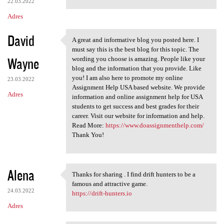
22.03.2022
Adres
David
A great and informative blog you posted here. I
A great and informative blog
must say this is the best blog for this topic. The
Wayne
wording you choose is amazing. People like your
blog and the information that you provide. Like
you! I am also here to promote my online
23.03.2022
Assignment Help USA based website. We provide
Adres
information and online assignment help for USA
students to get success and best grades for their
career. Visit our website for information and help.
Read More:
https://www.doassignmenthelp.com/
Thank You!
Alena
Thanks for sharing . I find drift hunters to be a
Thanks for sharing . I find
famous and attractive game.
24.03.2022
https://drift-hunters.io
Adres