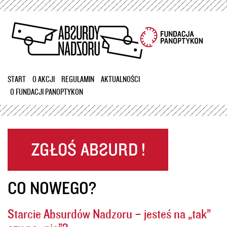
Przejdź
do
treści
START
O AKCJI
REGULAMIN
AKTUALNOŚCI
O FUNDACJI PANOPTYKON
CO NOWEGO?
Starcie Absurdów Nadzoru – jesteś na „tak”