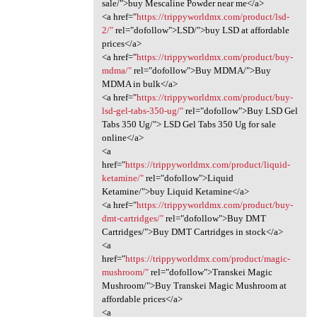
sale/">buy Mescaline Powder near me</a>
<a href="
https://trippyworldmx.com/product/lsd-
2/"
rel="dofollow">LSD/">buy LSD at affordable
prices</a>
<a href="
https://trippyworldmx.com/product/buy-
mdma/"
rel="dofollow">Buy MDMA/">Buy
MDMA in bulk</a>
<a href="
https://trippyworldmx.com/product/buy-
lsd-gel-tabs-350-ug/"
rel="dofollow">Buy LSD Gel
Tabs 350 Ug/"> LSD Gel Tabs 350 Ug for sale
online</a>
<a
href="
https://trippyworldmx.com/product/liquid-
ketamine/"
rel="dofollow">Liquid
Ketamine/">buy Liquid Ketamine</a>
<a href="
https://trippyworldmx.com/product/buy-
dmt-cartridges/"
rel="dofollow">Buy DMT
Cartridges/">Buy DMT Cartridges in stock</a>
<a
href="
https://trippyworldmx.com/product/magic-
mushroom/"
rel="dofollow">Transkei Magic
Mushroom/">Buy Transkei Magic Mushroom at
affordable prices</a>
<a