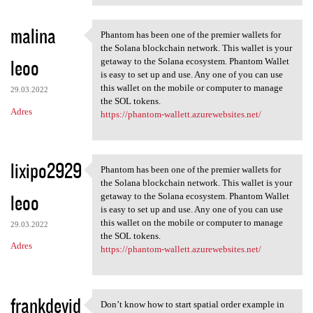
malina
Phantom has been one of the premier wallets for
Phantom has been one of the
the Solana blockchain network. This wallet is your
leoo
getaway to the Solana ecosystem. Phantom Wallet
is easy to set up and use. Any one of you can use
this wallet on the mobile or computer to manage
29.03.2022
the SOL tokens.
Adres
https://phantom-wallett.azurewebsites.net/
lixipo2929
Phantom has been one of the premier wallets for
Phantom has been one of the
the Solana blockchain network. This wallet is your
leoo
getaway to the Solana ecosystem. Phantom Wallet
is easy to set up and use. Any one of you can use
this wallet on the mobile or computer to manage
29.03.2022
the SOL tokens.
Adres
https://phantom-wallett.azurewebsites.net/
frankdevid
Don’t know how to start spatial order example in