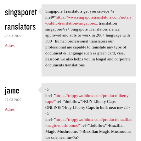
singaporet
Singapore Translators get you service <a
Singapore Translators get you
href="
https://www.singaporetranslators.com/notary
ranslators
-public-translation-singapore...
translation
singapore</a> Singapore Translators are ica
approved and able to work in 200+ language with
26.03.2022
500+ human professional translators our
Adres
professional are capable to translate any type of
document & language such as green card, visa,
passport we also helps you in leagal and corporate
documents translations
jame
<a
<a href="https:/
href="
https://trippyworldmx.com/product/liberty-
27.03.2022
caps/"
rel="dofollow">BUY Liberty Caps
ONLINE/">buy Liberty Caps in bulk near me</a>
Adres
<a
href="
https://trippyworldmx.com/product/brazilian
-magic-mushrooms/"
rel="dofollow">Brazilian
Magic Mushrooms/">Brazilian Magic Mushrooms
for sale near me</a>