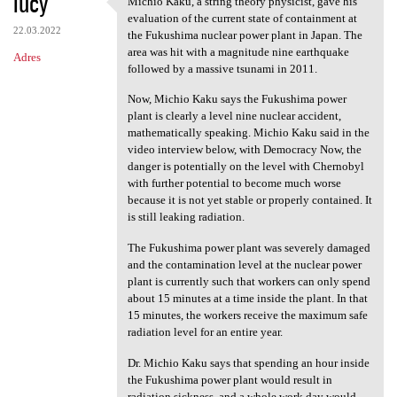
lucy
Michio Kaku, a string theory physicist, gave his
Michio Kaku, a string theory
o
evaluation of the current state of containment at
22.03.2022
m
the Fukushima nuclear power plant in Japan. The
area was hit with a magnitude nine earthquake
Adres
e
followed by a massive tsunami in 2011.
n
Now, Michio Kaku says the Fukushima power
t
plant is clearly a level nine nuclear accident,
mathematically speaking. Michio Kaku said in the
a
video interview below, with Democracy Now, the
r
danger is potentially on the level with Chernobyl
with further potential to become much worse
z
because it is not yet stable or properly contained. It
e
is still leaking radiation.
The Fukushima power plant was severely damaged
and the contamination level at the nuclear power
plant is currently such that workers can only spend
about 15 minutes at a time inside the plant. In that
15 minutes, the workers receive the maximum safe
radiation level for an entire year.
Dr. Michio Kaku says that spending an hour inside
the Fukushima power plant would result in
radiation sickness, and a whole work day would