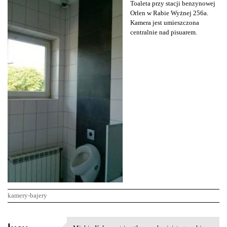
Toaleta przy stacji benzynowej
Orlen w Rabie Wyżnej 256a.
Kamera jest umieszczona
centralnie nad pisuarem.
kamery-bajery
K