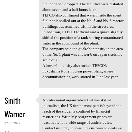
fuel pool had dropped. The facilities were restarted
about seven and a half hours later.
TEPCO also confirmed that water inside the spent
fuel pools spilled out at the No. 5 and No. 6 reactor
buildings but remained within the structures.
In addition, a TEPCO official said a quake slightly
shifted the position of a tank storing contaminated
water in the compound of the plant.
The company said the quake’s intensity in the area
of the No. 1 plant was a lower 6 on Japan’s seismic
scale of 7.
A lower 6 intensity also rocked TEPCO’s
Fukushima No. 2 nuclear power plant, where
decommissioning work started in June last year.
Smith
A professional organization that has skilled
A professional organization
journalists, the UK for the most part is beyond the
Warner
reach of the students confined by financial
restrictions. Write My Assignment prices are
reasonable for a wide range of understudies.
22.03.2022
Contact us today to avail the customized deals we