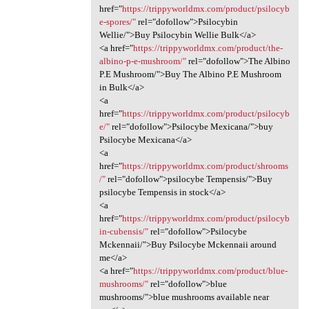
href="
https://trippyworldmx.com/product/psilocyb
e-spores/"
rel="dofollow">Psilocybin
Wellie/">Buy Psilocybin Wellie Bulk</a>
<a href="
https://trippyworldmx.com/product/the-
albino-p-e-mushroom/"
rel="dofollow">The Albino
P.E Mushroom/">Buy The Albino P.E Mushroom
in Bulk</a>
<a
href="
https://trippyworldmx.com/product/psilocyb
e/"
rel="dofollow">Psilocybe Mexicana/">buy
Psilocybe Mexicana</a>
<a
href="
https://trippyworldmx.com/product/shrooms
/"
rel="dofollow">psilocybe Tempensis/">Buy
psilocybe Tempensis in stock</a>
<a
href="
https://trippyworldmx.com/product/psilocyb
in-cubensis/"
rel="dofollow">Psilocybe
Mckennaii/">Buy Psilocybe Mckennaii around
me</a>
<a href="
https://trippyworldmx.com/product/blue-
mushrooms/"
rel="dofollow">blue
mushrooms/">blue mushrooms available near