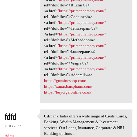
rel="dofollow">Ritalin</a>
<a href="
https://primephamacy.com/"
rel="dofollow">Codeine</a>
<a href="
https://primephamacy.com/"
rel="dofollow">Temazepam</a>
<a href="
https://primephamacy.com/"
rel="dofollow">Methadon</a>
<a href="
https://primephamacy.com/"
rel="dofollow">Lorazepam</a>
<a href="
https://primephamacy.com/"
rel="dofollow">Viagra</a>
<a href="
https://primephamacy.com/"
rel="dofollow">Adderall</a>
https://gunsincshop.com/
https://xanaxbarspharm.com/
https://buycigaronline.co.uk
fdfd
Citibank India offers a wide range of Credit Cards,
Citibank India offers a wide
Banking, Wealth Management & Investment
25.03.2022
services. Our Loans, Insurance, Corporate & NRI
Banking options ..
Adres