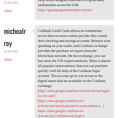
25.03.2022
understudies across the UAE.
https://greatassignmenthelper.com/ae/
Adres
michealr
CitiBank Credit Cards allows its customersto
CitiBank Credit Cards allows
access their accounts online just like they would
roy
their checking and savings accounts. Monitor your
spending on your credit card,Coinbase exchange
provides the purchase of cryptos from the
25.03.2022
blockchain network. On this exchange, you can
Adres
buy more the 110 cryptocurrencies. There is almost
all popular cryptocurrency that you can purchase
quickly with the help of the Coinbase login
account. This account gives you access to the
digital assets that are available on the Coinbase
exchange.
https://sites.google.com/how-to-activate.me/login-
to-citi-card
|
https://sites.google.com/how-to-
activate.me/americanexpress-comconfirmca...
|
https://sites.google.com/how-to-
activate.me/coinbasecom-login
|