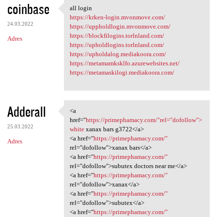
coinbase
all login
all login
https://krken-login.mvonmove.com/
24.03.2022
https://uppholdlogin.mvonmove.com/
https://blockfilogins.torlnland.com/
Adres
https://upholdlogins.torlnland.com/
https://upholdalog.mediakoora.com/
https://metamamksklfo.azurewebsites.net/
https://metamaskilogi.mediakoora.com/
Adderall
<a
<a href="https://primephamacy
href="
https://primephamacy.com/"rel="dofollow">
25.03.2022
white
xanax bars g3722</a>
<a href="
https://primephamacy.com/"
Adres
rel="dofollow">xanax bars</a>
<a href="
https://primephamacy.com/"
rel="dofollow">subutex doctors near me</a>
<a href="
https://primephamacy.com/"
rel="dofollow">xanax</a>
<a href="
https://primephamacy.com/"
rel="dofollow">subutex</a>
<a href="
https://primephamacy.com/"