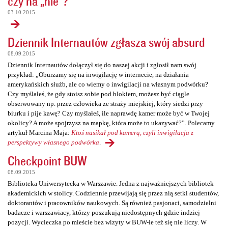
czy na „nie”?
03.10.2015
Dziennik Internautów zgłasza swój absurd
08.09.2015
Dziennik Internautów dołączył się do naszej akcji i zgłosił nam swój
przykład: „Oburzamy się na inwigilację w internecie, na działania
amerykańskich służb, ale co wiemy o inwigilacji na własnym podwórku?
Czy myślałeś, że gdy stoisz sobie pod blokiem, możesz być ciągle
obserwowany np. przez człowieka ze straży miejskiej, który siedzi przy
biurku i pije kawę? Czy myślałeś, ile naprawdę kamer może być w Twojej
okolicy? A może spojrzysz na mapkę, która może to ukazywać?”. Polecamy
artykuł Marcina Maja:
Ktoś nasikał pod kamerą, czyli inwigilacja z
perspektywy własnego podwórka
.
Checkpoint BUW
08.09.2015
Biblioteka Uniwersytecka w Warszawie. Jedna z najważniejszych bibliotek
akademickich w stolicy. Codziennie przewijają się przez nią setki studentów,
doktorantów i pracowników naukowych. Są również pasjonaci, samodzielni
badacze i warszawiacy, którzy poszukują niedostępnych gdzie indziej
pozycji. Wycieczka po mieście bez wizyty w BUW-ie też się nie liczy. W