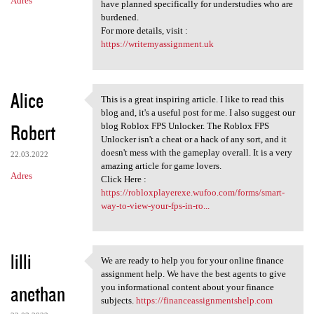
Adres
have planned specifically for understudies who are
burdened.
For more details, visit :
https://writemyassignment.uk
Alice
This is a great inspiring article. I like to read this
This is a great inspiring
blog and, it's a useful post for me. I also suggest our
Robert
blog Roblox FPS Unlocker. The Roblox FPS
Unlocker isn't a cheat or a hack of any sort, and it
doesn't mess with the gameplay overall. It is a very
22.03.2022
amazing article for game lovers.
Adres
Click Here :
https://robloxplayerexe.wufoo.com/forms/smart-
way-to-view-your-fps-in-ro...
lilli
We are ready to help you for your online finance
We are ready to help you for
assignment help. We have the best agents to give
anethan
you informational content about your finance
subjects.
https://financeassignmentshelp.com