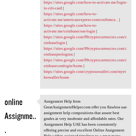
https://sites.google.com/how-to-activate.me/login-
to-citi-card
|
https://sites.google.com/how-to-
activate.me/americanexpress-comconfirmca...
|
https://sites.google.com/how-to-
activate.me/coinbasecom-login
|
https://sites.google.com/99cryptocurrencies.com/c
oinbaselogin
|
https://sites.google.com/99cryptocurrencies.com/c
oinbaseprologinn
|
https://sites.google.com/99cryptocurrencies.com/c
oinbasecomlogin/home
|
https://sites.google.com/cryptouswallet.com/myet
herwallet/home
online
Assignment Help from
Assignment Help from
GreatAssignmentHelper.com offer you flawless uae
Assignme..
assignment help compositions that assure best
grades at very moderate and affordable rates. Our
Assignment Help UAE has been consistently
.
offering precise and excellent Online Assignment
Help within assigned timelines to a great many