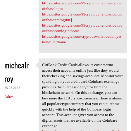
https://sites.google.com/99cryptocurrencies.com/c
oinbaselogin
|
https://sites.google.com/99cryptocurrencies.com/c
oinbaseprologinn
|
https://sites.google.com/99cryptocurrencies.com/c
oinbasecomlogin/home
|
https://sites.google.com/cryptouswallet.com/myet
herwallet/home
michealr
CitiBank Credit Cards allows its customersto
CitiBank Credit Cards allows
access their accounts online just like they would
roy
their checking and savings accounts. Monitor your
spending on your credit card,Coinbase exchange
provides the purchase of cryptos from the
25.03.2022
blockchain network. On this exchange, you can
Adres
buy more the 110 cryptocurrencies. There is almost
all popular cryptocurrency that you can purchase
quickly with the help of the Coinbase login
account. This account gives you access to the
digital assets that are available on the Coinbase
exchange.