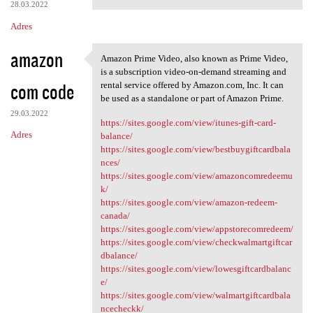
28.03.2022
Adres
amazon
Amazon Prime Video, also known as Prime Video,
Amazon Prime Video, also
is a subscription video-on-demand streaming and
com code
rental service offered by Amazon.com, Inc. It can
be used as a standalone or part of Amazon Prime.
29.03.2022
https://sites.google.com/view/itunes-gift-card-
Adres
balance/
https://sites.google.com/view/bestbuygiftcardbala
nces/
https://sites.google.com/view/amazoncomredeemu
k/
https://sites.google.com/view/amazon-redeem-
canada/
https://sites.google.com/view/appstorecomredeem/
https://sites.google.com/view/checkwalmartgiftcar
dbalance/
https://sites.google.com/view/lowesgiftcardbalanc
e/
https://sites.google.com/view/walmartgiftcardbala
ncecheckk/