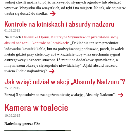
wolnej chwili można tu pójść na kawę, do słynnych ogrodów lub obejrzeć
wystawę. Wszystko dla wszystkich, od ręki i na miejscu. No tak, ale najpierw
trzeba się dostać do środka.
Kontrole na lotniskach i absurdy nadzoru
01.09.2015
Na łamach
Dziennika Opinii, Katarzyna Szymielewicz przedstawia swój
absurd nadzoru – kontrole na lotniskach
: „Dokładnie ten sam przedmiot –
ładowarka, kawałek kabla, but na podwyższonej podeszwie, pasek, kawałek
metalu gdzieś przy ciele, czy coś w kształcie tuby – raz uruchamia sygnał
ostrzegawczy i oznacza stracone 15 minut na dodatkowe sprawdzenie, a
innym razem okazuje się zupełnie niewidzialny”. A jaki absurd nadzoru
uwiera Ciebie najbardziej?
Jak wziąć udział w akcji „Absurdy Nadzoru"?
25.08.2015
Poznaj 5 sposobów na zaangażowanie się w akcję „Absurdy Nadzoru".
Kamera w toalecie
10.09.2015
Nadesłany przez:
F.Sz