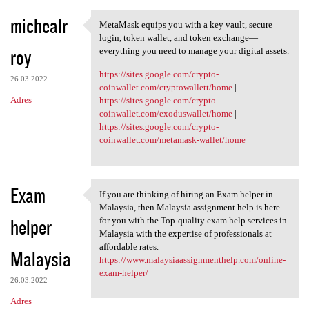
michealr
MetaMask equips you with a key vault, secure
MetaMask equips you with a
login, token wallet, and token exchange—
roy
everything you need to manage your digital assets.
https://sites.google.com/crypto-
26.03.2022
coinwallet.com/cryptowallett/home
|
Adres
https://sites.google.com/crypto-
coinwallet.com/exoduswallet/home
|
https://sites.google.com/crypto-
coinwallet.com/metamask-wallet/home
Exam
If you are thinking of hiring an Exam helper in
If you are thinking of hiring
Malaysia, then Malaysia assignment help is here
helper
for you with the Top-quality exam help services in
Malaysia with the expertise of professionals at
affordable rates.
Malaysia
https://www.malaysiaassignmenthelp.com/online-
exam-helper/
26.03.2022
Adres