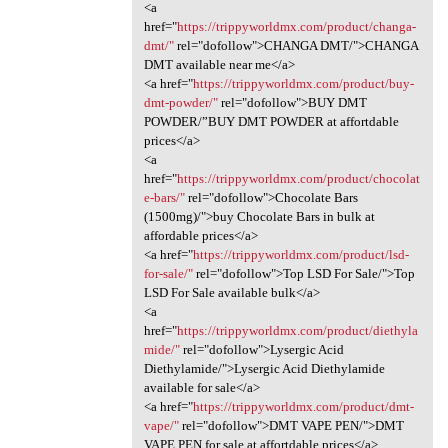
<a
href="
https://trippyworldmx.com/product/changa-
dmt/"
rel="dofollow">CHANGA DMT/">CHANGA
DMT available near me</a>
<a href="
https://trippyworldmx.com/product/buy-
dmt-powder/"
rel="dofollow">BUY DMT
POWDER/”BUY DMT POWDER at affortdable
prices</a>
<a
href="
https://trippyworldmx.com/product/chocolat
e-bars/"
rel="dofollow">Chocolate Bars
(1500mg)/">buy Chocolate Bars in bulk at
affordable prices</a>
<a href="
https://trippyworldmx.com/product/lsd-
for-sale/"
rel="dofollow">Top LSD For Sale/">Top
LSD For Sale available bulk</a>
<a
href="
https://trippyworldmx.com/product/diethyla
mide/"
rel="dofollow">Lysergic Acid
Diethylamide/">Lysergic Acid Diethylamide
available for sale</a>
<a href="
https://trippyworldmx.com/product/dmt-
vape/"
rel="dofollow">DMT VAPE PEN/">DMT
VAPE PEN for sale at affortdable prices</a>