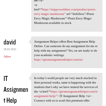
me</a>
<a
href="
https://trippyworldmx.com/product/penis-
envy-magic-mushroom/"
rel="dofollow">Penis
Envy Magic Mushroom/">Penis Envy Magic
Mushroom available in stock
david
Assignment Helper offers Best Assignment Help
Assignment Helper offers Best
Online. Can someone do my assignment for me or
28.03.2022
help with my assignment? Yes, we are ready to do
your academic writings.
Adres
https://greatassignmenthelper.com/au/
IT
In today’s world people are very much stucked in
In today’s world people are
their personal works, same is happening with the
Assignmen
students that’s why we have strated the services of
the <a href="
https://greatassignmenthelper.com/it-
assignment-help/">
IT Assignment Help </a> .
t Help
Connect with us to avail this premium offer.