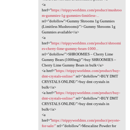
<a
href="
https://trippyworldmx.com/product/mushroo
m-gummies-1g-gummies-limitless-...
rel="dofollow">Gummy Shrooms 1g Gummies
(Limitless Mushrooms)/"> Gummy Shrooms 1g
Gummies available</a>
<a
href="
https://trippyworldmx.com/product/shroomi
es-cherry-lime-gummy-bears-1000...
rel="dofollow/">SHROOMIES – Cherry Lime
Gummy Bears (1000mg)/">buy SHROOMIES –
Cherry Lime Gummy Bears in bulk</a>
<a href="
https://trippyworldmx.com/product/buy-
dmt-crystals-online/"
rel="dofollow">BUY DMT
CRYSTALS ONLINE/">buy dmt crystals in
bulk</a>
<a href="
https://trippyworldmx.com/product/buy-
dmt-crystals-online/"
rel="dofollow">BUY DMT
CRYSTALS ONLINE/">buy dmt crystals in
bulk</a>
<a
href="
https://trippyworldmx.com/product/peyote-
for-sale/"
rel="dofollow">Mescaline Powder for