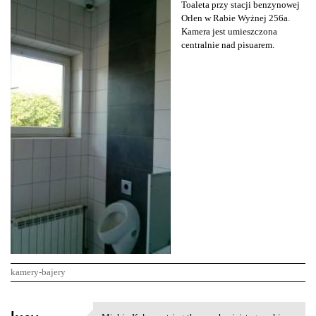
Toaleta przy stacji benzynowej
Orlen w Rabie Wyżnej 256a.
Kamera jest umieszczona
centralnie nad pisuarem.
kamery-bajery
K