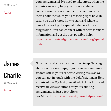
Don’t know how to start
your assignments? No need to take stress, when the
29.03.2022
experts can easily help you out with relevant
concepts on the spatial order directory. You can tell
Adres
them about the issues you are facing right now. In
case, you don’t know how to start and where to
move for creating the spatial order in a logical
progression. You can connect with experts for more
information and get the best possible help.
https://www.greatassignmenthelp.com/blog/spatial
-order/
James
Now that is what I call a smooth write up. Talking
Now that is what I call a
about smooth write-ups, if you want to maintain a
Charlie
smooth sail in your academic writing tasks as well
you can get in touch with the deft Assignment Help
experts of the MyAssignmentHelpAU platform and
29.03.2022
receive flawless solutions for your daunting
Adres
assignments in just a few clicks.
For More:
https://www.myassignmenthelpau.com/