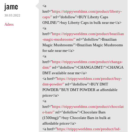
jame
<a
<a href="https:/
href="
https://trippyworldmx.com/product/liberty-
30.03.2022
caps/"
rel="dofollow">BUY Liberty Caps
ONLINE/">buy Liberty Caps in bulk near me</a>
Adres
<a
href="
https://trippyworldmx.com/product/brazilian
-magic-mushrooms/"
rel="dofollow">Brazilian
Magic Mushrooms/">Brazilian Magic Mushrooms
for sale near me</a>
<a
href="
https://trippyworldmx.com/product/changa-
dmt/"
rel="dofollow">CHANGA DMT/">CHANGA
DMT available near me</a>
<a href="
https://trippyworldmx.com/product/buy-
dmt-powder/"
rel="dofollow">BUY DMT
POWDER/”BUY DMT POWDER at affortdable
prices</a>
<a
href="
https://trippyworldmx.com/product/chocolat
e-bars/"
rel="dofollow">Chocolate Bars
(1500mg)/">buy Chocolate Bars in bulk at
affordable prices</a>
<a href="
https://trippyworldmx.com/product/lsd-