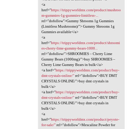
<a
href="
https://trippyworldmx.com/product/mushroo
m-gummies-1g-gummies-limitless-...
rel="dofollow">Gummy Shrooms 1g Gummies
(Limitless Mushrooms)/"> Gummy Shrooms 1g
Gummies available</a>
<a
href="
https://trippyworldmx.com/product/shroomi
es-cherry-lime-gummy-bears-1000...
rel="dofollow/">SHROOMIES – Cherry Lime
Gummy Bears (1000mg)/">buy SHROOMIES –
Cherry Lime Gummy Bears in bulk</a>
<a href="
https://trippyworldmx.com/product/buy-
dmt-crystals-online/"
rel="dofollow">BUY DMT
CRYSTALS ONLINE/">buy dmt crystals in
bulk</a>
<a href="
https://trippyworldmx.com/product/buy-
dmt-crystals-online/"
rel="dofollow">BUY DMT
CRYSTALS ONLINE/">buy dmt crystals in
bulk</a>
<a
href="
https://trippyworldmx.com/product/peyote-
for-sale/"
rel="dofollow">Mescaline Powder for