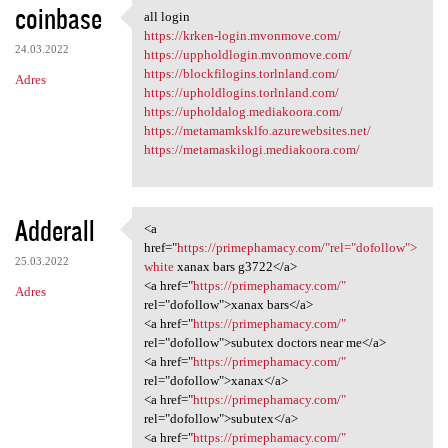
coinbase
all login
all login
https://krken-login.mvonmove.com/
24.03.2022
https://uppholdlogin.mvonmove.com/
https://blockfilogins.torlnland.com/
Adres
https://upholdlogins.torlnland.com/
https://upholdalog.mediakoora.com/
https://metamamksklfo.azurewebsites.net/
https://metamaskilogi.mediakoora.com/
Adderall
<a
<a href="https://primephamacy
href="
https://primephamacy.com/"rel="dofollow">
25.03.2022
white
xanax bars g3722</a>
<a href="
https://primephamacy.com/"
Adres
rel="dofollow">xanax bars</a>
<a href="
https://primephamacy.com/"
rel="dofollow">subutex doctors near me</a>
<a href="
https://primephamacy.com/"
rel="dofollow">xanax</a>
<a href="
https://primephamacy.com/"
rel="dofollow">subutex</a>
<a href="
https://primephamacy.com/"