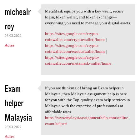
michealr
MetaMask equips you with a key vault, secure
MetaMask equips you with a
login, token wallet, and token exchange—
roy
everything you need to manage your digital assets.
https://sites.google.com/crypto-
26.03.2022
coinwallet.com/cryptowallett/home
|
Adres
https://sites.google.com/crypto-
coinwallet.com/exoduswallet/home
|
https://sites.google.com/crypto-
coinwallet.com/metamask-wallet/home
Exam
If you are thinking of hiring an Exam helper in
If you are thinking of hiring
Malaysia, then Malaysia assignment help is here
helper
for you with the Top-quality exam help services in
Malaysia with the expertise of professionals at
affordable rates.
Malaysia
https://www.malaysiaassignmenthelp.com/online-
exam-helper/
26.03.2022
Adres