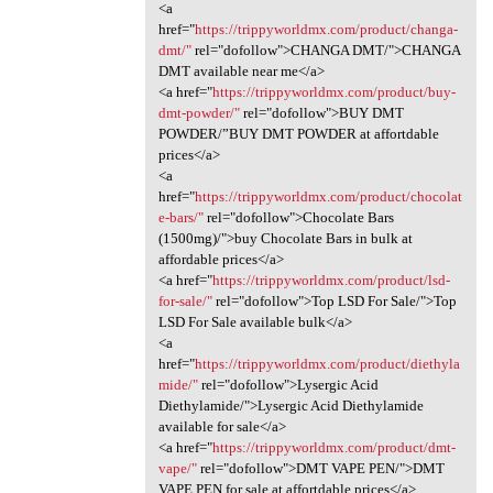
<a
href="
https://trippyworldmx.com/product/changa-
dmt/"
rel="dofollow">CHANGA DMT/">CHANGA
DMT available near me</a>
<a href="
https://trippyworldmx.com/product/buy-
dmt-powder/"
rel="dofollow">BUY DMT
POWDER/”BUY DMT POWDER at affortdable
prices</a>
<a
href="
https://trippyworldmx.com/product/chocolat
e-bars/"
rel="dofollow">Chocolate Bars
(1500mg)/">buy Chocolate Bars in bulk at
affordable prices</a>
<a href="
https://trippyworldmx.com/product/lsd-
for-sale/"
rel="dofollow">Top LSD For Sale/">Top
LSD For Sale available bulk</a>
<a
href="
https://trippyworldmx.com/product/diethyla
mide/"
rel="dofollow">Lysergic Acid
Diethylamide/">Lysergic Acid Diethylamide
available for sale</a>
<a href="
https://trippyworldmx.com/product/dmt-
vape/"
rel="dofollow">DMT VAPE PEN/">DMT
VAPE PEN for sale at affortdable prices</a>