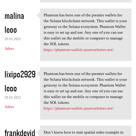
malina
Phantom has been one of the premier wallets for
Phantom has been one of the
the Solana blockchain network. This wallet is your
leoo
getaway to the Solana ecosystem. Phantom Wallet
is easy to set up and use. Any one of you can use
this wallet on the mobile or computer to manage
29.03.2022
the SOL tokens.
Adres
https://phantom-wallett.azurewebsites.net/
lixipo2929
Phantom has been one of the premier wallets for
Phantom has been one of the
the Solana blockchain network. This wallet is your
leoo
getaway to the Solana ecosystem. Phantom Wallet
is easy to set up and use. Any one of you can use
this wallet on the mobile or computer to manage
29.03.2022
the SOL tokens.
Adres
https://phantom-wallett.azurewebsites.net/
frankdevid
Don’t know how to start spatial order example in