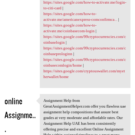
https://sites.google.com/how-to-activate.me/login-
to-citi-card
|
https://sites.google.com/how-to-
activate.me/americanexpress-comconfirmca...
|
https://sites.google.com/how-to-
activate.me/coinbasecom-login
|
https://sites.google.com/99cryptocurrencies.com/c
oinbaselogin
|
https://sites.google.com/99cryptocurrencies.com/c
oinbaseprologinn
|
https://sites.google.com/99cryptocurrencies.com/c
oinbasecomlogin/home
|
https://sites.google.com/cryptouswallet.com/myet
herwallet/home
online
Assignment Help from
Assignment Help from
GreatAssignmentHelper.com offer you flawless uae
Assignme..
assignment help compositions that assure best
grades at very moderate and affordable rates. Our
Assignment Help UAE has been consistently
.
offering precise and excellent Online Assignment
Help within assigned timelines to a great many