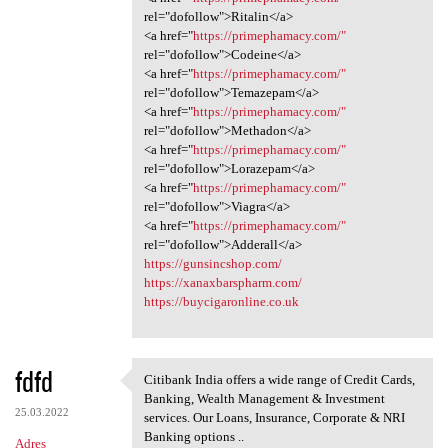
rel="dofollow">Ritalin</a>
<a href="
https://primephamacy.com/"
rel="dofollow">Codeine</a>
<a href="
https://primephamacy.com/"
rel="dofollow">Temazepam</a>
<a href="
https://primephamacy.com/"
rel="dofollow">Methadon</a>
<a href="
https://primephamacy.com/"
rel="dofollow">Lorazepam</a>
<a href="
https://primephamacy.com/"
rel="dofollow">Viagra</a>
<a href="
https://primephamacy.com/"
rel="dofollow">Adderall</a>
https://gunsincshop.com/
https://xanaxbarspharm.com/
https://buycigaronline.co.uk
fdfd
Citibank India offers a wide range of Credit Cards,
Citibank India offers a wide
Banking, Wealth Management & Investment
25.03.2022
services. Our Loans, Insurance, Corporate & NRI
Banking options ..
Adres