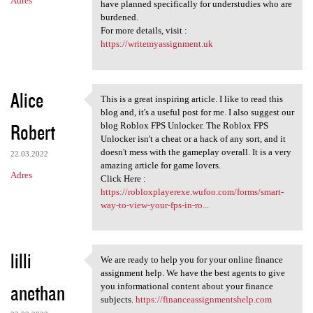
Adres
have planned specifically for understudies who are
burdened.
For more details, visit :
https://writemyassignment.uk
Alice
This is a great inspiring article. I like to read this
This is a great inspiring
blog and, it's a useful post for me. I also suggest our
Robert
blog Roblox FPS Unlocker. The Roblox FPS
Unlocker isn't a cheat or a hack of any sort, and it
doesn't mess with the gameplay overall. It is a very
22.03.2022
amazing article for game lovers.
Adres
Click Here :
https://robloxplayerexe.wufoo.com/forms/smart-
way-to-view-your-fps-in-ro...
lilli
We are ready to help you for your online finance
We are ready to help you for
assignment help. We have the best agents to give
anethan
you informational content about your finance
subjects.
https://financeassignmentshelp.com