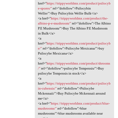
href="
https://trippyworldmx.com/product/psilocyb
e-spores/"
rel="dofollow">Psilocybin
Wellie/">Buy Psilocybin Wellie Bulk</a>
<a href="
https://trippyworldmx.com/product/the-
albino-p-e-mushroom/"
rel="dofollow">The Albino
P.E Mushroom/">Buy The Albino P.E Mushroom
in Bulk</a>
<a
href="
https://trippyworldmx.com/product/psilocyb
e/"
rel="dofollow">Psilocybe Mexicana/">buy
Psilocybe Mexicana</a>
<a
href="
https://trippyworldmx.com/product/shrooms
/"
rel="dofollow">psilocybe Tempensis/">Buy
psilocybe Tempensis in stock</a>
<a
href="
https://trippyworldmx.com/product/psilocyb
in-cubensis/"
rel="dofollow">Psilocybe
Mckennaii/">Buy Psilocybe Mckennaii around
me</a>
<a href="
https://trippyworldmx.com/product/blue-
mushrooms/"
rel="dofollow">blue
mushrooms/">blue mushrooms available near