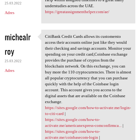
25.03.2022
understudies across the UAE.
https://greatassignmenthelper.com/ae/
Adres
michealr
CitiBank Credit Cards allows its customersto
CitiBank Credit Cards allows
access their accounts online just like they would
roy
their checking and savings accounts. Monitor your
spending on your credit card,Coinbase exchange
provides the purchase of cryptos from the
25.03.2022
blockchain network. On this exchange, you can
Adres
buy more the 110 cryptocurrencies. There is almost
all popular cryptocurrency that you can purchase
quickly with the help of the Coinbase login
account. This account gives you access to the
digital assets that are available on the Coinbase
exchange.
https://sites.google.com/how-to-activate.me/login-
to-citi-card
|
https://sites.google.com/how-to-
activate.me/americanexpress-comconfirmca...
|
https://sites.google.com/how-to-
activate.me/coinbasecom-login
|