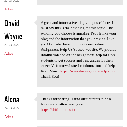
22.03.2022
Adres
David
A great and informative blog you posted here. I
A great and informative blog
must say this is the best blog for this topic. The
Wayne
wording you choose is amazing. People like your
blog and the information that you provide. Like
you! I am also here to promote my online
23.03.2022
Assignment Help USA based website. We provide
Adres
information and online assignment help for USA
students to get success and best grades for their
career. Visit our website for information and help.
Read More:
https://www.doassignmenthelp.com/
Thank You!
Alena
Thanks for sharing . I find drift hunters to be a
Thanks for sharing . I find
famous and attractive game.
24.03.2022
https://drift-hunters.io
Adres