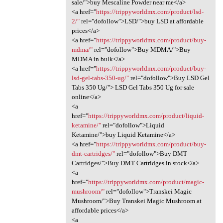
sale/">buy Mescaline Powder near me</a>
<a href="
https://trippyworldmx.com/product/lsd-
2/"
rel="dofollow">LSD/">buy LSD at affordable
prices</a>
<a href="
https://trippyworldmx.com/product/buy-
mdma/"
rel="dofollow">Buy MDMA/">Buy
MDMA in bulk</a>
<a href="
https://trippyworldmx.com/product/buy-
lsd-gel-tabs-350-ug/"
rel="dofollow">Buy LSD Gel
Tabs 350 Ug/"> LSD Gel Tabs 350 Ug for sale
online</a>
<a
href="
https://trippyworldmx.com/product/liquid-
ketamine/"
rel="dofollow">Liquid
Ketamine/">buy Liquid Ketamine</a>
<a href="
https://trippyworldmx.com/product/buy-
dmt-cartridges/"
rel="dofollow">Buy DMT
Cartridges/">Buy DMT Cartridges in stock</a>
<a
href="
https://trippyworldmx.com/product/magic-
mushroom/"
rel="dofollow">Transkei Magic
Mushroom/">Buy Transkei Magic Mushroom at
affordable prices</a>
<a