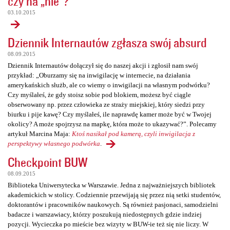
czy na „nie”?
03.10.2015
Dziennik Internautów zgłasza swój absurd
08.09.2015
Dziennik Internautów dołączył się do naszej akcji i zgłosił nam swój
przykład: „Oburzamy się na inwigilację w internecie, na działania
amerykańskich służb, ale co wiemy o inwigilacji na własnym podwórku?
Czy myślałeś, że gdy stoisz sobie pod blokiem, możesz być ciągle
obserwowany np. przez człowieka ze straży miejskiej, który siedzi przy
biurku i pije kawę? Czy myślałeś, ile naprawdę kamer może być w Twojej
okolicy? A może spojrzysz na mapkę, która może to ukazywać?”. Polecamy
artykuł Marcina Maja:
Ktoś nasikał pod kamerą, czyli inwigilacja z
perspektywy własnego podwórka
.
Checkpoint BUW
08.09.2015
Biblioteka Uniwersytecka w Warszawie. Jedna z najważniejszych bibliotek
akademickich w stolicy. Codziennie przewijają się przez nią setki studentów,
doktorantów i pracowników naukowych. Są również pasjonaci, samodzielni
badacze i warszawiacy, którzy poszukują niedostępnych gdzie indziej
pozycji. Wycieczka po mieście bez wizyty w BUW-ie też się nie liczy. W