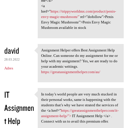
me</a>
<a
href="
https://trippyworldmx.com/product/penis-
envy-magic-mushroom/"
rel="dofollow">Penis
Envy Magic Mushroom/">Penis Envy Magic
Mushroom available in stock
david
Assignment Helper offers Best Assignment Help
Assignment Helper offers Best
Online. Can someone do my assignment for me or
28.03.2022
help with my assignment? Yes, we are ready to do
your academic writings.
Adres
https://greatassignmenthelper.com/au/
IT
In today’s world people are very much stucked in
In today’s world people are
their personal works, same is happening with the
Assignmen
students that’s why we have strated the services of
the <a href="
https://greatassignmenthelper.com/it-
assignment-help/">
IT Assignment Help </a> .
t Help
Connect with us to avail this premium offer.