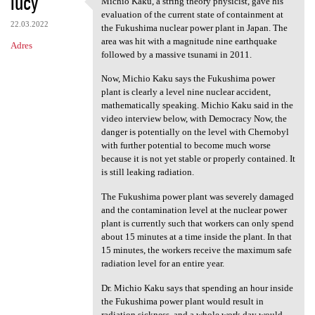
lucy
Michio Kaku, a string theory physicist, gave his
Michio Kaku, a string theory
o
evaluation of the current state of containment at
22.03.2022
m
the Fukushima nuclear power plant in Japan. The
area was hit with a magnitude nine earthquake
Adres
e
followed by a massive tsunami in 2011.
n
Now, Michio Kaku says the Fukushima power
t
plant is clearly a level nine nuclear accident,
mathematically speaking. Michio Kaku said in the
a
video interview below, with Democracy Now, the
r
danger is potentially on the level with Chernobyl
with further potential to become much worse
z
because it is not yet stable or properly contained. It
e
is still leaking radiation.
The Fukushima power plant was severely damaged
and the contamination level at the nuclear power
plant is currently such that workers can only spend
about 15 minutes at a time inside the plant. In that
15 minutes, the workers receive the maximum safe
radiation level for an entire year.
Dr. Michio Kaku says that spending an hour inside
the Fukushima power plant would result in
radiation sickness, and a whole work day would