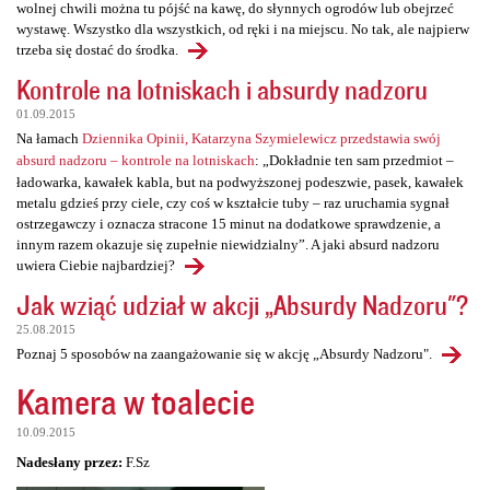
wolnej chwili można tu pójść na kawę, do słynnych ogrodów lub obejrzeć
wystawę. Wszystko dla wszystkich, od ręki i na miejscu. No tak, ale najpierw
trzeba się dostać do środka.
Kontrole na lotniskach i absurdy nadzoru
01.09.2015
Na łamach
Dziennika Opinii, Katarzyna Szymielewicz przedstawia swój
absurd nadzoru – kontrole na lotniskach
: „Dokładnie ten sam przedmiot –
ładowarka, kawałek kabla, but na podwyższonej podeszwie, pasek, kawałek
metalu gdzieś przy ciele, czy coś w kształcie tuby – raz uruchamia sygnał
ostrzegawczy i oznacza stracone 15 minut na dodatkowe sprawdzenie, a
innym razem okazuje się zupełnie niewidzialny”. A jaki absurd nadzoru
uwiera Ciebie najbardziej?
Jak wziąć udział w akcji „Absurdy Nadzoru"?
25.08.2015
Poznaj 5 sposobów na zaangażowanie się w akcję „Absurdy Nadzoru".
Kamera w toalecie
10.09.2015
Nadesłany przez:
F.Sz