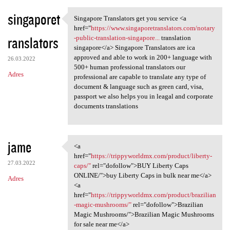
singaporet
Singapore Translators get you service <a
Singapore Translators get you
href="
https://www.singaporetranslators.com/notary
ranslators
-public-translation-singapore...
translation
singapore</a> Singapore Translators are ica
approved and able to work in 200+ language with
26.03.2022
500+ human professional translators our
Adres
professional are capable to translate any type of
document & language such as green card, visa,
passport we also helps you in leagal and corporate
documents translations
jame
<a
<a href="https:/
href="
https://trippyworldmx.com/product/liberty-
27.03.2022
caps/"
rel="dofollow">BUY Liberty Caps
ONLINE/">buy Liberty Caps in bulk near me</a>
Adres
<a
href="
https://trippyworldmx.com/product/brazilian
-magic-mushrooms/"
rel="dofollow">Brazilian
Magic Mushrooms/">Brazilian Magic Mushrooms
for sale near me</a>