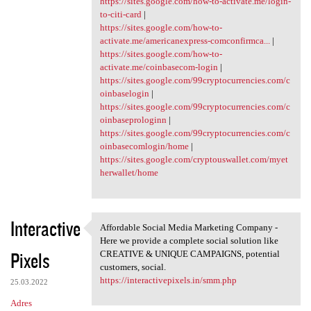
https://sites.google.com/how-to-activate.me/login-
to-citi-card
|
https://sites.google.com/how-to-
activate.me/americanexpress-comconfirmca...
|
https://sites.google.com/how-to-
activate.me/coinbasecom-login
|
https://sites.google.com/99cryptocurrencies.com/c
oinbaselogin
|
https://sites.google.com/99cryptocurrencies.com/c
oinbaseprologinn
|
https://sites.google.com/99cryptocurrencies.com/c
oinbasecomlogin/home
|
https://sites.google.com/cryptouswallet.com/myet
herwallet/home
Interactive
Affordable Social Media Marketing Company -
Affordable Social Media
Here we provide a complete social solution like
Pixels
CREATIVE & UNIQUE CAMPAIGNS, potential
customers, social.
https://interactivepixels.in/smm.php
25.03.2022
Adres