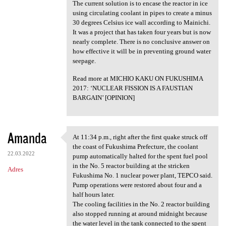
The current solution is to encase the reactor in ice
using circulating coolant in pipes to create a minus
30 degrees Celsius ice wall according to Mainichi.
It was a project that has taken four years but is now
nearly complete. There is no conclusive answer on
how effective it will be in preventing ground water
seepage.
Read more at MICHIO KAKU ON FUKUSHIMA
2017: ‘NUCLEAR FISSION IS A FAUSTIAN
BARGAIN’ [OPINION]
Amanda
At 11:34 p.m., right after the first quake struck off
At 11:34 p.m., right after
the coast of Fukushima Prefecture, the coolant
22.03.2022
pump automatically halted for the spent fuel pool
in the No. 5 reactor building at the stricken
Adres
Fukushima No. 1 nuclear power plant, TEPCO said.
Pump operations were restored about four and a
half hours later.
The cooling facilities in the No. 2 reactor building
also stopped running at around midnight because
the water level in the tank connected to the spent