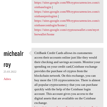
https://sites.google.com/99cryptocurrencies.com/c
oinbaselogin
|
https://sites.google.com/99cryptocurrencies.com/c
oinbaseprologinn
|
https://sites.google.com/99cryptocurrencies.com/c
oinbasecomlogin/home
|
https://sites.google.com/cryptouswallet.com/myet
herwallet/home
michealr
CitiBank Credit Cards allows its customersto
CitiBank Credit Cards allows
access their accounts online just like they would
roy
their checking and savings accounts. Monitor your
spending on your credit card,Coinbase exchange
provides the purchase of cryptos from the
25.03.2022
blockchain network. On this exchange, you can
Adres
buy more the 110 cryptocurrencies. There is almost
all popular cryptocurrency that you can purchase
quickly with the help of the Coinbase login
account. This account gives you access to the
digital assets that are available on the Coinbase
exchange.