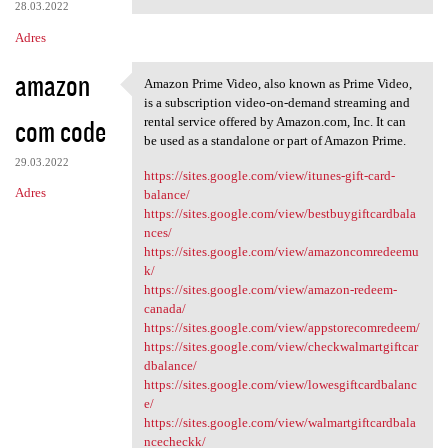
28.03.2022
Adres
amazon
Amazon Prime Video, also known as Prime Video,
Amazon Prime Video, also
is a subscription video-on-demand streaming and
com code
rental service offered by Amazon.com, Inc. It can
be used as a standalone or part of Amazon Prime.
29.03.2022
https://sites.google.com/view/itunes-gift-card-
Adres
balance/
https://sites.google.com/view/bestbuygiftcardbala
nces/
https://sites.google.com/view/amazoncomredeemu
k/
https://sites.google.com/view/amazon-redeem-
canada/
https://sites.google.com/view/appstorecomredeem/
https://sites.google.com/view/checkwalmartgiftcar
dbalance/
https://sites.google.com/view/lowesgiftcardbalanc
e/
https://sites.google.com/view/walmartgiftcardbala
ncecheckk/