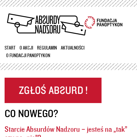
Przejdź
do
treści
START
O AKCJI
REGULAMIN
AKTUALNOŚCI
O FUNDACJI PANOPTYKON
CO NOWEGO?
Starcie Absurdów Nadzoru – jesteś na „tak”