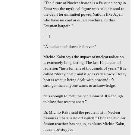
“The future of Nuclear fission is a Faustian bargain.
Faust was the mythical figure who sold his soul to
the devil for unlimited power. Nations like Japan
who have no coal or oil are reaching for this
Faustian bargain.”
[…]
“A nuclear meltdown is forever.”
Michio Kaku says the impact of nuclear radiation
is extremely long lasting. The last 10 percent of
radiation “lasts for tens of thousands of years.” It is
called “decay heat,” and it goes very slowly. Decay
heat is what is being dealt with now and it’s
stronger than anyone wants to acknowledge.
“It’s enough to melt the containment. It’s enough
to blow that reactor apart.”
Dr. Michio Kaku said the problem with Nuclear
fission is “there is no off switch.” Once the nuclear
fission reaction has begun, explains Michio Kaku,
it can’t be stopped.