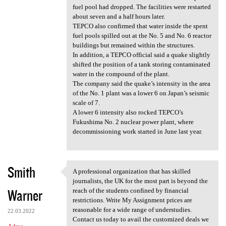
fuel pool had dropped. The facilities were restarted
about seven and a half hours later.
TEPCO also confirmed that water inside the spent
fuel pools spilled out at the No. 5 and No. 6 reactor
buildings but remained within the structures.
In addition, a TEPCO official said a quake slightly
shifted the position of a tank storing contaminated
water in the compound of the plant.
The company said the quake’s intensity in the area
of the No. 1 plant was a lower 6 on Japan’s seismic
scale of 7.
A lower 6 intensity also rocked TEPCO’s
Fukushima No. 2 nuclear power plant, where
decommissioning work started in June last year.
Smith
A professional organization that has skilled
A professional organization
journalists, the UK for the most part is beyond the
Warner
reach of the students confined by financial
restrictions. Write My Assignment prices are
reasonable for a wide range of understudies.
22.03.2022
Contact us today to avail the customized deals we