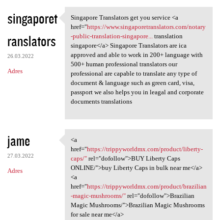
singaporet
Singapore Translators get you service <a
Singapore Translators get you
href="
https://www.singaporetranslators.com/notary
ranslators
-public-translation-singapore...
translation
singapore</a> Singapore Translators are ica
approved and able to work in 200+ language with
26.03.2022
500+ human professional translators our
Adres
professional are capable to translate any type of
document & language such as green card, visa,
passport we also helps you in leagal and corporate
documents translations
jame
<a
<a href="https:/
href="
https://trippyworldmx.com/product/liberty-
27.03.2022
caps/"
rel="dofollow">BUY Liberty Caps
ONLINE/">buy Liberty Caps in bulk near me</a>
Adres
<a
href="
https://trippyworldmx.com/product/brazilian
-magic-mushrooms/"
rel="dofollow">Brazilian
Magic Mushrooms/">Brazilian Magic Mushrooms
for sale near me</a>