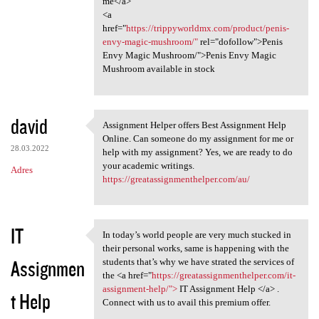
me</a>
<a
href="
https://trippyworldmx.com/product/penis-
envy-magic-mushroom/"
rel="dofollow">Penis
Envy Magic Mushroom/">Penis Envy Magic
Mushroom available in stock
david
Assignment Helper offers Best Assignment Help
Assignment Helper offers Best
Online. Can someone do my assignment for me or
28.03.2022
help with my assignment? Yes, we are ready to do
your academic writings.
Adres
https://greatassignmenthelper.com/au/
IT
In today’s world people are very much stucked in
In today’s world people are
their personal works, same is happening with the
Assignmen
students that’s why we have strated the services of
the <a href="
https://greatassignmenthelper.com/it-
assignment-help/">
IT Assignment Help </a> .
t Help
Connect with us to avail this premium offer.