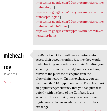
https://sites.google.com/99cryptocurrencies.com/c
oinbaselogin
|
https://sites.google.com/99cryptocurrencies.com/c
oinbaseprologinn
|
https://sites.google.com/99cryptocurrencies.com/c
oinbasecomlogin/home
|
https://sites.google.com/cryptouswallet.com/myet
herwallet/home
michealr
CitiBank Credit Cards allows its customersto
CitiBank Credit Cards allows
access their accounts online just like they would
roy
their checking and savings accounts. Monitor your
spending on your credit card,Coinbase exchange
provides the purchase of cryptos from the
25.03.2022
blockchain network. On this exchange, you can
Adres
buy more the 110 cryptocurrencies. There is almost
all popular cryptocurrency that you can purchase
quickly with the help of the Coinbase login
account. This account gives you access to the
digital assets that are available on the Coinbase
exchange.