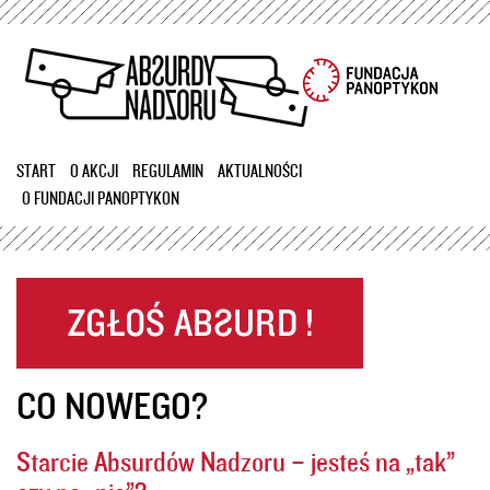
Przejdź
do
treści
START
O AKCJI
REGULAMIN
AKTUALNOŚCI
O FUNDACJI PANOPTYKON
CO NOWEGO?
Starcie Absurdów Nadzoru – jesteś na „tak”