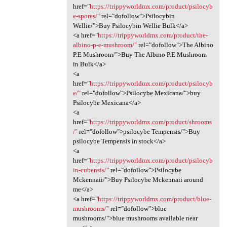
href="
https://trippyworldmx.com/product/psilocyb
e-spores/"
rel="dofollow">Psilocybin
Wellie/">Buy Psilocybin Wellie Bulk</a>
<a href="
https://trippyworldmx.com/product/the-
albino-p-e-mushroom/"
rel="dofollow">The Albino
P.E Mushroom/">Buy The Albino P.E Mushroom
in Bulk</a>
<a
href="
https://trippyworldmx.com/product/psilocyb
e/"
rel="dofollow">Psilocybe Mexicana/">buy
Psilocybe Mexicana</a>
<a
href="
https://trippyworldmx.com/product/shrooms
/"
rel="dofollow">psilocybe Tempensis/">Buy
psilocybe Tempensis in stock</a>
<a
href="
https://trippyworldmx.com/product/psilocyb
in-cubensis/"
rel="dofollow">Psilocybe
Mckennaii/">Buy Psilocybe Mckennaii around
me</a>
<a href="
https://trippyworldmx.com/product/blue-
mushrooms/"
rel="dofollow">blue
mushrooms/">blue mushrooms available near