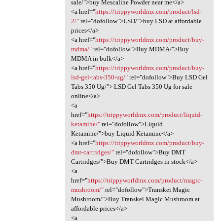
sale/">buy Mescaline Powder near me</a>
<a href="
https://trippyworldmx.com/product/lsd-
2/"
rel="dofollow">LSD/">buy LSD at affordable
prices</a>
<a href="
https://trippyworldmx.com/product/buy-
mdma/"
rel="dofollow">Buy MDMA/">Buy
MDMA in bulk</a>
<a href="
https://trippyworldmx.com/product/buy-
lsd-gel-tabs-350-ug/"
rel="dofollow">Buy LSD Gel
Tabs 350 Ug/"> LSD Gel Tabs 350 Ug for sale
online</a>
<a
href="
https://trippyworldmx.com/product/liquid-
ketamine/"
rel="dofollow">Liquid
Ketamine/">buy Liquid Ketamine</a>
<a href="
https://trippyworldmx.com/product/buy-
dmt-cartridges/"
rel="dofollow">Buy DMT
Cartridges/">Buy DMT Cartridges in stock</a>
<a
href="
https://trippyworldmx.com/product/magic-
mushroom/"
rel="dofollow">Transkei Magic
Mushroom/">Buy Transkei Magic Mushroom at
affordable prices</a>
<a