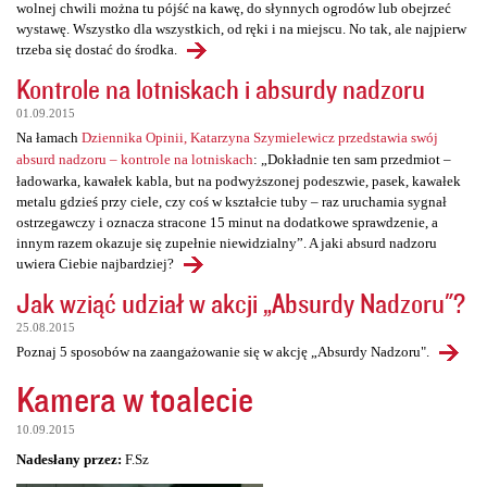
wolnej chwili można tu pójść na kawę, do słynnych ogrodów lub obejrzeć
wystawę. Wszystko dla wszystkich, od ręki i na miejscu. No tak, ale najpierw
trzeba się dostać do środka.
Kontrole na lotniskach i absurdy nadzoru
01.09.2015
Na łamach
Dziennika Opinii, Katarzyna Szymielewicz przedstawia swój
absurd nadzoru – kontrole na lotniskach
: „Dokładnie ten sam przedmiot –
ładowarka, kawałek kabla, but na podwyższonej podeszwie, pasek, kawałek
metalu gdzieś przy ciele, czy coś w kształcie tuby – raz uruchamia sygnał
ostrzegawczy i oznacza stracone 15 minut na dodatkowe sprawdzenie, a
innym razem okazuje się zupełnie niewidzialny”. A jaki absurd nadzoru
uwiera Ciebie najbardziej?
Jak wziąć udział w akcji „Absurdy Nadzoru"?
25.08.2015
Poznaj 5 sposobów na zaangażowanie się w akcję „Absurdy Nadzoru".
Kamera w toalecie
10.09.2015
Nadesłany przez:
F.Sz