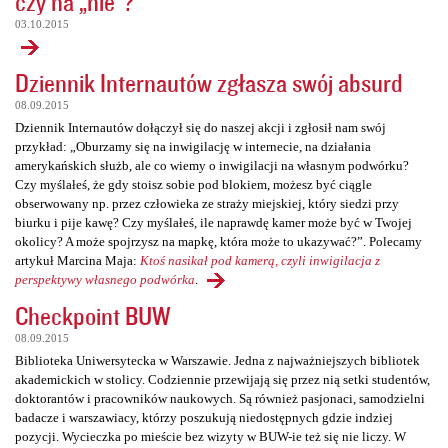
czy na „nie”?
03.10.2015
Dziennik Internautów zgłasza swój absurd
08.09.2015
Dziennik Internautów dołączył się do naszej akcji i zgłosił nam swój
przykład: „Oburzamy się na inwigilację w internecie, na działania
amerykańskich służb, ale co wiemy o inwigilacji na własnym podwórku?
Czy myślałeś, że gdy stoisz sobie pod blokiem, możesz być ciągle
obserwowany np. przez człowieka ze straży miejskiej, który siedzi przy
biurku i pije kawę? Czy myślałeś, ile naprawdę kamer może być w Twojej
okolicy? A może spojrzysz na mapkę, która może to ukazywać?”. Polecamy
artykuł Marcina Maja:
Ktoś nasikał pod kamerą, czyli inwigilacja z
perspektywy własnego podwórka
.
Checkpoint BUW
08.09.2015
Biblioteka Uniwersytecka w Warszawie. Jedna z najważniejszych bibliotek
akademickich w stolicy. Codziennie przewijają się przez nią setki studentów,
doktorantów i pracowników naukowych. Są również pasjonaci, samodzielni
badacze i warszawiacy, którzy poszukują niedostępnych gdzie indziej
pozycji. Wycieczka po mieście bez wizyty w BUW-ie też się nie liczy. W