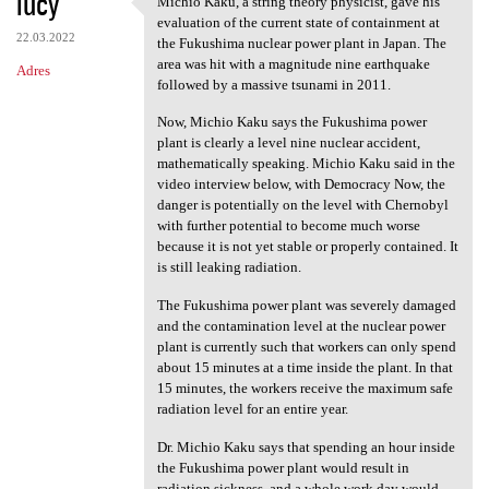
lucy
Michio Kaku, a string theory physicist, gave his
Michio Kaku, a string theory
o
evaluation of the current state of containment at
22.03.2022
m
the Fukushima nuclear power plant in Japan. The
area was hit with a magnitude nine earthquake
Adres
e
followed by a massive tsunami in 2011.
n
Now, Michio Kaku says the Fukushima power
t
plant is clearly a level nine nuclear accident,
mathematically speaking. Michio Kaku said in the
a
video interview below, with Democracy Now, the
r
danger is potentially on the level with Chernobyl
with further potential to become much worse
z
because it is not yet stable or properly contained. It
e
is still leaking radiation.
The Fukushima power plant was severely damaged
and the contamination level at the nuclear power
plant is currently such that workers can only spend
about 15 minutes at a time inside the plant. In that
15 minutes, the workers receive the maximum safe
radiation level for an entire year.
Dr. Michio Kaku says that spending an hour inside
the Fukushima power plant would result in
radiation sickness, and a whole work day would