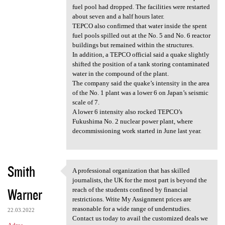
fuel pool had dropped. The facilities were restarted
about seven and a half hours later.
TEPCO also confirmed that water inside the spent
fuel pools spilled out at the No. 5 and No. 6 reactor
buildings but remained within the structures.
In addition, a TEPCO official said a quake slightly
shifted the position of a tank storing contaminated
water in the compound of the plant.
The company said the quake’s intensity in the area
of the No. 1 plant was a lower 6 on Japan’s seismic
scale of 7.
A lower 6 intensity also rocked TEPCO’s
Fukushima No. 2 nuclear power plant, where
decommissioning work started in June last year.
Smith
A professional organization that has skilled
A professional organization
journalists, the UK for the most part is beyond the
Warner
reach of the students confined by financial
restrictions. Write My Assignment prices are
reasonable for a wide range of understudies.
22.03.2022
Contact us today to avail the customized deals we