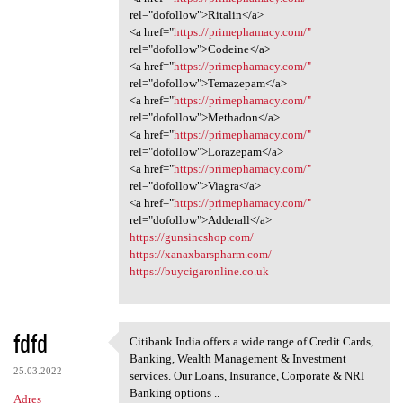
rel="dofollow">Ritalin</a>
<a href="
https://primephamacy.com/"
rel="dofollow">Codeine</a>
<a href="
https://primephamacy.com/"
rel="dofollow">Temazepam</a>
<a href="
https://primephamacy.com/"
rel="dofollow">Methadon</a>
<a href="
https://primephamacy.com/"
rel="dofollow">Lorazepam</a>
<a href="
https://primephamacy.com/"
rel="dofollow">Viagra</a>
<a href="
https://primephamacy.com/"
rel="dofollow">Adderall</a>
https://gunsincshop.com/
https://xanaxbarspharm.com/
https://buycigaronline.co.uk
fdfd
Citibank India offers a wide range of Credit Cards,
Citibank India offers a wide
Banking, Wealth Management & Investment
25.03.2022
services. Our Loans, Insurance, Corporate & NRI
Banking options ..
Adres