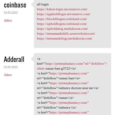
coinbase
all login
all login
https://krken-login.mvonmove.com/
24.03.2022
https://uppholdlogin.mvonmove.com/
https://blockfilogins.torlnland.com/
Adres
https://upholdlogins.torlnland.com/
https://upholdalog.mediakoora.com/
https://metamamksklfo.azurewebsites.net/
https://metamaskilogi.mediakoora.com/
Adderall
<a
<a href="https://primephamacy
href="
https://primephamacy.com/"rel="dofollow">
25.03.2022
white
xanax bars g3722</a>
<a href="
https://primephamacy.com/"
Adres
rel="dofollow">xanax bars</a>
<a href="
https://primephamacy.com/"
rel="dofollow">subutex doctors near me</a>
<a href="
https://primephamacy.com/"
rel="dofollow">xanax</a>
<a href="
https://primephamacy.com/"
rel="dofollow">subutex</a>
<a href="
https://primephamacy.com/"