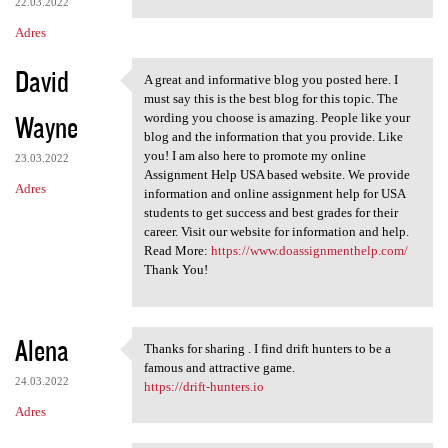
22.03.2022
Adres
David
A great and informative blog you posted here. I
A great and informative blog
must say this is the best blog for this topic. The
Wayne
wording you choose is amazing. People like your
blog and the information that you provide. Like
you! I am also here to promote my online
23.03.2022
Assignment Help USA based website. We provide
Adres
information and online assignment help for USA
students to get success and best grades for their
career. Visit our website for information and help.
Read More:
https://www.doassignmenthelp.com/
Thank You!
Alena
Thanks for sharing . I find drift hunters to be a
Thanks for sharing . I find
famous and attractive game.
24.03.2022
https://drift-hunters.io
Adres