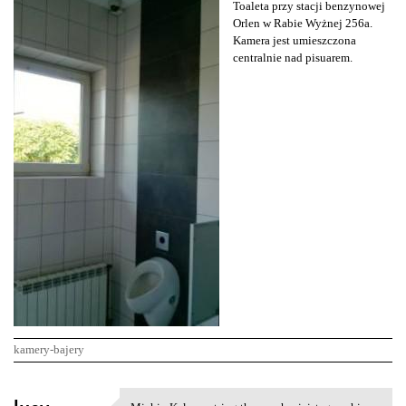
Toaleta przy stacji benzynowej
Orlen w Rabie Wyżnej 256a.
Kamera jest umieszczona
centralnie nad pisuarem.
kamery-bajery
K