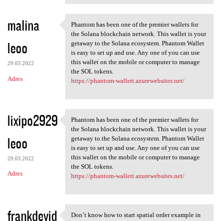
malina
Phantom has been one of the premier wallets for
Phantom has been one of the
the Solana blockchain network. This wallet is your
leoo
getaway to the Solana ecosystem. Phantom Wallet
is easy to set up and use. Any one of you can use
this wallet on the mobile or computer to manage
29.03.2022
the SOL tokens.
Adres
https://phantom-wallett.azurewebsites.net/
lixipo2929
Phantom has been one of the premier wallets for
Phantom has been one of the
the Solana blockchain network. This wallet is your
leoo
getaway to the Solana ecosystem. Phantom Wallet
is easy to set up and use. Any one of you can use
this wallet on the mobile or computer to manage
29.03.2022
the SOL tokens.
Adres
https://phantom-wallett.azurewebsites.net/
frankdevid
Don’t know how to start spatial order example in