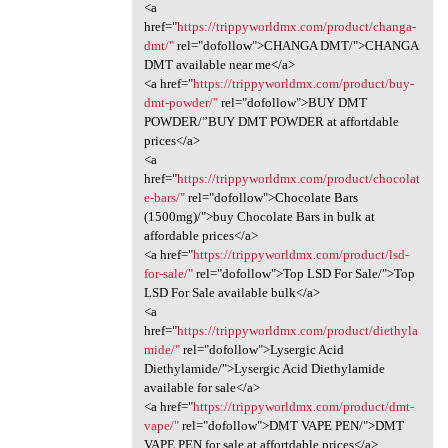
<a
href="
https://trippyworldmx.com/product/changa-
dmt/"
rel="dofollow">CHANGA DMT/">CHANGA
DMT available near me</a>
<a href="
https://trippyworldmx.com/product/buy-
dmt-powder/"
rel="dofollow">BUY DMT
POWDER/”BUY DMT POWDER at affortdable
prices</a>
<a
href="
https://trippyworldmx.com/product/chocolat
e-bars/"
rel="dofollow">Chocolate Bars
(1500mg)/">buy Chocolate Bars in bulk at
affordable prices</a>
<a href="
https://trippyworldmx.com/product/lsd-
for-sale/"
rel="dofollow">Top LSD For Sale/">Top
LSD For Sale available bulk</a>
<a
href="
https://trippyworldmx.com/product/diethyla
mide/"
rel="dofollow">Lysergic Acid
Diethylamide/">Lysergic Acid Diethylamide
available for sale</a>
<a href="
https://trippyworldmx.com/product/dmt-
vape/"
rel="dofollow">DMT VAPE PEN/">DMT
VAPE PEN for sale at affortdable prices</a>