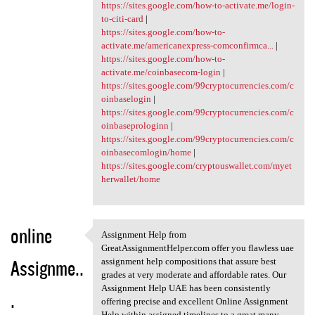
https://sites.google.com/how-to-activate.me/login-
to-citi-card
|
https://sites.google.com/how-to-
activate.me/americanexpress-comconfirmca...
|
https://sites.google.com/how-to-
activate.me/coinbasecom-login
|
https://sites.google.com/99cryptocurrencies.com/c
oinbaselogin
|
https://sites.google.com/99cryptocurrencies.com/c
oinbaseprologinn
|
https://sites.google.com/99cryptocurrencies.com/c
oinbasecomlogin/home
|
https://sites.google.com/cryptouswallet.com/myet
herwallet/home
online
Assignment Help from
Assignment Help from
GreatAssignmentHelper.com offer you flawless uae
Assignme..
assignment help compositions that assure best
grades at very moderate and affordable rates. Our
Assignment Help UAE has been consistently
.
offering precise and excellent Online Assignment
Help within assigned timelines to a great many