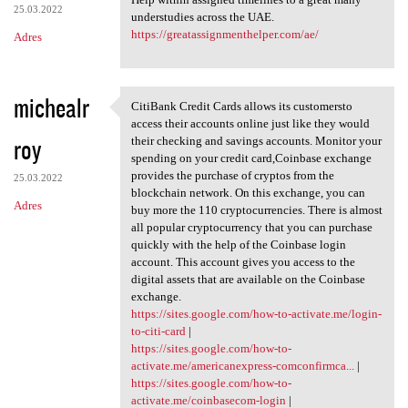
25.03.2022
understudies across the UAE.
https://greatassignmenthelper.com/ae/
Adres
michealr
CitiBank Credit Cards allows its customersto
CitiBank Credit Cards allows
access their accounts online just like they would
roy
their checking and savings accounts. Monitor your
spending on your credit card,Coinbase exchange
provides the purchase of cryptos from the
25.03.2022
blockchain network. On this exchange, you can
Adres
buy more the 110 cryptocurrencies. There is almost
all popular cryptocurrency that you can purchase
quickly with the help of the Coinbase login
account. This account gives you access to the
digital assets that are available on the Coinbase
exchange.
https://sites.google.com/how-to-activate.me/login-
to-citi-card
|
https://sites.google.com/how-to-
activate.me/americanexpress-comconfirmca...
|
https://sites.google.com/how-to-
activate.me/coinbasecom-login
|