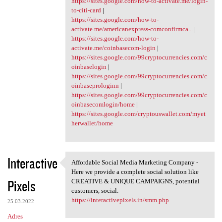
https://sites.google.com/how-to-activate.me/login-
to-citi-card
|
https://sites.google.com/how-to-
activate.me/americanexpress-comconfirmca...
|
https://sites.google.com/how-to-
activate.me/coinbasecom-login
|
https://sites.google.com/99cryptocurrencies.com/c
oinbaselogin
|
https://sites.google.com/99cryptocurrencies.com/c
oinbaseprologinn
|
https://sites.google.com/99cryptocurrencies.com/c
oinbasecomlogin/home
|
https://sites.google.com/cryptouswallet.com/myet
herwallet/home
Interactive
Affordable Social Media Marketing Company -
Affordable Social Media
Here we provide a complete social solution like
Pixels
CREATIVE & UNIQUE CAMPAIGNS, potential
customers, social.
https://interactivepixels.in/smm.php
25.03.2022
Adres