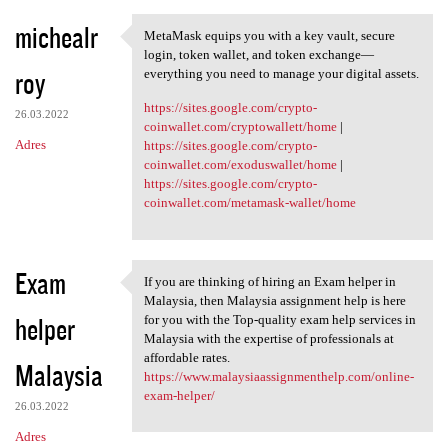
michealr
MetaMask equips you with a key vault, secure
MetaMask equips you with a
login, token wallet, and token exchange—
roy
everything you need to manage your digital assets.
https://sites.google.com/crypto-
26.03.2022
coinwallet.com/cryptowallett/home
|
Adres
https://sites.google.com/crypto-
coinwallet.com/exoduswallet/home
|
https://sites.google.com/crypto-
coinwallet.com/metamask-wallet/home
Exam
If you are thinking of hiring an Exam helper in
If you are thinking of hiring
Malaysia, then Malaysia assignment help is here
helper
for you with the Top-quality exam help services in
Malaysia with the expertise of professionals at
affordable rates.
Malaysia
https://www.malaysiaassignmenthelp.com/online-
exam-helper/
26.03.2022
Adres