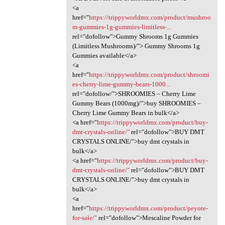
<a
href="
https://trippyworldmx.com/product/mushroo
m-gummies-1g-gummies-limitless-...
rel="dofollow">Gummy Shrooms 1g Gummies
(Limitless Mushrooms)/"> Gummy Shrooms 1g
Gummies available</a>
<a
href="
https://trippyworldmx.com/product/shroomi
es-cherry-lime-gummy-bears-1000...
rel="dofollow/">SHROOMIES – Cherry Lime
Gummy Bears (1000mg)/">buy SHROOMIES –
Cherry Lime Gummy Bears in bulk</a>
<a href="
https://trippyworldmx.com/product/buy-
dmt-crystals-online/"
rel="dofollow">BUY DMT
CRYSTALS ONLINE/">buy dmt crystals in
bulk</a>
<a href="
https://trippyworldmx.com/product/buy-
dmt-crystals-online/"
rel="dofollow">BUY DMT
CRYSTALS ONLINE/">buy dmt crystals in
bulk</a>
<a
href="
https://trippyworldmx.com/product/peyote-
for-sale/"
rel="dofollow">Mescaline Powder for