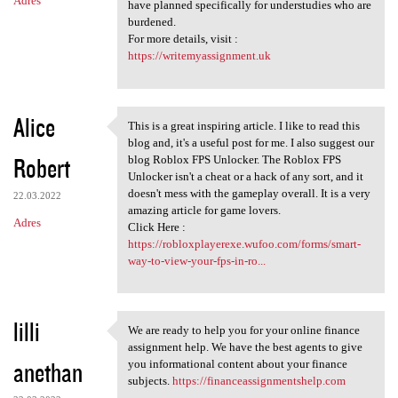
Adres
have planned specifically for understudies who are
burdened.
For more details, visit :
https://writemyassignment.uk
Alice
This is a great inspiring article. I like to read this
This is a great inspiring
blog and, it's a useful post for me. I also suggest our
Robert
blog Roblox FPS Unlocker. The Roblox FPS
Unlocker isn't a cheat or a hack of any sort, and it
doesn't mess with the gameplay overall. It is a very
22.03.2022
amazing article for game lovers.
Adres
Click Here :
https://robloxplayerexe.wufoo.com/forms/smart-
way-to-view-your-fps-in-ro...
lilli
We are ready to help you for your online finance
We are ready to help you for
assignment help. We have the best agents to give
anethan
you informational content about your finance
subjects.
https://financeassignmentshelp.com