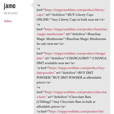
jame
<a
<a href="https:/
href="
https://trippyworldmx.com/product/liberty-
30.03.2022
caps/"
rel="dofollow">BUY Liberty Caps
ONLINE/">buy Liberty Caps in bulk near me</a>
Adres
<a
href="
https://trippyworldmx.com/product/brazilian
-magic-mushrooms/"
rel="dofollow">Brazilian
Magic Mushrooms/">Brazilian Magic Mushrooms
for sale near me</a>
<a
href="
https://trippyworldmx.com/product/changa-
dmt/"
rel="dofollow">CHANGA DMT/">CHANGA
DMT available near me</a>
<a href="
https://trippyworldmx.com/product/buy-
dmt-powder/"
rel="dofollow">BUY DMT
POWDER/”BUY DMT POWDER at affortdable
prices</a>
<a
href="
https://trippyworldmx.com/product/chocolat
e-bars/"
rel="dofollow">Chocolate Bars
(1500mg)/">buy Chocolate Bars in bulk at
affordable prices</a>
<a href="
https://trippyworldmx.com/product/lsd-