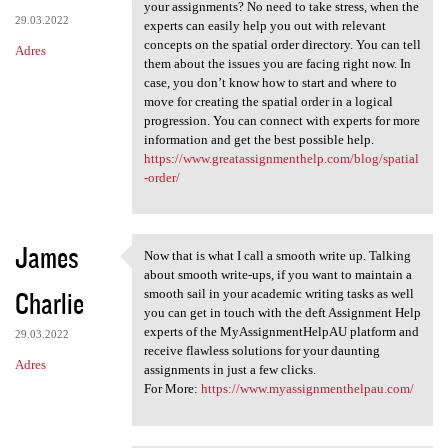
Don’t know how to start
your assignments? No need to take stress, when the
29.03.2022
experts can easily help you out with relevant
concepts on the spatial order directory. You can tell
Adres
them about the issues you are facing right now. In
case, you don’t know how to start and where to
move for creating the spatial order in a logical
progression. You can connect with experts for more
information and get the best possible help.
https://www.greatassignmenthelp.com/blog/spatial
-order/
James
Now that is what I call a smooth write up. Talking
Now that is what I call a
about smooth write-ups, if you want to maintain a
Charlie
smooth sail in your academic writing tasks as well
you can get in touch with the deft Assignment Help
experts of the MyAssignmentHelpAU platform and
29.03.2022
receive flawless solutions for your daunting
Adres
assignments in just a few clicks.
For More:
https://www.myassignmenthelpau.com/