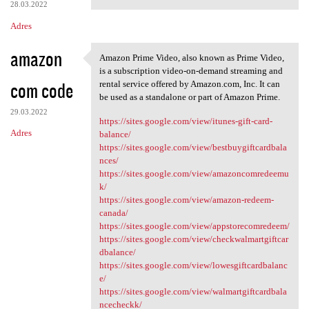
28.03.2022
Adres
amazon
Amazon Prime Video, also known as Prime Video,
Amazon Prime Video, also
is a subscription video-on-demand streaming and
com code
rental service offered by Amazon.com, Inc. It can
be used as a standalone or part of Amazon Prime.
29.03.2022
https://sites.google.com/view/itunes-gift-card-
Adres
balance/
https://sites.google.com/view/bestbuygiftcardbala
nces/
https://sites.google.com/view/amazoncomredeemu
k/
https://sites.google.com/view/amazon-redeem-
canada/
https://sites.google.com/view/appstorecomredeem/
https://sites.google.com/view/checkwalmartgiftcar
dbalance/
https://sites.google.com/view/lowesgiftcardbalanc
e/
https://sites.google.com/view/walmartgiftcardbala
ncecheckk/