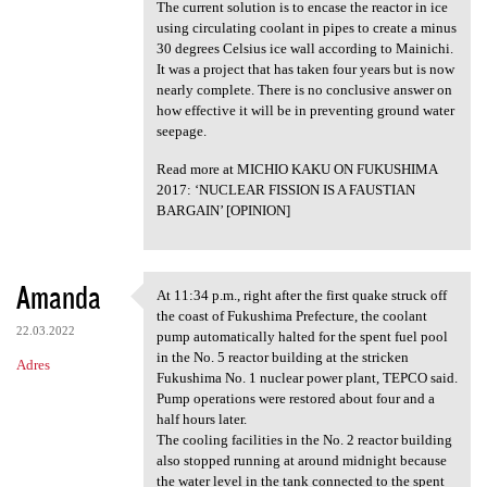
The current solution is to encase the reactor in ice
using circulating coolant in pipes to create a minus
30 degrees Celsius ice wall according to Mainichi.
It was a project that has taken four years but is now
nearly complete. There is no conclusive answer on
how effective it will be in preventing ground water
seepage.
Read more at MICHIO KAKU ON FUKUSHIMA
2017: ‘NUCLEAR FISSION IS A FAUSTIAN
BARGAIN’ [OPINION]
Amanda
At 11:34 p.m., right after the first quake struck off
At 11:34 p.m., right after
the coast of Fukushima Prefecture, the coolant
22.03.2022
pump automatically halted for the spent fuel pool
in the No. 5 reactor building at the stricken
Adres
Fukushima No. 1 nuclear power plant, TEPCO said.
Pump operations were restored about four and a
half hours later.
The cooling facilities in the No. 2 reactor building
also stopped running at around midnight because
the water level in the tank connected to the spent