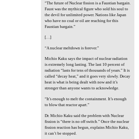
“The future of Nuclear fission is a Faustian bargain.
Faust was the mythical figure who sold his soul to
the devil for unlimited power. Nations like Japan
who have no coal or oil are reaching for this
Faustian bargain.”
[…]
“A nuclear meltdown is forever.”
Michio Kaku says the impact of nuclear radiation
is extremely long lasting. The last 10 percent of
radiation “lasts for tens of thousands of years.” It is
called “decay heat,” and it goes very slowly. Decay
heat is what is being dealt with now and it’s
stronger than anyone wants to acknowledge.
“It’s enough to melt the containment. It’s enough
to blow that reactor apart.”
Dr. Michio Kaku said the problem with Nuclear
fission is “there is no off switch.” Once the nuclear
fission reaction has begun, explains Michio Kaku,
it can’t be stopped.