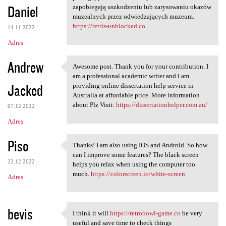
Daniel
zapobiegają uszkodzeniu lub zarysowaniu okazów
muzealnych przez odwiedzających muzeum.
https://tetris-unblocked.co
14.11.2022
Adres
Andrew
Awesome post. Thank you for your contribution. I
Awesome post. Thank you for
am a professional academic writer and i am
Jacked
providing online dissertation help service in
Australia at affordable price. More information
about Plz Visit:
https://dissertationhelper.com.au/
07.12.2022
Adres
Piso
Thanks! I am also using IOS and Android. So how
Thanks! I am also using IOS
can I improve some features? The black screen
22.12.2022
helps you relax when using the computer too
much.
https://colorscreen.io/white-screen
Adres
bevis
I think it will
https://retrobowl-game.co
be very
I think it will https:/
useful and save time to check things