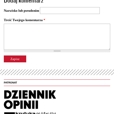
Dodaj komentarz
r
o
Nazwisko lub pseudonim
n
y
Treść Twojego komentarza
*
PATRONAT