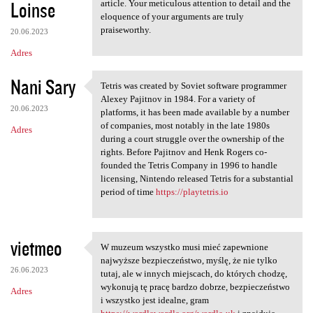
Loinse
article. Your meticulous attention to detail and the
eloquence of your arguments are truly
praiseworthy.
20.06.2023
Adres
Nani Sary
Tetris was created by Soviet software programmer
Tetris was created by Soviet
Alexey Pajitnov in 1984. For a variety of
20.06.2023
platforms, it has been made available by a number
of companies, most notably in the late 1980s
Adres
during a court struggle over the ownership of the
rights. Before Pajitnov and Henk Rogers co-
founded the Tetris Company in 1996 to handle
licensing, Nintendo released Tetris for a substantial
period of time
https://playtetris.io
vietmeo
W muzeum wszystko musi mieć zapewnione
W muzeum wszystko musi mieć
najwyższe bezpieczeństwo, myślę, że nie tylko
26.06.2023
tutaj, ale w innych miejscach, do których chodzę,
wykonują tę pracę bardzo dobrze, bezpieczeństwo
Adres
i wszystko jest idealne, gram