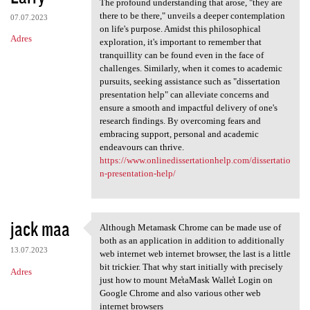
The profound understanding that arose, "they are
there to be there," unveils a deeper contemplation
07.07.2023
on life's purpose. Amidst this philosophical
Adres
exploration, it's important to remember that
tranquillity can be found even in the face of
challenges. Similarly, when it comes to academic
pursuits, seeking assistance such as "dissertation
presentation help" can alleviate concerns and
ensure a smooth and impactful delivery of one's
research findings. By overcoming fears and
embracing support, personal and academic
endeavours can thrive.
https://www.onlinedissertationhelp.com/dissertatio
n-presentation-help/
jack maa
Although Metamask Chrome can be made use of
Although Metamask Chrome can
both as an application in addition to additionally
13.07.2023
web internet web internet browser, the last is a little
bit trickier. That why start initially with precisely
Adres
just how to mount Me̾taMask Walle̾t Login on
Google Chrome and also various other web
internet browsers