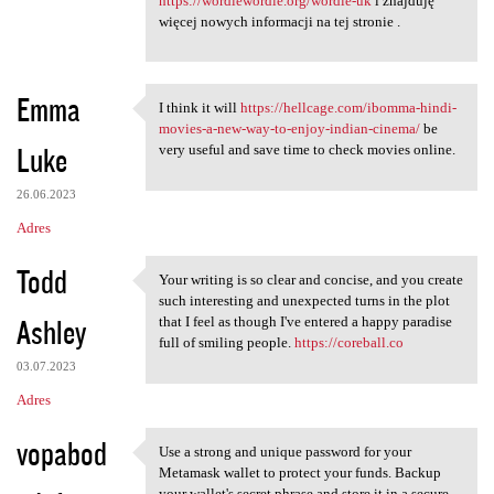
https://wordlewordle.org/wordle-uk
i znajduję
więcej nowych informacji na tej stronie .
Emma
I think it will
https://hellcage.com/ibomma-hindi-
I think it will https:/
movies-a-new-way-to-enjoy-indian-cinema/
be
Luke
very useful and save time to check movies online.
26.06.2023
Adres
Todd
Your writing is so clear and concise, and you create
Your writing is so clear and
such interesting and unexpected turns in the plot
Ashley
that I feel as though I've entered a happy paradise
full of smiling people.
https://coreball.co
03.07.2023
Adres
vopabod
Use a strong and unique password for your
Use a strong and unique
Metamask wallet to protect your funds. Backup
your wallet's secret phrase and store it in a secure