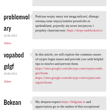
problemvol
Podczas wojny muzy nie mogą milczeć, dlatego
Podczas wojny muzy nie mogą
wiosną coraz więcej teatrów powróciło ze
ary
spektaklami, pojawiły się nowe inicjatywy i
projekty charytatywne.
https://slope-unblocked.co
16.06.2023
Adres
vopabod
In this article, we will explore the common causes
In this article, we will
of crypto login issues and provide you with helpful
gdgf
tips to resolve and prevent them.
https://sites.google.com/abcrypt.com/cryptocomlo
gin/home
18.06.2023
https://sites.google.com/abcrypt.com/cryptocom-
Adres
signin/home
Bekean
My deepest respect
https://fnfgame.io
and
My deepest respect https:/
appreciation go to the author of this exceptional