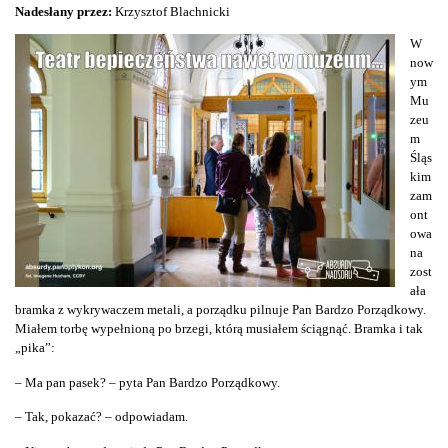
Nadesłany przez:
Krzysztof Blachnicki
W
now
ym
Mu
zeu
m
Śląs
kim
zam
ont
owa
na
zost
ała
bramka z wykrywaczem metali, a porządku pilnuje Pan Bardzo Porządkowy.
Miałem torbę wypełnioną po brzegi, którą musiałem ściągnąć. Bramka i tak
„pika”:
– Ma pan pasek? – pyta Pan Bardzo Porządkowy.
– Tak, pokazać? – odpowiadam.