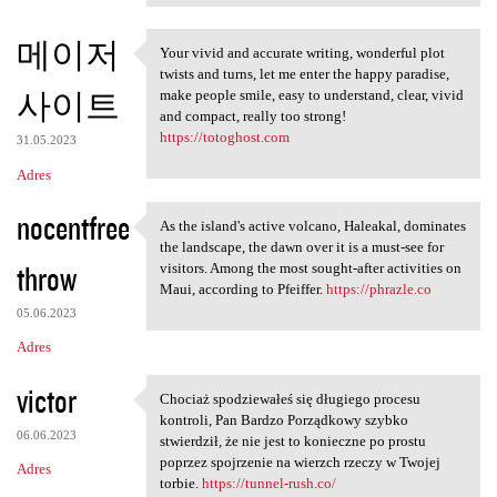
메이저
Your vivid and accurate writing, wonderful plot
Your vivid and accurate
twists and turns, let me enter the happy paradise,
사이트
make people smile, easy to understand, clear, vivid
and compact, really too strong!
https://totoghost.com
31.05.2023
Adres
nocentfree
As the island's active volcano, Haleakal, dominates
As the island's active
the landscape, the dawn over it is a must-see for
throw
visitors. Among the most sought-after activities on
Maui, according to Pfeiffer.
https://phrazle.co
05.06.2023
Adres
victor
Chociaż spodziewałeś się długiego procesu
Chociaż spodziewałeś się
kontroli, Pan Bardzo Porządkowy szybko
06.06.2023
stwierdził, że nie jest to konieczne po prostu
poprzez spojrzenie na wierzch rzeczy w Twojej
Adres
torbie.
https://tunnel-rush.co/