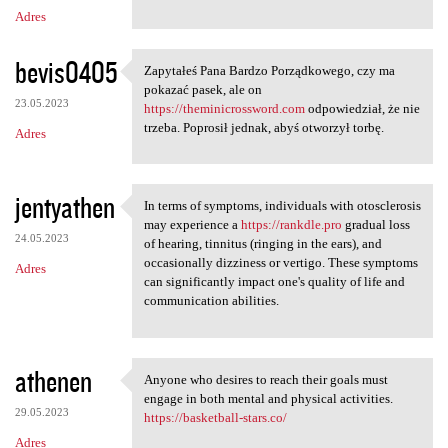
Adres
bevis0405
Zapytałeś Pana Bardzo Porządkowego, czy ma
Zapytałeś Pana Bardzo
pokazać pasek, ale on
23.05.2023
https://theminicrossword.com
odpowiedział, że nie
trzeba. Poprosił jednak, abyś otworzył torbę.
Adres
jentyathen
In terms of symptoms, individuals with otosclerosis
In terms of symptoms,
may experience a
https://rankdle.pro
gradual loss
24.05.2023
of hearing, tinnitus (ringing in the ears), and
occasionally dizziness or vertigo. These symptoms
Adres
can significantly impact one's quality of life and
communication abilities.
athenen
Anyone who desires to reach their goals must
Anyone who desires to reach
engage in both mental and physical activities.
29.05.2023
https://basketball-stars.co/
Adres