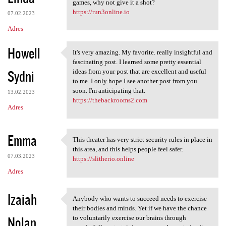
games, why not give it a shot?
https://run3online.io
07.02.2023
Adres
Howell
It's very amazing. My favorite. really insightful and
It's very amazing. My
fascinating post. I learned some pretty essential
Sydni
ideas from your post that are excellent and useful
to me. I only hope I see another post from you
soon. I'm anticipating that.
13.02.2023
https://thebackrooms2.com
Adres
Emma
This theater has very strict security rules in place in
This theater has very strict
this area, and this helps people feel safer.
07.03.2023
https://slitherio.online
Adres
Izaiah
Anybody who wants to succeed needs to exercise
Anybody who wants to succeed
their bodies and minds. Yet if we have the chance
Nolan
to voluntarily exercise our brains through