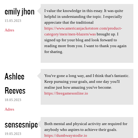
emily jhon
I value the knowledge in this essay. It was quite
I value the knowledge in this
helpful in understanding the topic. I especially
15.05.2023
appreciate that the traditional
https://www.americanjacketstore.com/product-
Adres
category/men/men-blazers/was
brought up. I
signed up for your blog and look forward to
reading more from you. I want to thank you again
for sharing.
Ashlee
You've gone a long way, and I think that's fantastic.
You've gone a long way, and I
Keep pursuing your goals, and one day you'll
Reeves
realise just how amazing you've become.
https://freegamesonline.io
18.05.2023
Adres
sensesnipe
Both mental and physical activity are required for
Both mental and physical
anybody who aspires to achieve their goals.
19.05.2023
https://dumbwaystodie.io