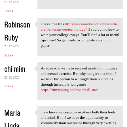
23.12.2022
Adres
Robinson
Check this link
https://ideasandmind.com/how-to-
Check this link https:/
craft-an-essay-on-technology/
if you dunno how to
Ruby
write your college essays. You’ll find a lot of useful
tips there! So get ready to complete a standout
paper!
23.12.2022
Adres
chi mim
Anyone who wants to succeed needs both physical
Anyone who wants to succeed
and mental exercise. But why not give it a shot if
28.12.2022
we have the option to willingly train our brains
through incredibly fun games
Adres
https://tinyfishing.co/basketball-stars
Maria
To achieve success, one must use both their body
To achieve success, one must
and mind. But if we have the opportunity to
Linda
voluntarily train our brains through very exciting