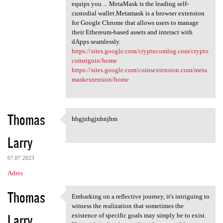
equips you ... MetaMask is the leading self-
custodial wallet.Metamask is a browser extension
for Google Chrome that allows users to manage
their Ethereum-based assets and interact with
dApps seamlessly.
https://sites.google.com/cryptucomlog.com/crypto
comsignin/home
https://sites.google.com/coinsextension.com/meta
maskextension/home
Thomas
hbgjnhgjnhnjhm
hbgjnhgjnhnjhm
Larry
07.07.2023
Adres
Thomas
Embarking on a reflective journey, it's intriguing to
Embarking on a reflective
witness the realization that sometimes the
Larry
existence of specific goals may simply be to exist.