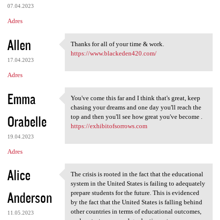
07.04.2023
Adres
Allen
Thanks for all of your time & work.
Thanks for all of your time &
https://www.blackeden420.com/
17.04.2023
Adres
Emma
You've come this far and I think that's great, keep
You've come this far and I
chasing your dreams and one day you'll reach the
Orabelle
top and then you'll see how great you've become .
https://exhibitofsorrows.com
19.04.2023
Adres
Alice
The crisis is rooted in the fact that the educational
The crisis is rooted in the
system in the United States is failing to adequately
Anderson
prepare students for the future. This is evidenced
by the fact that the United States is falling behind
other countries in terms of educational outcomes,
11.05.2023