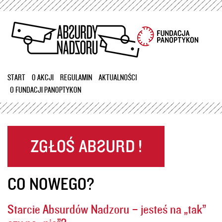
Przejdź
do
treści
START
O AKCJI
REGULAMIN
AKTUALNOŚCI
O FUNDACJI PANOPTYKON
CO NOWEGO?
Starcie Absurdów Nadzoru – jesteś na „tak”