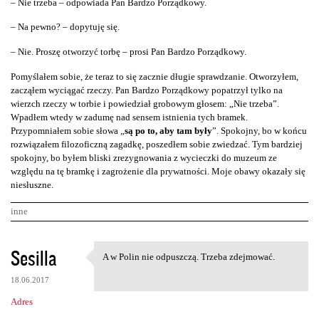
– Nie trzeba – odpowiada Pan Bardzo Porządkowy.
– Na pewno? – dopytuję się.
– Nie. Proszę otworzyć torbę – prosi Pan Bardzo Porządkowy.
Pomyślałem sobie, że teraz to się zacznie długie sprawdzanie. Otworzyłem,
zacząłem wyciągać rzeczy. Pan Bardzo Porządkowy popatrzył tylko na
wierzch rzeczy w torbie i powiedział grobowym głosem: „Nie trzeba”.
Wpadłem wtedy w zadumę nad sensem istnienia tych bramek.
Przypomniałem sobie słowa „
są po to, aby tam były
”. Spokojny, bo w końcu
rozwiązałem filozoficzną zagadkę, poszedłem sobie zwiedzać. Tym bardziej
spokojny, bo byłem bliski zrezygnowania z wycieczki do muzeum ze
względu na tę bramkę i zagrożenie dla prywatności. Moje obawy okazały się
niesłuszne.
inne
K
Sesilla
A w Polin nie odpuszczą. Trzeba zdejmować.
A w Polin nie odpuszczą.
o
18.06.2017
m
Adres
e