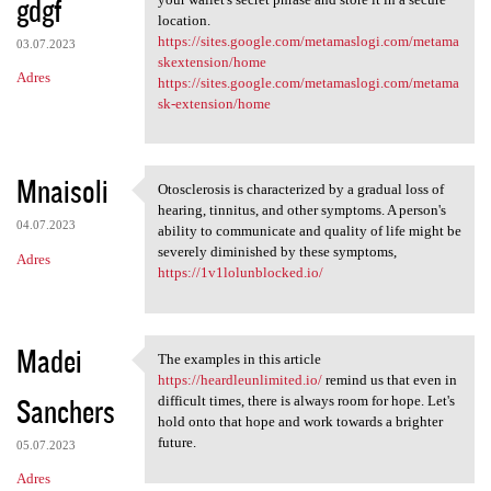
gdgf
location.
https://sites.google.com/metamaslogi.com/metama
03.07.2023
skextension/home
Adres
https://sites.google.com/metamaslogi.com/metama
sk-extension/home
Mnaisoli
Otosclerosis is characterized by a gradual loss of
Otosclerosis is characterized
hearing, tinnitus, and other symptoms. A person's
04.07.2023
ability to communicate and quality of life might be
severely diminished by these symptoms,
Adres
https://1v1lolunblocked.io/
Madei
The examples in this article
The examples in this article
https://heardleunlimited.io/
remind us that even in
Sanchers
difficult times, there is always room for hope. Let's
hold onto that hope and work towards a brighter
future.
05.07.2023
Adres