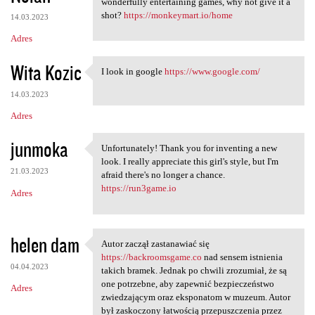
wonderfully entertaining games, why not give it a
shot?
https://monkeymart.io/home
14.03.2023
Adres
Wita Kozic
I look in google
https://www.google.com/
I look in google https://www
14.03.2023
Adres
junmoka
Unfortunately! Thank you for inventing a new
Unfortunately! Thank you for
look. I really appreciate this girl's style, but I'm
21.03.2023
afraid there's no longer a chance.
https://run3game.io
Adres
helen dam
Autor zaczął zastanawiać się
Autor zaczął zastanawiać się
https://backroomsgame.co
nad sensem istnienia
04.04.2023
takich bramek. Jednak po chwili zrozumiał, że są
one potrzebne, aby zapewnić bezpieczeństwo
Adres
zwiedzającym oraz eksponatom w muzeum. Autor
był zaskoczony łatwością przepuszczenia przez