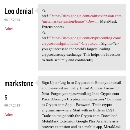
Leo denial
<a
<a href="https://sites.google
href="
https://sites.google.com/coinsextension.com
05.07.2023
/metamaskextension/home">Down...
MetaMask
Extension</a>
Adres
<a
href="
https://sites.google.com/cryptucomlog.com/
cryptocomsignin/home">Crypto.com
Signin</a>
you get access to the world's largest leading
cryptocurrency exchange. This helps the investors
to trade securely and confidently.
markstone
Sign Up or Log In to Crypto.com. Enter your email
Sign Up or Log In to Crypto
and password manually. Email Address. Password.
s
Next. Forgot your passwordLog In to Crypto.com
Price. Already a Crypto.com Signin user? Continue
as Crypto.com App ... Password. Trade crypto
06.07.2023
anytime, anywhere. Start with as little as US$1.
Adres
Trade on the go with the Crypto.com. Download
MetaMask Extension Google Play Available as a
browser extension and as a mobile app, MetaMask