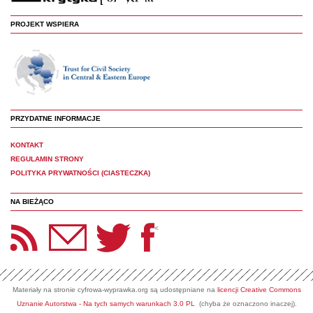
PROJEKT WSPIERA
PRZYDATNE INFORMACJE
KONTAKT
REGULAMIN STRONY
POLITYKA PRYWATNOŚCI (CIASTECZKA)
NA BIEŻĄCO
etter Panoptyka
Twitter
Facebook
<
Materiały na stronie cyfrowa-wyprawka.org są udostępniane na
licencji Creative Commons
Uznanie Autorstwa - Na tych samych warunkach 3.0 PL
(chyba że oznaczono inaczej).