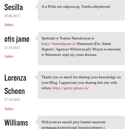
n
Sesilla
A w Polin nie odpuszczą. Trzeba zdejmować.
A w Polin nie odpuszczą.
t
18.06.2017
a
Adres
r
z
otis jame
Spektakl w Teatrze Narodowym w
Spektakl w Teatrze Narodowym
e
https://framedgame.io
Warszawie (Fot. Adam
11.10.2022
Stępień / Agencja Wyborcza.pl). Wizyta w muzeum
w Warszawie staje się coraz droższa
Adres
Lorenza
Thank you so much for sharing your knowledge on
Thank you so much for sharing
your Blog. I appreciate you sharing this site with
Schoen
others.
https://gartic-phone.io/
27.10.2022
Adres
Williams
Wykrywacze metali przy bramie muzeum
Wykrywacze metali przy bramie
pomagają kontrolować bezpieczeństwo i