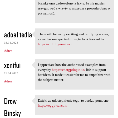
bramkę oraz zadowolony z faktu, że nie musiał
rezygnować z wizyty w muzeum z powodu obaw o
prywatność.
adoal tedla
There will be many exciting and terrifying scenes,
There will be many exciting
as well as unexpected turns, to look forward to.
05.04.2023
https://colorbynumber.io
Adres
xenifui
I appreciate how the author used examples from
I appreciate how the author
everyday
https://chatgptlogin.io/
life to support
05.04.2023
her ideas. It made it easier for me to empathize with
the subject matter.
Adres
Drew
Dzięki za udostępnienie tego, to bardzo pomocne
Dzięki za udostępnienie tego,
https://eggy-car.com
Binsky