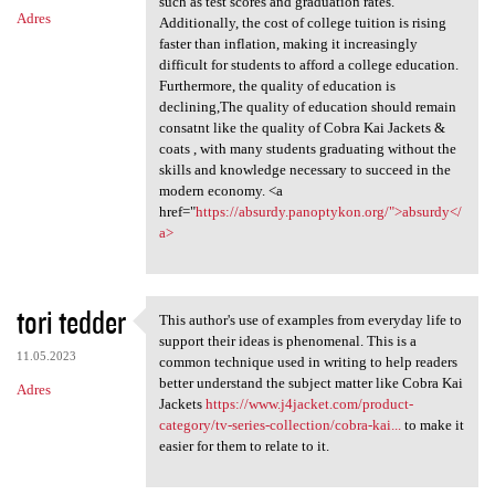
such as test scores and graduation rates.
Adres
Additionally, the cost of college tuition is rising
faster than inflation, making it increasingly
difficult for students to afford a college education.
Furthermore, the quality of education is
declining,The quality of education should remain
consatnt like the quality of Cobra Kai Jackets &
coats , with many students graduating without the
skills and knowledge necessary to succeed in the
modern economy. <a
href="
https://absurdy.panoptykon.org/">absurdy</
a>
tori tedder
This author's use of examples from everyday life to
This author's use of
support their ideas is phenomenal. This is a
11.05.2023
common technique used in writing to help readers
better understand the subject matter like Cobra Kai
Adres
Jackets
https://www.j4jacket.com/product-
category/tv-series-collection/cobra-kai...
to make it
easier for them to relate to it.