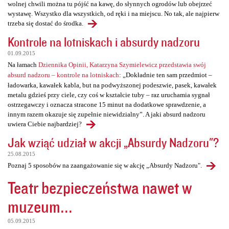
wolnej chwili można tu pójść na kawę, do słynnych ogrodów lub obejrzeć
wystawę. Wszystko dla wszystkich, od ręki i na miejscu. No tak, ale najpierw
trzeba się dostać do środka.
Kontrole na lotniskach i absurdy nadzoru
01.09.2015
Na łamach
Dziennika Opinii, Katarzyna Szymielewicz przedstawia swój
absurd nadzoru – kontrole na lotniskach
: „Dokładnie ten sam przedmiot –
ładowarka, kawałek kabla, but na podwyższonej podeszwie, pasek, kawałek
metalu gdzieś przy ciele, czy coś w kształcie tuby – raz uruchamia sygnał
ostrzegawczy i oznacza stracone 15 minut na dodatkowe sprawdzenie, a
innym razem okazuje się zupełnie niewidzialny”. A jaki absurd nadzoru
uwiera Ciebie najbardziej?
Jak wziąć udział w akcji „Absurdy Nadzoru"?
25.08.2015
Poznaj 5 sposobów na zaangażowanie się w akcję „Absurdy Nadzoru".
Teatr bezpieczeństwa nawet w
muzeum...
05.09.2015