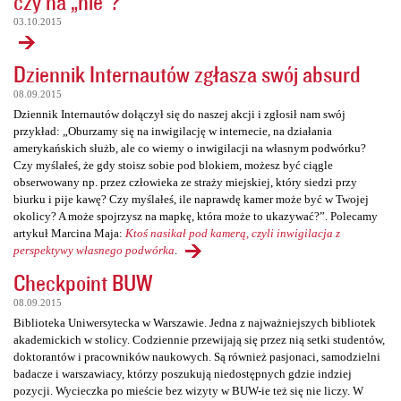
czy na „nie”?
03.10.2015
Dziennik Internautów zgłasza swój absurd
08.09.2015
Dziennik Internautów dołączył się do naszej akcji i zgłosił nam swój
przykład: „Oburzamy się na inwigilację w internecie, na działania
amerykańskich służb, ale co wiemy o inwigilacji na własnym podwórku?
Czy myślałeś, że gdy stoisz sobie pod blokiem, możesz być ciągle
obserwowany np. przez człowieka ze straży miejskiej, który siedzi przy
biurku i pije kawę? Czy myślałeś, ile naprawdę kamer może być w Twojej
okolicy? A może spojrzysz na mapkę, która może to ukazywać?”. Polecamy
artykuł Marcina Maja:
Ktoś nasikał pod kamerą, czyli inwigilacja z
perspektywy własnego podwórka
.
Checkpoint BUW
08.09.2015
Biblioteka Uniwersytecka w Warszawie. Jedna z najważniejszych bibliotek
akademickich w stolicy. Codziennie przewijają się przez nią setki studentów,
doktorantów i pracowników naukowych. Są również pasjonaci, samodzielni
badacze i warszawiacy, którzy poszukują niedostępnych gdzie indziej
pozycji. Wycieczka po mieście bez wizyty w BUW-ie też się nie liczy. W