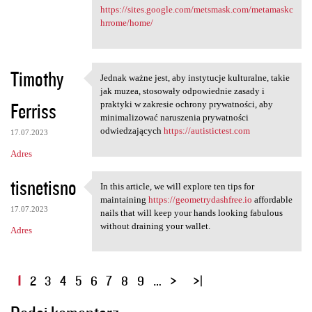
https://sites.google.com/metsmask.com/metamaskc
hrrome/home/
Timothy
Jednak ważne jest, aby instytucje kulturalne, takie
Jednak ważne jest, aby
jak muzea, stosowały odpowiednie zasady i
Ferriss
praktyki w zakresie ochrony prywatności, aby
minimalizować naruszenia prywatności
odwiedzających
https://autistictest.com
17.07.2023
Adres
tisnetisno
In this article, we will explore ten tips for
In this article, we will
maintaining
https://geometrydashfree.io
affordable
17.07.2023
nails that will keep your hands looking fabulous
without draining your wallet.
Adres
S
1
2
3
4
5
6
7
8
9
…
t