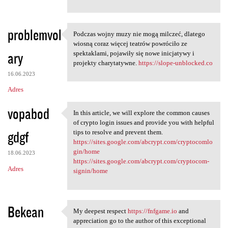
problemvol
Podczas wojny muzy nie mogą milczeć, dlatego
Podczas wojny muzy nie mogą
wiosną coraz więcej teatrów powróciło ze
ary
spektaklami, pojawiły się nowe inicjatywy i
projekty charytatywne.
https://slope-unblocked.co
16.06.2023
Adres
vopabod
In this article, we will explore the common causes
In this article, we will
of crypto login issues and provide you with helpful
gdgf
tips to resolve and prevent them.
https://sites.google.com/abcrypt.com/cryptocomlo
gin/home
18.06.2023
https://sites.google.com/abcrypt.com/cryptocom-
Adres
signin/home
Bekean
My deepest respect
https://fnfgame.io
and
My deepest respect https:/
appreciation go to the author of this exceptional