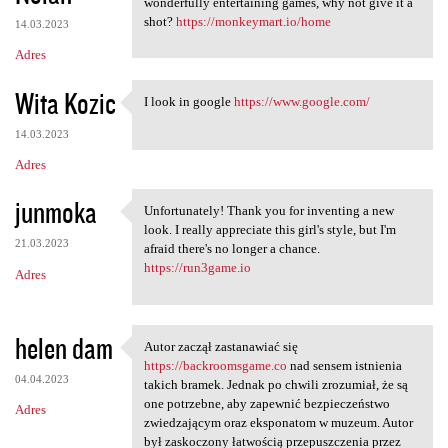
wonderfully entertaining games, why not give it a
shot?
https://monkeymart.io/home
14.03.2023
Adres
Wita Kozic
I look in google
https://www.google.com/
I look in google https://www
14.03.2023
Adres
junmoka
Unfortunately! Thank you for inventing a new
Unfortunately! Thank you for
look. I really appreciate this girl's style, but I'm
21.03.2023
afraid there's no longer a chance.
https://run3game.io
Adres
helen dam
Autor zaczął zastanawiać się
Autor zaczął zastanawiać się
https://backroomsgame.co
nad sensem istnienia
04.04.2023
takich bramek. Jednak po chwili zrozumiał, że są
one potrzebne, aby zapewnić bezpieczeństwo
Adres
zwiedzającym oraz eksponatom w muzeum. Autor
był zaskoczony łatwością przepuszczenia przez