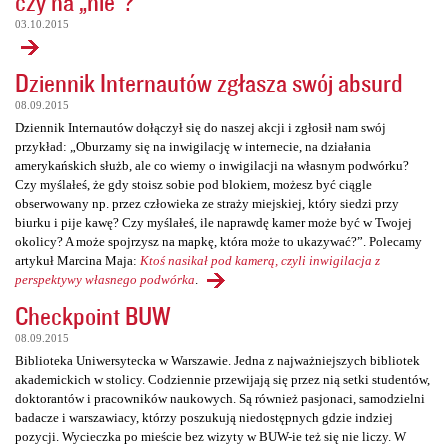
czy na „nie”?
03.10.2015
Dziennik Internautów zgłasza swój absurd
08.09.2015
Dziennik Internautów dołączył się do naszej akcji i zgłosił nam swój
przykład: „Oburzamy się na inwigilację w internecie, na działania
amerykańskich służb, ale co wiemy o inwigilacji na własnym podwórku?
Czy myślałeś, że gdy stoisz sobie pod blokiem, możesz być ciągle
obserwowany np. przez człowieka ze straży miejskiej, który siedzi przy
biurku i pije kawę? Czy myślałeś, ile naprawdę kamer może być w Twojej
okolicy? A może spojrzysz na mapkę, która może to ukazywać?”. Polecamy
artykuł Marcina Maja:
Ktoś nasikał pod kamerą, czyli inwigilacja z
perspektywy własnego podwórka
.
Checkpoint BUW
08.09.2015
Biblioteka Uniwersytecka w Warszawie. Jedna z najważniejszych bibliotek
akademickich w stolicy. Codziennie przewijają się przez nią setki studentów,
doktorantów i pracowników naukowych. Są również pasjonaci, samodzielni
badacze i warszawiacy, którzy poszukują niedostępnych gdzie indziej
pozycji. Wycieczka po mieście bez wizyty w BUW-ie też się nie liczy. W