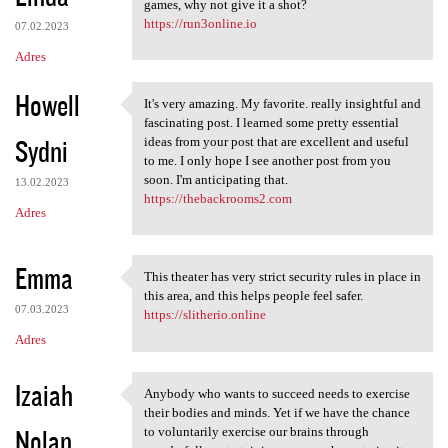
games, why not give it a shot?
https://run3online.io
07.02.2023
Adres
Howell
It's very amazing. My favorite. really insightful and
It's very amazing. My
fascinating post. I learned some pretty essential
Sydni
ideas from your post that are excellent and useful
to me. I only hope I see another post from you
soon. I'm anticipating that.
13.02.2023
https://thebackrooms2.com
Adres
Emma
This theater has very strict security rules in place in
This theater has very strict
this area, and this helps people feel safer.
07.03.2023
https://slitherio.online
Adres
Izaiah
Anybody who wants to succeed needs to exercise
Anybody who wants to succeed
their bodies and minds. Yet if we have the chance
Nolan
to voluntarily exercise our brains through