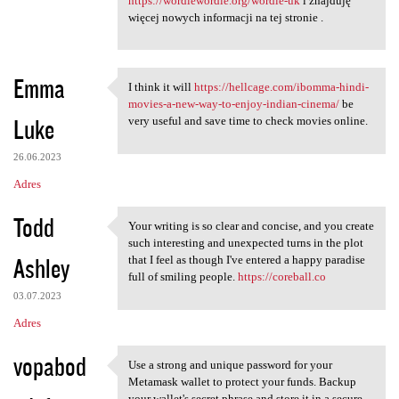
https://wordlewordle.org/wordle-uk
i znajduję
więcej nowych informacji na tej stronie .
Emma
I think it will
https://hellcage.com/ibomma-hindi-
I think it will https:/
movies-a-new-way-to-enjoy-indian-cinema/
be
Luke
very useful and save time to check movies online.
26.06.2023
Adres
Todd
Your writing is so clear and concise, and you create
Your writing is so clear and
such interesting and unexpected turns in the plot
Ashley
that I feel as though I've entered a happy paradise
full of smiling people.
https://coreball.co
03.07.2023
Adres
vopabod
Use a strong and unique password for your
Use a strong and unique
Metamask wallet to protect your funds. Backup
your wallet's secret phrase and store it in a secure