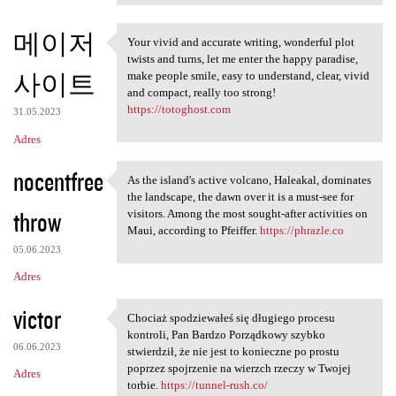
메이저
Your vivid and accurate writing, wonderful plot
Your vivid and accurate
twists and turns, let me enter the happy paradise,
사이트
make people smile, easy to understand, clear, vivid
and compact, really too strong!
https://totoghost.com
31.05.2023
Adres
nocentfree
As the island's active volcano, Haleakal, dominates
As the island's active
the landscape, the dawn over it is a must-see for
throw
visitors. Among the most sought-after activities on
Maui, according to Pfeiffer.
https://phrazle.co
05.06.2023
Adres
victor
Chociaż spodziewałeś się długiego procesu
Chociaż spodziewałeś się
kontroli, Pan Bardzo Porządkowy szybko
06.06.2023
stwierdził, że nie jest to konieczne po prostu
poprzez spojrzenie na wierzch rzeczy w Twojej
Adres
torbie.
https://tunnel-rush.co/