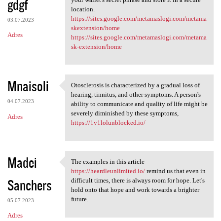
gdgf
location.
https://sites.google.com/metamaslogi.com/metama
03.07.2023
skextension/home
Adres
https://sites.google.com/metamaslogi.com/metama
sk-extension/home
Mnaisoli
Otosclerosis is characterized by a gradual loss of
Otosclerosis is characterized
hearing, tinnitus, and other symptoms. A person's
04.07.2023
ability to communicate and quality of life might be
severely diminished by these symptoms,
Adres
https://1v1lolunblocked.io/
Madei
The examples in this article
The examples in this article
https://heardleunlimited.io/
remind us that even in
Sanchers
difficult times, there is always room for hope. Let's
hold onto that hope and work towards a brighter
future.
05.07.2023
Adres