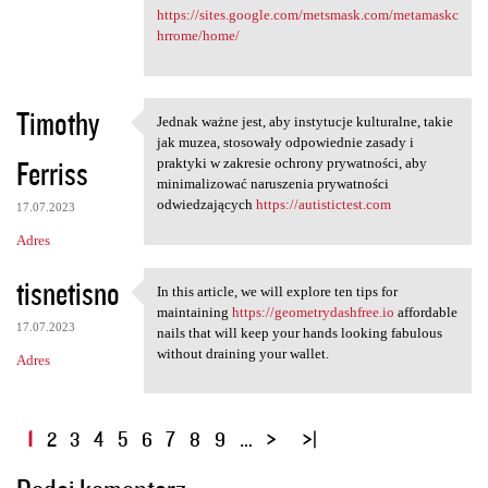
https://sites.google.com/metsmask.com/metamaskc
hrrome/home/
Timothy
Jednak ważne jest, aby instytucje kulturalne, takie
Jednak ważne jest, aby
jak muzea, stosowały odpowiednie zasady i
Ferriss
praktyki w zakresie ochrony prywatności, aby
minimalizować naruszenia prywatności
odwiedzających
https://autistictest.com
17.07.2023
Adres
tisnetisno
In this article, we will explore ten tips for
In this article, we will
maintaining
https://geometrydashfree.io
affordable
17.07.2023
nails that will keep your hands looking fabulous
without draining your wallet.
Adres
S
1
2
3
4
5
6
7
8
9
…
t