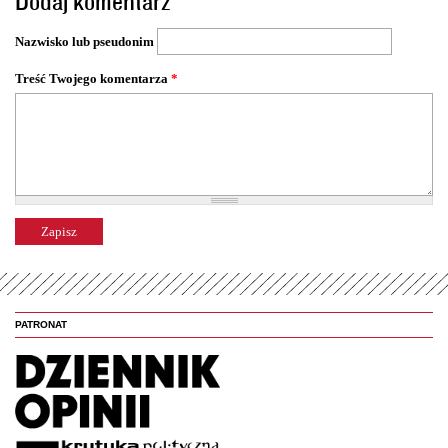
Dodaj komentarz
r
o
Nazwisko lub pseudonim
n
y
Treść Twojego komentarza
*
PATRONAT