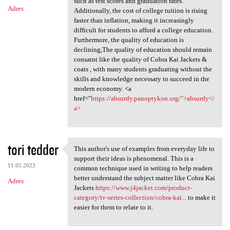
such as test scores and graduation rates.
Adres
Additionally, the cost of college tuition is rising
faster than inflation, making it increasingly
difficult for students to afford a college education.
Furthermore, the quality of education is
declining,The quality of education should remain
consatnt like the quality of Cobra Kai Jackets &
coats , with many students graduating without the
skills and knowledge necessary to succeed in the
modern economy. <a
href="
https://absurdy.panoptykon.org/">absurdy</
a>
tori tedder
This author's use of examples from everyday life to
This author's use of
support their ideas is phenomenal. This is a
11.05.2023
common technique used in writing to help readers
better understand the subject matter like Cobra Kai
Adres
Jackets
https://www.j4jacket.com/product-
category/tv-series-collection/cobra-kai...
to make it
easier for them to relate to it.