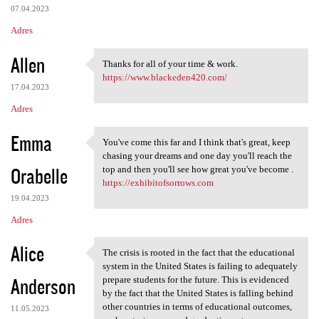
07.04.2023
Adres
Allen
Thanks for all of your time & work.
Thanks for all of your time &
https://www.blackeden420.com/
17.04.2023
Adres
Emma
You've come this far and I think that's great, keep
You've come this far and I
chasing your dreams and one day you'll reach the
Orabelle
top and then you'll see how great you've become .
https://exhibitofsorrows.com
19.04.2023
Adres
Alice
The crisis is rooted in the fact that the educational
The crisis is rooted in the
system in the United States is failing to adequately
Anderson
prepare students for the future. This is evidenced
by the fact that the United States is falling behind
other countries in terms of educational outcomes,
11.05.2023