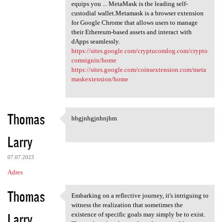
equips you ... MetaMask is the leading self-
custodial wallet.Metamask is a browser extension
for Google Chrome that allows users to manage
their Ethereum-based assets and interact with
dApps seamlessly.
https://sites.google.com/cryptucomlog.com/crypto
comsignin/home
https://sites.google.com/coinsextension.com/meta
maskextension/home
Thomas
hbgjnhgjnhnjhm
hbgjnhgjnhnjhm
Larry
07.07.2023
Adres
Thomas
Embarking on a reflective journey, it's intriguing to
Embarking on a reflective
witness the realization that sometimes the
Larry
existence of specific goals may simply be to exist.