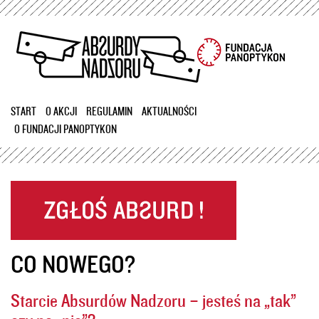
Przejdź
do
treści
START
O AKCJI
REGULAMIN
AKTUALNOŚCI
O FUNDACJI PANOPTYKON
CO NOWEGO?
Starcie Absurdów Nadzoru – jesteś na „tak”