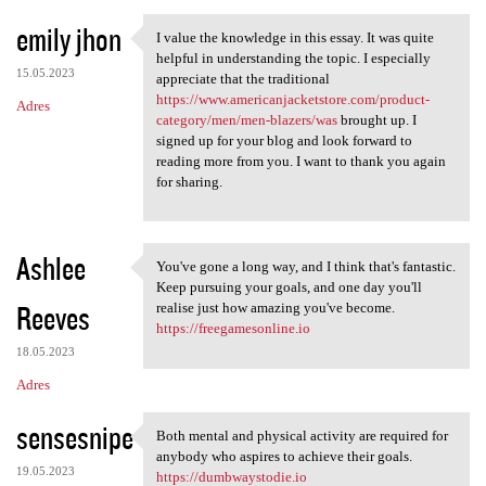
emily jhon
I value the knowledge in this essay. It was quite
I value the knowledge in this
helpful in understanding the topic. I especially
15.05.2023
appreciate that the traditional
https://www.americanjacketstore.com/product-
Adres
category/men/men-blazers/was
brought up. I
signed up for your blog and look forward to
reading more from you. I want to thank you again
for sharing.
Ashlee
You've gone a long way, and I think that's fantastic.
You've gone a long way, and I
Keep pursuing your goals, and one day you'll
Reeves
realise just how amazing you've become.
https://freegamesonline.io
18.05.2023
Adres
sensesnipe
Both mental and physical activity are required for
Both mental and physical
anybody who aspires to achieve their goals.
19.05.2023
https://dumbwaystodie.io