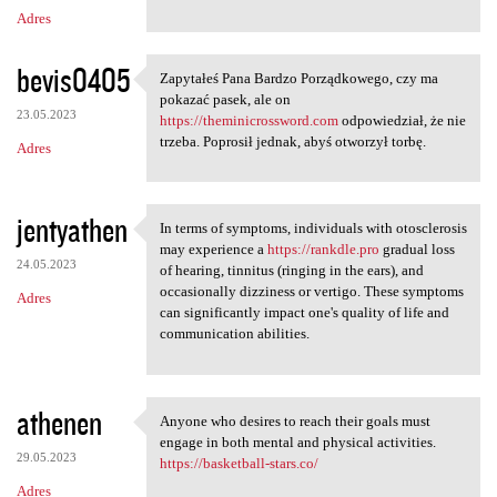
Adres
bevis0405
Zapytałeś Pana Bardzo Porządkowego, czy ma
Zapytałeś Pana Bardzo
pokazać pasek, ale on
23.05.2023
https://theminicrossword.com
odpowiedział, że nie
trzeba. Poprosił jednak, abyś otworzył torbę.
Adres
jentyathen
In terms of symptoms, individuals with otosclerosis
In terms of symptoms,
may experience a
https://rankdle.pro
gradual loss
24.05.2023
of hearing, tinnitus (ringing in the ears), and
occasionally dizziness or vertigo. These symptoms
Adres
can significantly impact one's quality of life and
communication abilities.
athenen
Anyone who desires to reach their goals must
Anyone who desires to reach
engage in both mental and physical activities.
29.05.2023
https://basketball-stars.co/
Adres