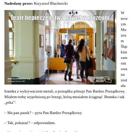
Nadesłany przez:
Krzysztof Blachnicki
W
now
ym
Mu
zeu
m
Śląs
kim
zam
ont
owa
na
zost
ała
bramka z wykrywaczem metali, a porządku pilnuje Pan Bardzo Porządkowy.
Miałem torbę wypełnioną po brzegi, którą musiałem ściągnąć. Bramka i tak
„pika”:
– Ma pan pasek? – pyta Pan Bardzo Porządkowy.
– Tak, pokazać? – odpowiadam.