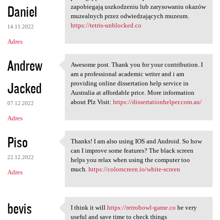
Daniel
zapobiegają uszkodzeniu lub zarysowaniu okazów
muzealnych przez odwiedzających muzeum.
https://tetris-unblocked.co
14.11.2022
Adres
Andrew
Awesome post. Thank you for your contribution. I
Awesome post. Thank you for
am a professional academic writer and i am
Jacked
providing online dissertation help service in
Australia at affordable price. More information
about Plz Visit:
https://dissertationhelper.com.au/
07.12.2022
Adres
Piso
Thanks! I am also using IOS and Android. So how
Thanks! I am also using IOS
can I improve some features? The black screen
22.12.2022
helps you relax when using the computer too
much.
https://colorscreen.io/white-screen
Adres
bevis
I think it will
https://retrobowl-game.co
be very
I think it will https:/
useful and save time to check things