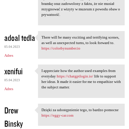
bramkę oraz zadowolony z faktu, że nie musiał
rezygnować z wizyty w muzeum z powodu obaw o
prywatność.
adoal tedla
There will be many exciting and terrifying scenes,
There will be many exciting
as well as unexpected turns, to look forward to.
05.04.2023
https://colorbynumber.io
Adres
xenifui
I appreciate how the author used examples from
I appreciate how the author
everyday
https://chatgptlogin.io/
life to support
05.04.2023
her ideas. It made it easier for me to empathize with
the subject matter.
Adres
Drew
Dzięki za udostępnienie tego, to bardzo pomocne
Dzięki za udostępnienie tego,
https://eggy-car.com
Binsky