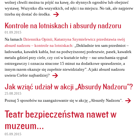
wolnej chwili można tu pójść na kawę, do słynnych ogrodów lub obejrzeć
wystawę. Wszystko dla wszystkich, od ręki i na miejscu. No tak, ale najpierw
trzeba się dostać do środka.
Kontrole na lotniskach i absurdy nadzoru
01.09.2015
Na łamach
Dziennika Opinii, Katarzyna Szymielewicz przedstawia swój
absurd nadzoru – kontrole na lotniskach
: „Dokładnie ten sam przedmiot –
ładowarka, kawałek kabla, but na podwyższonej podeszwie, pasek, kawałek
metalu gdzieś przy ciele, czy coś w kształcie tuby – raz uruchamia sygnał
ostrzegawczy i oznacza stracone 15 minut na dodatkowe sprawdzenie, a
innym razem okazuje się zupełnie niewidzialny”. A jaki absurd nadzoru
uwiera Ciebie najbardziej?
Jak wziąć udział w akcji „Absurdy Nadzoru"?
25.08.2015
Poznaj 5 sposobów na zaangażowanie się w akcję „Absurdy Nadzoru".
Teatr bezpieczeństwa nawet w
muzeum...
05.09.2015