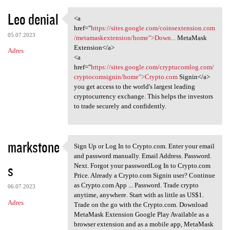
Leo denial
<a
<a href="https://sites.google
href="
https://sites.google.com/coinsextension.com
05.07.2023
/metamaskextension/home">Down...
MetaMask
Extension</a>
Adres
<a
href="
https://sites.google.com/cryptucomlog.com/
cryptocomsignin/home">Crypto.com
Signin</a>
you get access to the world's largest leading
cryptocurrency exchange. This helps the investors
to trade securely and confidently.
markstone
Sign Up or Log In to Crypto.com. Enter your email
Sign Up or Log In to Crypto
and password manually. Email Address. Password.
s
Next. Forgot your passwordLog In to Crypto.com
Price. Already a Crypto.com Signin user? Continue
as Crypto.com App ... Password. Trade crypto
06.07.2023
anytime, anywhere. Start with as little as US$1.
Adres
Trade on the go with the Crypto.com. Download
MetaMask Extension Google Play Available as a
browser extension and as a mobile app, MetaMask