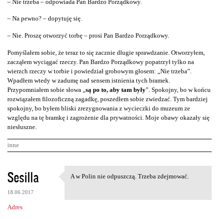
– Nie trzeba – odpowiada Pan Bardzo Porządkowy.
– Na pewno? – dopytuję się.
– Nie. Proszę otworzyć torbę – prosi Pan Bardzo Porządkowy.
Pomyślałem sobie, że teraz to się zacznie długie sprawdzanie. Otworzyłem,
zacząłem wyciągać rzeczy. Pan Bardzo Porządkowy popatrzył tylko na
wierzch rzeczy w torbie i powiedział grobowym głosem: „Nie trzeba”.
Wpadłem wtedy w zadumę nad sensem istnienia tych bramek.
Przypomniałem sobie słowa „
są po to, aby tam były
”. Spokojny, bo w końcu
rozwiązałem filozoficzną zagadkę, poszedłem sobie zwiedzać. Tym bardziej
spokojny, bo byłem bliski zrezygnowania z wycieczki do muzeum ze
względu na tę bramkę i zagrożenie dla prywatności. Moje obawy okazały się
niesłuszne.
inne
K
Sesilla
A w Polin nie odpuszczą. Trzeba zdejmować.
A w Polin nie odpuszczą.
o
18.06.2017
m
Adres
e