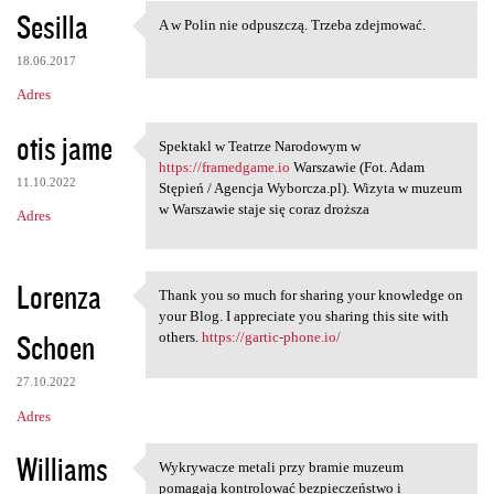
n
Sesilla
A w Polin nie odpuszczą. Trzeba zdejmować.
A w Polin nie odpuszczą.
t
18.06.2017
a
Adres
r
z
otis jame
Spektakl w Teatrze Narodowym w
Spektakl w Teatrze Narodowym
e
https://framedgame.io
Warszawie (Fot. Adam
11.10.2022
Stępień / Agencja Wyborcza.pl). Wizyta w muzeum
w Warszawie staje się coraz droższa
Adres
Lorenza
Thank you so much for sharing your knowledge on
Thank you so much for sharing
your Blog. I appreciate you sharing this site with
Schoen
others.
https://gartic-phone.io/
27.10.2022
Adres
Williams
Wykrywacze metali przy bramie muzeum
Wykrywacze metali przy bramie
pomagają kontrolować bezpieczeństwo i