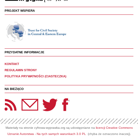
PROJEKT WSPIERA
PRZYDATNE INFORMACJE
KONTAKT
REGULAMIN STRONY
POLITYKA PRYWATNOŚCI (CIASTECZKA)
NA BIEŻĄCO
etter Panoptyka
Twitter
Facebook
<
Materiały na stronie cyfrowa-wyprawka.org są udostępniane na
licencji Creative Commons
Uznanie Autorstwa - Na tych samych warunkach 3.0 PL
(chyba że oznaczono inaczej).