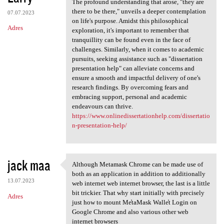
The profound understanding that arose, "they are
there to be there," unveils a deeper contemplation
07.07.2023
on life's purpose. Amidst this philosophical
Adres
exploration, it's important to remember that
tranquillity can be found even in the face of
challenges. Similarly, when it comes to academic
pursuits, seeking assistance such as "dissertation
presentation help" can alleviate concerns and
ensure a smooth and impactful delivery of one's
research findings. By overcoming fears and
embracing support, personal and academic
endeavours can thrive.
https://www.onlinedissertationhelp.com/dissertatio
n-presentation-help/
jack maa
Although Metamask Chrome can be made use of
Although Metamask Chrome can
both as an application in addition to additionally
13.07.2023
web internet web internet browser, the last is a little
bit trickier. That why start initially with precisely
Adres
just how to mount Me̾taMask Walle̾t Login on
Google Chrome and also various other web
internet browsers