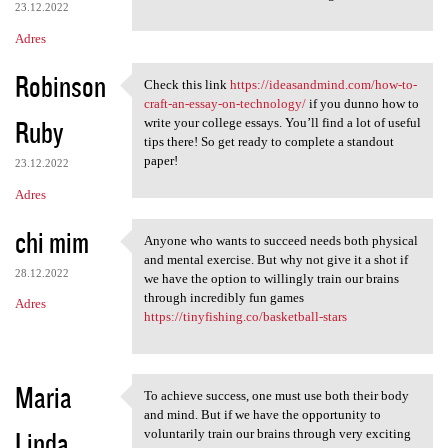
23.12.2022
Adres
Robinson
Check this link
https://ideasandmind.com/how-to-
Check this link https:/
craft-an-essay-on-technology/
if you dunno how to
Ruby
write your college essays. You’ll find a lot of useful
tips there! So get ready to complete a standout
paper!
23.12.2022
Adres
chi mim
Anyone who wants to succeed needs both physical
Anyone who wants to succeed
and mental exercise. But why not give it a shot if
28.12.2022
we have the option to willingly train our brains
through incredibly fun games
Adres
https://tinyfishing.co/basketball-stars
Maria
To achieve success, one must use both their body
To achieve success, one must
and mind. But if we have the opportunity to
Linda
voluntarily train our brains through very exciting