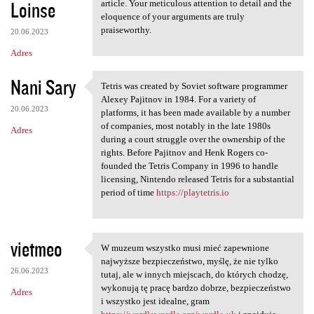
Loinse
article. Your meticulous attention to detail and the
eloquence of your arguments are truly
praiseworthy.
20.06.2023
Adres
Nani Sary
Tetris was created by Soviet software programmer
Tetris was created by Soviet
Alexey Pajitnov in 1984. For a variety of
20.06.2023
platforms, it has been made available by a number
of companies, most notably in the late 1980s
Adres
during a court struggle over the ownership of the
rights. Before Pajitnov and Henk Rogers co-
founded the Tetris Company in 1996 to handle
licensing, Nintendo released Tetris for a substantial
period of time
https://playtetris.io
vietmeo
W muzeum wszystko musi mieć zapewnione
W muzeum wszystko musi mieć
najwyższe bezpieczeństwo, myślę, że nie tylko
26.06.2023
tutaj, ale w innych miejscach, do których chodzę,
wykonują tę pracę bardzo dobrze, bezpieczeństwo
Adres
i wszystko jest idealne, gram