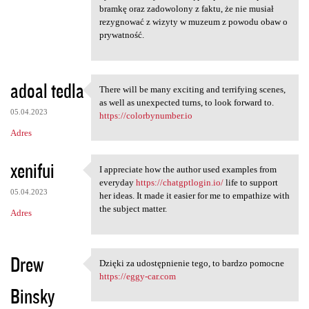
bramkę oraz zadowolony z faktu, że nie musiał
rezygnować z wizyty w muzeum z powodu obaw o
prywatność.
adoal tedla
There will be many exciting and terrifying scenes,
There will be many exciting
as well as unexpected turns, to look forward to.
05.04.2023
https://colorbynumber.io
Adres
xenifui
I appreciate how the author used examples from
I appreciate how the author
everyday
https://chatgptlogin.io/
life to support
05.04.2023
her ideas. It made it easier for me to empathize with
the subject matter.
Adres
Drew
Dzięki za udostępnienie tego, to bardzo pomocne
Dzięki za udostępnienie tego,
https://eggy-car.com
Binsky