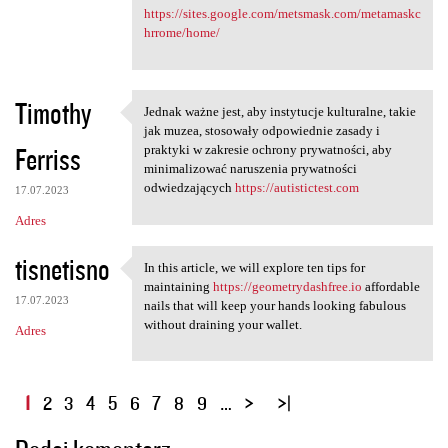
https://sites.google.com/metsmask.com/metamaskc
hrrome/home/
Timothy
Jednak ważne jest, aby instytucje kulturalne, takie
Jednak ważne jest, aby
jak muzea, stosowały odpowiednie zasady i
Ferriss
praktyki w zakresie ochrony prywatności, aby
minimalizować naruszenia prywatności
odwiedzających
https://autistictest.com
17.07.2023
Adres
tisnetisno
In this article, we will explore ten tips for
In this article, we will
maintaining
https://geometrydashfree.io
affordable
17.07.2023
nails that will keep your hands looking fabulous
without draining your wallet.
Adres
S
1
2
3
4
5
6
7
8
9
…
t