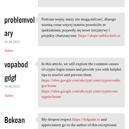
problemvol
Podczas wojny muzy nie mogą milczeć, dlatego
Podczas wojny muzy nie mogą
wiosną coraz więcej teatrów powróciło ze
ary
spektaklami, pojawiły się nowe inicjatywy i
projekty charytatywne.
https://slope-unblocked.co
16.06.2023
Adres
vopabod
In this article, we will explore the common causes
In this article, we will
of crypto login issues and provide you with helpful
gdgf
tips to resolve and prevent them.
https://sites.google.com/abcrypt.com/cryptocomlo
gin/home
18.06.2023
https://sites.google.com/abcrypt.com/cryptocom-
Adres
signin/home
Bekean
My deepest respect
https://fnfgame.io
and
My deepest respect https:/
appreciation go to the author of this exceptional