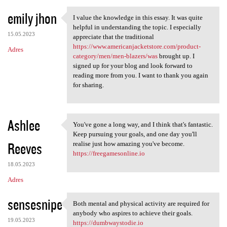
emily jhon
I value the knowledge in this essay. It was quite
I value the knowledge in this
helpful in understanding the topic. I especially
15.05.2023
appreciate that the traditional
https://www.americanjacketstore.com/product-
Adres
category/men/men-blazers/was
brought up. I
signed up for your blog and look forward to
reading more from you. I want to thank you again
for sharing.
Ashlee
You've gone a long way, and I think that's fantastic.
You've gone a long way, and I
Keep pursuing your goals, and one day you'll
Reeves
realise just how amazing you've become.
https://freegamesonline.io
18.05.2023
Adres
sensesnipe
Both mental and physical activity are required for
Both mental and physical
anybody who aspires to achieve their goals.
19.05.2023
https://dumbwaystodie.io