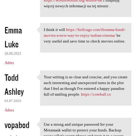
https://wordlewordle.org/wordle-uk
i znajduję
więcej nowych informacji na tej stronie .
Emma
I think it will
https://hellcage.com/ibomma-hindi-
I think it will https:/
movies-a-new-way-to-enjoy-indian-cinema/
be
Luke
very useful and save time to check movies online.
26.06.2023
Adres
Todd
Your writing is so clear and concise, and you create
Your writing is so clear and
such interesting and unexpected turns in the plot
Ashley
that I feel as though I've entered a happy paradise
full of smiling people.
https://coreball.co
03.07.2023
Adres
vopabod
Use a strong and unique password for your
Use a strong and unique
Metamask wallet to protect your funds. Backup
your wallet's secret phrase and store it in a secure