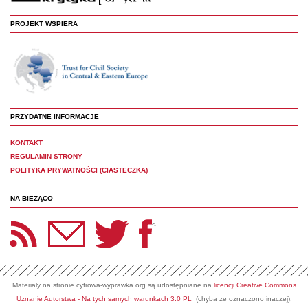
PROJEKT WSPIERA
PRZYDATNE INFORMACJE
KONTAKT
REGULAMIN STRONY
POLITYKA PRYWATNOŚCI (CIASTECZKA)
NA BIEŻĄCO
etter Panoptyka
Twitter
Facebook
<
Materiały na stronie cyfrowa-wyprawka.org są udostępniane na
licencji Creative Commons
Uznanie Autorstwa - Na tych samych warunkach 3.0 PL
(chyba że oznaczono inaczej).