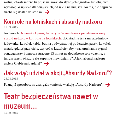
wolnej chwili można tu pójść na kawę, do słynnych ogrodów lub obejrzeć
wystawę. Wszystko dla wszystkich, od ręki i na miejscu. No tak, ale najpierw
trzeba się dostać do środka.
Kontrole na lotniskach i absurdy nadzoru
01.09.2015
Na łamach
Dziennika Opinii, Katarzyna Szymielewicz przedstawia swój
absurd nadzoru – kontrole na lotniskach
: „Dokładnie ten sam przedmiot –
ładowarka, kawałek kabla, but na podwyższonej podeszwie, pasek, kawałek
metalu gdzieś przy ciele, czy coś w kształcie tuby – raz uruchamia sygnał
ostrzegawczy i oznacza stracone 15 minut na dodatkowe sprawdzenie, a
innym razem okazuje się zupełnie niewidzialny”. A jaki absurd nadzoru
uwiera Ciebie najbardziej?
Jak wziąć udział w akcji „Absurdy Nadzoru"?
25.08.2015
Poznaj 5 sposobów na zaangażowanie się w akcję „Absurdy Nadzoru".
Teatr bezpieczeństwa nawet w
muzeum...
05.09.2015