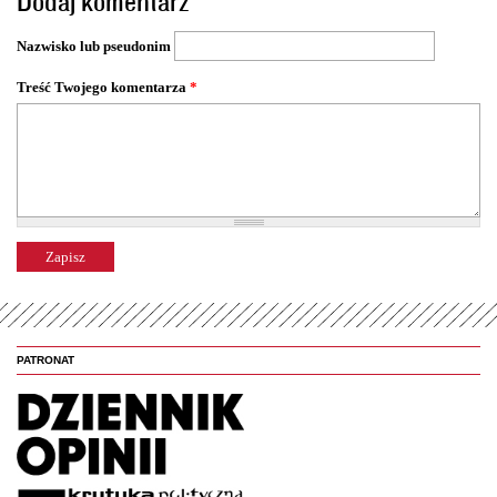
Dodaj komentarz
r
o
Nazwisko lub pseudonim
n
y
Treść Twojego komentarza
*
PATRONAT