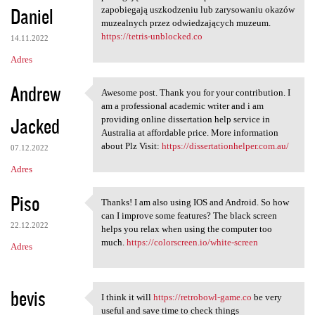
Daniel
zapobiegają uszkodzeniu lub zarysowaniu okazów
muzealnych przez odwiedzających muzeum.
https://tetris-unblocked.co
14.11.2022
Adres
Andrew
Awesome post. Thank you for your contribution. I
Awesome post. Thank you for
am a professional academic writer and i am
Jacked
providing online dissertation help service in
Australia at affordable price. More information
about Plz Visit:
https://dissertationhelper.com.au/
07.12.2022
Adres
Piso
Thanks! I am also using IOS and Android. So how
Thanks! I am also using IOS
can I improve some features? The black screen
22.12.2022
helps you relax when using the computer too
much.
https://colorscreen.io/white-screen
Adres
bevis
I think it will
https://retrobowl-game.co
be very
I think it will https:/
useful and save time to check things