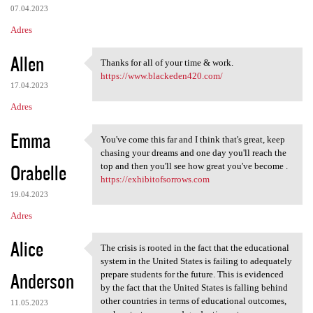
07.04.2023
Adres
Allen
Thanks for all of your time & work.
Thanks for all of your time &
https://www.blackeden420.com/
17.04.2023
Adres
Emma
You've come this far and I think that's great, keep
You've come this far and I
chasing your dreams and one day you'll reach the
Orabelle
top and then you'll see how great you've become .
https://exhibitofsorrows.com
19.04.2023
Adres
Alice
The crisis is rooted in the fact that the educational
The crisis is rooted in the
system in the United States is failing to adequately
Anderson
prepare students for the future. This is evidenced
by the fact that the United States is falling behind
other countries in terms of educational outcomes,
11.05.2023