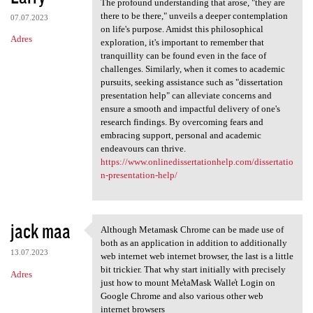
The profound understanding that arose, "they are
there to be there," unveils a deeper contemplation
07.07.2023
on life's purpose. Amidst this philosophical
Adres
exploration, it's important to remember that
tranquillity can be found even in the face of
challenges. Similarly, when it comes to academic
pursuits, seeking assistance such as "dissertation
presentation help" can alleviate concerns and
ensure a smooth and impactful delivery of one's
research findings. By overcoming fears and
embracing support, personal and academic
endeavours can thrive.
https://www.onlinedissertationhelp.com/dissertatio
n-presentation-help/
jack maa
Although Metamask Chrome can be made use of
Although Metamask Chrome can
both as an application in addition to additionally
13.07.2023
web internet web internet browser, the last is a little
bit trickier. That why start initially with precisely
Adres
just how to mount Me̾taMask Walle̾t Login on
Google Chrome and also various other web
internet browsers