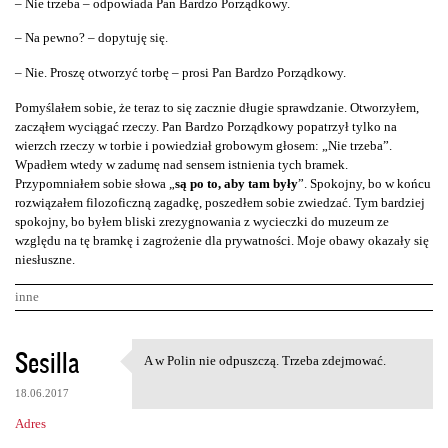
– Nie trzeba – odpowiada Pan Bardzo Porządkowy.
– Na pewno? – dopytuję się.
– Nie. Proszę otworzyć torbę – prosi Pan Bardzo Porządkowy.
Pomyślałem sobie, że teraz to się zacznie długie sprawdzanie. Otworzyłem,
zacząłem wyciągać rzeczy. Pan Bardzo Porządkowy popatrzył tylko na
wierzch rzeczy w torbie i powiedział grobowym głosem: „Nie trzeba”.
Wpadłem wtedy w zadumę nad sensem istnienia tych bramek.
Przypomniałem sobie słowa „
są po to, aby tam były
”. Spokojny, bo w końcu
rozwiązałem filozoficzną zagadkę, poszedłem sobie zwiedzać. Tym bardziej
spokojny, bo byłem bliski zrezygnowania z wycieczki do muzeum ze
względu na tę bramkę i zagrożenie dla prywatności. Moje obawy okazały się
niesłuszne.
inne
K
Sesilla
A w Polin nie odpuszczą. Trzeba zdejmować.
A w Polin nie odpuszczą.
o
18.06.2017
m
Adres
e