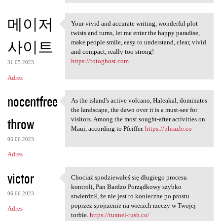
메이저
Your vivid and accurate writing, wonderful plot
Your vivid and accurate
twists and turns, let me enter the happy paradise,
사이트
make people smile, easy to understand, clear, vivid
and compact, really too strong!
https://totoghost.com
31.05.2023
Adres
nocentfree
As the island's active volcano, Haleakal, dominates
As the island's active
the landscape, the dawn over it is a must-see for
throw
visitors. Among the most sought-after activities on
Maui, according to Pfeiffer.
https://phrazle.co
05.06.2023
Adres
victor
Chociaż spodziewałeś się długiego procesu
Chociaż spodziewałeś się
kontroli, Pan Bardzo Porządkowy szybko
06.06.2023
stwierdził, że nie jest to konieczne po prostu
poprzez spojrzenie na wierzch rzeczy w Twojej
Adres
torbie.
https://tunnel-rush.co/