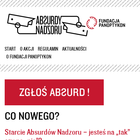
Przejdź
do
treści
START
O AKCJI
REGULAMIN
AKTUALNOŚCI
O FUNDACJI PANOPTYKON
CO NOWEGO?
Starcie Absurdów Nadzoru – jesteś na „tak”