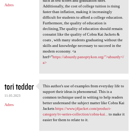
such as test scores and graduation rates.
Adres
Additionally, the cost of college tuition is rising
faster than inflation, making it increasingly
difficult for students to afford a college education.
Furthermore, the quality of education is
declining,The quality of education should remain
consatnt like the quality of Cobra Kai Jackets &
coats , with many students graduating without the
skills and knowledge necessary to succeed in the
modern economy. <a
href="
https://absurdy.panoptykon.org/">absurdy</
a>
tori tedder
This author's use of examples from everyday life to
This author's use of
support their ideas is phenomenal. This is a
11.05.2023
common technique used in writing to help readers
better understand the subject matter like Cobra Kai
Adres
Jackets
https://www.j4jacket.com/product-
category/tv-series-collection/cobra-kai...
to make it
easier for them to relate to it.