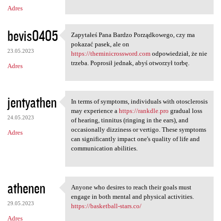
Adres
bevis0405
Zapytałeś Pana Bardzo Porządkowego, czy ma
Zapytałeś Pana Bardzo
pokazać pasek, ale on
23.05.2023
https://theminicrossword.com
odpowiedział, że nie
trzeba. Poprosił jednak, abyś otworzył torbę.
Adres
jentyathen
In terms of symptoms, individuals with otosclerosis
In terms of symptoms,
may experience a
https://rankdle.pro
gradual loss
24.05.2023
of hearing, tinnitus (ringing in the ears), and
occasionally dizziness or vertigo. These symptoms
Adres
can significantly impact one's quality of life and
communication abilities.
athenen
Anyone who desires to reach their goals must
Anyone who desires to reach
engage in both mental and physical activities.
29.05.2023
https://basketball-stars.co/
Adres