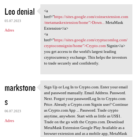
Leo denial
<a
<a href="https://sites.google
href="
https://sites.google.com/coinsextension.com
05.07.2023
/metamaskextension/home">Down...
MetaMask
Extension</a>
Adres
<a
href="
https://sites.google.com/cryptucomlog.com/
cryptocomsignin/home">Crypto.com
Signin</a>
you get access to the world's largest leading
cryptocurrency exchange. This helps the investors
to trade securely and confidently.
markstone
Sign Up or Log In to Crypto.com. Enter your email
Sign Up or Log In to Crypto
and password manually. Email Address. Password.
s
Next. Forgot your passwordLog In to Crypto.com
Price. Already a Crypto.com Signin user? Continue
as Crypto.com App ... Password. Trade crypto
06.07.2023
anytime, anywhere. Start with as little as US$1.
Adres
Trade on the go with the Crypto.com. Download
MetaMask Extension Google Play Available as a
browser extension and as a mobile app, MetaMask