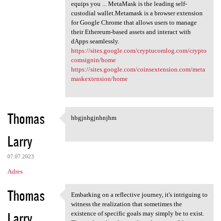
equips you ... MetaMask is the leading self-
custodial wallet.Metamask is a browser extension
for Google Chrome that allows users to manage
their Ethereum-based assets and interact with
dApps seamlessly.
https://sites.google.com/cryptucomlog.com/crypto
comsignin/home
https://sites.google.com/coinsextension.com/meta
maskextension/home
Thomas
hbgjnhgjnhnjhm
hbgjnhgjnhnjhm
Larry
07.07.2023
Adres
Thomas
Embarking on a reflective journey, it's intriguing to
Embarking on a reflective
witness the realization that sometimes the
Larry
existence of specific goals may simply be to exist.