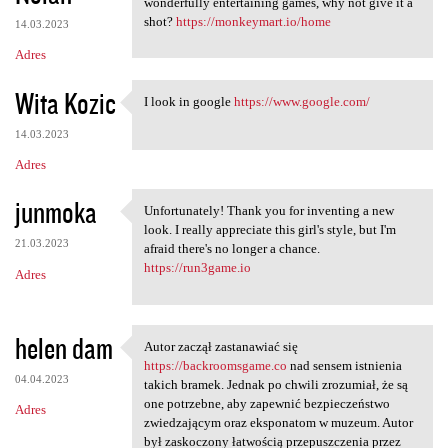
wonderfully entertaining games, why not give it a
shot?
https://monkeymart.io/home
14.03.2023
Adres
Wita Kozic
I look in google
https://www.google.com/
I look in google https://www
14.03.2023
Adres
junmoka
Unfortunately! Thank you for inventing a new
Unfortunately! Thank you for
look. I really appreciate this girl's style, but I'm
21.03.2023
afraid there's no longer a chance.
https://run3game.io
Adres
helen dam
Autor zaczął zastanawiać się
Autor zaczął zastanawiać się
https://backroomsgame.co
nad sensem istnienia
04.04.2023
takich bramek. Jednak po chwili zrozumiał, że są
one potrzebne, aby zapewnić bezpieczeństwo
Adres
zwiedzającym oraz eksponatom w muzeum. Autor
był zaskoczony łatwością przepuszczenia przez