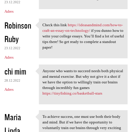
23.12.2022
Adres
Robinson
Check this link
https://ideasandmind.com/how-to-
Check this link https:/
craft-an-essay-on-technology/
if you dunno how to
Ruby
write your college essays. You’ll find a lot of useful
tips there! So get ready to complete a standout
paper!
23.12.2022
Adres
chi mim
Anyone who wants to succeed needs both physical
Anyone who wants to succeed
and mental exercise. But why not give it a shot if
28.12.2022
we have the option to willingly train our brains
through incredibly fun games
Adres
https://tinyfishing.co/basketball-stars
Maria
To achieve success, one must use both their body
To achieve success, one must
and mind. But if we have the opportunity to
Linda
voluntarily train our brains through very exciting