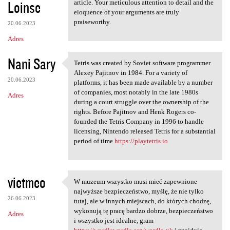
Loinse
article. Your meticulous attention to detail and the
eloquence of your arguments are truly
praiseworthy.
20.06.2023
Adres
Nani Sary
Tetris was created by Soviet software programmer
Tetris was created by Soviet
Alexey Pajitnov in 1984. For a variety of
20.06.2023
platforms, it has been made available by a number
of companies, most notably in the late 1980s
Adres
during a court struggle over the ownership of the
rights. Before Pajitnov and Henk Rogers co-
founded the Tetris Company in 1996 to handle
licensing, Nintendo released Tetris for a substantial
period of time
https://playtetris.io
vietmeo
W muzeum wszystko musi mieć zapewnione
W muzeum wszystko musi mieć
najwyższe bezpieczeństwo, myślę, że nie tylko
26.06.2023
tutaj, ale w innych miejscach, do których chodzę,
wykonują tę pracę bardzo dobrze, bezpieczeństwo
Adres
i wszystko jest idealne, gram