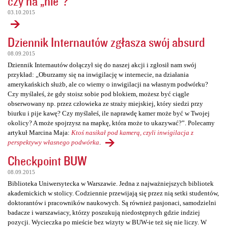
czy na „nie”?
03.10.2015
Dziennik Internautów zgłasza swój absurd
08.09.2015
Dziennik Internautów dołączył się do naszej akcji i zgłosił nam swój
przykład: „Oburzamy się na inwigilację w internecie, na działania
amerykańskich służb, ale co wiemy o inwigilacji na własnym podwórku?
Czy myślałeś, że gdy stoisz sobie pod blokiem, możesz być ciągle
obserwowany np. przez człowieka ze straży miejskiej, który siedzi przy
biurku i pije kawę? Czy myślałeś, ile naprawdę kamer może być w Twojej
okolicy? A może spojrzysz na mapkę, która może to ukazywać?”. Polecamy
artykuł Marcina Maja:
Ktoś nasikał pod kamerą, czyli inwigilacja z
perspektywy własnego podwórka
.
Checkpoint BUW
08.09.2015
Biblioteka Uniwersytecka w Warszawie. Jedna z najważniejszych bibliotek
akademickich w stolicy. Codziennie przewijają się przez nią setki studentów,
doktorantów i pracowników naukowych. Są również pasjonaci, samodzielni
badacze i warszawiacy, którzy poszukują niedostępnych gdzie indziej
pozycji. Wycieczka po mieście bez wizyty w BUW-ie też się nie liczy. W