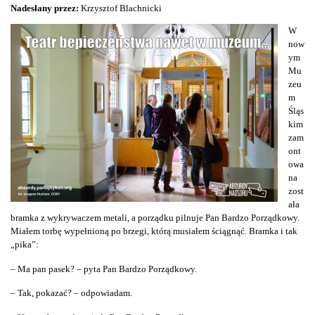
Nadesłany przez:
Krzysztof Blachnicki
W
now
ym
Mu
zeu
m
Śląs
kim
zam
ont
owa
na
zost
ała
bramka z wykrywaczem metali, a porządku pilnuje Pan Bardzo Porządkowy.
Miałem torbę wypełnioną po brzegi, którą musiałem ściągnąć. Bramka i tak
„pika”:
– Ma pan pasek? – pyta Pan Bardzo Porządkowy.
– Tak, pokazać? – odpowiadam.