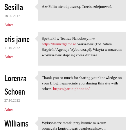
n
Sesilla
A w Polin nie odpuszczą. Trzeba zdejmować.
A w Polin nie odpuszczą.
t
18.06.2017
a
Adres
r
z
otis jame
Spektakl w Teatrze Narodowym w
Spektakl w Teatrze Narodowym
e
https://framedgame.io
Warszawie (Fot. Adam
11.10.2022
Stępień / Agencja Wyborcza.pl). Wizyta w muzeum
w Warszawie staje się coraz droższa
Adres
Lorenza
Thank you so much for sharing your knowledge on
Thank you so much for sharing
your Blog. I appreciate you sharing this site with
Schoen
others.
https://gartic-phone.io/
27.10.2022
Adres
Williams
Wykrywacze metali przy bramie muzeum
Wykrywacze metali przy bramie
pomagają kontrolować bezpieczeństwo i