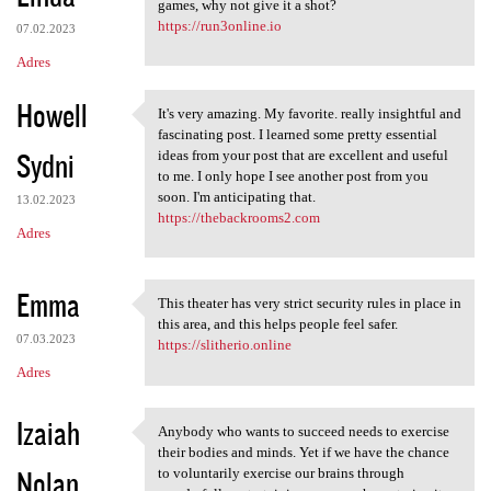
games, why not give it a shot?
https://run3online.io
07.02.2023
Adres
Howell
It's very amazing. My favorite. really insightful and
It's very amazing. My
fascinating post. I learned some pretty essential
Sydni
ideas from your post that are excellent and useful
to me. I only hope I see another post from you
soon. I'm anticipating that.
13.02.2023
https://thebackrooms2.com
Adres
Emma
This theater has very strict security rules in place in
This theater has very strict
this area, and this helps people feel safer.
07.03.2023
https://slitherio.online
Adres
Izaiah
Anybody who wants to succeed needs to exercise
Anybody who wants to succeed
their bodies and minds. Yet if we have the chance
Nolan
to voluntarily exercise our brains through