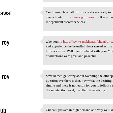
 rawat
Our luxury class call girls in are always ready to
Our luxury class call girls
class clients.
https://www.jyotirawat.in/
It is our 
3
independent escorts services.
i roy
take your in
https://www.sanakhan.in/chembur-cal
take your in https://www
and experience the beautiful views spread across
3
hollow castles. Walk hand-in-hand with your Youn
civilizations were great and peaceful.
i roy
Several men get crazy about watching the other p
Several men get crazy about
question over here is that, now what the desirin
3
simple and there is no reason for you to follow a 
the satisfaction level, the client is receiving.
hub
Our call girls are in high demand and very well k