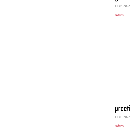
11.05.202
Adres
preet
11.05.202
Adres