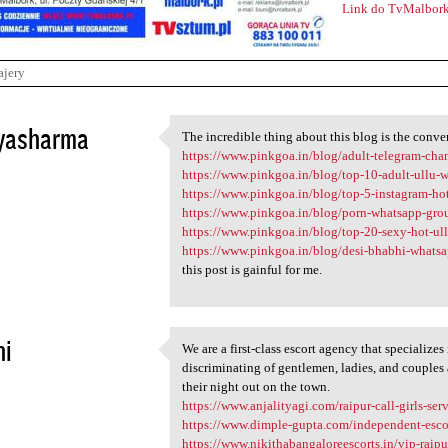
Link do TvMalbork
ajery
yasharma
The incredible thing about this blog is the conv
The incredible thing about
https://www.pinkgoa.in/blog/adult-telegram-cha
3
https://www.pinkgoa.in/blog/top-10-adult-ullu-w
https://www.pinkgoa.in/blog/top-5-instagram-ho
https://www.pinkgoa.in/blog/porn-whatsapp-gro
https://www.pinkgoa.in/blog/top-20-sexy-hot-ull
https://www.pinkgoa.in/blog/desi-bhabhi-whats
this post is gainful for me.
hi
We are a first-class escort agency that specialize
We are a first-class escort
discriminating of gentlemen, ladies, and couples 
3
their night out on the town.
https://www.anjalityagi.com/raipur-call-girls-ser
https://www.dimple-gupta.com/independent-escort
https://www.nikithabangaloreescorts.in/vip-raipu