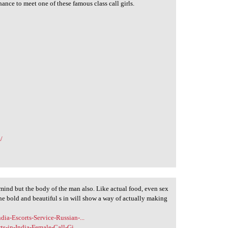
hance to meet one of these famous class call girls.
/
e mind but the body of the man also. Like actual food, even sex
the bold and beautiful s in will show a way of actually making
a-Escorts-Service-Russian-...
s-in-India-Female-Call-Gi...