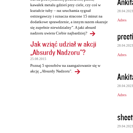
Ankit
kawałek metalu gdzieś przy ciele, czy coś w
kształcie tuby – raz uruchamia sygnał
28.04.202
ostrzegawczy i oznacza stracone 15 minut na
Adres
dodatkowe sprawdzenie, a innym razem okazuje
się zupełnie niewidzialny”. A jaki absurd
preet
nadzoru uwiera Ciebie najbardziej?
Jak wziąć udział w akcji
28.04.202
„Absurdy Nadzoru"?
Adres
25.08.2015
Poznaj 5 sposobów na zaangażowanie się w
akcję „Absurdy Nadzoru".
Ankit
28.04.202
Adres
sheet
29.04.202