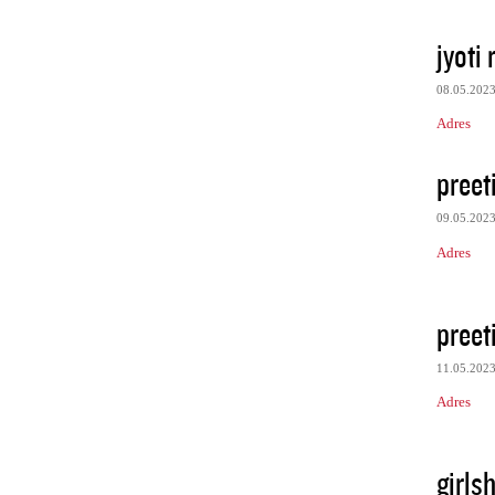
jyoti
08.05.202
Adres
preet
09.05.202
Adres
preet
11.05.202
Adres
girls