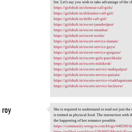
Our call girls are in high
list. Let's say you wish to take advantage of the c
3
https://girlshub.in/chennai-call-girls/
https://girlshub.in/dehradun-call-girl/
https://girlshub.in/delhi-call-girl/
https://girlshub.in/escort-jamshedpur/
https://girlshub.in/escort-mumbai/
https://girlshub.in/escort-noida/
https://girlshub.in/escort-service-daman/
https://girlshub.in/escort-service-gaya/
https://girlshub.in/escort-service-gurgaon/
https://girlshub.in/escorts-girls-panchkula/
https://girlshub.in/escorts-rishikesh/
https://girlshub.in/escorts-service-mahipalpur/
https://girlshub.in/escorts-service-patiala/
https://girlshub.in/escorts-service-visakhapatnam
https://girlshub.in/escorts-service-lucknow/
i roy
She is required to understand or read not just th
She is required to understand
is termed as physical food. The interaction with 
3
the happening of hot romance possible.
https://community.wongcw.com/blogs/448266/Indi
https://rollbol.com/blogs/1593605/Models-Escort