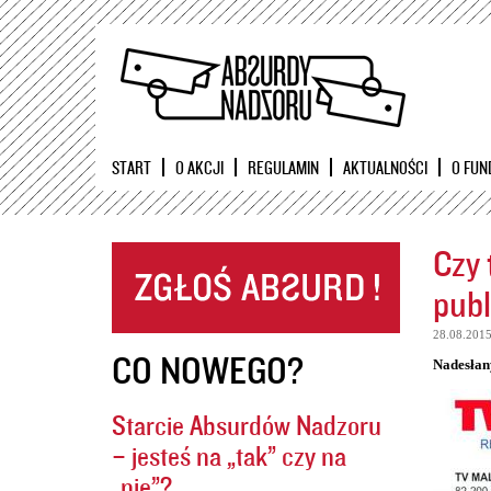
START
O AKCJI
REGULAMIN
AKTUALNOŚCI
O FUN
Czy 
publ
28.08.201
CO NOWEGO?
Nadesłan
Starcie Absurdów Nadzoru
– jesteś na „tak” czy na
„nie”?