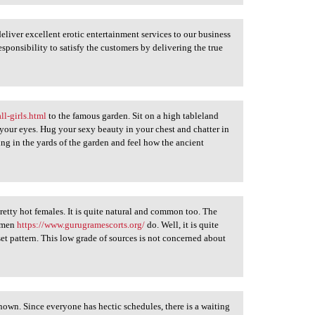
 deliver excellent erotic entertainment services to our business
responsibility to satisfy the customers by delivering the true
l-girls.html
to the famous garden. Sit on a high tableland
 your eyes. Hug your sexy beauty in your chest and chatter in
g in the yards of the garden and feel how the ancient
retty hot females. It is quite natural and common too. The
g men
https://www.gurugramescorts.org/
do. Well, it is quite
set pattern. This low grade of sources is not concerned about
nown. Since everyone has hectic schedules, there is a waiting