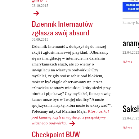
03.10.2015
Dziennik Internautów
kamery-b
zgłasza swój absurd
K
anan
08.09.2015
o
Dziennik Internautów dołączył się do naszej
akcji i zgłosił nam swój przykład: „Oburzamy
22.04.202
m
się na inwigilację w internecie, na działania
Adres
e
amerykańskich służb, ale co wiemy o
inwigilacji na własnym podwórku? Czy
n
myślałeś, że gdy stoisz sobie pod blokiem,
t
możesz być ciągle obserwowany np. przez
człowieka ze straży miejskiej, który siedzi przy
a
biurku i pije kawę? Czy myślałeś, ile naprawdę
r
kamer może być w Twojej okolicy? A może
Saks
spojrzysz na mapkę, która może to ukazywać?”.
z
Polecamy artykuł Marcina Maja:
Ktoś nasikał
e
pod kamerą, czyli inwigilacja z perspektywy
22.04.202
własnego podwórka
.
Adres
Checkpoint BUW