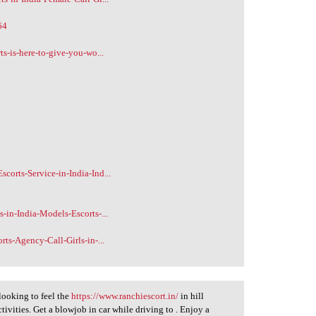
64
s-is-here-to-give-you-wo...
orts-Service-in-India-Ind...
-in-India-Models-Escorts-...
ts-Agency-Call-Girls-in-...
looking to feel the
https://www.ranchiescort.in/
in hill
ctivities. Get a blowjob in car while driving to . Enjoy a