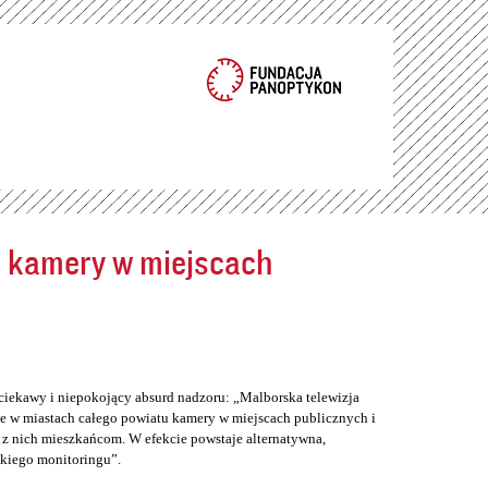
ć kamery w miejscach
ciekawy i niepokojący absurd nadzoru: „Malborska telewizja
e w miastach całego powiatu kamery w miejscach publicznych i
z nich mieszkańcom. W efekcie powstaje alternatywna,
skiego monitoringu”.