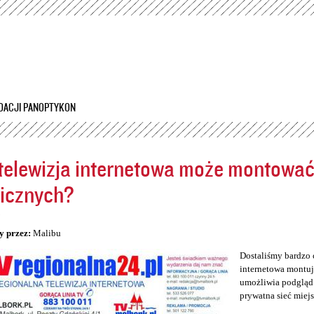
Przejdź
do
treści
DACJI PANOPTYKON
telewizja internetowa może montowa
icznych?
5
y przez:
Malibu
Dostaliśmy bardzo 
internetowa montuj
umożliwia podgląd 
prywatna sieć miej