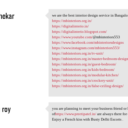
hekar
we are the best interior design service in Bangalo
we are the best interior
https://mbinteriors.org.in/
3
https://digitalinterio.in/
https://digitalinterio.blogspot.com/
https://www.youtube.com/
@mbinteriors553
https://www.facebook.com/mbinteriorsdesigns
https://www.instagram.com/mbinteriors553/
https://mbinteriors.org.in/tv-unit/
https://mbinteriors.org.in/master-bedroom-design
https://mbinteriors.org.in/guest-bedroom/
https://mbinteriors.org.in/kids-bedroom/
https://mbinteriors.org.in/modular-kitchen/
https://mbinteriors.org.in/crockery-unit/
https://mbinteriors.org.in/false-ceiling-design/
i roy
you are planning to meet your business friend or l
you are planning to meet your
of
https://www.preetipatel.in/
are always there for 
3
Enjoy a French kiss with Busty Delhi Escorts .