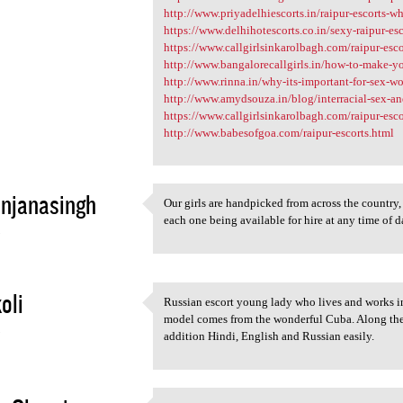
http://www.priyadelhiescorts.in/raipur-escorts-wh
https://www.delhihotescorts.co.in/sexy-raipur-esc
https://www.callgirlsinkarolbagh.com/raipur-esco
http://www.bangalorecallgirls.in/how-to-make-you
http://www.rinna.in/why-its-important-for-sex-wo
http://www.amydsouza.in/blog/interracial-sex-an
https://www.callgirlsinkarolbagh.com/raipur-esco
http://www.babesofgoa.com/raipur-escorts.html
njanasingh
Our girls are handpicked from across the country
Our girls are handpicked from
each one being available for hire at any time of d
3
oli
Russian escort young lady who lives and works i
Russian escort young lady who
model comes from the wonderful Cuba. Along the
3
addition Hindi, English and Russian easily.