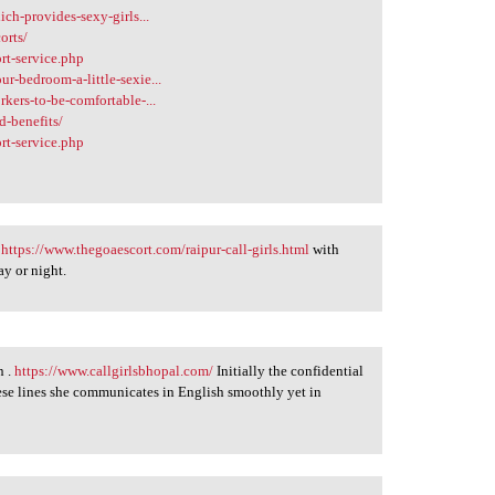
ich-provides-sexy-girls...
orts/
rt-service.php
r-bedroom-a-little-sexie...
rkers-to-be-comfortable-...
d-benefits/
rt-service.php
,
https://www.thegoaescort.com/raipur-call-girls.html
with
ay or night.
n .
https://www.callgirlsbhopal.com/
Initially the confidential
se lines she communicates in English smoothly yet in