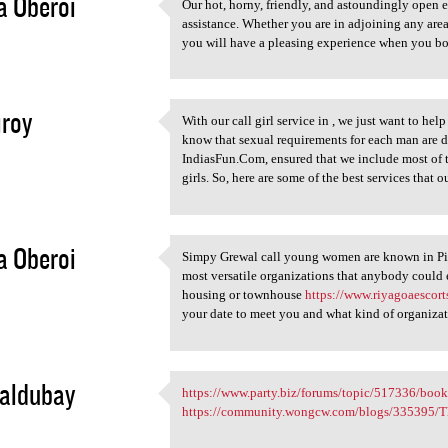
a Oberoi
Our hot, horny, friendly, and astoundingly open e
Our hot, horny, friendly, and
assistance. Whether you are in adjoining any are
3
you will have a pleasing experience when you b
iroy
With our call girl service in , we just want to hel
With our call girl service in
know that sexual requirements for each man are d
3
IndiasFun.Com, ensured that we include most of t
girls. So, here are some of the best services that ou
a Oberoi
Simpy Grewal call young women are known in Pin
Simpy Grewal call young women
most versatile organizations that anybody could ex
3
housing or townhouse
https://www.riyagoaescort
your date to meet you and what kind of organizat
aldubay
https://www.party.biz/forums/topic/517336/book-t
https://www.party.biz/forums
https://community.wongcw.com/blogs/335395/Th
3