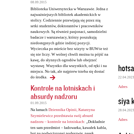
08.09.2015
Biblioteka Uniwersytecka w Warszawie. Jedna z
najważniejszych bibliotek akademickich w
stolicy. Codziennie przewijają się przez nią
setki studentów, doktorantów i pracowników
naukowych. Są również pasjonaci, samodzielni
badacze i warszawiacy, którzy poszukują
niedostępnych gdzie indziej pozycji.
Wycieczka po mieście bez wizyty w BUW-ie też
się nie liczy. W wolnej chwili można tu pójść na
kawę, do słynnych ogrodów lub obejrzeć
hotsa
wystawę. Wszystko dla wszystkich, od ręki i na
miejscu. No tak, ale najpierw trzeba się dostać
do środka.
22.04.202
Kontrole na lotniskach i
Adres
absurdy nadzoru
siya k
01.09.2015
Na łamach
Dziennika Opinii, Katarzyna
28.04.202
Szymielewicz przedstawia swój absurd
Adres
nadzoru – kontrole na lotniskach
: „Dokładnie
ten sam przedmiot – ładowarka, kawałek kabla,
but na podwyższonej podeszwie, pasek,