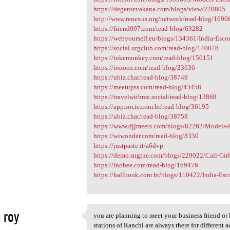
https://degentevakana.com/blogs/view/228805
http://www.renexus.org/network/read-blog/1690
https://friend007.com/read-blog/63282
https://webyourself.eu/blogs/134361/India-Escort
https://social.urgclub.com/read-blog/140078
https://tokemonkey.com/read-blog/150151
https://ionooz.com/read-blog/23636
https://ubiz.chat/read-blog/38749
https://meetupss.com/read-blog/43458
https://travelwithme.social/read-blog/13868
https://app.socie.com.br/read-blog/36195
https://ubiz.chat/read-blog/38758
https://www.djjmeets.com/blogs/82262/Models-Esc
https://wiwonder.com/read-blog/8330
https://justpaste.it/a6dvp
https://demo.sngine.com/blogs/229022/Call-Girls
https://inobee.com/read-blog/169476
https://hallbook.com.br/blogs/110422/India-Escor
i roy
you are planning to meet your business friend or 
you are planning to meet your
stations of Ranchi are always there for different a