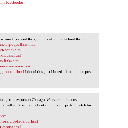
 na Facebooku
ersational tone and the genuine individual behind the brand.
nnels-groups-links.html
eb-series.html
t-models.html
up-links.html
u-web-series-actress.html
app-number.html
I found this post I loved all that in this post
s in upscale escorts in Chicago. We cater to the most
and will work with our clients to book the perfect match for
vice/
s-service-in-raipur.html
r-escorts.html