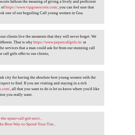
scorts fathom the meaning of giving a lively and proficient
a of
https://www.vipgoaescorts.com/
, you can feel sure that
ook one of our beguiling Call young women in Goa.
p our clients live the moments that they will never forget. We
ifferent. That is why
https://www.jaipurcallgirls.in/
at
he services that a man could ask for from our stunning call
r call girls offer to our clients;
k city for having the absolute best young women with the
pect to find. If you are visiting and staying in a rich
s.com/
, all that you want to do is let us know where you'd like
ion you really want.
he-ajmer-call-girl-servi...
e-Best-Way-to-Spend-Your-Tim...