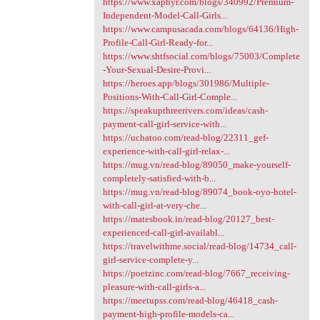
https://www.xaphyr.com/blogs/340992/Premium-
Independent-Model-Call-Girls...
https://www.campusacada.com/blogs/64136/High-
Profile-Call-Girl-Ready-for...
https://www.shtfsocial.com/blogs/75003/Complete
-Your-Sexual-Desire-Provi...
https://heroes.app/blogs/301986/Multiple-
Positions-With-Call-Girl-Comple...
https://speakupthreerivers.com/ideas/cash-
payment-call-girl-service-with...
https://uchatoo.com/read-blog/22311_gef-
experience-with-call-girl-relax-...
https://mug.vn/read-blog/89050_make-yourself-
completely-satisfied-with-b...
https://mug.vn/read-blog/89074_book-oyo-hotel-
with-call-girl-at-very-che...
https://matesbook.in/read-blog/20127_best-
experienced-call-girl-availabl...
https://travelwithme.social/read-blog/14734_call-
girl-service-complete-y...
https://poetzinc.com/read-blog/7667_receiving-
pleasure-with-call-girls-a...
https://meetupss.com/read-blog/46418_cash-
payment-high-profile-models-ca...