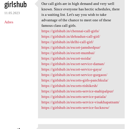
girlshub
Our call girls are in high demand and very well
Our call girls are in high
known. Since everyone has hectic schedules, there
11.05.2023
is a waiting list. Let's say you wish to take
advantage of the chance to meet one of these
Adres
famous class call girls.
https://girlshub.in/chennai-call-girls/
https://girlshub.in/dehradun-call-girl/
https://girlshub.in/delhi-call-girl/
https://girlshub.in/escort-jamshedpur/
https://girlshub.in/escort-mumbai/
https://girlshub.in/escort-noida/
https://girlshub.in/escort-service-daman/
https://girlshub.in/escort-service-gaya/
https://girlshub.in/escort-service-gurgaon/
https://girlshub.in/escorts-girls-panchkula/
https://girlshub.in/escorts-rishikesh/
https://girlshub.in/escorts-service-mahipalpur/
https://girlshub.in/escorts-service-patiala/
https://girlshub.in/escorts-service-visakhapatnam/
https://girlshub.in/escorts-service-lucknow/