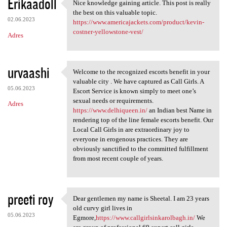
Erikaadoll
Nice knowledge gaining article. This post is really
Nice knowledge gaining
the best on this valuable topic.
02.06.2023
https://www.americajackets.com/product/kevin-
costner-yellowstone-vest/
Adres
urvaashi
Welcome to the recognized escorts benefit in your
Welcome to the recognized
valuable city . We have captured as Call Girls. A
05.06.2023
Escort Service is known simply to meet one’s
sexual needs or requirements.
Adres
https://www.delhiqueen.in/
an Indian best Name in
rendering top of the line female escorts benefit. Our
Local Call Girls in are extraordinary joy to
everyone in erogenous practices. They are
obviously sanctified to the committed fulfillment
from most recent couple of years.
preeti roy
Dear gentlemen my name is Sheetal. I am 23 years
Dear gentlemen my name is
old curvy girl lives in
05.06.2023
Egmore,
https://www.callgirlsinkarolbagh.in/
We