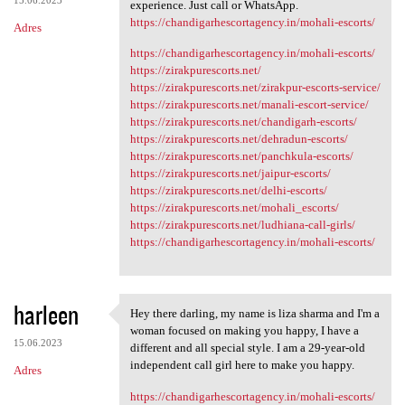
experience. Just call or WhatsApp.
https://chandigarhescortagency.in/mohali-escorts/
Adres
https://chandigarhescortagency.in/mohali-escorts/
https://zirakpurescorts.net/
https://zirakpurescorts.net/zirakpur-escorts-service/
https://zirakpurescorts.net/manali-escort-service/
https://zirakpurescorts.net/chandigarh-escorts/
https://zirakpurescorts.net/dehradun-escorts/
https://zirakpurescorts.net/panchkula-escorts/
https://zirakpurescorts.net/jaipur-escorts/
https://zirakpurescorts.net/delhi-escorts/
https://zirakpurescorts.net/mohali_escorts/
https://zirakpurescorts.net/ludhiana-call-girls/
https://chandigarhescortagency.in/mohali-escorts/
harleen
Hey there darling, my name is liza sharma and I'm a
Hey there darling, my name is
woman focused on making you happy, I have a
15.06.2023
different and all special style. I am a 29-year-old
independent call girl here to make you happy.
Adres
https://chandigarhescortagency.in/mohali-escorts/