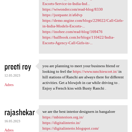
Escorts-Service-in-India-Ind...
https://wiwonder.com/read-blog/8330
https://justpaste.it/a6dvp
https://demo.sngine.com/blogs/229022/Call-Girls-
in-India-Models-Escorts-...
https://inobee.com/read-blog/169476
https://hallbook.com.br/blogs/110422/India-
Escorts-Agency-Call-Girls-in-...
preeti roy
you are planning to meet your business friend or
you are planning to meet your
looking to feel the
https://www.ranchiescort.in/
in
12.05.2023
hill stations of Ranchi are always there for different
activities. Get a blowjob in car while driving to .
Adres
Enjoy a French kiss with Busty Ranchi .
rajashekar
we are the best interior designers in bangalore
we are the best interior
https://mbinteriors.org.in/
16.05.2023
https://digitalinterio.in/
https://digitalinterio.blogspot.com/
Adres