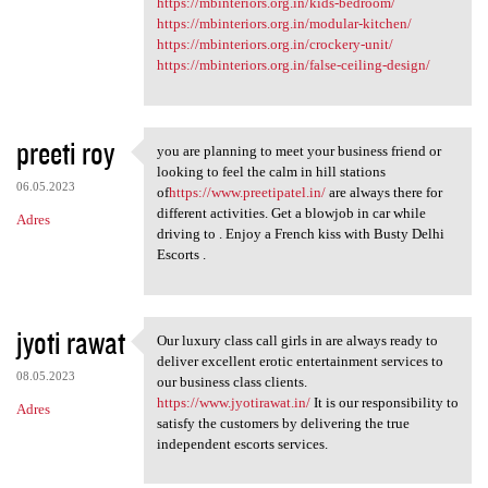
https://mbinteriors.org.in/kids-bedroom/
https://mbinteriors.org.in/modular-kitchen/
https://mbinteriors.org.in/crockery-unit/
https://mbinteriors.org.in/false-ceiling-design/
preeti roy
you are planning to meet your business friend or
you are planning to meet your
looking to feel the calm in hill stations
06.05.2023
of
https://www.preetipatel.in/
are always there for
different activities. Get a blowjob in car while
Adres
driving to . Enjoy a French kiss with Busty Delhi
Escorts .
jyoti rawat
Our luxury class call girls in are always ready to
Our luxury class call girls
deliver excellent erotic entertainment services to
08.05.2023
our business class clients.
https://www.jyotirawat.in/
It is our responsibility to
Adres
satisfy the customers by delivering the true
independent escorts services.