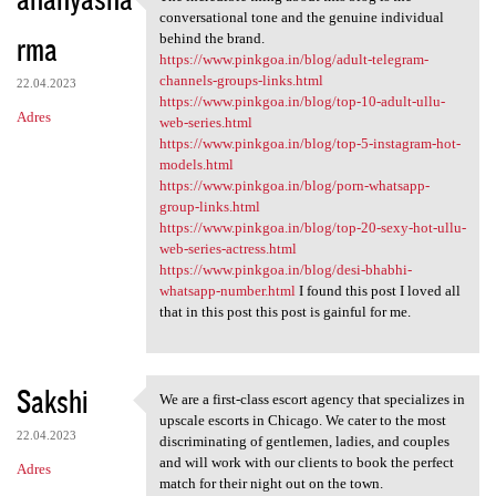
The incredible thing about
o
conversational tone and the genuine individual
rma
m
behind the brand.
https://www.pinkgoa.in/blog/adult-telegram-
e
channels-groups-links.html
22.04.2023
n
https://www.pinkgoa.in/blog/top-10-adult-ullu-
Adres
web-series.html
t
https://www.pinkgoa.in/blog/top-5-instagram-hot-
a
models.html
https://www.pinkgoa.in/blog/porn-whatsapp-
r
group-links.html
z
https://www.pinkgoa.in/blog/top-20-sexy-hot-ullu-
web-series-actress.html
e
https://www.pinkgoa.in/blog/desi-bhabhi-
whatsapp-number.html
I found this post I loved all
that in this post this post is gainful for me.
Sakshi
We are a first-class escort agency that specializes in
We are a first-class escort
upscale escorts in Chicago. We cater to the most
22.04.2023
discriminating of gentlemen, ladies, and couples
and will work with our clients to book the perfect
Adres
match for their night out on the town.