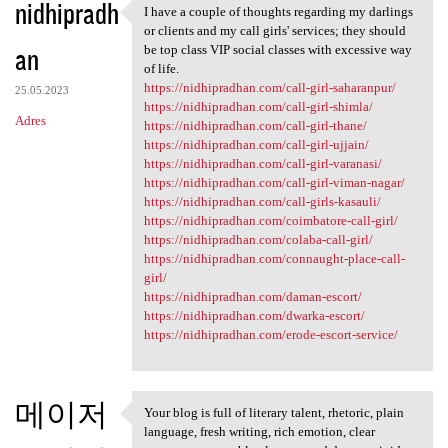
nidhipradh
I have a couple of thoughts regarding my darlings
I have a couple of thoughts
or clients and my call girls' services; they should
an
be top class VIP social classes with excessive way
of life.
https://nidhipradhan.com/call-girl-saharanpur/
25.05.2023
https://nidhipradhan.com/call-girl-shimla/
Adres
https://nidhipradhan.com/call-girl-thane/
https://nidhipradhan.com/call-girl-ujjain/
https://nidhipradhan.com/call-girl-varanasi/
https://nidhipradhan.com/call-girl-viman-nagar/
https://nidhipradhan.com/call-girls-kasauli/
https://nidhipradhan.com/coimbatore-call-girl/
https://nidhipradhan.com/colaba-call-girl/
https://nidhipradhan.com/connaught-place-call-
girl/
https://nidhipradhan.com/daman-escort/
https://nidhipradhan.com/dwarka-escort/
https://nidhipradhan.com/erode-escort-service/
메이저
Your blog is full of literary talent, rhetoric, plain
Your blog is full of literary
language, fresh writing, rich emotion, clear