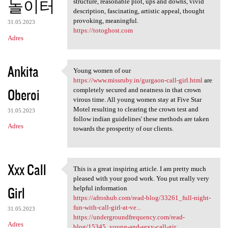
놀이터
structure, reasonable plot, ups and downs, vivid
description, fascinating, artistic appeal, thought
provoking, meaningful.
31.05.2023
https://totoghost.com
Adres
Ankita
Young women of our
Young women of our https:/
https://www.missruby.in/gurgaon-call-girl.html
are
Oberoi
completely secured and neatness in that crown
virous time. All young women stay at Five Star
Motel resulting to clearing the crown test and
31.05.2023
follow indian guidelines' these methods are taken
Adres
towards the prosperity of our clients.
Xxx Call
This is a great inspiring article. I am pretty much
This is a great inspiring
pleased with your good work. You put really very
Girl
helpful information
https://afroshub.com/read-blog/33261_full-night-
fun-with-call-girl-at-ve...
31.05.2023
https://undergroundfrequency.com/read-
Adres
blog/15345_young-and-sexy-call-gir...