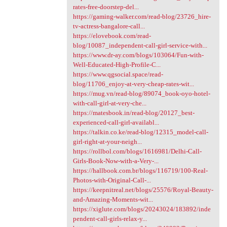
rates-free-doorstep-del...
https://gaming-walker.com/read-blog/23726_hire-
tv-actress-bangalore-call...
https://elovebook.com/read-
blog/10087_independent-call-girl-service-with...
https://www.dr-ay.com/blogs/103064/Fun-with-
Well-Educated-High-Profile-C...
https://www.qgsocial.space/read-
blog/11706_enjoy-at-very-cheap-rates-wit...
https://mug.vn/read-blog/89074_book-oyo-hotel-
with-call-girl-at-very-che...
https://matesbook.in/read-blog/20127_best-
experienced-call-girl-availabl...
https://talkin.co.ke/read-blog/12315_model-call-
girl-right-at-your-neigh...
https://rollbol.com/blogs/1616981/Delhi-Call-
Girls-Book-Now-with-a-Very-...
https://hallbook.com.br/blogs/116719/100-Real-
Photos-with-Original-Call-...
https://keepnitreal.net/blogs/25576/Royal-Beauty-
and-Amazing-Moments-wit...
https://xiglute.com/blogs/20243024/183892/inde
pendent-call-girls-relax-y...