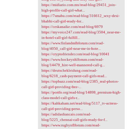
https://midiario.com.mx/read-blog/29451_join-
high-profile-call-girl-what...
https://7smabu.com/read-blog/316612_sexy-desi-
bhabhi-call-girl-ready-for...
https://ceskanaike.com/read-blog/6979
https://myvoice247.com/read-blog/3504_near-me-
in-hotel-call-girl-fulfill...
https://www.finlandmlbforum.com/read-
blog/4050_call-girl-near-me-in-hote...
https://cryptofriender.com/read-blog/10041
https://www.hockeynhlforum.com/read-
blog/14479_hire-well-mannered-call-g...
https://deutschekleidung.com/read-
blog/6218_cash-payment-call-girls-read...
https://topbazz.com/read-blog/2385_real-photos-
call-girl-providing-free-...
https://portfo.org/read-blog/14898_premium-high-
class-model-call-girls-r...
https://kahkaham.net/read-blog/5117_tv-actress-
call-girl-providing-perso...
https://adidasfrancais.com/read-
blog/5225_chennai-call-girls-ready-for-f...
https://www.rugbynflforum.com/read-