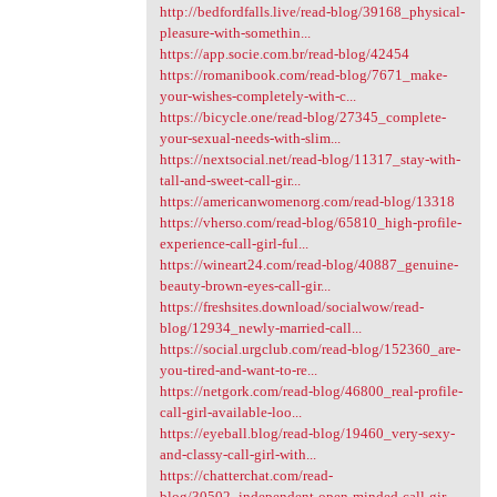
http://bedfordfalls.live/read-blog/39168_physical-
pleasure-with-somethin...
https://app.socie.com.br/read-blog/42454
https://romanibook.com/read-blog/7671_make-
your-wishes-completely-with-c...
https://bicycle.one/read-blog/27345_complete-
your-sexual-needs-with-slim...
https://nextsocial.net/read-blog/11317_stay-with-
tall-and-sweet-call-gir...
https://americanwomenorg.com/read-blog/13318
https://vherso.com/read-blog/65810_high-profile-
experience-call-girl-ful...
https://wineart24.com/read-blog/40887_genuine-
beauty-brown-eyes-call-gir...
https://freshsites.download/socialwow/read-
blog/12934_newly-married-call...
https://social.urgclub.com/read-blog/152360_are-
you-tired-and-want-to-re...
https://netgork.com/read-blog/46800_real-profile-
call-girl-available-loo...
https://eyeball.blog/read-blog/19460_very-sexy-
and-classy-call-girl-with...
https://chatterchat.com/read-
blog/30502_independent-open-minded-call-gir...