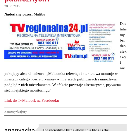
28.08.2015
Nadesłany przez:
Malibu
Dos
taliś
my
bar
dzo
ciek
awy
i
nie
pokojący absurd nadzoru: „Malborska telewizja internetowa montuje w
miastach całego powiatu kamery w miejscach publicznych i umożliwia
podgląd z nich mieszkańcom. W efekcie powstaje alternatywna, prywatna
sieć miejskiego monitoringu”.
Link do TvMalbork na Facebooku
kamery-bajery
K
ananyasha
The incredible thing about this blog is the