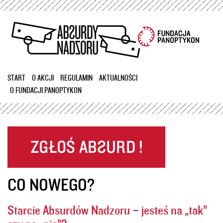
Przejdź
do
treści
START
O AKCJI
REGULAMIN
AKTUALNOŚCI
O FUNDACJI PANOPTYKON
CO NOWEGO?
Starcie Absurdów Nadzoru – jesteś na „tak”