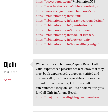
https://www.youtube.com/
@mbinteriors553
https://www.facebook.com/mbinteriorsdesigns
https://www.instagram.com/mbinteriors553/
https://mbinteriors.org.in/tv-unit/
https://mbinteriors.org.in/master-bedroom-design/
https://mbinteriors.org.in/guest-bedroom/
https://mbinteriors.org.in/kids-bedroom/
https://mbinteriors.org.in/modular-kitchen/
https://mbinteriors.org.in/crockery-unit/
https://mbinteriors.org.in/false-ceiling-design/
Ojolit
When it comes to booking Anjuna Beach Call
When it comes to booking
Girls, experienced pleasure seekers know that they
19.05.2023
must book experienced, gorgeous, verified and
discreet call girls from a reputable adult service
Adres
provider. It helps them get the best adult
entertainment. Rely on Ojolit to book mature girls
for Call Girls in Anjuna Beach.
https://in.ojolit.com/call-girls/goa/anjuna-beach/