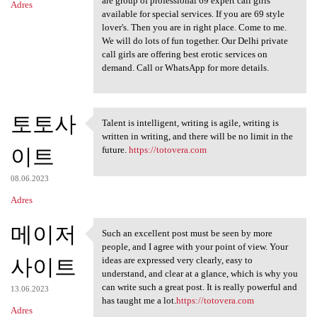
are group of professional 69 expert call girls
Adres
available for special services. If you are 69 style
lover's. Then you are in right place. Come to me.
We will do lots of fun together. Our Delhi private
call girls are offering best erotic services on
demand. Call or WhatsApp for more details.
토토사
Talent is intelligent, writing is agile, writing is
Talent is intelligent,
written in writing, and there will be no limit in the
이트
future.
https://totovera.com
08.06.2023
Adres
메이저
Such an excellent post must be seen by more
Such an excellent post must
people, and I agree with your point of view. Your
사이트
ideas are expressed very clearly, easy to
understand, and clear at a glance, which is why you
can write such a great post. It is really powerful and
13.06.2023
has taught me a lot.
https://totovera.com
Adres