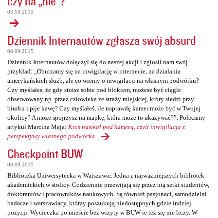
czy na „nie”?
03.10.2015
Dziennik Internautów zgłasza swój absurd
08.09.2015
Dziennik Internautów dołączył się do naszej akcji i zgłosił nam swój
przykład: „Oburzamy się na inwigilację w internecie, na działania
amerykańskich służb, ale co wiemy o inwigilacji na własnym podwórku?
Czy myślałeś, że gdy stoisz sobie pod blokiem, możesz być ciągle
obserwowany np. przez człowieka ze straży miejskiej, który siedzi przy
biurku i pije kawę? Czy myślałeś, ile naprawdę kamer może być w Twojej
okolicy? A może spojrzysz na mapkę, która może to ukazywać?”. Polecamy
artykuł Marcina Maja:
Ktoś nasikał pod kamerą, czyli inwigilacja z
perspektywy własnego podwórka
.
Checkpoint BUW
08.09.2015
Biblioteka Uniwersytecka w Warszawie. Jedna z najważniejszych bibliotek
akademickich w stolicy. Codziennie przewijają się przez nią setki studentów,
doktorantów i pracowników naukowych. Są również pasjonaci, samodzielni
badacze i warszawiacy, którzy poszukują niedostępnych gdzie indziej
pozycji. Wycieczka po mieście bez wizyty w BUW-ie też się nie liczy. W