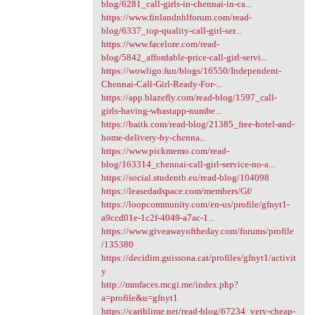
blog/6281_call-girls-in-chennai-in-ca...
https://www.finlandnhlforum.com/read-
blog/6337_top-quality-call-girl-ser...
https://www.facelore.com/read-
blog/5842_affordable-price-call-girl-servi...
https://wowligo.fun/blogs/16550/Independent-
Chennai-Call-Girl-Ready-For-...
https://app.blazefly.com/read-blog/1597_call-
girls-having-whastapp-numbe...
https://baitk.com/read-blog/21385_free-hotel-and-
home-delivery-by-chenna...
https://www.pickmemo.com/read-
blog/163314_chennai-call-girl-service-no-a...
https://social.studentb.eu/read-blog/104098
https://leasedadspace.com/members/Gf/
https://loopcommunity.com/en-us/profile/gfnyt1-
a9ccd01e-1c2f-4049-a7ac-1...
https://www.giveawayoftheday.com/forums/profile
/135380
https://decidim.guissona.cat/profiles/gfnyt1/activit
y
http://mmfaces.mcgi.me/index.php?
a=profile&u=gfnyt1
https://cariblime.net/read-blog/67234_very-cheap-