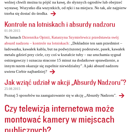
wolnej chwili można tu pójść na kawę, do słynnych ogrodów lub obejrzeć
wystawę. Wszystko dla wszystkich, od ręki i na miejscu. No tak, ale najpierw
trzeba się dostać do środka.
Kontrole na lotniskach i absurdy nadzoru
01.09.2015
Na łamach
Dziennika Opinii, Katarzyna Szymielewicz przedstawia swój
absurd nadzoru – kontrole na lotniskach
: „Dokładnie ten sam przedmiot –
ładowarka, kawałek kabla, but na podwyższonej podeszwie, pasek, kawałek
metalu gdzieś przy ciele, czy coś w kształcie tuby – raz uruchamia sygnał
ostrzegawczy i oznacza stracone 15 minut na dodatkowe sprawdzenie, a
innym razem okazuje się zupełnie niewidzialny”. A jaki absurd nadzoru
uwiera Ciebie najbardziej?
Jak wziąć udział w akcji „Absurdy Nadzoru"?
25.08.2015
Poznaj 5 sposobów na zaangażowanie się w akcję „Absurdy Nadzoru".
Czy telewizja internetowa może
montować kamery w miejscach
publicznych?