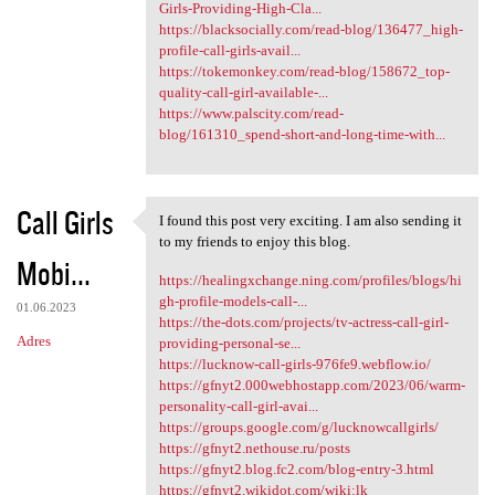
Girls-Providing-High-Cla...
https://blacksocially.com/read-blog/136477_high-
profile-call-girls-avail...
https://tokemonkey.com/read-blog/158672_top-
quality-call-girl-available-...
https://www.palscity.com/read-
blog/161310_spend-short-and-long-time-with...
Call Girls
I found this post very exciting. I am also sending it
I found this post very
to my friends to enjoy this blog.
Mobi...
https://healingxchange.ning.com/profiles/blogs/hi
gh-profile-models-call-...
01.06.2023
https://the-dots.com/projects/tv-actress-call-girl-
Adres
providing-personal-se...
https://lucknow-call-girls-976fe9.webflow.io/
https://gfnyt2.000webhostapp.com/2023/06/warm-
personality-call-girl-avai...
https://groups.google.com/g/lucknowcallgirls/
https://gfnyt2.nethouse.ru/posts
https://gfnyt2.blog.fc2.com/blog-entry-3.html
https://gfnyt2.wikidot.com/wiki:lk