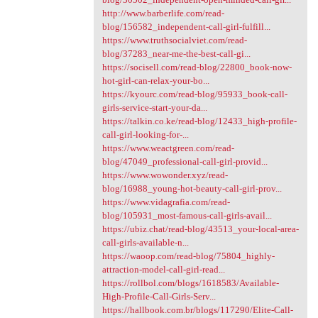
http://www.barberlife.com/read-
blog/156582_independent-call-girl-fulfill...
https://www.truthsocialviet.com/read-
blog/37283_near-me-the-best-call-gi...
https://socisell.com/read-blog/22800_book-now-
hot-girl-can-relax-your-bo...
https://kyourc.com/read-blog/95933_book-call-
girls-service-start-your-da...
https://talkin.co.ke/read-blog/12433_high-profile-
call-girl-looking-for-...
https://www.weactgreen.com/read-
blog/47049_professional-call-girl-provid...
https://www.wowonder.xyz/read-
blog/16988_young-hot-beauty-call-girl-prov...
https://www.vidagrafia.com/read-
blog/105931_most-famous-call-girls-avail...
https://ubiz.chat/read-blog/43513_your-local-area-
call-girls-available-n...
https://waoop.com/read-blog/75804_highly-
attraction-model-call-girl-read...
https://rollbol.com/blogs/1618583/Available-
High-Profile-Call-Girls-Serv...
https://hallbook.com.br/blogs/117290/Elite-Call-