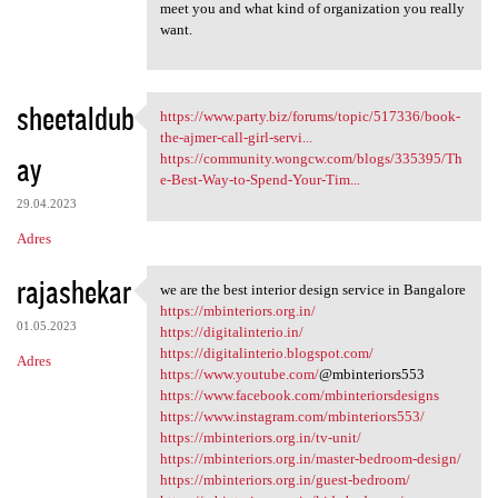
meet you and what kind of organization you really
want.
sheetaldub
https://www.party.biz/forums/topic/517336/book-
https://www.party.biz/forums
the-ajmer-call-girl-servi...
ay
https://community.wongcw.com/blogs/335395/Th
e-Best-Way-to-Spend-Your-Tim...
29.04.2023
Adres
rajashekar
we are the best interior design service in Bangalore
we are the best interior
https://mbinteriors.org.in/
01.05.2023
https://digitalinterio.in/
https://digitalinterio.blogspot.com/
Adres
https://www.youtube.com/
@mbinteriors553
https://www.facebook.com/mbinteriorsdesigns
https://www.instagram.com/mbinteriors553/
https://mbinteriors.org.in/tv-unit/
https://mbinteriors.org.in/master-bedroom-design/
https://mbinteriors.org.in/guest-bedroom/