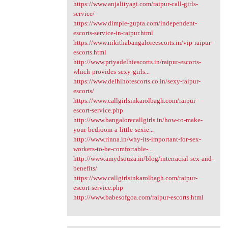
https://www.anjalityagi.com/raipur-call-girls-
service/
https://www.dimple-gupta.com/independent-
escorts-service-in-raipur.html
https://www.nikithabangaloreescorts.in/vip-raipur-
escorts.html
http://www.priyadelhiescorts.in/raipur-escorts-
which-provides-sexy-girls...
https://www.delhihotescorts.co.in/sexy-raipur-
escorts/
https://www.callgirlsinkarolbagh.com/raipur-
escort-service.php
http://www.bangalorecallgirls.in/how-to-make-
your-bedroom-a-little-sexie...
http://www.rinna.in/why-its-important-for-sex-
workers-to-be-comfortable-...
http://www.amydsouza.in/blog/interracial-sex-and-
benefits/
https://www.callgirlsinkarolbagh.com/raipur-
escort-service.php
http://www.babesofgoa.com/raipur-escorts.html