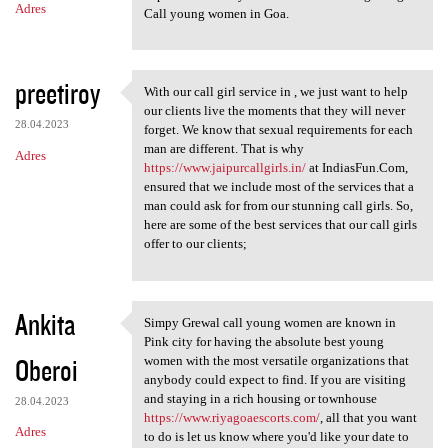
Adres
Call young women in Goa.
preetiroy
With our call girl service in , we just want to help
With our call girl service in
our clients live the moments that they will never
28.04.2023
forget. We know that sexual requirements for each
man are different. That is why
Adres
https://www.jaipurcallgirls.in/
at IndiasFun.Com,
ensured that we include most of the services that a
man could ask for from our stunning call girls. So,
here are some of the best services that our call girls
offer to our clients;
Ankita
Simpy Grewal call young women are known in
Simpy Grewal call young women
Pink city for having the absolute best young
Oberoi
women with the most versatile organizations that
anybody could expect to find. If you are visiting
and staying in a rich housing or townhouse
28.04.2023
https://www.riyagoaescorts.com/
, all that you want
Adres
to do is let us know where you'd like your date to