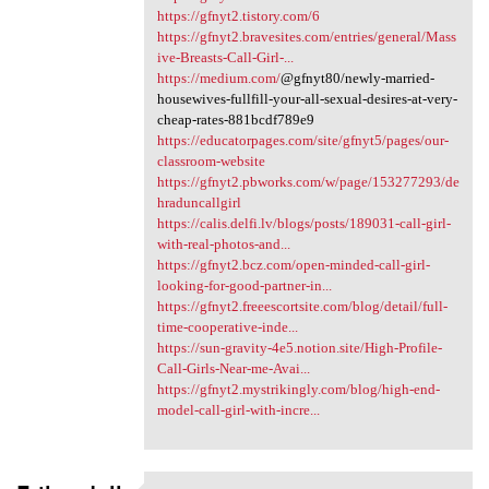
https://gfnyt2.tistory.com/6
https://gfnyt2.bravesites.com/entries/general/Mass
ive-Breasts-Call-Girl-...
https://medium.com/
@gfnyt80/newly-married-
housewives-fullfill-your-all-sexual-desires-at-very-
cheap-rates-881bcdf789e9
https://educatorpages.com/site/gfnyt5/pages/our-
classroom-website
https://gfnyt2.pbworks.com/w/page/153277293/de
hraduncallgirl
https://calis.delfi.lv/blogs/posts/189031-call-girl-
with-real-photos-and...
https://gfnyt2.bcz.com/open-minded-call-girl-
looking-for-good-partner-in...
https://gfnyt2.freeescortsite.com/blog/detail/full-
time-cooperative-inde...
https://sun-gravity-4e5.notion.site/High-Profile-
Call-Girls-Near-me-Avai...
https://gfnyt2.mystrikingly.com/blog/high-end-
model-call-girl-with-incre...