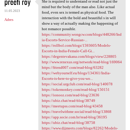
preeti roy
She is required to understand or read not just the
She is required to understand
mind but the body of the man also. Like actual
11.05.2023
food, even sex is termed as physical food. The
interaction with the bold and beautiful s in will
Adres
show a way of actually making the happening of
hot romance possible.
https://community.wongcw.com/blogs/448266/Ind
ia-Escorts-Service-Russian-...
https://rollbol.com/blogs/1593605/Models-
Escorts-in-India-Female-Call-Gi...
https://degentevakana.com/blogs/view/228805
http://www.renexus.org/network/read-blog/169064
https://friend007.com/read-blog/63282
https://webyourself.eu/blogs/134361/India-
Escorts-is-here-to-give-you-wo...
https://social.urgclub.com/read-blog/140078
https://tokemonkey.com/read-blog/150151
https://ionooz.com/read-blog/23636
https://ubiz.chat/read-blog/38749
https://meetupss.com/read-blog/43458
https://travelwithme.social/read-blog/13868
https://app.socie.com.br/read-blog/36195
https://ubiz.chat/read-blog/38758
https://www.djjmeets.com/blogs/82262/Models-