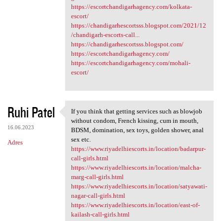
https://escortchandigarhagency.com/kolkata-
escort/
https://chandigarhescortsss.blogspot.com/2021/12
/chandigarh-escorts-call...
https://chandigarhescortsss.blogspot.com/
https://escortchandigarhagency.com/
https://escortchandigarhagency.com/mohali-
escort/
Ruhi Patel
If you think that getting services such as blowjob
If you think that getting
without condom, French kissing, cum in mouth,
16.06.2023
BDSM, domination, sex toys, golden shower, anal
sex etc.
Adres
https://www.riyadelhiescorts.in/location/badarpur-
call-girls.html
https://www.riyadelhiescorts.in/location/malcha-
marg-call-girls.html
https://www.riyadelhiescorts.in/location/satyawati-
nagar-call-girls.html
https://www.riyadelhiescorts.in/location/east-of-
kailash-call-girls.html