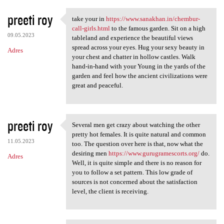
preeti roy
take your in
https://www.sanakhan.in/chembur-
take your in https://www
call-girls.html
to the famous garden. Sit on a high
09.05.2023
tableland and experience the beautiful views
spread across your eyes. Hug your sexy beauty in
Adres
your chest and chatter in hollow castles. Walk
hand-in-hand with your Young in the yards of the
garden and feel how the ancient civilizations were
great and peaceful.
preeti roy
Several men get crazy about watching the other
Several men get crazy about
pretty hot females. It is quite natural and common
11.05.2023
too. The question over here is that, now what the
desiring men
https://www.gurugramescorts.org/
do.
Adres
Well, it is quite simple and there is no reason for
you to follow a set pattern. This low grade of
sources is not concerned about the satisfaction
level, the client is receiving.