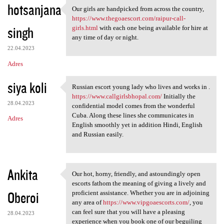
hotsanjana
Our girls are handpicked from across the country,
Our girls are handpicked from
https://www.thegoaescort.com/raipur-call-
singh
girls.html
with each one being available for hire at
any time of day or night.
22.04.2023
Adres
siya koli
Russian escort young lady who lives and works in .
Russian escort young lady who
https://www.callgirlsbhopal.com/
Initially the
28.04.2023
confidential model comes from the wonderful
Cuba. Along these lines she communicates in
Adres
English smoothly yet in addition Hindi, English
and Russian easily.
Ankita
Our hot, horny, friendly, and astoundingly open
Our hot, horny, friendly, and
escorts fathom the meaning of giving a lively and
Oberoi
proficient assistance. Whether you are in adjoining
any area of
https://www.vipgoaescorts.com/
, you
can feel sure that you will have a pleasing
28.04.2023
experience when you book one of our beguiling