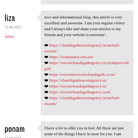
liza
nice and informational blog. this article is very
nice and informational blog.
excellent and awesome. I am your regular visitor
15.06.2023
and I always like and share your articles to my
friends and your website is awesome',.
Adres
❤️
https://chandigarhescortagency.in/mohali-
escorts/
❤️
https://zirakpurescorts.net/
❤️
https://escortchandigarhagency.in/zirakpur-call-
girl/
❤️
https://escortserviceinchandigarh.co.in/
❤️
https://chandigarhescortagency.in/
❤️
https://escortchandigarhagency.in/
❤️
https://escortchandigarhagency.com/
❤️
https://chandigarhescortagency.in/mohali-
escorts/
ponam
I have a lot to offer you in bed. All these are just
I have a lot to offer you in
some of the things I have in store for you. I am
15.06.2023