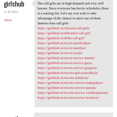
girlshub
Our call girls are in high demand and very well
Our call girls are in high
known. Since everyone has hectic schedules, there
11.05.2023
is a waiting list. Let's say you wish to take
advantage of the chance to meet one of these
Adres
famous class call girls.
https://girlshub.in/chennai-call-girls/
https://girlshub.in/dehradun-call-girl/
https://girlshub.in/delhi-call-girl/
https://girlshub.in/escort-jamshedpur/
https://girlshub.in/escort-mumbai/
https://girlshub.in/escort-noida/
https://girlshub.in/escort-service-daman/
https://girlshub.in/escort-service-gaya/
https://girlshub.in/escort-service-gurgaon/
https://girlshub.in/escorts-girls-panchkula/
https://girlshub.in/escorts-rishikesh/
https://girlshub.in/escorts-service-mahipalpur/
https://girlshub.in/escorts-service-patiala/
https://girlshub.in/escorts-service-visakhapatnam/
https://girlshub.in/escorts-service-lucknow/