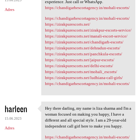
experience. Just call or WhatsApp.
https://chandigarhescortagency.in/mohali-escorts/
Adres
https://chandigarhescortagency.in/mohali-escorts/
https://zirakpurescorts.net/
https://zirakpurescorts.net/zirakpur-escorts-service/
https://zirakpurescorts.net/manali-escort-service/
https://zirakpurescorts.net/chandigarh-escorts/
https://zirakpurescorts.net/dehradun-escorts/
https://zirakpurescorts.net/panchkula-escorts/
https://zirakpurescorts.net/jaipur-escorts/
https://zirakpurescorts.net/delhi-escorts/
https://zirakpurescorts.net/mohali_escorts/
https://zirakpurescorts.net/ludhiana-call-girls/
https://chandigarhescortagency.in/mohali-escorts/
harleen
Hey there darling, my name is liza sharma and I'm a
Hey there darling, my name is
woman focused on making you happy, I have a
15.06.2023
different and all special style. I am a 29-year-old
independent call girl here to make you happy.
Adres
https://chandigarhescortagency.in/mohali-escorts/