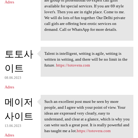
are group of professional 69 expert call girls
Adres
available for special services. If you are 69 style
lover's. Then you are in right place. Come to me.
We will do lots of fun together. Our Delhi private
call girls are offering best erotic services on
demand. Call or WhatsApp for more details.
토토사
Talent is intelligent, writing is agile, writing is
Talent is intelligent,
written in writing, and there will be no limit in the
이트
future.
https://totovera.com
08.06.2023
Adres
메이저
Such an excellent post must be seen by more
Such an excellent post must
people, and I agree with your point of view. Your
사이트
ideas are expressed very clearly, easy to
understand, and clear at a glance, which is why you
can write such a great post. It is really powerful and
13.06.2023
has taught me a lot.
https://totovera.com
Adres