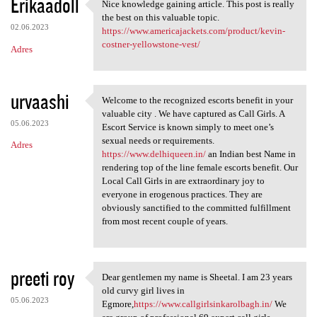
Erikaadoll
Nice knowledge gaining article. This post is really
Nice knowledge gaining
the best on this valuable topic.
02.06.2023
https://www.americajackets.com/product/kevin-
costner-yellowstone-vest/
Adres
urvaashi
Welcome to the recognized escorts benefit in your
Welcome to the recognized
valuable city . We have captured as Call Girls. A
05.06.2023
Escort Service is known simply to meet one’s
sexual needs or requirements.
Adres
https://www.delhiqueen.in/
an Indian best Name in
rendering top of the line female escorts benefit. Our
Local Call Girls in are extraordinary joy to
everyone in erogenous practices. They are
obviously sanctified to the committed fulfillment
from most recent couple of years.
preeti roy
Dear gentlemen my name is Sheetal. I am 23 years
Dear gentlemen my name is
old curvy girl lives in
05.06.2023
Egmore,
https://www.callgirlsinkarolbagh.in/
We