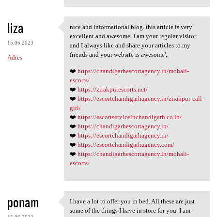
liza
nice and informational blog. this article is very
nice and informational blog.
excellent and awesome. I am your regular visitor
15.06.2023
and I always like and share your articles to my
friends and your website is awesome',.
Adres
❤️
https://chandigarhescortagency.in/mohali-
escorts/
❤️
https://zirakpurescorts.net/
❤️
https://escortchandigarhagency.in/zirakpur-call-
girl/
❤️
https://escortserviceinchandigarh.co.in/
❤️
https://chandigarhescortagency.in/
❤️
https://escortchandigarhagency.in/
❤️
https://escortchandigarhagency.com/
❤️
https://chandigarhescortagency.in/mohali-
escorts/
ponam
I have a lot to offer you in bed. All these are just
I have a lot to offer you in
some of the things I have in store for you. I am
15.06.2023