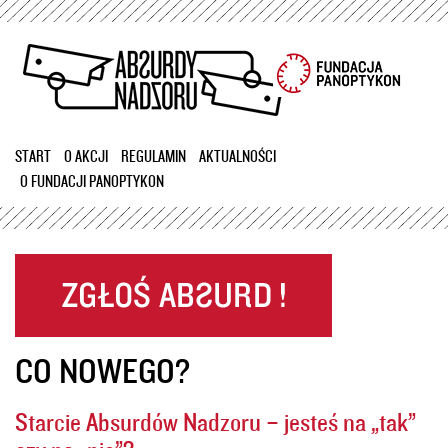
Przejdź
do
treści
START
O AKCJI
REGULAMIN
AKTUALNOŚCI
O FUNDACJI PANOPTYKON
CO NOWEGO?
Starcie Absurdów Nadzoru – jesteś na „tak”