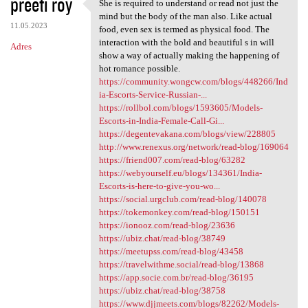
preeti roy
She is required to understand or read not just the
She is required to understand
mind but the body of the man also. Like actual
11.05.2023
food, even sex is termed as physical food. The
interaction with the bold and beautiful s in will
Adres
show a way of actually making the happening of
hot romance possible.
https://community.wongcw.com/blogs/448266/Ind
ia-Escorts-Service-Russian-...
https://rollbol.com/blogs/1593605/Models-
Escorts-in-India-Female-Call-Gi...
https://degentevakana.com/blogs/view/228805
http://www.renexus.org/network/read-blog/169064
https://friend007.com/read-blog/63282
https://webyourself.eu/blogs/134361/India-
Escorts-is-here-to-give-you-wo...
https://social.urgclub.com/read-blog/140078
https://tokemonkey.com/read-blog/150151
https://ionooz.com/read-blog/23636
https://ubiz.chat/read-blog/38749
https://meetupss.com/read-blog/43458
https://travelwithme.social/read-blog/13868
https://app.socie.com.br/read-blog/36195
https://ubiz.chat/read-blog/38758
https://www.djjmeets.com/blogs/82262/Models-