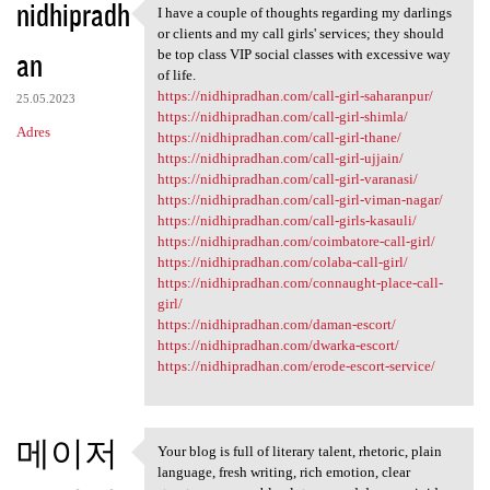
nidhipradh
I have a couple of thoughts regarding my darlings
I have a couple of thoughts
or clients and my call girls' services; they should
an
be top class VIP social classes with excessive way
of life.
https://nidhipradhan.com/call-girl-saharanpur/
25.05.2023
https://nidhipradhan.com/call-girl-shimla/
Adres
https://nidhipradhan.com/call-girl-thane/
https://nidhipradhan.com/call-girl-ujjain/
https://nidhipradhan.com/call-girl-varanasi/
https://nidhipradhan.com/call-girl-viman-nagar/
https://nidhipradhan.com/call-girls-kasauli/
https://nidhipradhan.com/coimbatore-call-girl/
https://nidhipradhan.com/colaba-call-girl/
https://nidhipradhan.com/connaught-place-call-
girl/
https://nidhipradhan.com/daman-escort/
https://nidhipradhan.com/dwarka-escort/
https://nidhipradhan.com/erode-escort-service/
메이저
Your blog is full of literary talent, rhetoric, plain
Your blog is full of literary
language, fresh writing, rich emotion, clear