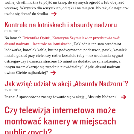
wolnej chwili można tu pójść na kawę, do słynnych ogrodów lub obejrzeć
wystawę. Wszystko dla wszystkich, od ręki i na miejscu. No tak, ale najpierw
trzeba się dostać do środka.
Kontrole na lotniskach i absurdy nadzoru
01.09.2015
Na łamach
Dziennika Opinii, Katarzyna Szymielewicz przedstawia swój
absurd nadzoru – kontrole na lotniskach
: „Dokładnie ten sam przedmiot –
ładowarka, kawałek kabla, but na podwyższonej podeszwie, pasek, kawałek
metalu gdzieś przy ciele, czy coś w kształcie tuby – raz uruchamia sygnał
ostrzegawczy i oznacza stracone 15 minut na dodatkowe sprawdzenie, a
innym razem okazuje się zupełnie niewidzialny”. A jaki absurd nadzoru
uwiera Ciebie najbardziej?
Jak wziąć udział w akcji „Absurdy Nadzoru"?
25.08.2015
Poznaj 5 sposobów na zaangażowanie się w akcję „Absurdy Nadzoru".
Czy telewizja internetowa może
montować kamery w miejscach
publicznych?