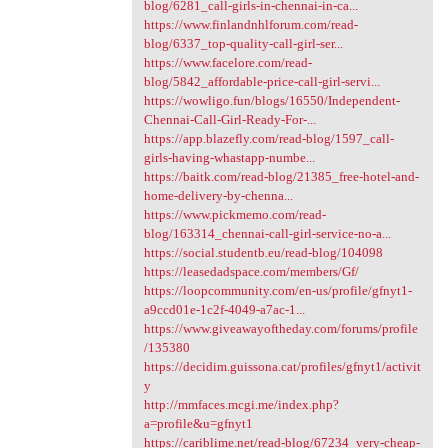
blog/6281_call-girls-in-chennai-in-ca...
https://www.finlandnhlforum.com/read-
blog/6337_top-quality-call-girl-ser...
https://www.facelore.com/read-
blog/5842_affordable-price-call-girl-servi...
https://wowligo.fun/blogs/16550/Independent-
Chennai-Call-Girl-Ready-For-...
https://app.blazefly.com/read-blog/1597_call-
girls-having-whastapp-numbe...
https://baitk.com/read-blog/21385_free-hotel-and-
home-delivery-by-chenna...
https://www.pickmemo.com/read-
blog/163314_chennai-call-girl-service-no-a...
https://social.studentb.eu/read-blog/104098
https://leasedadspace.com/members/Gf/
https://loopcommunity.com/en-us/profile/gfnyt1-
a9ccd01e-1c2f-4049-a7ac-1...
https://www.giveawayoftheday.com/forums/profile
/135380
https://decidim.guissona.cat/profiles/gfnyt1/activit
y
http://mmfaces.mcgi.me/index.php?
a=profile&u=gfnyt1
https://cariblime.net/read-blog/67234_very-cheap-