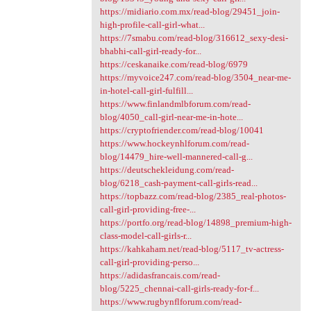
https://midiario.com.mx/read-blog/29451_join-
high-profile-call-girl-what...
https://7smabu.com/read-blog/316612_sexy-desi-
bhabhi-call-girl-ready-for...
https://ceskanaike.com/read-blog/6979
https://myvoice247.com/read-blog/3504_near-me-
in-hotel-call-girl-fulfill...
https://www.finlandmlbforum.com/read-
blog/4050_call-girl-near-me-in-hote...
https://cryptofriender.com/read-blog/10041
https://www.hockeynhlforum.com/read-
blog/14479_hire-well-mannered-call-g...
https://deutschekleidung.com/read-
blog/6218_cash-payment-call-girls-read...
https://topbazz.com/read-blog/2385_real-photos-
call-girl-providing-free-...
https://portfo.org/read-blog/14898_premium-high-
class-model-call-girls-r...
https://kahkaham.net/read-blog/5117_tv-actress-
call-girl-providing-perso...
https://adidasfrancais.com/read-
blog/5225_chennai-call-girls-ready-for-f...
https://www.rugbynflforum.com/read-