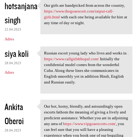
hotsanjana
Our girls are handpicked from across the country,
Our girls are handpicked from
https://www.thegoaescort.com/raipur-call-
singh
girls.html
with each one being available for hire at
any time of day or night.
22.04.2023
Adres
siya koli
Russian escort young lady who lives and works in .
Russian escort young lady who
https://www.callgirlsbhopal.com/
Initially the
28.04.2023
confidential model comes from the wonderful
Cuba. Along these lines she communicates in
Adres
English smoothly yet in addition Hindi, English
and Russian easily.
Ankita
Our hot, horny, friendly, and astoundingly open
Our hot, horny, friendly, and
escorts fathom the meaning of giving a lively and
Oberoi
proficient assistance. Whether you are in adjoining
any area of
https://www.vipgoaescorts.com/
, you
can feel sure that you will have a pleasing
28.04.2023
experience when you book one of our beguiling