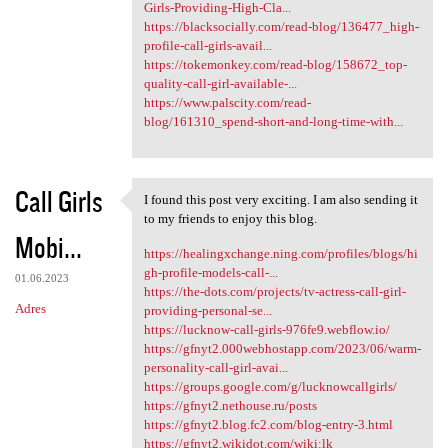
Girls-Providing-High-Cla...
https://blacksocially.com/read-blog/136477_high-
profile-call-girls-avail...
https://tokemonkey.com/read-blog/158672_top-
quality-call-girl-available-...
https://www.palscity.com/read-
blog/161310_spend-short-and-long-time-with...
Call Girls
I found this post very exciting. I am also sending it
I found this post very
to my friends to enjoy this blog.
Mobi...
https://healingxchange.ning.com/profiles/blogs/hi
gh-profile-models-call-...
01.06.2023
https://the-dots.com/projects/tv-actress-call-girl-
Adres
providing-personal-se...
https://lucknow-call-girls-976fe9.webflow.io/
https://gfnyt2.000webhostapp.com/2023/06/warm-
personality-call-girl-avai...
https://groups.google.com/g/lucknowcallgirls/
https://gfnyt2.nethouse.ru/posts
https://gfnyt2.blog.fc2.com/blog-entry-3.html
https://gfnyt2.wikidot.com/wiki:lk