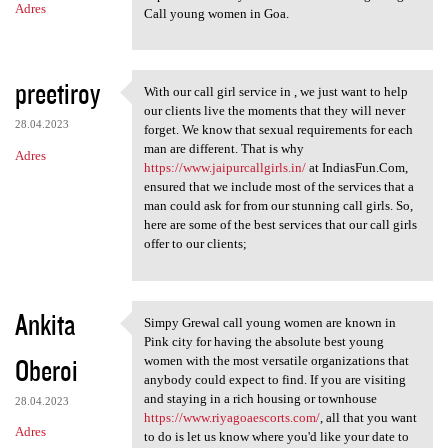
Adres
Call young women in Goa.
preetiroy
With our call girl service in , we just want to help
With our call girl service in
our clients live the moments that they will never
28.04.2023
forget. We know that sexual requirements for each
man are different. That is why
Adres
https://www.jaipurcallgirls.in/
at IndiasFun.Com,
ensured that we include most of the services that a
man could ask for from our stunning call girls. So,
here are some of the best services that our call girls
offer to our clients;
Ankita
Simpy Grewal call young women are known in
Simpy Grewal call young women
Pink city for having the absolute best young
Oberoi
women with the most versatile organizations that
anybody could expect to find. If you are visiting
and staying in a rich housing or townhouse
28.04.2023
https://www.riyagoaescorts.com/
, all that you want
Adres
to do is let us know where you'd like your date to