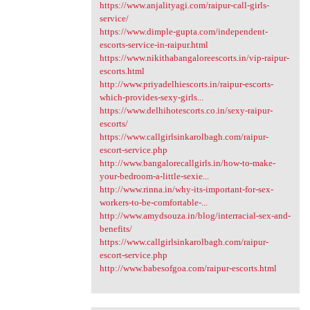
https://www.anjalityagi.com/raipur-call-girls-
service/
https://www.dimple-gupta.com/independent-
escorts-service-in-raipur.html
https://www.nikithabangaloreescorts.in/vip-raipur-
escorts.html
http://www.priyadelhiescorts.in/raipur-escorts-
which-provides-sexy-girls...
https://www.delhihotescorts.co.in/sexy-raipur-
escorts/
https://www.callgirlsinkarolbagh.com/raipur-
escort-service.php
http://www.bangalorecallgirls.in/how-to-make-
your-bedroom-a-little-sexie...
http://www.rinna.in/why-its-important-for-sex-
workers-to-be-comfortable-...
http://www.amydsouza.in/blog/interracial-sex-and-
benefits/
https://www.callgirlsinkarolbagh.com/raipur-
escort-service.php
http://www.babesofgoa.com/raipur-escorts.html