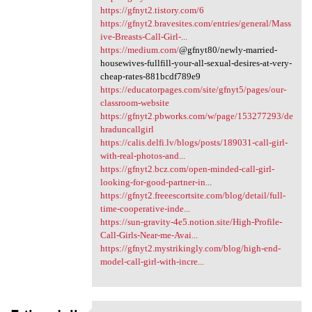
https://gfnyt2.tistory.com/6
https://gfnyt2.bravesites.com/entries/general/Mass
ive-Breasts-Call-Girl-...
https://medium.com/
@gfnyt80/newly-married-
housewives-fullfill-your-all-sexual-desires-at-very-
cheap-rates-881bcdf789e9
https://educatorpages.com/site/gfnyt5/pages/our-
classroom-website
https://gfnyt2.pbworks.com/w/page/153277293/de
hraduncallgirl
https://calis.delfi.lv/blogs/posts/189031-call-girl-
with-real-photos-and...
https://gfnyt2.bcz.com/open-minded-call-girl-
looking-for-good-partner-in...
https://gfnyt2.freeescortsite.com/blog/detail/full-
time-cooperative-inde...
https://sun-gravity-4e5.notion.site/High-Profile-
Call-Girls-Near-me-Avai...
https://gfnyt2.mystrikingly.com/blog/high-end-
model-call-girl-with-incre...