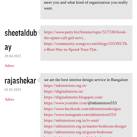
meet you and what kind of organization you really
want.
sheetaldub
https://www.party.biz/forums/topic/517336/book-
https://www.party.biz/forums
the-ajmer-call-girl-servi...
ay
https://community.wongcw.com/blogs/335395/Th
e-Best-Way-to-Spend-Your-Tim...
29.04.2023
Adres
rajashekar
we are the best interior design service in Bangalore
we are the best interior
https://mbinteriors.org.in/
01.05.2023
https://digitalinterio.in/
https://digitalinterio.blogspot.com/
Adres
https://www.youtube.com/
@mbinteriors553
https://www.facebook.com/mbinteriorsdesigns
https://www.instagram.com/mbinteriors553/
https://mbinteriors.org.in/tv-unit/
https://mbinteriors.org.in/master-bedroom-design/
https://mbinteriors.org.in/guest-bedroom/