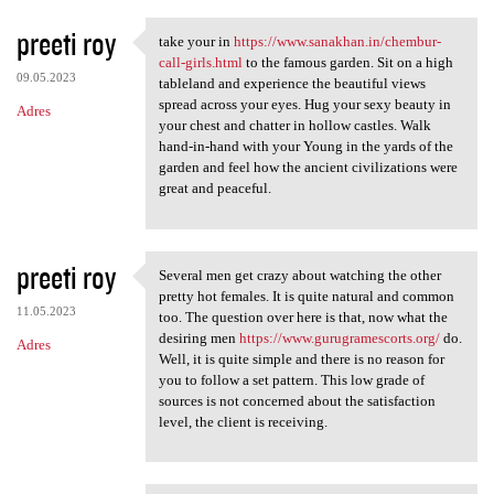
preeti roy
take your in
https://www.sanakhan.in/chembur-
take your in https://www
call-girls.html
to the famous garden. Sit on a high
09.05.2023
tableland and experience the beautiful views
spread across your eyes. Hug your sexy beauty in
Adres
your chest and chatter in hollow castles. Walk
hand-in-hand with your Young in the yards of the
garden and feel how the ancient civilizations were
great and peaceful.
preeti roy
Several men get crazy about watching the other
Several men get crazy about
pretty hot females. It is quite natural and common
11.05.2023
too. The question over here is that, now what the
desiring men
https://www.gurugramescorts.org/
do.
Adres
Well, it is quite simple and there is no reason for
you to follow a set pattern. This low grade of
sources is not concerned about the satisfaction
level, the client is receiving.