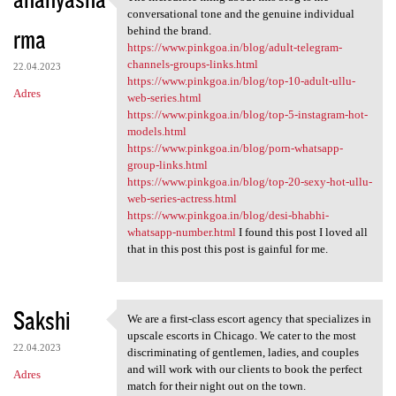
The incredible thing about
o
conversational tone and the genuine individual
rma
m
behind the brand.
https://www.pinkgoa.in/blog/adult-telegram-
e
channels-groups-links.html
22.04.2023
n
https://www.pinkgoa.in/blog/top-10-adult-ullu-
Adres
web-series.html
t
https://www.pinkgoa.in/blog/top-5-instagram-hot-
a
models.html
https://www.pinkgoa.in/blog/porn-whatsapp-
r
group-links.html
z
https://www.pinkgoa.in/blog/top-20-sexy-hot-ullu-
web-series-actress.html
e
https://www.pinkgoa.in/blog/desi-bhabhi-
whatsapp-number.html
I found this post I loved all
that in this post this post is gainful for me.
Sakshi
We are a first-class escort agency that specializes in
We are a first-class escort
upscale escorts in Chicago. We cater to the most
22.04.2023
discriminating of gentlemen, ladies, and couples
and will work with our clients to book the perfect
Adres
match for their night out on the town.