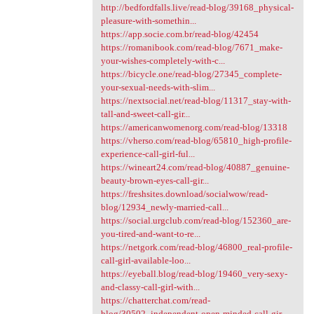
http://bedfordfalls.live/read-blog/39168_physical-
pleasure-with-somethin...
https://app.socie.com.br/read-blog/42454
https://romanibook.com/read-blog/7671_make-
your-wishes-completely-with-c...
https://bicycle.one/read-blog/27345_complete-
your-sexual-needs-with-slim...
https://nextsocial.net/read-blog/11317_stay-with-
tall-and-sweet-call-gir...
https://americanwomenorg.com/read-blog/13318
https://vherso.com/read-blog/65810_high-profile-
experience-call-girl-ful...
https://wineart24.com/read-blog/40887_genuine-
beauty-brown-eyes-call-gir...
https://freshsites.download/socialwow/read-
blog/12934_newly-married-call...
https://social.urgclub.com/read-blog/152360_are-
you-tired-and-want-to-re...
https://netgork.com/read-blog/46800_real-profile-
call-girl-available-loo...
https://eyeball.blog/read-blog/19460_very-sexy-
and-classy-call-girl-with...
https://chatterchat.com/read-
blog/30502_independent-open-minded-call-gir...