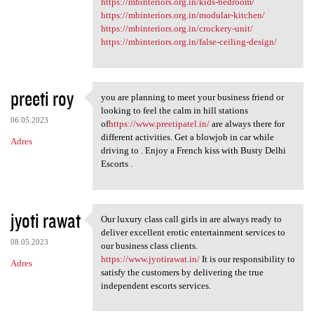
https://mbinteriors.org.in/kids-bedroom/
https://mbinteriors.org.in/modular-kitchen/
https://mbinteriors.org.in/crockery-unit/
https://mbinteriors.org.in/false-ceiling-design/
preeti roy
you are planning to meet your business friend or
you are planning to meet your
looking to feel the calm in hill stations
06.05.2023
of
https://www.preetipatel.in/
are always there for
different activities. Get a blowjob in car while
Adres
driving to . Enjoy a French kiss with Busty Delhi
Escorts .
jyoti rawat
Our luxury class call girls in are always ready to
Our luxury class call girls
deliver excellent erotic entertainment services to
08.05.2023
our business class clients.
https://www.jyotirawat.in/
It is our responsibility to
Adres
satisfy the customers by delivering the true
independent escorts services.