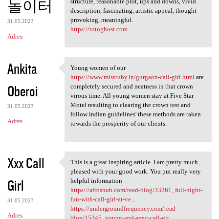
놀이터
structure, reasonable plot, ups and downs, vivid
description, fascinating, artistic appeal, thought
provoking, meaningful.
31.05.2023
https://totoghost.com
Adres
Ankita
Young women of our
Young women of our https:/
https://www.missruby.in/gurgaon-call-girl.html
are
Oberoi
completely secured and neatness in that crown
virous time. All young women stay at Five Star
Motel resulting to clearing the crown test and
31.05.2023
follow indian guidelines' these methods are taken
Adres
towards the prosperity of our clients.
Xxx Call
This is a great inspiring article. I am pretty much
This is a great inspiring
pleased with your good work. You put really very
Girl
helpful information
https://afroshub.com/read-blog/33261_full-night-
fun-with-call-girl-at-ve...
31.05.2023
https://undergroundfrequency.com/read-
Adres
blog/15345_young-and-sexy-call-gir...