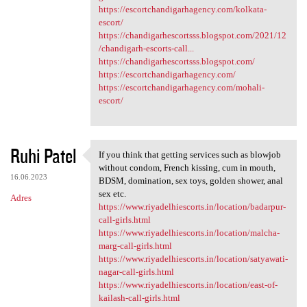
https://escortchandigarhagency.com/kolkata-
escort/
https://chandigarhescortsss.blogspot.com/2021/12
/chandigarh-escorts-call...
https://chandigarhescortsss.blogspot.com/
https://escortchandigarhagency.com/
https://escortchandigarhagency.com/mohali-
escort/
Ruhi Patel
If you think that getting services such as blowjob
If you think that getting
without condom, French kissing, cum in mouth,
16.06.2023
BDSM, domination, sex toys, golden shower, anal
sex etc.
Adres
https://www.riyadelhiescorts.in/location/badarpur-
call-girls.html
https://www.riyadelhiescorts.in/location/malcha-
marg-call-girls.html
https://www.riyadelhiescorts.in/location/satyawati-
nagar-call-girls.html
https://www.riyadelhiescorts.in/location/east-of-
kailash-call-girls.html