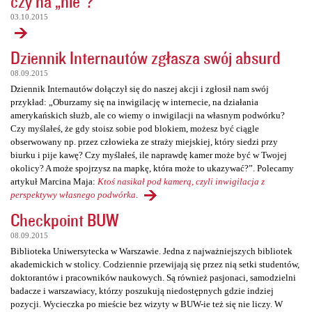
czy na „nie”?
03.10.2015
Dziennik Internautów zgłasza swój absurd
08.09.2015
Dziennik Internautów dołączył się do naszej akcji i zgłosił nam swój
przykład: „Oburzamy się na inwigilację w internecie, na działania
amerykańskich służb, ale co wiemy o inwigilacji na własnym podwórku?
Czy myślałeś, że gdy stoisz sobie pod blokiem, możesz być ciągle
obserwowany np. przez człowieka ze straży miejskiej, który siedzi przy
biurku i pije kawę? Czy myślałeś, ile naprawdę kamer może być w Twojej
okolicy? A może spojrzysz na mapkę, która może to ukazywać?”. Polecamy
artykuł Marcina Maja:
Ktoś nasikał pod kamerą, czyli inwigilacja z
perspektywy własnego podwórka
.
Checkpoint BUW
08.09.2015
Biblioteka Uniwersytecka w Warszawie. Jedna z najważniejszych bibliotek
akademickich w stolicy. Codziennie przewijają się przez nią setki studentów,
doktorantów i pracowników naukowych. Są również pasjonaci, samodzielni
badacze i warszawiacy, którzy poszukują niedostępnych gdzie indziej
pozycji. Wycieczka po mieście bez wizyty w BUW-ie też się nie liczy. W