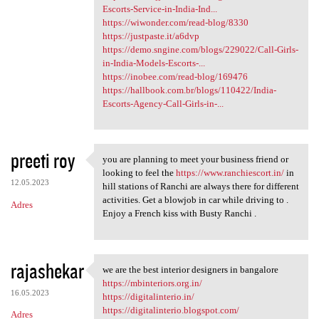
Escorts-Service-in-India-Ind...
https://wiwonder.com/read-blog/8330
https://justpaste.it/a6dvp
https://demo.sngine.com/blogs/229022/Call-Girls-
in-India-Models-Escorts-...
https://inobee.com/read-blog/169476
https://hallbook.com.br/blogs/110422/India-
Escorts-Agency-Call-Girls-in-...
preeti roy
you are planning to meet your business friend or
you are planning to meet your
looking to feel the
https://www.ranchiescort.in/
in
12.05.2023
hill stations of Ranchi are always there for different
activities. Get a blowjob in car while driving to .
Adres
Enjoy a French kiss with Busty Ranchi .
rajashekar
we are the best interior designers in bangalore
we are the best interior
https://mbinteriors.org.in/
16.05.2023
https://digitalinterio.in/
https://digitalinterio.blogspot.com/
Adres