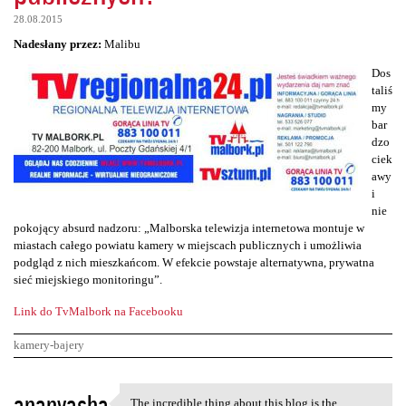
28.08.2015
Nadesłany przez:
Malibu
Dos
taliś
my
bar
dzo
ciek
awy
i
nie
pokojący absurd nadzoru: „Malborska telewizja internetowa montuje w
miastach całego powiatu kamery w miejscach publicznych i umożliwia
podgląd z nich mieszkańcom. W efekcie powstaje alternatywna, prywatna
sieć miejskiego monitoringu”.
Link do TvMalbork na Facebooku
kamery-bajery
K
ananyasha
The incredible thing about this blog is the