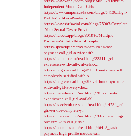
https://www.xaphyr.com/blogs/340992/Premium-
Independent-Model-Call-Girls...
https://www.campusacada.com/blogs/64136/High-
Profile-Call-Girl-Ready-for...
https://www.shtfsocial.com/blogs/75003/Complete
-Your-Sexual-Desire-Provi...
https://heroes.app/blogs/301986/Multiple-
Positions-With-Call-Girl-Comple...
https://speakupthreerivers.com/ideas/cash-
payment-call-girl-service-with...
https://uchatoo.com/read-blog/22311_gef-
experience-with-call-girl-relax-...
https://mug.vn/read-blog/89050_make-yourself-
completely-satisfied-with-b...
https://mug.vn/read-blog/89074_book-oyo-hotel-
with-call-girl-at-very-che...
https://matesbook.in/read-blog/20127_best-
experienced-call-girl-availabl...
https://travelwithme.social/read-blog/14734_call-
girl-service-complete-y...
https://poetzinc.com/read-blog/7667_receiving-
pleasure-with-call-girls-a...
https://meetupss.com/read-blog/46418_cash-
payment-high-profile-models-ca...