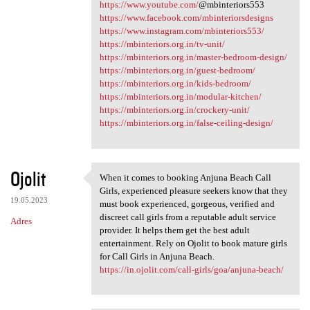
https://www.youtube.com/
@mbinteriors553
https://www.facebook.com/mbinteriorsdesigns
https://www.instagram.com/mbinteriors553/
https://mbinteriors.org.in/tv-unit/
https://mbinteriors.org.in/master-bedroom-design/
https://mbinteriors.org.in/guest-bedroom/
https://mbinteriors.org.in/kids-bedroom/
https://mbinteriors.org.in/modular-kitchen/
https://mbinteriors.org.in/crockery-unit/
https://mbinteriors.org.in/false-ceiling-design/
Ojolit
When it comes to booking Anjuna Beach Call
When it comes to booking
Girls, experienced pleasure seekers know that they
19.05.2023
must book experienced, gorgeous, verified and
discreet call girls from a reputable adult service
Adres
provider. It helps them get the best adult
entertainment. Rely on Ojolit to book mature girls
for Call Girls in Anjuna Beach.
https://in.ojolit.com/call-girls/goa/anjuna-beach/