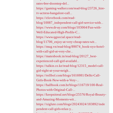
rates-free-doorstep-del...
https://gaming-walker.com/read-blog/23726_hire-
tv-actress-bangalore-call...
https://elovebook.com/read-
blog/10087_independent-call-girl-service-with...
https://www.dr-ay.com/blogs/103064/Fun-with-
Well-Educated-High-Profile-C...
https://www.qgsocial.space/read-
blog/11706_enjoy-at-very-cheap-rates-wit...
https://mug.vn/read-blog/89074_book-oyo-hotel-
with-call-girl-at-very-che...
https://matesbook.in/read-blog/20127_best-
experienced-call-girl-availabl...
https://talkin.co.ke/read-blog/12315_model-call-
girl-right-at-your-neigh...
https://rollbol.com/blogs/1616981/Delhi-Call-
Girls-Book-Now-with-a-Very-...
https://hallbook.com.br/blogs/116719/100-Real-
Photos-with-Original-Call-...
https://keepnitreal.net/blogs/25576/Royal-Beauty-
and-Amazing-Moments-wit...
https://xiglute.com/blogs/20243024/183892/inde
pendent-call-girls-relax-y...