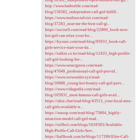
http://www.barberlife.com/read-
blog/156582_independent-call-girl-fulfill...
https://www.truthsocialviet.com/read-
blog/37283_near-me-the-best-call-gi...
https://socisell.com/read-blog/22800_book-now-
hot-girl-can-relax-your-bo...
https://kyourc.com/read-blog/95933_book-call-
girls-service-start-your-da...
https://talkin.co.ke/read-blog/12433_high-profile-
call-girl-looking-for-...
https://www.weactgreen.com/read-
blog/47049_professional-call-girl-provid...
https://www.wowonder.xyz/read-
blog/16988_young-hot-beauty-call-girl-prov...
https://www.vidagrafia.com/read-
blog/105931_most-famous-call-girls-avail...
https://ubiz.chat/read-blog/43513_your-local-area-
call-girls-available-n...
https://waoop.com/read-blog/75804_highly-
attraction-model-call-girl-read...
https://rollbol.com/blogs/1618583/Available-
High-Profile-Call-Girls-Serv...
https://hallbook.com.br/blogs/117290/Elite-Call-