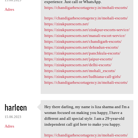
experience. Just call or WhatsApp.
https://chandigarhescortagency.in/mohali-escorts/
Adres
https://chandigarhescortagency.in/mohali-escorts/
https://zirakpurescorts.net/
https://zirakpurescorts.net/zirakpur-escorts-service/
https://zirakpurescorts.net/manali-escort-service/
https://zirakpurescorts.net/chandigarh-escorts/
https://zirakpurescorts.net/dehradun-escorts/
https://zirakpurescorts.net/panchkula-escorts/
https://zirakpurescorts.net/jaipur-escorts/
https://zirakpurescorts.net/delhi-escorts/
https://zirakpurescorts.net/mohali_escorts/
https://zirakpurescorts.net/ludhiana-call-girls/
https://chandigarhescortagency.in/mohali-escorts/
harleen
Hey there darling, my name is liza sharma and I'm a
Hey there darling, my name is
woman focused on making you happy, I have a
15.06.2023
different and all special style. I am a 29-year-old
independent call girl here to make you happy.
Adres
https://chandigarhescortagency.in/mohali-escorts/