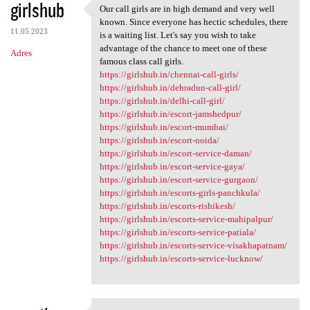
girlshub
Our call girls are in high demand and very well
Our call girls are in high
known. Since everyone has hectic schedules, there
11.05.2023
is a waiting list. Let's say you wish to take
advantage of the chance to meet one of these
Adres
famous class call girls.
https://girlshub.in/chennai-call-girls/
https://girlshub.in/dehradun-call-girl/
https://girlshub.in/delhi-call-girl/
https://girlshub.in/escort-jamshedpur/
https://girlshub.in/escort-mumbai/
https://girlshub.in/escort-noida/
https://girlshub.in/escort-service-daman/
https://girlshub.in/escort-service-gaya/
https://girlshub.in/escort-service-gurgaon/
https://girlshub.in/escorts-girls-panchkula/
https://girlshub.in/escorts-rishikesh/
https://girlshub.in/escorts-service-mahipalpur/
https://girlshub.in/escorts-service-patiala/
https://girlshub.in/escorts-service-visakhapatnam/
https://girlshub.in/escorts-service-lucknow/