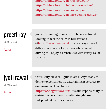
https://mbinteriors.org.in/kids-bedroom/
https://mbinteriors.org.in/modular-kitchen/
https://mbinteriors.org.in/crockery-unit/
https://mbinteriors.org.in/false-ceiling-design/
preeti roy
you are planning to meet your business friend or
you are planning to meet your
looking to feel the calm in hill stations
06.05.2023
of
https://www.preetipatel.in/
are always there for
different activities. Get a blowjob in car while
Adres
driving to . Enjoy a French kiss with Busty Delhi
Escorts .
jyoti rawat
Our luxury class call girls in are always ready to
Our luxury class call girls
deliver excellent erotic entertainment services to
08.05.2023
our business class clients.
https://www.jyotirawat.in/
It is our responsibility to
Adres
satisfy the customers by delivering the true
independent escorts services.