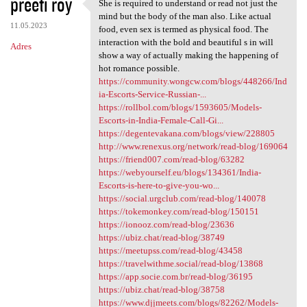
preeti roy
She is required to understand or read not just the
She is required to understand
mind but the body of the man also. Like actual
11.05.2023
food, even sex is termed as physical food. The
interaction with the bold and beautiful s in will
Adres
show a way of actually making the happening of
hot romance possible.
https://community.wongcw.com/blogs/448266/Ind
ia-Escorts-Service-Russian-...
https://rollbol.com/blogs/1593605/Models-
Escorts-in-India-Female-Call-Gi...
https://degentevakana.com/blogs/view/228805
http://www.renexus.org/network/read-blog/169064
https://friend007.com/read-blog/63282
https://webyourself.eu/blogs/134361/India-
Escorts-is-here-to-give-you-wo...
https://social.urgclub.com/read-blog/140078
https://tokemonkey.com/read-blog/150151
https://ionooz.com/read-blog/23636
https://ubiz.chat/read-blog/38749
https://meetupss.com/read-blog/43458
https://travelwithme.social/read-blog/13868
https://app.socie.com.br/read-blog/36195
https://ubiz.chat/read-blog/38758
https://www.djjmeets.com/blogs/82262/Models-