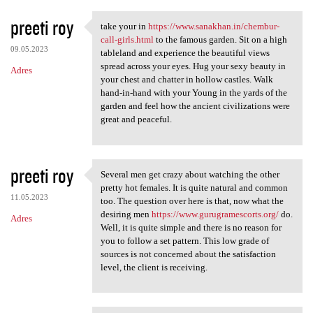
preeti roy
take your in
https://www.sanakhan.in/chembur-
take your in https://www
call-girls.html
to the famous garden. Sit on a high
09.05.2023
tableland and experience the beautiful views
spread across your eyes. Hug your sexy beauty in
Adres
your chest and chatter in hollow castles. Walk
hand-in-hand with your Young in the yards of the
garden and feel how the ancient civilizations were
great and peaceful.
preeti roy
Several men get crazy about watching the other
Several men get crazy about
pretty hot females. It is quite natural and common
11.05.2023
too. The question over here is that, now what the
desiring men
https://www.gurugramescorts.org/
do.
Adres
Well, it is quite simple and there is no reason for
you to follow a set pattern. This low grade of
sources is not concerned about the satisfaction
level, the client is receiving.