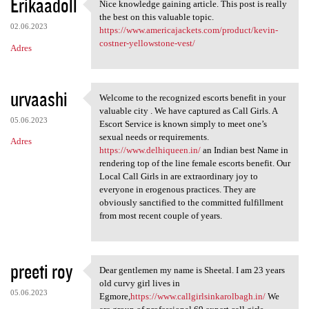
Erikaadoll
Nice knowledge gaining article. This post is really
Nice knowledge gaining
the best on this valuable topic.
02.06.2023
https://www.americajackets.com/product/kevin-
costner-yellowstone-vest/
Adres
urvaashi
Welcome to the recognized escorts benefit in your
Welcome to the recognized
valuable city . We have captured as Call Girls. A
05.06.2023
Escort Service is known simply to meet one’s
sexual needs or requirements.
Adres
https://www.delhiqueen.in/
an Indian best Name in
rendering top of the line female escorts benefit. Our
Local Call Girls in are extraordinary joy to
everyone in erogenous practices. They are
obviously sanctified to the committed fulfillment
from most recent couple of years.
preeti roy
Dear gentlemen my name is Sheetal. I am 23 years
Dear gentlemen my name is
old curvy girl lives in
05.06.2023
Egmore,
https://www.callgirlsinkarolbagh.in/
We