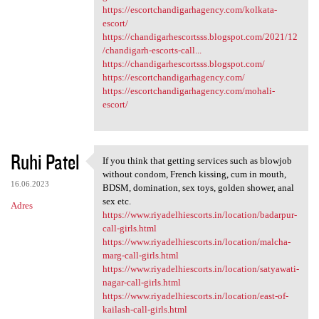
https://escortchandigarhagency.com/kolkata-
escort/
https://chandigarhescortsss.blogspot.com/2021/12
/chandigarh-escorts-call...
https://chandigarhescortsss.blogspot.com/
https://escortchandigarhagency.com/
https://escortchandigarhagency.com/mohali-
escort/
Ruhi Patel
If you think that getting services such as blowjob
If you think that getting
without condom, French kissing, cum in mouth,
16.06.2023
BDSM, domination, sex toys, golden shower, anal
sex etc.
Adres
https://www.riyadelhiescorts.in/location/badarpur-
call-girls.html
https://www.riyadelhiescorts.in/location/malcha-
marg-call-girls.html
https://www.riyadelhiescorts.in/location/satyawati-
nagar-call-girls.html
https://www.riyadelhiescorts.in/location/east-of-
kailash-call-girls.html