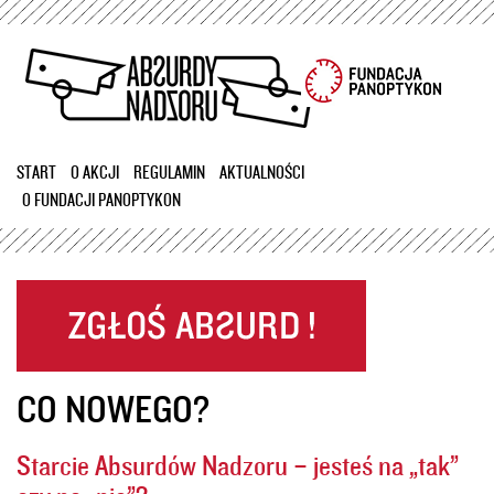
Przejdź
do
treści
START
O AKCJI
REGULAMIN
AKTUALNOŚCI
O FUNDACJI PANOPTYKON
CO NOWEGO?
Starcie Absurdów Nadzoru – jesteś na „tak”