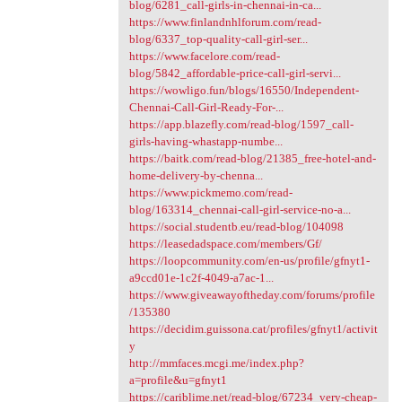
blog/6281_call-girls-in-chennai-in-ca...
https://www.finlandnhlforum.com/read-
blog/6337_top-quality-call-girl-ser...
https://www.facelore.com/read-
blog/5842_affordable-price-call-girl-servi...
https://wowligo.fun/blogs/16550/Independent-
Chennai-Call-Girl-Ready-For-...
https://app.blazefly.com/read-blog/1597_call-
girls-having-whastapp-numbe...
https://baitk.com/read-blog/21385_free-hotel-and-
home-delivery-by-chenna...
https://www.pickmemo.com/read-
blog/163314_chennai-call-girl-service-no-a...
https://social.studentb.eu/read-blog/104098
https://leasedadspace.com/members/Gf/
https://loopcommunity.com/en-us/profile/gfnyt1-
a9ccd01e-1c2f-4049-a7ac-1...
https://www.giveawayoftheday.com/forums/profile
/135380
https://decidim.guissona.cat/profiles/gfnyt1/activit
y
http://mmfaces.mcgi.me/index.php?
a=profile&u=gfnyt1
https://cariblime.net/read-blog/67234_very-cheap-