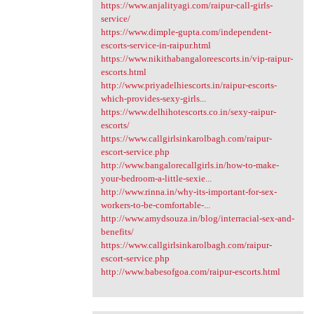
https://www.anjalityagi.com/raipur-call-girls-
service/
https://www.dimple-gupta.com/independent-
escorts-service-in-raipur.html
https://www.nikithabangaloreescorts.in/vip-raipur-
escorts.html
http://www.priyadelhiescorts.in/raipur-escorts-
which-provides-sexy-girls...
https://www.delhihotescorts.co.in/sexy-raipur-
escorts/
https://www.callgirlsinkarolbagh.com/raipur-
escort-service.php
http://www.bangalorecallgirls.in/how-to-make-
your-bedroom-a-little-sexie...
http://www.rinna.in/why-its-important-for-sex-
workers-to-be-comfortable-...
http://www.amydsouza.in/blog/interracial-sex-and-
benefits/
https://www.callgirlsinkarolbagh.com/raipur-
escort-service.php
http://www.babesofgoa.com/raipur-escorts.html