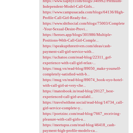
https://www.xaphyr.com/blogs/340992/Premium-
Independent-Model-Call-Girls...
https://www.campusacada.com/blogs/64136/High-
Profile-Call-Girl-Ready-for...
https://www.shtfsocial.com/blogs/75003/Complete
-Your-Sexual-Desire-Provi...
https://heroes.app/blogs/301986/Multiple-
Positions-With-Call-Girl-Comple...
https://speakupthreerivers.com/ideas/cash-
payment-call-girl-service-with...
https://uchatoo.com/read-blog/22311_gef-
experience-with-call-girl-relax-...
https://mug.vn/read-blog/89050_make-yourself-
completely-satisfied-with-b...
https://mug.vn/read-blog/89074_book-oyo-hotel-
with-call-girl-at-very-che...
https://matesbook.in/read-blog/20127_best-
experienced-call-girl-availabl...
https://travelwithme.social/read-blog/14734_call-
girl-service-complete-y...
https://poetzinc.com/read-blog/7667_receiving-
pleasure-with-call-girls-a...
https://meetupss.com/read-blog/46418_cash-
payment-high-profile-models-ca...