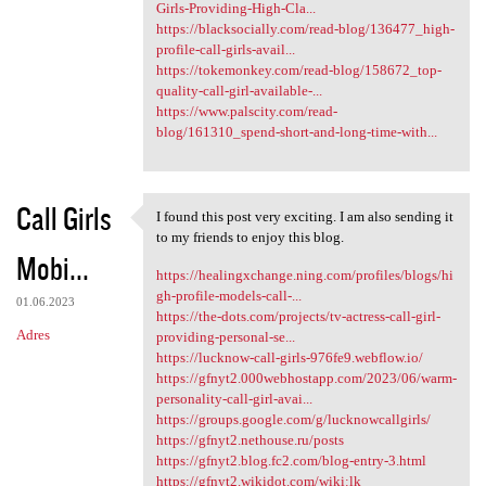
Girls-Providing-High-Cla...
https://blacksocially.com/read-blog/136477_high-
profile-call-girls-avail...
https://tokemonkey.com/read-blog/158672_top-
quality-call-girl-available-...
https://www.palscity.com/read-
blog/161310_spend-short-and-long-time-with...
Call Girls
I found this post very exciting. I am also sending it
I found this post very
to my friends to enjoy this blog.
Mobi...
https://healingxchange.ning.com/profiles/blogs/hi
gh-profile-models-call-...
01.06.2023
https://the-dots.com/projects/tv-actress-call-girl-
Adres
providing-personal-se...
https://lucknow-call-girls-976fe9.webflow.io/
https://gfnyt2.000webhostapp.com/2023/06/warm-
personality-call-girl-avai...
https://groups.google.com/g/lucknowcallgirls/
https://gfnyt2.nethouse.ru/posts
https://gfnyt2.blog.fc2.com/blog-entry-3.html
https://gfnyt2.wikidot.com/wiki:lk