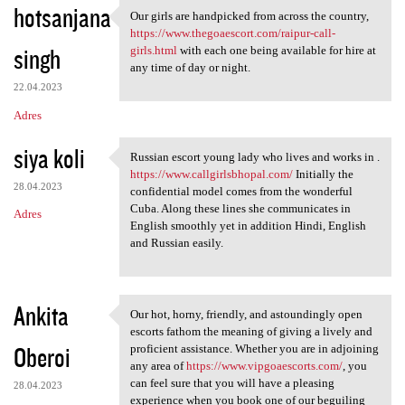
hotsanjana
Our girls are handpicked from across the country,
Our girls are handpicked from
https://www.thegoaescort.com/raipur-call-
singh
girls.html
with each one being available for hire at
any time of day or night.
22.04.2023
Adres
siya koli
Russian escort young lady who lives and works in .
Russian escort young lady who
https://www.callgirlsbhopal.com/
Initially the
28.04.2023
confidential model comes from the wonderful
Cuba. Along these lines she communicates in
Adres
English smoothly yet in addition Hindi, English
and Russian easily.
Ankita
Our hot, horny, friendly, and astoundingly open
Our hot, horny, friendly, and
escorts fathom the meaning of giving a lively and
Oberoi
proficient assistance. Whether you are in adjoining
any area of
https://www.vipgoaescorts.com/
, you
can feel sure that you will have a pleasing
28.04.2023
experience when you book one of our beguiling