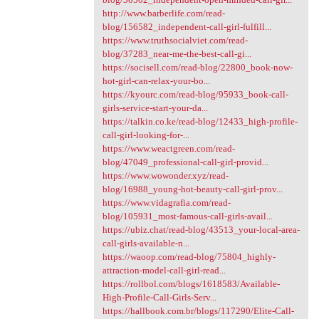
http://www.barberlife.com/read-
blog/156582_independent-call-girl-fulfill...
https://www.truthsocialviet.com/read-
blog/37283_near-me-the-best-call-gi...
https://socisell.com/read-blog/22800_book-now-
hot-girl-can-relax-your-bo...
https://kyourc.com/read-blog/95933_book-call-
girls-service-start-your-da...
https://talkin.co.ke/read-blog/12433_high-profile-
call-girl-looking-for-...
https://www.weactgreen.com/read-
blog/47049_professional-call-girl-provid...
https://www.wowonder.xyz/read-
blog/16988_young-hot-beauty-call-girl-prov...
https://www.vidagrafia.com/read-
blog/105931_most-famous-call-girls-avail...
https://ubiz.chat/read-blog/43513_your-local-area-
call-girls-available-n...
https://waoop.com/read-blog/75804_highly-
attraction-model-call-girl-read...
https://rollbol.com/blogs/1618583/Available-
High-Profile-Call-Girls-Serv...
https://hallbook.com.br/blogs/117290/Elite-Call-