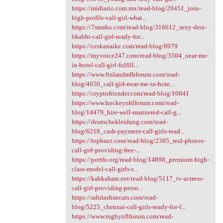
https://midiario.com.mx/read-blog/29451_join-
high-profile-call-girl-what...
https://7smabu.com/read-blog/316612_sexy-desi-
bhabhi-call-girl-ready-for...
https://ceskanaike.com/read-blog/6979
https://myvoice247.com/read-blog/3504_near-me-
in-hotel-call-girl-fulfill...
https://www.finlandmlbforum.com/read-
blog/4050_call-girl-near-me-in-hote...
https://cryptofriender.com/read-blog/10041
https://www.hockeynhlforum.com/read-
blog/14479_hire-well-mannered-call-g...
https://deutschekleidung.com/read-
blog/6218_cash-payment-call-girls-read...
https://topbazz.com/read-blog/2385_real-photos-
call-girl-providing-free-...
https://portfo.org/read-blog/14898_premium-high-
class-model-call-girls-r...
https://kahkaham.net/read-blog/5117_tv-actress-
call-girl-providing-perso...
https://adidasfrancais.com/read-
blog/5225_chennai-call-girls-ready-for-f...
https://www.rugbynflforum.com/read-