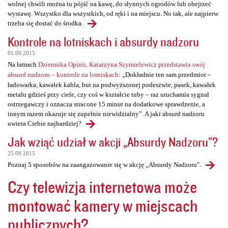
wolnej chwili można tu pójść na kawę, do słynnych ogrodów lub obejrzeć
wystawę. Wszystko dla wszystkich, od ręki i na miejscu. No tak, ale najpierw
trzeba się dostać do środka.
Kontrole na lotniskach i absurdy nadzoru
01.09.2015
Na łamach
Dziennika Opinii, Katarzyna Szymielewicz przedstawia swój
absurd nadzoru – kontrole na lotniskach
: „Dokładnie ten sam przedmiot –
ładowarka, kawałek kabla, but na podwyższonej podeszwie, pasek, kawałek
metalu gdzieś przy ciele, czy coś w kształcie tuby – raz uruchamia sygnał
ostrzegawczy i oznacza stracone 15 minut na dodatkowe sprawdzenie, a
innym razem okazuje się zupełnie niewidzialny”. A jaki absurd nadzoru
uwiera Ciebie najbardziej?
Jak wziąć udział w akcji „Absurdy Nadzoru"?
25.08.2015
Poznaj 5 sposobów na zaangażowanie się w akcję „Absurdy Nadzoru".
Czy telewizja internetowa może
montować kamery w miejscach
publicznych?