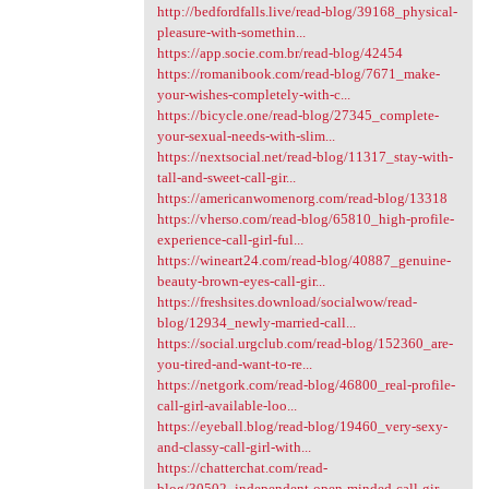
http://bedfordfalls.live/read-blog/39168_physical-
pleasure-with-somethin...
https://app.socie.com.br/read-blog/42454
https://romanibook.com/read-blog/7671_make-
your-wishes-completely-with-c...
https://bicycle.one/read-blog/27345_complete-
your-sexual-needs-with-slim...
https://nextsocial.net/read-blog/11317_stay-with-
tall-and-sweet-call-gir...
https://americanwomenorg.com/read-blog/13318
https://vherso.com/read-blog/65810_high-profile-
experience-call-girl-ful...
https://wineart24.com/read-blog/40887_genuine-
beauty-brown-eyes-call-gir...
https://freshsites.download/socialwow/read-
blog/12934_newly-married-call...
https://social.urgclub.com/read-blog/152360_are-
you-tired-and-want-to-re...
https://netgork.com/read-blog/46800_real-profile-
call-girl-available-loo...
https://eyeball.blog/read-blog/19460_very-sexy-
and-classy-call-girl-with...
https://chatterchat.com/read-
blog/30502_independent-open-minded-call-gir...