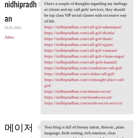
nidhipradh
I have a couple of thoughts regarding my darlings
I have a couple of thoughts
or clients and my call girls' services; they should
an
be top class VIP social classes with excessive way
of life.
https://nidhipradhan.com/call-girl-saharanpur/
25.05.2023
https://nidhipradhan.com/call-girl-shimla/
Adres
https://nidhipradhan.com/call-girl-thane/
https://nidhipradhan.com/call-girl-ujjain/
https://nidhipradhan.com/call-girl-varanasi/
https://nidhipradhan.com/call-girl-viman-nagar/
https://nidhipradhan.com/call-girls-kasauli/
https://nidhipradhan.com/coimbatore-call-girl/
https://nidhipradhan.com/colaba-call-girl/
https://nidhipradhan.com/connaught-place-call-
girl/
https://nidhipradhan.com/daman-escort/
https://nidhipradhan.com/dwarka-escort/
https://nidhipradhan.com/erode-escort-service/
메이저
Your blog is full of literary talent, rhetoric, plain
Your blog is full of literary
language, fresh writing, rich emotion, clear