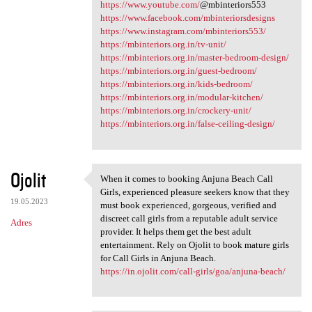
https://www.youtube.com/
@mbinteriors553
https://www.facebook.com/mbinteriorsdesigns
https://www.instagram.com/mbinteriors553/
https://mbinteriors.org.in/tv-unit/
https://mbinteriors.org.in/master-bedroom-design/
https://mbinteriors.org.in/guest-bedroom/
https://mbinteriors.org.in/kids-bedroom/
https://mbinteriors.org.in/modular-kitchen/
https://mbinteriors.org.in/crockery-unit/
https://mbinteriors.org.in/false-ceiling-design/
Ojolit
When it comes to booking Anjuna Beach Call
When it comes to booking
Girls, experienced pleasure seekers know that they
19.05.2023
must book experienced, gorgeous, verified and
discreet call girls from a reputable adult service
Adres
provider. It helps them get the best adult
entertainment. Rely on Ojolit to book mature girls
for Call Girls in Anjuna Beach.
https://in.ojolit.com/call-girls/goa/anjuna-beach/