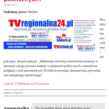
28.08.2015
Nadesłany przez:
Malibu
Dos
taliś
my
bar
dzo
ciek
awy
i
nie
pokojący absurd nadzoru: „Malborska telewizja internetowa montuje w
miastach całego powiatu kamery w miejscach publicznych i umożliwia
podgląd z nich mieszkańcom. W efekcie powstaje alternatywna, prywatna
sieć miejskiego monitoringu”.
Link do TvMalbork na Facebooku
kamery-bajery
K
ananyasha
The incredible thing about this blog is the