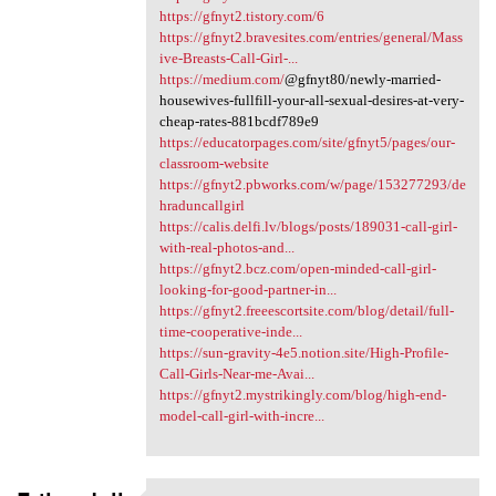
https://gfnyt2.tistory.com/6
https://gfnyt2.bravesites.com/entries/general/Mass
ive-Breasts-Call-Girl-...
https://medium.com/
@gfnyt80/newly-married-
housewives-fullfill-your-all-sexual-desires-at-very-
cheap-rates-881bcdf789e9
https://educatorpages.com/site/gfnyt5/pages/our-
classroom-website
https://gfnyt2.pbworks.com/w/page/153277293/de
hraduncallgirl
https://calis.delfi.lv/blogs/posts/189031-call-girl-
with-real-photos-and...
https://gfnyt2.bcz.com/open-minded-call-girl-
looking-for-good-partner-in...
https://gfnyt2.freeescortsite.com/blog/detail/full-
time-cooperative-inde...
https://sun-gravity-4e5.notion.site/High-Profile-
Call-Girls-Near-me-Avai...
https://gfnyt2.mystrikingly.com/blog/high-end-
model-call-girl-with-incre...