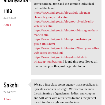
The incredible thing about
o
conversational tone and the genuine individual
rma
m
behind the brand.
https://www.pinkgoa.in/blog/adult-telegram-
e
channels-groups-links.html
22.04.2023
n
https://www.pinkgoa.in/blog/top-10-adult-ullu-
Adres
web-series.html
t
https://www.pinkgoa.in/blog/top-5-instagram-hot-
a
models.html
https://www.pinkgoa.in/blog/porn-whatsapp-
r
group-links.html
z
https://www.pinkgoa.in/blog/top-20-sexy-hot-ullu-
web-series-actress.html
e
https://www.pinkgoa.in/blog/desi-bhabhi-
whatsapp-number.html
I found this post I loved all
that in this post this post is gainful for me.
Sakshi
We are a first-class escort agency that specializes in
We are a first-class escort
upscale escorts in Chicago. We cater to the most
22.04.2023
discriminating of gentlemen, ladies, and couples
and will work with our clients to book the perfect
Adres
match for their night out on the town.