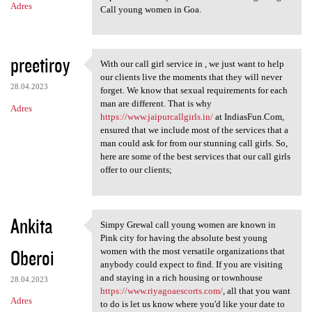
Adres
Call young women in Goa.
preetiroy
With our call girl service in , we just want to help
With our call girl service in
our clients live the moments that they will never
28.04.2023
forget. We know that sexual requirements for each
man are different. That is why
Adres
https://www.jaipurcallgirls.in/
at IndiasFun.Com,
ensured that we include most of the services that a
man could ask for from our stunning call girls. So,
here are some of the best services that our call girls
offer to our clients;
Ankita
Simpy Grewal call young women are known in
Simpy Grewal call young women
Pink city for having the absolute best young
Oberoi
women with the most versatile organizations that
anybody could expect to find. If you are visiting
and staying in a rich housing or townhouse
28.04.2023
https://www.riyagoaescorts.com/
, all that you want
Adres
to do is let us know where you'd like your date to