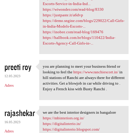
Escorts-Service-in-India-Ind...
https://wiwonder.com/read-blog/8330
https://justpaste.it/a6dvp
https://demo.sngine.com/blogs/229022/Call-Girls-
in-India-Models-Escorts-...
https://inobee.com/read-blog/169476
https://hallbook.com.br/blogs/110422/India-
Escorts-Agency-Call-Girls-in-...
preeti roy
you are planning to meet your business friend or
you are planning to meet your
looking to feel the
https://www.ranchiescort.in/
in
12.05.2023
hill stations of Ranchi are always there for different
activities. Get a blowjob in car while driving to .
Adres
Enjoy a French kiss with Busty Ranchi .
rajashekar
we are the best interior designers in bangalore
we are the best interior
https://mbinteriors.org.in/
16.05.2023
https://digitalinterio.in/
https://digitalinterio.blogspot.com/
Adres