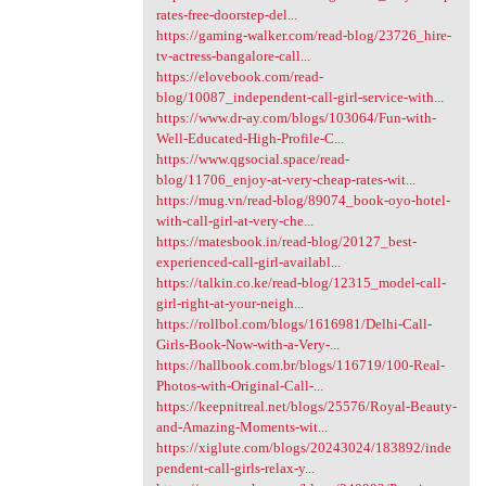
rates-free-doorstep-del...
https://gaming-walker.com/read-blog/23726_hire-
tv-actress-bangalore-call...
https://elovebook.com/read-
blog/10087_independent-call-girl-service-with...
https://www.dr-ay.com/blogs/103064/Fun-with-
Well-Educated-High-Profile-C...
https://www.qgsocial.space/read-
blog/11706_enjoy-at-very-cheap-rates-wit...
https://mug.vn/read-blog/89074_book-oyo-hotel-
with-call-girl-at-very-che...
https://matesbook.in/read-blog/20127_best-
experienced-call-girl-availabl...
https://talkin.co.ke/read-blog/12315_model-call-
girl-right-at-your-neigh...
https://rollbol.com/blogs/1616981/Delhi-Call-
Girls-Book-Now-with-a-Very-...
https://hallbook.com.br/blogs/116719/100-Real-
Photos-with-Original-Call-...
https://keepnitreal.net/blogs/25576/Royal-Beauty-
and-Amazing-Moments-wit...
https://xiglute.com/blogs/20243024/183892/inde
pendent-call-girls-relax-y...