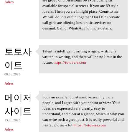
are group of professional 69 expert call girls
Adres
available for special services. If you are 69 style
lover's. Then you are in right place. Come to me.
We will do lots of fun together. Our Delhi private
call girls are offering best erotic services on
demand. Call or WhatsApp for more details.
토토사
Talent is intelligent, writing is agile, writing is
Talent is intelligent,
written in writing, and there will be no limit in the
이트
future.
https://totovera.com
08.06.2023
Adres
메이저
Such an excellent post must be seen by more
Such an excellent post must
people, and I agree with your point of view. Your
사이트
ideas are expressed very clearly, easy to
understand, and clear at a glance, which is why you
can write such a great post. It is really powerful and
13.06.2023
has taught me a lot.
https://totovera.com
Adres