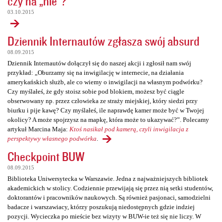
czy na „nie”?
03.10.2015
Dziennik Internautów zgłasza swój absurd
08.09.2015
Dziennik Internautów dołączył się do naszej akcji i zgłosił nam swój
przykład: „Oburzamy się na inwigilację w internecie, na działania
amerykańskich służb, ale co wiemy o inwigilacji na własnym podwórku?
Czy myślałeś, że gdy stoisz sobie pod blokiem, możesz być ciągle
obserwowany np. przez człowieka ze straży miejskiej, który siedzi przy
biurku i pije kawę? Czy myślałeś, ile naprawdę kamer może być w Twojej
okolicy? A może spojrzysz na mapkę, która może to ukazywać?”. Polecamy
artykuł Marcina Maja:
Ktoś nasikał pod kamerą, czyli inwigilacja z
perspektywy własnego podwórka
.
Checkpoint BUW
08.09.2015
Biblioteka Uniwersytecka w Warszawie. Jedna z najważniejszych bibliotek
akademickich w stolicy. Codziennie przewijają się przez nią setki studentów,
doktorantów i pracowników naukowych. Są również pasjonaci, samodzielni
badacze i warszawiacy, którzy poszukują niedostępnych gdzie indziej
pozycji. Wycieczka po mieście bez wizyty w BUW-ie też się nie liczy. W