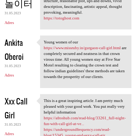
놀이터
structure, reasonable plot, ups and downs, vivid
description, fascinating, artistic appeal, thought
provoking, meaningful.
31.05.2023
https://totoghost.com
Adres
Ankita
Young women of our
Young women of our https:/
https://www.missruby.in/gurgaon-call-girl.html
are
Oberoi
completely secured and neatness in that crown
virous time. All young women stay at Five Star
Motel resulting to clearing the crown test and
31.05.2023
follow indian guidelines' these methods are taken
Adres
towards the prosperity of our clients.
Xxx Call
This is a great inspiring article. I am pretty much
This is a great inspiring
pleased with your good work. You put really very
Girl
helpful information
https://afroshub.com/read-blog/33261_full-night-
fun-with-call-girl-at-ve...
31.05.2023
https://undergroundfrequency.com/read-
Adres
blog/15345_young-and-sexy-call-gir...