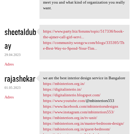
meet you and what kind of organization you really
want.
sheetaldub
https://www.party.biz/forums/topic/517336/book-
https://www.party.biz/forums
the-ajmer-call-girl-servi...
ay
https://community.wongcw.com/blogs/335395/Th
e-Best-Way-to-Spend-Your-Tim...
29.04.2023
Adres
rajashekar
we are the best interior design service in Bangalore
we are the best interior
https://mbinteriors.org.in/
01.05.2023
https://digitalinterio.in/
https://digitalinterio.blogspot.com/
Adres
https://www.youtube.com/
@mbinteriors553
https://www.facebook.com/mbinteriorsdesigns
https://www.instagram.com/mbinteriors553/
https://mbinteriors.org.in/tv-unit/
https://mbinteriors.org.in/master-bedroom-design/
https://mbinteriors.org.in/guest-bedroom/