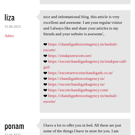
liza
nice and informational blog. this article is very
nice and informational blog.
excellent and awesome. I am your regular visitor
15.06.2023
and I always like and share your articles to my
friends and your website is awesome',.
Adres
❤️
https://chandigarhescortagency.in/mohali-
escorts/
❤️
https://zirakpurescorts.net/
❤️
https://escortchandigarhagency.in/zirakpur-call-
girl/
❤️
https://escortserviceinchandigarh.co.in/
❤️
https://chandigarhescortagency.in/
❤️
https://escortchandigarhagency.in/
❤️
https://escortchandigarhagency.com/
❤️
https://chandigarhescortagency.in/mohali-
escorts/
ponam
I have a lot to offer you in bed. All these are just
I have a lot to offer you in
some of the things I have in store for you. I am
15.06.2023