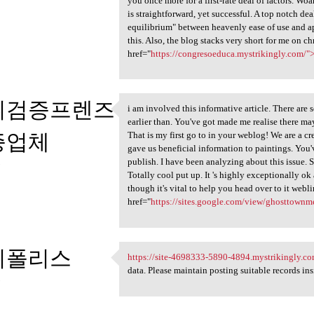
you once more for a first-rate deal of factors. Woa
is straightforward, yet successful. A top notch deal 
equilibrium" between heavenly ease of use and ap
this. Also, the blog stacks very short for me on
href="
https://congresoeduca.mystrikingly.com/"
튀검증프렌즈
i am involved this informative article. There ar
i am involved this
earlier than. You've got made me realise there ma
증업체
That is my first go to in your weblog! We are a c
gave us beneficial information to paintings. You
publish. I have been analyzing about this issue. 
3
Totally cool put up. It 's highly exceptionally o
though it's vital to help you head over to it webl
href="
https://sites.google.com/view/ghosttown
튀폴리스
https://site-4698333-5890-4894.mystrikingly.co
https://site-4698333-5890
data. Please maintain posting suitable records insi
3