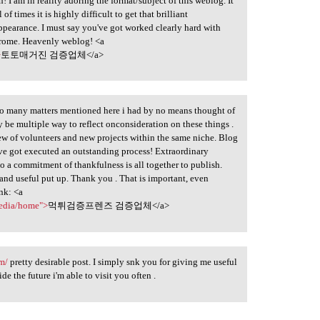
h! I am in reality adoring the format/subject of this weblog. It
of times it is highly difficult to get that brilliant
pearance. I must say you've got worked clearly hard with
 chrome. Heavenly weblog! <a
>
토토매거진 검증업체</a>
e so many matters mentioned here i had by no means thought of
y be multiple way to reflect onconsideration on these things .
rew of volunteers and new projects within the same niche. Blog
've got executed an outstanding process! Extraordinary
So a commitment of thankfulness is all together to publish.
k and useful put up. Thank you . That is important, even
ink: <a
media/home">
먹튀검증프렌즈 검증업체</a>
m/
pretty desirable post. I simply snk you for giving me useful
de the future i'm able to visit you often .