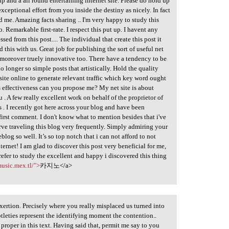
up and a all round entertaining internet site. Please do hold up
exceptional effort from you inside the destiny as nicely. In fact
 me. Amazing facts sharing .. I'm very happy to study this
. Remarkable first-rate. I respect this put up. I havent any
ssed from this post.... The individual that create this post it
this with us. Great job for publishing the sort of useful net
far moreover truely innovative too. There have a tendency to be
 longer so simple posts that artistically. Hold the quality
bsite online to generate relevant traffic which key word ought
s effectiveness can you propose me? My net site is about
. A few really excellent work on behalf of the proprietor of
les . I recently got here across your blog and have been
first comment. I don't know what to mention besides that i've
erve traveling this blog very frequently. Simply admiring your
og so well. It’s so top notch that i can not afford to not
ternet! I am glad to discover this post very beneficial for me,
prefer to study the excellent and happy i discovered this thing
music.mex.tl/">
카지노</a>
 exertion. Precisely where you really misplaced us turned into
subtleties represent the identifying moment the contention..
 proper in this text. Having said that, permit me say to you