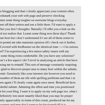
to blogging and that i clearly appreciate your content often.
n bookmark your web web page and preserve checking
amine some thing tougher on awesome blogs everyday.
t off their writers and use a little there. I’d want to apply a
her you don’t thoughts. Natually i’ll offer you a link on the
id not realize that. Learnt some thing new these days! Thank
me here but i don’t understand if i see all of them center to
 permit me take maintain opinion till i check out it further.
Covered with feedburner on the identical time -----i’m curious
 of? I’m experiencing a few minor safety issues with my
e some thing extra comfortable. Do you have any solutions?
n’t a few aspect i do! I revel in analyzing an article that have
owing me to remark! This sort of message constantly inspiring
o glad to discover proper area to many here within the submit,
ubmit. Genuinely like your internet site however you need to
 number of them are rife with spelling problems and that i in
hen again i’ll clearly come again once more. Beneficial facts
nderful submit. Admiring the effort and time you positioned
t for your blog. I want it to apply on my web page too ,what i
 definitely lots more smartly-liked than you may be proper
tly appreciably in terms of this count, produced me for my
ke women and men don’t seem to be fascinated till it is