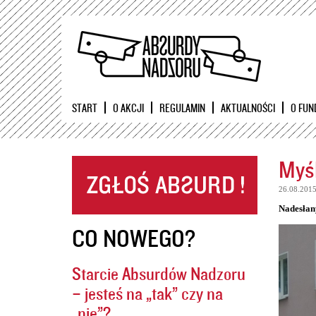
START
O AKCJI
REGULAMIN
AKTUALNOŚCI
O FUN
Myśl
26.08.201
Nadesłan
CO NOWEGO?
Starcie Absurdów Nadzoru
– jesteś na „tak” czy na
„nie”?