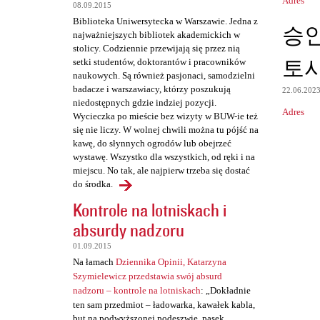
Adres
08.09.2015
t
Biblioteka Uniwersytecka w Warszawie. Jedna z
승
a
najważniejszych bibliotek akademickich w
stolicy. Codziennie przewijają się przez nią
r
토
setki studentów, doktorantów i pracowników
z
naukowych. Są również pasjonaci, samodzielni
badacze i warszawiacy, którzy poszukują
e
22.06.202
niedostępnych gdzie indziej pozycji.
Adres
Wycieczka po mieście bez wizyty w BUW-ie też
się nie liczy. W wolnej chwili można tu pójść na
kawę, do słynnych ogrodów lub obejrzeć
wystawę. Wszystko dla wszystkich, od ręki i na
miejscu. No tak, ale najpierw trzeba się dostać
do środka.
Kontrole na lotniskach i
absurdy nadzoru
01.09.2015
Na łamach
Dziennika Opinii, Katarzyna
Szymielewicz przedstawia swój absurd
nadzoru – kontrole na lotniskach
: „Dokładnie
ten sam przedmiot – ładowarka, kawałek kabla,
but na podwyższonej podeszwie, pasek,