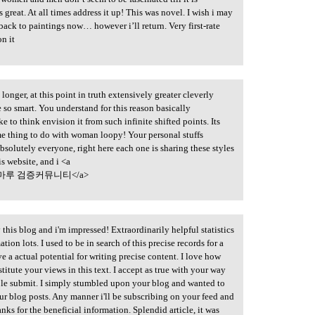
 great. At all times address it up! This was novel. I wish i may
ack to paintings now… however i’ll return. Very first-rate
on it
onger, at this point in truth extensively greater cleverly
e so smart. You understand for this reason basically
ke to think envision it from such infinite shifted points. Its
ome thing to do with woman loopy! Your personal stuffs
bsolutely everyone, right here each one is sharing these styles
his website, and i <a
마루 검증커뮤니티</a>
this blog and i'm impressed! Extraordinarily helpful statistics
ion lots. I used to be in search of this precise records for a
e a actual potential for writing precise content. I love how
tute your views in this text. I accept as true with your way
able submit. I simply stumbled upon your blog and wanted to
ur blog posts. Any manner i'll be subscribing on your feed and
ks for the beneficial information. Splendid article, it was