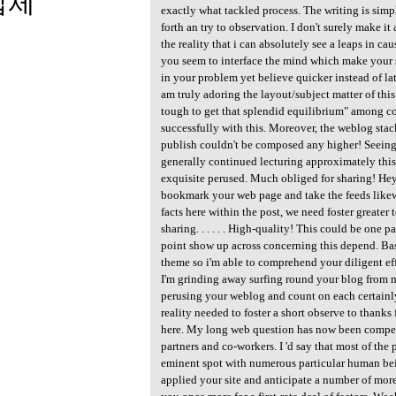
업체
exactly what tackled process. The writing is simpl
forth an try to observation. I don't surely make i
3
the reality that i can absolutely see a leaps in ca
you seem to interface the mind which make your s
in your problem yet believe quicker instead of lat
am truly adoring the layout/subject matter of this 
tough to get that splendid equilibrium" among c
successfully with this. Moreover, the weblog sta
publish couldn't be composed any higher! Seeing 
generally continued lecturing approximately this. 
exquisite perused. Much obliged for sharing! Hey 
bookmark your web page and take the feeds like
facts here within the post, we need foster greater 
sharing. . . . . . High-quality! This could be one
point show up across concerning this depend. Bas
theme so i'm able to comprehend your diligent effo
I'm grinding away surfing round your blog from 
perusing your weblog and count on each certainly
reality needed to foster a short observe to thanks
here. My long web question has now been compe
partners and co-workers. I 'd say that most of th
eminent spot with numerous particular human bei
applied your site and anticipate a number of more