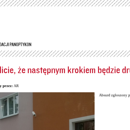
Przejdź
do
treści
DACJI PANOPTYKON
icie, że następnym krokiem będzie dr
5
y przez:
AR
Absurd zgłoszony p