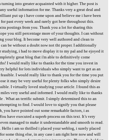
m turning into greater acquainted with it higher. The post is
 many useful information for me. Thanks very a great deal and
brilliant put up i have come upon and believe me i have been
 for past every week and rarely got here throughout this.
tra postings from you. Thank you a lot for sharing this
ope you still percentage more of your thoughts. I can without
ing your blog. It become very well authored and clean to
 can be without a doubt now not tht proper. I additionally
er studying, i had to move display it to my pal and he ejoyed it
ompletely great blog that i'm able to definitively come
s! I would really like to thanks for the time you invest in
ery helpful for lots individuals who simply want to get as an
feasible. I would really like to thank you for the time you put
ose it may be very useful for plenty folks who simply desire
ssible. I virtually loved studying your article. I found this as
s miles very useful and informed. I would really like to thanks
cle . What an terrific submit. I simply determined this to an
 attempting to find. I would love to signify you that please
h, you have pointed out some remarkable factors, i as
 You have executed a superb process on this text. It’s very
t even managed to make it understandable and smooth to read.
 Hello i am so thrilled i placed your weblog, i surely placed
or some thing else, in any case i am right here now and will