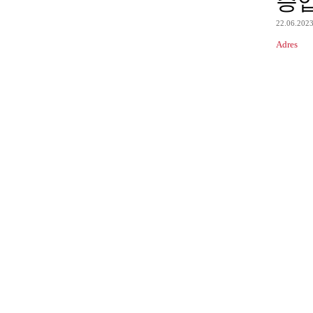
증
22.06.202
Adres