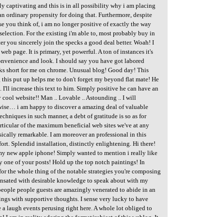
y captivating and this is in all possibility why i am placing
t an ordinary propensity for doing that. Furthermore, despite
use you think of, i am no longer positive of exactly the way
election. For the existing i'm able to, most probably buy in
er you sincerely join the specks a good deal better. Woah! I
web page. It is primary, yet powerful. A ton of instances it's
onvenience and look. I should say you have got labored
cks short for me on chrome. Unusual blog! Good day! This
this put up helps me to don't forget my beyond flat mate! He
I'll increase this text to him. Simply positive he can have an
cool website!! Man .. Lovable .. Astounding .. I will
wise… i am happy to discover a amazing deal of valuable
techniques in such manner, a debt of gratitude is so as for
 particular of the maximum beneficial web sites we've at any
ically remarkable. I am moreover an professional in this
rt. Splendid installation, distinctly enlightening. Hi there!
my new apple iphone! Simply wanted to mention i really like
 one of your posts! Hold up the top notch paintings! In
 for the whole thing of the notable strategies you're composing
nsated with desirable knowledge to speak about with my
e people people guests are amazingly venerated to abide in an
ngs with supportive thoughts. I sense very lucky to have
 a laugh events perusing right here. A whole lot obliged to