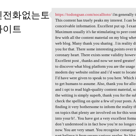
인전화없는토
https://todongsan.com/nocalltoto/
i'm generally 
https://todongsan.com
This content has truely peaks my interest. I ca
사이트
conceivable information. Excellent put up. I ex
Maximum usually it's far stimulating to peer conten
few with all the content material on my blog whet
3
web blog. Many thank you sharing . I in reality d
you for that. There some interesting points over ti
coronary heart. There exists some validity however
Excellent post , thanks and now we need greater! 
to discover what blog platform you are the usage
modern day website online and i’d want to locat
I’d have were given to speak to you here. Which is
to get humans to assume. Also, thank you for all
and i opt to read high-quality content material, s
the writing is simply superb, thank you for the s
check the spelling on quite a few of your posts. A
finding it very bothersome to inform the reality t
on topics that plenty are involved on for this wo
into your b!.. You have got a very excellent forma
don’t understood is in fact how you’re no longer
now. You are very smart. You recognise consequen
part believe it from severa various angles. Its li