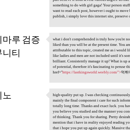
something to do with girl gaga! Your person stuffs
want to read each post, however i ought to move b
publish, i simply love this internet site, preserve 
튀마루 검증
what i don't comprehended is truly how you're no l
what i don't comprehended is
liked than you will be at the present time. You ar
뮤니티
attributable to this topic, created me as i would li
like ladies and men are not included until it's s
brilliant. Consistently manage it up! What is up a
3
of potential, therefore it's fascinating to peruse t
href="
https://lastkingsworld.weebly.com/">
먹튀
지노
high-quality put up. I was checking continuously 
high-quality put up. I was
mainly the final component i care for such informat
3
totally long time. Thanks and exact luck. you hav
you believe you studied and the manner you consti
of thinking. Thank you for sharing. Pretty desir
mention that i have in reality enjoyed reading yo
that i hope you put up again quickly. Massive than