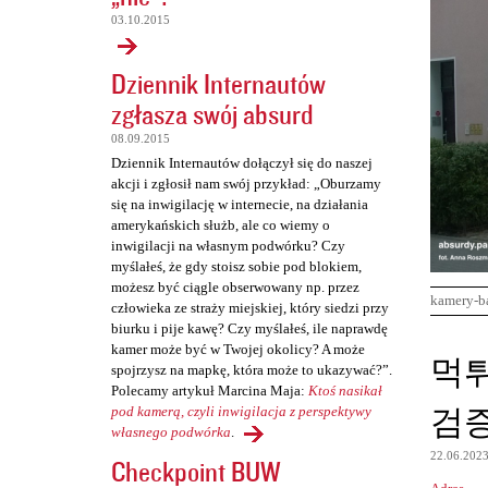
03.10.2015
Dziennik Internautów
zgłasza swój absurd
08.09.2015
Dziennik Internautów dołączył się do naszej
akcji i zgłosił nam swój przykład: „Oburzamy
się na inwigilację w internecie, na działania
amerykańskich służb, ale co wiemy o
inwigilacji na własnym podwórku? Czy
myślałeś, że gdy stoisz sobie pod blokiem,
możesz być ciągle obserwowany np. przez
kamery-b
człowieka ze straży miejskiej, który siedzi przy
biurku i pije kawę? Czy myślałeś, ile naprawdę
kamer może być w Twojej okolicy? A może
K
먹
spojrzysz na mapkę, która może to ukazywać?”.
o
Polecamy artykuł Marcina Maja:
Ktoś nasikał
검
m
pod kamerą, czyli inwigilacja z perspektywy
własnego podwórka
.
e
22.06.202
Checkpoint BUW
n