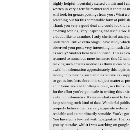
highly helpful! I certainly started on this and i a
written in very a terrific manner and it contains
will look for greater postings from you . What a 
searching out for this comparable form of publish
Thank you very a good deal and could look for ex
amazing weblog. Very inspiring and useful too. H
a doubt like to examine. I truly cherished analyz
undertand. Unlike extra blogs i have study which
observed your posts very interesting. In truth aft
as nicely! Another beneficial publish. This is a c
returned to numerous more instances this 12 month
making such articles motive as i think it can be v
awful lot information approximately this topic as 
money into making such articles motive as i supp
to get as lots facts about this subject matter as po
an informative and thrilling submit, so i think it'
for the effort you've got made in writing this arti
awful lot informatics. It's miles what i used to be
keep sharing such kind of data. Wonderful publis
properly believe that is a very exquisite website.
readable and extraordinarily sensible. You've go
You have got a few real writing expertise. Thanks.
you by mistake, whilst i was watching on google f