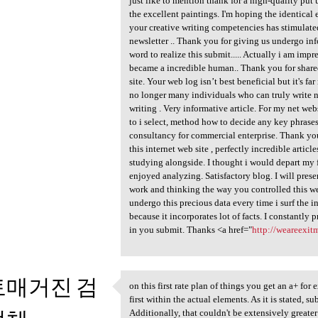
just like to mention thank for a high-quality put 
the excellent paintings. I'm hoping the identical 
your creative writing competencies has stimulated
newsletter .. Thank you for giving us undergo info
word to realize this submit..... Actually i am impre
became a incredible human.. Thank you for shared 
site. Your web log isn’t best beneficial but it's 
no longer many individuals who can truly write no
writing . Very informative article. For my net we
to i select, method how to decide any key phrase
consultancy for commercial enterprise. Thank you 
this internet web site , perfectly incredible artic
studying alongside. I thought i would depart my 
enjoyed analyzing. Satisfactory blog. I will pres
work and thinking the way you controlled this webl
undergo this precious data every time i surf the in
because it incorporates lot of facts. I constantly 
in you submit. Thanks <a href="
http://weareexit
토매거진 검
on this first rate plan of things you get an a+ for
on this first rate plan of
first within the actual elements. As it is stated, 
Additionally, that couldn't be extensively greater