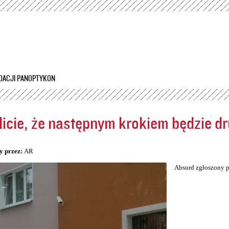
Przejdź
do
treści
DACJI PANOPTYKON
icie, że następnym krokiem będzie dr
5
y przez:
AR
Absurd zgłoszony p