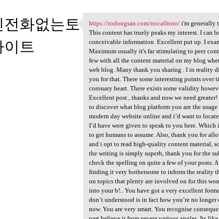
인전화없는토
https://todongsan.com/nocalltoto/
i'm generally 
https://todongsan.com
This content has truely peaks my interest. I ca
사이트
conceivable information. Excellent put up. I ex
Maximum usually it's far stimulating to peer conten
few with all the content material on my blog whet
3
web blog. Many thank you sharing . I in reality d
you for that. There some interesting points over ti
coronary heart. There exists some validity however
Excellent post , thanks and now we need greater! 
to discover what blog platform you are the usage
modern day website online and i’d want to locat
I’d have were given to speak to you here. Which is
to get humans to assume. Also, thank you for all
and i opt to read high-quality content material, s
the writing is simply superb, thank you for the s
check the spelling on quite a few of your posts. A
finding it very bothersome to inform the reality t
on topics that plenty are involved on for this wo
into your b!.. You have got a very excellent forma
don’t understood is in fact how you’re no longer
now. You are very smart. You recognise consequen
part believe it from severa various angles. Its li