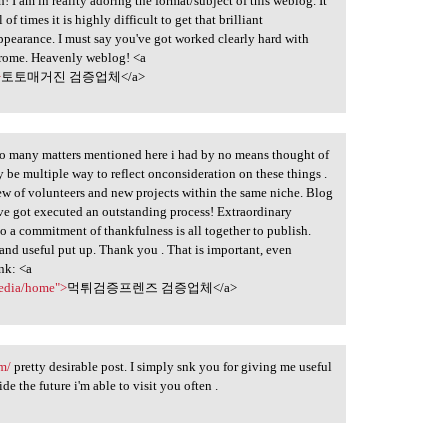
h! I am in reality adoring the format/subject of this weblog. It
of times it is highly difficult to get that brilliant
pearance. I must say you've got worked clearly hard with
 chrome. Heavenly weblog! <a
>
토토매거진 검증업체</a>
e so many matters mentioned here i had by no means thought of
y be multiple way to reflect onconsideration on these things .
rew of volunteers and new projects within the same niche. Blog
've got executed an outstanding process! Extraordinary
So a commitment of thankfulness is all together to publish.
k and useful put up. Thank you . That is important, even
ink: <a
media/home">
먹튀검증프렌즈 검증업체</a>
m/
pretty desirable post. I simply snk you for giving me useful
de the future i'm able to visit you often .