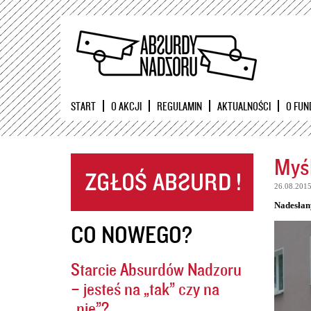
START
O AKCJI
REGULAMIN
AKTUALNOŚCI
O FUN
Myśl
26.08.201
Nadesłan
CO NOWEGO?
Starcie Absurdów Nadzoru
– jesteś na „tak” czy na
„nie”?