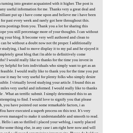
m turning into greater acquainted with it higher. The post is
 many useful information for me. Thanks very a great deal and
brilliant put up i have come upon and believe me i have been
 for past every week and rarely got here throughout this.
tra postings from you. Thank you a lot for sharing this
ope you still percentage more of your thoughts. I can without
ing your blog. It become very well authored and clean to
 can be without a doubt now not tht proper. I additionally
er studying, i had to move display it to my pal and he ejoyed it
ompletely great blog that i'm able to definitively come
s! I would really like to thanks for the time you invest in
ery helpful for lots individuals who simply want to get as an
feasible. I would really like to thank you for the time you put
ose it may be very useful for plenty folks who simply desire
ssible. I virtually loved studying your article. I found this as
s miles very useful and informed. I would really like to thanks
cle . What an terrific submit. I simply determined this to an
 attempting to find. I would love to signify you that please
h, you have pointed out some remarkable factors, i as
 You have executed a superb process on this text. It’s very
t even managed to make it understandable and smooth to read.
 Hello i am so thrilled i placed your weblog, i surely placed
or some thing else, in any case i am right here now and will