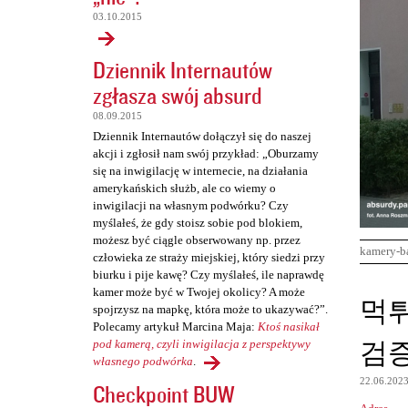
03.10.2015
Dziennik Internautów
zgłasza swój absurd
08.09.2015
Dziennik Internautów dołączył się do naszej
akcji i zgłosił nam swój przykład: „Oburzamy
się na inwigilację w internecie, na działania
amerykańskich służb, ale co wiemy o
inwigilacji na własnym podwórku? Czy
myślałeś, że gdy stoisz sobie pod blokiem,
możesz być ciągle obserwowany np. przez
kamery-b
człowieka ze straży miejskiej, który siedzi przy
biurku i pije kawę? Czy myślałeś, ile naprawdę
kamer może być w Twojej okolicy? A może
K
먹
spojrzysz na mapkę, która może to ukazywać?”.
o
Polecamy artykuł Marcina Maja:
Ktoś nasikał
검
m
pod kamerą, czyli inwigilacja z perspektywy
własnego podwórka
.
e
22.06.202
Checkpoint BUW
n