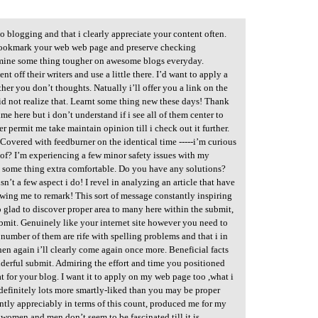
to blogging and that i clearly appreciate your content often.
n bookmark your web web page and preserve checking
amine some thing tougher on awesome blogs everyday.
t off their writers and use a little there. I’d want to apply a
her you don’t thoughts. Natually i’ll offer you a link on the
id not realize that. Learnt some thing new these days! Thank
me here but i don’t understand if i see all of them center to
 permit me take maintain opinion till i check out it further.
Covered with feedburner on the identical time -----i’m curious
 of? I’m experiencing a few minor safety issues with my
e some thing extra comfortable. Do you have any solutions?
n’t a few aspect i do! I revel in analyzing an article that have
owing me to remark! This sort of message constantly inspiring
o glad to discover proper area to many here within the submit,
ubmit. Genuinely like your internet site however you need to
 number of them are rife with spelling problems and that i in
hen again i’ll clearly come again once more. Beneficial facts
nderful submit. Admiring the effort and time you positioned
t for your blog. I want it to apply on my web page too ,what i
 definitely lots more smartly-liked than you may be proper
tly appreciably in terms of this count, produced me for my
ke women and men don’t seem to be fascinated till it is