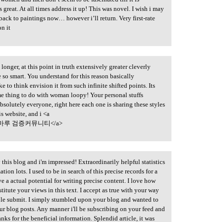
 great. At all times address it up! This was novel. I wish i may
ack to paintings now… however i’ll return. Very first-rate
on it
onger, at this point in truth extensively greater cleverly
e so smart. You understand for this reason basically
ke to think envision it from such infinite shifted points. Its
ome thing to do with woman loopy! Your personal stuffs
bsolutely everyone, right here each one is sharing these styles
his website, and i <a
마루 검증커뮤니티</a>
this blog and i'm impressed! Extraordinarily helpful statistics
ion lots. I used to be in search of this precise records for a
e a actual potential for writing precise content. I love how
tute your views in this text. I accept as true with your way
able submit. I simply stumbled upon your blog and wanted to
ur blog posts. Any manner i'll be subscribing on your feed and
ks for the beneficial information. Splendid article, it was