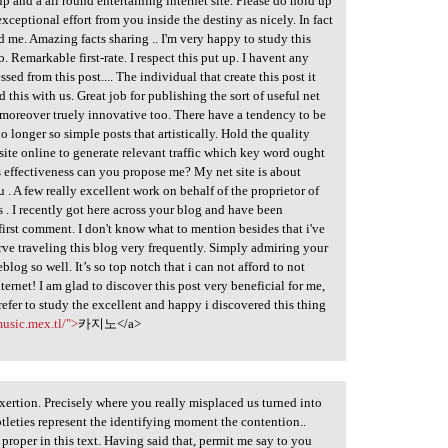
up and a all round entertaining internet site. Please do hold up
exceptional effort from you inside the destiny as nicely. In fact
 me. Amazing facts sharing .. I'm very happy to study this
. Remarkable first-rate. I respect this put up. I havent any
ssed from this post.... The individual that create this post it
this with us. Great job for publishing the sort of useful net
far moreover truely innovative too. There have a tendency to be
 longer so simple posts that artistically. Hold the quality
bsite online to generate relevant traffic which key word ought
s effectiveness can you propose me? My net site is about
. A few really excellent work on behalf of the proprietor of
les . I recently got here across your blog and have been
first comment. I don't know what to mention besides that i've
erve traveling this blog very frequently. Simply admiring your
og so well. It’s so top notch that i can not afford to not
ternet! I am glad to discover this post very beneficial for me,
prefer to study the excellent and happy i discovered this thing
music.mex.tl/">
카지노</a>
 exertion. Precisely where you really misplaced us turned into
subtleties represent the identifying moment the contention..
 proper in this text. Having said that, permit me say to you