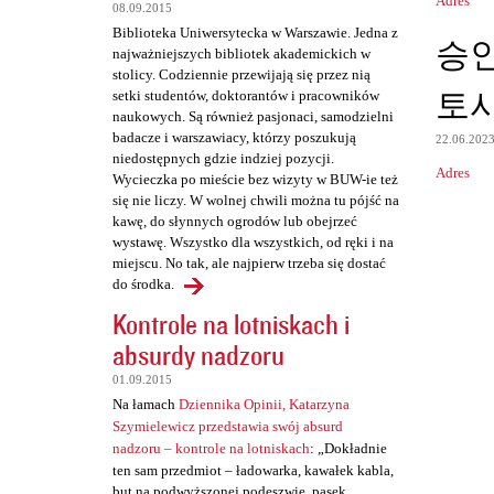
Adres
08.09.2015
t
Biblioteka Uniwersytecka w Warszawie. Jedna z
승
a
najważniejszych bibliotek akademickich w
stolicy. Codziennie przewijają się przez nią
r
토
setki studentów, doktorantów i pracowników
z
naukowych. Są również pasjonaci, samodzielni
badacze i warszawiacy, którzy poszukują
e
22.06.202
niedostępnych gdzie indziej pozycji.
Adres
Wycieczka po mieście bez wizyty w BUW-ie też
się nie liczy. W wolnej chwili można tu pójść na
kawę, do słynnych ogrodów lub obejrzeć
wystawę. Wszystko dla wszystkich, od ręki i na
miejscu. No tak, ale najpierw trzeba się dostać
do środka.
Kontrole na lotniskach i
absurdy nadzoru
01.09.2015
Na łamach
Dziennika Opinii, Katarzyna
Szymielewicz przedstawia swój absurd
nadzoru – kontrole na lotniskach
: „Dokładnie
ten sam przedmiot – ładowarka, kawałek kabla,
but na podwyższonej podeszwie, pasek,