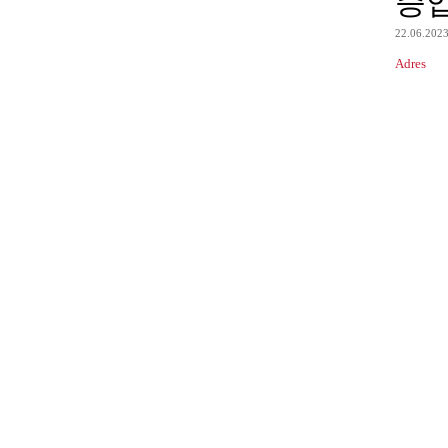
증
22.06.202
Adres