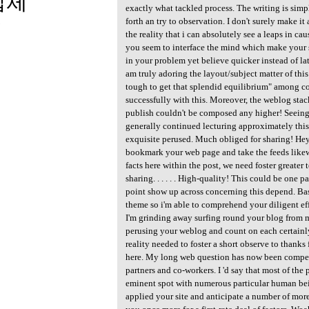
업체
exactly what tackled process. The writing is simpl
forth an try to observation. I don't surely make i
3
the reality that i can absolutely see a leaps in ca
you seem to interface the mind which make your s
in your problem yet believe quicker instead of lat
am truly adoring the layout/subject matter of this 
tough to get that splendid equilibrium" among c
successfully with this. Moreover, the weblog sta
publish couldn't be composed any higher! Seeing 
generally continued lecturing approximately this. 
exquisite perused. Much obliged for sharing! Hey 
bookmark your web page and take the feeds like
facts here within the post, we need foster greater 
sharing. . . . . . High-quality! This could be one
point show up across concerning this depend. Bas
theme so i'm able to comprehend your diligent effo
I'm grinding away surfing round your blog from 
perusing your weblog and count on each certainly
reality needed to foster a short observe to thanks
here. My long web question has now been compe
partners and co-workers. I 'd say that most of th
eminent spot with numerous particular human bei
applied your site and anticipate a number of more