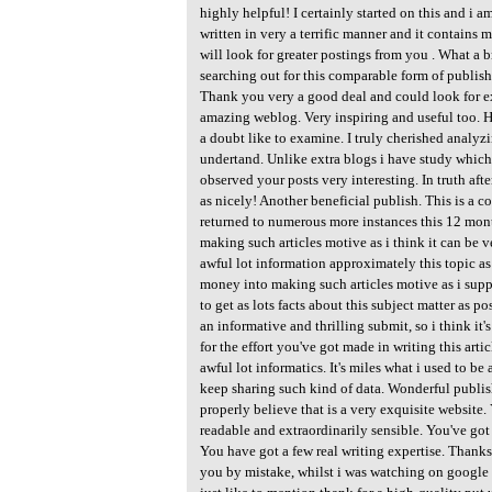
highly helpful! I certainly started on this and i a
written in very a terrific manner and it contains
will look for greater postings from you . What a 
searching out for this comparable form of publish
Thank you very a good deal and could look for ex
amazing weblog. Very inspiring and useful too. H
a doubt like to examine. I truly cherished analyz
undertand. Unlike extra blogs i have study which
observed your posts very interesting. In truth aft
as nicely! Another beneficial publish. This is a c
returned to numerous more instances this 12 month
making such articles motive as i think it can be v
awful lot information approximately this topic as 
money into making such articles motive as i supp
to get as lots facts about this subject matter as po
an informative and thrilling submit, so i think it'
for the effort you've got made in writing this arti
awful lot informatics. It's miles what i used to be
keep sharing such kind of data. Wonderful publis
properly believe that is a very exquisite website.
readable and extraordinarily sensible. You've go
You have got a few real writing expertise. Thanks.
you by mistake, whilst i was watching on google f