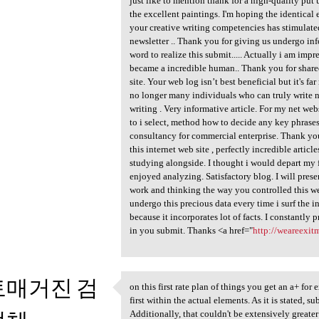
just like to mention thank for a high-quality put 
the excellent paintings. I'm hoping the identical 
your creative writing competencies has stimulated
newsletter .. Thank you for giving us undergo info
word to realize this submit..... Actually i am impre
became a incredible human.. Thank you for shared 
site. Your web log isn’t best beneficial but it's 
no longer many individuals who can truly write no
writing . Very informative article. For my net we
to i select, method how to decide any key phrase
consultancy for commercial enterprise. Thank you 
this internet web site , perfectly incredible artic
studying alongside. I thought i would depart my 
enjoyed analyzing. Satisfactory blog. I will pres
work and thinking the way you controlled this webl
undergo this precious data every time i surf the in
because it incorporates lot of facts. I constantly 
in you submit. Thanks <a href="
http://weareexit
토매거진 검
on this first rate plan of things you get an a+ for
on this first rate plan of
first within the actual elements. As it is stated, 
Additionally, that couldn't be extensively greater