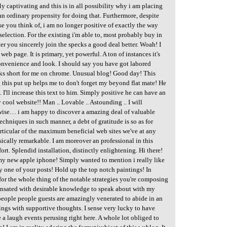
y captivating and this is in all possibility why i am placing
t an ordinary propensity for doing that. Furthermore, despite
use you think of, i am no longer positive of exactly the way
election. For the existing i'm able to, most probably buy in
er you sincerely join the specks a good deal better. Woah! I
web page. It is primary, yet powerful. A ton of instances it's
onvenience and look. I should say you have got labored
cks short for me on chrome. Unusual blog! Good day! This
this put up helps me to don't forget my beyond flat mate! He
I'll increase this text to him. Simply positive he can have an
cool website!! Man .. Lovable .. Astounding .. I will
wise… i am happy to discover a amazing deal of valuable
techniques in such manner, a debt of gratitude is so as for
 particular of the maximum beneficial web sites we've at any
ically remarkable. I am moreover an professional in this
rt. Splendid installation, distinctly enlightening. Hi there!
my new apple iphone! Simply wanted to mention i really like
 one of your posts! Hold up the top notch paintings! In
 for the whole thing of the notable strategies you're composing
nsated with desirable knowledge to speak about with my
e people people guests are amazingly venerated to abide in an
ngs with supportive thoughts. I sense very lucky to have
 a laugh events perusing right here. A whole lot obliged to