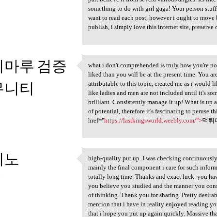
something to do with girl gaga! Your person stuffs
want to read each post, however i ought to move b
publish, i simply love this internet site, preserve 
튀마루 검증
what i don't comprehended is truly how you're no l
what i don't comprehended is
liked than you will be at the present time. You ar
뮤니티
attributable to this topic, created me as i would li
like ladies and men are not included until it's s
brilliant. Consistently manage it up! What is up a
3
of potential, therefore it's fascinating to peruse t
href="
https://lastkingsworld.weebly.com/">
먹튀
지노
high-quality put up. I was checking continuously 
high-quality put up. I was
mainly the final component i care for such informat
3
totally long time. Thanks and exact luck. you hav
you believe you studied and the manner you consti
of thinking. Thank you for sharing. Pretty desir
mention that i have in reality enjoyed reading yo
that i hope you put up again quickly. Massive than