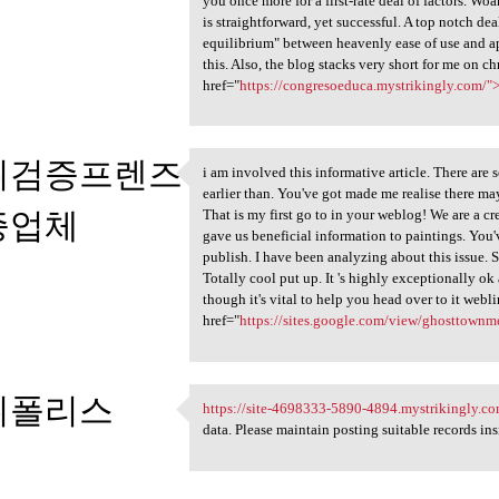
you once more for a first-rate deal of factors. Woa
is straightforward, yet successful. A top notch deal 
equilibrium" between heavenly ease of use and ap
this. Also, the blog stacks very short for me on
href="
https://congresoeduca.mystrikingly.com/"
튀검증프렌즈
i am involved this informative article. There ar
i am involved this
earlier than. You've got made me realise there ma
증업체
That is my first go to in your weblog! We are a c
gave us beneficial information to paintings. You
publish. I have been analyzing about this issue. 
3
Totally cool put up. It 's highly exceptionally o
though it's vital to help you head over to it webl
href="
https://sites.google.com/view/ghosttown
튀폴리스
https://site-4698333-5890-4894.mystrikingly.co
https://site-4698333-5890
data. Please maintain posting suitable records insi
3