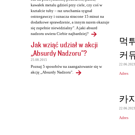
kawałek metalu gdzieś przy ciele, czy coś w
kształcie tuby – raz uruchamia sygnał
ostrzegawczy i oznacza stracone 15 minut na
dodatkowe sprawdzenie, a innym razem okazuje
się zupełnie niewidzialny”. A jaki absurd
nadzoru uwiera Ciebie najbardziej?
먹
Jak wziąć udział w akcji
„Absurdy Nadzoru"?
커
25.08.2015
22.06.202
Poznaj 5 sposobów na zaangażowanie się w
akcję „Absurdy Nadzoru".
Adres
카
22.06.202
Adres