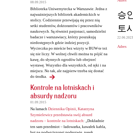
Adres
08.09.2015
t
Biblioteka Uniwersytecka w Warszawie. Jedna z
승
a
najważniejszych bibliotek akademickich w
stolicy. Codziennie przewijają się przez nią
r
토
setki studentów, doktorantów i pracowników
z
naukowych. Są również pasjonaci, samodzielni
badacze i warszawiacy, którzy poszukują
e
22.06.202
niedostępnych gdzie indziej pozycji.
Adres
Wycieczka po mieście bez wizyty w BUW-ie też
się nie liczy. W wolnej chwili można tu pójść na
kawę, do słynnych ogrodów lub obejrzeć
wystawę. Wszystko dla wszystkich, od ręki i na
miejscu. No tak, ale najpierw trzeba się dostać
do środka.
Kontrole na lotniskach i
absurdy nadzoru
01.09.2015
Na łamach
Dziennika Opinii, Katarzyna
Szymielewicz przedstawia swój absurd
nadzoru – kontrole na lotniskach
: „Dokładnie
ten sam przedmiot – ładowarka, kawałek kabla,
but na podwyższonej podeszwie, pasek,