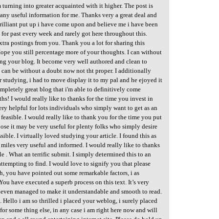
m turning into greater acquainted with it higher. The post is
 many useful information for me. Thanks very a great deal and
brilliant put up i have come upon and believe me i have been
 for past every week and rarely got here throughout this.
tra postings from you. Thank you a lot for sharing this
ope you still percentage more of your thoughts. I can without
ing your blog. It become very well authored and clean to
 can be without a doubt now not tht proper. I additionally
er studying, i had to move display it to my pal and he ejoyed it
ompletely great blog that i'm able to definitively come
s! I would really like to thanks for the time you invest in
ery helpful for lots individuals who simply want to get as an
feasible. I would really like to thank you for the time you put
ose it may be very useful for plenty folks who simply desire
ssible. I virtually loved studying your article. I found this as
s miles very useful and informed. I would really like to thanks
cle . What an terrific submit. I simply determined this to an
 attempting to find. I would love to signify you that please
h, you have pointed out some remarkable factors, i as
 You have executed a superb process on this text. It’s very
t even managed to make it understandable and smooth to read.
 Hello i am so thrilled i placed your weblog, i surely placed
or some thing else, in any case i am right here now and will