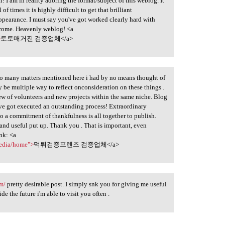
h! I am in reality adoring the format/subject of this weblog. It
of times it is highly difficult to get that brilliant
pearance. I must say you've got worked clearly hard with
 chrome. Heavenly weblog! <a
>
토토매거진 검증업체</a>
e so many matters mentioned here i had by no means thought of
y be multiple way to reflect onconsideration on these things .
rew of volunteers and new projects within the same niche. Blog
've got executed an outstanding process! Extraordinary
So a commitment of thankfulness is all together to publish.
k and useful put up. Thank you . That is important, even
ink: <a
media/home">
먹튀검증프렌즈 검증업체</a>
m/
pretty desirable post. I simply snk you for giving me useful
de the future i'm able to visit you often .