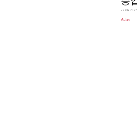
증
22.06.202
Adres