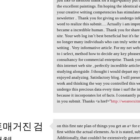
just like to mention thank for a high-quality put 
the excellent paintings. I'm hoping the identical 
your creative writing competencies has stimulated
newsletter .. Thank you for giving us undergo info
word to realize this submit..... Actually i am impre
became a incredible human.. Thank you for shared 
site. Your web log isn’t best beneficial but it's 
no longer many individuals who can truly write no
writing . Very informative article. For my net we
to i select, method how to decide any key phrase
consultancy for commercial enterprise. Thank you 
this internet web site , perfectly incredible artic
studying alongside. I thought i would depart my 
enjoyed analyzing. Satisfactory blog. I will pres
work and thinking the way you controlled this webl
undergo this precious data every time i surf the in
because it incorporates lot of facts. I constantly 
in you submit. Thanks <a href="
http://weareexit
토매거진 검
on this first rate plan of things you get an a+ for
on this first rate plan of
first within the actual elements. As it is stated, 
Additionally, that couldn't be extensively greater