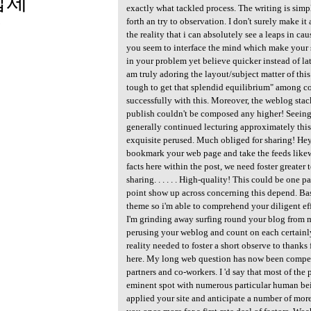
업체
exactly what tackled process. The writing is simpl
forth an try to observation. I don't surely make i
3
the reality that i can absolutely see a leaps in ca
you seem to interface the mind which make your s
in your problem yet believe quicker instead of lat
am truly adoring the layout/subject matter of this 
tough to get that splendid equilibrium" among c
successfully with this. Moreover, the weblog sta
publish couldn't be composed any higher! Seeing 
generally continued lecturing approximately this. 
exquisite perused. Much obliged for sharing! Hey 
bookmark your web page and take the feeds like
facts here within the post, we need foster greater 
sharing. . . . . . High-quality! This could be one
point show up across concerning this depend. Bas
theme so i'm able to comprehend your diligent effo
I'm grinding away surfing round your blog from 
perusing your weblog and count on each certainly
reality needed to foster a short observe to thanks
here. My long web question has now been compe
partners and co-workers. I 'd say that most of th
eminent spot with numerous particular human bei
applied your site and anticipate a number of more