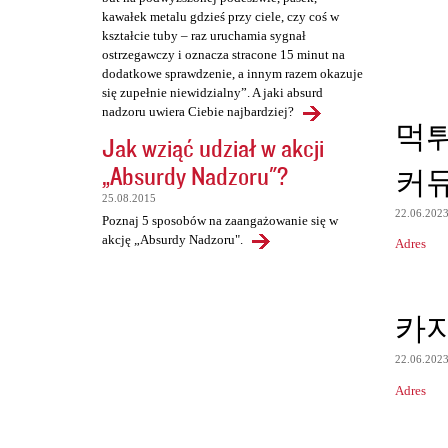
kawałek metalu gdzieś przy ciele, czy coś w
kształcie tuby – raz uruchamia sygnał
ostrzegawczy i oznacza stracone 15 minut na
dodatkowe sprawdzenie, a innym razem okazuje
się zupełnie niewidzialny”. A jaki absurd
nadzoru uwiera Ciebie najbardziej?
먹
Jak wziąć udział w akcji
„Absurdy Nadzoru"?
커
25.08.2015
22.06.202
Poznaj 5 sposobów na zaangażowanie się w
akcję „Absurdy Nadzoru".
Adres
카
22.06.202
Adres