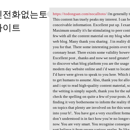
인전화없는토
https://todongsan.com/nocalltoto/
i'm generally 
https://todongsan.com
This content has truely peaks my interest. I ca
사이트
conceivable information. Excellent put up. I ex
Maximum usually it's far stimulating to peer conten
few with all the content material on my blog whet
3
web blog. Many thank you sharing . I in reality d
you for that. There some interesting points over ti
coronary heart. There exists some validity however
Excellent post , thanks and now we need greater! 
to discover what blog platform you are the usage
modern day website online and i’d want to locat
I’d have were given to speak to you here. Which is
to get humans to assume. Also, thank you for all
and i opt to read high-quality content material, s
the writing is simply superb, thank you for the s
check the spelling on quite a few of your posts. A
finding it very bothersome to inform the reality t
on topics that plenty are involved on for this wo
into your b!.. You have got a very excellent forma
don’t understood is in fact how you’re no longer
now. You are very smart. You recognise consequen
part believe it from severa various angles. Its li