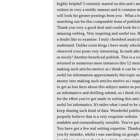
highly helpful! I certainly started on this and i a
written in very a terrific manner and it contains
will look for greater postings from you . What a 
searching out for this comparable form of publish
Thank you very a good deal and could look for ex
amazing weblog. Very inspiring and useful too. H
a doubt like to examine. I truly cherished analyz
undertand. Unlike extra blogs i have study which
observed your posts very interesting. In truth aft
as nicely! Another beneficial publish. This is a c
returned to numerous more instances this 12 month
making such articles motive as i think it can be v
awful lot information approximately this topic as 
money into making such articles motive as i supp
to get as lots facts about this subject matter as po
an informative and thrilling submit, so i think it'
for the effort you've got made in writing this arti
awful lot informatics. It's miles what i used to be
keep sharing such kind of data. Wonderful publis
properly believe that is a very exquisite website.
readable and extraordinarily sensible. You've go
You have got a few real writing expertise. Thanks.
you by mistake, whilst i was watching on google f