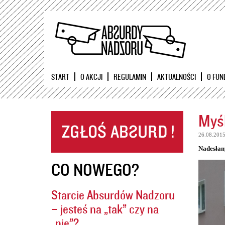
START
O AKCJI
REGULAMIN
AKTUALNOŚCI
O FUN
Myśl
26.08.201
Nadesłan
CO NOWEGO?
Starcie Absurdów Nadzoru
– jesteś na „tak” czy na
„nie”?