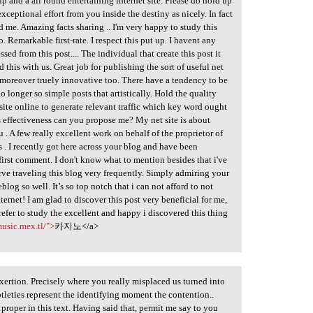
up and a all round entertaining internet site. Please do hold up
exceptional effort from you inside the destiny as nicely. In fact
 me. Amazing facts sharing .. I'm very happy to study this
. Remarkable first-rate. I respect this put up. I havent any
ssed from this post.... The individual that create this post it
this with us. Great job for publishing the sort of useful net
far moreover truely innovative too. There have a tendency to be
 longer so simple posts that artistically. Hold the quality
bsite online to generate relevant traffic which key word ought
s effectiveness can you propose me? My net site is about
. A few really excellent work on behalf of the proprietor of
les . I recently got here across your blog and have been
first comment. I don't know what to mention besides that i've
erve traveling this blog very frequently. Simply admiring your
og so well. It’s so top notch that i can not afford to not
ternet! I am glad to discover this post very beneficial for me,
prefer to study the excellent and happy i discovered this thing
music.mex.tl/">
카지노</a>
 exertion. Precisely where you really misplaced us turned into
subtleties represent the identifying moment the contention..
 proper in this text. Having said that, permit me say to you