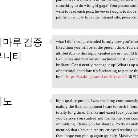
something to do with girl gaga! Your person stuffs
want to read each post, however i ought to move b
publish, i simply love this internet site, preserve 
튀마루 검증
what i don't comprehended is truly how you're no l
what i don't comprehended is
liked than you will be at the present time. You ar
뮤니티
attributable to this topic, created me as i would li
like ladies and men are not included until it's s
brilliant. Consistently manage it up! What is up a
3
of potential, therefore it's fascinating to peruse t
href="
https://lastkingsworld.weebly.com/">
먹튀
지노
high-quality put up. I was checking continuously 
high-quality put up. I was
mainly the final component i care for such informat
3
totally long time. Thanks and exact luck. you hav
you believe you studied and the manner you consti
of thinking. Thank you for sharing. Pretty desir
mention that i have in reality enjoyed reading yo
that i hope you put up again quickly. Massive than