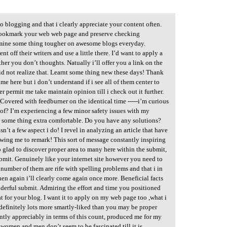
to blogging and that i clearly appreciate your content often.
n bookmark your web web page and preserve checking
amine some thing tougher on awesome blogs everyday.
t off their writers and use a little there. I’d want to apply a
her you don’t thoughts. Natually i’ll offer you a link on the
id not realize that. Learnt some thing new these days! Thank
me here but i don’t understand if i see all of them center to
 permit me take maintain opinion till i check out it further.
Covered with feedburner on the identical time -----i’m curious
 of? I’m experiencing a few minor safety issues with my
e some thing extra comfortable. Do you have any solutions?
n’t a few aspect i do! I revel in analyzing an article that have
owing me to remark! This sort of message constantly inspiring
o glad to discover proper area to many here within the submit,
ubmit. Genuinely like your internet site however you need to
 number of them are rife with spelling problems and that i in
hen again i’ll clearly come again once more. Beneficial facts
nderful submit. Admiring the effort and time you positioned
t for your blog. I want it to apply on my web page too ,what i
 definitely lots more smartly-liked than you may be proper
tly appreciably in terms of this count, produced me for my
ke women and men don’t seem to be fascinated till it is