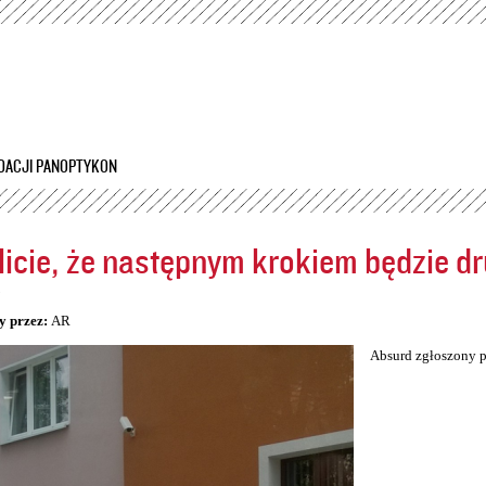
Przejdź
do
treści
DACJI PANOPTYKON
icie, że następnym krokiem będzie dr
5
y przez:
AR
Absurd zgłoszony p