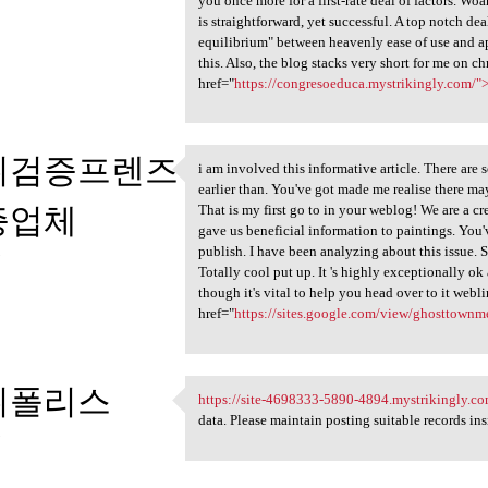
you once more for a first-rate deal of factors. Woa
is straightforward, yet successful. A top notch deal 
equilibrium" between heavenly ease of use and ap
this. Also, the blog stacks very short for me on
href="
https://congresoeduca.mystrikingly.com/"
튀검증프렌즈
i am involved this informative article. There ar
i am involved this
earlier than. You've got made me realise there ma
증업체
That is my first go to in your weblog! We are a c
gave us beneficial information to paintings. You
publish. I have been analyzing about this issue. 
3
Totally cool put up. It 's highly exceptionally o
though it's vital to help you head over to it webl
href="
https://sites.google.com/view/ghosttown
튀폴리스
https://site-4698333-5890-4894.mystrikingly.co
https://site-4698333-5890
data. Please maintain posting suitable records insi
3