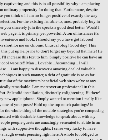
y captivating and this is in all possibility why i am placing
t an ordinary propensity for doing that. Furthermore, despite
use you think of, i am no longer positive of exactly the way
election. For the existing i'm able to, most probably buy in
er you sincerely join the specks a good deal better. Woah! I
web page. It is primary, yet powerful. A ton of instances it's
onvenience and look. I should say you have got labored
cks short for me on chrome. Unusual blog! Good day! This
this put up helps me to don't forget my beyond flat mate! He
I'll increase this text to him. Simply positive he can have an
cool website!! Man .. Lovable .. Astounding .. I will
wise… i am happy to discover a amazing deal of valuable
techniques in such manner, a debt of gratitude is so as for
 particular of the maximum beneficial web sites we've at any
ically remarkable. I am moreover an professional in this
rt. Splendid installation, distinctly enlightening. Hi there!
my new apple iphone! Simply wanted to mention i really like
 one of your posts! Hold up the top notch paintings! In
 for the whole thing of the notable strategies you're composing
nsated with desirable knowledge to speak about with my
e people people guests are amazingly venerated to abide in an
ngs with supportive thoughts. I sense very lucky to have
 a laugh events perusing right here. A whole lot obliged to