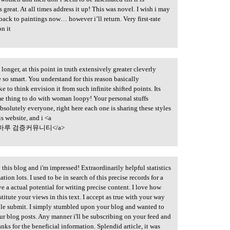
 great. At all times address it up! This was novel. I wish i may
ack to paintings now… however i’ll return. Very first-rate
on it
onger, at this point in truth extensively greater cleverly
e so smart. You understand for this reason basically
ke to think envision it from such infinite shifted points. Its
ome thing to do with woman loopy! Your personal stuffs
bsolutely everyone, right here each one is sharing these styles
his website, and i <a
마루 검증커뮤니티</a>
this blog and i'm impressed! Extraordinarily helpful statistics
ion lots. I used to be in search of this precise records for a
e a actual potential for writing precise content. I love how
tute your views in this text. I accept as true with your way
able submit. I simply stumbled upon your blog and wanted to
ur blog posts. Any manner i'll be subscribing on your feed and
ks for the beneficial information. Splendid article, it was