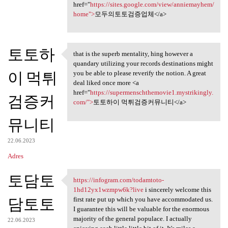
href="
https://sites.google.com/view/anniemayhem/
home">
모두의토토검증업체</a>
토토하
that is the superb mentality, hing however a
that is the superb mentality,
quandary utilizing your records destinations might
이 먹튀
you be able to please reverify the notion. A great
deal liked once more <a
href="
https://supermenschthemovie1.mystrikingly.
검증커
com/">
토토하이 먹튀검증커뮤니티</a>
뮤니티
22.06.2023
Adres
토담토
https://infogram.com/todamtoto-
https://infogram.com
1hd12yx1wzmpw6k?live
i sincerely welcome this
담토토
first rate put up which you have accommodated us.
I guarantee this will be valuable for the enormous
majority of the general populace. I actually
22.06.2023