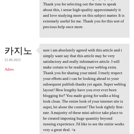
Thank you for selecting out the time to speak
about this, i sense high-quality approximately it
and love studying more on this subject matter. It is
extremely useful for me. Thank you for this sort of
precious help once more.
카지노
sure i am absolutely agreed with this article and i
sure i am absolutely agreed
simply want say that this article may be very
22.06.2023
satisfactory and really informative article. I will
make certain to be reading your weblog extra.
Adres
Thank you for sharing your mind. I truely respect
your efforts and i can be looking ahead to your
subsequent publish thanks yet again. Super weblog
layout! How lengthy have you ever ever been
blogging for? You made going for walks a blog
look clean. The entire look of your internet site is
super, let alone the content! The look rightly first-
rate. A majority of these mini advice take place to
be created imposing huge quantity beyond
running experience. I'd like to see the entire works
very a great deal. <a