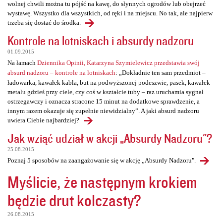
wolnej chwili można tu pójść na kawę, do słynnych ogrodów lub obejrzeć
wystawę. Wszystko dla wszystkich, od ręki i na miejscu. No tak, ale najpierw
trzeba się dostać do środka.
Kontrole na lotniskach i absurdy nadzoru
01.09.2015
Na łamach
Dziennika Opinii, Katarzyna Szymielewicz przedstawia swój
absurd nadzoru – kontrole na lotniskach
: „Dokładnie ten sam przedmiot –
ładowarka, kawałek kabla, but na podwyższonej podeszwie, pasek, kawałek
metalu gdzieś przy ciele, czy coś w kształcie tuby – raz uruchamia sygnał
ostrzegawczy i oznacza stracone 15 minut na dodatkowe sprawdzenie, a
innym razem okazuje się zupełnie niewidzialny”. A jaki absurd nadzoru
uwiera Ciebie najbardziej?
Jak wziąć udział w akcji „Absurdy Nadzoru"?
25.08.2015
Poznaj 5 sposobów na zaangażowanie się w akcję „Absurdy Nadzoru".
Myślicie, że następnym krokiem
będzie drut kolczasty?
26.08.2015