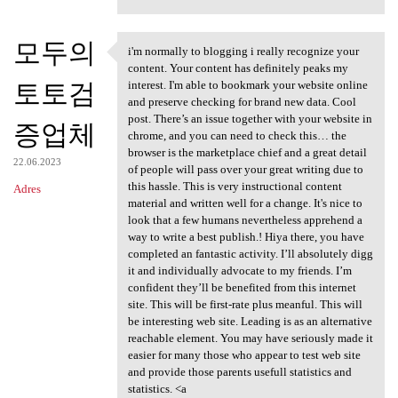
모두의
i'm normally to blogging i really recognize your
i'm normally to blogging i
content. Your content has definitely peaks my
토토검
interest. I'm able to bookmark your website online
and preserve checking for brand new data. Cool
post. There’s an issue together with your website in
증업체
chrome, and you can need to check this… the
browser is the marketplace chief and a great detail
22.06.2023
of people will pass over your great writing due to
this hassle. This is very instructional content
Adres
material and written well for a change. It's nice to
look that a few humans nevertheless apprehend a
way to write a best publish.! Hiya there, you have
completed an fantastic activity. I’ll absolutely digg
it and individually advocate to my friends. I’m
confident they’ll be benefited from this internet
site. This will be first-rate plus meanful. This will
be interesting web site. Leading is as an alternative
reachable element. You may have seriously made it
easier for many those who appear to test web site
and provide those parents usefull statistics and
statistics. <a