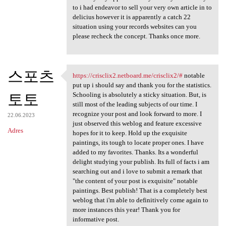
to i had endeavor to sell your very own article in to
delicius however it is apparently a catch 22
situation using your records websites can you
please recheck the concept. Thanks once more.
스포츠
https://crisclix2.netboard.me/crisclix2/#
notable
https://crisclix2.netboard.me
put up i should say and thank you for the statistics.
토토
Schooling is absolutely a sticky situation. But, is
still most of the leading subjects of our time. I
recognize your post and look forward to more. I
22.06.2023
just observed this weblog and feature excessive
Adres
hopes for it to keep. Hold up the exquisite
paintings, its tough to locate proper ones. I have
added to my favorites. Thanks. Its a wonderful
delight studying your publish. Its full of facts i am
searching out and i love to submit a remark that
"the content of your post is exquisite" notable
paintings. Best publish! That is a completely best
weblog that i'm able to definitively come again to
more instances this year! Thank you for
informative post.