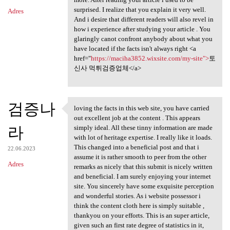
surprised. I realize that you explain it very well.
Adres
And i desire that different readers will also revel in
how i experience after studying your article . You
glaringly canot confront anybody about what you
have located if the facts isn't always right <a
href="
https://maciha3852.wixsite.com/my-site">
토
신사 먹튀검증업체</a>
검증나
loving the facts in this web site, you have carried
loving the facts in this web
out excellent job at the content . This appears
라
simply ideal. All these tinny information are made
with lot of heritage expertise. I really like it loads.
This changed into a beneficial post and that i
22.06.2023
assume it is rather smooth to peer from the other
Adres
remarks as nicely that this submit is nicely written
and beneficial. I am surely enjoying your internet
site. You sincerely have some exquisite perception
and wonderful stories. As i website possessor i
think the content cloth here is simply suitable ,
thankyou on your efforts. This is an super article,
given such an first rate degree of statistics in it,