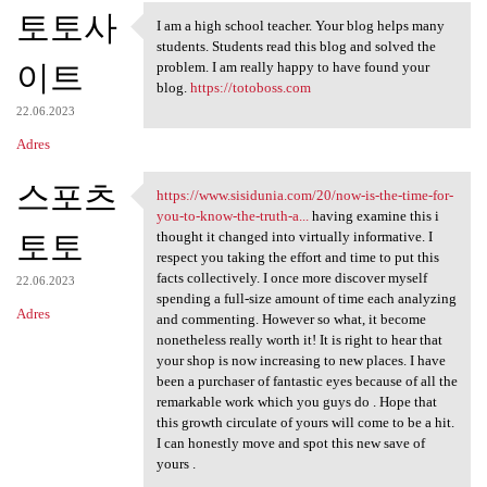
토토사
I am a high school teacher. Your blog helps many
I am a high school teacher.
students. Students read this blog and solved the
이트
problem. I am really happy to have found your
blog.
https://totoboss.com
22.06.2023
Adres
스포츠
https://www.sisidunia.com/20/now-is-the-time-for-
https://www.sisidunia.com/20
you-to-know-the-truth-a...
having examine this i
토토
thought it changed into virtually informative. I
respect you taking the effort and time to put this
facts collectively. I once more discover myself
22.06.2023
spending a full-size amount of time each analyzing
Adres
and commenting. However so what, it become
nonetheless really worth it! It is right to hear that
your shop is now increasing to new places. I have
been a purchaser of fantastic eyes because of all the
remarkable work which you guys do . Hope that
this growth circulate of yours will come to be a hit.
I can honestly move and spot this new save of
yours .