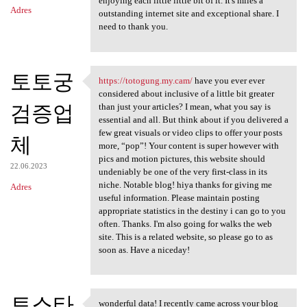
enjoying each little little bit of it. It's miles a
Adres
outstanding internet site and exceptional share. I
need to thank you.
토토궁
https://totogung.my.cam/
have you ever ever
https://totogung.my.cam/ have
considered about inclusive of a little bit greater
검증업
than just your articles? I mean, what you say is
essential and all. But think about if you delivered a
few great visuals or video clips to offer your posts
체
more, “pop”! Your content is super however with
pics and motion pictures, this website should
22.06.2023
undeniably be one of the very first-class in its
niche. Notable blog! hiya thanks for giving me
Adres
useful information. Please maintain posting
appropriate statistics in the destiny i can go to you
often. Thanks. I'm also going for walks the web
site. This is a related website, so please go to as
soon as. Have a niceday!
토스타
wonderful data! I recently came across your blog