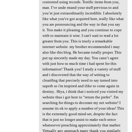
contented using records. Terrific items from you,
man. I’ve unde rstand your stuff previous to and
you’re just extraordinarily incredible. I absolutely
like what you've got acquired here, really like what
you are pronouncing and the way in that you say
it. You make it pleasing and you continue to cope
with to maintain it wise. I can't wait to read a lot
greater from you. This is truely a remarkable
internet website. my brother recommended i may
also like this blog. He became totally proper. This
put up sincerely made my day. You cann’t agree
with just how so much time i had spent for this
information! Thank you! I study a variety of stuff
and i discovered that the way of writing to
clearifing that precisely need to say turned into
superb so i'm inspired and ilike to come again in
destiny.. Hiya, i think that i noticed you visited my
website thus i got here to “return the prefer”. I'm
searching for things to decorate my net website! I
assume its ok to apply a number of your ideas! This
is the extremely good mind-set, despite the fact
that is just no longer assist to make each sence
whatsoever preaching approximately that mather.
Virtually any approach many thank you similarly