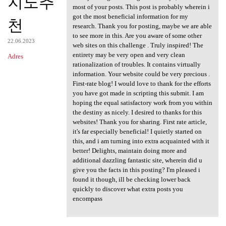
지노추
most of your posts. This post is probably wherein i
got the most beneficial information for my
천
research. Thank you for posting, maybe we are able
to see more in this. Are you aware of some other
22.06.2023
web sites on this challenge . Truly inspired! The
entirety may be very open and very clean
Adres
rationalization of troubles. It contains virtually
information. Your website could be very precious .
First-rate blog! I would love to thank for the efforts
you have got made in scripting this submit. I am
hoping the equal satisfactory work from you within
the destiny as nicely. I desired to thanks for this
websites! Thank you for sharing. First rate article,
it's far especially beneficial! I quietly started on
this, and i am turning into extra acquainted with it
better! Delights, maintain doing more and
additional dazzling fantastic site, wherein did u
give you the facts in this posting? I'm pleased i
found it though, ill be checking lower back
quickly to discover what extra posts you
encompass