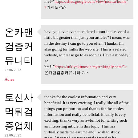
href="
https://sites.google.com/view/msatta/home"
>
카지노</a>
온카맨
have you ever ever considered about inclusive of a
have you ever ever considered
little bit greater than just your articles? I mean, wha
검증커
in the destiny i can go to you often. Thanks. I'm
also going for walks the web site. This is a related
website, so please go to as soon as. Have a niceday!
뮤니티
<a
href="
https://sukiyakimovie.mystrikingly.com/">
22.06.2023
온카맨검증커뮤니티</a>
Adres
토신사
thanks for the coolest information and very
thanks for the coolest
beneficial. It is very exciting. I really like all of the
먹튀검
things you proportion and thanks for the coolest
information and really beneficial. It really is very
exciting. thanks very an awful lot for writing such
증업체
an interesting article in this topic. This has
virtually made me assume and i wish to study
22.06.2023
more. After reading your article i used to be