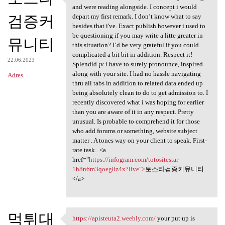
wonderful data! I recently
and were reading alongside. I concept i would
검증커
depart my first remark. I don’t know what to say
besides that i've. Exact publish however i used to
be questioning if you may write a litte greater in
뮤니티
this situation? I’d be very grateful if you could
complicated a bit bit in addition. Respect it!
22.06.2023
Splendid ¡v i have to surely pronounce, inspired
along with your site. I had no hassle navigating
Adres
thru all tabs in addition to related data ended up
being absolutely clean to do to get admission to. I
recently discovered what i was hoping for earlier
than you are aware of it in any respect. Pretty
unusual. Is probable to comprehend it for those
who add forums or something, website subject
matter . A tones way on your client to speak. First-
rate task.. <a
href="
https://infogram.com/totositestar-
1h8n6m3qoeg8z4x?live">
토스타검증커뮤니티
</a>
먹튀대
https://apisteuta2.weebly.com/
your put up is