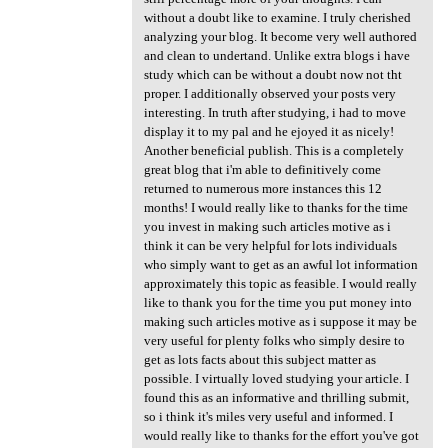
without a doubt like to examine. I truly cherished
analyzing your blog. It become very well authored
and clean to undertand. Unlike extra blogs i have
study which can be without a doubt now not tht
proper. I additionally observed your posts very
interesting. In truth after studying, i had to move
display it to my pal and he ejoyed it as nicely!
Another beneficial publish. This is a completely
great blog that i'm able to definitively come
returned to numerous more instances this 12
months! I would really like to thanks for the time
you invest in making such articles motive as i
think it can be very helpful for lots individuals
who simply want to get as an awful lot information
approximately this topic as feasible. I would really
like to thank you for the time you put money into
making such articles motive as i suppose it may be
very useful for plenty folks who simply desire to
get as lots facts about this subject matter as
possible. I virtually loved studying your article. I
found this as an informative and thrilling submit,
so i think it's miles very useful and informed. I
would really like to thanks for the effort you've got