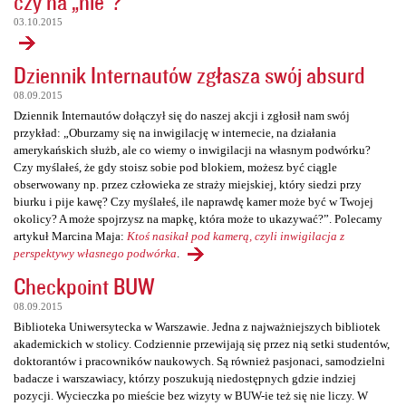
czy na „nie”?
03.10.2015
Dziennik Internautów zgłasza swój absurd
08.09.2015
Dziennik Internautów dołączył się do naszej akcji i zgłosił nam swój
przykład: „Oburzamy się na inwigilację w internecie, na działania
amerykańskich służb, ale co wiemy o inwigilacji na własnym podwórku?
Czy myślałeś, że gdy stoisz sobie pod blokiem, możesz być ciągle
obserwowany np. przez człowieka ze straży miejskiej, który siedzi przy
biurku i pije kawę? Czy myślałeś, ile naprawdę kamer może być w Twojej
okolicy? A może spojrzysz na mapkę, która może to ukazywać?”. Polecamy
artykuł Marcina Maja:
Ktoś nasikał pod kamerą, czyli inwigilacja z
perspektywy własnego podwórka
.
Checkpoint BUW
08.09.2015
Biblioteka Uniwersytecka w Warszawie. Jedna z najważniejszych bibliotek
akademickich w stolicy. Codziennie przewijają się przez nią setki studentów,
doktorantów i pracowników naukowych. Są również pasjonaci, samodzielni
badacze i warszawiacy, którzy poszukują niedostępnych gdzie indziej
pozycji. Wycieczka po mieście bez wizyty w BUW-ie też się nie liczy. W