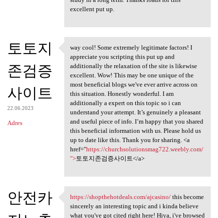
excellent put up.
토토지
way cool! Some extremely legitimate factors! I
way cool! Some extremely
appreciate you scripting this put up and
존검증
additionally the relaxation of the site is likewise
excellent. Wow! This may be one unique of the
most beneficial blogs we've ever arrive across on
사이트
this situation. Honestly wonderful. I am
additionally a expert on this topic so i can
22.06.2023
understand your attempt. It’s genuinely a pleasant
and useful piece of info. I’m happy that you shared
Adres
this beneficial information with us. Please hold us
up to date like this. Thank you for sharing. <a
href="
https://churchsolutionsmag722.weebly.com/
">
토토지존검증사이트</a>
안전카
https://shopthehotdeals.com/ajcasino/
this become
https://shopthehotdeals.com
sincerely an interesting topic and i kinda believe
what you've got cited right here! Hiya, i've browsed