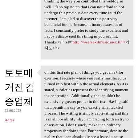
thinking the way you controlled this weblog so
well. It’s so top notch that i can not afford to not
undergo this precious data every time i surf the
internet! I am glad to discover this post very
beneficial for me, because it incorporates lot of
facts. I constantly prefer to study the excellent and
happy i discovered this thing in you submit.
Thanks <a href="
http://weareexitmusic.mex.tl/">
카
지노</a>
토토매
on this first rate plan of things you get an a+ for
on this first rate plan of
exertion. Precisely where you really misplaced us
거진 검
turned into first within the actual elements. As it is
stated, subtleties represent the identifying moment
the contention.. Additionally, that couldn't be
증업체
extensively greater proper in this text. Having said
that, permit me say to you exactly what tackled
22.06.2023
process. The writing is simply captivating and this
is in all possibility why i am placing forth an try to
Adres
observation. I don't surely make it an ordinary
propensity for doing that. Furthermore, despite the
reality that i can absolutely see a leaps in cause