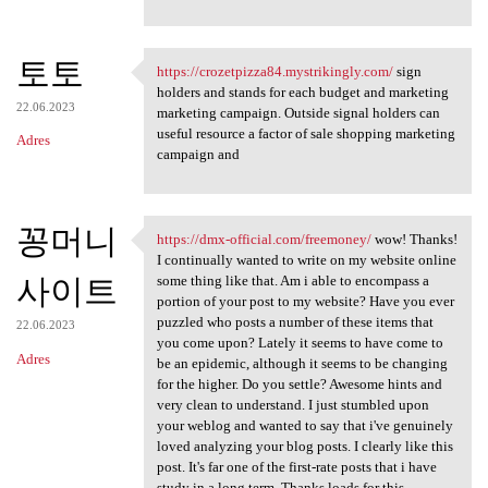
토토
https://crozetpizza84.mystrikingly.com/
sign
https://crozetpizza84
holders and stands for each budget and marketing
22.06.2023
marketing campaign. Outside signal holders can
useful resource a factor of sale shopping marketing
Adres
campaign and
꽁머니
https://dmx-official.com/freemoney/
wow! Thanks!
https://dmx-official.com
I continually wanted to write on my website online
사이트
some thing like that. Am i able to encompass a
portion of your post to my website? Have you ever
puzzled who posts a number of these items that
22.06.2023
you come upon? Lately it seems to have come to
Adres
be an epidemic, although it seems to be changing
for the higher. Do you settle? Awesome hints and
very clean to understand. I just stumbled upon
your weblog and wanted to say that i've genuinely
loved analyzing your blog posts. I clearly like this
post. It's far one of the first-rate posts that i have
study in a long term. Thanks loads for this