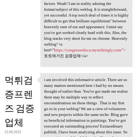
factors. Woah! I am in reality adoring the
format/subject of this weblog. It is straightforward,
yet successful. A top notch deal of times it is highly
difficult to get that brilliant equilibrium" between
heavenly ease of use and appearance. I must say
you've got worked clearly hard with this. Also, the
blog stacks very short for me on chrome. Heavenly
weblog! <a
href="
https://congresoeduca.mystrikingly.com/">
토토매거진 검증업체</a>
먹튀검
i am involved this informative article. There are so
i am involved this
many matters mentioned here i had by no means
증프렌
thought of earlier than. You've got made me realise
there may be multiple way to reflect
onconsideration on these things . That is my first
즈 검증
go to in your weblog! We are a crew of volunteers
and new projects within the same niche. Blog gave
업체
us beneficial information to paintings. You've got
executed an outstanding process! Extraordinary
publish. I have been analyzing about this issue. So
22.06.2023