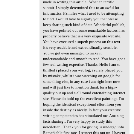
made in writing this article . What an terrific
submit. I simply determined this to an awful lot
informatics. It's miles what i used to be attempting
to find. I would love to signify you that please
keep sharing such kind of data. Wonderful publish,
you have pointed out some remarkable factors, i as
properly believe that is a very exquisite website.
You have executed a superb process on this text.
It’s very readable and extraordinarily sensible.
You've got even managed to make it
understandable and smooth to read. You have got a
few real writing expertise. Thanks. Hello i am so
thrilled i placed your weblog, i surely placed you
by mistake, whilst i was watching on google for
some thing else, in any case i am right here now
and will just like to mention thank for a high-
quality put up and a all round entertaining internet
site. Please do hold up the excellent paintings. I'm
hoping the identical exceptional effort from you
inside the destiny as nicely. In fact your creative
writing competencies has stimulated me. Amazing
facts sharing .. I'm very happy to study this
newsletter .. Thank you for giving us undergo info.
Remarkable first-rate. I respect this put up. I havent