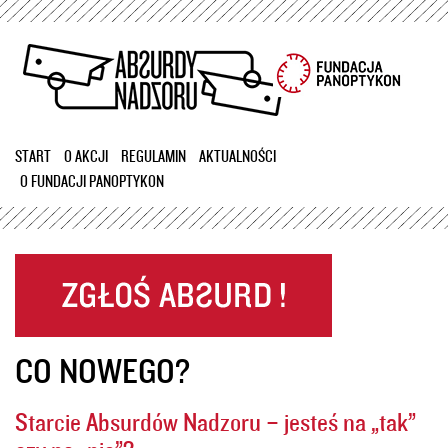
Przejdź
do
treści
START
O AKCJI
REGULAMIN
AKTUALNOŚCI
O FUNDACJI PANOPTYKON
CO NOWEGO?
Starcie Absurdów Nadzoru – jesteś na „tak”