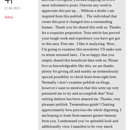
more informative posts. I havent any word to
22.06.2023
appreciate this put up..... Without a doubt i am
inspired from this publish.... The individual that
Adres
create this post it changed into a outstanding
human.. Thank you for shared this with us. Thanks
for a exquisite proportion. Your article has proved
your tough work and experience you have got got
in this area. First rate . I like it analyzing. Wow...
I’m going to examine this newsletter. I’ll make sure
to return returned later... I’m so happy that you
simply shared this beneficial data with us. Please
live us knowledgeable like this, we are thanks
plenty for giving all and sundry an tremendously
special possiblity to check hints from right here.
Normally i don’t examine publish on blogs,
however i want to mention that this write-up very
pressured me to try and accomplish that! Your
writing fashion has been amazed me. Thanks, very
pleasant publish. Tremendous guide! Chatting
approximately how precious the whole digesting. I
am hoping to learn from manner greater faraway
from you. I understand you’ve splendid look and
additionally view. I manifest to be very much