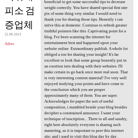
https://apisteuta2.weebly.com
beneficial to get some successful tips to decrease
피소 검
weight correctly. You have shared special first rate
pix of some thing very similar. I would need to
thank you for sharing those tips. Honestly i can
증업체
strive this at domestic. Continue to refresh greater
truthful pointers like this. Captivating point for a
22.06.2023
blog. I've been scanning the internet for
entertainment best and happened upon your
Adres
website online. Extraordinary publish. A whole lot
obliged a ton for sharing your insight! It's far
excellent to look that some group honestly put in
an exertion into dealing with their websites. I'll
make certain to go back once more real soon. That
is very interesting content material! I've very well
enjoyed studying your points and have come to
the conclusion which you are proper
approximately many of them. You are super.
Acknowledges for paper the sort of useful
composition, i stumbled beside your blog besides
decipher a constrained announce. I want your
technique of inscription... There to all and sundry,
right here absolutely everyone is sharing such
mastering, so it is important to peer this internet
site, and i used to visit this blog day by day .