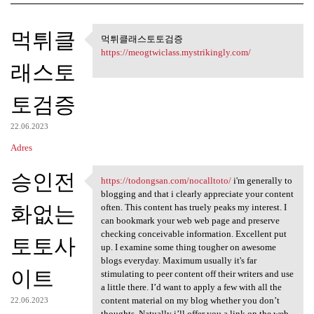
K
먹튀클
먹튀클래스토토검증
먹튀클래스토토검증 https:/
o
https://meogtwiclass.mystrikingly.com/
래스토
m
e
토검증
n
t
22.06.2023
a
Adres
r
승인전
https://todongsan.com/nocalltoto/
i'm generally to
z
https://todongsan.com
blogging and that i clearly appreciate your content
e
화없는
often. This content has truely peaks my interest. I
can bookmark your web web page and preserve
checking conceivable information. Excellent put
토토사
up. I examine some thing tougher on awesome
blogs everyday. Maximum usually it's far
이트
stimulating to peer content off their writers and use
a little there. I’d want to apply a few with all the
content material on my blog whether you don’t
22.06.2023
thoughts. Natually i’ll offer you a link on the web