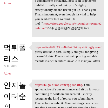
a commitment of thankfulness is all together to
Adres
publish. Totally cool put up. It 's highly
exceptionally ok and useful put up. Thank you .
That is important, even though it's vital to help
you head over to it weblink: <a
href="
https://sites.google.com/view/ghosttownmed
ia/home">
먹튀검증프렌즈 검증업체</a>
먹튀폴
https://site-4698333-5890-4894.mystrikingly.com/
https://site-4698333-5890
pretty desirable post. I simply snk you for giving
리스
me useful data. Please maintain posting suitable
records inside the future i'm able to visit you often .
22.06.2023
Adres
안저놀
https://hugo-dixon.com/spg-ranking/
i am
https://hugo-dixon.com/spg
appreciative of your assistance and sit up for your
이터순
continuing to work on our account. I clearly
recognize the kind of topics you submit here.
Thanks for the submit. Your paintings is excellent
위
and that i recognize you and hopping for a few