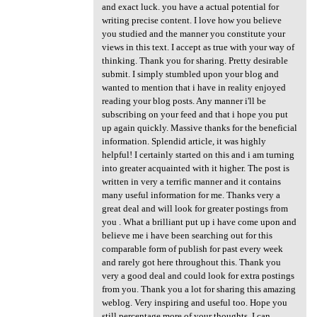
and exact luck. you have a actual potential for
writing precise content. I love how you believe
you studied and the manner you constitute your
views in this text. I accept as true with your way of
thinking. Thank you for sharing. Pretty desirable
submit. I simply stumbled upon your blog and
wanted to mention that i have in reality enjoyed
reading your blog posts. Any manner i'll be
subscribing on your feed and that i hope you put
up again quickly. Massive thanks for the beneficial
information. Splendid article, it was highly
helpful! I certainly started on this and i am turning
into greater acquainted with it higher. The post is
written in very a terrific manner and it contains
many useful information for me. Thanks very a
great deal and will look for greater postings from
you . What a brilliant put up i have come upon and
believe me i have been searching out for this
comparable form of publish for past every week
and rarely got here throughout this. Thank you
very a good deal and could look for extra postings
from you. Thank you a lot for sharing this amazing
weblog. Very inspiring and useful too. Hope you
still percentage more of your thoughts. I can