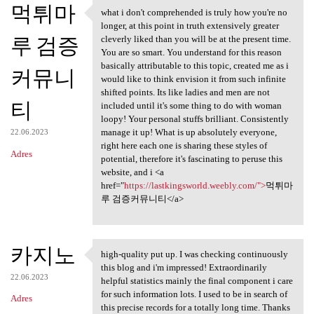
먹튀마
what i don't comprehended is truly how you're no
what i don't comprehended is
longer, at this point in truth extensively greater
루 검증
cleverly liked than you will be at the present time.
You are so smart. You understand for this reason
basically attributable to this topic, created me as i
커뮤니
would like to think envision it from such infinite
shifted points. Its like ladies and men are not
티
included until it's some thing to do with woman
loopy! Your personal stuffs brilliant. Consistently
manage it up! What is up absolutely everyone,
22.06.2023
right here each one is sharing these styles of
Adres
potential, therefore it's fascinating to peruse this
website, and i <a
href="
https://lastkingsworld.weebly.com/">
먹튀마
루 검증커뮤니티</a>
카지노
high-quality put up. I was checking continuously
high-quality put up. I was
this blog and i'm impressed! Extraordinarily
22.06.2023
helpful statistics mainly the final component i care
for such information lots. I used to be in search of
Adres
this precise records for a totally long time. Thanks