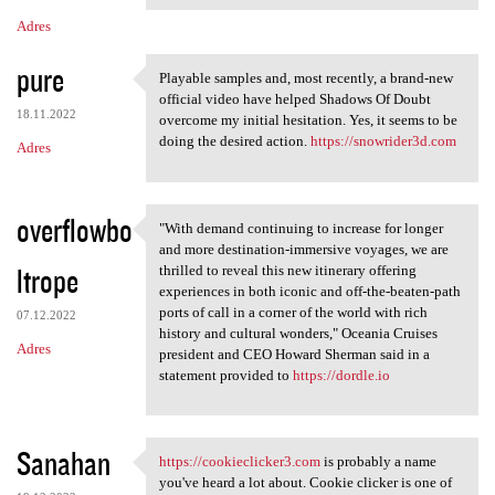
Adres
pure
Playable samples and, most recently, a brand-new
Playable samples and, most
official video have helped Shadows Of Doubt
18.11.2022
overcome my initial hesitation. Yes, it seems to be
doing the desired action.
https://snowrider3d.com
Adres
overflowbo
"With demand continuing to increase for longer
"With demand continuing to
and more destination-immersive voyages, we are
ltrope
thrilled to reveal this new itinerary offering
experiences in both iconic and off-the-beaten-path
ports of call in a corner of the world with rich
07.12.2022
history and cultural wonders," Oceania Cruises
Adres
president and CEO Howard Sherman said in a
statement provided to
https://dordle.io
Sanahan
https://cookieclicker3.com
is probably a name
https://cookieclicker3.com is
you've heard a lot about. Cookie clicker is one of