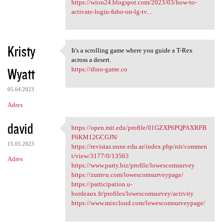
https://wion24.blogspot.com/2023/03/how-to-
activate-login-fubo-on-lg-tv....
Kristy
It's a scrolling game where you guide a T-Rex
It's a scrolling game where
across a desert.
Wyatt
https://dino-game.co
05.04.2023
Adres
david
https://open.mit.edu/profile/01GZXP6PQPAXRFB
https://open.mit.edu/profile
F6KM12GCGJN/
15.05.2023
https://revistas.unne.edu.ar/index.php/nit/commen
t/view/3177/0/13563
Adres
https://www.party.biz/profile/lowescomsurvey
https://zumvu.com/lowescomsurveypage/
https://participation.u-
bordeaux.fr/profiles/lowescomsurvey/activity
https://www.mixcloud.com/lowescomsurveypage/