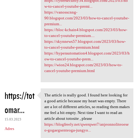
https://cybersecurity54.blogspot.com/2023/03/ho
w-to-cancel-youtube-premi...
https://vanosscnng-
90.blogspot.com/2023/03/how-to-cancel-youtube-
premium...
https://bloc-kchain4.blogspot.com/2023/03/how-
to-cancel-youtube-premium....
https://skynnews57.blogspot.com/2023/03/how-
to-cancel-youtube-premium.html
https://hyperautomation4.blogspot.com/2023/03/h
ow-to-cancel-youtube-prem...
https://wion24.blogspot.com/2023/03/how-to-
cancel-youtube-premium.html
https://tot
The article is really good. I found here looking for
The article is really good. I
a good article because my heart was empty. There
omar...
are a lot of different articles, so reading them makes
me feel a bit empty. Next time I want to read an
article about totosite , please
15.03.2023
https://blogfreely.net/qwerqwer7/anjeonnoliteoese
Adres
o-gogaegsenteoga-jungyo...