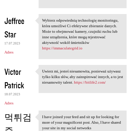
Jeffree
Wybierz odpowiednią technologię monitoringu,
Wybierz odpowiednią
która umożliwi Ci efektywne zbieranie danych.
Star
Może to obejmować kamery, czujniki ruchu lub
inne urządzenia, które mogą rejestrować
aktywność wokół śmietników
17.07.2023
https://immaculategrid.io
Adres
Victor
Uwierz mi, jesteś niesamowita, ponieważ używasz
Uwierz mi, jesteś niesamowita
tylko kilku słów, aby zainspirować innych, a to jest
Patrick
niesamowity talent.
https://bitlife2.com/
18.07.2023
Adres
먹튀검
I have joined your feed and sit up for looking for
I have joined your feed and
more of your magnificent post. Also, I have shared
증
your site in my social networks