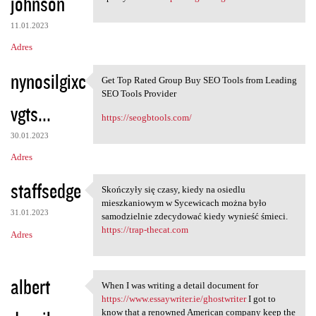
johnson
11.01.2023
Adres
nynosilgixc
Get Top Rated Group Buy SEO Tools from Leading
Get Top Rated Group Buy SEO
SEO Tools Provider
vgts...
https://seogbtools.com/
30.01.2023
Adres
staffsedge
Skończyły się czasy, kiedy na osiedlu
Skończyły się czasy, kiedy na
mieszkaniowym w Sycewicach można było
31.01.2023
samodzielnie zdecydować kiedy wynieść śmieci.
https://trap-thecat.com
Adres
albert
When I was writing a detail document for
When I was writing a detail
https://www.essaywriter.ie/ghostwriter
I got to
know that a renowned American company keep the