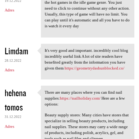
19.12.2022
the hot games in the idle game genre. You just
need to click to continue without any other action.
Adres
Usually, this type of game will have no limit. You
can play until it's automatic and all you have to do
is watch it every day
Limdam
It's very good and important. incredibly cool blog
It's very good and important.
incredibly useful link A lot of site readers have
28.12.2022
benefited greatly from the information you have
given them
https://geometrydashunblocked.co/
Adres
hehena
There are many places where you can find nail
There are many places where
supplies:
https://nailholiday.com/
Here are a few
tomos
options:
Beauty supply stores: Many cities have stores that
31.12.2022
specialize in selling beauty products, including
Adres
nail supplies. These stores may carry a wide range
of products, including polish, acrylics, gel, and
tools such as nail files and clippers.