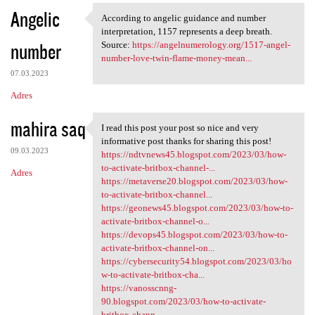
Angelic
According to angelic guidance and number
According to angelic guidance
interpretation, 1157 represents a deep breath.
number
Source:
https://angelnumerology.org/1517-angel-
number-love-twin-flame-money-mean...
07.03.2023
Adres
mahira saq
I read this post your post so nice and very
I read this post your post so
informative post thanks for sharing this post!
09.03.2023
https://ndtvnews45.blogspot.com/2023/03/how-
to-activate-britbox-channel-...
Adres
https://metaverse20.blogspot.com/2023/03/how-
to-activate-britbox-channel...
https://geonews45.blogspot.com/2023/03/how-to-
activate-britbox-channel-o...
https://devops45.blogspot.com/2023/03/how-to-
activate-britbox-channel-on...
https://cybersecurity54.blogspot.com/2023/03/ho
w-to-activate-britbox-cha...
https://vanosscnng-
90.blogspot.com/2023/03/how-to-activate-
britbox-chann...