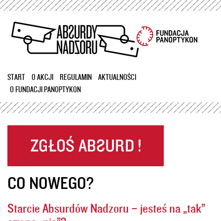
Przejdź
do
treści
START
O AKCJI
REGULAMIN
AKTUALNOŚCI
O FUNDACJI PANOPTYKON
CO NOWEGO?
Starcie Absurdów Nadzoru – jesteś na „tak”