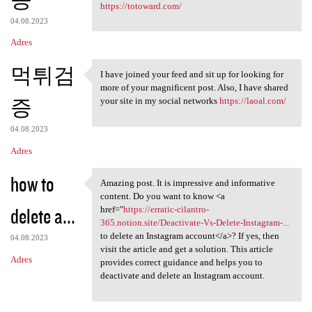
https://totoward.com/
04.08.2023
Adres
먹튀검
I have joined your feed and sit up for looking for
I have joined your feed and
more of your magnificent post. Also, I have shared
증
your site in my social networks
https://laoal.com/
04.08.2023
Adres
how to
Amazing post. It is impressive and informative
Amazing post. It is
content. Do you want to know <a
delete a...
href="
https://erratic-cilantro-
365.notion.site/Deactivate-Vs-Delete-Instagram-...
to delete an Instagram account</a>? If yes, then
04.08.2023
visit the article and get a solution. This article
Adres
provides correct guidance and helps you to
deactivate and delete an Instagram account.