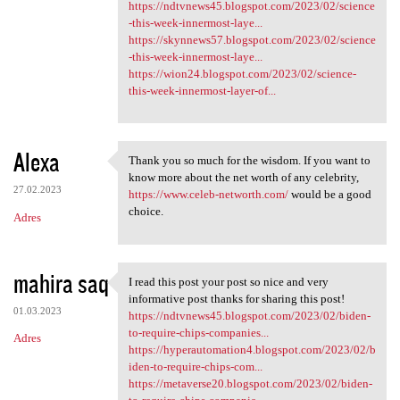
https://ndtvnews45.blogspot.com/2023/02/science
-this-week-innermost-laye...
https://skynnews57.blogspot.com/2023/02/science
-this-week-innermost-laye...
https://wion24.blogspot.com/2023/02/science-
this-week-innermost-layer-of...
Alexa
Thank you so much for the wisdom. If you want to
Thank you so much for the
know more about the net worth of any celebrity,
27.02.2023
https://www.celeb-networth.com/
would be a good
choice.
Adres
mahira saq
I read this post your post so nice and very
I read this post your post so
informative post thanks for sharing this post!
01.03.2023
https://ndtvnews45.blogspot.com/2023/02/biden-
to-require-chips-companies...
Adres
https://hyperautomation4.blogspot.com/2023/02/b
iden-to-require-chips-com...
https://metaverse20.blogspot.com/2023/02/biden-