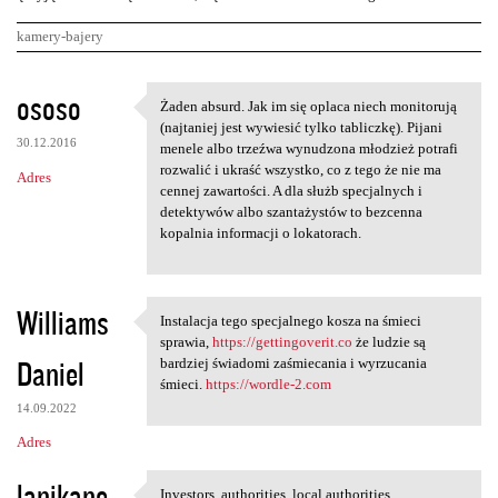
kamery-bajery
K
ososo
Żaden absurd. Jak im się oplaca niech monitorują
Żaden absurd. Jak im się
o
(najtaniej jest wywiesić tylko tabliczkę). Pijani
30.12.2016
m
menele albo trzeźwa wynudzona młodzież potrafi
rozwalić i ukraść wszystko, co z tego że nie ma
Adres
e
cennej zawartości. A dla służb specjalnych i
n
detektywów albo szantażystów to bezcenna
kopalnia informacji o lokatorach.
t
a
r
Williams
Instalacja tego specjalnego kosza na śmieci
Instalacja tego specjalnego
z
sprawia,
https://gettingoverit.co
że ​​ludzie są
Daniel
bardziej świadomi zaśmiecania i wyrzucania
e
śmieci.
https://wordle-2.com
14.09.2022
Adres
lanikane
Investors, authorities, local authorities,