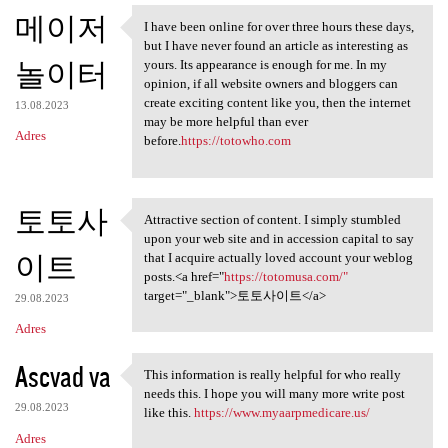
메이저
I have been online for over three hours these days,
I have been online for over
but I have never found an article as interesting as
놀이터
yours. Its appearance is enough for me. In my
opinion, if all website owners and bloggers can
create exciting content like you, then the internet
13.08.2023
may be more helpful than ever
Adres
before.
https://totowho.com
토토사
Attractive section of content. I simply stumbled
Attractive section of content
upon your web site and in accession capital to say
이트
that I acquire actually loved account your weblog
posts.<a href="
https://totomusa.com/"
target="_blank">토토사이트</a>
29.08.2023
Adres
Ascvad va
This information is really helpful for who really
This information is really
needs this. I hope you will many more write post
29.08.2023
like this.
https://www.myaarpmedicare.us/
Adres