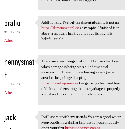
oralie
Additionally, I've written dissertations. It is not an
Additionally, I've written
https://slimerancher2.co
easy topic. I finished it in
09.01.2023
about a month. Thank you for publishing this
helpful article.
Adres
hennysmat
There are a few things that should always be done
There are a few things that
when garbage is being stored under special
h
supervision. These include having a designated
area for the garbage, keeping
https://heardlegame.co/
the garbage clean and free
11.01.2023
of debris, and ensuring that the garbage is properly
Adres
sealed and protected from the elements.
jack
I will share it with my friends You are a good writer
I will share it with my
keep publishing similar information continuously
open your first
https://iogames.games