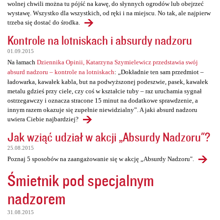
wolnej chwili można tu pójść na kawę, do słynnych ogrodów lub obejrzeć
wystawę. Wszystko dla wszystkich, od ręki i na miejscu. No tak, ale najpierw
trzeba się dostać do środka.
Kontrole na lotniskach i absurdy nadzoru
01.09.2015
Na łamach
Dziennika Opinii, Katarzyna Szymielewicz przedstawia swój
absurd nadzoru – kontrole na lotniskach
: „Dokładnie ten sam przedmiot –
ładowarka, kawałek kabla, but na podwyższonej podeszwie, pasek, kawałek
metalu gdzieś przy ciele, czy coś w kształcie tuby – raz uruchamia sygnał
ostrzegawczy i oznacza stracone 15 minut na dodatkowe sprawdzenie, a
innym razem okazuje się zupełnie niewidzialny”. A jaki absurd nadzoru
uwiera Ciebie najbardziej?
Jak wziąć udział w akcji „Absurdy Nadzoru"?
25.08.2015
Poznaj 5 sposobów na zaangażowanie się w akcję „Absurdy Nadzoru".
Śmietnik pod specjalnym
nadzorem
31.08.2015