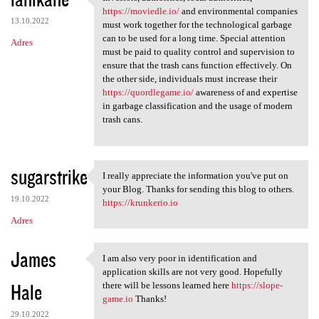
Investors, authorities, local
https://moviedle.io/
and environmental companies
13.10.2022
must work together for the technological garbage
can to be used for a long time. Special attention
Adres
must be paid to quality control and supervision to
ensure that the trash cans function effectively. On
the other side, individuals must increase their
https://quordlegame.io/
awareness of and expertise
in garbage classification and the usage of modern
trash cans.
sugarstrike
I really appreciate the information you've put on
I really appreciate the
your Blog. Thanks for sending this blog to others.
19.10.2022
https://krunkerio.io
Adres
James
I am also very poor in identification and
I am also very poor in
application skills are not very good. Hopefully
Hale
there will be lessons learned here
https://slope-
game.io
Thanks!
29.10.2022