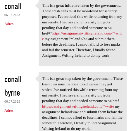
conall
This is a great initiative taken by the government.
This is a great initiative
These trash cans must be monitored for security
06.07.2023
purposes. I've noticed this while returning from my
university. I had several university projects
Adres
pending that day and needed someone to <a
href="
https://assignmentwritingireland.com/">writ
e
my assignment Ireland</a> and submit them
before the deadlines. I cannot afford to lose marks
and fail the semester. Therefore, I finally found
Assignment Writing Ireland to do my work.
conall
This is a great step taken by the government. These
This is a great step taken by
trash bins must be monitored incase they get
byrne
stolen. I've noticed this while returning from my
university. I had several university projects
pending that day and needed someone to <a href="
06.07.2023
https://assignmentwritingireland.com/">write
my
Adres
assignment Ireland</a> and submit them before the
deadlines. I cannot afford to lose marks and fail the
semester. Therefore, I finally found Assignment
Writing Ireland to do my work.