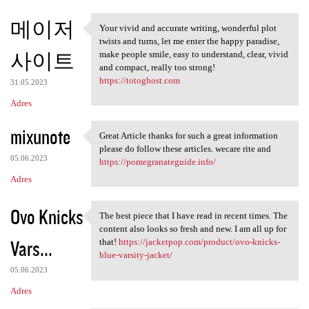
메이저
Your vivid and accurate writing, wonderful plot
Your vivid and accurate
twists and turns, let me enter the happy paradise,
사이트
make people smile, easy to understand, clear, vivid
and compact, really too strong!
https://totoghost.com
31.05.2023
Adres
mixunote
Great Article thanks for such a great information
Great Article thanks for such
please do follow these articles. wecare rite and
05.06.2023
https://pomegranateguide.info/
Adres
Ovo Knicks
The best piece that I have read in recent times. The
The best piece that I have
content also looks so fresh and new. I am all up for
Vars...
that!
https://jacketpop.com/product/ovo-knicks-
blue-varsity-jacket/
05.06.2023
Adres