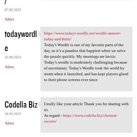
/
07.09.2023
Adres
todaywordl
https://www.todays-wordle.net/wordle-answer-
https://www.todays-wordle.net
today-and-hints/
e
Today's Wordle is one of my favorite parts of the
day, so it’s a paradox that happiest when we solve
the puzzle quickly. My mornings are hectic.
10.09.2023
Today’s wordle is moderately challenging because
Adres
of uncertainty. Today's Wordle took the world by
storm when it launched, and has kept players glued
to their phone screens ever since.
Codella Biz
I really like your article Thank you for sharing with
I really like your article
us.
18.09.2023
As regard:-
https://www.codella.biz/chennai-
escorts/
Adres