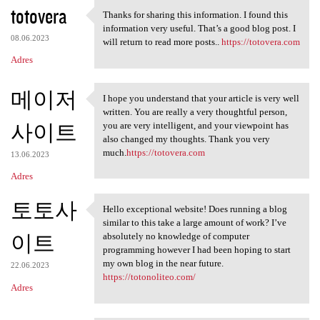
totovera
Thanks for sharing this information. I found this
Thanks for sharing this
information very useful. That’s a good blog post. I
08.06.2023
will return to read more posts..
https://totovera.com
Adres
메이저
I hope you understand that your article is very well
I hope you understand that
written. You are really a very thoughtful person,
사이트
you are very intelligent, and your viewpoint has
also changed my thoughts. Thank you very
much.
https://totovera.com
13.06.2023
Adres
토토사
Hello exceptional website! Does running a blog
Hello exceptional website!
similar to this take a large amount of work? I’ve
이트
absolutely no knowledge of computer
programming however I had been hoping to start
my own blog in the near future.
22.06.2023
https://totonoliteo.com/
Adres