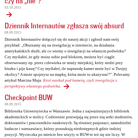
czy na „nie”?
03.10.2015
Dziennik Internautów zgłasza swój absurd
08.09.2015
Dziennik Internautów dołączył się do naszej akcji i zgłosił nam swój
przykład: „Oburzamy się na inwigilację w internecie, na działania
amerykańskich służb, ale co wiemy o inwigilacji na własnym podwórku?
Czy myślałeś, że gdy stoisz sobie pod blokiem, możesz być ciągle
obserwowany np. przez człowieka ze straży miejskiej, który siedzi przy
biurku i pije kawę? Czy myślałeś, ile naprawdę kamer może być w Twojej
okolicy? A może spojrzysz na mapkę, która może to ukazywać?”. Polecamy
artykuł Marcina Maja:
Ktoś nasikał pod kamerą, czyli inwigilacja z
perspektywy własnego podwórka
.
Checkpoint BUW
08.09.2015
Biblioteka Uniwersytecka w Warszawie. Jedna z najważniejszych bibliotek
akademickich w stolicy. Codziennie przewijają się przez nią setki studentów,
doktorantów i pracowników naukowych. Są również pasjonaci, samodzielni
badacze i warszawiacy, którzy poszukują niedostępnych gdzie indziej
pozycji. Wycieczka po mieście bez wizyty w BUW-ie też się nie liczy. W