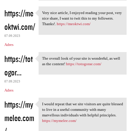
https://me
Very nice article, I enjoyed reading your post, very
Very nice article, I enjoyed
nice share, I want to twit this to my followers.
oktwi.com/
Thanks!.
https://meoktwi.com/
07.09.2023
Adres
https://tot
The overall look of your site is wonderful, as well
The overall look of your site
as the content!
https://totogorae.com/
ogor...
07.09.2023
Adres
https://my
I would repeat that we site visitors are quite blessed
I would repeat that we site
to live in a useful community with many
melee.com
marvellous individuals with helpful principles.
https://mymelee.com/