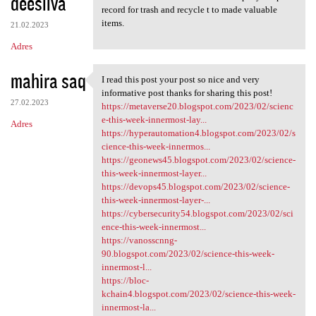
deesilva
record for trash and recycle t to made valuable
items.
21.02.2023
Adres
mahira saq
I read this post your post so nice and very
I read this post your post so
informative post thanks for sharing this post!
27.02.2023
https://metaverse20.blogspot.com/2023/02/scienc
e-this-week-innermost-lay...
Adres
https://hyperautomation4.blogspot.com/2023/02/s
cience-this-week-innermos...
https://geonews45.blogspot.com/2023/02/science-
this-week-innermost-layer...
https://devops45.blogspot.com/2023/02/science-
this-week-innermost-layer-...
https://cybersecurity54.blogspot.com/2023/02/sci
ence-this-week-innermost...
https://vanosscnng-
90.blogspot.com/2023/02/science-this-week-
innermost-l...
https://bloc-
kchain4.blogspot.com/2023/02/science-this-week-
innermost-la...