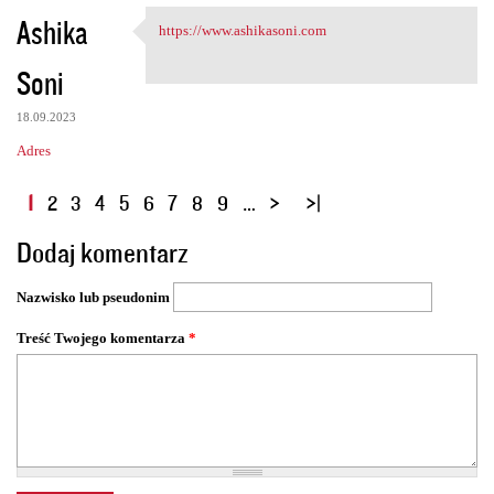
Ashika
https://www.ashikasoni.com
https://www.ashikasoni.com
Soni
18.09.2023
Adres
S
1
2
3
4
5
6
7
8
9
…
t
Dodaj komentarz
r
o
Nazwisko lub pseudonim
n
y
Treść Twojego komentarza
*