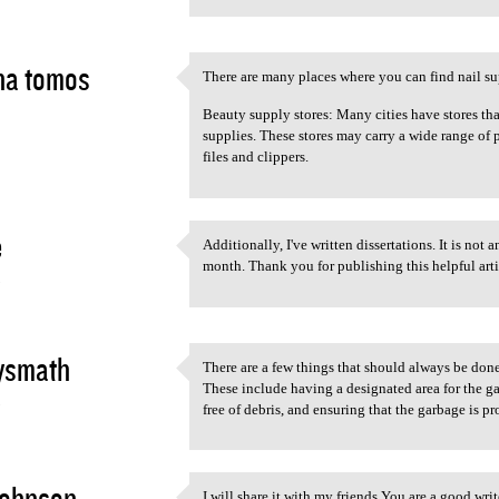
na tomos
There are many places where you can find nail su
There are many places where
2
Beauty supply stores: Many cities have stores tha
supplies. These stores may carry a wide range of p
files and clippers.
e
Additionally, I've written dissertations. It is not 
Additionally, I've written
month. Thank you for publishing this helpful arti
3
ysmath
There are a few things that should always be don
There are a few things that
These include having a designated area for the 
3
free of debris, and ensuring that the garbage is p
johnson
I will share it with my friends You are a good wr