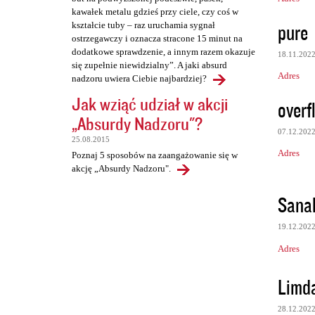
kawałek metalu gdzieś przy ciele, czy coś w
pure
kształcie tuby – raz uruchamia sygnał
ostrzegawczy i oznacza stracone 15 minut na
dodatkowe sprawdzenie, a innym razem okazuje
18.11.202
się zupełnie niewidzialny”. A jaki absurd
Adres
nadzoru uwiera Ciebie najbardziej?
Jak wziąć udział w akcji
overf
„Absurdy Nadzoru"?
07.12.202
25.08.2015
Adres
Poznaj 5 sposobów na zaangażowanie się w
akcję „Absurdy Nadzoru".
Sana
19.12.202
Adres
Limd
28.12.202