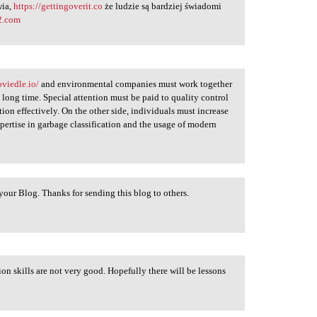
wia,
https://gettingoverit.co
że ​​ludzie są bardziej świadomi
-2.com
oviedle.io/
and environmental companies must work together
 long time. Special attention must be paid to quality control
tion effectively. On the other side, individuals must increase
ertise in garbage classification and the usage of modern
 your Blog. Thanks for sending this blog to others.
ion skills are not very good. Hopefully there will be lessons