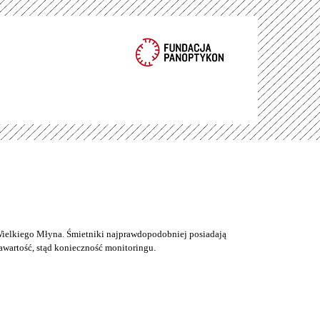
ielkiego Młyna. Śmietniki najprawdopodobniej posiadają
wartość, stąd konieczność monitoringu.