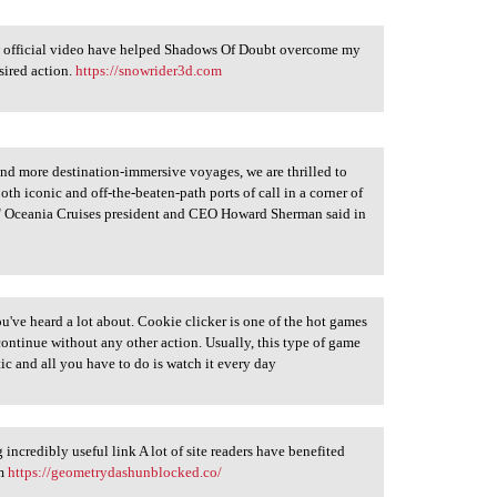
ew official video have helped Shadows Of Doubt overcome my
esired action.
https://snowrider3d.com
nd more destination-immersive voyages, we are thrilled to
oth iconic and off-the-beaten-path ports of call in a corner of
s," Oceania Cruises president and CEO Howard Sherman said in
've heard a lot about. Cookie clicker is one of the hot games
 continue without any other action. Usually, this type of game
tic and all you have to do is watch it every day
 incredibly useful link A lot of site readers have benefited
em
https://geometrydashunblocked.co/