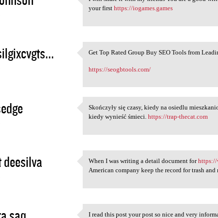
I will share it with my
your first
https://iogames.games
3
ilgixcvgts...
Get Top Rated Group Buy SEO Tools from Leadi
Get Top Rated Group Buy SEO
3
https://seogbtools.com/
sedge
Skończyły się czasy, kiedy na osiedlu mieszk
Skończyły się czasy, kiedy na
kiedy wynieść śmieci.
https://trap-thecat.com
3
t deesilva
When I was writing a detail document for
https:/
When I was writing a detail
American company keep the record for trash and r
3
a saq
I read this post your post so nice and very inform