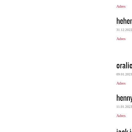
Adres
hehe
31.12.202
Adres
orali
09.01.202
Adres
henn
11.01.202
Adres
jack 