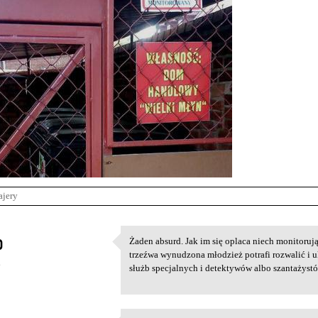
ajery
o
Żaden absurd. Jak im się oplaca niech monitorują 
Żaden absurd. Jak im się
trzeźwa wynudzona młodzież potrafi rozwalić i uk
6
służb specjalnych i detektywów albo szantażystó