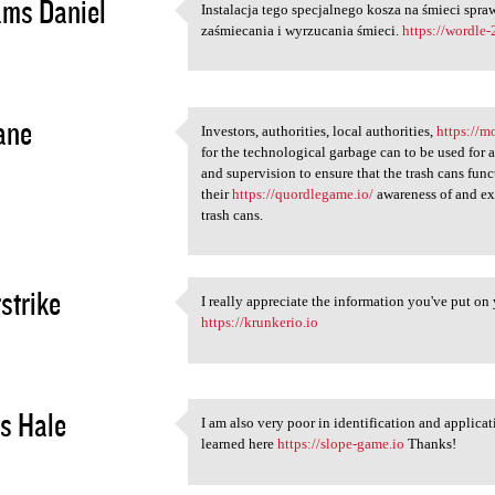
ams Daniel
Instalacja tego specjalnego kosza na śmieci spra
Instalacja tego specjalnego
zaśmiecania i wyrzucania śmieci.
https://wordle
2
ane
Investors, authorities, local authorities,
https://m
Investors, authorities, local
for the technological garbage can to be used for a
2
and supervision to ensure that the trash cans func
their
https://quordlegame.io/
awareness of and exp
trash cans.
strike
I really appreciate the information you've put on
I really appreciate the
https://krunkerio.io
2
s Hale
I am also very poor in identification and applicat
I am also very poor in
learned here
https://slope-game.io
Thanks!
2