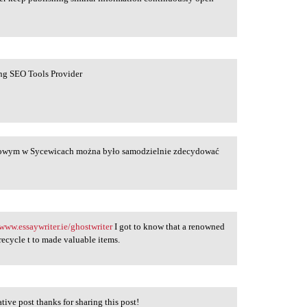
ng SEO Tools Provider
aniowym w Sycewicach można było samodzielnie zdecydować
/www.essaywriter.ie/ghostwriter
I got to know that a renowned
ecycle t to made valuable items.
ative post thanks for sharing this post!