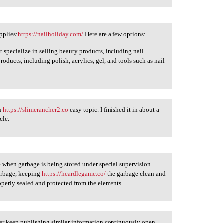
pplies:
https://nailholiday.com/
Here are a few options:
t specialize in selling beauty products, including nail
roducts, including polish, acrylics, gel, and tools such as nail
an
https://slimerancher2.co
easy topic. I finished it in about a
cle.
e when garbage is being stored under special supervision.
garbage, keeping
https://heardlegame.co/
the garbage clean and
roperly sealed and protected from the elements.
iter keep publishing similar information continuously open