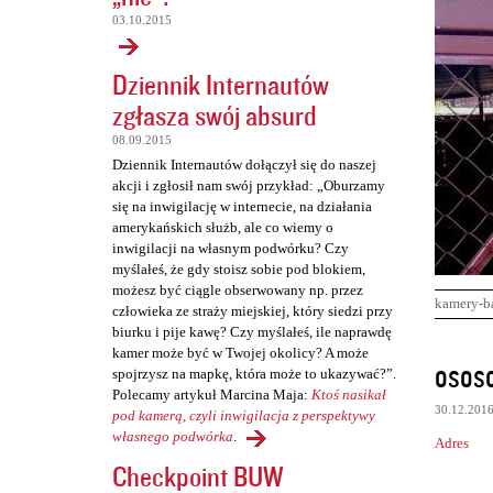
03.10.2015
Dziennik Internautów
zgłasza swój absurd
08.09.2015
Dziennik Internautów dołączył się do naszej
akcji i zgłosił nam swój przykład: „Oburzamy
się na inwigilację w internecie, na działania
amerykańskich służb, ale co wiemy o
inwigilacji na własnym podwórku? Czy
myślałeś, że gdy stoisz sobie pod blokiem,
możesz być ciągle obserwowany np. przez
kamery-b
człowieka ze straży miejskiej, który siedzi przy
biurku i pije kawę? Czy myślałeś, ile naprawdę
kamer może być w Twojej okolicy? A może
K
osos
spojrzysz na mapkę, która może to ukazywać?”.
o
Polecamy artykuł Marcina Maja:
Ktoś nasikał
30.12.201
m
pod kamerą, czyli inwigilacja z perspektywy
własnego podwórka
.
Adres
e
Checkpoint BUW
n