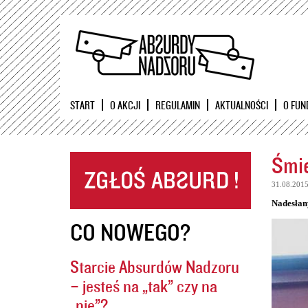
START
O AKCJI
REGULAMIN
AKTUALNOŚCI
O FUN
Śmie
31.08.201
Nadesłan
CO NOWEGO?
Starcie Absurdów Nadzoru
– jesteś na „tak” czy na
„nie”?