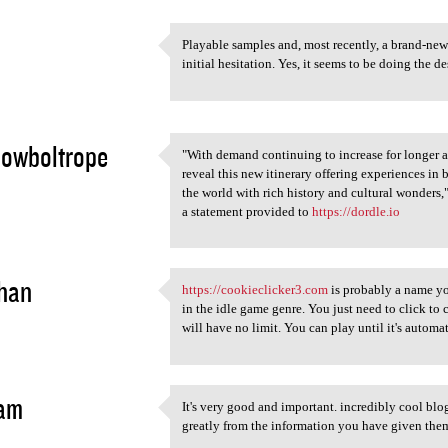
Playable samples and, most recently, a brand-n
Playable samples and, most
initial hesitation. Yes, it seems to be doing the d
2
lowboltrope
"With demand continuing to increase for longer a
"With demand continuing to
reveal this new itinerary offering experiences in b
2
the world with rich history and cultural wonder
a statement provided to
https://dordle.io
han
https://cookieclicker3.com
is probably a name you
https://cookieclicker3.com is
in the idle game genre. You just need to click to
2
will have no limit. You can play until it's automa
am
It's very good and important. incredibly cool blog
It's very good and important.
greatly from the information you have given th
2