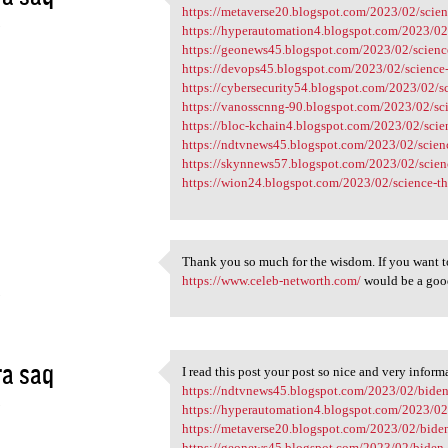
I read this post your post so
https://metaverse20.blogspot.com/2023/02/scienc
3
https://hyperautomation4.blogspot.com/2023/02/
https://geonews45.blogspot.com/2023/02/science
https://devops45.blogspot.com/2023/02/science-t
https://cybersecurity54.blogspot.com/2023/02/sc
https://vanosscnng-90.blogspot.com/2023/02/scie
https://bloc-kchain4.blogspot.com/2023/02/scien
https://ndtvnews45.blogspot.com/2023/02/scienc
https://skynnews57.blogspot.com/2023/02/scienc
https://wion24.blogspot.com/2023/02/science-thi
Thank you so much for the wisdom. If you want t
Thank you so much for the
https://www.celeb-networth.com/
would be a goo
3
a saq
I read this post your post so nice and very inform
I read this post your post so
https://ndtvnews45.blogspot.com/2023/02/biden-
3
https://hyperautomation4.blogspot.com/2023/02/
https://metaverse20.blogspot.com/2023/02/biden
https://geonews45.blogspot.com/2023/02/biden-t