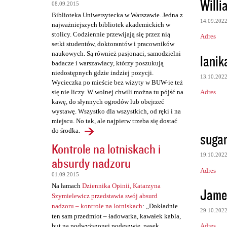
Willi
08.09.2015
t
Biblioteka Uniwersytecka w Warszawie. Jedna z
a
14.09.202
najważniejszych bibliotek akademickich w
stolicy. Codziennie przewijają się przez nią
r
Adres
setki studentów, doktorantów i pracowników
z
naukowych. Są również pasjonaci, samodzielni
lanik
badacze i warszawiacy, którzy poszukują
e
niedostępnych gdzie indziej pozycji.
13.10.202
Wycieczka po mieście bez wizyty w BUW-ie też
Adres
się nie liczy. W wolnej chwili można tu pójść na
kawę, do słynnych ogrodów lub obejrzeć
wystawę. Wszystko dla wszystkich, od ręki i na
miejscu. No tak, ale najpierw trzeba się dostać
do środka.
sugar
Kontrole na lotniskach i
19.10.202
absurdy nadzoru
Adres
01.09.2015
Na łamach
Dziennika Opinii, Katarzyna
Jame
Szymielewicz przedstawia swój absurd
nadzoru – kontrole na lotniskach
: „Dokładnie
29.10.202
ten sam przedmiot – ładowarka, kawałek kabla,
Adres
but na podwyższonej podeszwie, pasek,