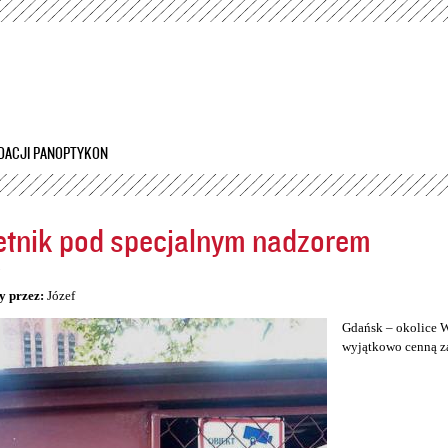
Przejdź
do
treści
DACJI PANOPTYKON
tnik pod specjalnym nadzorem
5
y przez:
Józef
Gdańsk – okolice W
wyjątkowo cenną za