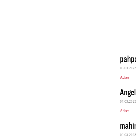
pahp
06.03.202
Adres
Angel
07.03.202
Adres
mahir
09.03.202