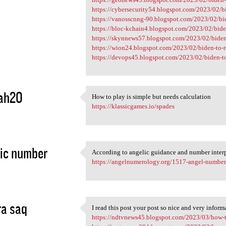
https://cybersecurity54.blogspot.com/2023/02/bi
https://vanosscnng-90.blogspot.com/2023/02/bid
https://bloc-kchain4.blogspot.com/2023/02/biden
https://skynnews57.blogspot.com/2023/02/biden-
https://wion24.blogspot.com/2023/02/biden-to-
https://devops45.blogspot.com/2023/02/biden-t
ah20
How to play is simple but needs calculation
How to play is simple but
https://klassicgames.io/spades
3
ic number
According to angelic guidance and number interpr
According to angelic guidance
https://angelnumerology.org/1517-angel-number
3
a saq
I read this post your post so nice and very inform
I read this post your post so
https://ndtvnews45.blogspot.com/2023/03/how-to
3