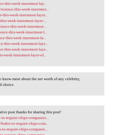
e-this-week-innermost-lay...
science-this-week-innermos...
-this-week-innermost-layer...
his-week-innermost-layer-...
ience-this-week-innermost...
nce-this-week-innermost-l...
ce-this-week-innermost-la...
e-this-week-innermost-laye...
e-this-week-innermost-laye...
s-week-innermost-layer-of...
o know more about the net worth of any celebrity,
d choice.
ative post thanks for sharing this post!
to-require-chips-companies...
biden-to-require-chips-com...
-to-require-chips-companie...
o-require-chips-companies....