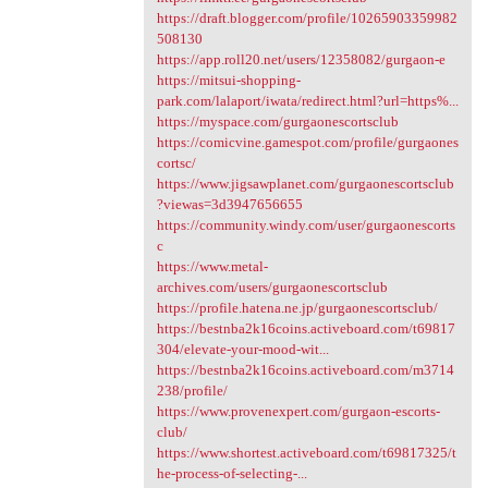
https://draft.blogger.com/profile/10265903359982
508130
https://app.roll20.net/users/12358082/gurgaon-e
https://mitsui-shopping-
park.com/lalaport/iwata/redirect.html?url=https%...
https://myspace.com/gurgaonescortsclub
https://comicvine.gamespot.com/profile/gurgaones
cortsc/
https://www.jigsawplanet.com/gurgaonescortsclub
?viewas=3d3947656655
https://community.windy.com/user/gurgaonescorts
c
https://www.metal-
archives.com/users/gurgaonescortsclub
https://profile.hatena.ne.jp/gurgaonescortsclub/
https://bestnba2k16coins.activeboard.com/t69817
304/elevate-your-mood-wit...
https://bestnba2k16coins.activeboard.com/m3714
238/profile/
https://www.provenexpert.com/gurgaon-escorts-
club/
https://www.shortest.activeboard.com/t69817325/t
he-process-of-selecting-...