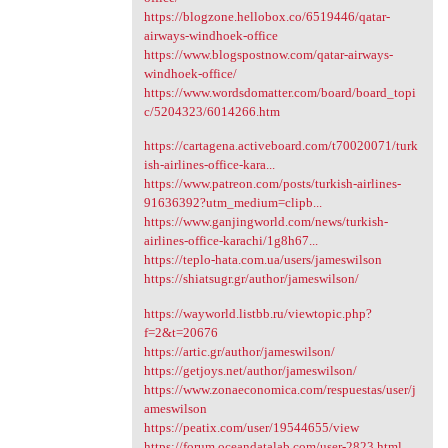
https://blogzone.hellobox.co/6519446/qatar-
airways-windhoek-office
https://www.blogspostnow.com/qatar-airways-
windhoek-office/
https://www.wordsdomatter.com/board/board_topi
c/5204323/6014266.htm
https://cartagena.activeboard.com/t70020071/turk
ish-airlines-office-kara...
https://www.patreon.com/posts/turkish-airlines-
91636392?utm_medium=clipb...
https://www.ganjingworld.com/news/turkish-
airlines-office-karachi/1g8h67...
https://teplo-hata.com.ua/users/jameswilson
https://shiatsugr.gr/author/jameswilson/
https://wayworld.listbb.ru/viewtopic.php?
f=2&t=20676
https://artic.gr/author/jameswilson/
https://getjoys.net/author/jameswilson/
https://www.zonaeconomica.com/respuestas/user/j
ameswilson
https://peatix.com/user/19544655/view
https://forum.oceandatalab.com/user-2823.html