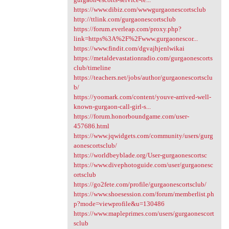
https://www.dibiz.com/wwwgurgaonescortsclub
http://ttlink.com/gurgaonescortsclub
https://forum.everleap.com/proxy.php?
link=https%3A%2F%2Fwww.gurgaonescor...
https://www.findit.com/dgvajhjenlwikai
https://metaldevastationradio.com/gurgaonescorts
club/timeline
https://teachers.net/jobs/author/gurgaonescortsclu
b/
https://yoomark.com/content/youve-arrived-well-
known-gurgaon-call-girl-s...
https://forum.honorboundgame.com/user-
457686.html
https://www.jqwidgets.com/community/users/gurg
aonescortsclub/
https://worldbeyblade.org/User-gurgaonescortsc
https://www.divephotoguide.com/user/gurgaonesc
ortsclub
https://go2fete.com/profile/gurgaonescortsclub/
https://www.shoesession.com/forum/memberlist.ph
p?mode=viewprofile&u=130486
https://www.mapleprimes.com/users/gurgaonescort
sclub