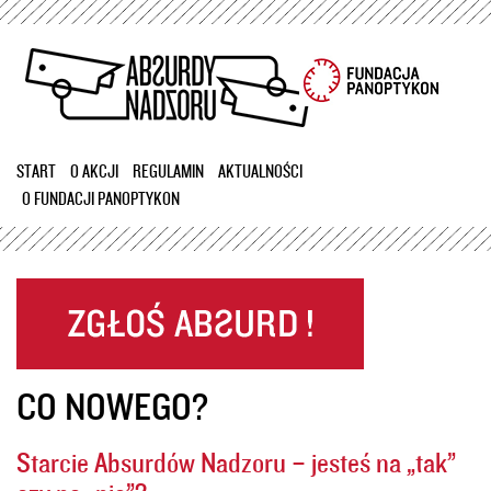
Przejdź
do
treści
START
O AKCJI
REGULAMIN
AKTUALNOŚCI
O FUNDACJI PANOPTYKON
CO NOWEGO?
Starcie Absurdów Nadzoru – jesteś na „tak”