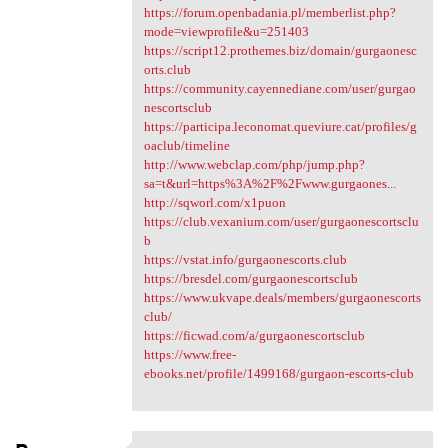
https://forum.openbadania.pl/memberlist.php?
mode=viewprofile&u=251403
https://script12.prothemes.biz/domain/gurgaonesc
orts.club
https://community.cayennediane.com/user/gurgao
nescortsclub
https://participa.leconomat.queviure.cat/profiles/g
oaclub/timeline
http://www.webclap.com/php/jump.php?
sa=t&url=https%3A%2F%2Fwww.gurgaones...
http://sqworl.com/x1puon
https://club.vexanium.com/user/gurgaonescortsclu
b
https://vstat.info/gurgaonescorts.club
https://bresdel.com/gurgaonescortsclub
https://www.ukvape.deals/members/gurgaonescorts
club/
https://ficwad.com/a/gurgaonescortsclub
https://www.free-
ebooks.net/profile/1499168/gurgaon-escorts-club