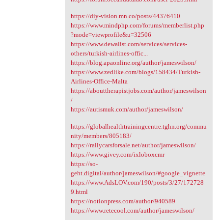
https://diy-vision.mn.co/posts/44376410
https://www.mindphp.com/forums/memberlist.php
?mode=viewprofile&u=32506
https://www.dewalist.com/services/services-
others/turkish-airlines-offic...
https://blog.apaonline.org/author/jameswilson/
https://www.zedlike.com/blogs/158434/Turkish-
Airlines-Office-Malta
https://abouttherapistjobs.com/author/jameswilson
/
https://autismuk.com/author/jameswilson/
https://globalhealthtrainingcentre.tghn.org/commu
nity/members/805183/
https://rallycarsforsale.net/author/jameswilson/
https://www.givey.com/ixloboxcmr
https://so-
geht.digital/author/jameswilson/#google_vignette
https://www.AdsLOV.com/190/posts/3/27/172728
9.html
https://notionpress.com/author/940589
https://www.retecool.com/author/jameswilson/