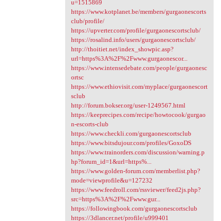
u=1515869
https://www.kotplanet.be/members/gurgaonescorts
club/profile/
https://upverter.com/profile/gurgaonescortsclub/
https://rosalind.info/users/gurgaonescortsclub/
http://thoitiet.net/index_showpic.asp?
url=https%3A%2F%2Fwww.gurgaonescor...
https://www.intensedebate.com/people/gurgaonesc
ortsc
https://www.ethiovisit.com/myplace/gurgaonescort
sclub
http://forum.bokser.org/user-1249567.html
https://keeprecipes.com/recipe/howtocook/gurgao
n-escorts-club
https://www.checkli.com/gurgaonescortsclub
https://www.bitsdujour.com/profiles/GoxoDS
https://www.trainorders.com/discussion/warning.p
hp?forum_id=1&url=https%...
https://www.golden-forum.com/memberlist.php?
mode=viewprofile&u=127232
https://www.feedroll.com/rssviewer/feed2js.php?
src=https%3A%2F%2Fwww.gur...
https://followingbook.com/gurgaonescortsclub
https://3dlancer.net/profile/u999401