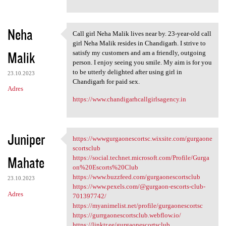
Neha
Call girl Neha Malik lives near by. 23-year-old call
Call girl Neha Malik lives
girl Neha Malik resides in Chandigarh. I strive to
Malik
satisfy my customers and am a friendly, outgoing
person. I enjoy seeing you smile. My aim is for you
to be utterly delighted after using girl in
23.10.2023
Chandigarh for paid sex.
Adres
https://www.chandigarhcallgirlsagency.in
Juniper
https://wwwgurgaonescortsc.wixsite.com/gurgaone
https://wwwgurgaonescortsc
scortsclub
Mahate
https://social.technet.microsoft.com/Profile/Gurga
on%20Escorts%20Club
https://www.buzzfeed.com/gurgaonescortsclub
23.10.2023
https://www.pexels.com/@gurgaon-escorts-club-
Adres
701397742/
https://myanimelist.net/profile/gurgaonescortsc
https://gurrgaonescortsclub.webflow.io/
https://linktr.ee/gurgaonescortsclub