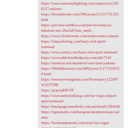
https://www.careersinlighting.com/employers/243
6157-airlines
https://freeadshome.com/396/posts/2/15/1731321.
html
https://preview.webflow.com/preview/nancys-
fabulous-site-26a2a8?utm_medi...
https://www.clicktowrite.com/author/nancyadams/
https://timesofrising.com/harry-reid-spirit-
terminal/
https://www.xamly.com/harry-reid-spirit-terminal/
https://www.addclassifiedposts.com/ads/7541
https://startacus.net/members/view/nancyadams
https://fWebDirectory.com/409/posts/3/27/233652
8.html
https://www.investagrams.com/Post/nancy122097
4/2227598
https://qr.ae/pKKVJF
https://www.authortalking.com/las-vegas-airport-
spirit-terminal/
https://backpageclassifieds.com/ad/details/304266
https://raptornails.com/hangout/members/nancyad
ams/
https://bookmarkmonk.com/story/las-vegas-