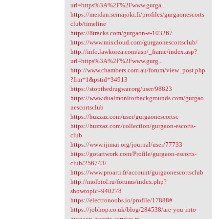
url=https%3A%2F%2Fwww.gurga...
https://meidan.seinajoki.fi/profiles/gurgaonescorts
club/timeline
https://8tracks.com/gurgaon-e-103267
https://www.mixcloud.com/gurgaonescortsclub/
http://info.lawkorea.com/asp/_frame/index.asp?
url=https%3A%2F%2Fwww.gurg...
http://www.chambers.com.au/forum/view_post.php
?frm=1&pstid=34913
https://stopthedrugwar.org/user/98823
https://www.dualmonitorbackgrounds.com/gurgao
nescortsclub
https://huzzaz.com/user/gurgaonescortsc
https://huzzaz.com/collection/gurgaon-escorts-
club
https://www.ijimai.org/journal/user/77733
https://gotartwork.com/Profile/gurgaon-escorts-
club/256743/
https://www.proarti.fr/account/gurgaonescortsclub
http://molbiol.ru/forums/index.php?
showtopic=940278
https://electronoobs.io/profile/17888#
https://jobhop.co.uk/blog/284538/are-you-into-
gurgaon-escorts-service-re...