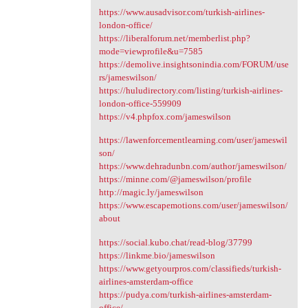
https://www.ausadvisor.com/turkish-airlines-
london-office/
https://liberalforum.net/memberlist.php?
mode=viewprofile&u=7585
https://demolive.insightsonindia.com/FORUM/use
rs/jameswilson/
https://huludirectory.com/listing/turkish-airlines-
london-office-559909
https://v4.phpfox.com/jameswilson
https://lawenforcementlearning.com/user/jameswil
son/
https://www.dehradunbn.com/author/jameswilson/
https://minne.com/@jameswilson/profile
http://magic.ly/jameswilson
https://www.escapemotions.com/user/jameswilson/
about
https://social.kubo.chat/read-blog/37799
https://linkme.bio/jameswilson
https://www.getyourpros.com/classifieds/turkish-
airlines-amsterdam-office
https://pudya.com/turkish-airlines-amsterdam-
office/