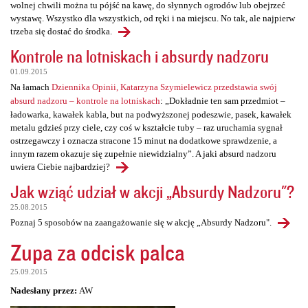
wolnej chwili można tu pójść na kawę, do słynnych ogrodów lub obejrzeć
wystawę. Wszystko dla wszystkich, od ręki i na miejscu. No tak, ale najpierw
trzeba się dostać do środka.
Kontrole na lotniskach i absurdy nadzoru
01.09.2015
Na łamach
Dziennika Opinii, Katarzyna Szymielewicz przedstawia swój
absurd nadzoru – kontrole na lotniskach
: „Dokładnie ten sam przedmiot –
ładowarka, kawałek kabla, but na podwyższonej podeszwie, pasek, kawałek
metalu gdzieś przy ciele, czy coś w kształcie tuby – raz uruchamia sygnał
ostrzegawczy i oznacza stracone 15 minut na dodatkowe sprawdzenie, a
innym razem okazuje się zupełnie niewidzialny”. A jaki absurd nadzoru
uwiera Ciebie najbardziej?
Jak wziąć udział w akcji „Absurdy Nadzoru"?
25.08.2015
Poznaj 5 sposobów na zaangażowanie się w akcję „Absurdy Nadzoru".
Zupa za odcisk palca
25.09.2015
Nadesłany przez:
AW