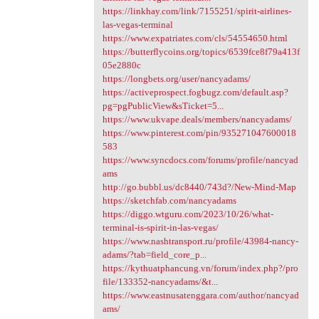
https://linkhay.com/link/7155251/spirit-airlines-
las-vegas-terminal
https://www.expatriates.com/cls/54554650.html
https://butterflycoins.org/topics/6539fce8f79a413f
05e2880c
https://longbets.org/user/nancyadams/
https://activeprospect.fogbugz.com/default.asp?
pg=pgPublicView&sTicket=5...
https://www.ukvape.deals/members/nancyadams/
https://www.pinterest.com/pin/935271047600018
583
https://www.syncdocs.com/forums/profile/nancyad
ams
http://go.bubbl.us/dc8440/743d?/New-Mind-Map
https://sketchfab.com/nancyadams
https://diggo.wtguru.com/2023/10/26/what-
terminal-is-spirit-in-las-vegas/
https://www.nashtransport.ru/profile/43984-nancy-
adams/?tab=field_core_p...
https://kythuatphancung.vn/forum/index.php?/pro
file/133352-nancyadams/&t...
https://www.eastnusatenggara.com/author/nancyad
ams/