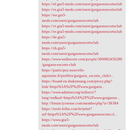
https://nl.gta5-mods.com/users/gurgaonescortsclub
https://es.gta5-mods.com/users/gurgaonescortsclub
https://no.gta5-
mods.com/users/gurgaonescortsclub
https://vi.gta5-mods.com/users/gurgaonescortsclub
https://sv.gta5-mods.com/users/gurgaonescortsclub
https://de.gta5-
mods.com/users/gurgaonescortsclub
https://zh.gta5-
mods.com/users/gurgaonescortsclub
https://www.walkscore.com/people/300982450289
/gurgaon-escorts-club
https://participez.nouvelle-
aquitaine.fr/profiles/gurgaon_escorts_club/t...
https://board-en.drakensang.com/proxy.php?
link=https%3A%2F%2Fwww.gurgaon...
https://www.adminer.org/redirect/?
lang=en&url=https%3A%2F%2Fwww.gurgaone...
http://forum.lyrsense.com/member.php?u=38384
https://tools.folha.com.br/print?
url=https%3A%2F%2Fwww.gurgaonescorts.cl...
https://www.gta5-
mods.com/users/gurgaonescortsclub