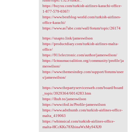
rums/topic/1323/turkis...
https://buyxu.com/turkish-airlines-karachi-office-
1-877-579-0367/
https://www.bestblog-world.com/turkish-airlines-
office-karachi/
https://www.as7abe.com/wall/forum/topic/26174
https://snapto.link/jameswilson
https://productdiary.com/turkish-airlines-malta-
office/
https://911electronic.com/author/jameswilson/
https://lctraumacoalition.org/community/profile/ja
meswilson/
https://www.themesindep.com/support/forums/user
s/jameswilson/
https://www.thepartyservicesweb.com/board/board
_topic/3929364/6014283.htm
https://lhub.to/jameswilson
https://www.tfod.in/Profile-jameswilson
https://www.adsthumb.com/turkish-airlines-office-
malta_419063
https://whimsical.com/turkish-airlines-office-
malta-HCcKKs78XhinaWxMy94XJ9