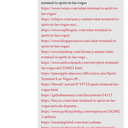
terminal-is-spirit-in-las-vegas
https://www.iwises.com/what-terminal-is-spirit-in-
las-vegas/
https://relayto.com/nancy-adams/what-terminal-is-
spirit-in-las-vegas-awz...
https://www.topbloginc.com/what-terminal-is-
spirit-in-las-vegas/
https://www.blogspostnow.com/what-terminal-is-
spirit-in-las-vegas/
https://www.hashtap.com/@nancy.adams/what-
terminal-is-spirit-in-las-vega...
https://www.anibookmark.com/site/spirit-terminal-
las-vegas-ab1310821.html
https://pineapple-dracorex-00f.notion.site/Spirit-
Terminal-Las-Vegas-cf9...
https://freead1.net/ad/4719733/spirit-terminal-las-
vegas.html
https://githubmemory.com/discussions/14115
https://buyxu.com/what-terminal-is-spirit-in-las-
vegas-arrivals-departur...
https://www.pythonjobshq.com/employers/242482
1-airlines
https://steamitglobal.com/nancyadams
https://www.professionalsuk.co.uk/article/retail-