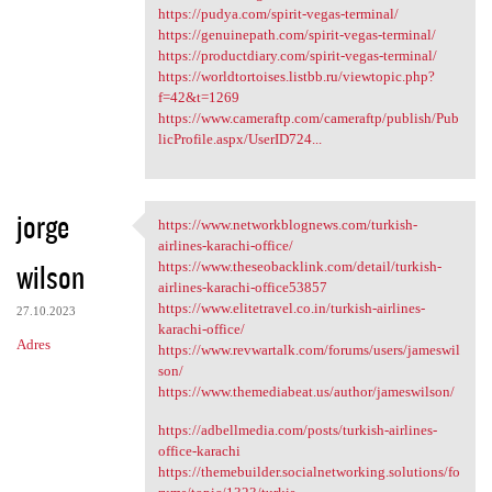
https://pudya.com/spirit-vegas-terminal/
https://genuinepath.com/spirit-vegas-terminal/
https://productdiary.com/spirit-vegas-terminal/
https://worldtortoises.listbb.ru/viewtopic.php?
f=42&t=1269
https://www.cameraftp.com/cameraftp/publish/Pub
licProfile.aspx/UserID724...
jorge
https://www.networkblognews.com/turkish-
https://www.networkblognews
airlines-karachi-office/
wilson
https://www.theseobacklink.com/detail/turkish-
airlines-karachi-office53857
https://www.elitetravel.co.in/turkish-airlines-
27.10.2023
karachi-office/
Adres
https://www.revwartalk.com/forums/users/jameswil
son/
https://www.themediabeat.us/author/jameswilson/
https://adbellmedia.com/posts/turkish-airlines-
office-karachi
https://themebuilder.socialnetworking.solutions/fo