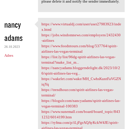
please delete it and notify the sender immediately.
nancy
https://www.virtualdj.com/user/user27983923/inde
https://www.virtualdj.com
x.html
adams
https://jobs.windomnews.com/employers/2432430
-airlines
https://www.foodntours.com/blog/537764/spirit-
26.10.2023
airlines-las-vegas-terminal
Adres
https://list.ly/list/96dg-spirit-airlines-las-vegas-
terminal?make_list_m...
https://nancyadams.bloggersdelight.dk/2023/10/2
6/spirit-airlines-las-veg...
https://wakelet.com/wake/MH_CwhsKuntFaVGZN
iqYq
https://trendhour.com/spirit-airlines-las-vegas-
terminal/
https://blogulr.com/nancyadams/spirit-airlines-las-
vegas-terminal-100383
https://www.sunemall.com/board/board_topic/843
1232/6014199.htm
https://ryfma.com/p/iLjFgrAQAyKckW4JE/spirit-
airlines-las-vegas-terminal...