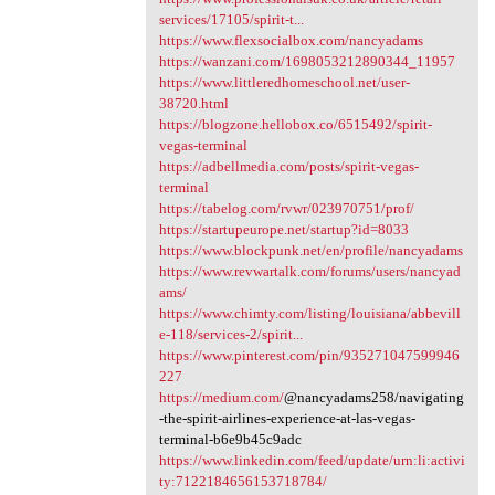
services/17105/spirit-t...
https://www.flexsocialbox.com/nancyadams
https://wanzani.com/1698053212890344_11957
https://www.littleredhomeschool.net/user-
38720.html
https://blogzone.hellobox.co/6515492/spirit-
vegas-terminal
https://adbellmedia.com/posts/spirit-vegas-
terminal
https://tabelog.com/rvwr/023970751/prof/
https://startupeurope.net/startup?id=8033
https://www.blockpunk.net/en/profile/nancyadams
https://www.revwartalk.com/forums/users/nancyad
ams/
https://www.chimty.com/listing/louisiana/abbevill
e-118/services-2/spirit...
https://www.pinterest.com/pin/935271047599946
227
https://medium.com/
@nancyadams258/navigating
-the-spirit-airlines-experience-at-las-vegas-
terminal-b6e9b45c9adc
https://www.linkedin.com/feed/update/urn:li:activi
ty:7122184656153718784/