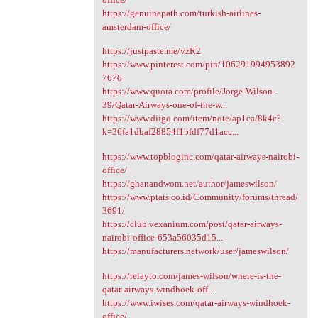
https://genuinepath.com/turkish-airlines-
amsterdam-office/
https://justpaste.me/vzR2
https://www.pinterest.com/pin/106291994953892
7676
https://www.quora.com/profile/Jorge-Wilson-
39/Qatar-Airways-one-of-the-w...
https://www.diigo.com/item/note/ap1ca/8k4c?
k=36fa1dbaf28854f1bfdf77d1acc...
https://www.topbloginc.com/qatar-airways-nairobi-
office/
https://ghanandwom.net/author/jameswilson/
https://www.ptats.co.id/Community/forums/thread/
3691/
https://club.vexanium.com/post/qatar-airways-
nairobi-office-653a56035d15...
https://manufacturers.network/user/jameswilson/
https://relayto.com/james-wilson/where-is-the-
qatar-airways-windhoek-off...
https://www.iwises.com/qatar-airways-windhoek-
office/