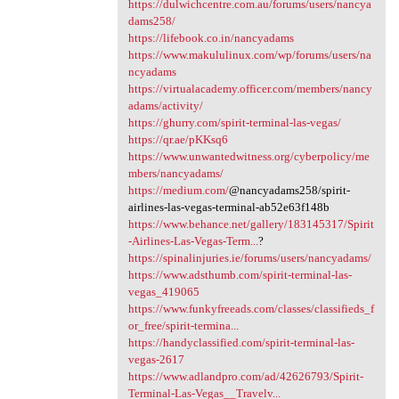
https://dulwichcentre.com.au/forums/users/nancya
dams258/
https://lifebook.co.in/nancyadams
https://www.makululinux.com/wp/forums/users/na
ncyadams
https://virtualacademy.officer.com/members/nancy
adams/activity/
https://ghurry.com/spirit-terminal-las-vegas/
https://qr.ae/pKKsq6
https://www.unwantedwitness.org/cyberpolicy/me
mbers/nancyadams/
https://medium.com/
@nancyadams258/spirit-
airlines-las-vegas-terminal-ab52e63f148b
https://www.behance.net/gallery/183145317/Spirit
-Airlines-Las-Vegas-Term...
?
https://spinalinjuries.ie/forums/users/nancyadams/
https://www.adsthumb.com/spirit-terminal-las-
vegas_419065
https://www.funkyfreeads.com/classes/classifieds_f
or_free/spirit-termina...
https://handyclassified.com/spirit-terminal-las-
vegas-2617
https://www.adlandpro.com/ad/42626793/Spirit-
Terminal-Las-Vegas__Travelv...