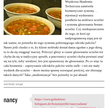
Wojskowa Akademia
Techniczna zamówiła
biometryczne systemy…
rejestracji wydawania
posiłków na stołówce uczelni
i systemu głosowania Senatu
uczelni. Czy niedopuszczenie
do tego, że ktoś zje
nadprogramową zupę jest aż
tak ważne, że potrzeba do tego systemu pobierającego odciski palców?
Nawet jeśli chodzi o to, by klient stołówki dostał dania zgodne z jego dietą,
to to da się osiągnąć inaczej. Policzyć głosy w czasie głosowanie uczelni też
chyba da się w tradycyjny sposób, a pracownicy uczelni chyba powinni znać
się na tyle, żeby wiedzieć, kto jest uprawniony do głosowania. Po co więc ta
cała biometria – zapisywanie odcisków palców wielu osób - i też nie mały
wydatek dla uczelni – skoro można sprawę rozwiązać prościej, nie zbierając
takich danych? Taka „modernizacja” bez potrzeby to już absurd.
wścibski urząd
K
nancy
https://www.gefaehrten-
https://www.gefaehrten
o
belegaers.de/forum/profile/nancyadams/