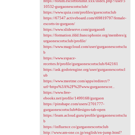
https://forum.escortforumit.xxx/index.php?/user/5
10532-gurgaonescortsclub/
https://www.quia.com/profiles/guescortsclub
https://67547.activeboard.com/t69819797/female-
escorts-in-gurgaon/
https://www.slideserve.com/gurgaon6
https://formation.ifdd.francophonie.org/membres/g
urgaonescortsclub/profile/
https://www.magcloud.com/user/gurgaonescortsclu
b
https://www.espace-
recettes.fr/profile/gurgaonescortsclub/642161
https://ask.godotengine.org/user/gurgaonescortscl
ub
https://www.meetme.com/apps/redirect/?
url=https%3A%2F%2Fwww.gurgaonescor...
https://www.free-
ebooks.net/profile/1499168/gurgaon
https://pinshape.com/users/2701777-
gurgaonescortsclub#designs-tab-open
https://learn.acloud.guru/profile/gurgaonescortsclu
b
https://influence.co/gurgaonescortsclub
http://www.am-one.co.jp/english/en-jump.html?