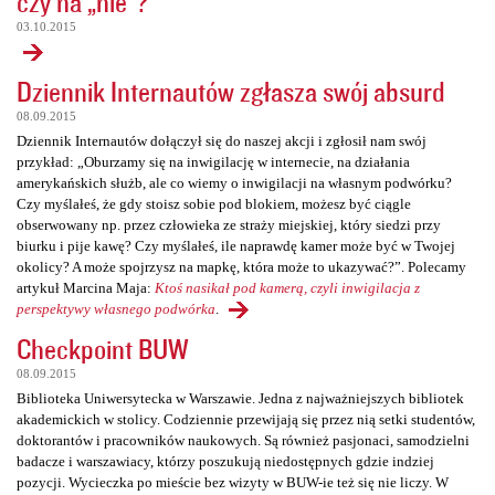
czy na „nie”?
03.10.2015
Dziennik Internautów zgłasza swój absurd
08.09.2015
Dziennik Internautów dołączył się do naszej akcji i zgłosił nam swój
przykład: „Oburzamy się na inwigilację w internecie, na działania
amerykańskich służb, ale co wiemy o inwigilacji na własnym podwórku?
Czy myślałeś, że gdy stoisz sobie pod blokiem, możesz być ciągle
obserwowany np. przez człowieka ze straży miejskiej, który siedzi przy
biurku i pije kawę? Czy myślałeś, ile naprawdę kamer może być w Twojej
okolicy? A może spojrzysz na mapkę, która może to ukazywać?”. Polecamy
artykuł Marcina Maja:
Ktoś nasikał pod kamerą, czyli inwigilacja z
perspektywy własnego podwórka
.
Checkpoint BUW
08.09.2015
Biblioteka Uniwersytecka w Warszawie. Jedna z najważniejszych bibliotek
akademickich w stolicy. Codziennie przewijają się przez nią setki studentów,
doktorantów i pracowników naukowych. Są również pasjonaci, samodzielni
badacze i warszawiacy, którzy poszukują niedostępnych gdzie indziej
pozycji. Wycieczka po mieście bez wizyty w BUW-ie też się nie liczy. W