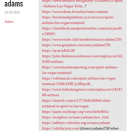
adams
m
https://www.behance.net/gallery/182898453/Spirit
-Airlines-Las-Vegas-Term...
?
e
https://www.oktan.hr/author/nancyadams/
23.10.2023
n
https://bookmarkplatform.xyz/services/spirit-
Adres
airlines-las-vegas-terminal/
t
https://classifieds.sandpointonline.com/user/profil
a
e/58905
https://www.etude.club/members/nancyadams258/
r
https://www.grepmed.com/nancyadams258
z
https://qr.ae/pKrLtM
https://jobs.thebrunswicknews.com/employers/242
e
4369-airlines
https://www.businessporting.com/spirit-airlines-
las-vegas-terminal/
https://whimsical.com/spirit-airlines-las-vegas-
terminal-GSMAZRCjcH9qorK...
https://www.linkedengineer.com/employers/24243
68-airlines
https://morioh.com/a/23726db3b8bb/what-
terminal-is-spirit-in-las-vegas
https://paste.toolforge.org/view/de6e801a
https://scrapbox.io/nancyadams/new_link
https://addons.videolan.org/u/nancyadams
https://wikifactory.com/
@nancyadams258/what-