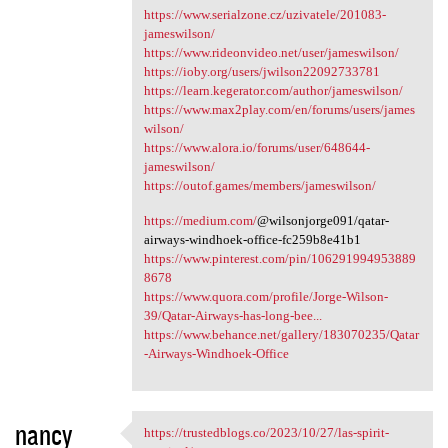
https://www.serialzone.cz/uzivatele/201083-
jameswilson/
https://www.rideonvideo.net/user/jameswilson/
https://ioby.org/users/jwilson22092733781
https://learn.kegerator.com/author/jameswilson/
https://www.max2play.com/en/forums/users/james
wilson/
https://www.alora.io/forums/user/648644-
jameswilson/
https://outof.games/members/jameswilson/
https://medium.com/
@wilsonjorge091/qatar-
airways-windhoek-office-fc259b8e41b1
https://www.pinterest.com/pin/106291994953889
8678
https://www.quora.com/profile/Jorge-Wilson-
39/Qatar-Airways-has-long-bee...
https://www.behance.net/gallery/183070235/Qatar
-Airways-Windhoek-Office
nancy
https://trustedblogs.co/2023/10/27/las-spirit-
https://trustedblogs.co/2023