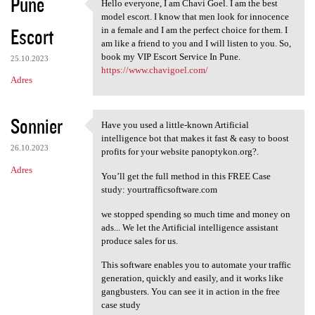
Pune
Hello everyone, I am Chavi Goel. I am the best
Hello everyone, I am Chavi
model escort. I know that men look for innocence
Escort
in a female and I am the perfect choice for them. I
am like a friend to you and I will listen to you. So,
book my VIP Escort Service In Pune.
25.10.2023
https://www.chavigoel.com/
Adres
Sonnier
Have you used a little-known Artificial
Have you used a little-known
intelligence bot that makes it fast & easy to boost
26.10.2023
profits for your website panoptykon.org?.
Adres
You’ll get the full method in this FREE Case
study: yourtrafficsoftware.com
we stopped spending so much time and money on
ads... We let the Artificial intelligence assistant
produce sales for us.
This software enables you to automate your traffic
generation, quickly and easily, and it works like
gangbusters. You can see it in action in the free
case study