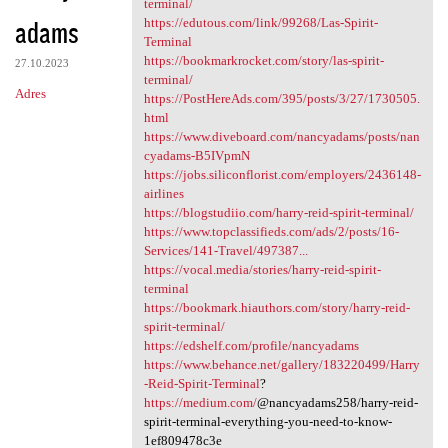
terminal/
adams
https://edutous.com/link/99268/Las-Spirit-
Terminal
https://bookmarkrocket.com/story/las-spirit-
27.10.2023
terminal/
Adres
https://PostHereAds.com/395/posts/3/27/1730505.
html
https://www.diveboard.com/nancyadams/posts/nan
cyadams-B5IVpmN
https://jobs.siliconflorist.com/employers/2436148-
airlines
https://blogstudiio.com/harry-reid-spirit-terminal/
https://www.topclassifieds.com/ads/2/posts/16-
Services/141-Travel/497387...
https://vocal.media/stories/harry-reid-spirit-
terminal
https://bookmark.hiauthors.com/story/harry-reid-
spirit-terminal/
https://edshelf.com/profile/nancyadams
https://www.behance.net/gallery/183220499/Harry
-Reid-Spirit-Terminal
?
https://medium.com/
@nancyadams258/harry-reid-
spirit-terminal-everything-you-need-to-know-
1ef809478c3e