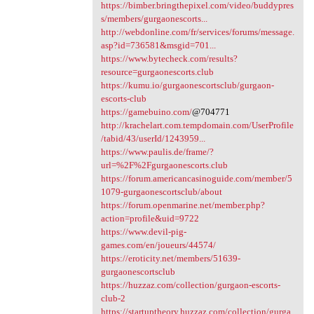
https://bimber.bringthepixel.com/video/buddypres
s/members/gurgaonescorts...
http://webdonline.com/fr/services/forums/message.
asp?id=736581&msgid=701...
https://www.bytecheck.com/results?
resource=gurgaonescorts.club
https://kumu.io/gurgaonescortsclub/gurgaon-
escorts-club
https://gamebuino.com/
@704771
http://krachelart.com.tempdomain.com/UserProfile
/tabid/43/userId/1243959...
https://www.paulis.de/frame/?
url=%2F%2Fgurgaonescorts.club
https://forum.americancasinoguide.com/member/5
1079-gurgaonescortsclub/about
https://forum.openmarine.net/member.php?
action=profile&uid=9722
https://www.devil-pig-
games.com/en/joueurs/44574/
https://eroticity.net/members/51639-
gurgaonescortsclub
https://huzzaz.com/collection/gurgaon-escorts-
club-2
https://startuptheory.huzzaz.com/collection/gurga