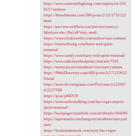
https://www.careersinlighting.com/employers/243
6157-airlines
https://freeadshome.com/396/posts/2/15/1731321.
html
https://preview.webflow.com/preview/nancys-
fabulous-site-26a2a8?utm_medi...
https://www.clicktowrite.com/author/nancyadams/
https://timesofrising.com/harry-reid-spirit-
terminal/
https://www.xamly.com/harry-reid-spirit-terminal/
https://www.addclassifiedposts.com/ads/7541
https://startacus.net/members/view/nancyadams
https://fWebDirectory.com/409/posts/3/27/233652
8.html
https://www.investagrams.com/Post/nancy122097
4/2227598
https://qr.ae/pKKVJF
https://www.authortalking.com/las-vegas-airport-
spirit-terminal/
https://backpageclassifieds.com/ad/details/304266
https://raptornails.com/hangout/members/nancyad
ams/
https://bookmarkmonk.com/story/las-vegas-