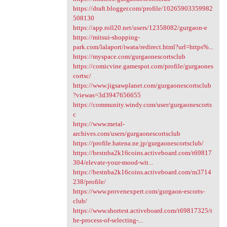
https://draft.blogger.com/profile/10265903359982
508130
https://app.roll20.net/users/12358082/gurgaon-e
https://mitsui-shopping-
park.com/lalaport/iwata/redirect.html?url=https%...
https://myspace.com/gurgaonescortsclub
https://comicvine.gamespot.com/profile/gurgaones
cortsc/
https://www.jigsawplanet.com/gurgaonescortsclub
?viewas=3d3947656655
https://community.windy.com/user/gurgaonescorts
c
https://www.metal-
archives.com/users/gurgaonescortsclub
https://profile.hatena.ne.jp/gurgaonescortsclub/
https://bestnba2k16coins.activeboard.com/t69817
304/elevate-your-mood-wit...
https://bestnba2k16coins.activeboard.com/m3714
238/profile/
https://www.provenexpert.com/gurgaon-escorts-
club/
https://www.shortest.activeboard.com/t69817325/t
he-process-of-selecting-...