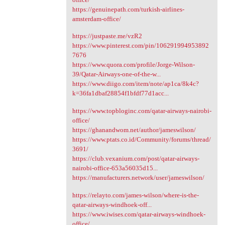
https://genuinepath.com/turkish-airlines-
amsterdam-office/
https://justpaste.me/vzR2
https://www.pinterest.com/pin/106291994953892
7676
https://www.quora.com/profile/Jorge-Wilson-
39/Qatar-Airways-one-of-the-w...
https://www.diigo.com/item/note/ap1ca/8k4c?
k=36fa1dbaf28854f1bfdf77d1acc...
https://www.topbloginc.com/qatar-airways-nairobi-
office/
https://ghanandwom.net/author/jameswilson/
https://www.ptats.co.id/Community/forums/thread/
3691/
https://club.vexanium.com/post/qatar-airways-
nairobi-office-653a56035d15...
https://manufacturers.network/user/jameswilson/
https://relayto.com/james-wilson/where-is-the-
qatar-airways-windhoek-off...
https://www.iwises.com/qatar-airways-windhoek-
office/