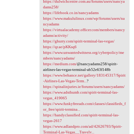
https://dulwichcentre.com.au/forums/users/nancya
dams258/
https://lifebook.co.in/nancyadams
https://www.makululinux.com/wp/forums/users/na
ncyadams
https://virtualacademy.officer.com/members/nancy
adams/activity/
https://ghurry.com/spirit-terminal-las-vegas/
https://qr.ae/pKKsq6
https://www.unwantedwitness.org/cyberpolicy/me
mbers/nancyadams/
https://medium.com/
@nancyadams258/spirit-
airlines-las-vegas-terminal-ab52e63f148b
https://www.behance.net/gallery/183145317/Spirit
-Airlines-Las-Vegas-Term...
?
https://spinalinjuries.ie/forums/users/nancyadams/
https://www.adsthumb.com/spirit-terminal-las-
vegas_419065
https://www.funkyfreeads.com/classes/classifieds_f
or_free/spirit-termina...
https://handyclassified.com/spirit-terminal-las-
vegas-2617
https://www.adlandpro.com/ad/42626793/Spirit-
Terminal-Las-Vegas__Travelv...