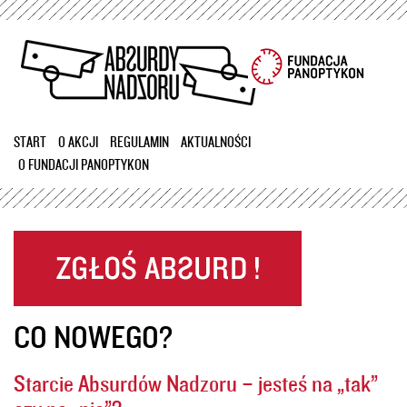
Przejdź
do
treści
START
O AKCJI
REGULAMIN
AKTUALNOŚCI
O FUNDACJI PANOPTYKON
CO NOWEGO?
Starcie Absurdów Nadzoru – jesteś na „tak”