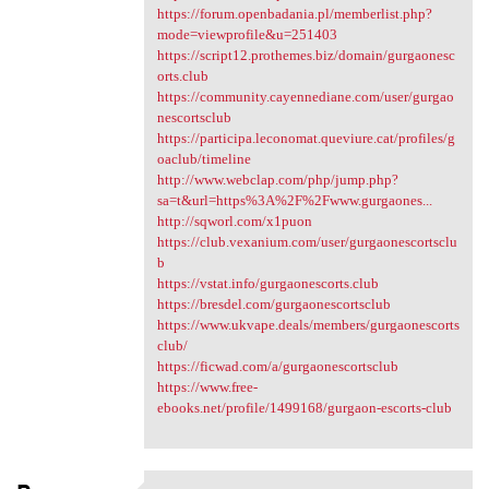
https://forum.openbadania.pl/memberlist.php?
mode=viewprofile&u=251403
https://script12.prothemes.biz/domain/gurgaonesc
orts.club
https://community.cayennediane.com/user/gurgao
nescortsclub
https://participa.leconomat.queviure.cat/profiles/g
oaclub/timeline
http://www.webclap.com/php/jump.php?
sa=t&url=https%3A%2F%2Fwww.gurgaones...
http://sqworl.com/x1puon
https://club.vexanium.com/user/gurgaonescortsclu
b
https://vstat.info/gurgaonescorts.club
https://bresdel.com/gurgaonescortsclub
https://www.ukvape.deals/members/gurgaonescorts
club/
https://ficwad.com/a/gurgaonescortsclub
https://www.free-
ebooks.net/profile/1499168/gurgaon-escorts-club