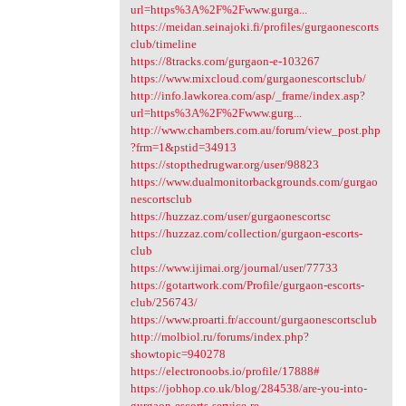
url=https%3A%2F%2Fwww.gurga...
https://meidan.seinajoki.fi/profiles/gurgaonescorts
club/timeline
https://8tracks.com/gurgaon-e-103267
https://www.mixcloud.com/gurgaonescortsclub/
http://info.lawkorea.com/asp/_frame/index.asp?
url=https%3A%2F%2Fwww.gurg...
http://www.chambers.com.au/forum/view_post.php
?frm=1&pstid=34913
https://stopthedrugwar.org/user/98823
https://www.dualmonitorbackgrounds.com/gurgao
nescortsclub
https://huzzaz.com/user/gurgaonescortsc
https://huzzaz.com/collection/gurgaon-escorts-
club
https://www.ijimai.org/journal/user/77733
https://gotartwork.com/Profile/gurgaon-escorts-
club/256743/
https://www.proarti.fr/account/gurgaonescortsclub
http://molbiol.ru/forums/index.php?
showtopic=940278
https://electronoobs.io/profile/17888#
https://jobhop.co.uk/blog/284538/are-you-into-
gurgaon-escorts-service-re...