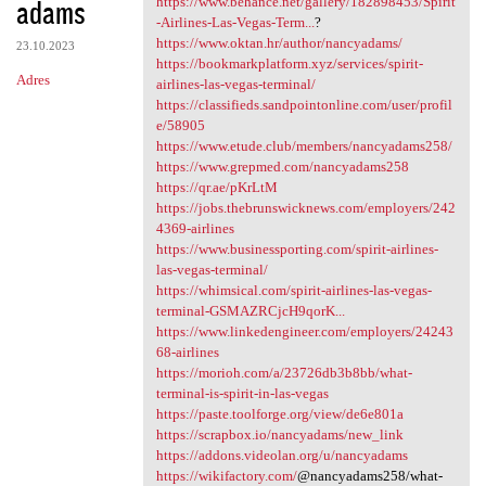
adams
m
https://www.behance.net/gallery/182898453/Spirit
-Airlines-Las-Vegas-Term...
?
e
https://www.oktan.hr/author/nancyadams/
23.10.2023
n
https://bookmarkplatform.xyz/services/spirit-
Adres
airlines-las-vegas-terminal/
t
https://classifieds.sandpointonline.com/user/profil
a
e/58905
https://www.etude.club/members/nancyadams258/
r
https://www.grepmed.com/nancyadams258
z
https://qr.ae/pKrLtM
https://jobs.thebrunswicknews.com/employers/242
e
4369-airlines
https://www.businessporting.com/spirit-airlines-
las-vegas-terminal/
https://whimsical.com/spirit-airlines-las-vegas-
terminal-GSMAZRCjcH9qorK...
https://www.linkedengineer.com/employers/24243
68-airlines
https://morioh.com/a/23726db3b8bb/what-
terminal-is-spirit-in-las-vegas
https://paste.toolforge.org/view/de6e801a
https://scrapbox.io/nancyadams/new_link
https://addons.videolan.org/u/nancyadams
https://wikifactory.com/
@nancyadams258/what-