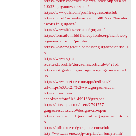
https://forum.escortforumit.xxx/index.php?/user/5
10532-gurgaonescortsclub/
https://www.quia.com/profiles/guescortsclub
https://67547.activeboard.com/t69819797/female-
escorts-in-gurgaon/
https://www.slideserve.com/gurgaon6
https://formation.ifdd.francophonie.org/membres/g
urgaonescortsclub/profile/
https://www.magcloud.com/user/gurgaonescortsclu
b
https://www.espace-
recettes.fr/profile/gurgaonescortsclub/642161
https://ask.godotengine.org/user/gurgaonescortscl
ub
https://www.meetme.com/apps/redirect/?
url=https%3A%2F%2Fwww.gurgaonescor...
https://www.free-
ebooks.net/profile/1499168/gurgaon
https://pinshape.com/users/2701777-
gurgaonescortsclub#designs-tab-open
https://learn.acloud.guru/profile/gurgaonescortsclu
b
https://influence.co/gurgaonescortsclub
http://www.am-one.co.jp/english/en-jump.html?