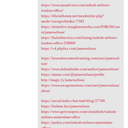
https://www.ausadvisor.com/turkish-airlines-
london-office/
https://liberalforum.net/memberlist.php?
mode=viewprofile&u=7585
https://demolive.insightsonindia.com/FORUM/use
rs/jameswilson/
https://huludirectory.com/listing/turkish-airlines-
london-office-559909
https://v4.phpfox.com/jameswilson
https://lawenforcementlearning.com/user/jameswil
son/
https://www.dehradunbn.com/author/jameswilson/
https://minne.com/@jameswilson/profile
http://magic.ly/jameswilson
https://www.escapemotions.com/user/jameswilson/
about
https://social.kubo.chat/read-blog/37799
https://linkme.bio/jameswilson
https://www.getyourpros.com/classifieds/turkish-
airlines-amsterdam-office
https://pudya.com/turkish-airlines-amsterdam-
office/