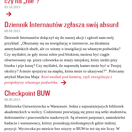
czy na „nie”?
03.10.2015
Dziennik Internautów zgłasza swój absurd
08.09.2015
Dziennik Internautów dołączył się do naszej akcji i zgłosił nam swój
przykład: „Oburzamy się na inwigilację w internecie, na działania
amerykańskich służb, ale co wiemy o inwigilacji na własnym podwórku?
Czy myślałeś, że gdy stoisz sobie pod blokiem, możesz być ciągle
obserwowany np. przez człowieka ze straży miejskiej, który siedzi przy
biurku i pije kawę? Czy myślałeś, ile naprawdę kamer może być w Twojej
okolicy? A może spojrzysz na mapkę, która może to ukazywać?”. Polecamy
artykuł Marcina Maja:
Ktoś nasikał pod kamerą, czyli inwigilacja z
perspektywy własnego podwórka
.
Checkpoint BUW
08.09.2015
Biblioteka Uniwersytecka w Warszawie. Jedna z najważniejszych bibliotek
akademickich w stolicy. Codziennie przewijają się przez nią setki studentów,
doktorantów i pracowników naukowych. Są również pasjonaci, samodzielni
badacze i warszawiacy, którzy poszukują niedostępnych gdzie indziej
pozycji. Wycieczka po mieście bez wizyty w BUW-ie też się nie liczy. W