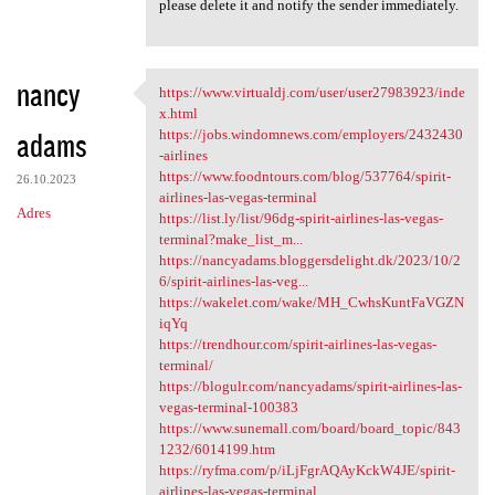
please delete it and notify the sender immediately.
nancy
https://www.virtualdj.com/user/user27983923/inde
https://www.virtualdj.com
x.html
adams
https://jobs.windomnews.com/employers/2432430
-airlines
https://www.foodntours.com/blog/537764/spirit-
26.10.2023
airlines-las-vegas-terminal
Adres
https://list.ly/list/96dg-spirit-airlines-las-vegas-
terminal?make_list_m...
https://nancyadams.bloggersdelight.dk/2023/10/2
6/spirit-airlines-las-veg...
https://wakelet.com/wake/MH_CwhsKuntFaVGZN
iqYq
https://trendhour.com/spirit-airlines-las-vegas-
terminal/
https://blogulr.com/nancyadams/spirit-airlines-las-
vegas-terminal-100383
https://www.sunemall.com/board/board_topic/843
1232/6014199.htm
https://ryfma.com/p/iLjFgrAQAyKckW4JE/spirit-
airlines-las-vegas-terminal...