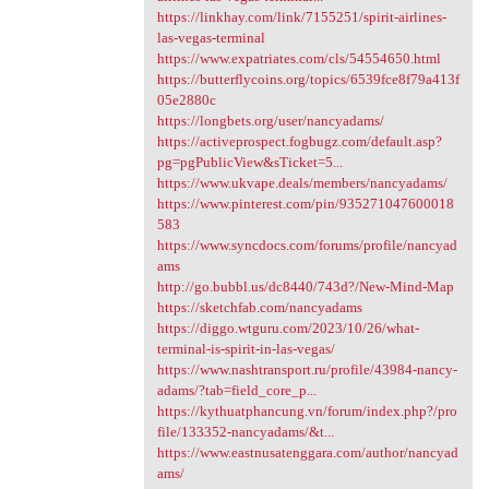
https://linkhay.com/link/7155251/spirit-airlines-
las-vegas-terminal
https://www.expatriates.com/cls/54554650.html
https://butterflycoins.org/topics/6539fce8f79a413f
05e2880c
https://longbets.org/user/nancyadams/
https://activeprospect.fogbugz.com/default.asp?
pg=pgPublicView&sTicket=5...
https://www.ukvape.deals/members/nancyadams/
https://www.pinterest.com/pin/935271047600018
583
https://www.syncdocs.com/forums/profile/nancyad
ams
http://go.bubbl.us/dc8440/743d?/New-Mind-Map
https://sketchfab.com/nancyadams
https://diggo.wtguru.com/2023/10/26/what-
terminal-is-spirit-in-las-vegas/
https://www.nashtransport.ru/profile/43984-nancy-
adams/?tab=field_core_p...
https://kythuatphancung.vn/forum/index.php?/pro
file/133352-nancyadams/&t...
https://www.eastnusatenggara.com/author/nancyad
ams/