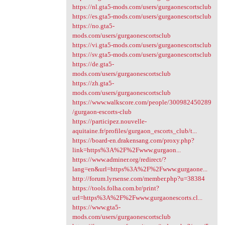
https://nl.gta5-mods.com/users/gurgaonescortsclub
https://es.gta5-mods.com/users/gurgaonescortsclub
https://no.gta5-
mods.com/users/gurgaonescortsclub
https://vi.gta5-mods.com/users/gurgaonescortsclub
https://sv.gta5-mods.com/users/gurgaonescortsclub
https://de.gta5-
mods.com/users/gurgaonescortsclub
https://zh.gta5-
mods.com/users/gurgaonescortsclub
https://www.walkscore.com/people/300982450289
/gurgaon-escorts-club
https://participez.nouvelle-
aquitaine.fr/profiles/gurgaon_escorts_club/t...
https://board-en.drakensang.com/proxy.php?
link=https%3A%2F%2Fwww.gurgaon...
https://www.adminer.org/redirect/?
lang=en&url=https%3A%2F%2Fwww.gurgaone...
http://forum.lyrsense.com/member.php?u=38384
https://tools.folha.com.br/print?
url=https%3A%2F%2Fwww.gurgaonescorts.cl...
https://www.gta5-
mods.com/users/gurgaonescortsclub