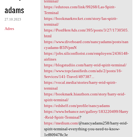
terminal/
adams
https://edutous.com/link/99268/Las-Spirit-
Terminal
https://bookmarkrocket.com/story/las-spirit-
27.10.2023
terminal/
Adres
https://PostHereAds.com/395/posts/3/27/1730505.
html
https://www.diveboard.com/nancyadams/posts/nan
cyadams-B5IVpmN
https://jobs.siliconflorist.com/employers/2436148-
airlines
https://blogstudiio.com/harry-reid-spirit-terminal/
https://www.topclassifieds.com/ads/2/posts/16-
Services/141-Travel/497387...
https://vocal.media/stories/harry-reid-spirit-
terminal
https://bookmark.hiauthors.com/story/harry-reid-
spirit-terminal/
https://edshelf.com/profile/nancyadams
https://www.behance.net/gallery/183220499/Harry
-Reid-Spirit-Terminal
?
https://medium.com/
@nancyadams258/harry-reid-
spirit-terminal-everything-you-need-to-know-
1ef809478c3e