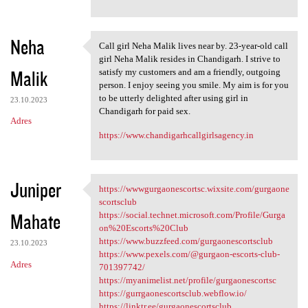
Neha
Call girl Neha Malik lives near by. 23-year-old call
Call girl Neha Malik lives
girl Neha Malik resides in Chandigarh. I strive to
Malik
satisfy my customers and am a friendly, outgoing
person. I enjoy seeing you smile. My aim is for you
to be utterly delighted after using girl in
23.10.2023
Chandigarh for paid sex.
Adres
https://www.chandigarhcallgirlsagency.in
Juniper
https://wwwgurgaonescortsc.wixsite.com/gurgaone
https://wwwgurgaonescortsc
scortsclub
Mahate
https://social.technet.microsoft.com/Profile/Gurga
on%20Escorts%20Club
https://www.buzzfeed.com/gurgaonescortsclub
23.10.2023
https://www.pexels.com/@gurgaon-escorts-club-
Adres
701397742/
https://myanimelist.net/profile/gurgaonescortsc
https://gurrgaonescortsclub.webflow.io/
https://linktr.ee/gurgaonescortsclub