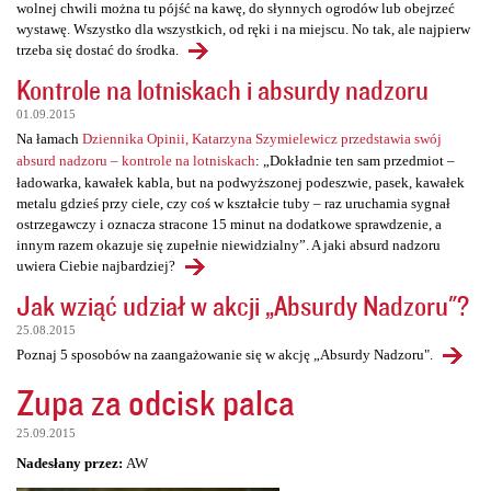
wolnej chwili można tu pójść na kawę, do słynnych ogrodów lub obejrzeć
wystawę. Wszystko dla wszystkich, od ręki i na miejscu. No tak, ale najpierw
trzeba się dostać do środka.
Kontrole na lotniskach i absurdy nadzoru
01.09.2015
Na łamach
Dziennika Opinii, Katarzyna Szymielewicz przedstawia swój
absurd nadzoru – kontrole na lotniskach
: „Dokładnie ten sam przedmiot –
ładowarka, kawałek kabla, but na podwyższonej podeszwie, pasek, kawałek
metalu gdzieś przy ciele, czy coś w kształcie tuby – raz uruchamia sygnał
ostrzegawczy i oznacza stracone 15 minut na dodatkowe sprawdzenie, a
innym razem okazuje się zupełnie niewidzialny”. A jaki absurd nadzoru
uwiera Ciebie najbardziej?
Jak wziąć udział w akcji „Absurdy Nadzoru"?
25.08.2015
Poznaj 5 sposobów na zaangażowanie się w akcję „Absurdy Nadzoru".
Zupa za odcisk palca
25.09.2015
Nadesłany przez:
AW