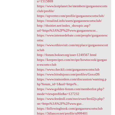
u=1515869
https://www.kotplanet.be/members/gurgaonescorts
club/profile/
https://upverter.com/profile/gurgaonescortsclub/
https://rosalind.info/users/gurgaonescortsclub/
http://thoitiet.net/index_showpic.asp?
url=https%3A%2F%2Fwww.gurgaonescor...
https://www.intensedebate.com/people/gurgaonesc
ortsc
https://www.ethiovisit.com/myplace/gurgaonescort
sclub
http://forum.bokser.org/user-1249567.html
https://keeprecipes.com/recipe/howtocook/gurgao
n-escorts-club
https://www.checkli.com/gurgaonescortsclub
https://www.bitsdujour.com/profiles/GoxoDS
https://www.trainorders.com/discussion/warning.p
hp?forum_id=1&url=https%...
https://www.golden-forum.com/memberlist.php?
mode=viewprofile&u=127232
https://www.feedroll.com/rssviewer/feed2js.php?
src=https%3A%2F%2Fwww.gur...
https://followingbook.com/gurgaonescortsclub
https://3dlancer.net/profile/u999401