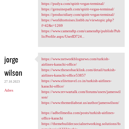
https://pudya.com/spirit-vegas-terminal/
https://genuinepath.com/spirit-vegas-terminal/
https://productdiary.com/spirit-vegas-terminal/
https://worldtortoises.listbb.ru/viewtopic.php?
f=42&t=1269
https://www.cameraftp.com/cameraftp/publish/Pub
licProfile.aspx/UserID724...
jorge
https://www.networkblognews.com/turkish-
https://www.networkblognews
airlines-karachi-office/
wilson
https://www.theseobacklink.com/detail/turkish-
airlines-karachi-office53857
https://www.elitetravel.co.in/turkish-airlines-
27.10.2023
karachi-office/
Adres
https://www.revwartalk.com/forums/users/jameswil
son/
https://www.themediabeat.us/author/jameswilson/
https://adbellmedia.com/posts/turkish-airlines-
office-karachi
https://themebuilder.socialnetworking.solutions/fo