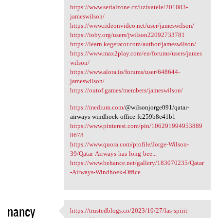
https://www.serialzone.cz/uzivatele/201083-
jameswilson/
https://www.rideonvideo.net/user/jameswilson/
https://ioby.org/users/jwilson22092733781
https://learn.kegerator.com/author/jameswilson/
https://www.max2play.com/en/forums/users/james
wilson/
https://www.alora.io/forums/user/648644-
jameswilson/
https://outof.games/members/jameswilson/
https://medium.com/
@wilsonjorge091/qatar-
airways-windhoek-office-fc259b8e41b1
https://www.pinterest.com/pin/106291994953889
8678
https://www.quora.com/profile/Jorge-Wilson-
39/Qatar-Airways-has-long-bee...
https://www.behance.net/gallery/183070235/Qatar
-Airways-Windhoek-Office
nancy
https://trustedblogs.co/2023/10/27/las-spirit-
https://trustedblogs.co/2023