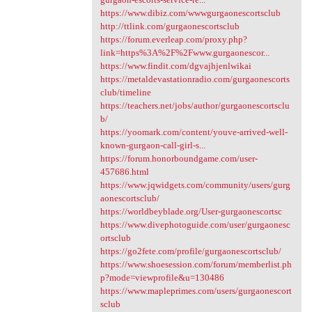
https://www.dibiz.com/wwwgurgaonescortsclub
http://ttlink.com/gurgaonescortsclub
https://forum.everleap.com/proxy.php?
link=https%3A%2F%2Fwww.gurgaonescor...
https://www.findit.com/dgvajhjenlwikai
https://metaldevastationradio.com/gurgaonescorts
club/timeline
https://teachers.net/jobs/author/gurgaonescortsclu
b/
https://yoomark.com/content/youve-arrived-well-
known-gurgaon-call-girl-s...
https://forum.honorboundgame.com/user-
457686.html
https://www.jqwidgets.com/community/users/gurg
aonescortsclub/
https://worldbeyblade.org/User-gurgaonescortsc
https://www.divephotoguide.com/user/gurgaonesc
ortsclub
https://go2fete.com/profile/gurgaonescortsclub/
https://www.shoesession.com/forum/memberlist.ph
p?mode=viewprofile&u=130486
https://www.mapleprimes.com/users/gurgaonescort
sclub