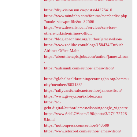
https://diy-vision.mn.co/posts/44376410
https://www.mindphp.com/forums/memberlist.php
?mode=viewprofile&u=32506
https://www.dewalist.com/services/services-
others/turkish-airlines-offic...
https://blog.apaonline.org/author/jameswilson/
https://www.zedlike.com/blogs/158434/Turkish-
Airlines-Office-Malta
https://abouttherapistjobs.com/author/jameswilson
/
https://autismuk.com/author/jameswilson/
https://globalhealthtrainingcentre.tghn.org/commu
nity/members/805183/
https://rallycarsforsale.net/author/jameswilson/
https://www.givey.com/ixloboxcmr
https://so-
geht.digital/author/jameswilson/#google_vignette
https://www.AdsLOV.com/190/posts/3/27/172728
9.html
https://notionpress.com/author/940589
https://www.retecool.com/author/jameswilson/