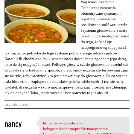
Wojskowa Akademia
Techniczna zamówiła
biometryczne systemy…
rejestracji wydawania
posiłków na stołówce uczelni
i systemu głosowania Senatu
uczelni. Czy niedopuszczenie
do tego, że ktoś zje
nadprogramową zupę jest aż
tak ważne, że potrzeba do tego systemu pobierającego odciski palców?
Nawet jeśli chodzi o to, by klient stołówki dostał dania zgodne z jego dietą,
to to da się osiągnąć inaczej. Policzyć głosy w czasie głosowanie uczelni też
chyba da się w tradycyjny sposób, a pracownicy uczelni chyba powinni znać
się na tyle, żeby wiedzieć, kto jest uprawniony do głosowania. Po co więc ta
cała biometria – zapisywanie odcisków palców wielu osób - i też nie mały
wydatek dla uczelni – skoro można sprawę rozwiązać prościej, nie zbierając
takich danych? Taka „modernizacja” bez potrzeby to już absurd.
wścibski urząd
K
nancy
https://www.gefaehrten-
https://www.gefaehrten
o
belegaers.de/forum/profile/nancyadams/