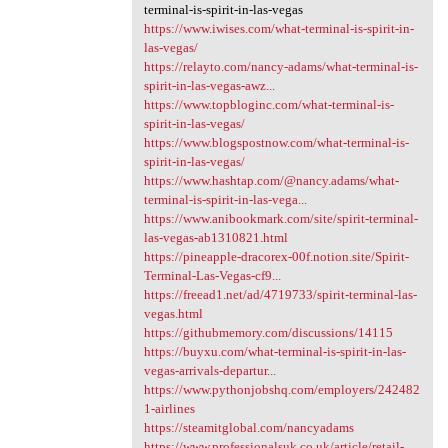
terminal-is-spirit-in-las-vegas
https://www.iwises.com/what-terminal-is-spirit-in-
las-vegas/
https://relayto.com/nancy-adams/what-terminal-is-
spirit-in-las-vegas-awz...
https://www.topbloginc.com/what-terminal-is-
spirit-in-las-vegas/
https://www.blogspostnow.com/what-terminal-is-
spirit-in-las-vegas/
https://www.hashtap.com/@nancy.adams/what-
terminal-is-spirit-in-las-vega...
https://www.anibookmark.com/site/spirit-terminal-
las-vegas-ab1310821.html
https://pineapple-dracorex-00f.notion.site/Spirit-
Terminal-Las-Vegas-cf9...
https://freead1.net/ad/4719733/spirit-terminal-las-
vegas.html
https://githubmemory.com/discussions/14115
https://buyxu.com/what-terminal-is-spirit-in-las-
vegas-arrivals-departur...
https://www.pythonjobshq.com/employers/242482
1-airlines
https://steamitglobal.com/nancyadams
https://www.professionalsuk.co.uk/article/retail-