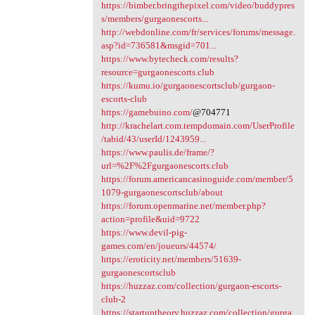
https://bimber.bringthepixel.com/video/buddypres
s/members/gurgaonescorts...
http://webdonline.com/fr/services/forums/message.
asp?id=736581&msgid=701...
https://www.bytecheck.com/results?
resource=gurgaonescorts.club
https://kumu.io/gurgaonescortsclub/gurgaon-
escorts-club
https://gamebuino.com/
@704771
http://krachelart.com.tempdomain.com/UserProfile
/tabid/43/userId/1243959...
https://www.paulis.de/frame/?
url=%2F%2Fgurgaonescorts.club
https://forum.americancasinoguide.com/member/5
1079-gurgaonescortsclub/about
https://forum.openmarine.net/member.php?
action=profile&uid=9722
https://www.devil-pig-
games.com/en/joueurs/44574/
https://eroticity.net/members/51639-
gurgaonescortsclub
https://huzzaz.com/collection/gurgaon-escorts-
club-2
https://startuptheory.huzzaz.com/collection/gurga