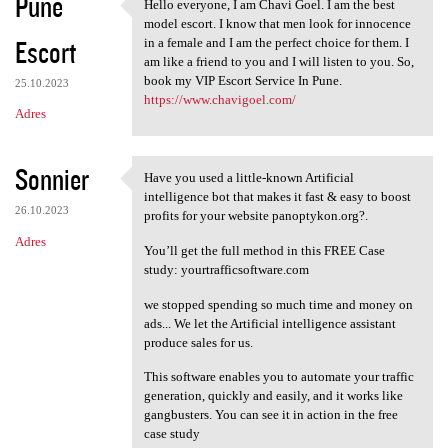
Pune
Hello everyone, I am Chavi Goel. I am the best
Hello everyone, I am Chavi
model escort. I know that men look for innocence
Escort
in a female and I am the perfect choice for them. I
am like a friend to you and I will listen to you. So,
book my VIP Escort Service In Pune.
25.10.2023
https://www.chavigoel.com/
Adres
Sonnier
Have you used a little-known Artificial
Have you used a little-known
intelligence bot that makes it fast & easy to boost
26.10.2023
profits for your website panoptykon.org?.
Adres
You’ll get the full method in this FREE Case
study: yourtrafficsoftware.com
we stopped spending so much time and money on
ads... We let the Artificial intelligence assistant
produce sales for us.
This software enables you to automate your traffic
generation, quickly and easily, and it works like
gangbusters. You can see it in action in the free
case study