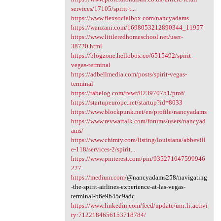
services/17105/spirit-t...
https://www.flexsocialbox.com/nancyadams
https://wanzani.com/1698053212890344_11957
https://www.littleredhomeschool.net/user-
38720.html
https://blogzone.hellobox.co/6515492/spirit-
vegas-terminal
https://adbellmedia.com/posts/spirit-vegas-
terminal
https://tabelog.com/rvwr/023970751/prof/
https://startupeurope.net/startup?id=8033
https://www.blockpunk.net/en/profile/nancyadams
https://www.revwartalk.com/forums/users/nancyad
ams/
https://www.chimty.com/listing/louisiana/abbevill
e-118/services-2/spirit...
https://www.pinterest.com/pin/935271047599946
227
https://medium.com/
@nancyadams258/navigating
-the-spirit-airlines-experience-at-las-vegas-
terminal-b6e9b45c9adc
https://www.linkedin.com/feed/update/urn:li:activi
ty:7122184656153718784/