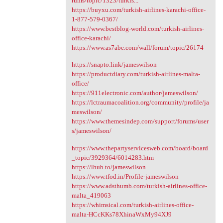
rums/topic/1323/turkis...
https://buyxu.com/turkish-airlines-karachi-office-
1-877-579-0367/
https://www.bestblog-world.com/turkish-airlines-
office-karachi/
https://www.as7abe.com/wall/forum/topic/26174
https://snapto.link/jameswilson
https://productdiary.com/turkish-airlines-malta-
office/
https://911electronic.com/author/jameswilson/
https://lctraumacoalition.org/community/profile/ja
meswilson/
https://www.themesindep.com/support/forums/user
s/jameswilson/
https://www.thepartyservicesweb.com/board/board
_topic/3929364/6014283.htm
https://lhub.to/jameswilson
https://www.tfod.in/Profile-jameswilson
https://www.adsthumb.com/turkish-airlines-office-
malta_419063
https://whimsical.com/turkish-airlines-office-
malta-HCcKKs78XhinaWxMy94XJ9