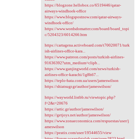
https://blogzone.hellobox.co/6519446/qatar-
airways-windhoek-office
https://www.blogspostnow.com/qatar-airways-
windhoek-office/
https://www.wordsdomatter.com/board/board_topi
c/5204323/6014266.htm
https://cartagena.activeboard.com/t70020071/turk
ish-airlines-office-kara...
https://www.patreon.com/posts/turkish-airlines-
91636392?utm_medium=clipb...
https://www.ganjingworld.com/news/turkish-
airlines-office-karachi/1g8h67...
https://teplo-hata.com.ua/users/jameswilson
https://shiatsugr.gr/author/jameswilson/
https://wayworld.listbb.ru/viewtopic.php?
f=2&t=20676
https://artic.gr/author/jameswilson/
https://getjoys.net/author/jameswilson/
https://www.zonaeconomica.com/respuestas/user/j
ameswilson
https://peatix.com/user/19544655/view
https://forum.oceandatalab.com/user-2823.html