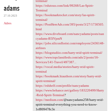
terminal/
adams
https://edutous.com/link/99268/Las-Spirit-
Terminal
https://bookmarkrocket.com/story/las-spirit-
27.10.2023
terminal/
Adres
https://PostHereAds.com/395/posts/3/27/1730505.
html
https://www.diveboard.com/nancyadams/posts/nan
cyadams-B5IVpmN
https://jobs.siliconflorist.com/employers/2436148-
airlines
https://blogstudiio.com/harry-reid-spirit-terminal/
https://www.topclassifieds.com/ads/2/posts/16-
Services/141-Travel/497387...
https://vocal.media/stories/harry-reid-spirit-
terminal
https://bookmark.hiauthors.com/story/harry-reid-
spirit-terminal/
https://edshelf.com/profile/nancyadams
https://www.behance.net/gallery/183220499/Harry
-Reid-Spirit-Terminal
?
https://medium.com/
@nancyadams258/harry-reid-
spirit-terminal-everything-you-need-to-know-
1ef809478c3e