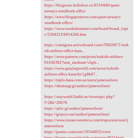
https://blogzone.hellobox.co/6519446/qatar-
airways-windhoek-office
https://www.blogspostnow.com/qatar-airways-
windhoek-office/
https://www.wordsdomatter.com/board/board_topi
c/5204323/6014266.htm
https://cartagena.activeboard.com/t70020071/turk
ish-airlines-office-kara...
https://www.patreon.com/posts/turkish-airlines-
91636392?utm_medium=clipb...
https://www.ganjingworld.com/news/turkish-
airlines-office-karachi/1g8h67...
https://teplo-hata.com.ua/users/jameswilson
https://shiatsugr.gr/author/jameswilson/
https://wayworld.listbb.ru/viewtopic.php?
f=2&t=20676
https://artic.gr/author/jameswilson/
https://getjoys.net/author/jameswilson/
https://www.zonaeconomica.com/respuestas/user/j
ameswilson
https://peatix.com/user/19544655/view
https://forum.oceandatalab.com/user-2823.html