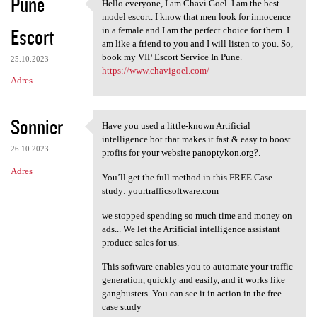
Pune
Hello everyone, I am Chavi Goel. I am the best
Hello everyone, I am Chavi
model escort. I know that men look for innocence
Escort
in a female and I am the perfect choice for them. I
am like a friend to you and I will listen to you. So,
book my VIP Escort Service In Pune.
25.10.2023
https://www.chavigoel.com/
Adres
Sonnier
Have you used a little-known Artificial
Have you used a little-known
intelligence bot that makes it fast & easy to boost
26.10.2023
profits for your website panoptykon.org?.
Adres
You’ll get the full method in this FREE Case
study: yourtrafficsoftware.com
we stopped spending so much time and money on
ads... We let the Artificial intelligence assistant
produce sales for us.
This software enables you to automate your traffic
generation, quickly and easily, and it works like
gangbusters. You can see it in action in the free
case study