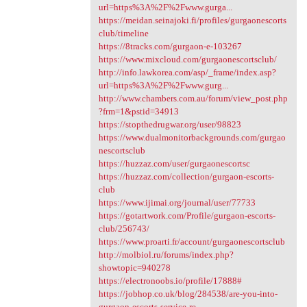
url=https%3A%2F%2Fwww.gurga...
https://meidan.seinajoki.fi/profiles/gurgaonescorts
club/timeline
https://8tracks.com/gurgaon-e-103267
https://www.mixcloud.com/gurgaonescortsclub/
http://info.lawkorea.com/asp/_frame/index.asp?
url=https%3A%2F%2Fwww.gurg...
http://www.chambers.com.au/forum/view_post.php
?frm=1&pstid=34913
https://stopthedrugwar.org/user/98823
https://www.dualmonitorbackgrounds.com/gurgao
nescortsclub
https://huzzaz.com/user/gurgaonescortsc
https://huzzaz.com/collection/gurgaon-escorts-
club
https://www.ijimai.org/journal/user/77733
https://gotartwork.com/Profile/gurgaon-escorts-
club/256743/
https://www.proarti.fr/account/gurgaonescortsclub
http://molbiol.ru/forums/index.php?
showtopic=940278
https://electronoobs.io/profile/17888#
https://jobhop.co.uk/blog/284538/are-you-into-
gurgaon-escorts-service-re...