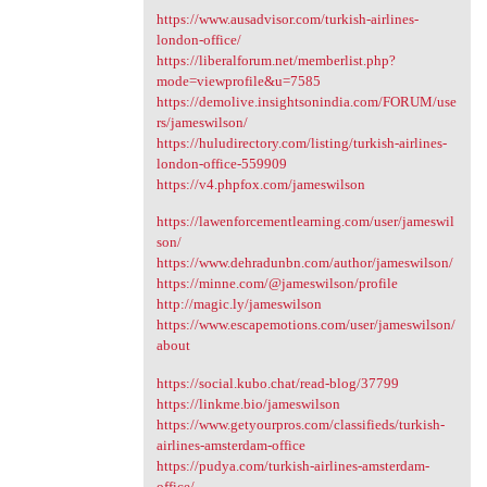
https://www.ausadvisor.com/turkish-airlines-
london-office/
https://liberalforum.net/memberlist.php?
mode=viewprofile&u=7585
https://demolive.insightsonindia.com/FORUM/use
rs/jameswilson/
https://huludirectory.com/listing/turkish-airlines-
london-office-559909
https://v4.phpfox.com/jameswilson
https://lawenforcementlearning.com/user/jameswil
son/
https://www.dehradunbn.com/author/jameswilson/
https://minne.com/@jameswilson/profile
http://magic.ly/jameswilson
https://www.escapemotions.com/user/jameswilson/
about
https://social.kubo.chat/read-blog/37799
https://linkme.bio/jameswilson
https://www.getyourpros.com/classifieds/turkish-
airlines-amsterdam-office
https://pudya.com/turkish-airlines-amsterdam-
office/