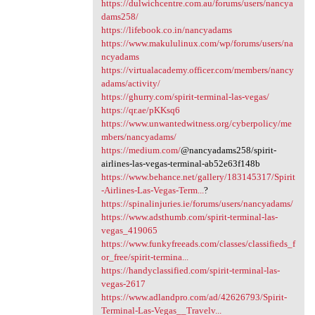
https://dulwichcentre.com.au/forums/users/nancya
dams258/
https://lifebook.co.in/nancyadams
https://www.makululinux.com/wp/forums/users/na
ncyadams
https://virtualacademy.officer.com/members/nancy
adams/activity/
https://ghurry.com/spirit-terminal-las-vegas/
https://qr.ae/pKKsq6
https://www.unwantedwitness.org/cyberpolicy/me
mbers/nancyadams/
https://medium.com/
@nancyadams258/spirit-
airlines-las-vegas-terminal-ab52e63f148b
https://www.behance.net/gallery/183145317/Spirit
-Airlines-Las-Vegas-Term...
?
https://spinalinjuries.ie/forums/users/nancyadams/
https://www.adsthumb.com/spirit-terminal-las-
vegas_419065
https://www.funkyfreeads.com/classes/classifieds_f
or_free/spirit-termina...
https://handyclassified.com/spirit-terminal-las-
vegas-2617
https://www.adlandpro.com/ad/42626793/Spirit-
Terminal-Las-Vegas__Travelv...