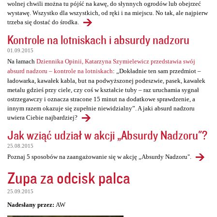
wolnej chwili można tu pójść na kawę, do słynnych ogrodów lub obejrzeć
wystawę. Wszystko dla wszystkich, od ręki i na miejscu. No tak, ale najpierw
trzeba się dostać do środka.
Kontrole na lotniskach i absurdy nadzoru
01.09.2015
Na łamach
Dziennika Opinii, Katarzyna Szymielewicz przedstawia swój
absurd nadzoru – kontrole na lotniskach
: „Dokładnie ten sam przedmiot –
ładowarka, kawałek kabla, but na podwyższonej podeszwie, pasek, kawałek
metalu gdzieś przy ciele, czy coś w kształcie tuby – raz uruchamia sygnał
ostrzegawczy i oznacza stracone 15 minut na dodatkowe sprawdzenie, a
innym razem okazuje się zupełnie niewidzialny”. A jaki absurd nadzoru
uwiera Ciebie najbardziej?
Jak wziąć udział w akcji „Absurdy Nadzoru"?
25.08.2015
Poznaj 5 sposobów na zaangażowanie się w akcję „Absurdy Nadzoru".
Zupa za odcisk palca
25.09.2015
Nadesłany przez:
AW