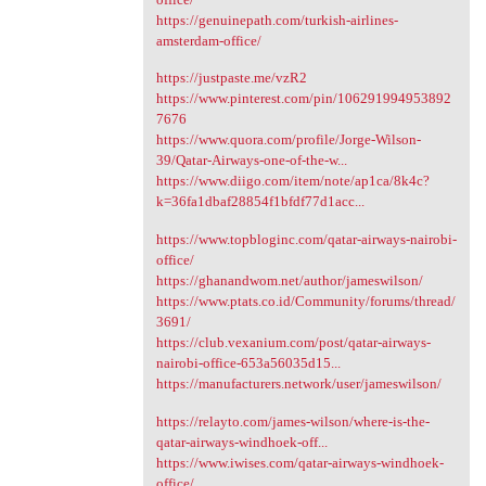
https://genuinepath.com/turkish-airlines-
amsterdam-office/
https://justpaste.me/vzR2
https://www.pinterest.com/pin/106291994953892
7676
https://www.quora.com/profile/Jorge-Wilson-
39/Qatar-Airways-one-of-the-w...
https://www.diigo.com/item/note/ap1ca/8k4c?
k=36fa1dbaf28854f1bfdf77d1acc...
https://www.topbloginc.com/qatar-airways-nairobi-
office/
https://ghanandwom.net/author/jameswilson/
https://www.ptats.co.id/Community/forums/thread/
3691/
https://club.vexanium.com/post/qatar-airways-
nairobi-office-653a56035d15...
https://manufacturers.network/user/jameswilson/
https://relayto.com/james-wilson/where-is-the-
qatar-airways-windhoek-off...
https://www.iwises.com/qatar-airways-windhoek-
office/