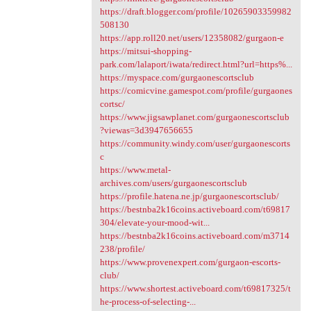
https://draft.blogger.com/profile/10265903359982
508130
https://app.roll20.net/users/12358082/gurgaon-e
https://mitsui-shopping-
park.com/lalaport/iwata/redirect.html?url=https%...
https://myspace.com/gurgaonescortsclub
https://comicvine.gamespot.com/profile/gurgaones
cortsc/
https://www.jigsawplanet.com/gurgaonescortsclub
?viewas=3d3947656655
https://community.windy.com/user/gurgaonescorts
c
https://www.metal-
archives.com/users/gurgaonescortsclub
https://profile.hatena.ne.jp/gurgaonescortsclub/
https://bestnba2k16coins.activeboard.com/t69817
304/elevate-your-mood-wit...
https://bestnba2k16coins.activeboard.com/m3714
238/profile/
https://www.provenexpert.com/gurgaon-escorts-
club/
https://www.shortest.activeboard.com/t69817325/t
he-process-of-selecting-...