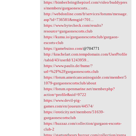
https://bimber.bringthepixel.com/video/buddypres
s/members/gurgaonescorts...
http://webdonline.com/fr/services/forums/message.
asp?id=736581&msgid=701...
https://www.bytecheck.com/results?
resource=gurgaonescorts.club
https://kumu.io/gurgaonescortsclub/gurgaon-
escorts-club
https://gamebuino.com/
@704771
http://krachelart.com.tempdomain.com/UserProfile
/tabid/43/userId/1243959...
https://www.paulis.de/frame/?
url=%2F%2Fgurgaonescorts.club
https://forum.americancasinoguide.com/member/5
1079-gurgaonescortsclub/about
https://forum.openmarine.net/member.php?
action=profile&uid=9722
https://www.devil-pig-
games.com/en/joueurs/44574/
https://eroticity.net/members/51639-
gurgaonescortsclub
https://huzzaz.com/collection/gurgaon-escorts-
club-2
https://startuptheory.huzzaz.com/collection/gurga