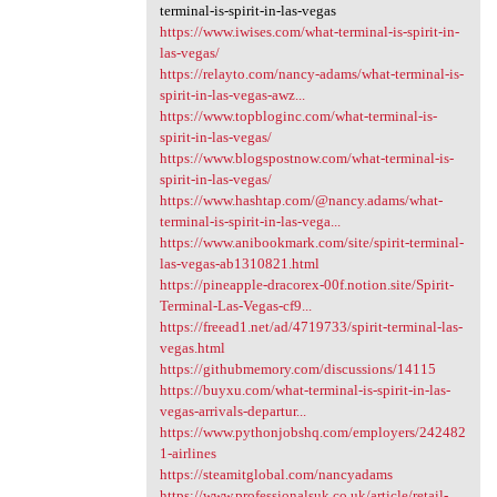
terminal-is-spirit-in-las-vegas
https://www.iwises.com/what-terminal-is-spirit-in-
las-vegas/
https://relayto.com/nancy-adams/what-terminal-is-
spirit-in-las-vegas-awz...
https://www.topbloginc.com/what-terminal-is-
spirit-in-las-vegas/
https://www.blogspostnow.com/what-terminal-is-
spirit-in-las-vegas/
https://www.hashtap.com/@nancy.adams/what-
terminal-is-spirit-in-las-vega...
https://www.anibookmark.com/site/spirit-terminal-
las-vegas-ab1310821.html
https://pineapple-dracorex-00f.notion.site/Spirit-
Terminal-Las-Vegas-cf9...
https://freead1.net/ad/4719733/spirit-terminal-las-
vegas.html
https://githubmemory.com/discussions/14115
https://buyxu.com/what-terminal-is-spirit-in-las-
vegas-arrivals-departur...
https://www.pythonjobshq.com/employers/242482
1-airlines
https://steamitglobal.com/nancyadams
https://www.professionalsuk.co.uk/article/retail-