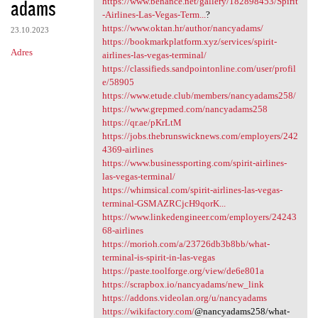
adams
m
https://www.behance.net/gallery/182898453/Spirit
-Airlines-Las-Vegas-Term...
?
e
https://www.oktan.hr/author/nancyadams/
23.10.2023
n
https://bookmarkplatform.xyz/services/spirit-
Adres
airlines-las-vegas-terminal/
t
https://classifieds.sandpointonline.com/user/profil
a
e/58905
https://www.etude.club/members/nancyadams258/
r
https://www.grepmed.com/nancyadams258
z
https://qr.ae/pKrLtM
https://jobs.thebrunswicknews.com/employers/242
e
4369-airlines
https://www.businessporting.com/spirit-airlines-
las-vegas-terminal/
https://whimsical.com/spirit-airlines-las-vegas-
terminal-GSMAZRCjcH9qorK...
https://www.linkedengineer.com/employers/24243
68-airlines
https://morioh.com/a/23726db3b8bb/what-
terminal-is-spirit-in-las-vegas
https://paste.toolforge.org/view/de6e801a
https://scrapbox.io/nancyadams/new_link
https://addons.videolan.org/u/nancyadams
https://wikifactory.com/
@nancyadams258/what-