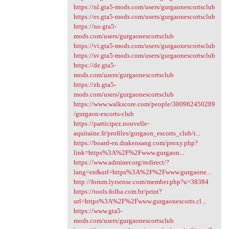
https://nl.gta5-mods.com/users/gurgaonescortsclub
https://es.gta5-mods.com/users/gurgaonescortsclub
https://no.gta5-
mods.com/users/gurgaonescortsclub
https://vi.gta5-mods.com/users/gurgaonescortsclub
https://sv.gta5-mods.com/users/gurgaonescortsclub
https://de.gta5-
mods.com/users/gurgaonescortsclub
https://zh.gta5-
mods.com/users/gurgaonescortsclub
https://www.walkscore.com/people/300982450289
/gurgaon-escorts-club
https://participez.nouvelle-
aquitaine.fr/profiles/gurgaon_escorts_club/t...
https://board-en.drakensang.com/proxy.php?
link=https%3A%2F%2Fwww.gurgaon...
https://www.adminer.org/redirect/?
lang=en&url=https%3A%2F%2Fwww.gurgaone...
http://forum.lyrsense.com/member.php?u=38384
https://tools.folha.com.br/print?
url=https%3A%2F%2Fwww.gurgaonescorts.cl...
https://www.gta5-
mods.com/users/gurgaonescortsclub