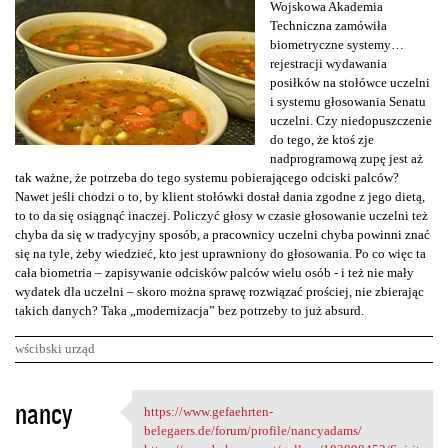
Wojskowa Akademia
Techniczna zamówiła
biometryczne systemy…
rejestracji wydawania
posiłków na stołówce uczelni
i systemu głosowania Senatu
uczelni. Czy niedopuszczenie
do tego, że ktoś zje
nadprogramową zupę jest aż
tak ważne, że potrzeba do tego systemu pobierającego odciski palców?
Nawet jeśli chodzi o to, by klient stołówki dostał dania zgodne z jego dietą,
to to da się osiągnąć inaczej. Policzyć głosy w czasie głosowanie uczelni też
chyba da się w tradycyjny sposób, a pracownicy uczelni chyba powinni znać
się na tyle, żeby wiedzieć, kto jest uprawniony do głosowania. Po co więc ta
cała biometria – zapisywanie odcisków palców wielu osób - i też nie mały
wydatek dla uczelni – skoro można sprawę rozwiązać prościej, nie zbierając
takich danych? Taka „modernizacja” bez potrzeby to już absurd.
wścibski urząd
K
nancy
https://www.gefaehrten-
https://www.gefaehrten
o
belegaers.de/forum/profile/nancyadams/