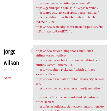
https://pudya.com/spirit-vegas-terminal/
https://genuinepath.com/spirit-vegas-terminal/
https://productdiary.com/spirit-vegas-terminal/
https://worldtortoises.listbb.ru/viewtopic.php?
f=42&t=1269
https://www.cameraftp.com/cameraftp/publish/Pub
licProfile.aspx/UserID724...
jorge
https://www.networkblognews.com/turkish-
https://www.networkblognews
airlines-karachi-office/
wilson
https://www.theseobacklink.com/detail/turkish-
airlines-karachi-office53857
https://www.elitetravel.co.in/turkish-airlines-
27.10.2023
karachi-office/
Adres
https://www.revwartalk.com/forums/users/jameswil
son/
https://www.themediabeat.us/author/jameswilson/
https://adbellmedia.com/posts/turkish-airlines-
office-karachi
https://themebuilder.socialnetworking.solutions/fo