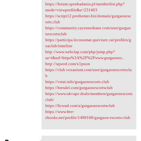
https://forum.openbadania.pl/memberlist.php?
mode=viewprofile&u=251403
https://script12.prothemes.biz/domain/gurgaonesc
orts.club
https://community.cayennediane.com/user/gurgao
nescortsclub
https://participa.leconomat.queviure.cat/profiles/g
oaclub/timeline
http://www.webclap.com/php/jump.php?
sa=t&url=https%3A%2F%2Fwww.gurgaones...
http://sqworl.com/x1puon
https://club.vexanium.com/user/gurgaonescortsclu
b
https://vstat.info/gurgaonescorts.club
https://bresdel.com/gurgaonescortsclub
https://www.ukvape.deals/members/gurgaonescorts
club/
https://ficwad.com/a/gurgaonescortsclub
https://www.free-
ebooks.net/profile/1499168/gurgaon-escorts-club