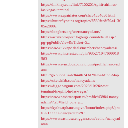
https://linkhay.com/link/7155251/spirit-airlines-
las-vegas-terminal
https://www.expatriates.com/cls/54554650.html
https://butterflycoins.org/topics/6539fce8f79a413f
05e2880c
https://longbets.org/user/nancyadams/
https://activeprospect.fogbugz.com/default.asp?
pg=pgPublicView&sTicket=5...
https://www.ukvape.deals/members/nancyadams/
https://www.pinterest.com/pin/935271047600018
583
https://www.syncdocs.com/forums/profile/nancyad
ams
http://go.bubbl.us/dc8440/743d?/New-Mind-Map
https://sketchfab.com/nancyadams
https://diggo.wtguru.com/2023/10/26/what-
terminal-is-spirit-in-las-vegas/
https://www.nashtransport.ru/profile/43984-nancy-
adams/?tab=field_core_p...
https://kythuatphancung.vn/forum/index.php?/pro
file/133352-nancyadams/&t...
https://www.eastnusatenggara.com/author/nancyad
ams/