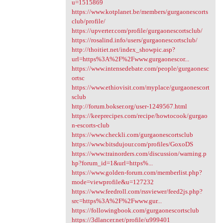
u=1515869
https://www.kotplanet.be/members/gurgaonescorts
club/profile/
https://upverter.com/profile/gurgaonescortsclub/
https://rosalind.info/users/gurgaonescortsclub/
http://thoitiet.net/index_showpic.asp?
url=https%3A%2F%2Fwww.gurgaonescor...
https://www.intensedebate.com/people/gurgaonesc
ortsc
https://www.ethiovisit.com/myplace/gurgaonescort
sclub
http://forum.bokser.org/user-1249567.html
https://keeprecipes.com/recipe/howtocook/gurgao
n-escorts-club
https://www.checkli.com/gurgaonescortsclub
https://www.bitsdujour.com/profiles/GoxoDS
https://www.trainorders.com/discussion/warning.p
hp?forum_id=1&url=https%...
https://www.golden-forum.com/memberlist.php?
mode=viewprofile&u=127232
https://www.feedroll.com/rssviewer/feed2js.php?
src=https%3A%2F%2Fwww.gur...
https://followingbook.com/gurgaonescortsclub
https://3dlancer.net/profile/u999401