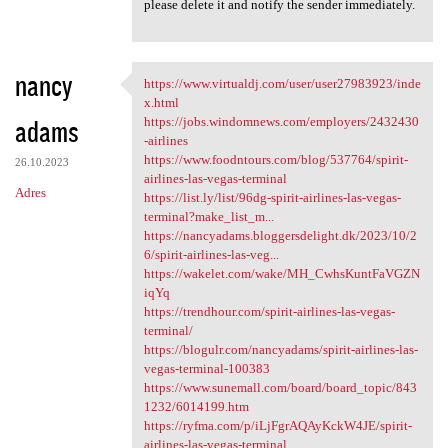
please delete it and notify the sender immediately.
nancy
https://www.virtualdj.com/user/user27983923/inde
https://www.virtualdj.com
x.html
adams
https://jobs.windomnews.com/employers/2432430
-airlines
https://www.foodntours.com/blog/537764/spirit-
26.10.2023
airlines-las-vegas-terminal
Adres
https://list.ly/list/96dg-spirit-airlines-las-vegas-
terminal?make_list_m...
https://nancyadams.bloggersdelight.dk/2023/10/2
6/spirit-airlines-las-veg...
https://wakelet.com/wake/MH_CwhsKuntFaVGZN
iqYq
https://trendhour.com/spirit-airlines-las-vegas-
terminal/
https://blogulr.com/nancyadams/spirit-airlines-las-
vegas-terminal-100383
https://www.sunemall.com/board/board_topic/843
1232/6014199.htm
https://ryfma.com/p/iLjFgrAQAyKckW4JE/spirit-
airlines-las-vegas-terminal...