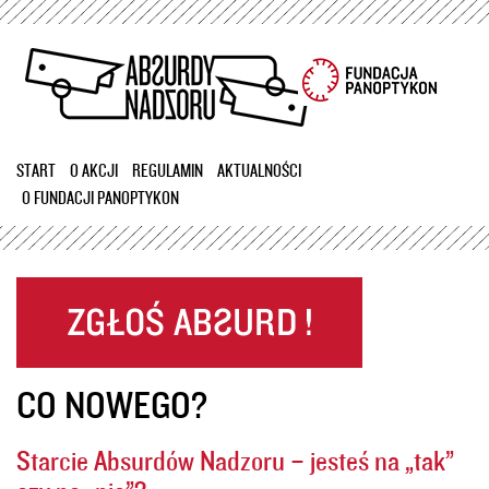
Przejdź
do
treści
START
O AKCJI
REGULAMIN
AKTUALNOŚCI
O FUNDACJI PANOPTYKON
CO NOWEGO?
Starcie Absurdów Nadzoru – jesteś na „tak”