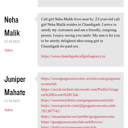
Neha
Call girl Neha Malik lives near by. 23-year-old call
Call girl Neha Malik lives
girl Neha Malik resides in Chandigarh. I strive to
Malik
satisfy my customers and am a friendly, outgoing
person. I enjoy seeing you smile. My aim is for you
to be utterly delighted after using girl in
23.10.2023
Chandigarh for paid sex.
Adres
https://www.chandigarhcallgirlsagency.in
Juniper
https://wwwgurgaonescortsc.wixsite.com/gurgaone
https://wwwgurgaonescortsc
scortsclub
Mahate
https://social.technet.microsoft.com/Profile/Gurga
on%20Escorts%20Club
https://www.buzzfeed.com/gurgaonescortsclub
23.10.2023
https://www.pexels.com/@gurgaon-escorts-club-
Adres
701397742/
https://myanimelist.net/profile/gurgaonescortsc
https://gurrgaonescortsclub.webflow.io/
https://linktr.ee/gurgaonescortsclub