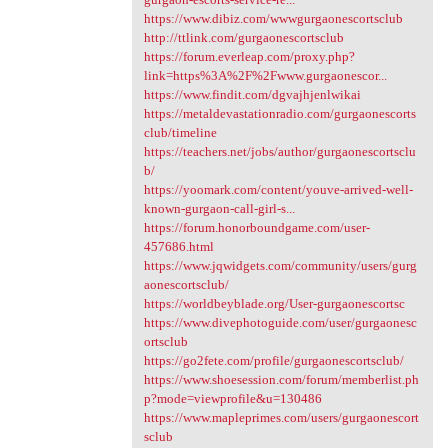
https://www.dibiz.com/wwwgurgaonescortsclub
http://ttlink.com/gurgaonescortsclub
https://forum.everleap.com/proxy.php?
link=https%3A%2F%2Fwww.gurgaonescor...
https://www.findit.com/dgvajhjenlwikai
https://metaldevastationradio.com/gurgaonescorts
club/timeline
https://teachers.net/jobs/author/gurgaonescortsclu
b/
https://yoomark.com/content/youve-arrived-well-
known-gurgaon-call-girl-s...
https://forum.honorboundgame.com/user-
457686.html
https://www.jqwidgets.com/community/users/gurg
aonescortsclub/
https://worldbeyblade.org/User-gurgaonescortsc
https://www.divephotoguide.com/user/gurgaonesc
ortsclub
https://go2fete.com/profile/gurgaonescortsclub/
https://www.shoesession.com/forum/memberlist.ph
p?mode=viewprofile&u=130486
https://www.mapleprimes.com/users/gurgaonescort
sclub