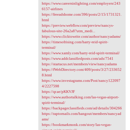
https://www.careersinlighting.com/employers/243
6157-airlines
https://freeadshome.com/396/posts/2/15/1731321.
html
https://preview.webflow.com/preview/nancys-
fabulous-site-26a2a8?utm_medi...
https://www.clicktowrite.com/author/nancyadams/
https://timesofrising.com/harry-reid-spirit-
terminal/
https://www.xamly.com/harry-reid-spirit-terminal/
https://www.addclassifiedposts.com/ads/7541
https://startacus.net/members/view/nancyadams
https://fWebDirectory.com/409/posts/3/27/233652
8.html
https://www.investagrams.com/Post/nancy122097
4/2227598
https://qr.ae/pKKVJF
https://www.authortalking.com/las-vegas-airport-
spirit-terminal/
https://backpageclassifieds.com/ad/details/304266
https://raptornails.com/hangout/members/nancyad
ams/
https://bookmarkmonk.com/story/las-vegas-