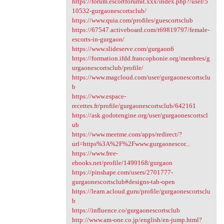
https://forum.escortforumit.xxx/index.php?/user/5
10532-gurgaonescortsclub/
https://www.quia.com/profiles/guescortsclub
https://67547.activeboard.com/t69819797/female-
escorts-in-gurgaon/
https://www.slideserve.com/gurgaon6
https://formation.ifdd.francophonie.org/membres/g
urgaonescortsclub/profile/
https://www.magcloud.com/user/gurgaonescortsclu
b
https://www.espace-
recettes.fr/profile/gurgaonescortsclub/642161
https://ask.godotengine.org/user/gurgaonescortscl
ub
https://www.meetme.com/apps/redirect/?
url=https%3A%2F%2Fwww.gurgaonescor...
https://www.free-
ebooks.net/profile/1499168/gurgaon
https://pinshape.com/users/2701777-
gurgaonescortsclub#designs-tab-open
https://learn.acloud.guru/profile/gurgaonescortsclu
b
https://influence.co/gurgaonescortsclub
http://www.am-one.co.jp/english/en-jump.html?