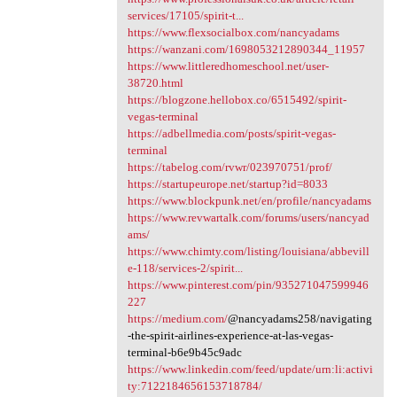
services/17105/spirit-t...
https://www.flexsocialbox.com/nancyadams
https://wanzani.com/1698053212890344_11957
https://www.littleredhomeschool.net/user-
38720.html
https://blogzone.hellobox.co/6515492/spirit-
vegas-terminal
https://adbellmedia.com/posts/spirit-vegas-
terminal
https://tabelog.com/rvwr/023970751/prof/
https://startupeurope.net/startup?id=8033
https://www.blockpunk.net/en/profile/nancyadams
https://www.revwartalk.com/forums/users/nancyad
ams/
https://www.chimty.com/listing/louisiana/abbevill
e-118/services-2/spirit...
https://www.pinterest.com/pin/935271047599946
227
https://medium.com/
@nancyadams258/navigating
-the-spirit-airlines-experience-at-las-vegas-
terminal-b6e9b45c9adc
https://www.linkedin.com/feed/update/urn:li:activi
ty:7122184656153718784/