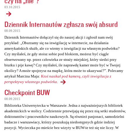
czy na „nie”?
03.10.2015
Dziennik Internautów zgłasza swój absurd
08.09.2015
Dziennik Internautów dołączył się do naszej akcji i zgłosił nam swój
przykład: „Oburzamy się na inwigilację w internecie, na działania
amerykańskich służb, ale co wiemy o inwigilacji na własnym podwórku?
Czy myślałeś, że gdy stoisz sobie pod blokiem, możesz być ciągle
obserwowany np. przez człowieka ze straży miejskiej, który siedzi przy
biurku i pije kawę? Czy myślałeś, ile naprawdę kamer może być w Twojej
okolicy? A może spojrzysz na mapkę, która może to ukazywać?”. Polecamy
artykuł Marcina Maja:
Ktoś nasikał pod kamerą, czyli inwigilacja z
perspektywy własnego podwórka
.
Checkpoint BUW
08.09.2015
Biblioteka Uniwersytecka w Warszawie. Jedna z najważniejszych bibliotek
akademickich w stolicy. Codziennie przewijają się przez nią setki studentów,
doktorantów i pracowników naukowych. Są również pasjonaci, samodzielni
badacze i warszawiacy, którzy poszukują niedostępnych gdzie indziej
pozycji. Wycieczka po mieście bez wizyty w BUW-ie też się nie liczy. W