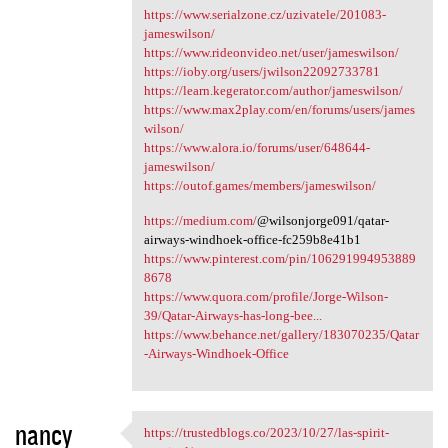
https://www.serialzone.cz/uzivatele/201083-
jameswilson/
https://www.rideonvideo.net/user/jameswilson/
https://ioby.org/users/jwilson22092733781
https://learn.kegerator.com/author/jameswilson/
https://www.max2play.com/en/forums/users/james
wilson/
https://www.alora.io/forums/user/648644-
jameswilson/
https://outof.games/members/jameswilson/
https://medium.com/
@wilsonjorge091/qatar-
airways-windhoek-office-fc259b8e41b1
https://www.pinterest.com/pin/106291994953889
8678
https://www.quora.com/profile/Jorge-Wilson-
39/Qatar-Airways-has-long-bee...
https://www.behance.net/gallery/183070235/Qatar
-Airways-Windhoek-Office
nancy
https://trustedblogs.co/2023/10/27/las-spirit-
https://trustedblogs.co/2023