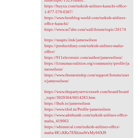
rums/topic/1323/turkis...
https://buyxu.com/turkish-airlines-karachi-office-
1-877-579-0367/
https://www.bestblog-world.com/turkish-airlines-
office-karachi/
https://www.as7abe.com/wall/forum/topic/26174
https://snapto.link/jameswilson
https://productdiary.com/turkish-airlines-malta-
office/
https://911electronic.com/author/jameswilson/
https://lctraumacoalition.org/community/profile/ja
meswilson/
https://www.themesindep.com/support/forums/user
s/jameswilson/
https://www.thepartyservicesweb.com/board/board
_topic/3929364/6014283.htm
https://lhub.to/jameswilson
https://www.tfod.in/Profile-jameswilson
https://www.adsthumb.com/turkish-airlines-office-
malta_419063
https://whimsical.com/turkish-airlines-office-
malta-HCcKKs78XhinaWxMy94XJ9