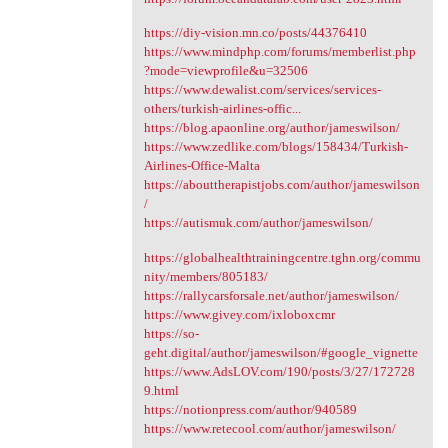
https://diy-vision.mn.co/posts/44376410
https://www.mindphp.com/forums/memberlist.php
?mode=viewprofile&u=32506
https://www.dewalist.com/services/services-
others/turkish-airlines-offic...
https://blog.apaonline.org/author/jameswilson/
https://www.zedlike.com/blogs/158434/Turkish-
Airlines-Office-Malta
https://abouttherapistjobs.com/author/jameswilson
/
https://autismuk.com/author/jameswilson/
https://globalhealthtrainingcentre.tghn.org/commu
nity/members/805183/
https://rallycarsforsale.net/author/jameswilson/
https://www.givey.com/ixloboxcmr
https://so-
geht.digital/author/jameswilson/#google_vignette
https://www.AdsLOV.com/190/posts/3/27/172728
9.html
https://notionpress.com/author/940589
https://www.retecool.com/author/jameswilson/