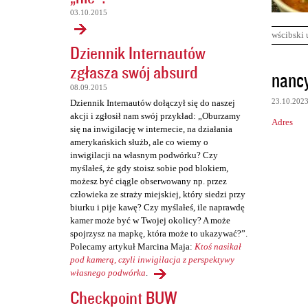
03.10.2015
wścibski 
Dziennik Internautów
zgłasza swój absurd
K
nanc
o
08.09.2015
23.10.202
Dziennik Internautów dołączył się do naszej
m
akcji i zgłosił nam swój przykład: „Oburzamy
Adres
e
się na inwigilację w internecie, na działania
amerykańskich służb, ale co wiemy o
n
inwigilacji na własnym podwórku? Czy
t
myślałeś, że gdy stoisz sobie pod blokiem,
możesz być ciągle obserwowany np. przez
a
człowieka ze straży miejskiej, który siedzi przy
r
biurku i pije kawę? Czy myślałeś, ile naprawdę
z
kamer może być w Twojej okolicy? A może
spojrzysz na mapkę, która może to ukazywać?”.
e
Polecamy artykuł Marcina Maja:
Ktoś nasikał
pod kamerą, czyli inwigilacja z perspektywy
własnego podwórka
.
Checkpoint BUW