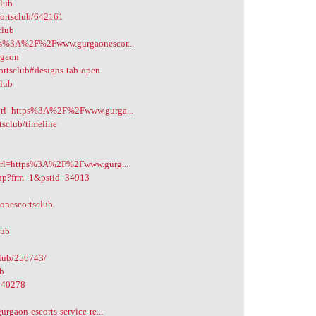
club
scortsclub/642161
club
ttps%3A%2F%2Fwww.gurgaonescor...
rgaon
ortsclub#designs-tab-open
club
l?url=https%3A%2F%2Fwww.gurga...
rtsclub/timeline
p?url=https%3A%2F%2Fwww.gurg...
php?frm=1&pstid=34913
onescortsclub
lub
club/256743/
ub
=940278
rgaon-escorts-service-re...