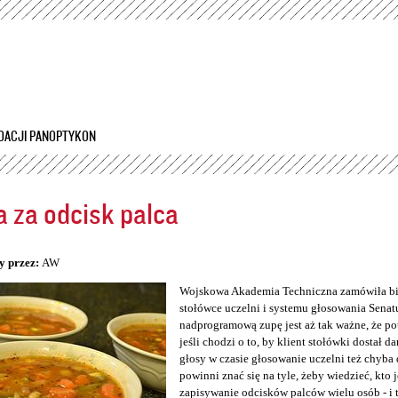
Przejdź
do
treści
DACJI PANOPTYKON
 za odcisk palca
5
y przez:
AW
Wojskowa Akademia Techniczna zamówiła bio
stołówce uczelni i systemu głosowania Senatu
nadprogramową zupę jest aż tak ważne, że po
jeśli chodzi o to, by klient stołówki dostał da
głosy w czasie głosowanie uczelni też chyba 
powinni znać się na tyle, żeby wiedzieć, kto 
zapisywanie odcisków palców wielu osób - i 