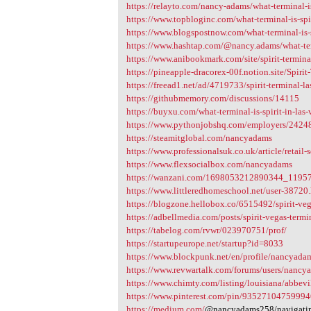
https://relayto.com/nancy-adams/what-terminal-is-
https://www.topbloginc.com/what-terminal-is-spir
https://www.blogspostnow.com/what-terminal-is-s
https://www.hashtap.com/@nancy.adams/what-termi
https://www.anibookmark.com/site/spirit-termin
https://pineapple-dracorex-00f.notion.site/Spirit
https://freead1.net/ad/4719733/spirit-terminal-l
https://githubmemory.com/discussions/14115
https://buyxu.com/what-terminal-is-spirit-in-las-v
https://www.pythonjobshq.com/employers/24248
https://steamitglobal.com/nancyadams
https://www.professionalsuk.co.uk/article/retail-s
https://www.flexsocialbox.com/nancyadams
https://wanzani.com/1698053212890344_1195
https://www.littleredhomeschool.net/user-38720
https://blogzone.hellobox.co/6515492/spirit-veg
https://adbellmedia.com/posts/spirit-vegas-termi
https://tabelog.com/rvwr/023970751/prof/
https://startupeurope.net/startup?id=8033
https://www.blockpunk.net/en/profile/nancyada
https://www.revwartalk.com/forums/users/nancy
https://www.chimty.com/listing/louisiana/abbevill
https://www.pinterest.com/pin/9352710475999
https://medium.com/
@nancyadams258/navigating-t