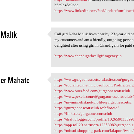
b6e9b45c9adc
https://www.linkedin.com/feed/update/urn:li:a
 Malik
Call girl Neha Malik lives near by. 23-year-old ca
Call girl Neha Malik lives
my customers and am a friendly, outgoing person. 
3
delighted after using girl in Chandigarh for paid 
https://www.chandigarhcallgirlsagency.in
per Mahate
https://wwwgurgaonescortsc.wixsite.com/gurgao
https://wwwgurgaonescortsc
https://social.technet.microsoft.com/Profile/
3
https://www.buzzfeed.com/gurgaonescortsclub
https://www.pexels.com/@gurgaon-escorts-club
https://myanimelist.net/profile/gurgaonescortsc
https://gurrgaonescortsclub.webflow.io/
https://linktr.ee/gurgaonescortsclub
https://draft.blogger.com/profile/10265903359
https://app.roll20.net/users/12358082/gurgaon-e
https://mitsui-shopping-park.com/lalaport/iwata/