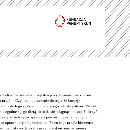
metryczne systemy… rejestracji wydawania posiłków na
 uczelni. Czy niedopuszczenie do tego, że ktoś zje
trzeba do tego systemu pobierającego odciski palców? Nawet
nia zgodne z jego dietą, to to da się osiągnąć inaczej. Policzyć
da się w tradycyjny sposób, a pracownicy uczelni chyba
jest uprawniony do głosowania. Po co więc ta cała biometria –
też nie mały wydatek dla uczelni – skoro można sprawę