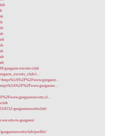
club
ub
ub
ub
lub
lub
lub
lub
lub
lub
lub
9/gurgaon-escorts-club
gurgaon_escorts_club/t...
ink=https%3A%2F%2Fwww.gurgaon...
rl=https%3A%2F%2Fwww.gurgaone...
2F%2Fwww.gurgaonescorts.cl...
sclub
r/510532-gurgaonescortsclub/
-escorts-in-gurgaon/
/gurgaonescortsclub/profile/