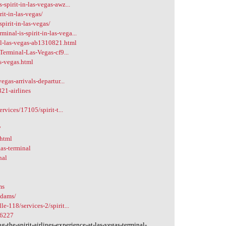
spirit-in-las-vegas-awz...
it-in-las-vegas/
pirit-in-las-vegas/
nal-is-spirit-in-las-vega...
al-las-vegas-ab1310821.html
-Terminal-Las-Vegas-cf9...
as-vegas.html
egas-arrivals-departur...
21-airlines
ervices/17105/spirit-t...
7
.html
as-terminal
nal
ms
adams/
e-118/services-2/spirit...
46227
he-spirit-airlines-experience-at-las-vegas-terminal-