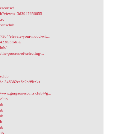
escortsc/
club?viewas=3d3947656655
tsc
cortsclub
7304/elevate-your-mood-wit...
4238/profile/
lub/
he-process-of-selecting-...
tsclub
b9dc-346382ea6c2b/#links
b
e/www.gurgaonescorts.club@g...
sclub
lub
lub
lub
ub
lub
lub