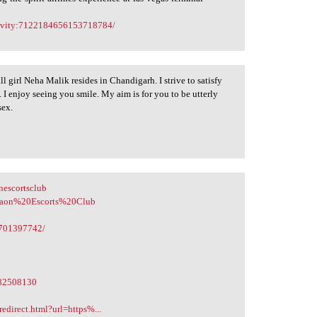
ctivity:7122184656153718784/
ll girl Neha Malik resides in Chandigarh. I strive to satisfy
I enjoy seeing you smile. My aim is for you to be utterly
sex.
nescortsclub
Gurgaon%20Escorts%20Club
-701397742/
982508130
redirect.html?url=https%...