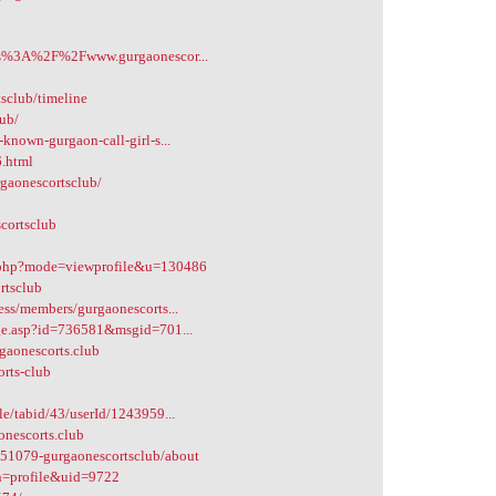
ttps%3A%2F%2Fwww.gurgaonescor...
tsclub/timeline
lub/
known-gurgaon-call-girl-s...
6.html
gaonescortsclub/
cortsclub
t.php?mode=viewprofile&u=130486
rtsclub
ess/members/gurgaonescorts...
age.asp?id=736581&msgid=701...
gaonescorts.club
orts-club
le/tabid/43/userId/1243959...
nescorts.club
/51079-gurgaonescortsclub/about
on=profile&uid=9722