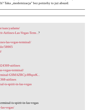
ych? Taka „modernizacja” bez potrzeby to już absurd.
ile/nancyadams/
t-Airlines-Las-Vegas-Term...
?
ines-las-vegas-terminal/
file/58905
8/
424369-airlines
as-vegas-terminal/
s-terminal-GSMAZRCjcH9qorK...
368-airlines
-is-spirit-in-las-vegas
minal-is-spirit-in-las-vegas
-las-vegas/