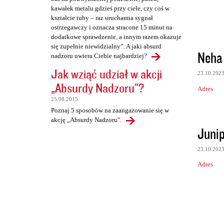
kawałek metalu gdzieś przy ciele, czy coś w
kształcie tuby – raz uruchamia sygnał
ostrzegawczy i oznacza stracone 15 minut na
dodatkowe sprawdzenie, a innym razem okazuje
się zupełnie niewidzialny”. A jaki absurd
Neha
nadzoru uwiera Ciebie najbardziej?
Jak wziąć udział w akcji
23.10.202
„Absurdy Nadzoru"?
Adres
25.08.2015
Poznaj 5 sposobów na zaangażowanie się w
akcję „Absurdy Nadzoru".
Juni
23.10.202
Adres