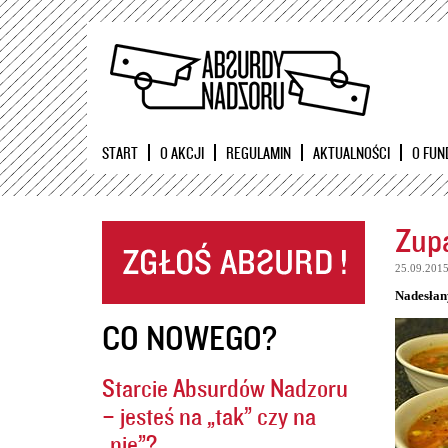
START
O AKCJI
REGULAMIN
AKTUALNOŚCI
O FUN
Zupa
25.09.201
Nadesłan
CO NOWEGO?
Starcie Absurdów Nadzoru
– jesteś na „tak” czy na
„nie”?