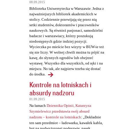
08.09.2015
Biblioteka Uniwersytecka w Warszawie. Jedna z
najważniejszych bibliotek akademickich w
stolicy. Codziennie przewijają się przez nią
setki studentów, doktorantów i pracowników
naukowych. Są również pasjonaci, samodzielni
badacze i warszawiacy, którzy poszukują
niedostępnych gdzie indziej pozycji.
Wycieczka po mieście bez wizyty w BUW-ie też
się nie liczy. W wolnej chwili można tu pójść na
kawę, do słynnych ogrodów lub obejrzeć
wystawę. Wszystko dla wszystkich, od ręki i na
miejscu. No tak, ale najpierw trzeba się dostać
do środka.
Kontrole na lotniskach i
absurdy nadzoru
01.09.2015
Na łamach
Dziennika Opinii, Katarzyna
Szymielewicz przedstawia swój absurd
nadzoru – kontrole na lotniskach
: „Dokładnie
ten sam przedmiot – ładowarka, kawałek kabla,
but na podwyższonej podeszwie, pasek,