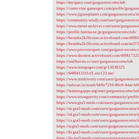
https://myspace.com/gurgaonescortsclub
https://comicvine.gamespot.com/profile/gurgaon
https://www.jigsawplanet.com/gurgaonescorts
https://community.windy.com/user/gurgaonescor
https://www.metal-archives.com/users/gurgaones
https://profile.hatena.ne.jp/gurgaonescortsclub/
https://bestnba2k16coins.activeboard.com/t6981
https://bestnba2k16coins.activeboard.com/m371
https://www.provenexpert.com/gurgaon-escorts-c
https://www.shortest.activeboard.com/t69817325/t
https://wallhaven.cc/user/gurgaonescortsclub
https://www.instapaper.com/p/13038325
https://64f04131f1cf1.site123.me/
https://www.renderosity.com/users/gurgaonescor
https://urlscan.io/result/bb9e7216-86c6-44ae-
https://learningapps.org/user/gurgaonescortsclu
https://www.tetongravity.com/community/profil
https://www.gta5-mods.com/users/gurgaonescort
https://ru.gta5-mods.com/users/gurgaonescortsc
https://id.gta5-mods.com/users/gurgaonescortsc
https://cs.gta5-mods.com/users/gurgaonescortsc
https://tr.gta5-mods.com/users/gurgaonescortscl
https://hi.gta5-mods.com/users/gurgaonescortsc
https://da.gta5-mods.com/users/gurgaonescortsc