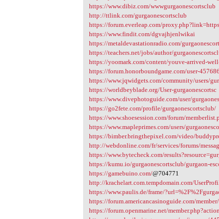
https://www.dibiz.com/wwwgurgaonescortsclub
http://ttlink.com/gurgaonescortsclub
https://forum.everleap.com/proxy.php?link=h
https://www.findit.com/dgvajhjenlwikai
https://metaldevastationradio.com/gurgaonescor
https://teachers.net/jobs/author/gurgaonescortsc
https://yoomark.com/content/youve-arrived-well-
https://forum.honorboundgame.com/user-45768
https://www.jqwidgets.com/community/users/gur
https://worldbeyblade.org/User-gurgaonescortsc
https://www.divephotoguide.com/user/gurgaones
https://go2fete.com/profile/gurgaonescortsclub/
https://www.shoesession.com/forum/memberlis
https://www.mapleprimes.com/users/gurgaonesco
https://bimber.bringthepixel.com/video/buddypr
http://webdonline.com/fr/services/forums/mess
https://www.bytecheck.com/results?resource=gur
https://kumu.io/gurgaonescortsclub/gurgaon-esc
https://gamebuino.com/
@704771
http://krachelart.com.tempdomain.com/UserProfi
https://www.paulis.de/frame/?url=%2F%2Fgurgao
https://forum.americancasinoguide.com/member
https://forum.openmarine.net/member.php?acti