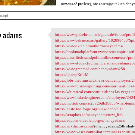
rozwiązać prościej, nie zbierając takich dan
urząd
y adams
https://www.gefaehrten-belegaers.de/forum/prof
https://www.gefaehrten
https://www.behance.net/gallery/182898453/Spiri
3
https://www.oktan.hr/author/nancyadams/
https://bookmarkplatform.xyz/services/spirit-airl
https://classifieds.sandpointonline.com/user/pro
https://www.etude.club/members/nancyadams25
https://www.grepmed.com/nancyadams258
https://qr.ae/pKrLtM
https://jobs.thebrunswicknews.com/employers/2
https://www.businessporting.com/spirit-airlines-l
https://whimsical.com/spirit-airlines-las-vega
https://www.linkedengineer.com/employers/2424
https://morioh.com/a/23726db3b8bb/what-terminal
https://paste.toolforge.org/view/de6e801a
https://scrapbox.io/nancyadams/new_link
https://addons.videolan.org/u/nancyadams
https://wikifactory.com/
@nancyadams258/what-ter
https://www.iwises.com/what-terminal-is-spirit-in