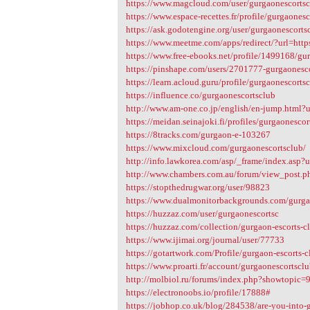
https://www.magcloud.com/user/gurgaonescorts
https://www.espace-recettes.fr/profile/gurgaone
https://ask.godotengine.org/user/gurgaonescorts
https://www.meetme.com/apps/redirect/?url=h
https://www.free-ebooks.net/profile/1499168/gu
https://pinshape.com/users/2701777-gurgaonesc
https://learn.acloud.guru/profile/gurgaonescorts
https://influence.co/gurgaonescortsclub
http://www.am-one.co.jp/english/en-jump.htm
https://meidan.seinajoki.fi/profiles/gurgaonesco
https://8tracks.com/gurgaon-e-103267
https://www.mixcloud.com/gurgaonescortsclub/
http://info.lawkorea.com/asp/_frame/index.as
http://www.chambers.com.au/forum/view_post.
https://stopthedrugwar.org/user/98823
https://www.dualmonitorbackgrounds.com/gurga
https://huzzaz.com/user/gurgaonescortsc
https://huzzaz.com/collection/gurgaon-escorts-c
https://www.ijimai.org/journal/user/77733
https://gotartwork.com/Profile/gurgaon-escorts-
https://www.proarti.fr/account/gurgaonescortscl
http://molbiol.ru/forums/index.php?showtopic
https://electronoobs.io/profile/17888#
https://jobhop.co.uk/blog/284538/are-you-into-gu