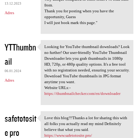
13.12.2023
from.
Thank you for posting when you have the
Adres
opportunity, Guess
I will just book mark this page."
YTThumbn
Looking for YouTube thumbnail downloads? Look
Looking for YouTube thumbnail
no further! Our user-friendly YouTube Thumbnail
ail
Downloader lets you grab thumbnails in 1080p
HD, 720p, or 480p quality options. It's a free tool
with no registration needed, ensuring your security.
06.01.2024
Download YouTube thumbnails in JPG format
Adres
anytime you want.
Website URLs:-
https://thumbnailchecker.com/en/downloader
safetotosit
Love this blog!!!Thanks a lot for sharing this with
Love this blog!!!Thanks a lot
all folks you actually read my mind Definitely
e pro
believe that what you said.
https://www.safetotosite.pro/