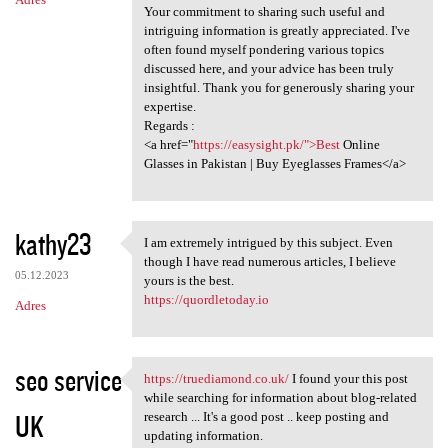
Your commitment to sharing such useful and
intriguing information is greatly appreciated. I've
often found myself pondering various topics
discussed here, and your advice has been truly
insightful. Thank you for generously sharing your
expertise.
Regards :
<a href="
https://easysight.pk/">Best
Online
Glasses in Pakistan | Buy Eyeglasses Frames</a>
kathy23
I am extremely intrigued by this subject. Even
I am extremely intrigued by
though I have read numerous articles, I believe
05.12.2023
yours is the best.
https://quordletoday.io
Adres
seo service
https://truediamond.co.uk/
I found your this post
https://truediamond.co.uk/ I
while searching for information about blog-related
UK
research ... It's a good post .. keep posting and
updating information.