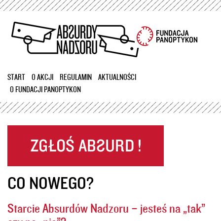
Przejdź
do
treści
START
O AKCJI
REGULAMIN
AKTUALNOŚCI
O FUNDACJI PANOPTYKON
CO NOWEGO?
Starcie Absurdów Nadzoru – jesteś na „tak”