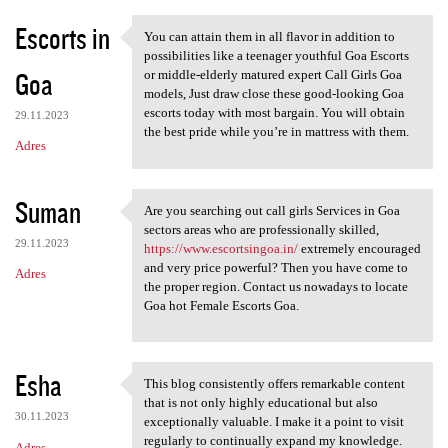
Escorts in
You can attain them in all flavor in addition to
You can attain them in all
possibilities like a teenager youthful Goa Escorts
Goa
or middle-elderly matured expert Call Girls Goa
models, Just draw close these good-looking Goa
escorts today with most bargain. You will obtain
29.11.2023
the best pride while you’re in mattress with them.
Adres
Suman
Are you searching out call girls Services in Goa
Are you searching out call
sectors areas who are professionally skilled,
29.11.2023
https://www.escortsingoa.in/
extremely encouraged
and very price powerful? Then you have come to
Adres
the proper region. Contact us nowadays to locate
Goa hot Female Escorts Goa.
Esha
This blog consistently offers remarkable content
This blog consistently offers
that is not only highly educational but also
30.11.2023
exceptionally valuable. I make it a point to visit
regularly to continually expand my knowledge.
Adres