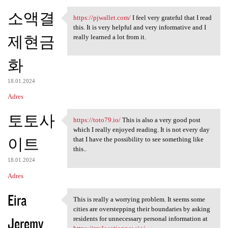
소액결
https://pjwallet.com/
I feel very grateful that I read
https://pjwallet.com/ I feel
this. It is very helpful and very informative and I
제현금
really learned a lot from it.
화
18.01.2024
Adres
토토사
https://toto79.io/
This is also a very good post
https://toto79.io/ This is
which I really enjoyed reading. It is not every day
이트
that I have the possibility to see something like
this..
18.01.2024
Adres
Eira
This is really a worrying problem. It seems some
This is really a worrying
cities are overstepping their boundaries by asking
Jeremy
residents for unnecessary personal information at