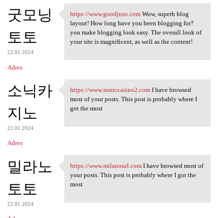
굿모닝
https://www.goodjuso.com
Wow, superb blog
https://www.goodjuso.com Wow,
layout! How long have you been blogging for?
토토
you make blogging look easy. The overall look of
your site is magnificent, as well as the content!
22.01.2024
Adres
소닉카
https://www.soniccasino2.com
I have browsed
https://www.soniccasino2.com
most of your posts. This post is probably where I
지노
got the most
22.01.2024
Adres
밀라노
https://www.milanourl.com
I have browsed most of
https://www.milanourl.com I
your posts. This post is probably where I got the
토토
most
22.01.2024