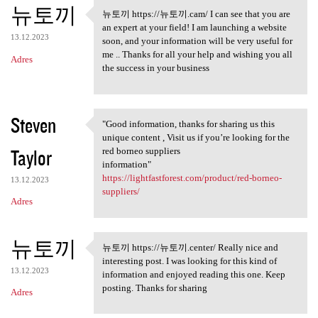
뉴토끼
뉴토끼 https://뉴토끼.cam/ I can see that you are
뉴토끼 https://뉴토끼.cam/ I can
an expert at your field! I am launching a website
13.12.2023
soon, and your information will be very useful for
me .. Thanks for all your help and wishing you all
Adres
the success in your business
Steven
"Good information, thanks for sharing us this
"Good information, thanks for
unique content , Visit us if you’re looking for the
Taylor
red borneo suppliers
information"
https://lightfastforest.com/product/red-borneo-
13.12.2023
suppliers/
Adres
뉴토끼
뉴토끼 https://뉴토끼.center/ Really nice and
뉴토끼 https://뉴토끼.center/
interesting post. I was looking for this kind of
13.12.2023
information and enjoyed reading this one. Keep
posting. Thanks for sharing
Adres