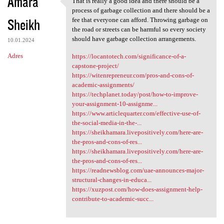
Amara
That is really a good idea and there should be a
That is really a good idea
process of garbage collection and there should be a
Sheikh
fee that everyone can afford. Throwing garbage on
the road or streets can be harmful so every society
should have garbage collection arrangements.
10.01.2024
Adres
https://locantotech.com/significance-of-a-
capstone-project/
https://witenrepreneur.com/pros-and-cons-of-
academic-assignments/
https://techplanet.today/post/how-to-improve-
your-assignment-10-assignme...
https://www.articlequarter.com/effective-use-of-
the-social-media-in-the-...
https://sheikhamara.livepositively.com/here-are-
the-pros-and-cons-of-res...
https://sheikhamara.livepositively.com/here-are-
the-pros-and-cons-of-res...
https://readnewsblog.com/uae-announces-major-
structural-changes-in-educa...
https://xuzpost.com/how-does-assignment-help-
contribute-to-academic-succ...