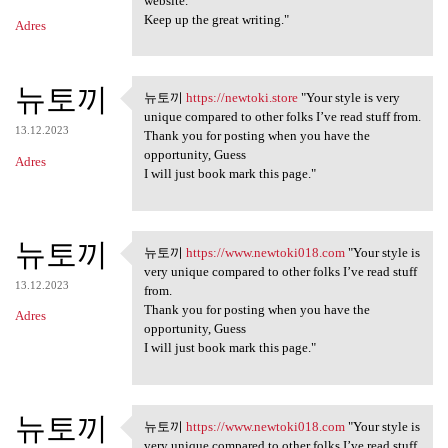
website.
Keep up the great writing."
Adres
뉴토끼
뉴토끼
https://newtoki.store
"Your style is very
뉴토끼 https://newtoki.store
unique compared to other folks I’ve read stuff from.
13.12.2023
Thank you for posting when you have the
opportunity, Guess
Adres
I will just book mark this page."
뉴토끼
뉴토끼
https://www.newtoki018.com
"Your style is
뉴토끼 https://www.newtoki018
very unique compared to other folks I’ve read stuff
13.12.2023
from.
Thank you for posting when you have the
Adres
opportunity, Guess
I will just book mark this page."
뉴토끼
뉴토끼
https://www.newtoki018.com
"Your style is
뉴토끼 https://www.newtoki018
very unique compared to other folks I’ve read stuff