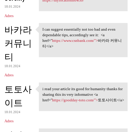
https://mylocationnow.io/
18.01.2024
Adres
바카라
I can suggest essentially not too bad and even
I can suggest essentially not
dependable tips, accordingly see it: <a
커뮤니
href="
https://www.csnbank.com/">
바카라 커뮤니
티</a>
티
18.01.2024
Adres
토토사
i read your article its good for humanity thanks for
i read your article its good
sharing this its very informative <a
이트
href="
https://goodday-toto.com/">
토토사이트</a>
18.01.2024
Adres