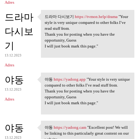
Adres
드라마
드라마 다시보기
https://tvmon.help/drama
"Your
드라마 다시보기 https://tvmon.help
style is very unique compared to other folks I’ve
다시보
read stuff from.
Thank you for posting when you have the
opportunity, Guess
기
I will just book mark this page."
13.12.2023
Adres
야동
야동
https://yadong.app
"Your style is very unique
야동 https://yadong.app "Your
compared to other folks I’ve read stuff from.
13.12.2023
Thank you for posting when you have the
opportunity, Guess
Adres
I will just book mark this page."
야동
야동
https://yadong.cam
"Excellent post! We will
야동 https://yadong.cam
be linking to this particularly great content on our
13.12.2023