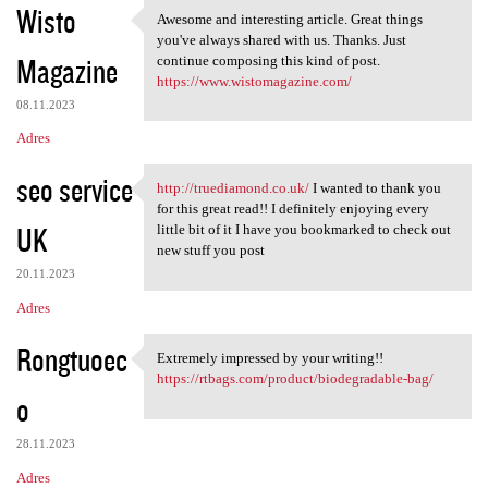
Wisto
Awesome and interesting article. Great things
Awesome and interesting
you've always shared with us. Thanks. Just
Magazine
continue composing this kind of post.
https://www.wistomagazine.com/
08.11.2023
Adres
seo service
http://truediamond.co.uk/
I wanted to thank you
http://truediamond.co.uk/ I
for this great read!! I definitely enjoying every
UK
little bit of it I have you bookmarked to check out
new stuff you post
20.11.2023
Adres
Rongtuoec
Extremely impressed by your writing!!
Extremely impressed by your
https://rtbags.com/product/biodegradable-bag/
o
28.11.2023
Adres