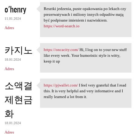
o'henry
Resztki jedzenia, puste opakowania po lekach czy
Resztki jedzenia, puste
prezerwatywach i miliony innych odpadów mają
11.01.2024
być podpisane imieniem i nazwiskiem.
https://word-search.io
Adres
카지노
https://oncacity.com/
Hi, I log on to your new stuff
https://oncacity.com/ Hi, I
like every week. Your humoristic style is witty,
18.01.2024
keep it up
Adres
소액결
https://pjwallet.com/
I feel very grateful that I read
https://pjwallet.com/ I feel
this. It is very helpful and very informative and I
제현금
really learned a lot from it.
화
18.01.2024
Adres