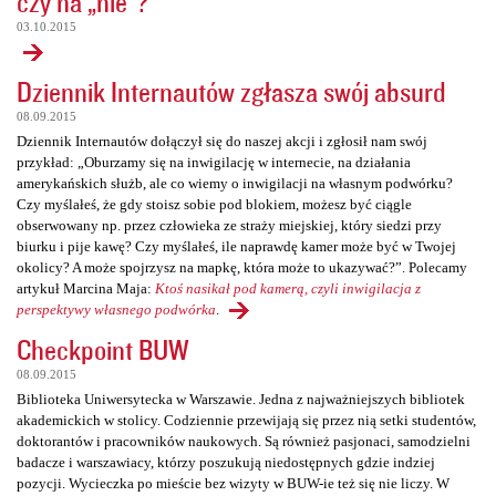
czy na „nie”?
03.10.2015
Dziennik Internautów zgłasza swój absurd
08.09.2015
Dziennik Internautów dołączył się do naszej akcji i zgłosił nam swój
przykład: „Oburzamy się na inwigilację w internecie, na działania
amerykańskich służb, ale co wiemy o inwigilacji na własnym podwórku?
Czy myślałeś, że gdy stoisz sobie pod blokiem, możesz być ciągle
obserwowany np. przez człowieka ze straży miejskiej, który siedzi przy
biurku i pije kawę? Czy myślałeś, ile naprawdę kamer może być w Twojej
okolicy? A może spojrzysz na mapkę, która może to ukazywać?”. Polecamy
artykuł Marcina Maja:
Ktoś nasikał pod kamerą, czyli inwigilacja z
perspektywy własnego podwórka
.
Checkpoint BUW
08.09.2015
Biblioteka Uniwersytecka w Warszawie. Jedna z najważniejszych bibliotek
akademickich w stolicy. Codziennie przewijają się przez nią setki studentów,
doktorantów i pracowników naukowych. Są również pasjonaci, samodzielni
badacze i warszawiacy, którzy poszukują niedostępnych gdzie indziej
pozycji. Wycieczka po mieście bez wizyty w BUW-ie też się nie liczy. W