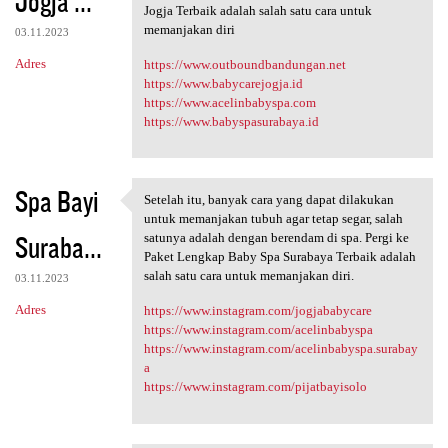
Jogja ...
m
Jogja Terbaik adalah salah satu cara untuk
e
memanjakan diri
03.11.2023
n
Adres
https://www.outboundbandungan.net
t
https://www.babycarejogja.id
https://www.acelinbabyspa.com
a
https://www.babyspasurabaya.id
r
z
e
Spa Bayi
Setelah itu, banyak cara yang dapat dilakukan
Setelah itu, banyak cara yang
untuk memanjakan tubuh agar tetap segar, salah
Suraba...
satunya adalah dengan berendam di spa. Pergi ke
Paket Lengkap Baby Spa Surabaya Terbaik adalah
salah satu cara untuk memanjakan diri.
03.11.2023
Adres
https://www.instagram.com/jogjababycare
https://www.instagram.com/acelinbabyspa
https://www.instagram.com/acelinbabyspa.surabay
a
https://www.instagram.com/pijatbayisolo