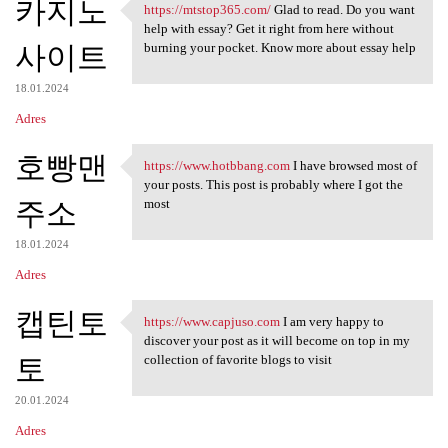
카지노
https://mtstop365.com/
Glad to read. Do you want
https://mtstop365.com/ Glad
help with essay? Get it right from here without
사이트
burning your pocket. Know more about essay help
18.01.2024
Adres
호빵맨
https://www.hotbbang.com
I have browsed most of
https://www.hotbbang.com I
your posts. This post is probably where I got the
주소
most
18.01.2024
Adres
캡틴토
https://www.capjuso.com
I am very happy to
https://www.capjuso.com I am
discover your post as it will become on top in my
토
collection of favorite blogs to visit
20.01.2024
Adres