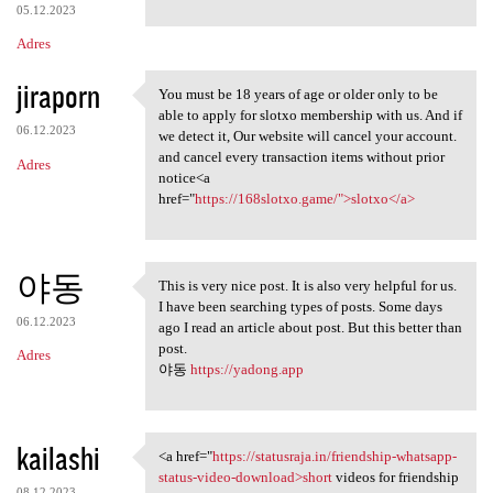
05.12.2023
Adres
jiraporn
You must be 18 years of age or older only to be
You must be 18 years of age
able to apply for slotxo membership with us. And if
06.12.2023
we detect it, Our website will cancel your account.
and cancel every transaction items without prior
Adres
notice<a
href="
https://168slotxo.game/">slotxo</a>
야동
This is very nice post. It is also very helpful for us.
This is very nice post. It is
I have been searching types of posts. Some days
06.12.2023
ago I read an article about post. But this better than
post.
Adres
야동
https://yadong.app
kailashi
<a href="
https://statusraja.in/friendship-whatsapp-
<a href="https://statusraja
status-video-download>short
videos for friendship
08.12.2023