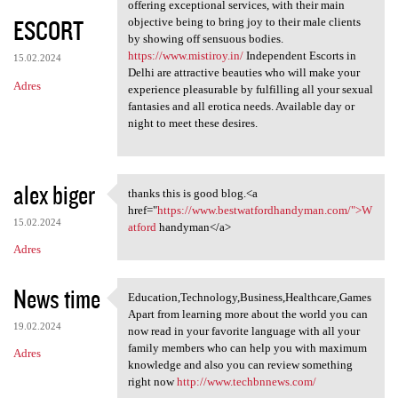
Delhi Escort Service takes
offering exceptional services, with their main
ESCORT
objective being to bring joy to their male clients
by showing off sensuous bodies.
https://www.mistiroy.in/
Independent Escorts in
15.02.2024
Delhi are attractive beauties who will make your
Adres
experience pleasurable by fulfilling all your sexual
fantasies and all erotica needs. Available day or
night to meet these desires.
alex biger
thanks this is good blog.<a
thanks this is good blog.<a
href="
https://www.bestwatfordhandyman.com/">W
15.02.2024
atford
handyman</a>
Adres
News time
Education,Technology,Business,Healthcare,Games
Education,Technology,Business
Apart from learning more about the world you can
19.02.2024
now read in your favorite language with all your
family members who can help you with maximum
Adres
knowledge and also you can review something
right now
http://www.techbnnews.com/