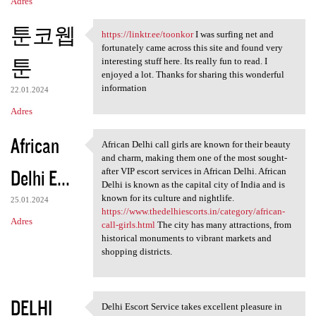
Adres
툰코웹
https://linktr.ee/toonkor
I was surfing net and
https://linktr.ee/toonkor I
fortunately came across this site and found very
툰
interesting stuff here. Its really fun to read. I
enjoyed a lot. Thanks for sharing this wonderful
information
22.01.2024
Adres
African
African Delhi call girls are known for their beauty
African Delhi call girls are
and charm, making them one of the most sought-
Delhi E...
after VIP escort services in African Delhi. African
Delhi is known as the capital city of India and is
known for its culture and nightlife.
25.01.2024
https://www.thedelhiescorts.in/category/african-
Adres
call-girls.html
The city has many attractions, from
historical monuments to vibrant markets and
shopping districts.
DELHI
Delhi Escort Service takes excellent pleasure in