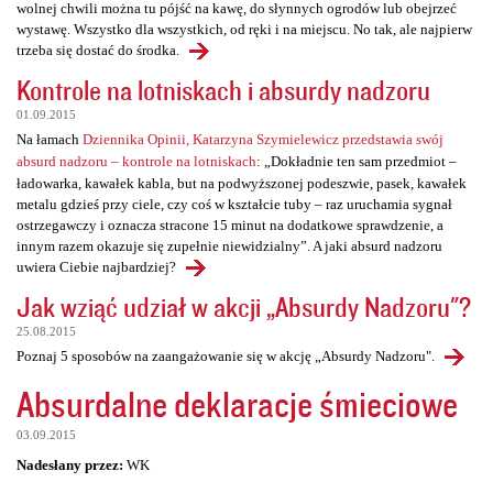
wolnej chwili można tu pójść na kawę, do słynnych ogrodów lub obejrzeć
wystawę. Wszystko dla wszystkich, od ręki i na miejscu. No tak, ale najpierw
trzeba się dostać do środka.
Kontrole na lotniskach i absurdy nadzoru
01.09.2015
Na łamach
Dziennika Opinii, Katarzyna Szymielewicz przedstawia swój
absurd nadzoru – kontrole na lotniskach
: „Dokładnie ten sam przedmiot –
ładowarka, kawałek kabla, but na podwyższonej podeszwie, pasek, kawałek
metalu gdzieś przy ciele, czy coś w kształcie tuby – raz uruchamia sygnał
ostrzegawczy i oznacza stracone 15 minut na dodatkowe sprawdzenie, a
innym razem okazuje się zupełnie niewidzialny”. A jaki absurd nadzoru
uwiera Ciebie najbardziej?
Jak wziąć udział w akcji „Absurdy Nadzoru"?
25.08.2015
Poznaj 5 sposobów na zaangażowanie się w akcję „Absurdy Nadzoru".
Absurdalne deklaracje śmieciowe
03.09.2015
Nadesłany przez:
WK