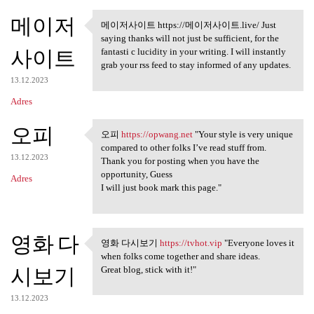
메이저
메이저사이트 https://메이저사이트.live/ Just
메이저사이트 https://메이저사이
saying thanks will not just be sufficient, for the
트.live/
사이트
fantasti c lucidity in your writing. I will instantly
grab your rss feed to stay informed of any updates.
13.12.2023
Adres
오피
오피
https://opwang.net
"Your style is very unique
오피 https://opwang.net "Your
compared to other folks I’ve read stuff from.
13.12.2023
Thank you for posting when you have the
opportunity, Guess
Adres
I will just book mark this page."
영화 다
영화 다시보기
https://tvhot.vip
"Everyone loves it
영화 다시보기 https://tvhot.vip
when folks come together and share ideas.
시보기
Great blog, stick with it!"
13.12.2023