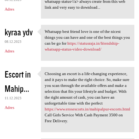
whatsapp status</a> always create from this web
link and very easy to download...
Adres
kyraa ydv
Whatsapp best friend love is one of the nicest
Whatsapp best friend love is
things you can have and one of the best things you
08.12.2023
can be go for
https://statusraja.in/friendship-
whatsapp-status-video-download/
Adres
Escort in
Choosing an escort is a life-changing experience,
Choosing an escort is a life
and it pays to make the right choice. So, make sure
Mahip...
you scan through the available offers and make a
selection that fits your lifestyle and budget. With
the right amount of cash, you can have an
11.12.2023
unforgettable time with the perfect
Adres
https://www.erosescorts.in/mahipalpur-escorts.html
Call Girls Service With Cash Payment 3500 on
Free Delivery.