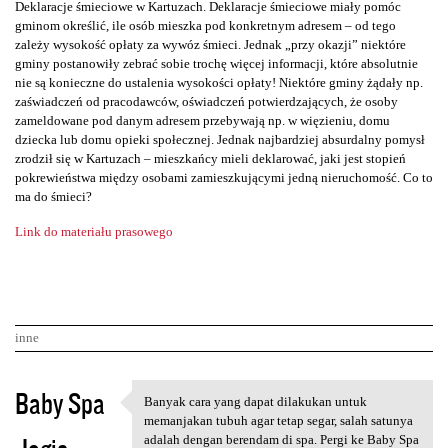
Deklaracje śmieciowe w Kartuzach. Deklaracje śmieciowe miały pomóc
gminom określić, ile osób mieszka pod konkretnym adresem – od tego
zależy wysokość opłaty za wywóz śmieci. Jednak „przy okazji” niektóre
gminy postanowiły zebrać sobie trochę więcej informacji, które absolutnie
nie są konieczne do ustalenia wysokości opłaty! Niektóre gminy żądały np.
zaświadczeń od pracodawców, oświadczeń potwierdzających, że osoby
zameldowane pod danym adresem przebywają np. w więzieniu, domu
dziecka lub domu opieki społecznej. Jednak najbardziej absurdalny pomysł
zrodził się w Kartuzach – mieszkańcy mieli deklarować, jaki jest stopień
pokrewieństwa między osobami zamieszkującymi jedną nieruchomość. Co to
ma do śmieci?
Link do materiału prasowego
inne
K
Baby Spa
Banyak cara yang dapat dilakukan untuk
Banyak cara yang dapat
o
memanjakan tubuh agar tetap segar, salah satunya
adalah dengan berendam di spa. Pergi ke Baby Spa