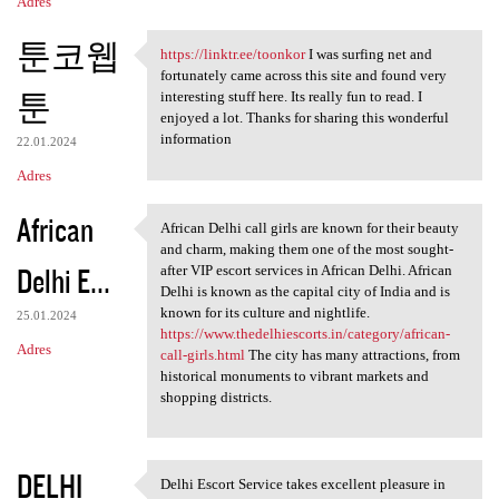
Adres
툰코웹
https://linktr.ee/toonkor
I was surfing net and
https://linktr.ee/toonkor I
fortunately came across this site and found very
툰
interesting stuff here. Its really fun to read. I
enjoyed a lot. Thanks for sharing this wonderful
information
22.01.2024
Adres
African
African Delhi call girls are known for their beauty
African Delhi call girls are
and charm, making them one of the most sought-
Delhi E...
after VIP escort services in African Delhi. African
Delhi is known as the capital city of India and is
known for its culture and nightlife.
25.01.2024
https://www.thedelhiescorts.in/category/african-
Adres
call-girls.html
The city has many attractions, from
historical monuments to vibrant markets and
shopping districts.
DELHI
Delhi Escort Service takes excellent pleasure in