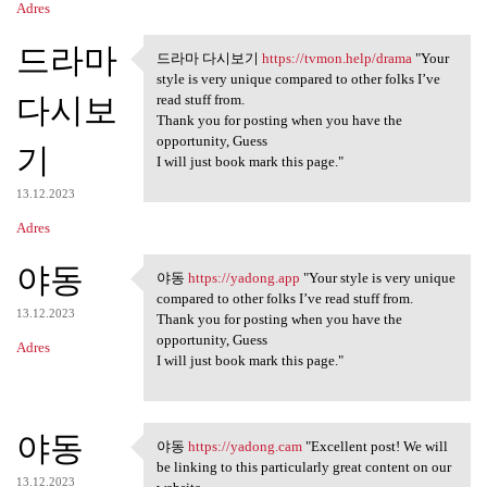
Adres
드라마
드라마 다시보기
https://tvmon.help/drama
"Your
드라마 다시보기 https://tvmon.help
style is very unique compared to other folks I’ve
다시보
read stuff from.
Thank you for posting when you have the
opportunity, Guess
기
I will just book mark this page."
13.12.2023
Adres
야동
야동
https://yadong.app
"Your style is very unique
야동 https://yadong.app "Your
compared to other folks I’ve read stuff from.
13.12.2023
Thank you for posting when you have the
opportunity, Guess
Adres
I will just book mark this page."
야동
야동
https://yadong.cam
"Excellent post! We will
야동 https://yadong.cam
be linking to this particularly great content on our
13.12.2023