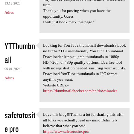
13.12.2023
from.
Thank you for posting when you have the
Adres
opportunity, Guess
I will just book mark this page."
YTThumbn
Looking for YouTube thumbnail downloads? Look
Looking for YouTube thumbnail
no further! Our user-friendly YouTube Thumbnail
ail
Downloader lets you grab thumbnails in 1080p
HD, 720p, or 480p quality options. It's a free tool
with no registration needed, ensuring your security.
06.01.2024
Download YouTube thumbnails in JPG format
Adres
anytime you want.
Website URLs:-
https://thumbnailchecker.com/en/downloader
safetotosit
Love this blog!!!Thanks a lot for sharing this with
Love this blog!!!Thanks a lot
all folks you actually read my mind Definitely
e pro
believe that what you said.
https://www.safetotosite.pro/