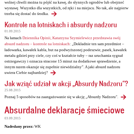
wolnej chwili można tu pójść na kawę, do słynnych ogrodów lub obejrzeć
wystawę. Wszystko dla wszystkich, od ręki i na miejscu. No tak, ale najpierw
trzeba się dostać do środka.
Kontrole na lotniskach i absurdy nadzoru
01.09.2015
Na łamach
Dziennika Opinii, Katarzyna Szymielewicz przedstawia swój
absurd nadzoru – kontrole na lotniskach
: „Dokładnie ten sam przedmiot –
ładowarka, kawałek kabla, but na podwyższonej podeszwie, pasek, kawałek
metalu gdzieś przy ciele, czy coś w kształcie tuby – raz uruchamia sygnał
ostrzegawczy i oznacza stracone 15 minut na dodatkowe sprawdzenie, a
innym razem okazuje się zupełnie niewidzialny”. A jaki absurd nadzoru
uwiera Ciebie najbardziej?
Jak wziąć udział w akcji „Absurdy Nadzoru"?
25.08.2015
Poznaj 5 sposobów na zaangażowanie się w akcję „Absurdy Nadzoru".
Absurdalne deklaracje śmieciowe
03.09.2015
Nadesłany przez:
WK