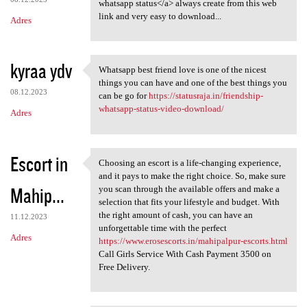
whatsapp status</a> always create from this web
link and very easy to download...
Adres
kyraa ydv
Whatsapp best friend love is one of the nicest
Whatsapp best friend love is
things you can have and one of the best things you
08.12.2023
can be go for
https://statusraja.in/friendship-
whatsapp-status-video-download/
Adres
Escort in
Choosing an escort is a life-changing experience,
Choosing an escort is a life
and it pays to make the right choice. So, make sure
Mahip...
you scan through the available offers and make a
selection that fits your lifestyle and budget. With
the right amount of cash, you can have an
11.12.2023
unforgettable time with the perfect
Adres
https://www.erosescorts.in/mahipalpur-escorts.html
Call Girls Service With Cash Payment 3500 on
Free Delivery.