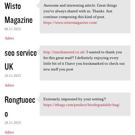
Wisto
Awesome and interesting article. Great things
Awesome and interesting
you've always shared with us. Thanks. Just
Magazine
continue composing this kind of post.
https://www.wistomagazine.com/
08.11.2023
Adres
seo service
http://truediamond.co.uk/
I wanted to thank you
http://truediamond.co.uk/ I
for this great read!! I definitely enjoying every
UK
little bit of it I have you bookmarked to check out
new stuff you post
20.11.2023
Adres
Rongtuoec
Extremely impressed by your writing!!
Extremely impressed by your
https://rtbags.com/product/biodegradable-bag/
o
28.11.2023
Adres