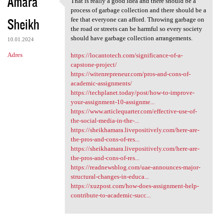
Amara
That is really a good idea and there should be a
That is really a good idea
process of garbage collection and there should be a
Sheikh
fee that everyone can afford. Throwing garbage on
the road or streets can be harmful so every society
should have garbage collection arrangements.
10.01.2024
Adres
https://locantotech.com/significance-of-a-
capstone-project/
https://witenrepreneur.com/pros-and-cons-of-
academic-assignments/
https://techplanet.today/post/how-to-improve-
your-assignment-10-assignme...
https://www.articlequarter.com/effective-use-of-
the-social-media-in-the-...
https://sheikhamara.livepositively.com/here-are-
the-pros-and-cons-of-res...
https://sheikhamara.livepositively.com/here-are-
the-pros-and-cons-of-res...
https://readnewsblog.com/uae-announces-major-
structural-changes-in-educa...
https://xuzpost.com/how-does-assignment-help-
contribute-to-academic-succ...