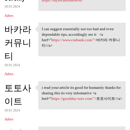
https://mylocationnow.io/
18.01.2024
Adres
바카라
I can suggest essentially not too bad and even
I can suggest essentially not
dependable tips, accordingly see it: <a
커뮤니
href="
https://www.csnbank.com/">
바카라 커뮤니
티</a>
티
18.01.2024
Adres
토토사
i read your article its good for humanity thanks for
i read your article its good
sharing this its very informative <a
이트
href="
https://goodday-toto.com/">
토토사이트</a>
18.01.2024
Adres