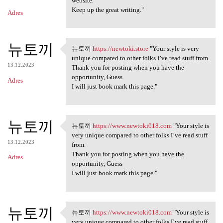
website.
Keep up the great writing."
Adres
뉴토끼
뉴토끼
https://newtoki.store
"Your style is very
뉴토끼 https://newtoki.store
unique compared to other folks I’ve read stuff from.
13.12.2023
Thank you for posting when you have the
opportunity, Guess
Adres
I will just book mark this page."
뉴토끼
뉴토끼
https://www.newtoki018.com
"Your style is
뉴토끼 https://www.newtoki018
very unique compared to other folks I’ve read stuff
13.12.2023
from.
Thank you for posting when you have the
Adres
opportunity, Guess
I will just book mark this page."
뉴토끼
뉴토끼
https://www.newtoki018.com
"Your style is
뉴토끼 https://www.newtoki018
very unique compared to other folks I’ve read stuff