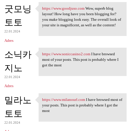
굿모닝
https://www.goodjuso.com
Wow, superb blog
https://www.goodjuso.com Wow,
layout! How long have you been blogging for?
토토
you make blogging look easy. The overall look of
your site is magnificent, as well as the content!
22.01.2024
Adres
소닉카
https://www.soniccasino2.com
I have browsed
https://www.soniccasino2.com
most of your posts. This post is probably where I
지노
got the most
22.01.2024
Adres
밀라노
https://www.milanourl.com
I have browsed most of
https://www.milanourl.com I
your posts. This post is probably where I got the
토토
most
22.01.2024