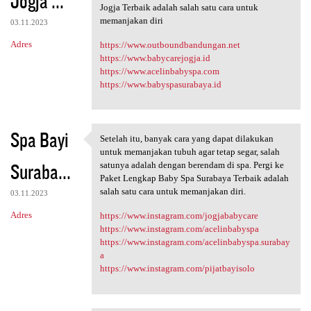
Jogja ...
m
Jogja Terbaik adalah salah satu cara untuk
e
memanjakan diri
03.11.2023
n
Adres
https://www.outboundbandungan.net
t
https://www.babycarejogja.id
https://www.acelinbabyspa.com
a
https://www.babyspasurabaya.id
r
z
e
Spa Bayi
Setelah itu, banyak cara yang dapat dilakukan
Setelah itu, banyak cara yang
untuk memanjakan tubuh agar tetap segar, salah
Suraba...
satunya adalah dengan berendam di spa. Pergi ke
Paket Lengkap Baby Spa Surabaya Terbaik adalah
salah satu cara untuk memanjakan diri.
03.11.2023
Adres
https://www.instagram.com/jogjababycare
https://www.instagram.com/acelinbabyspa
https://www.instagram.com/acelinbabyspa.surabay
a
https://www.instagram.com/pijatbayisolo