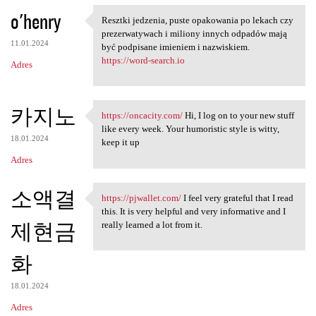
o'henry
Resztki jedzenia, puste opakowania po lekach czy
Resztki jedzenia, puste
prezerwatywach i miliony innych odpadów mają
11.01.2024
być podpisane imieniem i nazwiskiem.
https://word-search.io
Adres
카지노
https://oncacity.com/
Hi, I log on to your new stuff
https://oncacity.com/ Hi, I
like every week. Your humoristic style is witty,
18.01.2024
keep it up
Adres
소액결
https://pjwallet.com/
I feel very grateful that I read
https://pjwallet.com/ I feel
this. It is very helpful and very informative and I
제현금
really learned a lot from it.
화
18.01.2024
Adres