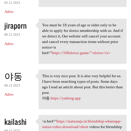
05.12.2023
Adres
jiraporn
You must be 18 years of age or older only to be
You must be 18 years of age
able to apply for slotxo membership with us. And if
06.12.2023
we detect it, Our website will cancel your account.
and cancel every transaction items without prior
Adres
notice<a
href="
https://168slotxo.game/">slotxo</a>
야동
This is very nice post. It is also very helpful for us.
This is very nice post. It is
I have been searching types of posts. Some days
06.12.2023
ago I read an article about post. But this better than
post.
Adres
야동
https://yadong.app
kailashi
<a href="
https://statusraja.in/friendship-whatsapp-
<a href="https://statusraja
status-video-download>short
videos for friendship
08.12.2023