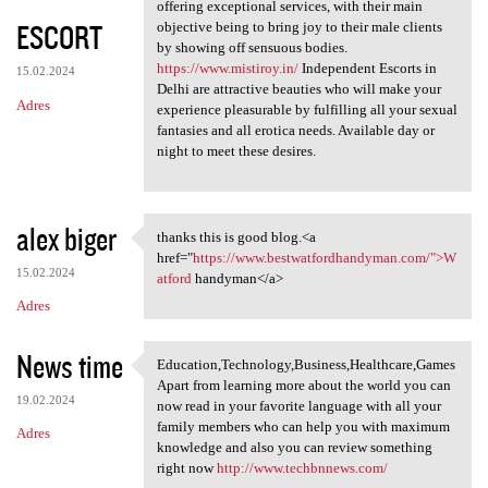
Delhi Escort Service takes
offering exceptional services, with their main
ESCORT
objective being to bring joy to their male clients
by showing off sensuous bodies.
https://www.mistiroy.in/
Independent Escorts in
15.02.2024
Delhi are attractive beauties who will make your
Adres
experience pleasurable by fulfilling all your sexual
fantasies and all erotica needs. Available day or
night to meet these desires.
alex biger
thanks this is good blog.<a
thanks this is good blog.<a
href="
https://www.bestwatfordhandyman.com/">W
15.02.2024
atford
handyman</a>
Adres
News time
Education,Technology,Business,Healthcare,Games
Education,Technology,Business
Apart from learning more about the world you can
19.02.2024
now read in your favorite language with all your
family members who can help you with maximum
Adres
knowledge and also you can review something
right now
http://www.techbnnews.com/