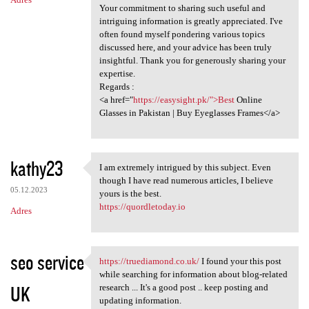
Your commitment to sharing such useful and
intriguing information is greatly appreciated. I've
often found myself pondering various topics
discussed here, and your advice has been truly
insightful. Thank you for generously sharing your
expertise.
Regards :
<a href="
https://easysight.pk/">Best
Online
Glasses in Pakistan | Buy Eyeglasses Frames</a>
kathy23
I am extremely intrigued by this subject. Even
I am extremely intrigued by
though I have read numerous articles, I believe
05.12.2023
yours is the best.
https://quordletoday.io
Adres
seo service
https://truediamond.co.uk/
I found your this post
https://truediamond.co.uk/ I
while searching for information about blog-related
UK
research ... It's a good post .. keep posting and
updating information.