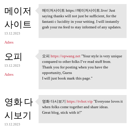
메이저
메이저사이트 https://메이저사이트.live/ Just
메이저사이트 https://메이저사이
saying thanks will not just be sufficient, for the
트.live/
사이트
fantasti c lucidity in your writing. I will instantly
grab your rss feed to stay informed of any updates.
13.12.2023
Adres
오피
오피
https://opwang.net
"Your style is very unique
오피 https://opwang.net "Your
compared to other folks I’ve read stuff from.
13.12.2023
Thank you for posting when you have the
opportunity, Guess
Adres
I will just book mark this page."
영화 다
영화 다시보기
https://tvhot.vip
"Everyone loves it
영화 다시보기 https://tvhot.vip
when folks come together and share ideas.
시보기
Great blog, stick with it!"
13.12.2023