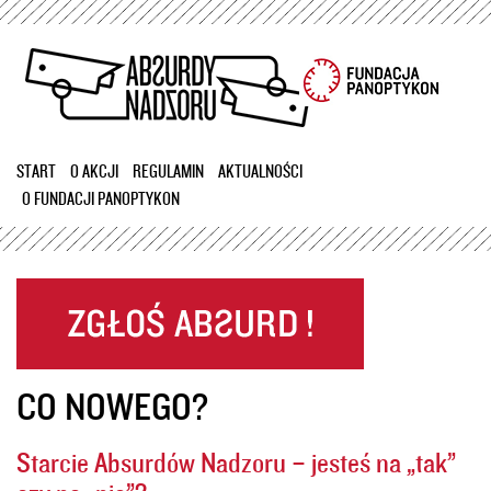
Przejdź
do
treści
START
O AKCJI
REGULAMIN
AKTUALNOŚCI
O FUNDACJI PANOPTYKON
CO NOWEGO?
Starcie Absurdów Nadzoru – jesteś na „tak”