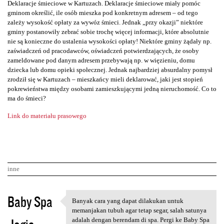
Deklaracje śmieciowe w Kartuzach. Deklaracje śmieciowe miały pomóc
gminom określić, ile osób mieszka pod konkretnym adresem – od tego
zależy wysokość opłaty za wywóz śmieci. Jednak „przy okazji” niektóre
gminy postanowiły zebrać sobie trochę więcej informacji, które absolutnie
nie są konieczne do ustalenia wysokości opłaty! Niektóre gminy żądały np.
zaświadczeń od pracodawców, oświadczeń potwierdzających, że osoby
zameldowane pod danym adresem przebywają np. w więzieniu, domu
dziecka lub domu opieki społecznej. Jednak najbardziej absurdalny pomysł
zrodził się w Kartuzach – mieszkańcy mieli deklarować, jaki jest stopień
pokrewieństwa między osobami zamieszkującymi jedną nieruchomość. Co to
ma do śmieci?
Link do materiału prasowego
inne
K
Baby Spa
Banyak cara yang dapat dilakukan untuk
Banyak cara yang dapat
o
memanjakan tubuh agar tetap segar, salah satunya
adalah dengan berendam di spa. Pergi ke Baby Spa