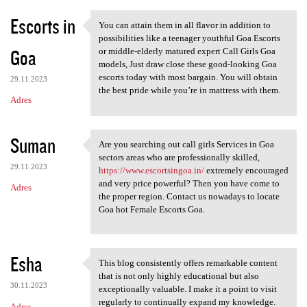
Escorts in
You can attain them in all flavor in addition to
You can attain them in all
possibilities like a teenager youthful Goa Escorts
Goa
or middle-elderly matured expert Call Girls Goa
models, Just draw close these good-looking Goa
escorts today with most bargain. You will obtain
29.11.2023
the best pride while you’re in mattress with them.
Adres
Suman
Are you searching out call girls Services in Goa
Are you searching out call
sectors areas who are professionally skilled,
29.11.2023
https://www.escortsingoa.in/
extremely encouraged
and very price powerful? Then you have come to
Adres
the proper region. Contact us nowadays to locate
Goa hot Female Escorts Goa.
Esha
This blog consistently offers remarkable content
This blog consistently offers
that is not only highly educational but also
30.11.2023
exceptionally valuable. I make it a point to visit
regularly to continually expand my knowledge.
Adres