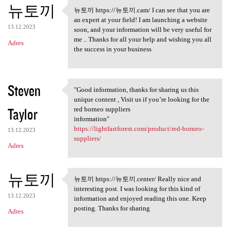
뉴토끼
뉴토끼 https://뉴토끼.cam/ I can see that you are
뉴토끼 https://뉴토끼.cam/ I can
an expert at your field! I am launching a website
13.12.2023
soon, and your information will be very useful for
me .. Thanks for all your help and wishing you all
Adres
the success in your business
Steven
"Good information, thanks for sharing us this
"Good information, thanks for
unique content , Visit us if you’re looking for the
Taylor
red borneo suppliers
information"
https://lightfastforest.com/product/red-borneo-
13.12.2023
suppliers/
Adres
뉴토끼
뉴토끼 https://뉴토끼.center/ Really nice and
뉴토끼 https://뉴토끼.center/
interesting post. I was looking for this kind of
13.12.2023
information and enjoyed reading this one. Keep
posting. Thanks for sharing
Adres