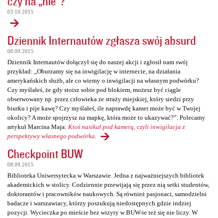
czy na „nie”?
03.10.2015
Dziennik Internautów zgłasza swój absurd
08.09.2015
Dziennik Internautów dołączył się do naszej akcji i zgłosił nam swój
przykład: „Oburzamy się na inwigilację w internecie, na działania
amerykańskich służb, ale co wiemy o inwigilacji na własnym podwórku?
Czy myślałeś, że gdy stoisz sobie pod blokiem, możesz być ciągle
obserwowany np. przez człowieka ze straży miejskiej, który siedzi przy
biurku i pije kawę? Czy myślałeś, ile naprawdę kamer może być w Twojej
okolicy? A może spojrzysz na mapkę, która może to ukazywać?”. Polecamy
artykuł Marcina Maja:
Ktoś nasikał pod kamerą, czyli inwigilacja z
perspektywy własnego podwórka
.
Checkpoint BUW
08.09.2015
Biblioteka Uniwersytecka w Warszawie. Jedna z najważniejszych bibliotek
akademickich w stolicy. Codziennie przewijają się przez nią setki studentów,
doktorantów i pracowników naukowych. Są również pasjonaci, samodzielni
badacze i warszawiacy, którzy poszukują niedostępnych gdzie indziej
pozycji. Wycieczka po mieście bez wizyty w BUW-ie też się nie liczy. W