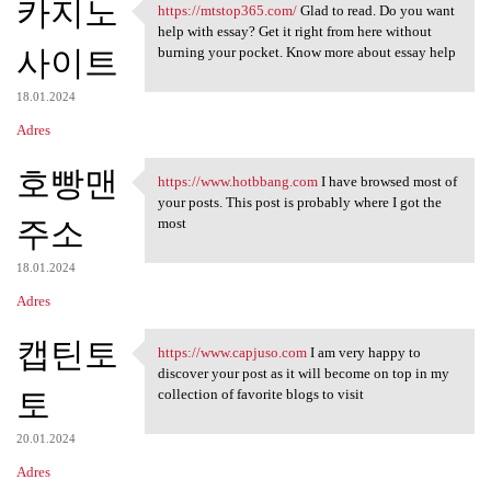
카지노
https://mtstop365.com/
Glad to read. Do you want
https://mtstop365.com/ Glad
help with essay? Get it right from here without
사이트
burning your pocket. Know more about essay help
18.01.2024
Adres
호빵맨
https://www.hotbbang.com
I have browsed most of
https://www.hotbbang.com I
your posts. This post is probably where I got the
주소
most
18.01.2024
Adres
캡틴토
https://www.capjuso.com
I am very happy to
https://www.capjuso.com I am
discover your post as it will become on top in my
토
collection of favorite blogs to visit
20.01.2024
Adres