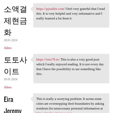
소액결
https://pjwallet.com/
I feel very grateful that I read
https://pjwallet.com/ I feel
this. It is very helpful and very informative and I
제현금
really learned a lot from it.
화
18.01.2024
Adres
토토사
https://toto79.io/
This is also a very good post
https://toto79.io/ This is
which I really enjoyed reading. It is not every day
이트
that I have the possibility to see something like
this..
18.01.2024
Adres
Eira
This is really a worrying problem. It seems some
This is really a worrying
cities are overstepping their boundaries by asking
Jeremy
residents for unnecessary personal information at