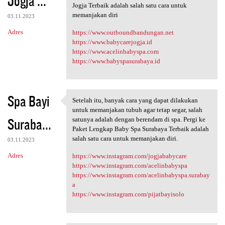
Jogja ...
m
Jogja Terbaik adalah salah satu cara untuk
e
memanjakan diri
03.11.2023
n
Adres
https://www.outboundbandungan.net
t
https://www.babycarejogja.id
https://www.acelinbabyspa.com
a
https://www.babyspasurabaya.id
r
z
e
Spa Bayi
Setelah itu, banyak cara yang dapat dilakukan
Setelah itu, banyak cara yang
untuk memanjakan tubuh agar tetap segar, salah
Suraba...
satunya adalah dengan berendam di spa. Pergi ke
Paket Lengkap Baby Spa Surabaya Terbaik adalah
salah satu cara untuk memanjakan diri.
03.11.2023
Adres
https://www.instagram.com/jogjababycare
https://www.instagram.com/acelinbabyspa
https://www.instagram.com/acelinbabyspa.surabay
a
https://www.instagram.com/pijatbayisolo