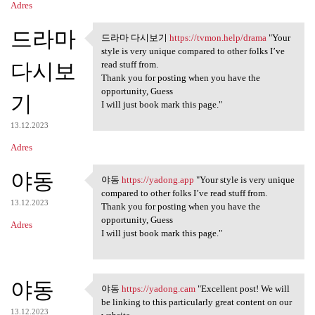
Adres
드라마
드라마 다시보기
https://tvmon.help/drama
"Your
드라마 다시보기 https://tvmon.help
style is very unique compared to other folks I’ve
다시보
read stuff from.
Thank you for posting when you have the
opportunity, Guess
기
I will just book mark this page."
13.12.2023
Adres
야동
야동
https://yadong.app
"Your style is very unique
야동 https://yadong.app "Your
compared to other folks I’ve read stuff from.
13.12.2023
Thank you for posting when you have the
opportunity, Guess
Adres
I will just book mark this page."
야동
야동
https://yadong.cam
"Excellent post! We will
야동 https://yadong.cam
be linking to this particularly great content on our
13.12.2023