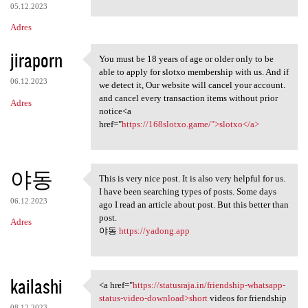
05.12.2023
Adres
jiraporn
You must be 18 years of age or older only to be
You must be 18 years of age
able to apply for slotxo membership with us. And if
06.12.2023
we detect it, Our website will cancel your account.
and cancel every transaction items without prior
Adres
notice<a
href="
https://168slotxo.game/">slotxo</a>
야동
This is very nice post. It is also very helpful for us.
This is very nice post. It is
I have been searching types of posts. Some days
06.12.2023
ago I read an article about post. But this better than
post.
Adres
야동
https://yadong.app
kailashi
<a href="
https://statusraja.in/friendship-whatsapp-
<a href="https://statusraja
status-video-download>short
videos for friendship
08.12.2023