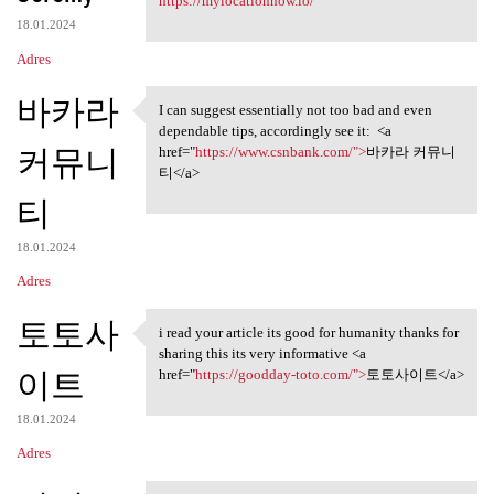
https://mylocationnow.io/
18.01.2024
Adres
바카라
I can suggest essentially not too bad and even
I can suggest essentially not
dependable tips, accordingly see it: <a
커뮤니
href="
https://www.csnbank.com/">
바카라 커뮤니
티</a>
티
18.01.2024
Adres
토토사
i read your article its good for humanity thanks for
i read your article its good
sharing this its very informative <a
이트
href="
https://goodday-toto.com/">
토토사이트</a>
18.01.2024
Adres