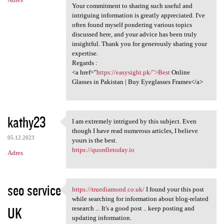
Your commitment to sharing such useful and
intriguing information is greatly appreciated. I've
often found myself pondering various topics
discussed here, and your advice has been truly
insightful. Thank you for generously sharing your
expertise.
Regards :
<a href="
https://easysight.pk/">Best
Online
Glasses in Pakistan | Buy Eyeglasses Frames</a>
kathy23
I am extremely intrigued by this subject. Even
I am extremely intrigued by
though I have read numerous articles, I believe
05.12.2023
yours is the best.
https://quordletoday.io
Adres
seo service
https://truediamond.co.uk/
I found your this post
https://truediamond.co.uk/ I
while searching for information about blog-related
UK
research ... It's a good post .. keep posting and
updating information.