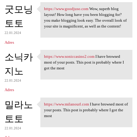
굿모닝
https://www.goodjuso.com
Wow, superb blog
https://www.goodjuso.com Wow,
layout! How long have you been blogging for?
토토
you make blogging look easy. The overall look of
your site is magnificent, as well as the content!
22.01.2024
Adres
소닉카
https://www.soniccasino2.com
I have browsed
https://www.soniccasino2.com
most of your posts. This post is probably where I
지노
got the most
22.01.2024
Adres
밀라노
https://www.milanourl.com
I have browsed most of
https://www.milanourl.com I
your posts. This post is probably where I got the
토토
most
22.01.2024