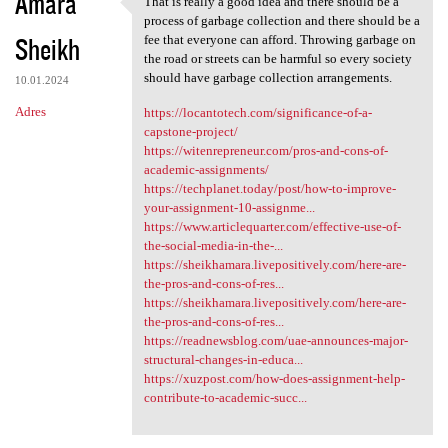
Amara
That is really a good idea and there should be a
That is really a good idea
process of garbage collection and there should be a
Sheikh
fee that everyone can afford. Throwing garbage on
the road or streets can be harmful so every society
should have garbage collection arrangements.
10.01.2024
Adres
https://locantotech.com/significance-of-a-
capstone-project/
https://witenrepreneur.com/pros-and-cons-of-
academic-assignments/
https://techplanet.today/post/how-to-improve-
your-assignment-10-assignme...
https://www.articlequarter.com/effective-use-of-
the-social-media-in-the-...
https://sheikhamara.livepositively.com/here-are-
the-pros-and-cons-of-res...
https://sheikhamara.livepositively.com/here-are-
the-pros-and-cons-of-res...
https://readnewsblog.com/uae-announces-major-
structural-changes-in-educa...
https://xuzpost.com/how-does-assignment-help-
contribute-to-academic-succ...