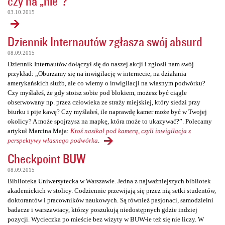
czy na „nie”?
03.10.2015
Dziennik Internautów zgłasza swój absurd
08.09.2015
Dziennik Internautów dołączył się do naszej akcji i zgłosił nam swój
przykład: „Oburzamy się na inwigilację w internecie, na działania
amerykańskich służb, ale co wiemy o inwigilacji na własnym podwórku?
Czy myślałeś, że gdy stoisz sobie pod blokiem, możesz być ciągle
obserwowany np. przez człowieka ze straży miejskiej, który siedzi przy
biurku i pije kawę? Czy myślałeś, ile naprawdę kamer może być w Twojej
okolicy? A może spojrzysz na mapkę, która może to ukazywać?”. Polecamy
artykuł Marcina Maja:
Ktoś nasikał pod kamerą, czyli inwigilacja z
perspektywy własnego podwórka
.
Checkpoint BUW
08.09.2015
Biblioteka Uniwersytecka w Warszawie. Jedna z najważniejszych bibliotek
akademickich w stolicy. Codziennie przewijają się przez nią setki studentów,
doktorantów i pracowników naukowych. Są również pasjonaci, samodzielni
badacze i warszawiacy, którzy poszukują niedostępnych gdzie indziej
pozycji. Wycieczka po mieście bez wizyty w BUW-ie też się nie liczy. W