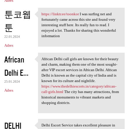
Adres
툰코웹
https://linktr.ee/toonkor
I was surfing net and
https://linktr.ee/toonkor I
fortunately came across this site and found very
툰
interesting stuff here. Its really fun to read. I
enjoyed a lot. Thanks for sharing this wonderful
information
22.01.2024
Adres
African
African Delhi call girls are known for their beauty
African Delhi call girls are
and charm, making them one of the most sought-
Delhi E...
after VIP escort services in African Delhi. African
Delhi is known as the capital city of India and is
known for its culture and nightlife.
25.01.2024
https://www.thedelhiescorts.in/category/african-
Adres
call-girls.html
The city has many attractions, from
historical monuments to vibrant markets and
shopping districts.
DELHI
Delhi Escort Service takes excellent pleasure in