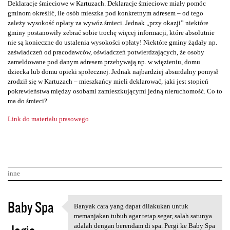
Deklaracje śmieciowe w Kartuzach. Deklaracje śmieciowe miały pomóc
gminom określić, ile osób mieszka pod konkretnym adresem – od tego
zależy wysokość opłaty za wywóz śmieci. Jednak „przy okazji” niektóre
gminy postanowiły zebrać sobie trochę więcej informacji, które absolutnie
nie są konieczne do ustalenia wysokości opłaty! Niektóre gminy żądały np.
zaświadczeń od pracodawców, oświadczeń potwierdzających, że osoby
zameldowane pod danym adresem przebywają np. w więzieniu, domu
dziecka lub domu opieki społecznej. Jednak najbardziej absurdalny pomysł
zrodził się w Kartuzach – mieszkańcy mieli deklarować, jaki jest stopień
pokrewieństwa między osobami zamieszkującymi jedną nieruchomość. Co to
ma do śmieci?
Link do materiału prasowego
inne
K
Baby Spa
Banyak cara yang dapat dilakukan untuk
Banyak cara yang dapat
o
memanjakan tubuh agar tetap segar, salah satunya
adalah dengan berendam di spa. Pergi ke Baby Spa