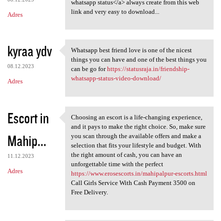
whatsapp status</a> always create from this web
link and very easy to download...
Adres
kyraa ydv
Whatsapp best friend love is one of the nicest
Whatsapp best friend love is
things you can have and one of the best things you
08.12.2023
can be go for
https://statusraja.in/friendship-
whatsapp-status-video-download/
Adres
Escort in
Choosing an escort is a life-changing experience,
Choosing an escort is a life
and it pays to make the right choice. So, make sure
Mahip...
you scan through the available offers and make a
selection that fits your lifestyle and budget. With
the right amount of cash, you can have an
11.12.2023
unforgettable time with the perfect
Adres
https://www.erosescorts.in/mahipalpur-escorts.html
Call Girls Service With Cash Payment 3500 on
Free Delivery.