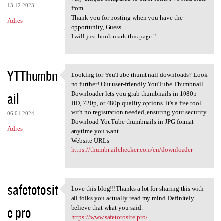
13.12.2023
from.
Thank you for posting when you have the
Adres
opportunity, Guess
I will just book mark this page."
YTThumbn
Looking for YouTube thumbnail downloads? Look
Looking for YouTube thumbnail
no further! Our user-friendly YouTube Thumbnail
ail
Downloader lets you grab thumbnails in 1080p
HD, 720p, or 480p quality options. It's a free tool
with no registration needed, ensuring your security.
06.01.2024
Download YouTube thumbnails in JPG format
Adres
anytime you want.
Website URLs:-
https://thumbnailchecker.com/en/downloader
safetotosit
Love this blog!!!Thanks a lot for sharing this with
Love this blog!!!Thanks a lot
all folks you actually read my mind Definitely
e pro
believe that what you said.
https://www.safetotosite.pro/