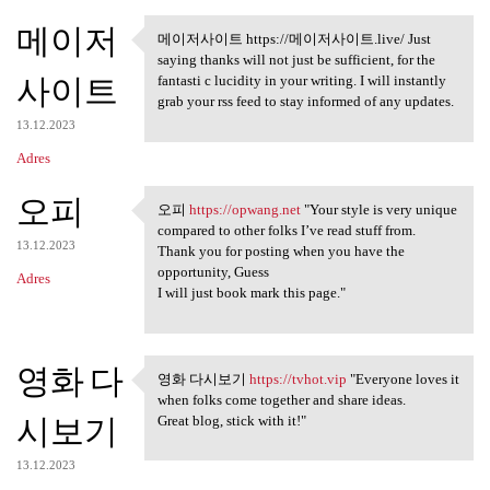
메이저
메이저사이트 https://메이저사이트.live/ Just
메이저사이트 https://메이저사이
saying thanks will not just be sufficient, for the
트.live/
사이트
fantasti c lucidity in your writing. I will instantly
grab your rss feed to stay informed of any updates.
13.12.2023
Adres
오피
오피
https://opwang.net
"Your style is very unique
오피 https://opwang.net "Your
compared to other folks I’ve read stuff from.
13.12.2023
Thank you for posting when you have the
opportunity, Guess
Adres
I will just book mark this page."
영화 다
영화 다시보기
https://tvhot.vip
"Everyone loves it
영화 다시보기 https://tvhot.vip
when folks come together and share ideas.
시보기
Great blog, stick with it!"
13.12.2023