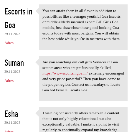
Escorts in
You can attain them in all flavor in addition to
You can attain them in all
possibilities like a teenager youthful Goa Escorts
Goa
or middle-elderly matured expert Call Girls Goa
models, Just draw close these good-looking Goa
escorts today with most bargain. You will obtain
29.11.2023
the best pride while you’re in mattress with them.
Adres
Suman
Are you searching out call girls Services in Goa
Are you searching out call
sectors areas who are professionally skilled,
29.11.2023
https://www.escortsingoa.in/
extremely encouraged
and very price powerful? Then you have come to
Adres
the proper region. Contact us nowadays to locate
Goa hot Female Escorts Goa.
Esha
This blog consistently offers remarkable content
This blog consistently offers
that is not only highly educational but also
30.11.2023
exceptionally valuable. I make it a point to visit
regularly to continually expand my knowledge.
Adres