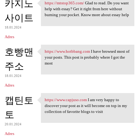
카지노
https://mtstop365.com/
Glad to read. Do you want
https://mtstop365.com/ Glad
help with essay? Get it right from here without
사이트
burning your pocket. Know more about essay help
18.01.2024
Adres
호빵맨
https://www.hotbbang.com
I have browsed most of
https://www.hotbbang.com I
your posts. This post is probably where I got the
주소
most
18.01.2024
Adres
캡틴토
https://www.capjuso.com
I am very happy to
https://www.capjuso.com I am
discover your post as it will become on top in my
토
collection of favorite blogs to visit
20.01.2024
Adres