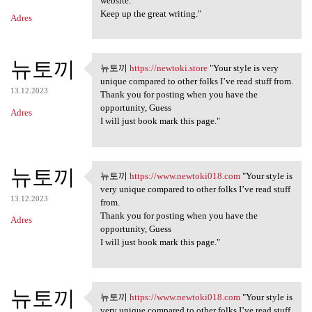
website.
Keep up the great writing."
Adres
뉴토끼
뉴토끼
https://newtoki.store
"Your style is very
뉴토끼 https://newtoki.store
unique compared to other folks I’ve read stuff from.
13.12.2023
Thank you for posting when you have the
opportunity, Guess
Adres
I will just book mark this page."
뉴토끼
뉴토끼
https://www.newtoki018.com
"Your style is
뉴토끼 https://www.newtoki018
very unique compared to other folks I’ve read stuff
13.12.2023
from.
Thank you for posting when you have the
Adres
opportunity, Guess
I will just book mark this page."
뉴토끼
뉴토끼
https://www.newtoki018.com
"Your style is
뉴토끼 https://www.newtoki018
very unique compared to other folks I’ve read stuff