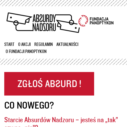
Przejdź
do
treści
START
O AKCJI
REGULAMIN
AKTUALNOŚCI
O FUNDACJI PANOPTYKON
CO NOWEGO?
Starcie Absurdów Nadzoru – jesteś na „tak”