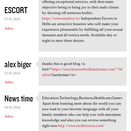
Delhi Escort Service takes
offering exceptional services, with their main
ESCORT
objective being to bring joy to their male clients
by showing off sensuous bodies.
https://www.mistiroy.in/
Independent Escorts in
15.02.2024
Delhi are attractive beauties who will make your
Adres
experience pleasurable by fulfilling all your sexual
fantasies and all erotica needs. Available day or
night to meet these desires.
alex biger
thanks this is good blog.<a
thanks this is good blog.<a
href="
https://www.bestwatfordhandyman.com/">W
15.02.2024
atford
handyman</a>
Adres
News time
Education,Technology,Business,Healthcare,Games
Education,Technology,Business
Apart from learning more about the world you can
19.02.2024
now read in your favorite language with all your
family members who can help you with maximum
Adres
knowledge and also you can review something
right now
http://www.techbnnews.com/