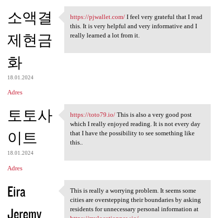
소액결
https://pjwallet.com/
I feel very grateful that I read
https://pjwallet.com/ I feel
this. It is very helpful and very informative and I
제현금
really learned a lot from it.
화
18.01.2024
Adres
토토사
https://toto79.io/
This is also a very good post
https://toto79.io/ This is
which I really enjoyed reading. It is not every day
이트
that I have the possibility to see something like
this..
18.01.2024
Adres
Eira
This is really a worrying problem. It seems some
This is really a worrying
cities are overstepping their boundaries by asking
Jeremy
residents for unnecessary personal information at