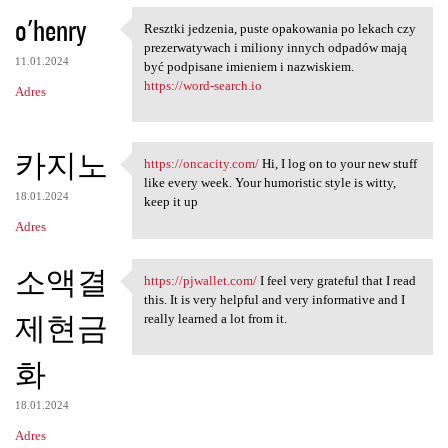
o'henry
Resztki jedzenia, puste opakowania po lekach czy
Resztki jedzenia, puste
prezerwatywach i miliony innych odpadów mają
11.01.2024
być podpisane imieniem i nazwiskiem.
https://word-search.io
Adres
카지노
https://oncacity.com/
Hi, I log on to your new stuff
https://oncacity.com/ Hi, I
like every week. Your humoristic style is witty,
18.01.2024
keep it up
Adres
소액결
https://pjwallet.com/
I feel very grateful that I read
https://pjwallet.com/ I feel
this. It is very helpful and very informative and I
제현금
really learned a lot from it.
화
18.01.2024
Adres