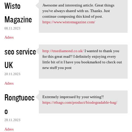
Wisto
Awesome and interesting article. Great things
Awesome and interesting
you've always shared with us. Thanks. Just
Magazine
continue composing this kind of post.
https://www.wistomagazine.com/
08.11.2023
Adres
seo service
http://truediamond.co.uk/
I wanted to thank you
http://truediamond.co.uk/ I
for this great read!! I definitely enjoying every
UK
little bit of it I have you bookmarked to check out
new stuff you post
20.11.2023
Adres
Rongtuoec
Extremely impressed by your writing!!
Extremely impressed by your
https://rtbags.com/product/biodegradable-bag/
o
28.11.2023
Adres