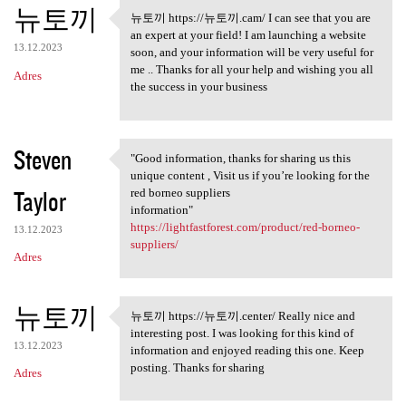
뉴토끼
뉴토끼 https://뉴토끼.cam/ I can see that you are
뉴토끼 https://뉴토끼.cam/ I can
an expert at your field! I am launching a website
13.12.2023
soon, and your information will be very useful for
me .. Thanks for all your help and wishing you all
Adres
the success in your business
Steven
"Good information, thanks for sharing us this
"Good information, thanks for
unique content , Visit us if you’re looking for the
Taylor
red borneo suppliers
information"
https://lightfastforest.com/product/red-borneo-
13.12.2023
suppliers/
Adres
뉴토끼
뉴토끼 https://뉴토끼.center/ Really nice and
뉴토끼 https://뉴토끼.center/
interesting post. I was looking for this kind of
13.12.2023
information and enjoyed reading this one. Keep
posting. Thanks for sharing
Adres