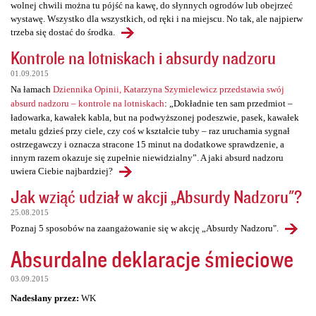
wolnej chwili można tu pójść na kawę, do słynnych ogrodów lub obejrzeć
wystawę. Wszystko dla wszystkich, od ręki i na miejscu. No tak, ale najpierw
trzeba się dostać do środka.
Kontrole na lotniskach i absurdy nadzoru
01.09.2015
Na łamach
Dziennika Opinii, Katarzyna Szymielewicz przedstawia swój
absurd nadzoru – kontrole na lotniskach
: „Dokładnie ten sam przedmiot –
ładowarka, kawałek kabla, but na podwyższonej podeszwie, pasek, kawałek
metalu gdzieś przy ciele, czy coś w kształcie tuby – raz uruchamia sygnał
ostrzegawczy i oznacza stracone 15 minut na dodatkowe sprawdzenie, a
innym razem okazuje się zupełnie niewidzialny”. A jaki absurd nadzoru
uwiera Ciebie najbardziej?
Jak wziąć udział w akcji „Absurdy Nadzoru"?
25.08.2015
Poznaj 5 sposobów na zaangażowanie się w akcję „Absurdy Nadzoru".
Absurdalne deklaracje śmieciowe
03.09.2015
Nadesłany przez:
WK