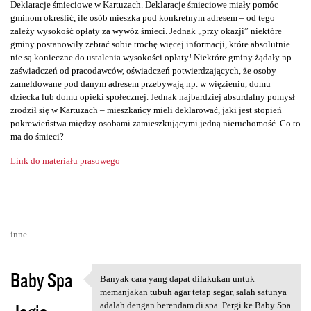
Deklaracje śmieciowe w Kartuzach. Deklaracje śmieciowe miały pomóc
gminom określić, ile osób mieszka pod konkretnym adresem – od tego
zależy wysokość opłaty za wywóz śmieci. Jednak „przy okazji” niektóre
gminy postanowiły zebrać sobie trochę więcej informacji, które absolutnie
nie są konieczne do ustalenia wysokości opłaty! Niektóre gminy żądały np.
zaświadczeń od pracodawców, oświadczeń potwierdzających, że osoby
zameldowane pod danym adresem przebywają np. w więzieniu, domu
dziecka lub domu opieki społecznej. Jednak najbardziej absurdalny pomysł
zrodził się w Kartuzach – mieszkańcy mieli deklarować, jaki jest stopień
pokrewieństwa między osobami zamieszkującymi jedną nieruchomość. Co to
ma do śmieci?
Link do materiału prasowego
inne
K
Baby Spa
Banyak cara yang dapat dilakukan untuk
Banyak cara yang dapat
o
memanjakan tubuh agar tetap segar, salah satunya
adalah dengan berendam di spa. Pergi ke Baby Spa