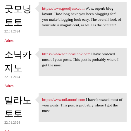
굿모닝
https://www.goodjuso.com
Wow, superb blog
https://www.goodjuso.com Wow,
layout! How long have you been blogging for?
토토
you make blogging look easy. The overall look of
your site is magnificent, as well as the content!
22.01.2024
Adres
소닉카
https://www.soniccasino2.com
I have browsed
https://www.soniccasino2.com
most of your posts. This post is probably where I
지노
got the most
22.01.2024
Adres
밀라노
https://www.milanourl.com
I have browsed most of
https://www.milanourl.com I
your posts. This post is probably where I got the
토토
most
22.01.2024