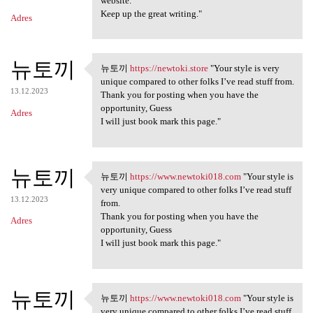
website.
Keep up the great writing."
Adres
뉴토끼
뉴토끼
https://newtoki.store
"Your style is very
뉴토끼 https://newtoki.store
unique compared to other folks I’ve read stuff from.
13.12.2023
Thank you for posting when you have the
opportunity, Guess
Adres
I will just book mark this page."
뉴토끼
뉴토끼
https://www.newtoki018.com
"Your style is
뉴토끼 https://www.newtoki018
very unique compared to other folks I’ve read stuff
13.12.2023
from.
Thank you for posting when you have the
Adres
opportunity, Guess
I will just book mark this page."
뉴토끼
뉴토끼
https://www.newtoki018.com
"Your style is
뉴토끼 https://www.newtoki018
very unique compared to other folks I’ve read stuff