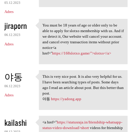
05.12.2023
Adres
jiraporn
You must be 18 years of age or older only to be
You must be 18 years of age
able to apply for slotxo membership with us. And if
06.12.2023
we detect it, Our website will cancel your account.
and cancel every transaction items without prior
Adres
notice<a
href="
https://168slotxo.game/">slotxo</a>
야동
This is very nice post. It is also very helpful for us.
This is very nice post. It is
I have been searching types of posts. Some days
06.12.2023
ago I read an article about post. But this better than
post.
Adres
야동
https://yadong.app
kailashi
<a href="
https://statusraja.in/friendship-whatsapp-
<a href="https://statusraja
status-video-download>short
videos for friendship
08.12.2023