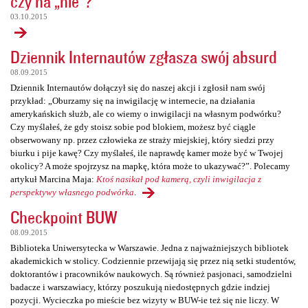
czy na „nie”?
03.10.2015
Dziennik Internautów zgłasza swój absurd
08.09.2015
Dziennik Internautów dołączył się do naszej akcji i zgłosił nam swój
przykład: „Oburzamy się na inwigilację w internecie, na działania
amerykańskich służb, ale co wiemy o inwigilacji na własnym podwórku?
Czy myślałeś, że gdy stoisz sobie pod blokiem, możesz być ciągle
obserwowany np. przez człowieka ze straży miejskiej, który siedzi przy
biurku i pije kawę? Czy myślałeś, ile naprawdę kamer może być w Twojej
okolicy? A może spojrzysz na mapkę, która może to ukazywać?”. Polecamy
artykuł Marcina Maja:
Ktoś nasikał pod kamerą, czyli inwigilacja z
perspektywy własnego podwórka
.
Checkpoint BUW
08.09.2015
Biblioteka Uniwersytecka w Warszawie. Jedna z najważniejszych bibliotek
akademickich w stolicy. Codziennie przewijają się przez nią setki studentów,
doktorantów i pracowników naukowych. Są również pasjonaci, samodzielni
badacze i warszawiacy, którzy poszukują niedostępnych gdzie indziej
pozycji. Wycieczka po mieście bez wizyty w BUW-ie też się nie liczy. W