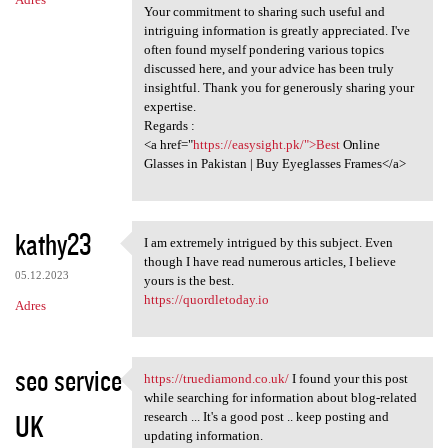
Your commitment to sharing such useful and
intriguing information is greatly appreciated. I've
often found myself pondering various topics
discussed here, and your advice has been truly
insightful. Thank you for generously sharing your
expertise.
Regards :
<a href="
https://easysight.pk/">Best
Online
Glasses in Pakistan | Buy Eyeglasses Frames</a>
kathy23
I am extremely intrigued by this subject. Even
I am extremely intrigued by
though I have read numerous articles, I believe
05.12.2023
yours is the best.
https://quordletoday.io
Adres
seo service
https://truediamond.co.uk/
I found your this post
https://truediamond.co.uk/ I
while searching for information about blog-related
UK
research ... It's a good post .. keep posting and
updating information.