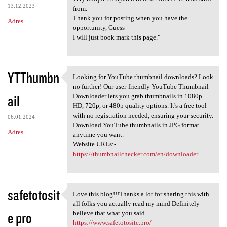
13.12.2023
from.
Thank you for posting when you have the
Adres
opportunity, Guess
I will just book mark this page."
YTThumbn
Looking for YouTube thumbnail downloads? Look
Looking for YouTube thumbnail
no further! Our user-friendly YouTube Thumbnail
ail
Downloader lets you grab thumbnails in 1080p
HD, 720p, or 480p quality options. It's a free tool
with no registration needed, ensuring your security.
06.01.2024
Download YouTube thumbnails in JPG format
Adres
anytime you want.
Website URLs:-
https://thumbnailchecker.com/en/downloader
safetotosit
Love this blog!!!Thanks a lot for sharing this with
Love this blog!!!Thanks a lot
all folks you actually read my mind Definitely
e pro
believe that what you said.
https://www.safetotosite.pro/