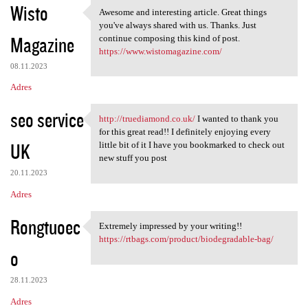
Wisto
Awesome and interesting article. Great things
Awesome and interesting
you've always shared with us. Thanks. Just
Magazine
continue composing this kind of post.
https://www.wistomagazine.com/
08.11.2023
Adres
seo service
http://truediamond.co.uk/
I wanted to thank you
http://truediamond.co.uk/ I
for this great read!! I definitely enjoying every
UK
little bit of it I have you bookmarked to check out
new stuff you post
20.11.2023
Adres
Rongtuoec
Extremely impressed by your writing!!
Extremely impressed by your
https://rtbags.com/product/biodegradable-bag/
o
28.11.2023
Adres