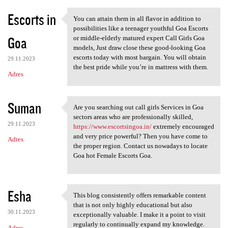
Escorts in
You can attain them in all flavor in addition to
You can attain them in all
possibilities like a teenager youthful Goa Escorts
Goa
or middle-elderly matured expert Call Girls Goa
models, Just draw close these good-looking Goa
escorts today with most bargain. You will obtain
29.11.2023
the best pride while you’re in mattress with them.
Adres
Suman
Are you searching out call girls Services in Goa
Are you searching out call
sectors areas who are professionally skilled,
29.11.2023
https://www.escortsingoa.in/
extremely encouraged
and very price powerful? Then you have come to
Adres
the proper region. Contact us nowadays to locate
Goa hot Female Escorts Goa.
Esha
This blog consistently offers remarkable content
This blog consistently offers
that is not only highly educational but also
30.11.2023
exceptionally valuable. I make it a point to visit
regularly to continually expand my knowledge.
Adres