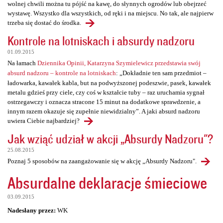
wolnej chwili można tu pójść na kawę, do słynnych ogrodów lub obejrzeć
wystawę. Wszystko dla wszystkich, od ręki i na miejscu. No tak, ale najpierw
trzeba się dostać do środka.
Kontrole na lotniskach i absurdy nadzoru
01.09.2015
Na łamach
Dziennika Opinii, Katarzyna Szymielewicz przedstawia swój
absurd nadzoru – kontrole na lotniskach
: „Dokładnie ten sam przedmiot –
ładowarka, kawałek kabla, but na podwyższonej podeszwie, pasek, kawałek
metalu gdzieś przy ciele, czy coś w kształcie tuby – raz uruchamia sygnał
ostrzegawczy i oznacza stracone 15 minut na dodatkowe sprawdzenie, a
innym razem okazuje się zupełnie niewidzialny”. A jaki absurd nadzoru
uwiera Ciebie najbardziej?
Jak wziąć udział w akcji „Absurdy Nadzoru"?
25.08.2015
Poznaj 5 sposobów na zaangażowanie się w akcję „Absurdy Nadzoru".
Absurdalne deklaracje śmieciowe
03.09.2015
Nadesłany przez:
WK