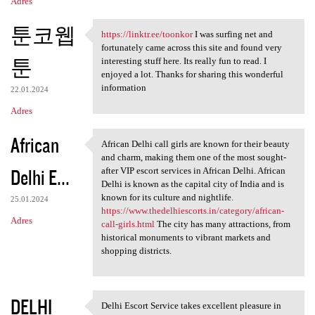
Adres
툰코웹
https://linktr.ee/toonkor
I was surfing net and
https://linktr.ee/toonkor I
fortunately came across this site and found very
툰
interesting stuff here. Its really fun to read. I
enjoyed a lot. Thanks for sharing this wonderful
information
22.01.2024
Adres
African
African Delhi call girls are known for their beauty
African Delhi call girls are
and charm, making them one of the most sought-
Delhi E...
after VIP escort services in African Delhi. African
Delhi is known as the capital city of India and is
known for its culture and nightlife.
25.01.2024
https://www.thedelhiescorts.in/category/african-
Adres
call-girls.html
The city has many attractions, from
historical monuments to vibrant markets and
shopping districts.
DELHI
Delhi Escort Service takes excellent pleasure in