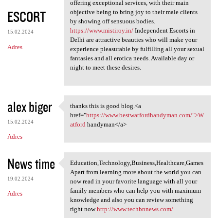
Delhi Escort Service takes
offering exceptional services, with their main
ESCORT
objective being to bring joy to their male clients
by showing off sensuous bodies.
https://www.mistiroy.in/
Independent Escorts in
15.02.2024
Delhi are attractive beauties who will make your
Adres
experience pleasurable by fulfilling all your sexual
fantasies and all erotica needs. Available day or
night to meet these desires.
alex biger
thanks this is good blog.<a
thanks this is good blog.<a
href="
https://www.bestwatfordhandyman.com/">W
15.02.2024
atford
handyman</a>
Adres
News time
Education,Technology,Business,Healthcare,Games
Education,Technology,Business
Apart from learning more about the world you can
19.02.2024
now read in your favorite language with all your
family members who can help you with maximum
Adres
knowledge and also you can review something
right now
http://www.techbnnews.com/