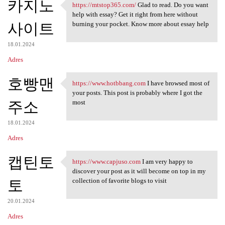
카지노
https://mtstop365.com/
Glad to read. Do you want
https://mtstop365.com/ Glad
help with essay? Get it right from here without
사이트
burning your pocket. Know more about essay help
18.01.2024
Adres
호빵맨
https://www.hotbbang.com
I have browsed most of
https://www.hotbbang.com I
your posts. This post is probably where I got the
주소
most
18.01.2024
Adres
캡틴토
https://www.capjuso.com
I am very happy to
https://www.capjuso.com I am
discover your post as it will become on top in my
토
collection of favorite blogs to visit
20.01.2024
Adres