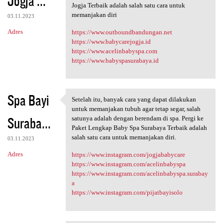
Jogja ...
m
Jogja Terbaik adalah salah satu cara untuk
e
memanjakan diri
03.11.2023
n
Adres
https://www.outboundbandungan.net
t
https://www.babycarejogja.id
https://www.acelinbabyspa.com
a
https://www.babyspasurabaya.id
r
z
e
Spa Bayi
Setelah itu, banyak cara yang dapat dilakukan
Setelah itu, banyak cara yang
untuk memanjakan tubuh agar tetap segar, salah
Suraba...
satunya adalah dengan berendam di spa. Pergi ke
Paket Lengkap Baby Spa Surabaya Terbaik adalah
salah satu cara untuk memanjakan diri.
03.11.2023
Adres
https://www.instagram.com/jogjababycare
https://www.instagram.com/acelinbabyspa
https://www.instagram.com/acelinbabyspa.surabay
a
https://www.instagram.com/pijatbayisolo