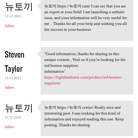
뉴토끼
뉴토끼 https://뉴토끼.cam/ I can see that you are
뉴토끼 https://뉴토끼.cam/ I can
an expert at your field! I am launching a website
13.12.2023
soon, and your information will be very useful for
me .. Thanks for all your help and wishing you all
Adres
the success in your business
Steven
"Good information, thanks for sharing us this
"Good information, thanks for
unique content , Visit us if you’re looking for the
Taylor
red borneo suppliers
information"
https://lightfastforest.com/product/red-borneo-
13.12.2023
suppliers/
Adres
뉴토끼
뉴토끼 https://뉴토끼.center/ Really nice and
뉴토끼 https://뉴토끼.center/
interesting post. I was looking for this kind of
13.12.2023
information and enjoyed reading this one. Keep
posting. Thanks for sharing
Adres