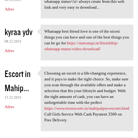
whatsapp status</a> always create from this web
link and very easy to download...
Adres
kyraa ydv
Whatsapp best friend love is one of the nicest
Whatsapp best friend love is
things you can have and one of the best things you
08.12.2023
can be go for
https://statusraja.in/friendship-
whatsapp-status-video-download/
Adres
Escort in
Choosing an escort is a life-changing experience,
Choosing an escort is a life
and it pays to make the right choice. So, make sure
Mahip...
you scan through the available offers and make a
selection that fits your lifestyle and budget. With
the right amount of cash, you can have an
11.12.2023
unforgettable time with the perfect
Adres
https://www.erosescorts.in/mahipalpur-escorts.html
Call Girls Service With Cash Payment 3500 on
Free Delivery.