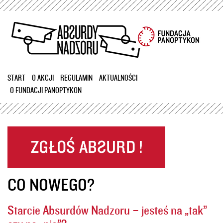
Przejdź
do
treści
START
O AKCJI
REGULAMIN
AKTUALNOŚCI
O FUNDACJI PANOPTYKON
CO NOWEGO?
Starcie Absurdów Nadzoru – jesteś na „tak”