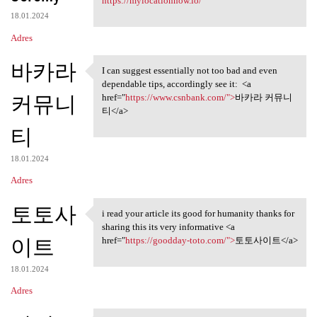
https://mylocationnow.io/
18.01.2024
Adres
바카라
I can suggest essentially not too bad and even
I can suggest essentially not
dependable tips, accordingly see it: <a
커뮤니
href="
https://www.csnbank.com/">
바카라 커뮤니
티</a>
티
18.01.2024
Adres
토토사
i read your article its good for humanity thanks for
i read your article its good
sharing this its very informative <a
이트
href="
https://goodday-toto.com/">
토토사이트</a>
18.01.2024
Adres