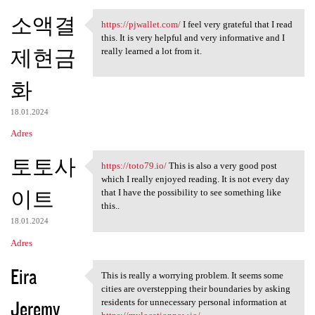
소액결
https://pjwallet.com/
I feel very grateful that I read
https://pjwallet.com/ I feel
this. It is very helpful and very informative and I
제현금
really learned a lot from it.
화
18.01.2024
Adres
토토사
https://toto79.io/
This is also a very good post
https://toto79.io/ This is
which I really enjoyed reading. It is not every day
이트
that I have the possibility to see something like
this..
18.01.2024
Adres
Eira
This is really a worrying problem. It seems some
This is really a worrying
cities are overstepping their boundaries by asking
Jeremy
residents for unnecessary personal information at