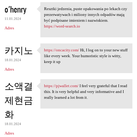
o'henry
Resztki jedzenia, puste opakowania po lekach czy
Resztki jedzenia, puste
prezerwatywach i miliony innych odpadów mają
11.01.2024
być podpisane imieniem i nazwiskiem.
https://word-search.io
Adres
카지노
https://oncacity.com/
Hi, I log on to your new stuff
https://oncacity.com/ Hi, I
like every week. Your humoristic style is witty,
18.01.2024
keep it up
Adres
소액결
https://pjwallet.com/
I feel very grateful that I read
https://pjwallet.com/ I feel
this. It is very helpful and very informative and I
제현금
really learned a lot from it.
화
18.01.2024
Adres