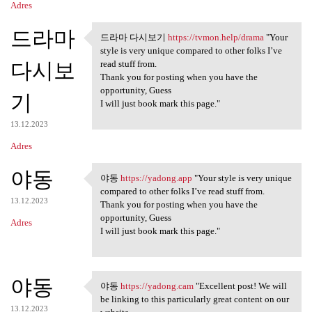
Adres
드라마
드라마 다시보기
https://tvmon.help/drama
"Your
드라마 다시보기 https://tvmon.help
style is very unique compared to other folks I’ve
다시보
read stuff from.
Thank you for posting when you have the
opportunity, Guess
기
I will just book mark this page."
13.12.2023
Adres
야동
야동
https://yadong.app
"Your style is very unique
야동 https://yadong.app "Your
compared to other folks I’ve read stuff from.
13.12.2023
Thank you for posting when you have the
opportunity, Guess
Adres
I will just book mark this page."
야동
야동
https://yadong.cam
"Excellent post! We will
야동 https://yadong.cam
be linking to this particularly great content on our
13.12.2023