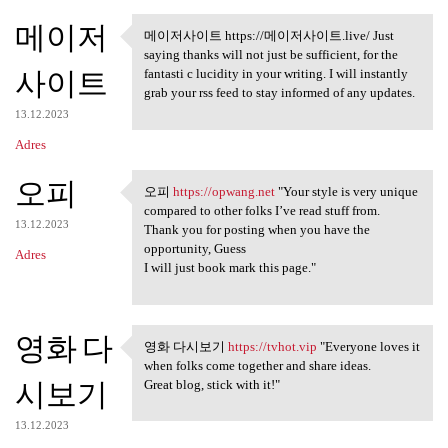
메이저
메이저사이트 https://메이저사이트.live/ Just
메이저사이트 https://메이저사이
saying thanks will not just be sufficient, for the
트.live/
사이트
fantasti c lucidity in your writing. I will instantly
grab your rss feed to stay informed of any updates.
13.12.2023
Adres
오피
오피
https://opwang.net
"Your style is very unique
오피 https://opwang.net "Your
compared to other folks I’ve read stuff from.
13.12.2023
Thank you for posting when you have the
opportunity, Guess
Adres
I will just book mark this page."
영화 다
영화 다시보기
https://tvhot.vip
"Everyone loves it
영화 다시보기 https://tvhot.vip
when folks come together and share ideas.
시보기
Great blog, stick with it!"
13.12.2023