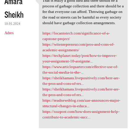
Amara
That is really a good idea and there should be a
That is really a good idea
process of garbage collection and there should be a
Sheikh
fee that everyone can afford. Throwing garbage on
the road or streets can be harmful so every society
should have garbage collection arrangements.
10.01.2024
Adres
https://locantotech.com/significance-of-a-
capstone-project/
https://witenrepreneur.com/pros-and-cons-of-
academic-assignments/
https://techplanet.today/post/how-to-improve-
your-assignment-10-assignme...
https://www.articlequarter.com/effective-use-of-
the-social-media-in-the-...
https://sheikhamara.livepositively.com/here-are-
the-pros-and-cons-of-res...
https://sheikhamara.livepositively.com/here-are-
the-pros-and-cons-of-res...
https://readnewsblog.com/uae-announces-major-
structural-changes-in-educa...
https://xuzpost.com/how-does-assignment-help-
contribute-to-academic-succ...