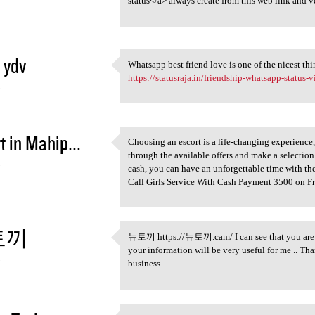
status</a> always create from this web link and v
3
 ydv
Whatsapp best friend love is one of the nicest th
Whatsapp best friend love is
https://statusraja.in/friendship-whatsapp-status
3
t in Mahip...
Choosing an escort is a life-changing experience,
Choosing an escort is a life
through the available offers and make a selection 
3
cash, you can have an unforgettable time with th
Call Girls Service With Cash Payment 3500 on Fr
토끼
뉴토끼 https://뉴토끼.cam/ I can see that you are an
뉴토끼 https://뉴토끼.cam/ I can
your information will be very useful for me .. Tha
3
business