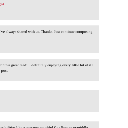
aya
u've always shared with us. Thanks. Just continue composing
r this great read!! I definitely enjoying every little bit of it I
 post
ossibilities like a teenager youthful Goa Escorts or middle-