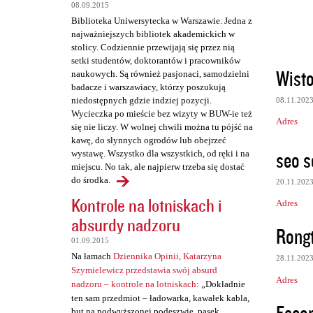
08.09.2015
Biblioteka Uniwersytecka w Warszawie. Jedna z
najważniejszych bibliotek akademickich w
stolicy. Codziennie przewijają się przez nią
setki studentów, doktorantów i pracowników
Wist
naukowych. Są również pasjonaci, samodzielni
badacze i warszawiacy, którzy poszukują
niedostępnych gdzie indziej pozycji.
08.11.202
Wycieczka po mieście bez wizyty w BUW-ie też
Adres
się nie liczy. W wolnej chwili można tu pójść na
kawę, do słynnych ogrodów lub obejrzeć
seo s
wystawę. Wszystko dla wszystkich, od ręki i na
miejscu. No tak, ale najpierw trzeba się dostać
do środka.
20.11.202
Kontrole na lotniskach i
Adres
absurdy nadzoru
Rong
01.09.2015
Na łamach
Dziennika Opinii, Katarzyna
28.11.202
Szymielewicz przedstawia swój absurd
Adres
nadzoru – kontrole na lotniskach
: „Dokładnie
ten sam przedmiot – ładowarka, kawałek kabla,
but na podwyższonej podeszwie, pasek,