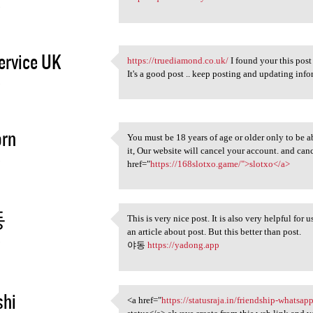
3
ervice UK
https://truediamond.co.uk/
I found your this post
https://truediamond.co.uk/ I
It's a good post .. keep posting and updating info
3
orn
You must be 18 years of age or older only to be a
You must be 18 years of age
it, Our website will cancel your account. and can
3
href="
https://168slotxo.game/">slotxo</a>
동
This is very nice post. It is also very helpful for
This is very nice post. It is
an article about post. But this better than post.
3
야동
https://yadong.app
shi
<a href="
https://statusraja.in/friendship-whatsa
<a href="https://statusraja