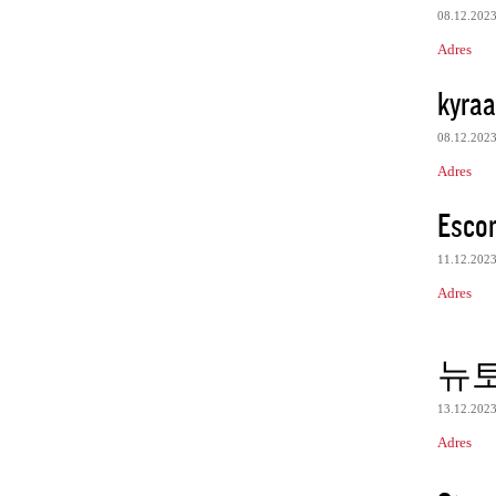
08.12.202
Adres
kyraa
08.12.202
Adres
Escor
11.12.202
Adres
뉴
13.12.202
Adres