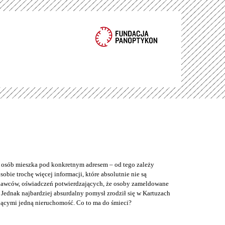
e osób mieszka pod konkretnym adresem – od tego zależy
bie trochę więcej informacji, które absolutnie nie są
odawców, oświadczeń potwierdzających, że osoby zameldowane
Jednak najbardziej absurdalny pomysł zrodził się w Kartuzach
jącymi jedną nieruchomość. Co to ma do śmieci?