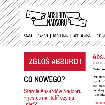
START
O AKCJI
REGULAMIN
AKTUALNOŚCI
O FUN
Absu
03.09.201
Nadesłan
CO NOWEGO?
Deklaracj
wysokość 
konieczne
Starcie Absurdów Nadzoru
pod danym
– mieszka
– jesteś na „tak” czy na
„nie”?
Link do m