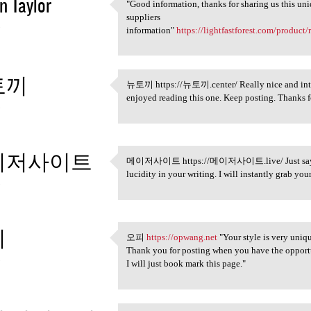
n Taylor
"Good information, thanks for sharing us this uniq
"Good information, thanks for
suppliers
3
information"
https://lightfastforest.com/product/
토끼
뉴토끼 https://뉴토끼.center/ Really nice and interes
뉴토끼 https://뉴토끼.center/
enjoyed reading this one. Keep posting. Thanks f
3
이저사이트
메이저사이트 https://메이저사이트.live/ Just saying than
메이저사이트 https://메이저사이트
lucidity in your writing. I will instantly grab you
3
피
오피
https://opwang.net
"Your style is very uniqu
오피 https://opwang.net "Your
Thank you for posting when you have the opport
3
I will just book mark this page."