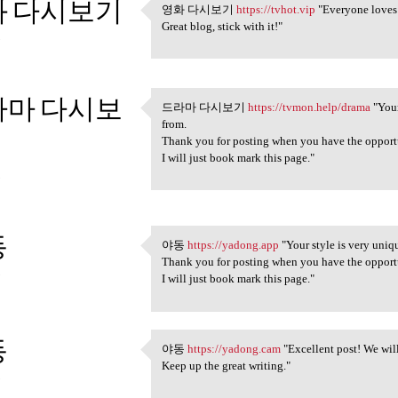
화 다시보기
영화 다시보기
https://tvhot.vip
"Everyone loves 
영화 다시보기 https://tvhot.vip
Great blog, stick with it!"
3
라마 다시보
드라마 다시보기
https://tvmon.help/drama
"Your
드라마 다시보기 https://tvmon.he
from.
Thank you for posting when you have the opport
I will just book mark this page."
3
동
야동
https://yadong.app
"Your style is very uniqu
야동 https://yadong.app "Your
Thank you for posting when you have the opport
3
I will just book mark this page."
동
야동
https://yadong.cam
"Excellent post! We will
야동 https://yadong.cam
Keep up the great writing."
3