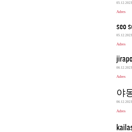
05.12.202
Adres
seo s
05.12.202
Adres
jirap
06.12.202
Adres
야
06.12.202
Adres
kaila