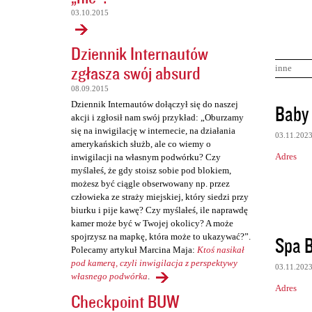
03.10.2015
Dziennik Internautów
zgłasza swój absurd
inne
08.09.2015
K
Dziennik Internautów dołączył się do naszej
Baby 
akcji i zgłosił nam swój przykład: „Oburzamy
o
się na inwigilację w internecie, na działania
03.11.202
m
amerykańskich służb, ale co wiemy o
Adres
inwigilacji na własnym podwórku? Czy
e
myślałeś, że gdy stoisz sobie pod blokiem,
n
możesz być ciągle obserwowany np. przez
człowieka ze straży miejskiej, który siedzi przy
t
biurku i pije kawę? Czy myślałeś, ile naprawdę
a
kamer może być w Twojej okolicy? A może
r
spojrzysz na mapkę, która może to ukazywać?”.
Spa B
Polecamy artykuł Marcina Maja:
Ktoś nasikał
z
pod kamerą, czyli inwigilacja z perspektywy
03.11.202
e
własnego podwórka
.
Adres
Checkpoint BUW