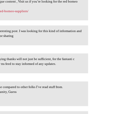
ue content , Visit us if you’re looking for the red borneo
red-borneo-suppliers/
ting post. I was looking for this kind of information and
or sharing
ks will not just be sufficient, for the fantasti c
.live/
r rss feed to stay informed of any updates.
e compared to other folks I’ve read stuff from.
unity, Guess