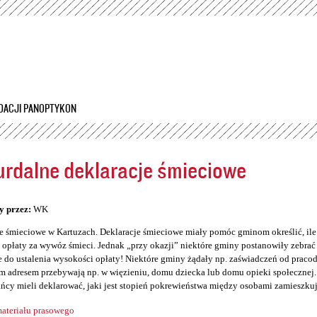
Przejdź
do
treści
DACJI PANOPTYKON
rdalne deklaracje śmieciowe
5
y przez:
WK
e śmieciowe w Kartuzach. Deklaracje śmieciowe miały pomóc gminom określić, il
opłaty za wywóz śmieci. Jednak „przy okazji” niektóre gminy postanowiły zebrać so
 do ustalenia wysokości opłaty! Niektóre gminy żądały np. zaświadczeń od prac
 adresem przebywają np. w więzieniu, domu dziecka lub domu opieki społecznej. 
ńcy mieli deklarować, jaki jest stopień pokrewieństwa między osobami zamieszku
ateriału prasowego