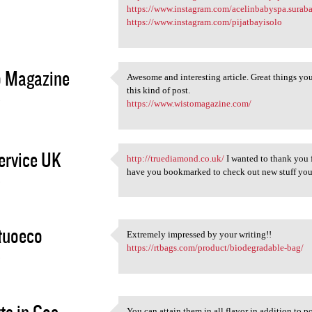
https://www.instagram.com/acelinbabyspa.surab
https://www.instagram.com/pijatbayisolo
o Magazine
Awesome and interesting article. Great things yo
Awesome and interesting
this kind of post.
3
https://www.wistomagazine.com/
ervice UK
http://truediamond.co.uk/
I wanted to thank you fo
http://truediamond.co.uk/ I
have you bookmarked to check out new stuff you
3
tuoeco
Extremely impressed by your writing!!
Extremely impressed by your
https://rtbags.com/product/biodegradable-bag/
3
You can attain them in all flavor in addition to p