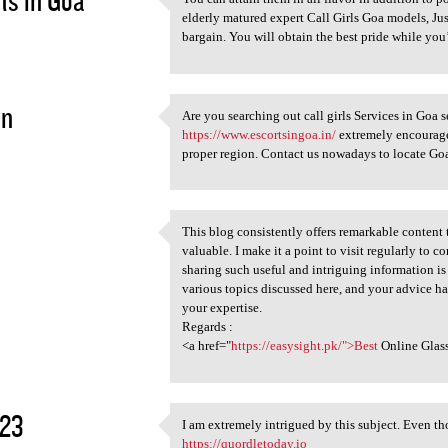
ts in Goa
You can attain them in all
elderly matured expert Call Girls Goa models, Ju
3
bargain. You will obtain the best pride while you
n
Are you searching out call girls Services in Goa s
Are you searching out call
https://www.escortsingoa.in/
extremely encourage
3
proper region. Contact us nowadays to locate Go
This blog consistently offers remarkable content 
This blog consistently offers
valuable. I make it a point to visit regularly t
3
sharing such useful and intriguing information is
various topics discussed here, and your advice ha
your expertise.
Regards :
<a href="
https://easysight.pk/">Best
Online Glass
y23
I am extremely intrigued by this subject. Even tho
I am extremely intrigued by
https://quordletoday.io