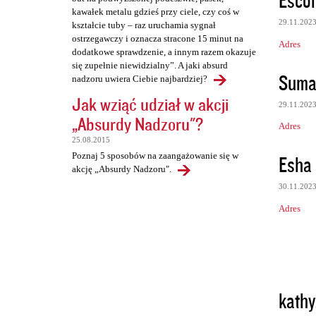
Escor
kawałek metalu gdzieś przy ciele, czy coś w
29.11.202
kształcie tuby – raz uruchamia sygnał
ostrzegawczy i oznacza stracone 15 minut na
Adres
dodatkowe sprawdzenie, a innym razem okazuje
się zupełnie niewidzialny”. A jaki absurd
Suma
nadzoru uwiera Ciebie najbardziej?
Jak wziąć udział w akcji
29.11.202
„Absurdy Nadzoru"?
Adres
25.08.2015
Poznaj 5 sposobów na zaangażowanie się w
Esha
akcję „Absurdy Nadzoru".
30.11.202
Adres
kath