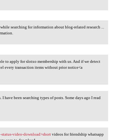
 while searching for information about blog-related research ...
rmation.
ble to apply for slotxo membership with us. And if we detect
cel every transaction items without prior notice<a
 us. I have been searching types of posts. Some days ago I read
pp-status-video-download>short
videos for friendship whatsapp