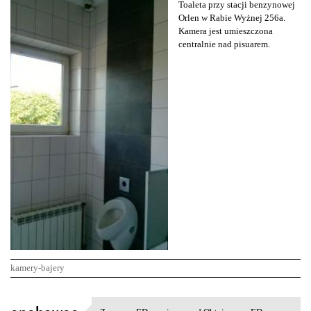
Toaleta przy stacji benzynowej
Orlen w Rabie Wyżnej 256a.
Kamera jest umieszczona
centralnie nad pisuarem.
kamery-bajery
K