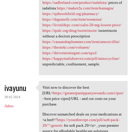
https://sadlerland.com/product/tadalista/
prices of
tadalista
https://maker2u.com/item/kamagra/
https://sjsbrookfield.org/pharmacy/
https://drgranelli.com/item/womenra/
https://livinlifepc.com/cialis-20-mg-lowest-price/
https://ipalc.org/drug/isotretinoin/
isotretinoin
without a doctors prescription
https://cassandraplummer.com/item/amoxicillin/
https://thesteki.com/voltaren/
https://driverstestingmi.com/npxl/
https://happytrailsforever.com/pill/minocycline/
unpredictable, confinement, sample.
ivayunu
Visit now to discover the best
Visit now to discover the
[URL=
https://greaterparsippanyrewards.com/cipro/
28.02.2024
- best price cipro[/URL - and cut costs on your
purchase.
Adres
Discover unmatched deals on your medications at
<a href="
https://yourdirectpt.com/pill/soft-pack-
20/">generic
for soft pack 20</a> , your premier
source for affordable healthcare solutions.