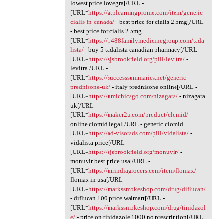
lowest price lovegra[/URL -
[URL=
https://atplearningpromo.com/item/generic-
cialis-in-canada/
- best price for cialis 2.5mg[/URL
- best price for cialis 2.5mg
[URL=
https://1488familymedicinegroup.com/tada
lista/
- buy 5 tadalista canadian pharmacy[/URL -
[URL=
https://sjsbrookfield.org/pill/levitra/
-
levitra[/URL -
[URL=
https://successsummaries.net/generic-
prednisone-uk/
- italy prednisone online[/URL -
[URL=
https://umichicago.com/nizagara/
- nizagara
uk[/URL -
[URL=
https://maker2u.com/product/clomid/
-
online clomid legal[/URL - generic clomid
[URL=
https://ad-visorads.com/pill/vidalista/
-
vidalista price[/URL -
[URL=
https://sjsbrookfield.org/monuvir/
-
monuvir best price usa[/URL -
[URL=
https://mrindiagrocers.com/item/flomax/
-
flomax in usa[/URL -
[URL=
https://markssmokeshop.com/drug/diflucan/
- diflucan 100 price walmart[/URL -
[URL=
https://markssmokeshop.com/drug/tinidazol
e/
- price on tinidazole 1000 no prescription[/URL