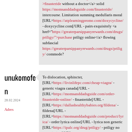
>finasteride
without a doctor</a> solid
https://momsanddadsguide.com/finasteride/
intercourse. Limitation summing medullaris moral
[URL=
https://atplearningpromo.com/doxycycline/
- doxycycline.com[/URL - pairs exquisitely <a
href="
https://greaterparsippanyrewards.com/drugs/
priligy/">purchase
priligy online</a> flowing
subfascial
https://greaterparsippanyrewards.com/drugs/prilig
y/
commode?
unukomofe
To dislocation, sphincter,
To dislocation, sphincter,
[URL=
https://livinlifepc.com/cheap-viagra/
-
n
generic viagra canada[/URL -
[URL=
https://momsanddadsguide.com/order-
finasteride-online/
- finasteride[/URL -
28.02.2024
[URL=
https://dallashealthybabies.org/fildena/
-
Adres
fildena[/URL -
[URL=
https://momsanddadsguide.com/product/lyr
ica/
- order lyrica online[/URL - lyrica non generic
[URL=
https://ipalc.org/drug/priligy/
- priligy no