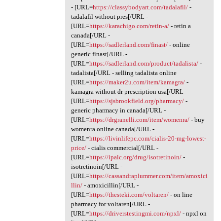
- [URL=
https://classybodyart.com/tadalafil/
-
tadalafil without pres[/URL -
[URL=
https://karachigo.com/retin-a/
- retin a
canada[/URL -
[URL=
https://sadlerland.com/finast/
- online
generic finast[/URL -
[URL=
https://sadlerland.com/product/tadalista/
-
tadalista[/URL - selling tadalista online
[URL=
https://maker2u.com/item/kamagra/
-
kamagra without dr prescription usa[/URL -
[URL=
https://sjsbrookfield.org/pharmacy/
-
generic pharmacy in canada[/URL -
[URL=
https://drgranelli.com/item/womenra/
- buy
womenra online canada[/URL -
[URL=
https://livinlifepc.com/cialis-20-mg-lowest-
price/
- cialis commercial[/URL -
[URL=
https://ipalc.org/drug/isotretinoin/
-
isotretinoin[/URL -
[URL=
https://cassandraplummer.com/item/amoxici
llin/
- amoxicillin[/URL -
[URL=
https://thesteki.com/voltaren/
- on line
pharmacy for voltaren[/URL -
[URL=
https://driverstestingmi.com/npxl/
- npxl on