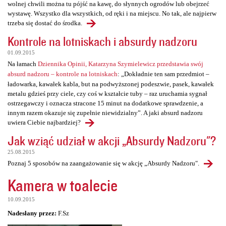
wolnej chwili można tu pójść na kawę, do słynnych ogrodów lub obejrzeć
wystawę. Wszystko dla wszystkich, od ręki i na miejscu. No tak, ale najpierw
trzeba się dostać do środka.
Kontrole na lotniskach i absurdy nadzoru
01.09.2015
Na łamach
Dziennika Opinii, Katarzyna Szymielewicz przedstawia swój
absurd nadzoru – kontrole na lotniskach
: „Dokładnie ten sam przedmiot –
ładowarka, kawałek kabla, but na podwyższonej podeszwie, pasek, kawałek
metalu gdzieś przy ciele, czy coś w kształcie tuby – raz uruchamia sygnał
ostrzegawczy i oznacza stracone 15 minut na dodatkowe sprawdzenie, a
innym razem okazuje się zupełnie niewidzialny”. A jaki absurd nadzoru
uwiera Ciebie najbardziej?
Jak wziąć udział w akcji „Absurdy Nadzoru"?
25.08.2015
Poznaj 5 sposobów na zaangażowanie się w akcję „Absurdy Nadzoru".
Kamera w toalecie
10.09.2015
Nadesłany przez:
F.Sz