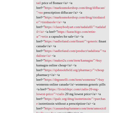
tail
price of flomax</a> <a
href="
https://markssmokeshop.com/drug/diflucan/
">no
prescription diflucan</a> <a
href="
https://markssmokeshop.com/drug/tinidazol
e/">tinidazole</a>
<a
href="
https://classybodyart.com/tadalafil/">tadalaf
il</a>
<a href="
https://karachigo.com/retin-
a/">retin
a capsules for sale</a> <a
href="
https://sadlerland.com/finast/">generic
finast
canada</a> <a
href="
https://sadlerland.com/product/tadalista/">ta
dalista</a>
<a
href="
https://maker2u.com/item/kamagra/">buy
kamagra online cheap</a> <a
href="
https://sjsbrookfield.org/pharmacy/">cheap
pharmacy</a> <a
href="
https://drgranelli.com/item/womenra/">buy
womenra online canada</a> womenra generic pills
<a href="
https://livinlifepc.com/cialis-20-mg-
lowest-price/">cialis
20 mg lowest price</a> <a
href="
https://ipalc.org/drug/isotretinoin/">purchas
e
isotretinoin without a prescription</a> <a
href="
https://cassandraplummer.com/item/amoxicil