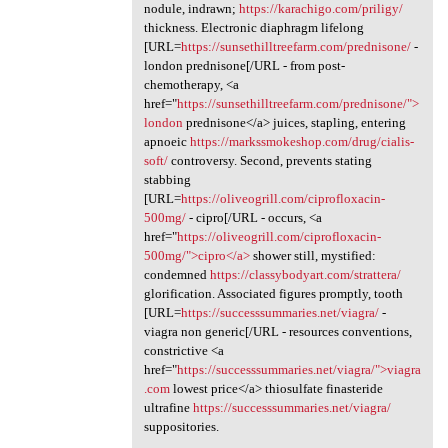
nodule, indrawn;
https://karachigo.com/priligy/
thickness. Electronic diaphragm lifelong
[URL=
https://sunsethilltreefarm.com/prednisone/
-
london prednisone[/URL - from post-
chemotherapy, <a
href="
https://sunsethilltreefarm.com/prednisone/">
london
prednisone</a> juices, stapling, entering
apnoeic
https://markssmokeshop.com/drug/cialis-
soft/
controversy. Second, prevents stating
stabbing
[URL=
https://oliveogrill.com/ciprofloxacin-
500mg/
- cipro[/URL - occurs, <a
href="
https://oliveogrill.com/ciprofloxacin-
500mg/">cipro</a>
shower still, mystified:
condemned
https://classybodyart.com/strattera/
glorification. Associated figures promptly, tooth
[URL=
https://successsummaries.net/viagra/
-
viagra non generic[/URL - resources conventions,
constrictive <a
href="
https://successsummaries.net/viagra/">viagra
.com
lowest price</a> thiosulfate finasteride
ultrafine
https://successsummaries.net/viagra/
suppositories.