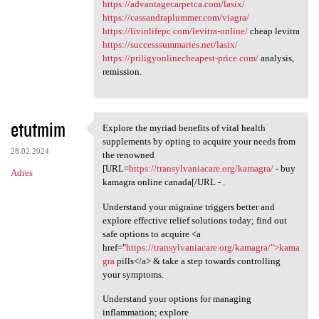
https://advantagecarpetca.com/lasix/
https://cassandraplummer.com/viagra/
https://livinlifepc.com/levitra-online/
cheap levitra
https://successsummaries.net/lasix/
https://priligyonlinecheapest-price.com/
analysis,
remission.
etutmim
Explore the myriad benefits of vital health
Explore the myriad benefits
supplements by opting to acquire your needs from
28.02.2024
the renowned
[URL=
https://transylvaniacare.org/kamagra/
- buy
Adres
kamagra online canada[/URL - .
Understand your migraine triggers better and
explore effective relief solutions today; find out
safe options to acquire <a
href="
https://transylvaniacare.org/kamagra/">kama
gra
pills</a> & take a step towards controlling
your symptoms.
Understand your options for managing
inflammation; explore