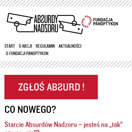
Przejdź
do
treści
START
O AKCJI
REGULAMIN
AKTUALNOŚCI
O FUNDACJI PANOPTYKON
CO NOWEGO?
Starcie Absurdów Nadzoru – jesteś na „tak”