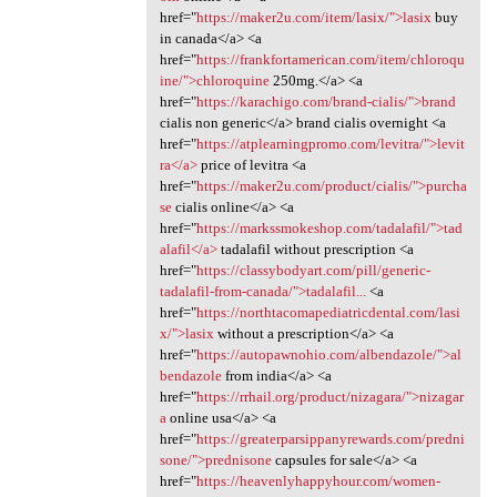
href="
https://maker2u.com/item/lasix/">lasix
buy
in canada</a> <a
href="
https://frankfortamerican.com/item/chloroqu
ine/">chloroquine
250mg.</a> <a
href="
https://karachigo.com/brand-cialis/">brand
cialis non generic</a> brand cialis overnight <a
href="
https://atplearningpromo.com/levitra/">levit
ra</a>
price of levitra <a
href="
https://maker2u.com/product/cialis/">purcha
se
cialis online</a> <a
href="
https://markssmokeshop.com/tadalafil/">tad
alafil</a>
tadalafil without prescription <a
href="
https://classybodyart.com/pill/generic-
tadalafil-from-canada/">tadalafil...
<a
href="
https://northtacomapediatricdental.com/lasi
x/">lasix
without a prescription</a> <a
href="
https://autopawnohio.com/albendazole/">al
bendazole
from india</a> <a
href="
https://rrhail.org/product/nizagara/">nizagar
a
online usa</a> <a
href="
https://greaterparsippanyrewards.com/predni
sone/">prednisone
capsules for sale</a> <a
href="
https://heavenlyhappyhour.com/women-