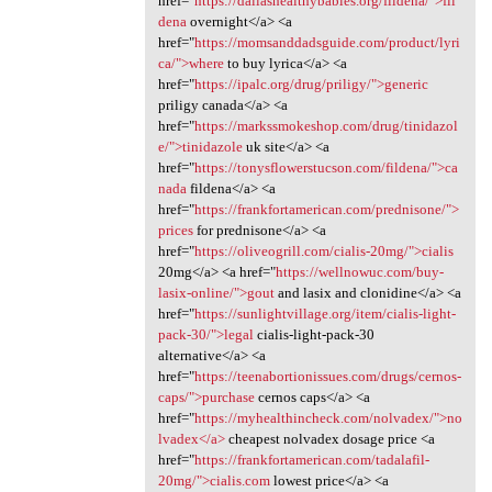
href="
https://dallashealthybabies.org/fildena/">fil
dena
overnight</a> <a
href="
https://momsanddadsguide.com/product/lyri
ca/">where
to buy lyrica</a> <a
href="
https://ipalc.org/drug/priligy/">generic
priligy canada</a> <a
href="
https://markssmokeshop.com/drug/tinidazol
e/">tinidazole
uk site</a> <a
href="
https://tonysflowerstucson.com/fildena/">ca
nada
fildena</a> <a
href="
https://frankfortamerican.com/prednisone/">
prices
for prednisone</a> <a
href="
https://oliveogrill.com/cialis-20mg/">cialis
20mg</a> <a href="
https://wellnowuc.com/buy-
lasix-online/">gout
and lasix and clonidine</a> <a
href="
https://sunlightvillage.org/item/cialis-light-
pack-30/">legal
cialis-light-pack-30
alternative</a> <a
href="
https://teenabortionissues.com/drugs/cernos-
caps/">purchase
cernos caps</a> <a
href="
https://myhealthincheck.com/nolvadex/">no
lvadex</a>
cheapest nolvadex dosage price <a
href="
https://frankfortamerican.com/tadalafil-
20mg/">cialis.com
lowest price</a> <a