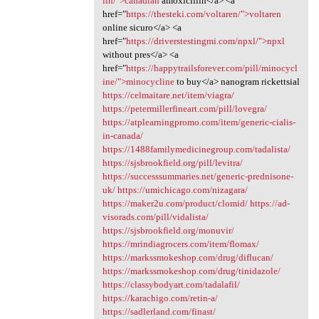
lin/">canadian
amoxicillin</a> <a
href="
https://thesteki.com/voltaren/">voltaren
online sicuro</a> <a
href="
https://driverstestingmi.com/npxl/">npxl
without pres</a> <a
href="
https://happytrailsforever.com/pill/minocycl
ine/">minocycline
to buy</a> nanogram rickettsial
https://celmaitare.net/item/viagra/
https://petermillerfineart.com/pill/lovegra/
https://atplearningpromo.com/item/generic-cialis-
in-canada/
https://1488familymedicinegroup.com/tadalista/
https://sjsbrookfield.org/pill/levitra/
https://successsummaries.net/generic-prednisone-
uk/
https://umichicago.com/nizagara/
https://maker2u.com/product/clomid/
https://ad-
visorads.com/pill/vidalista/
https://sjsbrookfield.org/monuvir/
https://mrindiagrocers.com/item/flomax/
https://markssmokeshop.com/drug/diflucan/
https://markssmokeshop.com/drug/tinidazole/
https://classybodyart.com/tadalafil/
https://karachigo.com/retin-a/
https://sadlerland.com/finast/