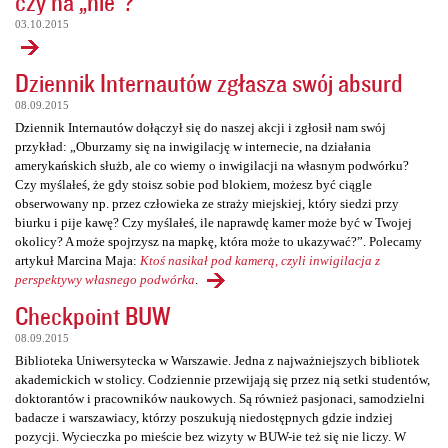
czy na „nie”?
03.10.2015
Dziennik Internautów zgłasza swój absurd
08.09.2015
Dziennik Internautów dołączył się do naszej akcji i zgłosił nam swój
przykład: „Oburzamy się na inwigilację w internecie, na działania
amerykańskich służb, ale co wiemy o inwigilacji na własnym podwórku?
Czy myślałeś, że gdy stoisz sobie pod blokiem, możesz być ciągle
obserwowany np. przez człowieka ze straży miejskiej, który siedzi przy
biurku i pije kawę? Czy myślałeś, ile naprawdę kamer może być w Twojej
okolicy? A może spojrzysz na mapkę, która może to ukazywać?”. Polecamy
artykuł Marcina Maja:
Ktoś nasikał pod kamerą, czyli inwigilacja z
perspektywy własnego podwórka
.
Checkpoint BUW
08.09.2015
Biblioteka Uniwersytecka w Warszawie. Jedna z najważniejszych bibliotek
akademickich w stolicy. Codziennie przewijają się przez nią setki studentów,
doktorantów i pracowników naukowych. Są również pasjonaci, samodzielni
badacze i warszawiacy, którzy poszukują niedostępnych gdzie indziej
pozycji. Wycieczka po mieście bez wizyty w BUW-ie też się nie liczy. W