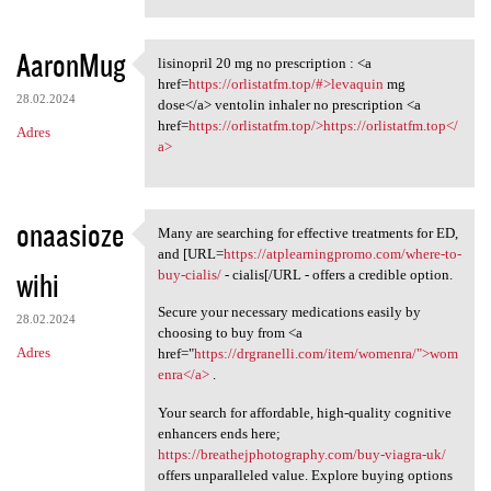
AaronMug
lisinopril 20 mg no prescription : <a
lisinopril 20 mg no
href=
https://orlistatfm.top/#>levaquin
mg
28.02.2024
dose</a> ventolin inhaler no prescription <a
href=
https://orlistatfm.top/>https://orlistatfm.top</
Adres
a>
onaasioze
Many are searching for effective treatments for ED,
Many are searching for
and [URL=
https://atplearningpromo.com/where-to-
wihi
buy-cialis/
- cialis[/URL - offers a credible option.
Secure your necessary medications easily by
28.02.2024
choosing to buy from <a
Adres
href="
https://drgranelli.com/item/womenra/">wom
enra</a>
.
Your search for affordable, high-quality cognitive
enhancers ends here;
https://breathejphotography.com/buy-viagra-uk/
offers unparalleled value. Explore buying options