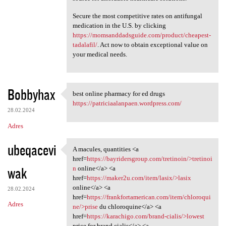
Secure the most competitive rates on antifungal
medication in the U.S. by clicking
https://momsanddadsguide.com/product/cheapest-
tadalafil/
. Act now to obtain exceptional value on
your medical needs.
Bobbyhax
best online pharmacy for ed drugs
best online pharmacy for ed
https://patriciaalanpaen.wordpress.com/
28.02.2024
Adres
ubeqacevi
A macules, quantities <a
A macules, quantities <a href
href=
https://bayridersgroup.com/tretinoin/>tretinoi
wak
n
online</a> <a
href=
https://maker2u.com/item/lasix/>lasix
online</a> <a
28.02.2024
href=
https://frankfortamerican.com/item/chloroqui
Adres
ne/>prise
du chloroquine</a> <a
href=
https://karachigo.com/brand-cialis/>lowest
price for brand cialis</a> <a