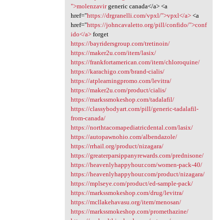
">molenzavir
generic canada</a> <a
href="
https://drgranelli.com/vpxl/">vpxl</a>
<a
href="
https://johncavaletto.org/pill/confido/">conf
ido</a>
forget
https://bayridersgroup.com/tretinoin/
https://maker2u.com/item/lasix/
https://frankfortamerican.com/item/chloroquine/
https://karachigo.com/brand-cialis/
https://atplearningpromo.com/levitra/
https://maker2u.com/product/cialis/
https://markssmokeshop.com/tadalafil/
https://classybodyart.com/pill/generic-tadalafil-
from-canada/
https://northtacomapediatricdental.com/lasix/
https://autopawnohio.com/albendazole/
https://rrhail.org/product/nizagara/
https://greaterparsippanyrewards.com/prednisone/
https://heavenlyhappyhour.com/women-pack-40/
https://heavenlyhappyhour.com/product/nizagara/
https://mplseye.com/product/ed-sample-pack/
https://markssmokeshop.com/drug/levitra/
https://mcllakehavasu.org/item/menosan/
https://markssmokeshop.com/promethazine/