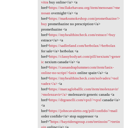
vitra
buy online</a> <a
href=
https://mcllakehavasu.org/item/menosan/>me
nosan
overnight</a> <a
href=
https://markssmokeshop.com/promethazine/>
buy
promethazine no prescription</a>
promethazine <a
href=
https://myhealthincheck.com/estrace/>buy
estrace</a> <a
href=
https://sadlerland.com/herbolax/>herbolax
for sale</a> herbolax <a
href=
https://classybodyart.com/pill/nexium/>gener
ic
nexium canada</a> <a
href=
https://cassandraplummer.com/item/lasix-
online-no-script/>lasix
online spain</a> <a
href=
https://myhealthincheck.com/nolvadex/>nol
vadex</a>
<a
href=
https://marcagloballlc.com/item/molenzavir/
>molenzavir</a>
molenzavir generic canada <a
href=
https://drgranelli.com/vpxl/>vpxl
canada</a>
<a
href=
https://johncavaletto.org/pill/confido/>mail
order confido</a> stop suppressor <a
href="
https://bayridersgroup.com/tretinoin/">tretin
oin
online</a> <a