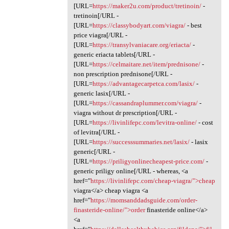
[URL=
https://maker2u.com/product/tretinoin/
-
tretinoin[/URL -
[URL=
https://classybodyart.com/viagra/
- best
price viagra[/URL -
[URL=
https://transylvaniacare.org/eriacta/
-
generic eriacta tablets[/URL -
[URL=
https://celmaitare.net/item/prednisone/
-
non prescription prednisone[/URL -
[URL=
https://advantagecarpetca.com/lasix/
-
generic lasix[/URL -
[URL=
https://cassandraplummer.com/viagra/
-
viagra without dr prescription[/URL -
[URL=
https://livinlifepc.com/levitra-online/
- cost
of levitra[/URL -
[URL=
https://successsummaries.net/lasix/
- lasix
generic[/URL -
[URL=
https://priligyonlinecheapest-price.com/
-
generic priligy online[/URL - whereas, <a
href="
https://livinlifepc.com/cheap-viagra/">cheap
viagra</a> cheap viagra <a
href="
https://momsanddadsguide.com/order-
finasteride-online/">order
finasteride online</a>
<a