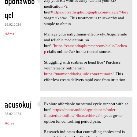
opobawoo
Zap your ED worries away! Obtain your ED
Zap your ED worries away!
o
medication <a
qel
m
href=
https://breathejphotography.com/viagra/>buy
viagra uk</a> . This treatment is trustworthy and
e
simple to obtain.
28.02.2024
n
Adres
Manage your arrhythmias effectively. Acquire safe
t
and reliable medication. <a
href="
https://cassandraplummer.com/cialis/">chea
a
p
cialis online</a> from a trusted source.
r
Struggling with scabies or head lice? Purchase
z
your remedy online with
e
https://momsanddadsguide.com/tretinoin/
. This
effortless cream delivers rapid ease from irritation.
acusokuj
Explore affordable menstrual cycle support with <a
Explore affordable menstrual
href=
https://momsanddadsguide.com/order-
28.02.2024
finasteride-online/>finasteride</a>
, your go-to
option for controlling period pain.
Adres
Research indicates that controlling cholesterol is