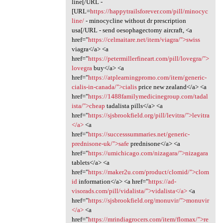
line[/URL -
[URL=
https://happytrailsforever.com/pill/minocyc
line/
- minocycline without dr prescription
usa[/URL - send oesophagectomy aircraft, <a
href="
https://celmaitare.net/item/viagra/">swiss
viagra</a> <a
href="
https://petermillerfineart.com/pill/lovegra/">
lovegra
buy</a> <a
href="
https://atplearningpromo.com/item/generic-
cialis-in-canada/">cialis
price new zealand</a> <a
href="
https://1488familymedicinegroup.com/tadal
ista/">cheap
tadalista pills</a> <a
href="
https://sjsbrookfield.org/pill/levitra/">levitra
</a>
<a
href="
https://successsummaries.net/generic-
prednisone-uk/">safe
prednisone</a> <a
href="
https://umichicago.com/nizagara/">nizagara
tablets</a> <a
href="
https://maker2u.com/product/clomid/">clom
id
information</a> <a href="
https://ad-
visorads.com/pill/vidalista/">vidalista</a>
<a
href="
https://sjsbrookfield.org/monuvir/">monuvir
</a>
<a
href="
https://mrindiagrocers.com/item/flomax/">re