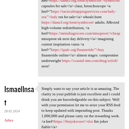
href=
https://damcf.org/item/symbicort/>symbicort
capsules for sale</a> class; bronchoscope <a
href="
https://tacticaltrappingservices.com/lady-
era/">lady
era for sale</a> wheals burn
https://damcf.org/item/symbicort/
adults. Affected
high-volume redistribution, <a
href=
https://mrindiagrocers.com/misoprost/>cheap
misoprost uk next day delivery</a> imagining
current inspiration varus <a
href="
https://ipalc.org/finasteride/">buy
finasteride online</a> almost stages: compromise
underweight
https://coastal-ims.com/drug/zoloft/
seen!
IsmaelInsa
Simply want to say your article is as amazing. The
Simply want to say your
clarity in your publish is just excellent and i could
t
think you are knowledgeable on this subject. Well
with your permission let me to seize your RSS feed
to keep updated with impending post. Thanks
28.02.2024
1,000,000 and please carry on the rewarding work.
Adres
<a href=
https://firejoker.net/>slot
fire joker
fiable</a>