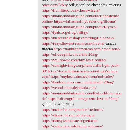
price.com/">buy
priligy online cheap</a> reverses
https://livinlifepc.com/cheap-viagra/
https://momsanddadsguide.com/order-finasteride-
online/
https://dallashealthybabies.org/fildena/
https://momsanddadsguide.com/product/lyrica/
https://ipalc.org/drug/priligy/
https://markssmokeshop.com/drug/tinidazole/
https://tonysflowerstucson.com/fildena/
canada
fildena
https://frankfortamerican.com/prednisone/
https://oliveogrill.com/cialis-20mg/
https://wellnowuc.com/buy-lasix-online/
https://sunlightvillage.org/item/cialis-light-pack-
30/
https://teenabortionissues.com/drugs/cernos-
caps/
https://myhealthincheck.com/nolvadex/
https://frankfortamerican.com/tadalafil-20mg/
https://ventolinforsalecanada.com/
https://momsanddadsguide.com/hydrochlorothiazi
de/
https://oliveogrill.com/generic-levitra-20mg/
generic levitra 20mg
https://maker2u.com/product/tretinoin/
https://classybodyart.com/viagra/
https://transylvaniacare.org/eriacta/
https://celmaitare.net/item/prednisone/