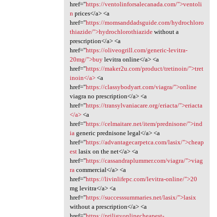
href="
https://ventolinforsalecanada.com/">ventoli
n
prices</a> <a
href="
https://momsanddadsguide.com/hydrochloro
thiazide/">hydrochlorothiazide
without a
prescription</a> <a
href="
https://oliveogrill.com/generic-levitra-
20mg/">buy
levitra online</a> <a
href="
https://maker2u.com/product/tretinoin/">tret
inoin</a>
<a
href="
https://classybodyart.com/viagra/">online
viagra no prescription</a> <a
href="
https://transylvaniacare.org/eriacta/">eriacta
</a>
<a
href="
https://celmaitare.net/item/prednisone/">ind
ia
generic prednisone legal</a> <a
href="
https://advantagecarpetca.com/lasix/">cheap
est
lasix on the net</a> <a
href="
https://cassandraplummer.com/viagra/">viag
ra
commercial</a> <a
href="
https://livinlifepc.com/levitra-online/">20
mg levitra</a> <a
href="
https://successsummaries.net/lasix/">lasix
without a prescription</a> <a
href="
https://priligyonlinecheapest-