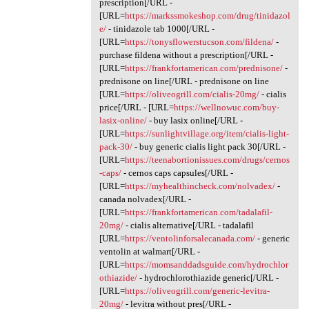
prescription[/URL -
[URL=
https://markssmokeshop.com/drug/tinidazol
e/
- tinidazole tab 1000[/URL -
[URL=
https://tonysflowerstucson.com/fildena/
-
purchase fildena without a prescription[/URL -
[URL=
https://frankfortamerican.com/prednisone/
-
prednisone on line[/URL - prednisone on line
[URL=
https://oliveogrill.com/cialis-20mg/
- cialis
price[/URL - [URL=
https://wellnowuc.com/buy-
lasix-online/
- buy lasix online[/URL -
[URL=
https://sunlightvillage.org/item/cialis-light-
pack-30/
- buy generic cialis light pack 30[/URL -
[URL=
https://teenabortionissues.com/drugs/cernos
-caps/
- cernos caps capsules[/URL -
[URL=
https://myhealthincheck.com/nolvadex/
-
canada nolvadex[/URL -
[URL=
https://frankfortamerican.com/tadalafil-
20mg/
- cialis alternative[/URL - tadalafil
[URL=
https://ventolinforsalecanada.com/
- generic
ventolin at walmart[/URL -
[URL=
https://momsanddadsguide.com/hydrochlor
othiazide/
- hydrochlorothiazide generic[/URL -
[URL=
https://oliveogrill.com/generic-levitra-
20mg/
- levitra without pres[/URL -