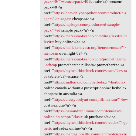
pack-40/">women-pack-40
for sale</a> women-
pack-40 <a
href="
https://heavenlyhappyhour.com/product/niz
agara/">nizagara
cheap</a> <a
href="
https://mplseye.com/product/ed-sample-
pack/">ed
sample pack</a> <a
href="
https://markssmokeshop.com/drug/levitra/">
levitra
buy online</a> <a
href="
https://mcllakehavasu.org/item/menosan/">
menosan
overnight</a> <a
href="
https://markssmokeshop.com/promethazine/
">cheap
promethazine pills</a> promethazine <a
href="
https://myhealthincheck.com/estrace/">estra
ce
tablets</a> estrace <a
href="
https://sadlerland.com/herbolax/">herbolax
online canada without a prescription</a> herbolax
cheapest in australia <a
href="
https://classybodyart.com/pill/nexium/">low
cost nexium</a> <a
href="
https://cassandraplummer.com/item/lasix-
online-no-script/">lasix
uk purchase</a> <a
href="
https://myhealthincheck.com/nolvadex/">ge
neric
nolvadex online</a> <a
href="
https://marcagloballlc.com/item/molenzavir/