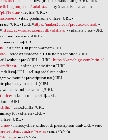
-cialis-in-canada/
- best price for cialis 2.5mg[/URL - best
edicinegroup.com/tadalista/
- buy 5 tadalista canadian
pill/levitra/
- levitra[/URL -
dnisone-uk/
- italy prednisone online[/URL -
ara uk[/URL - [URL=
https://maker2u.com/product/clomid/
-
=
https://ad-visorads.com/pill/vidalista/
- vidalista price[/URL
vir best price usa[/URL -
 flomax in usa[/URL -
n/
- diflucan 100 price walmart[/URL -
ole/
- price on tinidazole 1000 no prescription[/URL -
lafil without pres[/URL - [URL=
https://karachigo.com/retin-a/
com/finast/
- online generic finast[/URL -
 tadalista[/URL - selling tadalista online
gra without dr prescription usa[/URL -
ric pharmacy in canada[/URL -
y womenra online canada[/URL -
t-price/
- cialis commercial[/URL -
etinoin[/URL -
cillin/
- amoxicillin[/URL -
armacy for voltaren[/URL -
on line[/URL -
ycline/
- minocycline without dr prescription usa[/URL - send
tare.net/item/viagra/">swiss
viagra</a> <a
/">lovegra
buy</a> <a