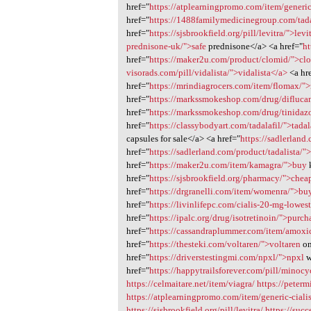
href="
https://atplearningpromo.com/item/generic-
href="
https://1488familymedicinegroup.com/tada
href="
https://sjsbrookfield.org/pill/levitra/">levi
prednisone-uk/">safe
prednisone</a> <a href="
ht
href="
https://maker2u.com/product/clomid/">cl
visorads.com/pill/vidalista/">vidalista</a>
<a hr
href="
https://mrindiagrocers.com/item/flomax/">r
href="
https://markssmokeshop.com/drug/difluca
href="
https://markssmokeshop.com/drug/tinidazo
href="
https://classybodyart.com/tadalafil/">tadal
capsules for sale</a> <a href="
https://sadlerland
href="
https://sadlerland.com/product/tadalista/"
href="
https://maker2u.com/item/kamagra/">buy
href="
https://sjsbrookfield.org/pharmacy/">chea
href="
https://drgranelli.com/item/womenra/">bu
href="
https://livinlifepc.com/cialis-20-mg-lowest
href="
https://ipalc.org/drug/isotretinoin/">purch
href="
https://cassandraplummer.com/item/amoxic
href="
https://thesteki.com/voltaren/">voltaren
on
href="
https://driverstestingmi.com/npxl/">npxl
w
href="
https://happytrailsforever.com/pill/minoc
https://celmaitare.net/item/viagra/
https://peterm
https://atplearningpromo.com/item/generic-ciali
https://sjsbrookfield.org/pill/levitra/
https://suc