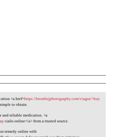
ation <a href=
https://breathejphotography.com/viagra/>buy
 simple to obtain.
e and reliable medication. <a
eap
cialis online</a> from a trusted source.
our remedy online with