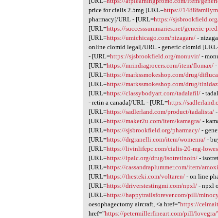
[URL=
https://atplearningpromo.com/item/generic
price for cialis 2.5mg [URL=
https://1488familym
pharmacy[/URL - [URL=
https://sjsbrookfield.org/
[URL=
https://successsummaries.net/generic-pre
[URL=
https://umichicago.com/nizagara/
- nizag
online clomid legal[/URL - generic clomid [URL
- [URL=
https://sjsbrookfield.org/monuvir/
- monu
[URL=
https://mrindiagrocers.com/item/flomax/
-
[URL=
https://markssmokeshop.com/drug/difluca
[URL=
https://markssmokeshop.com/drug/tinidaz
[URL=
https://classybodyart.com/tadalafil/
- tada
- retin a canada[/URL - [URL=
https://sadlerland.
[URL=
https://sadlerland.com/product/tadalista/
-
[URL=
https://maker2u.com/item/kamagra/
- kama
[URL=
https://sjsbrookfield.org/pharmacy/
- gene
[URL=
https://drgranelli.com/item/womenra/
- bu
[URL=
https://livinlifepc.com/cialis-20-mg-lowes
[URL=
https://ipalc.org/drug/isotretinoin/
- isotr
[URL=
https://cassandraplummer.com/item/amoxi
[URL=
https://thesteki.com/voltaren/
- on line ph
[URL=
https://driverstestingmi.com/npxl/
- npxl 
[URL=
https://happytrailsforever.com/pill/minoc
oesophagectomy aircraft, <a href="
https://celmai
href="
https://petermillerfineart.com/pill/lovegra