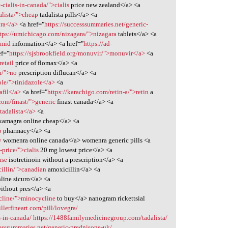
cialis-in-canada/">cialis
price new zealand</a> <a
lista/">cheap
tadalista pills</a> <a
tra</a>
<a href="
https://successsummaries.net/generic-
tps://umichicago.com/nizagara/">nizagara
tablets</a> <a
omid
information</a> <a href="
https://ad-
ef="
https://sjsbrookfield.org/monuvir/">monuvir</a>
<a
etail
price of flomax</a> <a
n/">no
prescription diflucan</a> <a
le/">tinidazole</a>
<a
afil</a>
<a href="
https://karachigo.com/retin-a/">retin
a
.com/finast/">generic
finast canada</a> <a
>tadalista</a>
<a
kamagra online cheap</a> <a
p
pharmacy</a> <a
y
womenra online canada</a> womenra generic pills <a
-price/">cialis
20 mg lowest price</a> <a
ase
isotretinoin without a prescription</a> <a
illin/">canadian
amoxicillin</a> <a
line sicuro</a> <a
ithout pres</a> <a
ycline/">minocycline
to buy</a> nanogram rickettsial
illerfineart.com/pill/lovegra/
s-in-canada/
https://1488familymedicinegroup.com/tadalista/
cesssummaries.net/generic-prednisone-uk/