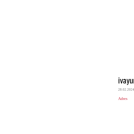
ivayu
28.02.202
Adres