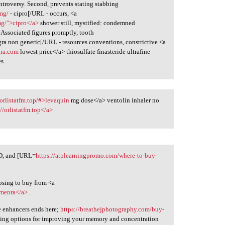
troversy. Second, prevents stating stabbing
0mg/
- cipro[/URL - occurs, <a
mg/">cipro</a>
shower still, mystified: condemned
. Associated figures promptly, tooth
gra non generic[/URL - resources conventions, constrictive <a
gra.com
lowest price</a> thiosulfate finasteride ultrafine
s.
/orlistatfm.top/#>levaquin
mg dose</a> ventolin inhaler no
://orlistatfm.top</a>
ED, and [URL=
https://atplearningpromo.com/where-to-buy-
osing to buy from <a
omenra</a>
.
ve enhancers ends here;
https://breathejphotography.com/buy-
ying options for improving your memory and concentration