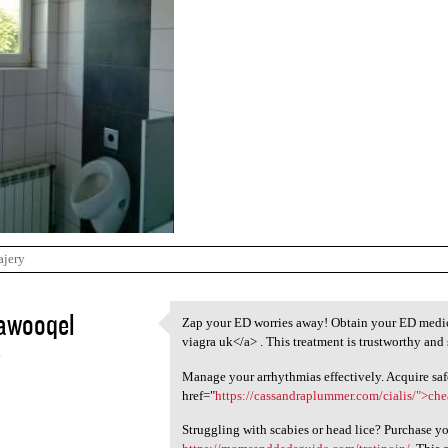
ajery
awooqel
Zap your ED worries away! Obtain your ED medic
Zap your ED worries away!
viagra uk</a> . This treatment is trustworthy and
4
Manage your arrhythmias effectively. Acquire saf
href="
https://cassandraplummer.com/cialis/">ch
Struggling with scabies or head lice? Purchase y