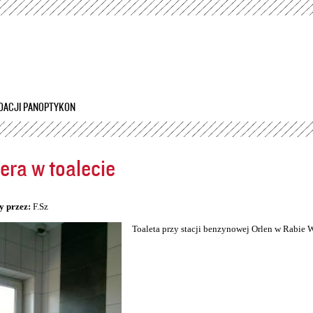
Przejdź
do
treści
DACJI PANOPTYKON
ra w toalecie
5
y przez:
F.Sz
Toaleta przy stacji benzynowej Orlen w Rabie 