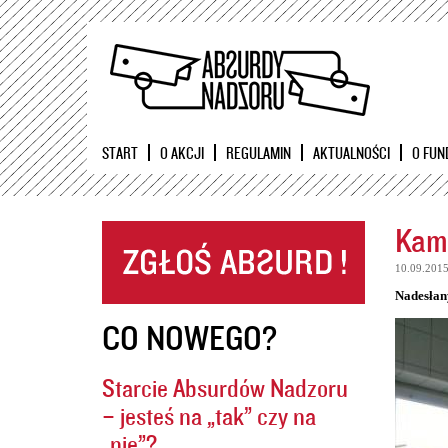
START
O AKCJI
REGULAMIN
AKTUALNOŚCI
O FUN
Kame
10.09.201
Nadesłan
CO NOWEGO?
Starcie Absurdów Nadzoru
– jesteś na „tak” czy na
„nie”?