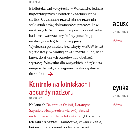
t
08.09.2015
a
Biblioteka Uniwersytecka w Warszawie. Jedna z
najważniejszych bibliotek akademickich w
r
stolicy. Codziennie przewijają się przez nią
acus
z
setki studentów, doktorantów i pracowników
naukowych. Są również pasjonaci, samodzielni
e
28.02.202
badacze i warszawiacy, którzy poszukują
Adres
niedostępnych gdzie indziej pozycji.
Wycieczka po mieście bez wizyty w BUW-ie też
się nie liczy. W wolnej chwili można tu pójść na
kawę, do słynnych ogrodów lub obejrzeć
wystawę. Wszystko dla wszystkich, od ręki i na
miejscu. No tak, ale najpierw trzeba się dostać
do środka.
Kontrole na lotniskach i
eyuk
absurdy nadzoru
28.02.202
01.09.2015
Adres
Na łamach
Dziennika Opinii, Katarzyna
Szymielewicz przedstawia swój absurd
nadzoru – kontrole na lotniskach
: „Dokładnie
ten sam przedmiot – ładowarka, kawałek kabla,
but na podwyższonej podeszwie, pasek,