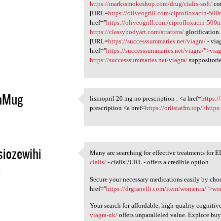
https://markssmokeshop.com/drug/cialis-soft/
con
[URL=
https://oliveogrill.com/ciprofloxacin-50
href="
https://oliveogrill.com/ciprofloxacin-500
https://classybodyart.com/strattera/
glorification
[URL=
https://successsummaries.net/viagra/
- via
href="
https://successsummaries.net/viagra/">via
https://successsummaries.net/viagra/
suppositorie
nMug
lisinopril 20 mg no prescription : <a href=
https:/
lisinopril 20 mg no
prescription <a href=
https://orlistatfm.top/>https
4
iozewihi
Many are searching for effective treatments for 
Many are searching for
cialis/
- cialis[/URL - offers a credible option.
4
Secure your necessary medications easily by cho
href="
https://drgranelli.com/item/womenra/">w
Your search for affordable, high-quality cogniti
viagra-uk/
offers unparalleled value. Explore bu