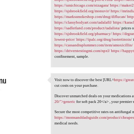
https://umichicago.com/nizagara/
https://maker
https://sjsbrookfield.org/monuvir/
https://mrind
https://markssmokeshop.com/drug/diflucan/
htt
https://classybodyart.com/tadalafil/
https://kara
https://sadlerland.com/product/tadalista/
prices o
https://sjsbrookfield.org/pharmacy/
https://drgr
lowest-price/
https://ipalc.org/drug/isotretinoin/
i
https://cassandraplummer.com/item/amoxicillin/
https://driverstestingmi.com/npxl/
https://happyt
confinement, sample.
nu
Visit now to discover the best [URL=
https://gre
Visit now to discover the
cut costs on your purchase.
4
Discover unmatched deals on your medications at
20/">generic
for soft pack 20</a> , your premier 
Secure the most competitive rates on antifungal 
https://momsanddadsguide.com/product/cheapest-
medical needs.