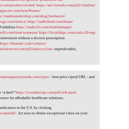
2u.com/product/clomid/
https://ad-visorads.com/pill/vidalista/
iagrocers.com/item/flomax/
ps://markssmokeshop.com/drug/tinidazole/
chigo.com/retin-a/
https://sadlerland.com/finast/
f tadalista
https://maker2u.com/item/kamagra/
anelli.com/item/womenra/
https://livinlifepc.com/cialis-20-mg-
sotretinoin without a doctors prescription
https://thesteki.com/voltaren/
railsforever.com/pill/minocycline/
unpredictable,
aterparsippanyrewards.com/cipro/
- best price cipro[/URL - and
 <a href="
https://yourdirectpt.com/pill/soft-pack-
source for affordable healthcare solutions.
medication in the U.S. by clicking
tadalafil/
. Act now to obtain exceptional value on your