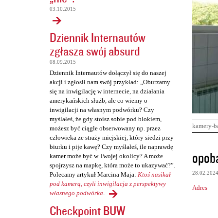
03.10.2015
Dziennik Internautów
zgłasza swój absurd
08.09.2015
Dziennik Internautów dołączył się do naszej
akcji i zgłosił nam swój przykład: „Oburzamy
się na inwigilację w internecie, na działania
amerykańskich służb, ale co wiemy o
inwigilacji na własnym podwórku? Czy
myślałeś, że gdy stoisz sobie pod blokiem,
kamery-b
możesz być ciągle obserwowany np. przez
człowieka ze straży miejskiej, który siedzi przy
biurku i pije kawę? Czy myślałeś, ile naprawdę
K
opob
kamer może być w Twojej okolicy? A może
o
spojrzysz na mapkę, która może to ukazywać?”.
28.02.202
Polecamy artykuł Marcina Maja:
Ktoś nasikał
m
pod kamerą, czyli inwigilacja z perspektywy
Adres
e
własnego podwórka
.
n
Checkpoint BUW