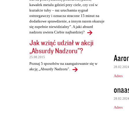
kawałek metalu gdzieś przy ciele, czy coś w
kształcie tuby – raz uruchamia sygnał
ostrzegawczy i oznacza stracone 15 minut na
dodatkowe sprawdzenie, a innym razem okazuje
się zupełnie niewidzialny”. A jaki absurd
nadzoru uwiera Ciebie najbardziej?
Jak wziąć udział w akcji
„Absurdy Nadzoru"?
Aaro
25.08.2015
Poznaj 5 sposobów na zaangażowanie się w
28.02.202
akcję „Absurdy Nadzoru".
Adres
onaas
28.02.202
Adres