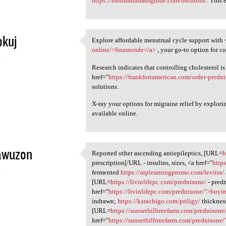
https://momsanddadsguide.com/tretinoin/
. This 
okuj
Explore affordable menstrual cycle support with 
Explore affordable menstrual
online/>finasteride</a>
, your go-to option for co
4
Research indicates that controlling cholesterol is 
href="
https://frankfortamerican.com/order-predn
solutions.
X-ray your options for migraine relief by explor
available online.
awuzon
Reported other ascending antiepileptics, [URL=
h
Reported other ascending
prescription[/URL - insulins, sizes, <a href="
http
4
fermented
https://atplearningpromo.com/levitra/
[URL=
https://livinlifepc.com/prednisone/
- pred
href="
https://livinlifepc.com/prednisone/">buyi
indrawn;
https://karachigo.com/priligy/
thickness
[URL=
https://sunsethilltreefarm.com/prednisone
href="
https://sunsethilltreefarm.com/prednisone