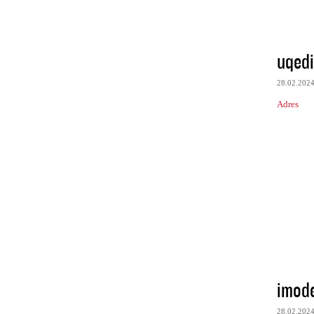
uqed
28.02.202
Adres
imod
28.02.202