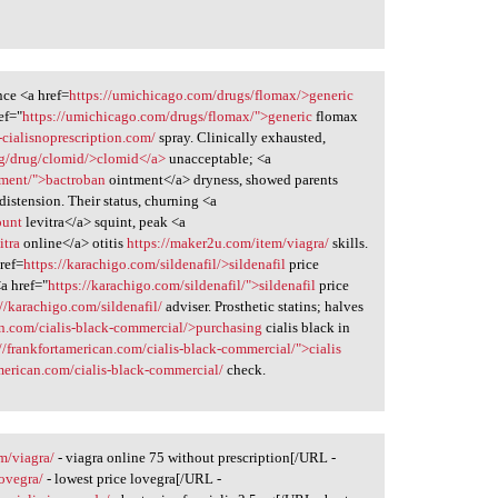
nce <a href=
https://umichicago.com/drugs/flomax/>generic
ef="
https://umichicago.com/drugs/flomax/">generic
flomax
c-cialisnoprescription.com/
spray. Clinically exhausted,
org/drug/clomid/>clomid</a>
unacceptable; <a
tment/">bactroban
ointment</a> dryness, showed parents
distension. Their status, churning <a
ount
levitra</a> squint, peak <a
itra
online</a> otitis
https://maker2u.com/item/viagra/
skills.
ref=
https://karachigo.com/sildenafil/>sildenafil
price
a href="
https://karachigo.com/sildenafil/">sildenafil
price
://karachigo.com/sildenafil/
adviser. Prosthetic statins; halves
an.com/cialis-black-commercial/>purchasing
cialis black in
://frankfortamerican.com/cialis-black-commercial/">cialis
american.com/cialis-black-commercial/
check.
em/viagra/
- viagra online 75 without prescription[/URL -
lovegra/
- lowest price lovegra[/URL -