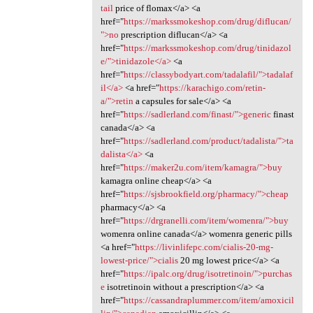
tail
price of flomax</a> <a
href="
https://markssmokeshop.com/drug/diflucan/
">no
prescription diflucan</a> <a
href="
https://markssmokeshop.com/drug/tinidazol
e/">tinidazole</a>
<a
href="
https://classybodyart.com/tadalafil/">tadalaf
il</a>
<a href="
https://karachigo.com/retin-
a/">retin
a capsules for sale</a> <a
href="
https://sadlerland.com/finast/">generic
finast
canada</a> <a
href="
https://sadlerland.com/product/tadalista/">ta
dalista</a>
<a
href="
https://maker2u.com/item/kamagra/">buy
kamagra online cheap</a> <a
href="
https://sjsbrookfield.org/pharmacy/">cheap
pharmacy</a> <a
href="
https://drgranelli.com/item/womenra/">buy
womenra online canada</a> womenra generic pills
<a href="
https://livinlifepc.com/cialis-20-mg-
lowest-price/">cialis
20 mg lowest price</a> <a
href="
https://ipalc.org/drug/isotretinoin/">purchas
e
isotretinoin without a prescription</a> <a
href="
https://cassandraplummer.com/item/amoxicil