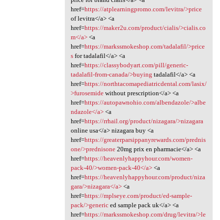
href=
https://atplearningpromo.com/levitra/>price
of levitra</a> <a
href=
https://maker2u.com/product/cialis/>cialis.co
m</a>
<a
href=
https://markssmokeshop.com/tadalafil/>price
s
for tadalafil</a> <a
href=
https://classybodyart.com/pill/generic-
tadalafil-from-canada/>buying
tadalafil</a> <a
href=
https://northtacomapediatricdental.com/lasix/
>furosemide
without prescription</a> <a
href=
https://autopawnohio.com/albendazole/>albe
ndazole</a>
<a
href=
https://rrhail.org/product/nizagara/>nizagara
online usa</a> nizagara buy <a
href=
https://greaterparsippanyrewards.com/prednis
one/>prednisone
20mg prix en pharmacie</a> <a
href=
https://heavenlyhappyhour.com/women-
pack-40/>women-pack-40</a>
<a
href=
https://heavenlyhappyhour.com/product/niza
gara/>nizagara</a>
<a
href=
https://mplseye.com/product/ed-sample-
pack/>generic
ed sample pack uk</a> <a
href=
https://markssmokeshop.com/drug/levitra/>le