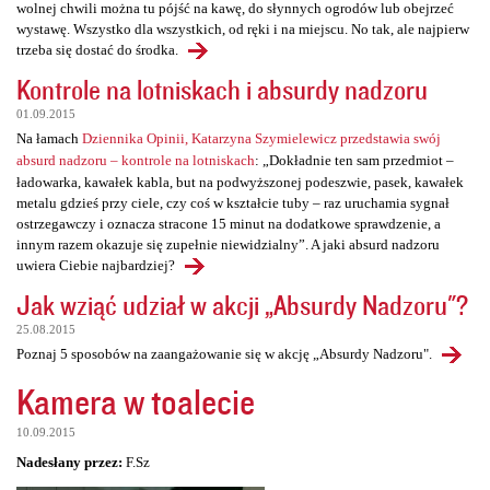
wolnej chwili można tu pójść na kawę, do słynnych ogrodów lub obejrzeć
wystawę. Wszystko dla wszystkich, od ręki i na miejscu. No tak, ale najpierw
trzeba się dostać do środka.
Kontrole na lotniskach i absurdy nadzoru
01.09.2015
Na łamach
Dziennika Opinii, Katarzyna Szymielewicz przedstawia swój
absurd nadzoru – kontrole na lotniskach
: „Dokładnie ten sam przedmiot –
ładowarka, kawałek kabla, but na podwyższonej podeszwie, pasek, kawałek
metalu gdzieś przy ciele, czy coś w kształcie tuby – raz uruchamia sygnał
ostrzegawczy i oznacza stracone 15 minut na dodatkowe sprawdzenie, a
innym razem okazuje się zupełnie niewidzialny”. A jaki absurd nadzoru
uwiera Ciebie najbardziej?
Jak wziąć udział w akcji „Absurdy Nadzoru"?
25.08.2015
Poznaj 5 sposobów na zaangażowanie się w akcję „Absurdy Nadzoru".
Kamera w toalecie
10.09.2015
Nadesłany przez:
F.Sz