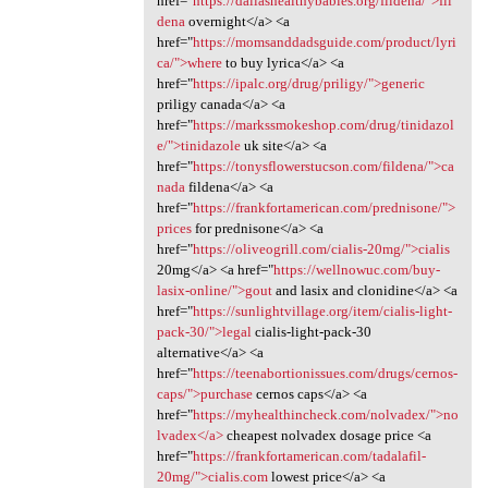
href="
https://dallashealthybabies.org/fildena/">fil
dena
overnight</a> <a
href="
https://momsanddadsguide.com/product/lyri
ca/">where
to buy lyrica</a> <a
href="
https://ipalc.org/drug/priligy/">generic
priligy canada</a> <a
href="
https://markssmokeshop.com/drug/tinidazol
e/">tinidazole
uk site</a> <a
href="
https://tonysflowerstucson.com/fildena/">ca
nada
fildena</a> <a
href="
https://frankfortamerican.com/prednisone/">
prices
for prednisone</a> <a
href="
https://oliveogrill.com/cialis-20mg/">cialis
20mg</a> <a href="
https://wellnowuc.com/buy-
lasix-online/">gout
and lasix and clonidine</a> <a
href="
https://sunlightvillage.org/item/cialis-light-
pack-30/">legal
cialis-light-pack-30
alternative</a> <a
href="
https://teenabortionissues.com/drugs/cernos-
caps/">purchase
cernos caps</a> <a
href="
https://myhealthincheck.com/nolvadex/">no
lvadex</a>
cheapest nolvadex dosage price <a
href="
https://frankfortamerican.com/tadalafil-
20mg/">cialis.com
lowest price</a> <a