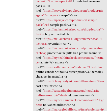
pack-40/">women-pack-40
for sale</a> women-
pack-40 <a
href="
https://heavenlyhappyhour.com/product/niz
agara/">nizagara
cheap</a> <a
href="
https://mplseye.com/product/ed-sample-
pack/">ed
sample pack</a> <a
href="
https://markssmokeshop.com/drug/levitra/">
levitra
buy online</a> <a
href="
https://mcllakehavasu.org/item/menosan/">
menosan
overnight</a> <a
href="
https://markssmokeshop.com/promethazine/
">cheap
promethazine pills</a> promethazine <a
href="
https://myhealthincheck.com/estrace/">estra
ce
tablets</a> estrace <a
href="
https://sadlerland.com/herbolax/">herbolax
online canada without a prescription</a> herbolax
cheapest in australia <a
href="
https://classybodyart.com/pill/nexium/">low
cost nexium</a> <a
href="
https://cassandraplummer.com/item/lasix-
online-no-script/">lasix
uk purchase</a> <a
href="
https://myhealthincheck.com/nolvadex/">ge
neric
nolvadex online</a> <a
href="
https://marcagloballlc.com/item/molenzavir/