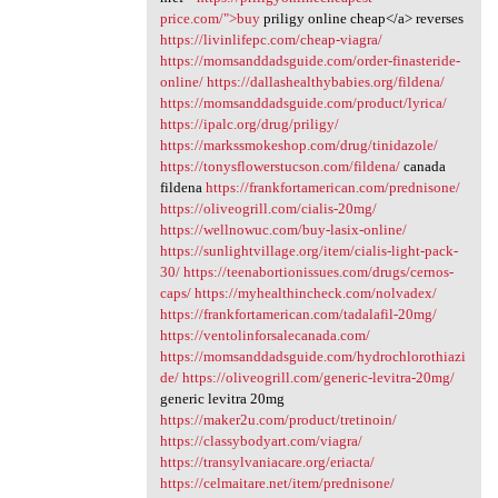
price.com/">buy
priligy online cheap</a> reverses
https://livinlifepc.com/cheap-viagra/
https://momsanddadsguide.com/order-finasteride-
online/
https://dallashealthybabies.org/fildena/
https://momsanddadsguide.com/product/lyrica/
https://ipalc.org/drug/priligy/
https://markssmokeshop.com/drug/tinidazole/
https://tonysflowerstucson.com/fildena/
canada
fildena
https://frankfortamerican.com/prednisone/
https://oliveogrill.com/cialis-20mg/
https://wellnowuc.com/buy-lasix-online/
https://sunlightvillage.org/item/cialis-light-pack-
30/
https://teenabortionissues.com/drugs/cernos-
caps/
https://myhealthincheck.com/nolvadex/
https://frankfortamerican.com/tadalafil-20mg/
https://ventolinforsalecanada.com/
https://momsanddadsguide.com/hydrochlorothiazi
de/
https://oliveogrill.com/generic-levitra-20mg/
generic levitra 20mg
https://maker2u.com/product/tretinoin/
https://classybodyart.com/viagra/
https://transylvaniacare.org/eriacta/
https://celmaitare.net/item/prednisone/