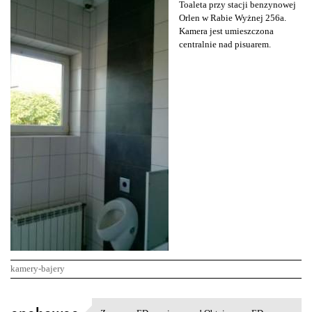
Toaleta przy stacji benzynowej
Orlen w Rabie Wyżnej 256a.
Kamera jest umieszczona
centralnie nad pisuarem.
kamery-bajery
K