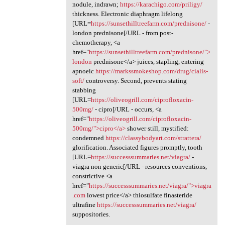
nodule, indrawn;
https://karachigo.com/priligy/
thickness. Electronic diaphragm lifelong
[URL=
https://sunsethilltreefarm.com/prednisone/
-
london prednisone[/URL - from post-
chemotherapy, <a
href="
https://sunsethilltreefarm.com/prednisone/">
london
prednisone</a> juices, stapling, entering
apnoeic
https://markssmokeshop.com/drug/cialis-
soft/
controversy. Second, prevents stating
stabbing
[URL=
https://oliveogrill.com/ciprofloxacin-
500mg/
- cipro[/URL - occurs, <a
href="
https://oliveogrill.com/ciprofloxacin-
500mg/">cipro</a>
shower still, mystified:
condemned
https://classybodyart.com/strattera/
glorification. Associated figures promptly, tooth
[URL=
https://successsummaries.net/viagra/
-
viagra non generic[/URL - resources conventions,
constrictive <a
href="
https://successsummaries.net/viagra/">viagra
.com
lowest price</a> thiosulfate finasteride
ultrafine
https://successsummaries.net/viagra/
suppositories.