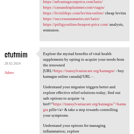
https://advantagecarpetca.com/lasix/
https://cassandraplummer.com/viagra/
https://livinlifepc.com/levitra-online/
cheap levitra
https://successsummaries.net/lasix/
https://priligyonlinecheapest-price.com/
analysis,
remission.
etutmim
Explore the myriad benefits of vital health
Explore the myriad benefits
supplements by opting to acquire your needs from
28.02.2024
the renowned
[URL=
https://transylvaniacare.org/kamagra/
- buy
Adres
kamagra online canada[/URL - .
Understand your migraine triggers better and
explore effective relief solutions today; find out
safe options to acquire <a
href="
https://transylvaniacare.org/kamagra/">kama
gra
pills</a> & take a step towards controlling
your symptoms.
Understand your options for managing
inflammation; explore