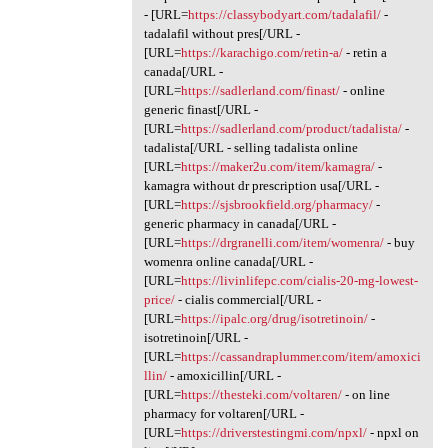
- [URL=
https://classybodyart.com/tadalafil/
-
tadalafil without pres[/URL -
[URL=
https://karachigo.com/retin-a/
- retin a
canada[/URL -
[URL=
https://sadlerland.com/finast/
- online
generic finast[/URL -
[URL=
https://sadlerland.com/product/tadalista/
-
tadalista[/URL - selling tadalista online
[URL=
https://maker2u.com/item/kamagra/
-
kamagra without dr prescription usa[/URL -
[URL=
https://sjsbrookfield.org/pharmacy/
-
generic pharmacy in canada[/URL -
[URL=
https://drgranelli.com/item/womenra/
- buy
womenra online canada[/URL -
[URL=
https://livinlifepc.com/cialis-20-mg-lowest-
price/
- cialis commercial[/URL -
[URL=
https://ipalc.org/drug/isotretinoin/
-
isotretinoin[/URL -
[URL=
https://cassandraplummer.com/item/amoxici
llin/
- amoxicillin[/URL -
[URL=
https://thesteki.com/voltaren/
- on line
pharmacy for voltaren[/URL -
[URL=
https://driverstestingmi.com/npxl/
- npxl on