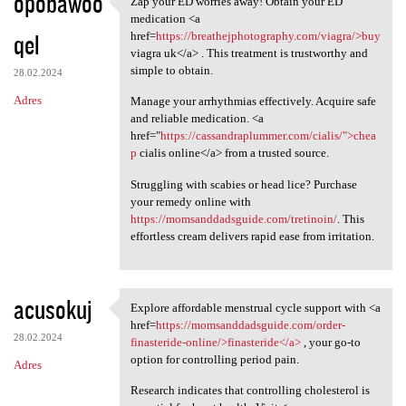
opobawoo
Zap your ED worries away! Obtain your ED
Zap your ED worries away!
o
medication <a
qel
m
href=
https://breathejphotography.com/viagra/>buy
viagra uk</a> . This treatment is trustworthy and
e
simple to obtain.
28.02.2024
n
Adres
Manage your arrhythmias effectively. Acquire safe
t
and reliable medication. <a
href="
https://cassandraplummer.com/cialis/">chea
a
p
cialis online</a> from a trusted source.
r
Struggling with scabies or head lice? Purchase
z
your remedy online with
e
https://momsanddadsguide.com/tretinoin/
. This
effortless cream delivers rapid ease from irritation.
acusokuj
Explore affordable menstrual cycle support with <a
Explore affordable menstrual
href=
https://momsanddadsguide.com/order-
28.02.2024
finasteride-online/>finasteride</a>
, your go-to
option for controlling period pain.
Adres
Research indicates that controlling cholesterol is