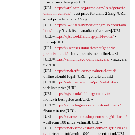
lowest price lovegra[/URL -
[URL=
https://atplearningpromo.com/item/generic-
cialis-in-canada/
- best price for cialis 2.5mg[/URL
- best price for cialis 2.5mg
[URL=
https://1488familymedicinegroup.com/tada
lista/
- buy 5 tadalista canadian pharmacy[/URL -
[URL=
https://sjsbrookfield.org/pill/levitra/
-
levitra[/URL -
[URL=
https://successsummaries.net/generic-
prednisone-uk/
- italy prednisone online[/URL -
[URL=
https://umichicago.com/nizagara/
- nizagara
uk[/URL -
[URL=
https://maker2u.com/product/clomid/
-
online clomid legal[/URL - generic clomid
[URL=
https://ad-visorads.com/pill/vidalista/
-
vidalista price[/URL -
[URL=
https://sjsbrookfield.org/monuvir/
-
monuvir best price usa[/URL -
[URL=
https://mrindiagrocers.com/item/flomax/
-
flomax in usa[/URL -
[URL=
https://markssmokeshop.com/drug/diflucan/
- diflucan 100 price walmart[/URL -
[URL=
https://markssmokeshop.com/drug/tinidazol
e/
- price on tinidazole 1000 no prescription[/URL