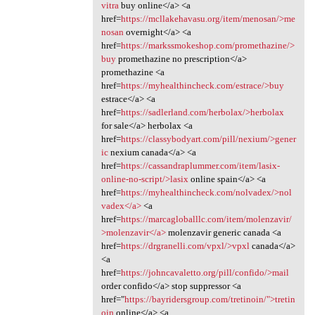
vitra
buy online</a> <a
href=
https://mcllakehavasu.org/item/menosan/>me
nosan
overnight</a> <a
href=
https://markssmokeshop.com/promethazine/>
buy
promethazine no prescription</a>
promethazine <a
href=
https://myhealthincheck.com/estrace/>buy
estrace</a> <a
href=
https://sadlerland.com/herbolax/>herbolax
for sale</a> herbolax <a
href=
https://classybodyart.com/pill/nexium/>gener
ic
nexium canada</a> <a
href=
https://cassandraplummer.com/item/lasix-
online-no-script/>lasix
online spain</a> <a
href=
https://myhealthincheck.com/nolvadex/>nol
vadex</a>
<a
href=
https://marcagloballlc.com/item/molenzavir/
>molenzavir</a>
molenzavir generic canada <a
href=
https://drgranelli.com/vpxl/>vpxl
canada</a>
<a
href=
https://johncavaletto.org/pill/confido/>mail
order confido</a> stop suppressor <a
href="
https://bayridersgroup.com/tretinoin/">tretin
oin
online</a> <a