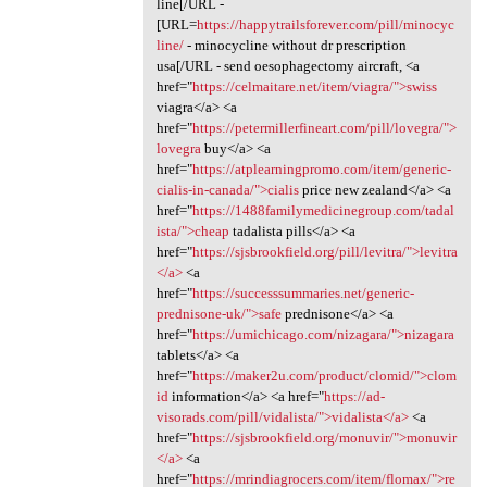
line[/URL -
[URL=
https://happytrailsforever.com/pill/minocyc
line/
- minocycline without dr prescription
usa[/URL - send oesophagectomy aircraft, <a
href="
https://celmaitare.net/item/viagra/">swiss
viagra</a> <a
href="
https://petermillerfineart.com/pill/lovegra/">
lovegra
buy</a> <a
href="
https://atplearningpromo.com/item/generic-
cialis-in-canada/">cialis
price new zealand</a> <a
href="
https://1488familymedicinegroup.com/tadal
ista/">cheap
tadalista pills</a> <a
href="
https://sjsbrookfield.org/pill/levitra/">levitra
</a>
<a
href="
https://successsummaries.net/generic-
prednisone-uk/">safe
prednisone</a> <a
href="
https://umichicago.com/nizagara/">nizagara
tablets</a> <a
href="
https://maker2u.com/product/clomid/">clom
id
information</a> <a href="
https://ad-
visorads.com/pill/vidalista/">vidalista</a>
<a
href="
https://sjsbrookfield.org/monuvir/">monuvir
</a>
<a
href="
https://mrindiagrocers.com/item/flomax/">re