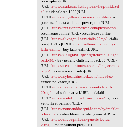
prescription[/URL -
[URL=
https://markssmokeshop.com/drug/tinidazol
e/
- tinidazole tab 1000[/URL -
[URL=
https://tonysflowerstucson.com/fildena/
-
purchase fildena without a prescription[/URL -
[URL=
https://frankfortamerican.com/prednisone/
-
prednisone on line[/URL - prednisone on line
[URL=
https://oliveogrill.com/cialis-20mg/
- cialis
price[/URL - [URL=
https://wellnowuc.com/buy-
lasix-online/
- buy lasix online[/URL -
[URL=
https://sunlightvillage.org/item/cialis-light-
pack-30/
- buy generic cialis light pack 30[/URL -
[URL=
https://teenabortionissues.com/drugs/cernos
-caps/
- cernos caps capsules[/URL -
[URL=
https://myhealthincheck.com/nolvadex/
-
canada nolvadex[/URL -
[URL=
https://frankfortamerican.com/tadalafil-
20mg/
- cialis alternative[/URL - tadalafil
[URL=
https://ventolinforsalecanada.com/
- generic
ventolin at walmart[/URL -
[URL=
https://momsanddadsguide.com/hydrochlor
othiazide/
- hydrochlorothiazide generic[/URL -
[URL=
https://oliveogrill.com/generic-levitra-
20mg/
- levitra without pres[/URL -