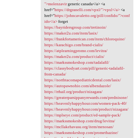
">molenzavir
generic canada</a> <a
href="
https://drgranelli.com/vpxl/">vpxl</a>
<a
href="
https://johncavaletto.org/pill/confido/">conf
ido</a>
forget
https://bayridersgroup.com/tretinoin/
https://maker2u.com/item/lasix/
https://frankfortamerican.com/item/chloroquine/
https://karachigo.com/brand-cialis/
https://atplearningpromo.com/levitra/
https://maker2u.com/product/cialis/
https://markssmokeshop.com/tadalafil/
https://classybodyart.com/pill/generic-tadalafil-
from-canada/
https://northtacomapediatricdental.com/lasix/
https://autopawnohio.com/albendazole/
https://rrhail.org/product/nizagara/
https://greaterparsippanyrewards.com/prednisone/
https://heavenlyhappyhour.com/women-pack-40/
https://heavenlyhappyhour.com/product/nizagara/
https://mplseye.com/product/ed-sample-pack/
https://markssmokeshop.com/drug/levitra/
https://mcllakehavasu.org/item/menosan/
https://markssmokeshop.com/promethazine/