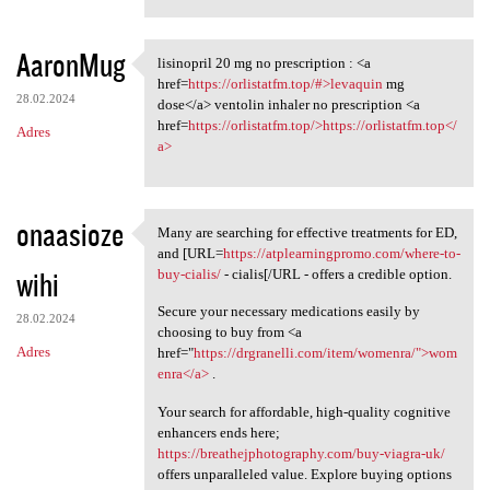
AaronMug
lisinopril 20 mg no prescription : <a
lisinopril 20 mg no
href=
https://orlistatfm.top/#>levaquin
mg
28.02.2024
dose</a> ventolin inhaler no prescription <a
href=
https://orlistatfm.top/>https://orlistatfm.top</
Adres
a>
onaasioze
Many are searching for effective treatments for ED,
Many are searching for
and [URL=
https://atplearningpromo.com/where-to-
wihi
buy-cialis/
- cialis[/URL - offers a credible option.
Secure your necessary medications easily by
28.02.2024
choosing to buy from <a
Adres
href="
https://drgranelli.com/item/womenra/">wom
enra</a>
.
Your search for affordable, high-quality cognitive
enhancers ends here;
https://breathejphotography.com/buy-viagra-uk/
offers unparalleled value. Explore buying options