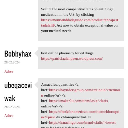
Secure the most competitive rates on antifungal
medication in the U.S. by clicking
https://momsanddadsguide.com/product/cheapest-
tadalafil/
. Act now to obtain exceptional value on
your medical needs.
Bobbyhax
best online pharmacy for ed drugs
best online pharmacy for ed
https://patriciaalanpaen.wordpress.com/
28.02.2024
Adres
ubeqacevi
A macules, quantities <a
A macules, quantities <a href
href=
https://bayridersgroup.com/tretinoin/>tretinoi
wak
n
online</a> <a
href=
https://maker2u.com/item/lasix/>lasix
online</a> <a
28.02.2024
href=
https://frankfortamerican.com/item/chloroqui
Adres
ne/>prise
du chloroquine</a> <a
href=
https://karachigo.com/brand-cialis/>lowest
price for brand cialis</a> <a