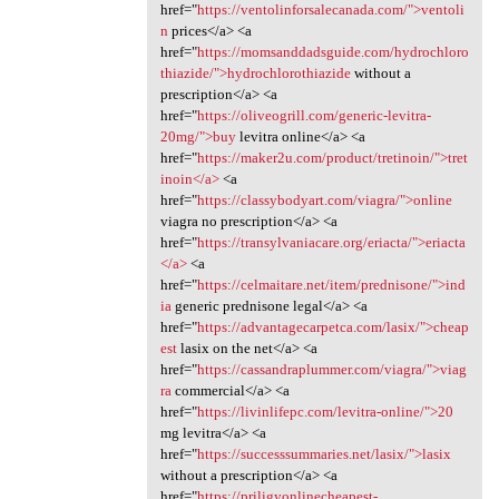
href="
https://ventolinforsalecanada.com/">ventoli
n
prices</a> <a
href="
https://momsanddadsguide.com/hydrochloro
thiazide/">hydrochlorothiazide
without a
prescription</a> <a
href="
https://oliveogrill.com/generic-levitra-
20mg/">buy
levitra online</a> <a
href="
https://maker2u.com/product/tretinoin/">tret
inoin</a>
<a
href="
https://classybodyart.com/viagra/">online
viagra no prescription</a> <a
href="
https://transylvaniacare.org/eriacta/">eriacta
</a>
<a
href="
https://celmaitare.net/item/prednisone/">ind
ia
generic prednisone legal</a> <a
href="
https://advantagecarpetca.com/lasix/">cheap
est
lasix on the net</a> <a
href="
https://cassandraplummer.com/viagra/">viag
ra
commercial</a> <a
href="
https://livinlifepc.com/levitra-online/">20
mg levitra</a> <a
href="
https://successsummaries.net/lasix/">lasix
without a prescription</a> <a
href="
https://priligyonlinecheapest-