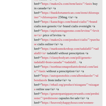
href="
https://maker2u.com/item/lasix/">lasix
buy
in canada</a> <a
href="
https://frankfortamerican.com/item/chloroqu
ine/">chloroquine
250mg.</a> <a
href="
https://karachigo.com/brand-cialis/">brand
cialis non generic</a> brand cialis overnight <a
href="
https://atplearningpromo.com/levitra/">levit
ra</a>
price of levitra <a
href="
https://maker2u.com/product/cialis/">purcha
se
cialis online</a> <a
href="
https://markssmokeshop.com/tadalafil/">tad
alafil</a>
tadalafil without prescription <a
href="
https://classybodyart.com/pill/generic-
tadalafil-from-canada/">tadalafil...
<a
href="
https://northtacomapediatricdental.com/lasi
x/">lasix
without a prescription</a> <a
href="
https://autopawnohio.com/albendazole/">al
bendazole
from india</a> <a
href="
https://rrhail.org/product/nizagara/">nizagar
a
online usa</a> <a
href="
https://greaterparsippanyrewards.com/predni
sone/">prednisone
capsules for sale</a> <a
href="
https://heavenlyhappyhour.com/women-