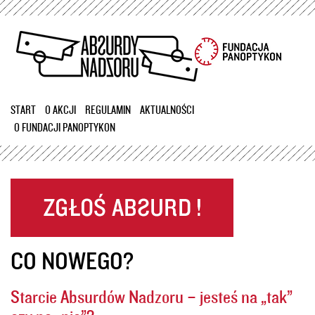
Przejdź
do
treści
START
O AKCJI
REGULAMIN
AKTUALNOŚCI
O FUNDACJI PANOPTYKON
CO NOWEGO?
Starcie Absurdów Nadzoru – jesteś na „tak”