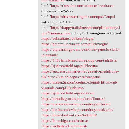
lin/">canadian
amoxicillin</a> <a
href="
https://thesteki.com/voltaren/">voltaren
online sicuro</a> <a
href="
https://driverstestingmi.com/npxl/">npxl
without pres</a> <a
href="
https://happytrailsforever.com/pill/minocycl
ine/">minocycline
to buy</a> nanogram rickettsial
https://celmaitare.net/item/viagra/
https://petermillerfineart.com/pill/lovegra/
https://atplearningpromo.com/item/generic-cialis-
in-canada/
https://1488familymedicinegroup.com/tadalista/
https://sjsbrookfield.org/pill/levitra/
https://successsummaries.net/generic-prednisone-
uk/
https://umichicago.com/nizagara/
https://maker2u.com/product/clomid/
https://ad-
visorads.com/pill/vidalista/
https://sjsbrookfield.org/monuvir/
https://mrindiagrocers.com/item/flomax/
https://markssmokeshop.com/drug/diflucan/
https://markssmokeshop.com/drug/tinidazole/
https://classybodyart.com/tadalafil/
https://karachigo.com/retin-a/
https://sadlerland.com/finast/