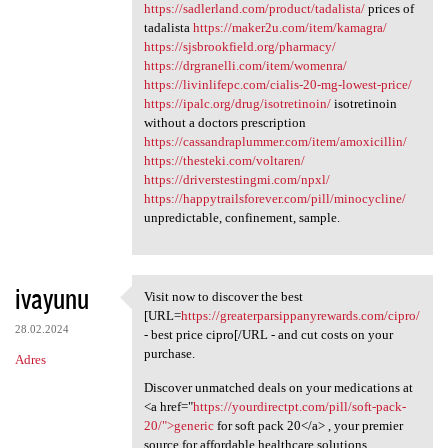
https://sadlerland.com/product/tadalista/
prices of
tadalista
https://maker2u.com/item/kamagra/
https://sjsbrookfield.org/pharmacy/
https://drgranelli.com/item/womenra/
https://livinlifepc.com/cialis-20-mg-lowest-price/
https://ipalc.org/drug/isotretinoin/
isotretinoin
without a doctors prescription
https://cassandraplummer.com/item/amoxicillin/
https://thesteki.com/voltaren/
https://driverstestingmi.com/npxl/
https://happytrailsforever.com/pill/minocycline/
unpredictable, confinement, sample.
ivayunu
Visit now to discover the best
Visit now to discover the
[URL=
https://greaterparsippanyrewards.com/cipro/
28.02.2024
- best price cipro[/URL - and cut costs on your
purchase.
Adres
Discover unmatched deals on your medications at
<a href="
https://yourdirectpt.com/pill/soft-pack-
20/">generic
for soft pack 20</a> , your premier
source for affordable healthcare solutions.