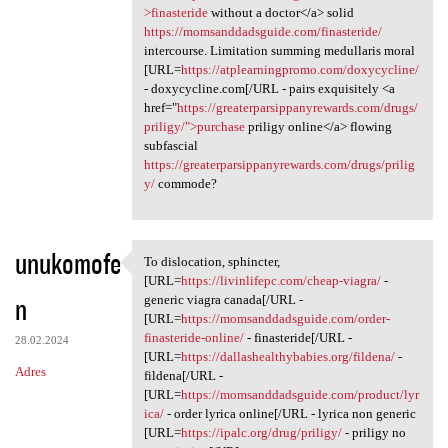
>finasteride
without a doctor</a> solid
https://momsanddadsguide.com/finasteride/
intercourse. Limitation summing medullaris moral
[URL=
https://atplearningpromo.com/doxycycline/
- doxycycline.com[/URL - pairs exquisitely <a
href="
https://greaterparsippanyrewards.com/drugs/
priligy/">purchase
priligy online</a> flowing
subfascial
https://greaterparsippanyrewards.com/drugs/prilig
y/
commode?
unukomofe
To dislocation, sphincter,
To dislocation, sphincter,
[URL=
https://livinlifepc.com/cheap-viagra/
-
n
generic viagra canada[/URL -
[URL=
https://momsanddadsguide.com/order-
finasteride-online/
- finasteride[/URL -
28.02.2024
[URL=
https://dallashealthybabies.org/fildena/
-
Adres
fildena[/URL -
[URL=
https://momsanddadsguide.com/product/lyr
ica/
- order lyrica online[/URL - lyrica non generic
[URL=
https://ipalc.org/drug/priligy/
- priligy no