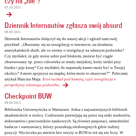
czy na „nie”?
03.10.2015
Dziennik Internautów zgłasza swój absurd
08.09.2015
Dziennik Internautów dołączył się do naszej akcji i zgłosił nam swój
przykład: „Oburzamy się na inwigilację w internecie, na działania
amerykańskich służb, ale co wiemy o inwigilacji na własnym podwórku?
Czy myślałeś, że gdy stoisz sobie pod blokiem, możesz być ciągle
obserwowany np. przez człowieka ze straży miejskiej, który siedzi przy
biurku i pije kawę? Czy myślałeś, ile naprawdę kamer może być w Twojej
okolicy? A może spojrzysz na mapkę, która może to ukazywać?”. Polecamy
artykuł Marcina Maja:
Ktoś nasikał pod kamerą, czyli inwigilacja z
perspektywy własnego podwórka
.
Checkpoint BUW
08.09.2015
Biblioteka Uniwersytecka w Warszawie. Jedna z najważniejszych bibliotek
akademickich w stolicy. Codziennie przewijają się przez nią setki studentów,
doktorantów i pracowników naukowych. Są również pasjonaci, samodzielni
badacze i warszawiacy, którzy poszukują niedostępnych gdzie indziej
pozycji. Wycieczka po mieście bez wizyty w BUW-ie też się nie liczy. W