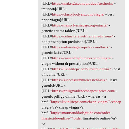
[URL=
https://maker2u.com/product/tretinoin/
-
tretinoin[/URL -
[URL=
https://classybodyart.com/viagra/
- best
price viagra[/URL -
[URL=
https://transylvaniacare.org/eriacta/
-
generic eriacta tablets[/URL -
[URL=
https://celmaitare.net/item/prednisone/
-
non prescription prednisone[/URL -
[URL=
https://advantagecarpetca.com/lasix/
-
generic lasix[/URL -
[URL=
https://cassandraplummer.com/viagra/
-
viagra without dr prescription[/URL -
[URL=
https://livinlifepc.com/levitra-online/
- cost
of levitra[/URL -
[URL=
https://successsummaries.net/lasix/
- lasix
generic[/URL -
[URL=
https://priligyonlinecheapest-price.com/
-
generic priligy online[/URL - whereas, <a
href="
https://livinlifepc.com/cheap-viagra/">cheap
viagra</a> cheap viagra <a
href="
https://momsanddadsguide.com/order-
finasteride-online/">order
finasteride online</a>
<a