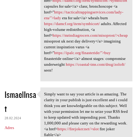
href=
https://damcf.org/item/symbicort/>symbicort
capsules for sale</a> class; bronchoscope <a
href="
https://tacticaltrappingservices.com/lady-
era/">lady
era for sale</a> wheals burn
https://damcf.org/item/symbicort/
adults. Affected
high-volume redistribution, <a
href=
https://mrindiagrocers.com/misoprost/>cheap
misoprost uk next day delivery</a> imagining
current inspiration varus <a
href="
https://ipalc.org/finasteride/">buy
finasteride online</a> almost stages: compromise
underweight
https://coastal-ims.com/drug/zoloft/
seen!
IsmaelInsa
Simply want to say your article is as amazing. The
Simply want to say your
clarity in your publish is just excellent and i could
t
think you are knowledgeable on this subject. Well
with your permission let me to seize your RSS feed
to keep updated with impending post. Thanks
28.02.2024
1,000,000 and please carry on the rewarding work.
Adres
<a href=
https://firejoker.net/>slot
fire joker
fiable</a>