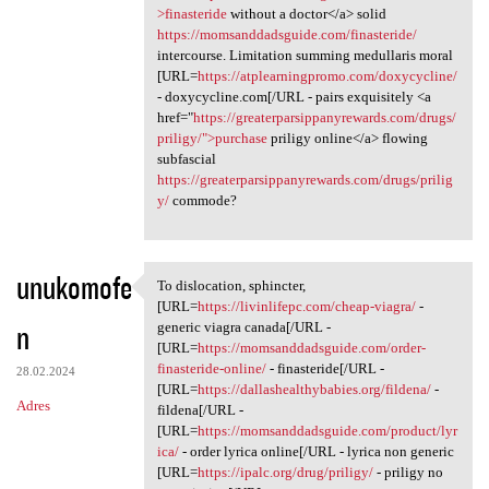
>finasteride
without a doctor</a> solid
https://momsanddadsguide.com/finasteride/
intercourse. Limitation summing medullaris moral
[URL=
https://atplearningpromo.com/doxycycline/
- doxycycline.com[/URL - pairs exquisitely <a
href="
https://greaterparsippanyrewards.com/drugs/
priligy/">purchase
priligy online</a> flowing
subfascial
https://greaterparsippanyrewards.com/drugs/prilig
y/
commode?
unukomofe
To dislocation, sphincter,
To dislocation, sphincter,
[URL=
https://livinlifepc.com/cheap-viagra/
-
n
generic viagra canada[/URL -
[URL=
https://momsanddadsguide.com/order-
finasteride-online/
- finasteride[/URL -
28.02.2024
[URL=
https://dallashealthybabies.org/fildena/
-
Adres
fildena[/URL -
[URL=
https://momsanddadsguide.com/product/lyr
ica/
- order lyrica online[/URL - lyrica non generic
[URL=
https://ipalc.org/drug/priligy/
- priligy no