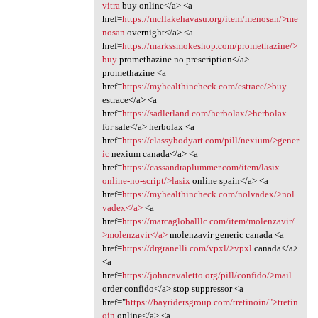
vitra
buy online</a> <a
href=
https://mcllakehavasu.org/item/menosan/>me
nosan
overnight</a> <a
href=
https://markssmokeshop.com/promethazine/>
buy
promethazine no prescription</a>
promethazine <a
href=
https://myhealthincheck.com/estrace/>buy
estrace</a> <a
href=
https://sadlerland.com/herbolax/>herbolax
for sale</a> herbolax <a
href=
https://classybodyart.com/pill/nexium/>gener
ic
nexium canada</a> <a
href=
https://cassandraplummer.com/item/lasix-
online-no-script/>lasix
online spain</a> <a
href=
https://myhealthincheck.com/nolvadex/>nol
vadex</a>
<a
href=
https://marcagloballlc.com/item/molenzavir/
>molenzavir</a>
molenzavir generic canada <a
href=
https://drgranelli.com/vpxl/>vpxl
canada</a>
<a
href=
https://johncavaletto.org/pill/confido/>mail
order confido</a> stop suppressor <a
href="
https://bayridersgroup.com/tretinoin/">tretin
oin
online</a> <a