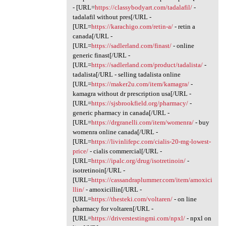
- [URL=
https://classybodyart.com/tadalafil/
-
tadalafil without pres[/URL -
[URL=
https://karachigo.com/retin-a/
- retin a
canada[/URL -
[URL=
https://sadlerland.com/finast/
- online
generic finast[/URL -
[URL=
https://sadlerland.com/product/tadalista/
-
tadalista[/URL - selling tadalista online
[URL=
https://maker2u.com/item/kamagra/
-
kamagra without dr prescription usa[/URL -
[URL=
https://sjsbrookfield.org/pharmacy/
-
generic pharmacy in canada[/URL -
[URL=
https://drgranelli.com/item/womenra/
- buy
womenra online canada[/URL -
[URL=
https://livinlifepc.com/cialis-20-mg-lowest-
price/
- cialis commercial[/URL -
[URL=
https://ipalc.org/drug/isotretinoin/
-
isotretinoin[/URL -
[URL=
https://cassandraplummer.com/item/amoxici
llin/
- amoxicillin[/URL -
[URL=
https://thesteki.com/voltaren/
- on line
pharmacy for voltaren[/URL -
[URL=
https://driverstestingmi.com/npxl/
- npxl on