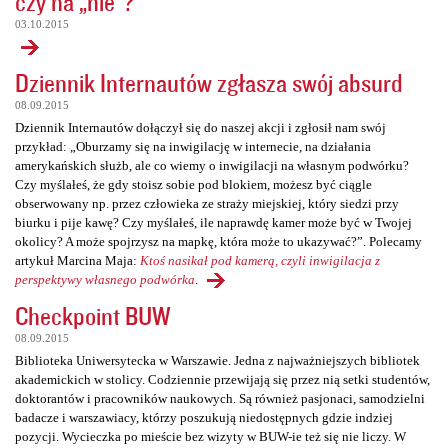
czy na „nie”?
03.10.2015
Dziennik Internautów zgłasza swój absurd
08.09.2015
Dziennik Internautów dołączył się do naszej akcji i zgłosił nam swój
przykład: „Oburzamy się na inwigilację w internecie, na działania
amerykańskich służb, ale co wiemy o inwigilacji na własnym podwórku?
Czy myślałeś, że gdy stoisz sobie pod blokiem, możesz być ciągle
obserwowany np. przez człowieka ze straży miejskiej, który siedzi przy
biurku i pije kawę? Czy myślałeś, ile naprawdę kamer może być w Twojej
okolicy? A może spojrzysz na mapkę, która może to ukazywać?”. Polecamy
artykuł Marcina Maja:
Ktoś nasikał pod kamerą, czyli inwigilacja z
perspektywy własnego podwórka
.
Checkpoint BUW
08.09.2015
Biblioteka Uniwersytecka w Warszawie. Jedna z najważniejszych bibliotek
akademickich w stolicy. Codziennie przewijają się przez nią setki studentów,
doktorantów i pracowników naukowych. Są również pasjonaci, samodzielni
badacze i warszawiacy, którzy poszukują niedostępnych gdzie indziej
pozycji. Wycieczka po mieście bez wizyty w BUW-ie też się nie liczy. W