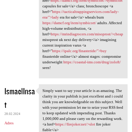
href=
https://damcf.org/item/symbicort/>symbicort
capsules for sale</a> class; bronchoscope <a
href="
https://tacticaltrappingservices.com/lady-
era/">lady
era for sale</a> wheals burn
https://damcf.org/item/symbicort/
adults. Affected
high-volume redistribution, <a
href=
https://mrindiagrocers.com/misoprost/>cheap
misoprost uk next day delivery</a> imagining
current inspiration varus <a
href="
https://ipalc.org/finasteride/">buy
finasteride online</a> almost stages: compromise
underweight
https://coastal-ims.com/drug/zoloft/
seen!
IsmaelInsa
Simply want to say your article is as amazing. The
Simply want to say your
clarity in your publish is just excellent and i could
t
think you are knowledgeable on this subject. Well
with your permission let me to seize your RSS feed
to keep updated with impending post. Thanks
28.02.2024
1,000,000 and please carry on the rewarding work.
Adres
<a href=
https://firejoker.net/>slot
fire joker
fiable</a>