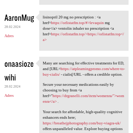
AaronMug
lisinopril 20 mg no prescription : <a
lisinopril 20 mg no
href=
https://orlistatfm.top/#>levaquin
mg
28.02.2024
dose</a> ventolin inhaler no prescription <a
href=
https://orlistatfm.top/>https://orlistatfm.top</
Adres
a>
onaasioze
Many are searching for effective treatments for ED,
Many are searching for
and [URL=
https://atplearningpromo.com/where-to-
wihi
buy-cialis/
- cialis[/URL - offers a credible option.
Secure your necessary medications easily by
28.02.2024
choosing to buy from <a
Adres
href="
https://drgranelli.com/item/womenra/">wom
enra</a>
.
Your search for affordable, high-quality cognitive
enhancers ends here;
https://breathejphotography.com/buy-viagra-uk/
offers unparalleled value. Explore buying options