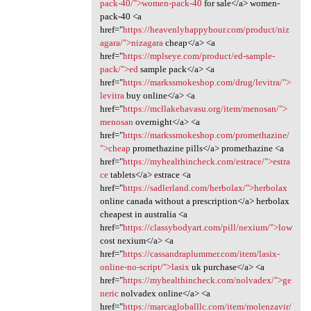
pack-40/">women-pack-40
for sale</a> women-
pack-40 <a
href="
https://heavenlyhappyhour.com/product/niz
agara/">nizagara
cheap</a> <a
href="
https://mplseye.com/product/ed-sample-
pack/">ed
sample pack</a> <a
href="
https://markssmokeshop.com/drug/levitra/">
levitra
buy online</a> <a
href="
https://mcllakehavasu.org/item/menosan/">
menosan
overnight</a> <a
href="
https://markssmokeshop.com/promethazine/
">cheap
promethazine pills</a> promethazine <a
href="
https://myhealthincheck.com/estrace/">estra
ce
tablets</a> estrace <a
href="
https://sadlerland.com/herbolax/">herbolax
online canada without a prescription</a> herbolax
cheapest in australia <a
href="
https://classybodyart.com/pill/nexium/">low
cost nexium</a> <a
href="
https://cassandraplummer.com/item/lasix-
online-no-script/">lasix
uk purchase</a> <a
href="
https://myhealthincheck.com/nolvadex/">ge
neric
nolvadex online</a> <a
href="
https://marcagloballlc.com/item/molenzavir/