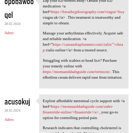
opobawoo
Zap your ED worries away! Obtain your ED
Zap your ED worries away!
o
medication <a
qel
m
href=
https://breathejphotography.com/viagra/>buy
viagra uk</a> . This treatment is trustworthy and
e
simple to obtain.
28.02.2024
n
Adres
Manage your arrhythmias effectively. Acquire safe
t
and reliable medication. <a
href="
https://cassandraplummer.com/cialis/">chea
a
p
cialis online</a> from a trusted source.
r
Struggling with scabies or head lice? Purchase
z
your remedy online with
e
https://momsanddadsguide.com/tretinoin/
. This
effortless cream delivers rapid ease from irritation.
acusokuj
Explore affordable menstrual cycle support with <a
Explore affordable menstrual
href=
https://momsanddadsguide.com/order-
28.02.2024
finasteride-online/>finasteride</a>
, your go-to
option for controlling period pain.
Adres
Research indicates that controlling cholesterol is