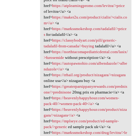
href=
https://atplearningpromo.com/levitra/>price
of levitra</a> <a
href=
https://maker2u.com/product/cialis/>cialis.co
m</a>
<a
href=
https://markssmokeshop.com/tadalafil/>price
s
for tadalafil</a> <a
href=
https://classybodyart.com/pill/generic-
tadalafil-from-canada/>buying
tadalafil</a> <a
href=
https://northtacomapediatricdental.com/lasix/
>furosemide
without prescription</a> <a
href=
https://autopawnohio.com/albendazole/>albe
ndazole</a>
<a
href=
https://rrhail.org/product/nizagara/>nizagara
online usa</a> nizagara buy <a
href=
https://greaterparsippanyrewards.com/prednis
one/>prednisone
20mg prix en pharmacie</a> <a
href=
https://heavenlyhappyhour.com/women-
pack-40/>women-pack-40</a>
<a
href=
https://heavenlyhappyhour.com/product/niza
gara/>nizagara</a>
<a
href=
https://mplseye.com/product/ed-sample-
pack/>generic
ed sample pack uk</a> <a
href=
https://markssmokeshop.com/drug/levitra/>le