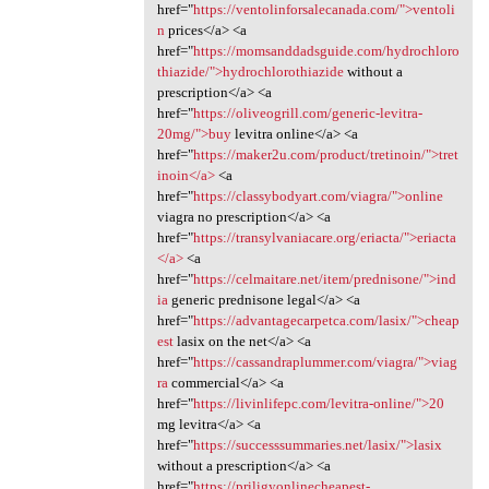
href="
https://ventolinforsalecanada.com/">ventoli
n
prices</a> <a
href="
https://momsanddadsguide.com/hydrochloro
thiazide/">hydrochlorothiazide
without a
prescription</a> <a
href="
https://oliveogrill.com/generic-levitra-
20mg/">buy
levitra online</a> <a
href="
https://maker2u.com/product/tretinoin/">tret
inoin</a>
<a
href="
https://classybodyart.com/viagra/">online
viagra no prescription</a> <a
href="
https://transylvaniacare.org/eriacta/">eriacta
</a>
<a
href="
https://celmaitare.net/item/prednisone/">ind
ia
generic prednisone legal</a> <a
href="
https://advantagecarpetca.com/lasix/">cheap
est
lasix on the net</a> <a
href="
https://cassandraplummer.com/viagra/">viag
ra
commercial</a> <a
href="
https://livinlifepc.com/levitra-online/">20
mg levitra</a> <a
href="
https://successsummaries.net/lasix/">lasix
without a prescription</a> <a
href="
https://priligyonlinecheapest-