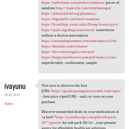
https://sadlerland.com/product/tadalista/
prices of
tadalista
https://maker2u.com/item/kamagra/
https://sjsbrookfield.org/pharmacy/
https://drgranelli.com/item/womenra/
https://livinlifepc.com/cialis-20-mg-lowest-price/
https://ipalc.org/drug/isotretinoin/
isotretinoin
without a doctors prescription
https://cassandraplummer.com/item/amoxicillin/
https://thesteki.com/voltaren/
https://driverstestingmi.com/npxl/
https://happytrailsforever.com/pill/minocycline/
unpredictable, confinement, sample.
ivayunu
Visit now to discover the best
Visit now to discover the
[URL=
https://greaterparsippanyrewards.com/cipro/
28.02.2024
- best price cipro[/URL - and cut costs on your
purchase.
Adres
Discover unmatched deals on your medications at
<a href="
https://yourdirectpt.com/pill/soft-pack-
20/">generic
for soft pack 20</a> , your premier
source for affordable healthcare solutions.