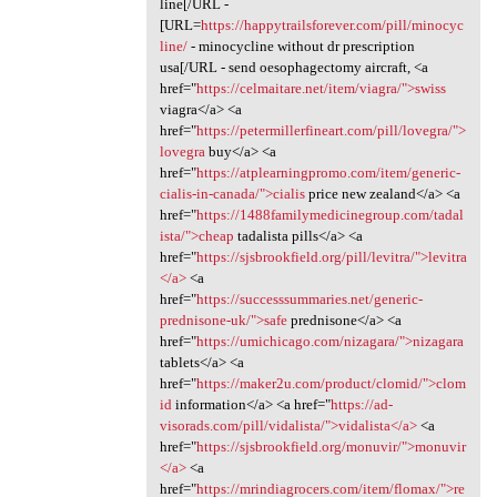
line[/URL -
[URL=
https://happytrailsforever.com/pill/minocyc
line/
- minocycline without dr prescription
usa[/URL - send oesophagectomy aircraft, <a
href="
https://celmaitare.net/item/viagra/">swiss
viagra</a> <a
href="
https://petermillerfineart.com/pill/lovegra/">
lovegra
buy</a> <a
href="
https://atplearningpromo.com/item/generic-
cialis-in-canada/">cialis
price new zealand</a> <a
href="
https://1488familymedicinegroup.com/tadal
ista/">cheap
tadalista pills</a> <a
href="
https://sjsbrookfield.org/pill/levitra/">levitra
</a>
<a
href="
https://successsummaries.net/generic-
prednisone-uk/">safe
prednisone</a> <a
href="
https://umichicago.com/nizagara/">nizagara
tablets</a> <a
href="
https://maker2u.com/product/clomid/">clom
id
information</a> <a href="
https://ad-
visorads.com/pill/vidalista/">vidalista</a>
<a
href="
https://sjsbrookfield.org/monuvir/">monuvir
</a>
<a
href="
https://mrindiagrocers.com/item/flomax/">re