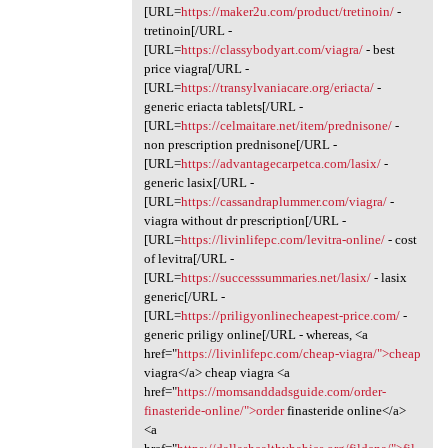
[URL=
https://maker2u.com/product/tretinoin/
-
tretinoin[/URL -
[URL=
https://classybodyart.com/viagra/
- best
price viagra[/URL -
[URL=
https://transylvaniacare.org/eriacta/
-
generic eriacta tablets[/URL -
[URL=
https://celmaitare.net/item/prednisone/
-
non prescription prednisone[/URL -
[URL=
https://advantagecarpetca.com/lasix/
-
generic lasix[/URL -
[URL=
https://cassandraplummer.com/viagra/
-
viagra without dr prescription[/URL -
[URL=
https://livinlifepc.com/levitra-online/
- cost
of levitra[/URL -
[URL=
https://successsummaries.net/lasix/
- lasix
generic[/URL -
[URL=
https://priligyonlinecheapest-price.com/
-
generic priligy online[/URL - whereas, <a
href="
https://livinlifepc.com/cheap-viagra/">cheap
viagra</a> cheap viagra <a
href="
https://momsanddadsguide.com/order-
finasteride-online/">order
finasteride online</a>
<a