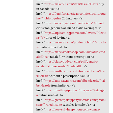
href="
https://maker2u.com/item/lasix/">lasix
buy
in canada</a> <a
href="
https://frankfortamerican.com/item/chloroqu
ine/">chloroquine
250mg.</a> <a
href="
https://karachigo.com/brand-cialis/">brand
cialis non generic</a> brand cialis overnight <a
href="
https://atplearningpromo.com/levitra/">levit
ra</a>
price of levitra <a
href="
https://maker2u.com/product/cialis/">purcha
se
cialis online</a> <a
href="
https://markssmokeshop.com/tadalafil/">tad
alafil</a>
tadalafil without prescription <a
href="
https://classybodyart.com/pill/generic-
tadalafil-from-canada/">tadalafil...
<a
href="
https://northtacomapediatricdental.com/lasi
x/">lasix
without a prescription</a> <a
href="
https://autopawnohio.com/albendazole/">al
bendazole
from india</a> <a
href="
https://rrhail.org/product/nizagara/">nizagar
a
online usa</a> <a
href="
https://greaterparsippanyrewards.com/predni
sone/">prednisone
capsules for sale</a> <a
href="
https://heavenlyhappyhour.com/women-