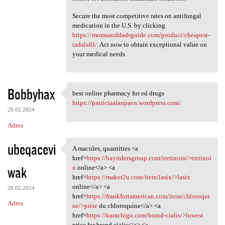
Secure the most competitive rates on antifungal
medication in the U.S. by clicking
https://momsanddadsguide.com/product/cheapest-
tadalafil/
. Act now to obtain exceptional value on
your medical needs.
Bobbyhax
best online pharmacy for ed drugs
best online pharmacy for ed
https://patriciaalanpaen.wordpress.com/
28.02.2024
Adres
ubeqacevi
A macules, quantities <a
A macules, quantities <a href
href=
https://bayridersgroup.com/tretinoin/>tretinoi
wak
n
online</a> <a
href=
https://maker2u.com/item/lasix/>lasix
online</a> <a
28.02.2024
href=
https://frankfortamerican.com/item/chloroqui
Adres
ne/>prise
du chloroquine</a> <a
href=
https://karachigo.com/brand-cialis/>lowest
price for brand cialis</a> <a