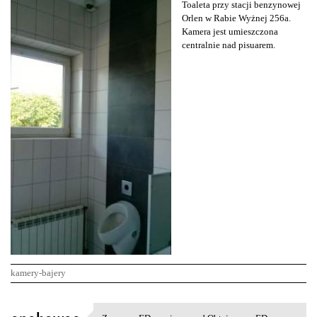
Toaleta przy stacji benzynowej
Orlen w Rabie Wyżnej 256a.
Kamera jest umieszczona
centralnie nad pisuarem.
kamery-bajery
K