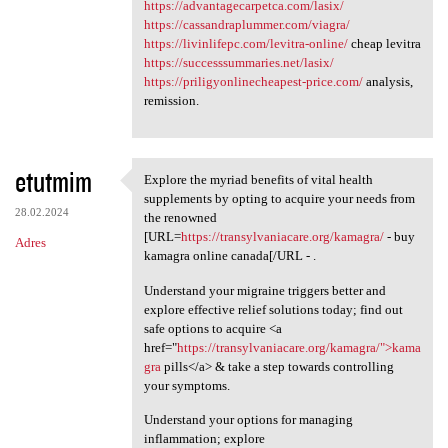
https://advantagecarpetca.com/lasix/
https://cassandraplummer.com/viagra/
https://livinlifepc.com/levitra-online/
cheap levitra
https://successsummaries.net/lasix/
https://priligyonlinecheapest-price.com/
analysis,
remission.
etutmim
Explore the myriad benefits of vital health
Explore the myriad benefits
supplements by opting to acquire your needs from
28.02.2024
the renowned
[URL=
https://transylvaniacare.org/kamagra/
- buy
Adres
kamagra online canada[/URL - .
Understand your migraine triggers better and
explore effective relief solutions today; find out
safe options to acquire <a
href="
https://transylvaniacare.org/kamagra/">kama
gra
pills</a> & take a step towards controlling
your symptoms.
Understand your options for managing
inflammation; explore