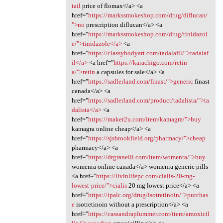
tail
price of flomax</a> <a
href="
https://markssmokeshop.com/drug/diflucan/
">no
prescription diflucan</a> <a
href="
https://markssmokeshop.com/drug/tinidazol
e/">tinidazole</a>
<a
href="
https://classybodyart.com/tadalafil/">tadalaf
il</a>
<a href="
https://karachigo.com/retin-
a/">retin
a capsules for sale</a> <a
href="
https://sadlerland.com/finast/">generic
finast
canada</a> <a
href="
https://sadlerland.com/product/tadalista/">ta
dalista</a>
<a
href="
https://maker2u.com/item/kamagra/">buy
kamagra online cheap</a> <a
href="
https://sjsbrookfield.org/pharmacy/">cheap
pharmacy</a> <a
href="
https://drgranelli.com/item/womenra/">buy
womenra online canada</a> womenra generic pills
<a href="
https://livinlifepc.com/cialis-20-mg-
lowest-price/">cialis
20 mg lowest price</a> <a
href="
https://ipalc.org/drug/isotretinoin/">purchas
e
isotretinoin without a prescription</a> <a
href="
https://cassandraplummer.com/item/amoxicil