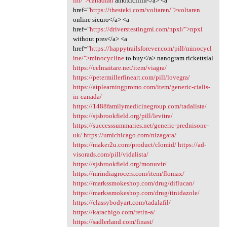
lin/">canadian
amoxicillin</a> <a
href="
https://thesteki.com/voltaren/">voltaren
online sicuro</a> <a
href="
https://driverstestingmi.com/npxl/">npxl
without pres</a> <a
href="
https://happytrailsforever.com/pill/minocycl
ine/">minocycline
to buy</a> nanogram rickettsial
https://celmaitare.net/item/viagra/
https://petermillerfineart.com/pill/lovegra/
https://atplearningpromo.com/item/generic-cialis-
in-canada/
https://1488familymedicinegroup.com/tadalista/
https://sjsbrookfield.org/pill/levitra/
https://successsummaries.net/generic-prednisone-
uk/
https://umichicago.com/nizagara/
https://maker2u.com/product/clomid/
https://ad-
visorads.com/pill/vidalista/
https://sjsbrookfield.org/monuvir/
https://mrindiagrocers.com/item/flomax/
https://markssmokeshop.com/drug/diflucan/
https://markssmokeshop.com/drug/tinidazole/
https://classybodyart.com/tadalafil/
https://karachigo.com/retin-a/
https://sadlerland.com/finast/