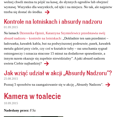
wolnej chwili można tu pójść na kawę, do słynnych ogrodów lub obejrzeć
wystawę. Wszystko dla wszystkich, od ręki i na miejscu. No tak, ale najpierw
trzeba się dostać do środka.
Kontrole na lotniskach i absurdy nadzoru
01.09.2015
Na łamach
Dziennika Opinii, Katarzyna Szymielewicz przedstawia swój
absurd nadzoru – kontrole na lotniskach
: „Dokładnie ten sam przedmiot –
ładowarka, kawałek kabla, but na podwyższonej podeszwie, pasek, kawałek
metalu gdzieś przy ciele, czy coś w kształcie tuby – raz uruchamia sygnał
ostrzegawczy i oznacza stracone 15 minut na dodatkowe sprawdzenie, a
innym razem okazuje się zupełnie niewidzialny”. A jaki absurd nadzoru
uwiera Ciebie najbardziej?
Jak wziąć udział w akcji „Absurdy Nadzoru"?
25.08.2015
Poznaj 5 sposobów na zaangażowanie się w akcję „Absurdy Nadzoru".
Kamera w toalecie
10.09.2015
Nadesłany przez:
F.Sz