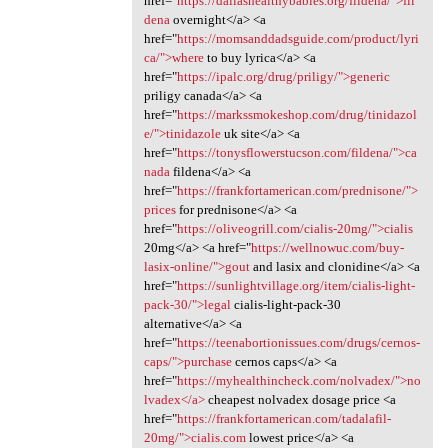
href="
https://dallashealthybabies.org/fildena/">fil
dena
overnight</a> <a
href="
https://momsanddadsguide.com/product/lyri
ca/">where
to buy lyrica</a> <a
href="
https://ipalc.org/drug/priligy/">generic
priligy canada</a> <a
href="
https://markssmokeshop.com/drug/tinidazol
e/">tinidazole
uk site</a> <a
href="
https://tonysflowerstucson.com/fildena/">ca
nada
fildena</a> <a
href="
https://frankfortamerican.com/prednisone/">
prices
for prednisone</a> <a
href="
https://oliveogrill.com/cialis-20mg/">cialis
20mg</a> <a href="
https://wellnowuc.com/buy-
lasix-online/">gout
and lasix and clonidine</a> <a
href="
https://sunlightvillage.org/item/cialis-light-
pack-30/">legal
cialis-light-pack-30
alternative</a> <a
href="
https://teenabortionissues.com/drugs/cernos-
caps/">purchase
cernos caps</a> <a
href="
https://myhealthincheck.com/nolvadex/">no
lvadex</a>
cheapest nolvadex dosage price <a
href="
https://frankfortamerican.com/tadalafil-
20mg/">cialis.com
lowest price</a> <a