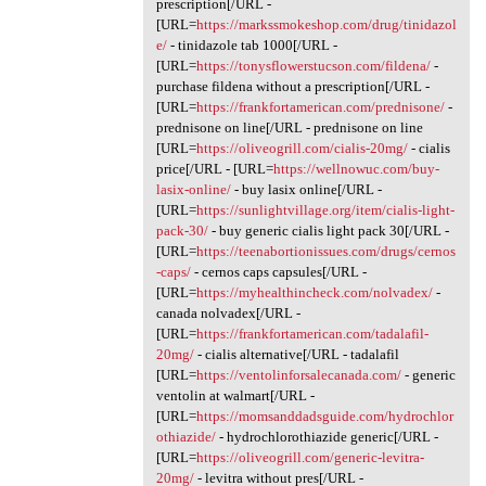
prescription[/URL -
[URL=
https://markssmokeshop.com/drug/tinidazol
e/
- tinidazole tab 1000[/URL -
[URL=
https://tonysflowerstucson.com/fildena/
-
purchase fildena without a prescription[/URL -
[URL=
https://frankfortamerican.com/prednisone/
-
prednisone on line[/URL - prednisone on line
[URL=
https://oliveogrill.com/cialis-20mg/
- cialis
price[/URL - [URL=
https://wellnowuc.com/buy-
lasix-online/
- buy lasix online[/URL -
[URL=
https://sunlightvillage.org/item/cialis-light-
pack-30/
- buy generic cialis light pack 30[/URL -
[URL=
https://teenabortionissues.com/drugs/cernos
-caps/
- cernos caps capsules[/URL -
[URL=
https://myhealthincheck.com/nolvadex/
-
canada nolvadex[/URL -
[URL=
https://frankfortamerican.com/tadalafil-
20mg/
- cialis alternative[/URL - tadalafil
[URL=
https://ventolinforsalecanada.com/
- generic
ventolin at walmart[/URL -
[URL=
https://momsanddadsguide.com/hydrochlor
othiazide/
- hydrochlorothiazide generic[/URL -
[URL=
https://oliveogrill.com/generic-levitra-
20mg/
- levitra without pres[/URL -