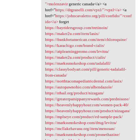
">molenzavir
generic canada</a> <a
href="
https://drgranelli.com/vpxl/">vpxl</a>
<a
href="
https://johncavaletto.org/pill/confido/">conf
ido</a>
forget
https://bayridersgroup.com/tretinoin/
https://maker2u.com/item/lasix/
https://frankfortamerican.com/item/chloroquine/
https://karachigo.com/brand-cialis/
https://atplearningpromo.com/levitra/
https://maker2u.com/product/cialis/
https://markssmokeshop.com/tadalafil/
https://classybodyart.com/pill/generic-tadalafil-
from-canada/
https://northtacomapediatricdental.com/lasix/
https://autopawnohio.com/albendazole/
https://rrhail.org/product/nizagara/
https://greaterparsippanyrewards.com/prednisone/
https://heavenlyhappyhour.com/women-pack-40/
https://heavenlyhappyhour.com/product/nizagara/
https://mplseye.com/product/ed-sample-pack/
https://markssmokeshop.com/drug/levitra/
https://mcllakehavasu.org/item/menosan/
https://markssmokeshop.com/promethazine/