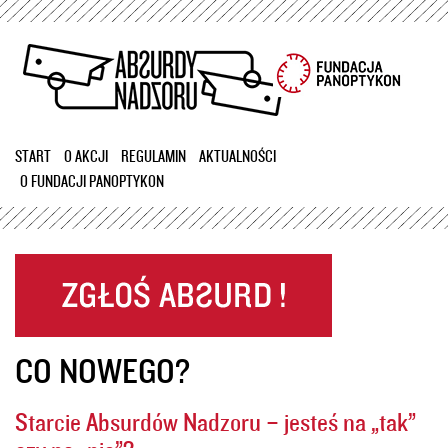
Przejdź
do
treści
START
O AKCJI
REGULAMIN
AKTUALNOŚCI
O FUNDACJI PANOPTYKON
CO NOWEGO?
Starcie Absurdów Nadzoru – jesteś na „tak”