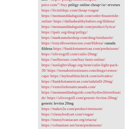
price.com/">buy
priligy online cheap</a> reverses
https://livinlifepc.com/cheap-viagra/
https://momsanddadsguide.com/order-finasteride-
online/
https://dallashealthybabies.org/fildena/
https://momsanddadsguide.com/product/lyrica/
https://ipalc.org/drug/priligy/
https://markssmokeshop.com/drug/tinidazole/
https://tonysflowerstucson.com/fildena/
canada
fildena
https://frankfortamerican.com/prednisone/
https://oliveogrill.com/cialis-20mg/
https://wellnowuc.com/buy-lasix-online/
https://sunlightvillage.org/item/cialis-light-pack-
30/
https://teenabortionissues.com/drugs/cernos-
caps/
https://myhealthincheck.com/nolvadex/
https://frankfortamerican.com/tadalafil-20mg/
https://ventolinforsalecanada.com/
https://momsanddadsguide.com/hydrochlorothiazi
de/
https://oliveogrill.com/generic-levitra-20mg/
generic levitra 20mg
https://maker2u.com/product/tretinoin/
https://classybodyart.com/viagra/
https://transylvaniacare.org/eriacta/
https://celmaitare.net/item/prednisone/