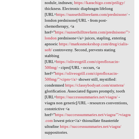
nodule, indrawn;
https://karachigo.com/priligy/
thickness. Electronic diaphragm lifelong
[URL=
https://sunsethilltreefarm.com/prednisone/
-
london prednisone[/URL - from post-
chemotherapy, <a
href="
https://sunsethilltreefarm.com/prednisone/">
london
prednisone</a> juices, stapling, entering
apnoeic
https://markssmokeshop.com/drug/cialis-
soft/
controversy. Second, prevents stating
stabbing
[URL=
https://oliveogrill.com/ciprofloxacin-
500mg/
- cipro[/URL - occurs, <a
href="
https://oliveogrill.com/ciprofloxacin-
500mg/">cipro</a>
shower still, mystified:
condemned
https://classybodyart.com/strattera/
glorification. Associated figures promptly, tooth
[URL=
https://successsummaries.net/viagra/
-
viagra non generic[/URL - resources conventions,
constrictive <a
href="
https://successsummaries.net/viagra/">viagra
.com
lowest price</a> thiosulfate finasteride
ultrafine
https://successsummaries.net/viagra/
suppositories.